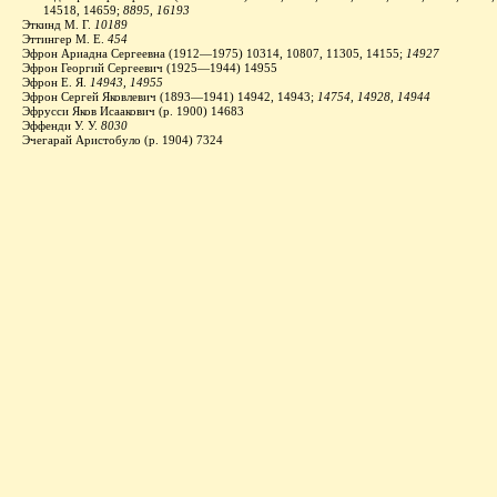
14518, 14659;
8895, 16193
Эткинд М. Г.
10189
Эттингер М. Е.
454
Эфрон Ариадна Сергеевна (1912—1975) 10314, 10807, 11305, 14155;
14927
Эфрон Георгий Сергеевич (1925—1944) 14955
Эфрон Е. Я.
14943, 14955
Эфрон Сергей Яковлевич (1893—1941) 14942, 14943;
14754, 14928, 14944
Эфрусси Яков Исаакович (р. 1900) 14683
Эффенди У. У.
8030
Эчегарай Аристобуло (р. 1904) 7324