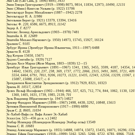
Эми Сяо (Сяо Сань, р. 1896) 4895;
3433
Эмин Геворк Григорьевич (1919—1998) 8075, 9814, 11834, 12973;
10490, 12131
Эмис (Эймис) Кингсли Уильям (р. 1922) 15706
Энгельгардт Борис Михайлович (1887—1942) 2278
Энгельгардт Н. А.
11986
Энгельман Бернт (р. 1921) 13379, 13394, 13416
Энгельс Ф.
220, 6586, 6675, 8913, 11142
Эндер А. Г.
8277
Энтелис Леонид Арнольдович (1903—1978) 7481
Эпштейн А. И.
12689
Эпштейн Михаил Наумович (р. 1950) 14973, 15745, 15927, 16124
Эралиев С.
9105
Эрбург Ирина (Эренбург Ирина Ильинична, 1911—1997) 6488
Эрвасти В. 4128
Эрд Кэтрин 15650, 15671
Эрдэнэ Сэнгийн (р. 1929) 7127
Эредиа Хосе Мариа (Жозе Мария, 1803—1839) 12—15
Эренбург Илья Григорьевич (1891—1967) 1341, 1365, 3455, 3599, 4187, 14354, 14
14642, 15635;
220, 237, 238, 369, 1737, 1772, 2066, 2315, 3491, 3695, 3721, 409
5554, 6464, 6791, 7811, 9206, 10273, 11221, 11435, 12343, 12556, 13239, 13367, 
15087, 15088, 15417; с. 6
Эрендженов Константин Эрендженович (р. 1912) 7929, 8321, 10323
Эркень И.
10517, 12854
Эрлих Вольф Иосифович (1902—1944) 466, 557, 625, 712, 774, 844, 1062, 1130, 1207
1360, 1405, 1631, 1739, 1985, 2139;
701
Эрль Владимир Ибрагимович (р. 1947) 14827
Эрмлер Фридрих Маркович (1898—1967) 2498, 4438;
3292, 10848, 15615
Эртюков Иннокентий Илларионович (1917—1990) 6890
Эрьзя С. Д.
8605, 11034
Эс-Хабиб-Вафа
см.
Вафа Ахмет Эс-Хабиб
Эсхил (ок. 525—456
до
н. э.) 2402
Этибар Искендер (Искендеров Искендер Этибар оглы) 13549
Эткина С. И.
10681
Эткинд Александр Маркович (р. 1955) 14888, 14974, 15072, 15435, 16071, 16296;
1534
Эткинд Ефим Григорьевич (1918—1999) 5162, 5265, 5266, 6722, 6781, 6966, 7518,