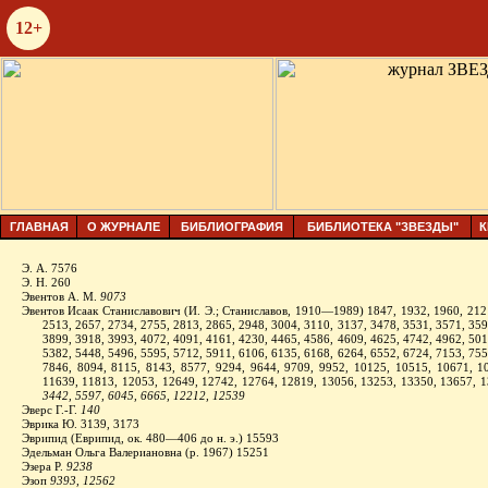
12+
ГЛАВНАЯ
О ЖУРНАЛЕ
БИБЛИОГРАФИЯ
БИБЛИОТЕКА "ЗВЕЗДЫ"
К
Э. А. 7576
Э. Н. 260
Эвентов А. М.
9073
Эвентов Исаак Станиславович (И. Э.;
Стани­славов, 1910—1989) 1847, 1932, 1960, 212
2513, 2657, 2734, 2755, 2813, 2865, 2948, 3004, 3110, 3137, 3478, 3531, 3571, 359
3899, 3918, 3993, 4072, 4091, 4161, 4230, 4465, 4586, 4609, 4625, 4742, 4962, 501
5382, 5448, 5496, 5595, 5712, 5911, 6106, 6135, 6168, 6264, 6552, 6724, 7153, 75
7846, 8094, 8115, 8143, 8577, 9294, 9644, 9709, 9952, 10125, 10515, 10671, 1
11639, 11813, 12053, 12649, 12742, 12764, 12819, 13056, 13253, 13350, 13657, 1
3442, 5597, 6045, 6665, 12212, 12539
Эверс Г.-Г.
140
Эврика Ю. 3139, 3173
Эврипид (Еврипид, ок. 480—406
до
н. э.) 15593
Эдельман Ольга Валериановна (р. 1967) 15251
Эзера Р.
9238
Эзоп
9393, 12562