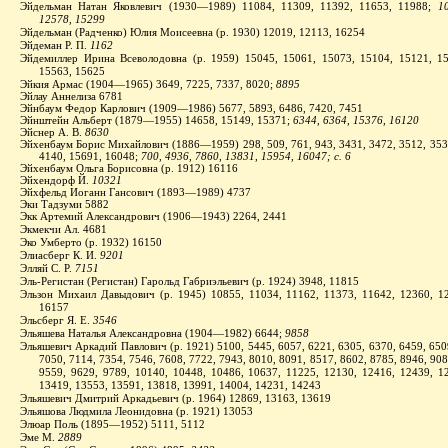
Эйдельман Натан Яковлевич (1930—1989) 11084, 11309, 11392, 11653, 11988;
10
12578, 15299
Эйдельман (Радченко) Юлия Моисеевна (р. 1930) 12019, 12113, 16254
Эйдеман Р. П.
1162
Эйдемиллер Ирина Всеволодовна (р. 1959) 15045, 15061, 15073, 15104, 15121, 15
15563, 15625
Эйкия Армас (1904—1965) 3649, 7225, 7337, 8020;
8895
Эйлау Аннелиза 6781
Эйнбаум Федор Карлович (1909—1986) 5677, 5893, 6486, 7420, 7451
Эйнштейн Альберт (1879—1955) 14658, 15149, 15371;
6344, 6364, 15376, 16120
Эйснер А. В.
8630
Эйхенбаум Борис Михайлович (1886—1959) 298, 509, 761, 943, 3431, 3472, 3512, 3530
4140, 15691, 16048;
700, 4936, 7860, 13831, 15954, 16047; с. 6
Эйхенбаум Ольга Борисовна (р. 1912) 16116
Эйхендорф Й.
10321
Эйхфельд Иоганн Гансович (1893—1989) 4737
Эки
Тадзуми 5882
Экк Артемий Александрович (1906—1943) 2264, 2441
Экмекчи Ал. 4681
Эко Умберто (р. 1932) 16150
Элиасберг К. И.
9201
Элляй С. Р.
7151
Эль-Регистан (Регистан) Гарольд Габриэльевич (р. 1924) 3948, 11815
Эльзон Михаил Давыдович (р. 1945) 10855, 11034, 11162, 11373, 11642, 12360, 1
16157
Эльсберг Я. Е.
3546
Эльяшева Наталья Александровна (1904—1982) 6644;
9858
Эльяшевич Аркадий Павлович (р. 1921) 5100, 5445, 6057, 6221, 6305, 6370, 6459, 650
7050, 7114, 7354, 7546, 7608, 7722, 7943, 8010, 8091, 8517, 8602, 8785, 8946, 908
9559, 9629, 9789, 10140, 10448, 10486, 10637, 11225, 12130, 12416, 12439, 1
13419, 13553, 13591, 13818, 13991, 14004, 14231, 14243
Эльяшевич Дмитрий Аркадьевич (р. 1964) 12869, 13163, 13619
Эльяшова Людмила Леонидовна (р. 1921) 13053
Элюар Поль (1895—1952) 5111, 5112
Эме М.
2889