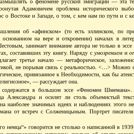
оразмышлять о феномене русской эмиграции — эта те
тронутая Адамовичем проблема исторического выбо
с о Востоке и Западе, о том, с кем нам по пути и с к
шления об «афинском» (то есть эллинском, по пр
 основанном на вере и откровении) началах в литер
естовым, занимает внимание автора не только в эсс
тах, составивших эту книгу. Наряду с
умозрением
и
от
лагает третье начало — метафорическое, заложенно
гикой, не порывая связь с реальностью. <…> Можно с
огическое, привязанное к Необходимости, как бы атеи
 религиозное», — рассуждает она.
е содержатся в большом эссе «Феномен Шмемана».
тца Александра и осилят ли столь объемистый тек
и на наиболее значимых идеях и наблюдениях этого н
мана от встреч с Солженицыным. Портрет писателя
 немца“» говорится не столько о написанной в 1939