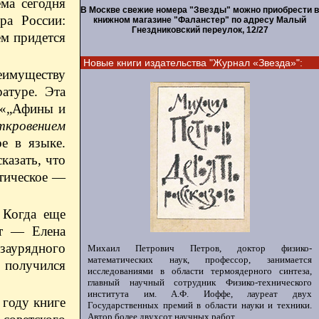
ма сегодня
В Москве свежие номера "Звезды" можно приобрести в
ра России:
книжном магазине "Фаланстер" по адресу Малый
Гнездниковский переулок, 12/27
ем придется
Новые книги издательства "Журнал «Звезда»":
еимуществу
атуре. Эта
е «„Афины и
кровением
е в языке.
казать, что
стическое —
 Когда еще
ст — Елена
езаурядного
Михаил Петрович Петров, доктор физико-
математических наук, профессор, занимается
 получился
исследованиями в области термоядерного синтеза,
главный научный сотрудник Физико-технического
института им. А.Ф. Иоффе, лауреат двух
 году книге
Государственных премий в области науки и техники.
Автор более двухсот научных работ.