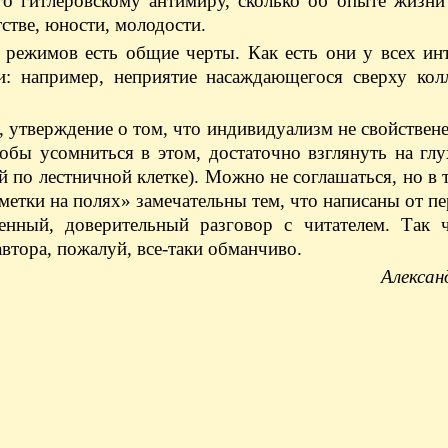
о гитлеровскому антимиру, сколько об опыте жизни 
тстве, юности, молодости.
 режимов есть общие черты. Как есть они у всех ин
и: например, неприятие насаждающегося сверху колл
 утверждение о том, что индивидуализм не свойствен
обы усомниться в этом, достаточно взглянуть на гл
й по лестничной клетке). Можно не соглашаться, но в 
етки на полях» замечательны тем, что написаны от пе
енный, доверительный разговор с читателем. Так ч
втора, пожалуй, все-таки обманчиво.
Алексан