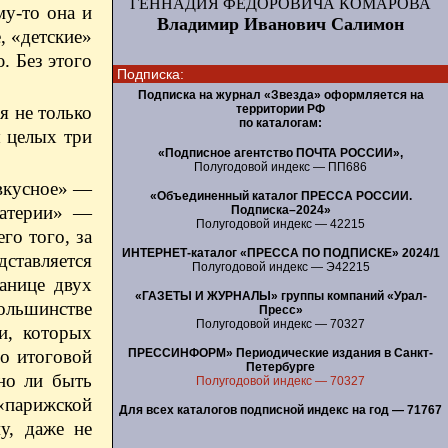
ГЕННАДИЯ ФЕДОРОВИЧА КОМАРОВА
му-то она и
Владимир Иванович Салимон
, «детские»
. Без этого
Подписка:
Подписка на журнал «Звезда» оформляется на
я не только
территории РФ
по каталогам:
ы целых три
«Подписное агентство ПОЧТА РОССИИ»,
Полугодовой индекс — ПП686
«вкусное» —
«Объединенный каталог ПРЕССА РОССИИ.
материи» —
Подписка–2024»
Полугодовой индекс — 42215
го того, за
ИНТЕРНЕТ-каталог «ПРЕССА ПО ПОДПИСКЕ» 2024/1
дставляется
Полугодовой индекс — Э42215
анице двух
«ГАЗЕТЫ И ЖУРНАЛЫ» группы компаний «Урал-
большинстве
Пресс»
Полугодовой индекс — 70327
и, которых
ПРЕССИНФОРМ» Периодические издания в Санкт-
о итоговой
Петербурге
но ли быть
Полугодовой индекс — 70327
«парижской
Для всех каталогов подписной индекс на год — 71767
у, даже не