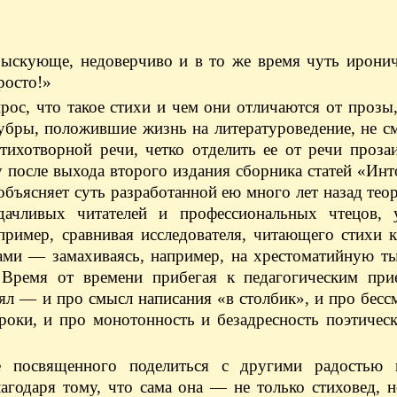
зыскующе, недоверчиво и в то же время чуть ирони
росто!»
прос, что такое стихи и чем они отличаются от прозы,
зубры, положившие жизнь на литературоведение, не с
ихотворной речи, четко отделить ее от речи прозаи
у после выхода второго издания сборника статей «Ин
объясняет суть разработанной ею много лет назад тео
адачливых читателей и профессиональных чтецов,
пример, сравнивая исследователя, читающего стихи к
тами — замахиваясь, например, на хрестоматийную т
). Время от времени прибегая к педагогическим при
ял — и про смысл написания «в столбик», и про бес
троки, и про монотонность и безадресность поэтичес
е посвященного поделиться с другими радостью 
годаря тому, что сама она — не только стиховед, н