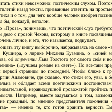
читать стихи невозможно: поэтическим слухом. Поэто
илетий назад тексты, призванные ответить на простые
тиха и о том, для чего вообще человек изобрел поэзию
л бы, пожалуй, неполон.
о «Проза», понимаешь, что поэтический слух требуетс
ем дело с прозой Чехова, которому в книге посвящен
ень личное, и это, что называется, подкупает.
ощать эту книгу выборочно, набрасываясь на самое 
е Кушнера, о лирике Михаила Кузмина, о «синей 
ова, об
отречении
Льва Толстого (от самого себя и все
енина» («лучшем романе на свете»). Но все-таки пре
с первой страницы до последней. Чтобы ближе к гр
ргии Адамовиче, где сказано, что стихи его, увы, в 
тельна и обладает всеми поэтическими достоинствам
внимательной, неравнодушной провожатой пройтись п
ысли. Например, вместе задуматься о том, возмож
не праздный, по мнению представителя поколения 
тва» — именно те, кто готов хранить верность Ем