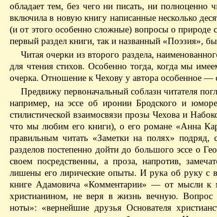
обладает тем, без чего ни писать, ни полноценно 
включила в новую книгу написанные несколько десят
(и от этого особенно сложные) вопросы о природе с
первый раздел книги, так и названный «Поэзия», бы
Читая очерки из второго раздела, наименованног
для чтения стихов. Особенно тогда, когда мы име
очерка. Отношение к Чехову у автора особенное — оч
Предвижу первоначальный соблазн читателя погл
например, на эссе об иронии Бродского и юмор
стилистической взаимосвязи прозы Чехова и Набок
что мы любим его книги), о его романе «Анна Кар
правильным читать «Заметки на полях» подряд, 
разделов постепенно дойти до большого эссе о Гео
своем посредственны, а проза, напротив, замеча
лишены его лирические опыты. И рука об руку с 
книге Адамовича «Комментарии» — от мысли к м
христианином, не веря в жизнь вечную. Вопрос 
ноты»: «вернейшие друзья Основателя христианс