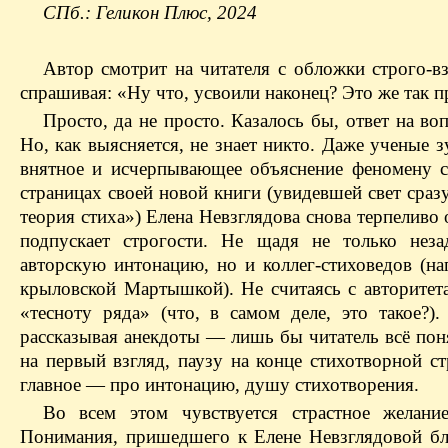
СПб.: Геликон Плюс, 2024
Автор смотрит на читателя с обложки строго-в
спрашивая: «Ну что, усвоили наконец? Это же так п
Просто, да не просто. Казалось бы, ответ на во
Но, как выясняется, не знает никто. Даже ученые 
внятное и исчерпывающее объяснение феномену ст
страницах своей новой книги (увидевшей свет сраз
теория стиха») Елена Невзглядова снова терпеливо 
подпускает строгости. Не щадя не только нез
авторскую интонацию, но и коллег-стиховедов (на
крыловской Мартышкой). Не считаясь с авторите
«тесноту ряда» (что, в самом деле, это такое?
рассказывая анекдоты — лишь бы читатель всё пон
на первый взгляд, паузу на конце стихотворной с
главное — про интонацию, душу стихотворения.
Во всем этом чувствуется страстное желани
Понимания, пришедшего к Елене Невзглядовой бла