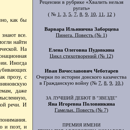
Рецензии в рубрике «Хвалить нельзя
ругать»
( №
1
,
3
,
5
,
7
,
8
,
9
,
10
,
11
,
12
)
чно, как бы
Варвара Ильинична Заборцева
 знают все.
Пинега. Повесть (№ 1)
могли найти
ческой. На
Елена Олеговна Пудовкина
тонационная
Цикл стихотворений (№ 12)
рии. Иногда
 убивающих
Иван Вячеславович Чеботарев
ак прозу, с
Очерки по истории донского казачества
в Гражданскую войну (№
7
,
8
,
9
,
10
,)
ыняновскую
емам, даже
смысленную,
ЗА ЛУЧШИЙ ДЕБЮТ В "ЗВЕЗДЕ"
Яна Игоревна Половинкина
кой речи. И
Гамельн. Повесть (№ 7)
понимания.
ПРЕМИЯ ИМЕНИ
о и поэт, и