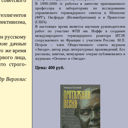
советского
В 1990-2000 гг. работал в качестве приглашенного
профессора в лабораториях по исследованию
управляемого термоядерного синтеза в Мюнхене
теллигентов
(ФРГ), Оксфорде (Великобритания) и в Принстоне
ективизма,
(США).
В настоящее время является научным руководителем
работ по участию ФТИ им. Иоффе в создании
международного термоядерного реактора ИТЭР,
ен русскому
сооружаемого во Франции с участием России. М.П.
ухие дачные
Петров – член Общественного совета журнала
«Звезда», автор ряда литературных произведений. Его
то же время
рассказы, заметки, мемуарные очерки публиковались в
рвого лица,
журналах «Огонек» и «Звезда».
то строго-
Цена: 400 руб.
др Вергелис