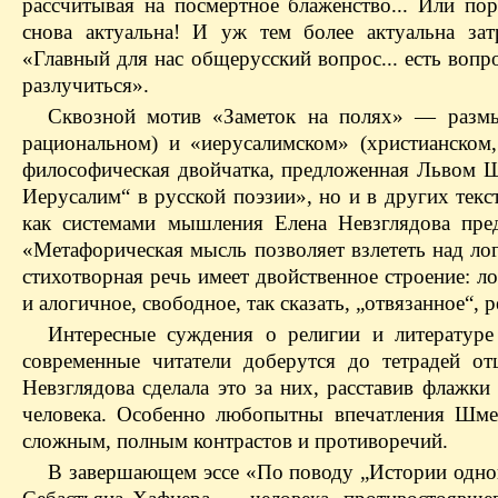
рассчитывая на посмертное блаженство... Или п
снова актуальна! И уж тем более актуальна за
«Главный для нас общерусский вопрос... есть вопро
разлучиться».
Сквозной мотив «Заметок на полях» — размы
рациональном) и «иерусалимском» (христианском,
философическая двойчатка, предложенная Львом Ш
Иерусалим“ в русской поэзии», но и в других текс
как системами мышления Елена Невзглядова пред
«Метафорическая мысль позволяет взлететь над ло
стихотворная речь имеет двойственное строение: л
и алогичное, свободное, так сказать, „отвязанное“,
Интересные суждения о религии и литератур
современные читатели доберутся до тетрадей о
Невзглядова сделала это за них, расставив флажк
человека. Особенно любопытны впечатления Шме
сложным, полным контрастов и противоречий.
В завершающем эссе «По поводу „Истории одного