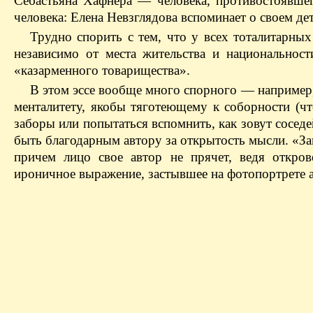
Себастьяна Хафнера — человека, противостоявшег
человека: Елена Невзглядова вспоминает о своем де
Трудно спорить с тем, что у всех тоталитарных
независимо от места жительства и национальност
«казарменного товарищества».
В этом эссе вообще много спорного — например,
менталитету, якобы тяготеющему к соборности (чт
заборы или попытаться вспомнить, как зовут соседе
быть благодарным автору за открытость мысли. «Зам
причем лицо свое автор не прячет, ведя откров
ироничное выражение, застывшее на фотопортрете а