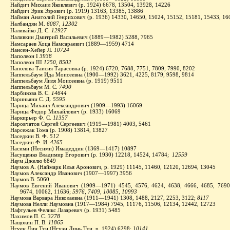
Найдич Михаил Яковлевич (р. 1924) 6678, 13504, 13928, 14226
Найдич Эрик Эзрович (р. 1919) 13163, 13385, 13886
Найман Анатолий Генрихович (р. 1936) 14330, 14650, 15024, 15152, 15181, 15433, 16
Налбандян М.
6087, 12302
Наливайко Д. С.
12927
Наливкин Дмитрий Васильевич (1889—1982) 5288, 7965
Намсараев Хоца Намсараевич (1889—1959) 4714
Нансен-Хейер Л.
10724
Наполеон I
3938
Наполеон III
1250, 8502
Наполова Таисия Тарасовна (р. 1924) 6720, 7688, 7751, 7809, 7990, 8202
Наппельбаум Ида Моисеевна (1900—1992) 3621, 4225, 8179, 9598, 9814
Наппельбаум Лиля Моисеевна (р. 1919) 9511
Наппельбаум М. С.
7490
Нарбикова В. С.
14644
Нариньяни С. Д.
5595
Нарица Михаил Александрович (1909—1993) 16069
Нарица Федор Михайлович (р. 1933) 16069
Наркирьер Ф. С.
11357
Наровчатов Сергей Сергеевич (1919—1981) 4003, 5461
Нарсежак Тома (р. 1908) 13814, 13827
Наседкин В. Ф.
512
Наседкин Ф. И.
4265
Насими (Несими) Имадеддин (1369—1417) 10897
Насущенко Владимир Егорович (р. 1930) 12218, 14524, 14784;
12559
Наум Джелю 6849
Наумов А. (Наймарк Илья Аронович, р. 1929) 11145, 11460, 12120, 12694, 13045
Наумов Александр Иванович (1907—1997) 3956
Наумов В. 5060
Наумов Евгений Иванович (1909—1971) 4545, 4576, 4624, 4638, 4666, 4685, 7690,
9674, 10062, 11636;
5976, 7409, 10085, 10993
Наумова Варвара Николаевна (1911—1941) 1308, 1488, 2127, 2253, 3122;
8117
Наумова Нелли Наумовна (1917—1984) 7945, 11176, 11506, 12134, 12442, 12723
Нафтульев Феликс Лазаревич (р. 1931) 5485
Нахимов П. С.
3278
Нащокин П. В.
11865
Нгуен Дин Тхи (Нгуэн
Д
инь Тхи, р. 1924) 6298;
10141