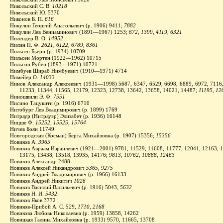
Никольский С. В.
10218
Никольский Ю. 5370
Никонов Б. П.
616
Никулин Георгий Анатольевич (р. 1906) 9411;
7882
Никулин Лев Вениаминович (1891—1967) 1253;
672, 1399, 4119, 6321
Нилендер В. О.
14952
Нилин П. Ф.
2621, 6122, 6789, 8361
Нильсен Бьёрн (р. 1934) 10709
Нильсен Мортен (1922—1962) 10715
Нильсон Рубен (1893—1971) 10721
Нимбуев Шираб Нимбуевич (1910—1971) 4714
Нимейер О.
14033
Нинов Александр Алексеевич (1931—1998) 5687, 6347, 6529, 6698, 6889, 6972, 7116,
11233, 11344, 11565, 12179, 12323, 12738, 13642, 13658, 14021, 14487;
11195, 12
Ниношвили Э. Ф.
7551
Нисино Тацукити (р. 1916) 6710
Нитобург Лев Владимирович (р. 1899) 1769
Нитраур (Нитрауэр) Элизабет (р. 1936) 16148
Ницше Ф.
15252, 15525, 15764
Ничев Боян 11749
Новгородская (Косман) Берта Михайловна (р. 1907) 15356;
15356
Новиков А.
3965
Новиков Авраам Израилевич (1921—2001) 9781, 11529, 11608, 11777, 12041, 12163, 1
13175, 13438, 13518, 13935, 14176;
9813, 10762, 10888, 12463
Новиков Александр 2488
Новиков Алексей Никандрович
5365, 9275
Новиков Андрей Владимирович (р. 1966) 16133
Новиков Андрей Никитич
1026
Новиков Василий Васильевич (р. 1916) 5043;
5632
Новиков Н. И.
5432
Новиков Яков 3772
Новиков-Прибой А. С.
529, 1710, 2168
Новикова Любовь Николаевна (р. 1959) 13858, 14262
Новицкая Галина Михайловна (р. 1933) 9570, 11665, 13708