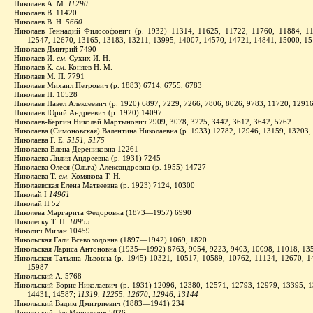
Николаев А. М.
11290
Николаев В. 11420
Николаев В. Н.
5660
Николаев Геннадий Философович (р. 1932) 11314, 11625, 11722, 11760, 11884, 11
12547, 12670, 13165, 13183, 13211, 13995, 14007, 14570, 14721, 14841, 15000, 1
Николаев Дмитрий 7490
Николаев И.
см.
Сухих И. Н.
Николаев К.
см.
Коняев Н. М.
Николаев М. П. 7791
Николаев Михаил Петрович (р. 1883) 6714, 6755, 6783
Николаев Н. 10528
Николаев Павел Алексеевич (р. 1920) 6897, 7229, 7266, 7806, 8026, 9783, 11720, 1291
Николаев Юрий Андреевич (р. 1920) 14097
Николаев-Бергин Николай Мартынович 2909, 3078, 3225, 3442, 3612, 3642, 5762
Николаева (Симоновская) Валентина Николаевна (р. 1933) 12782, 12946, 13159, 13203,
Николаева Г. Е.
5151, 5175
Николаева Елена Дерениковна 12261
Николаева Лилия Андреевна (р. 1931) 7245
Николаева Олеся (Ольга) Александровна (р. 1955) 14727
Николаева Т.
см
. Хомякова Т. Н.
Николаевская Елена Матвеевна (р. 1923) 7124, 10300
Николай I
14961
Николай II
52
Николева Маргарита Федоровна (1873—1957) 6990
Николеску Т. Н.
10955
Николич Милан 10459
Никольская Гали Всеволодовна (1897—1942) 1069, 1820
Никольская Лариса Антоновна (1935—1992) 8763, 9054, 9223, 9403, 10098, 11018, 13
Никольская Татьяна Львовна (р. 1945) 10321, 10517, 10589, 10762, 11124, 12670, 1
15987
Никольский А. 5768
Никольский Борис Николаевич (р. 1931) 12096, 12380, 12571, 12793, 12979, 13395, 1
14431, 14587;
11319, 12255, 12670, 12946, 13144
Никольский Вадим Дмитриевич (1883—1941) 234
Никольский Лев Моисеевич 5026