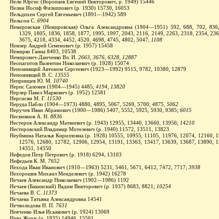
Нели Юргис (Воропаев Евгений Викторович, р. 1949) 15446
Нелин Иосиф Филиппович (р. 1930) 15730, 16053
Нельдихен Сергей Евгеньевич (1891—1942) 589
Нельсон С.
6904
Немеровская (Немировская) Ольга Александровна (1904—1951) 592, 688, 702, 836,
1329, 1805, 1836, 1858, 1877, 1995, 1997, 2043, 2116, 2149, 2263, 2318, 2354, 236
3675, 4218, 4334, 4452, 4520, 4698, 4745, 4802, 5047;
1108
Немзер Андрей Семенович (р. 1957) 15458
Немирко Ганна 8403, 10538
Немирович-Данченко
В
л. И.
2663, 3676, 6328, 12887
Неопагитов Валентин Николаевич (р. 1928) 15074
Непомнящий Автоном Сергеевич (1923—1992) 9515, 9782, 10380, 12879
Непомнящий В. С.
13555
Непринцев Ю. М.
10740
Нерис Саломея (1904—1945) 4485;
4194, 13820
Нерлер Павел Маркович (р. 1952) 12581
Нерсисян М. Г.
11530
Неруда Пабло (1904—1973) 4880, 4895, 5067, 5269, 5700;
4875, 5062
Неручев Иван Абрамович (1900—1986) 5407, 5552, 5925, 5930, 9385;
6015
Несмеянов А. Н.
8836
Нестеров Александр Матвеевич (р. 1943) 12955, 13440, 13660, 13956;
14210
Нестеровский Владимир Мотелевич (р. 1940) 11572, 13511, 13823
Неуймина Наталья Кирилловна (р. 1928) 10555, 10955, 11105, 11976, 12074, 12160, 1
12576, 12680, 12782, 12906, 12954, 13191, 13363, 13417, 13639, 13687, 13890, 1
14351, 14550
Нефедов Петр Петрович (р. 1918) 6294, 13103
Нефедьев К. М.
7652
Нехода Иван Иванович (1910—1963) 5231, 5461, 5671, 6412, 7472, 7717;
3938
Нехорошев Михаил Менделевич (р. 1942) 16278
Нечаев Александр Николаевич (1902—1986) 1192
Нечаев (Бакинский) Вадим Викторович (р. 1937) 8683, 8821;
10254
Нечаева В. С.
11373
Нечаева Татьяна Александровна 14541
Нечволодова Н. П.
7631
Неяченко Илья Исаакович (р. 1924) 13069
Нива Жорж (р. 1935) 14946, 15561