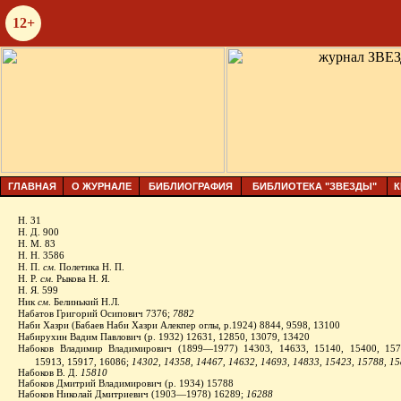
12+
ГЛАВНАЯ
О ЖУРНАЛЕ
БИБЛИОГРАФИЯ
БИБЛИОТЕКА "ЗВЕЗДЫ"
К
Н. 31
Н. Д. 900
Н. М. 83
Н. Н. 3586
Н. П.
см.
Полетика Н. П.
Н. Р.
см.
Рыкова Н. Я.
Н. Я. 599
Ник
см
. Белинький Н.Л.
Набатов Григорий Осипович 7376;
7882
Наби Хазри (Бабаев Наби Хазри Алекпер оглы, р.1924) 8844, 9598, 13100
Набирухин Вадим Павлович (р. 1932) 12631, 12850, 13079, 13420
Набоков Владимир Владимирович (1899—1977) 14303, 14633, 15140, 15400, 15
15913, 15917, 16086;
14302, 14358, 14467, 14632, 14693, 14833, 15423, 15788, 
Набоков В. Д.
15810
Набоков Дмитрий Владимирович (р. 1934) 15788
Набоков Николай Дмитриевич (1903—1978) 16289;
16288