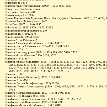
Нивинский В. 8578
Нигмати Рашит Нигматуллович (1909—1959) 4837;
8337
Нигяр Р.
см.
Рафибейли Нигяр
Нидермайер Вальтер 6781
Нижегородцев Ал. 13002
Низами Гянджеви Абу Мухаммед Ильяс ибн Юсуф (ок. 1141— ок. 1209) 3, 527, 4537;
3
Низамиев Рашат Мияссарович 12402
Низан
Поль (1905—1940) 1955
Нийт Эллен (р. 1928) 6579, 10672, 12258
Никандров Виктор Яковлевич 11279
Никандров Н. Н.
598, 9143
Нике Мишель (р. 1945) 15537
Никитин А.
см.
Рубашкин А. И.
Никитин Александр Михайлович (р. 1937) 14118
Никитин Дмитрий Иванович
(1923—1985) 5688, 5781
Никитин И. С.
11161
Никитин Иван Федорович (1891—1962) 319;
436, 5020, 5522
Никитин Михаил Никитич 3500, 3626;
3878
Никитин Н. В.
11467
Никитин Николай Николаевич (1895—1963) 4, 36, 114, 142, 812, 1229, 1303, 1460, 181
2269, 2622, 3119, 3141, 3175, 3255, 3502, 3650, 4039, 4131, 4173, 4207, 4306, 581
6921, 7449, 8133, 8568, 9138, 9288, 11340, 12792;
83, 2088, 3336, 3404, 4343, 522
8906, 9027, 9998, 10267, 11339, 11467, 12624;
с. 5
Никитин П. 6857
Никитина Анфиса Ивановна (р. 1922) 7576, 8706
Никитина Е. Ф.
454
Никитина Оксана Тимофеевна (р. 1932) 16228
Никитина Тамара Александровна (1929—2001) 8099, 9582, 10731, 11778, 11964, 12
8754
Никитич Наталья Афанасьевна (1901—1974) 1495, 6581
Никитич Петр Никитич 3813, 3843
Никифоров Георгий Константинович (1884—1937) 374;
686, 702
Никифоров Исай Прокопьевич (1915—1976) 6890
Никифоров Михаил Михайлович (р. 1900) 4010