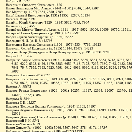
Набутов В. 3727
Навериани Сильве
стр Ст
епанович 1629
Навои Низамаддин Мир Алишер (1441—1501) 4546;
3544, 4387
Наг Мартин (р. 1927) 7384, 7550, 7789
Нагай Василий Викторович (р. 1931) 11952, 12607, 13134
Нагасава Мицу 8190
Нагибин Юрий Маркович (1920—1994) 5833;
4093, 7904
Нагишкин Д. Д.
4556
Нагнибеда Микола (Николай Львович, 1911—1985) 9632, 10000, 10659, 10750, 11511,
Нагорный Семен Григорьевич (р. 1905) 6623;
3586
Надеев Сергей Александрович (р. 1956) 15332
Надеждин Н. И. (А. Б. В.)
12708
Надеждина Надежда Степановна (1906—1973) 5334, 7769, 10823
Надежкин Сергей Васильевич (р. 1955) 13144, 13479, 14223
Наджми Назар (Назмутдинов Назар Назмутдинович, р. 1918) 8730, 9798
Надсон С. Я.
1206
Назаренко Вадим Афанасьевич (1914—1986) 5192, 5386, 5534, 5633, 5718, 5757, 5822
6189, 6220, 6323, 6426, 6479, 6583, 6659, 7113, 7173, 7297, 7330, 7463, 7482, 756
7841, 7847, 7859, 7883, 7923, 7961, 8012, 8069, 8090, 8113, 8210, 8234, 8275;
570
9002
Назаренко Вероника 7814, 8275
Назаренко Яков Антонович (р. 1893) 8040, 8269, 8428, 8577, 8655, 8907, 8971, 9007
9751, 9825, 10158, 10352, 10538, 10671, 11013, 11195, 11357, 11487, 11550, 118
Назаров А.
15675
Назаров Роальд Викторович (1928—2001) 10257, 11817, 12084, 12097, 12376
, 1
а
13646, 13822;
12887
Назарова В. 5544
Назарова Г. И.
11227
Назарова (Перцева) Граната Устиновна (р. 1924) 11865, 14197
Назарова Людмила Николаевна (р. 1910) 9885, 10296, 10464, 11309, 11396, 11510, 1
12001
Назарова (Алексеева) Ольга Алексеевна (р. 1950) 10296, 10378, 10504, 10855, 11269, 
Назаровский Б. Н.
9341
Назим ал-Мавсили 6879
Назым Хикмет Ран (1902—1963) 5066, 5507, 5647, 5784;
6174, 13734
Найденов Сергей Александрович (1868—1922) 11995