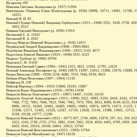
Не-критик 199
Невелева Светлана Леонидовна (р. 1937) 11956
Невзглядова (Ушакова) Елена Всеволодовна (р. 1939) 10906, 14711, 14991, 15766, 1
16315
Невский В. И.
83
Невский (Зуккау-Невский) Владимир Гербертович (1911—1968) 3352, 3458, 3758, 4501
5855, 8553
Невякин Евгений Викторович (р. 1936) 11914
Негинский С. А.
11642
Неговский В. А.
4503
Негода Микола (Николай Федосеевич, р. 1928) 12011
Недзведский Андрей Владимирович (1908—1984) 8665
Недоброво Владимир Владимирович (1900—1951) 3143;
4073
Недогонов Алексей Иванович (1914—1948) 3551;
6325
Недреос Турборг (р. 1906) 10704
Недумов С. И.
11420
Нежинцев Евгений Саввич (1904—1942) 1425, 3621, 11041;
11795, 12624
Нежный Александр Иосифович (р. 1940) 10879, 11097, 15012, 15386, 15670, 15688, 1
Незвал Витеслав (1900—1958) 5256, 6680, 7019, 7640, 8159, 9625
Нейман Юлия Моисеевна (1907—1994) 11145
Нейфельд И.
238
Нейхоф Мартинус (1894—1953) 15868, 16185;
15867
Некрасов Борис Владимирович (1920—1978) 11038
Некрасов Виктор Платонович (1911—1987) 14407, 15195;
16143
Некрасов Георгий Александрович (1913—1990) 5022, 6093, 6293, 6416, 6542, 6743
7066, 7732, 7863, 7906, 7923, 7946, 7962, 7970, 7992, 8012, 8069, 8149, 8253, 854
9900, 10131, 10260, 10405, 10483, 10605, 10663, 10874, 10979, 11073, 11255, 1
12168, 12371, 12405, 12526, 12567, 12729, 12828, 13146, 13388, 13601, 13722, 
9238, 10158, 10777, 12290
Некрасов Николай Алексеевич (1821—1877) 837, 2749, 4090, 15076;
297, 411, 594, 632
1022, 1104, 2738, 2753, 2754, 3082, 3104, 3902, 3926, 4026, 4405, 4709, 5050, 560
6403, 9545, 10514, 10548, 10641, 10923, 13764
Некрасов Николай Константинович (1915—1993) 13764
Некрасов Сергей Михайлович (р. 1947) 16126