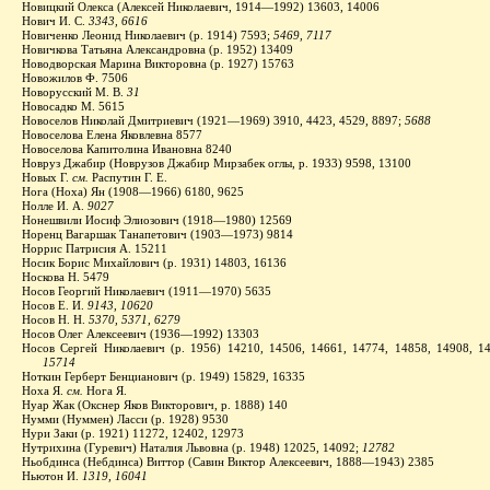
Новицкий Олекса (Алексей Николаевич, 1914—1992) 13603, 14006
Нович И. С.
3343, 6616
Новиченко Леонид Николаевич (р. 1914) 7593;
5469, 7117
Новичкова Татьяна Александровна (р. 1952) 13409
Новодворская Марина Викторовна (р. 1927) 15763
Новожилов Ф. 7506
Новорусский М. В.
31
Новосадко М. 5615
Новоселов Николай Дмитриевич (1921—1969) 3910, 4423, 4529, 8897;
5688
Новоселова Елена Яковлевна 8577
Новоселова Капитолина Ивановна 8240
Новруз Джабир (Новрузов Джабир Мирзабек оглы, р. 1933) 9598, 13100
Новых Г.
см.
Распутин Г. Е.
Нога (Ноха) Ян (1908—1966) 6180, 9625
Нолле И. А.
9027
Нонешвили Иосиф Элиозович (1918—1980) 12569
Норенц Вагаршак Танапетович (1903—1973) 9814
Норрис Патрисия А. 15211
Носик Борис Михайлович (р. 1931) 14803, 16136
Носкова Н. 5479
Носов Георгий Николаевич (1911—1970) 5635
Носов Е. И.
9143, 10620
Носов Н. Н.
5370, 5371, 6279
Носов Олег Алексеевич (1936—1992) 13303
Носов Сергей Николаевич (р. 1956) 14210, 14506, 14661, 14774, 14858, 14908, 1
15714
Ноткин Герберт Бенцианович (р. 1949) 15829, 16335
Ноха Я.
см.
Нога Я.
Нуар Жак (Окснер Яков Викторович, р. 1888) 140
Нумми (Нуммен) Ласси (р. 1928) 9530
Нури Заки (р. 1921) 11272, 12402, 12973
Нутрихина (Гуревич) Наталия Львовна (р. 1948) 12025, 14092;
12782
Ньобдинса (Небдинса) Виттор (Савин Виктор Алексеевич, 1888—1943) 2385
Ньютон И.
1319, 16041