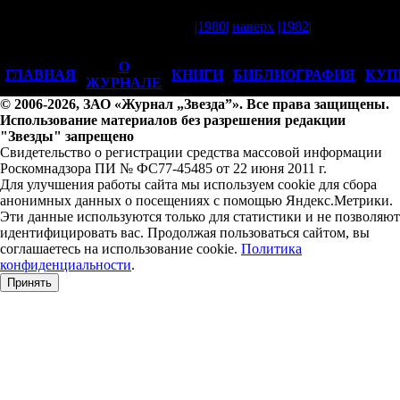
12765.
СОДЕРЖАНИЕ
журнала “
ЗВЕЗДА
” за 1981 год
.— С. 216.
|1980|
наверх
|1982|
О
ГЛАВНАЯ
КНИГИ
БИБЛИОГРАФИЯ
КУП
ЖУРНАЛЕ
© 2006-2026, ЗАО «Журнал „Звезда”». Все права защищены.
Использование материалов без разрешения редакции
"Звезды" запрещено
Свидетельство о регистрации средства массовой информации
Роскомнадзора ПИ № ФС77-45485 от 22 июня 2011 г.
Для улучшения работы сайта мы используем cookie для сбора
анонимных данных о посещениях с помощью Яндекс.Метрики.
Эти данные используются только для статистики и не позволяют
идентифицировать вас. Продолжая пользоваться сайтом, вы
соглашаетесь на использование cookie.
Политика
конфиденциальности
.
Принять