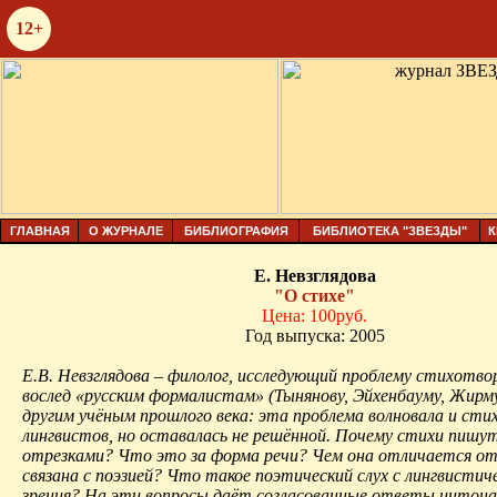
12+
ГЛАВНАЯ
О ЖУРНАЛЕ
БИБЛИОГРАФИЯ
БИБЛИОТЕКА "ЗВЕЗДЫ"
К
Е. Невзглядова
"О стихе"
Цена: 100руб.
Год выпуска: 2005
Е.В. Невзглядова – филолог, исследующий проблему стихотво
вослед «русским формалистам» (Тынянову, Эйхенбауму, Жирму
другим учёным прошлого века: эта проблема волновала и стих
лингвистов, но оставалась не решённой. Почему стихи пишу
отрезками? Что это за форма речи? Чем она отличается от 
связана с поэзией? Что такое поэтический слух с лингвистич
зрения? На эти вопросы даёт согласованные ответы интон