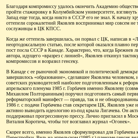
Благодаря компромиссу удалось окончить Академию обществ
пройти стажировку в Колумбийском университете, взглянуть
Запад еще тогда, когда никто в СССР его не знал. К началу х
оттепели сорокалетний Яковлев воспринимал мир совсем не т
сослуживцы в ЦК КПСС.
Когда же оттепель завершилась, он порвал с ЦК, написав в «
Л
неортодоксальную статью, после которой оказался плавно пе
пост посла СССР в Канаде. Характерно, что, когда Брежнев л
автора, идущего «вразрез с линией», Яковлев откинул тактик
компромиссов и возразил генсеку.
В Канаде с ее рыночной экономикой и политической демокра
завершилось «образование», сделавшее Яковлева человеком, и
советских руководителей наиболее подготовленным к рефор
апрельского пленума 1985 г. Горбачев именно Яковлеву (совм
Михаилом Полтораниным) поручил подготовить самый перв
реформаторский манифест — правда, так и не обнародованны
1986 г. с подачи Горбачева став секретарем ЦК, Яковлев уже н
активно выводить идеологию из-под крыла
Лигачева
. Он акт
поддерживал прогрессивную прессу. Лично пригласил в Моск
Виталия Коротича, чтобы тот возглавил журнал «Огонек».
Скорее всего, именно Яковлев сформулировал для Горбачева
Перестройки. Ведь на апрельском (1985 г.) пленуме генсек вел