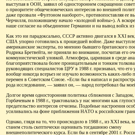
выступая в ООН, заявил об одностороннем сокращении совет
о приоритете общечеловеческих интересов во внешней полити
даже прозвали «Фултоном наоборот», противопоставляя ее 
Черчилля, положившему начало «холодной войны»). А вскоре
наше согласие на объединение Германии и на вывод войск из
Как это ни парадоксально, СССР активно двигался в XXI век,
США упорно готовились к прошедшей войне. Даже выступл
американские эксперты, по мнению бывшего британского по
Родрика
Бретвейта
, не приняли во внимание, посчитав его о
коммунистической уловкой. Атмосфера, царившая в среде ана
благоприятствовала более проницательным и тонким толкова
руководящих специалистов ЦРУ в 1988 г. признавал, что его
вообще никогда всерьез не изучало возможность каких-либо 
перемен в Советском Союзе. «Если бы я написал и распростр
рода исследование, — заявил он, — народ потребовал бы мое
Долгое время односторонняя политика сближения с Западом, 
Горбачевым в 1988 г., трактовалась у нас многими как глупост
предательство интересов отчизны. Подобные настроения осо
усиливались на фоне приближения НАТО к российским гран
Однако, глядя на то, что происходило в 1988 г., из XXI века, 
станем столь скептически оценивать тогдашнюю смену
внешнеполитического курса. Если бы в сентябре 2001 г. Росс