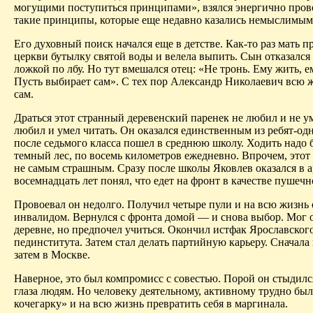
могущими поступиться принципами», взялся энергично пров
такие принципы, которые еще недавно казались немыслимым
Его духовный поиск начался еще в детстве. Как-то раз мать п
церкви бутылку святой воды и велела выпить. Сын отказался
ложкой по лбу. Но тут вмешался отец: «Не тронь. Ему жить, е
Пусть выбирает сам». С тех пор Александр Николаевич всю 
сам.
Драться этот странный деревенский паренек не любил и не ум
любил и умел читать. Он оказался единственным из ребят-одн
после седьмого класса пошел в среднюю школу. Ходить надо 
темный лес, по восемь километров ежедневно. Впрочем, этот
не самым страшным. Сразу после школы Яковлев оказался в а
восемнадцать лет понял, что едет на фронт в качестве пушечн
Провоевал он недолго. Получил четыре пули и на всю жизнь 
инвалидом. Вернулся с фронта домой — и снова выбор. Мог о
деревне, но предпочел учиться. Окончил истфак Ярославског
пединститута. Затем стал делать партийную карьеру. Сначала 
затем в Москве.
Наверное, это был компромисс с совестью. Порой он стыдилс
глаза людям. Но человеку деятельному, активному трудно был
кочегарку» и на всю жизнь превратить себя в маргинала.