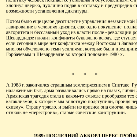
хлопнул дверью, публично подав в отставку и предупредив с
возможности установления диктатуры.
Потом было еще целое десятилетие управления независимой 
лавирование в условиях кризиса, еще одно покушение, полна
авторитета и бесславный уход из власти после «революции ро
Шеварднадзе плодит конфликты буквально всюду, где ступает
если сегодня в мире нет конфликта между Востоком и Западом
многом обусловлено теми усилиями, которые были предприн
Горбачевым и Шеварднадзе во второй половине 1980-х.
* * *
А 1988 г. закончился страшным землетрясением в
Спитаке
. Р
налаженный быт, дома разваливались прямо на глазах, гибли
Армянская трагедия стала в каком-то смысле прообразом тех
катаклизмов, к которым мы вплотную подступили, пройдя че
схизму». Страну трясло, и выйти из кризиса она смогла, лиш
отнюдь не «перестроив», старые советские конструкции.
1989: ПОСЛЕДНИЙ АККОРД ПЕРЕСТРОЙК