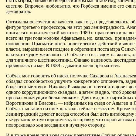
стать мэром, однако во всероссийском масштабе ему, конечно,
светило. Впрочем, любопытно, что Горбачев именно его счит
демократов.
Оптимальное сочетание качеств, как тогда представлялось, о
фигуре третьего профессора, на этот раз ленинградского. Ан
вписался в политический контекст 1989 г. практически на все
всего на три года моложе Афанасьева, но, казалось, принадле
поколению. Прагматичность политических действий и явное 
власти, выразившееся позднее в обретении поста мэра Санкт-
каким-то чудом уживались в Собчаке
со
взглядом на жизнь, 
для типичного шестидесятника. Однако наивность шестидеся
проявилась позже. В 1989 г. доминировал прагматизм.
Собчак мог говорить об идеях
получше
Сахарова и Афанасьев
обладал способностью
ущучить
конкретного оппонента, задев
болезненные точки. Николая Рыжкова он
почти
что довел до 
одного коррупционного скандала, а затем (видно, чтоб докон
прозвал «плачущим большевиком». Двух видных партийных 
Воротникова
и Власова, — избранных на съезд от Адыгеи и 
Собчак выставил на смех как «адыгейца» и «якута». Кроме то
ленинградский делегат всегда способен был дать витающему 
съезду конкретную юридическую справку, что порой автомат
поворачивало ход заседания в нужную сторону.
И в то же время при всем своем прагматизме Собчак обладал