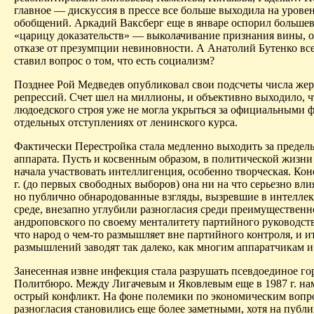
главное — дискуссия в прессе все больше выходила на урове
обобщений. Аркадий
Ваксберг
еще в январе оспорил больше
«царицу доказательств» — выколачивание признания вины, 
отказе от презумпции невиновности. А Анатолий
Бутенко
все
ставил вопрос о том, что есть социализм?
Позднее Рой Медведев опубликовал свои подсчеты числа же
р
репрессий. Счет шел на миллионы, и объективно выходило, ч
людоедского строя уже не могла укрыться за официальными 
отдельных отступлениях от ленинского курса.
Фактически Перестройка стала медленно выходить за предел
аппарата. Пусть и косвенным образом, в политической жизни
начала участвовать интеллигенция, особенно творческая. Кон
г. (до первых свободных выборов) она ни на что серьезно влия
но публично обнародованные взгляды, вызревшие в интелле
среде, внезапно углубили разногласия
среди
преимущественн
андроповского
по
своему менталитету партийного руководств
что народ о чем-то размышляет вне партийного контроля, и и
размышлений заводят так далеко, как многим аппаратчикам и
Занесенная извне инфекция стала разрушать
псевдоединое
го
Политбюро. Между
Лигачевым
и Яковлевым еще в 1987 г. на
острый конфликт. На фоне полемики по экономическим вопр
разногласия становились еще более заметными, хотя на публи