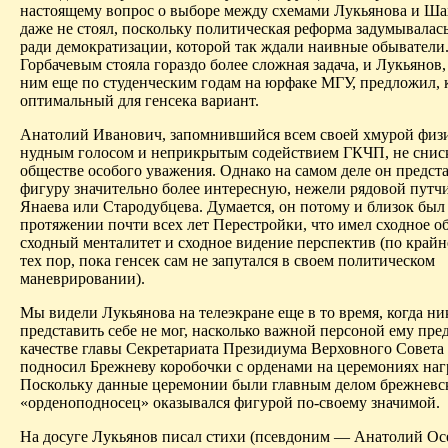
настоящему вопрос о выборе между схемами Лукьянова и Ша
даже не стоял, поскольку политическая реформа задумывалас
ради демократизации, которой так ждали наивные обыватели
Горбачевым стояла гораздо более сложная задача, и Лукьянов
ним еще по студенческим годам на
юрфаке
МГУ, предложил, к
оптимальный для генсека вариант.
Анатолий Иванович, запомнившийся всем своей хмурой физ
нудным голосом и неприкрытым содействием ГКЧП, не снис
обществе особого уважения. Однако на самом деле он предст
фигуру значительно более интересную, нежели рядовой путч
Янаева
или Стародубцева. Думается, он потому и близок был 
протяжении почти всех лет Перестройки, что имел сходное о
сходный менталитет и сходное видение перспектив (по крайн
тех пор, пока генсек сам не запутался в своем политическом
маневрировании).
Мы видели Лукьянова на телеэкране еще в то время, когда ни
представить себе не мог, насколько важной персоной ему пред
качестве главы Секретариата Президиума Верховного Совет
подносил Брежневу коробочки с орденами на церемониях наг
Поскольку данные церемонии были главным делом брежневск
«
орденоподносец
» оказывался фигурой по-своему значимой.
На досуге Лукьянов писал стихи (псевдоним — Анатолий
Ос