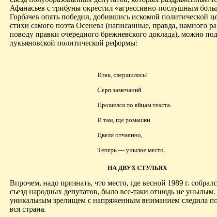
Афанасьев с трибуны окрестил «агрессивно-послушным бол
Горбачев опять победил, добившись искомой политической ц
стихи самого поэта
Осенева
(написанные, правда, намного р
поводу правки очередного брежневского доклада), можно по
лукьяновской
политической реформы:
Итак, свершилось!
Серп замечаний
Прошелся по яйцам текста.
И там, где ромашки
Цвели отчаянно,
Теперь — унылое место.
НА ДВУХ СТУЛЬЯХ
Впрочем, надо признать, что место, где весной 1989 г. собралс
съезд народных депутатов, было все-таки отнюдь не унылым.
уникальным зрелищем с напряженным вниманием следила по
вся страна.