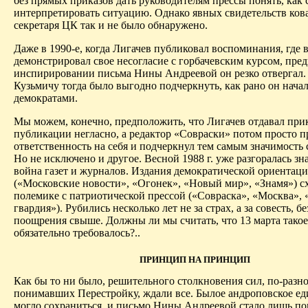
без прямых приказов дать руководителям прессы понять, как 
интерпретировать ситуацию. Однако явных свидетельств ков
секретаря ЦК так и не было обнаружено.
Даже в 1990-е, когда
Лигачев
публиковал воспоминания, где 
демонстрировал свое несогласие с горбачевским курсом, пре
инспирировании письма Нины Андреевой он резко отвергал.
Кузьмичу тогда было выгодно подчеркнуть, как рано он начал
демократами.
Мы можем, конечно, предположить, что
Лигачев
отдавал прик
публикации негласно, а редактор «
Совраски
» потом просто 
ответственность на себя и подчеркнул тем самым значимость 
Но не исключено и другое. Весной 1988 г. уже разгоралась зн
война газет и журналов. Издания демократической ориентац
(«Московские новости», «Огонек», «Новый мир», «Знамя») с
полемике с патриотической прессой («
Совраска
», «Москва»,
гвардия»). Рубились несколько лет не за страх, а за совесть, бе
поощрения свыше. Должны ли мы считать, что 13 марта тако
обязательно требовалось?..
ПРИНЦИП НА ПРИНЦИП
Как бы то ни было, решительного столкновения сил, по-разн
понимавших Перестройку, ждали все. Былое
андроповское
ед
могло сохраниться, и письмо Нины Андреевой стало лишь по