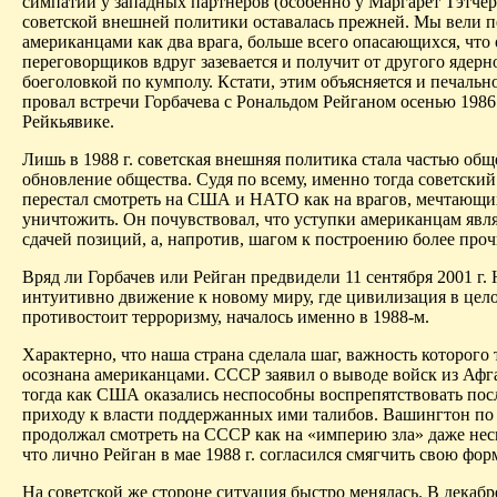
симпатии у западных партнеров (особенно у Маргарет Тэтчер)
советской внешней политики оставалась прежней. Мы вели п
американцами как два врага, больше всего опасающихся, что 
переговорщиков вдруг зазевается и получит от другого ядерн
боеголовкой по
кумполу
. Кстати, этим объясняется и печаль
провал встречи Горбачева с Рональдом Рейганом осенью 1986 
Рейкьявике.
Лишь в 1988 г. советская внешняя политика стала частью общ
обновление общества. Судя по всему, именно тогда советский
перестал смотреть на США и НАТО как на врагов, мечтающи
уничтожить. Он почувствовал, что уступки американцам явл
сдачей позиций, а, напротив, шагом к построению более проч
Вряд ли Горбачев или Рейган предвидели 11 сентября 2001 г.
интуитивно движение к новому миру, где цивилизация в цел
противостоит терроризму, началось именно в 1988-м.
Характерно, что наша страна сделала шаг, важность которого 
осознана американцами. СССР заявил о выводе войск из Афг
тогда как США оказались
неспособны
воспрепятствовать по
приходу к власти поддержанных ими
талибов
. Вашингтон по
продолжал смотреть на СССР как на «империю зла»
даже
нес
что лично Рейган в мае 1988 г. согласился смягчить свою фор
На советской же стороне ситуация быстро менялась. В декабр