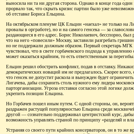
выносила ни
та
ни другая сторона. Однако в конце года один
прорвало так, что скрыть кризис партии было уже невозможно
об отставке Бориса Ельцина.
На октябрьском пленуме ЦК Ельцин «наехал» не только на
Ли
провалы в оргработе), но и на самого генсека — за славослов
раздающиеся в его адрес. Борис Николаевич, бесспорно, был 
что на него «повесили» Москву, заставили разгребать
гришин
но не поддержали должным образом. Первый секретарь МГ
чувствовал, что в свете горбачевского подхода к управлению 
может оказаться крайним, то есть ответственным за перегибы
Ельцин решил обострить конфликт, подав в отставку. Никаки
демократических новаций им не предлагалось. Скорее всего, 
что генсек не допустит раскола и вынужден будет ограничить
Лигачева
, дабы сохранить столь нужного ему лидера московс
парторганизации. Угроза отставки согласно этой логике дол
укрепить позиции Ельцина.
Но Горбачев пошел иным путем. С одной стороны, он, вероят
раздражен растущей популярностью Ельцина среди москвичей
другой — сознательно поддерживал центристский курс, дабы
возможность управлять страной по принципу «разделяй и вла
Устраняя со своего пути крайних консерваторов, он в то же в