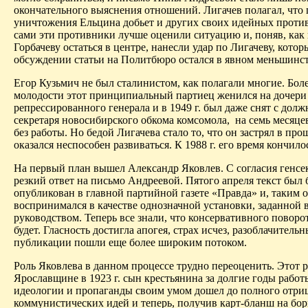
окончательного выяснения отношений.
Лигачев
полагал, что 
уничтожения Ельцина добьет и других своих идейных проти
сами эти противники лучше оценили ситуацию и, поняв, как
Горбачеву остаться в центре, нанесли удар по
Лигачеву
, котор
обсуждении статьи на Политбюро остался в явном меньшинст
Егор Кузьмич не был
сталинистом
, как полагали многие. Боле
молодости этот принципиальный партиец женился на дочери
репрессированного генерала и в 1949 г. был даже снят с дол
секретаря новосибир­ского обкома комсомола,
на семь месяце
без работы. Но бедой
Лигачева
стало то, что он застрял в про
оказался неспособен развиваться. К 1988 г. его время кончило
На первый план вышел Александр Яковлев. С согласия генсе
резкий ответ на письмо Андреевой. Пятого апреля текст был 
опубликован в главной партийной газете «Правда» и, таким о
воспринимался в качестве однозначной установки, заданной
руководством. Теперь все знали, что консервативного поворо
будет. Гласность достигла апогея, страх исчез, разоблачительн
публикации пошли еще более широким потоком.
Роль Яковлева в данном процессе трудно переоценить. Этот 
Ярославщине
в 1923 г. сын крестьянина за долгие годы работ
идеологии и пропаганды своим умом дошел до полного отри
коммунистических идей и теперь, получив карт-бланш на бор