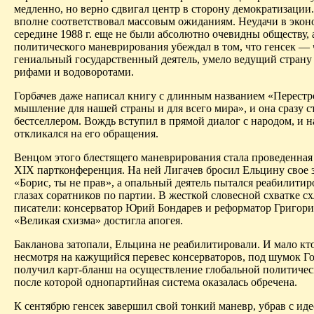
медленно, но верно сдвигал цен
тр в ст
орону демократизации.
вполне соответствовал массовым ожиданиям. Неудачи в экон
середине 1988 г. еще не были абсолютно очевидны обществу, 
политического маневрирования убеждал в том, что генсек — 
гениальный государственный деятель, умело ведущий страну
рифами и водоворотами.
Горбачев даже написал книгу с длинным названием «Перестр
мышление для нашей страны и для всего мира», и она сразу с
бестселлером. Вождь вступил в прямой диалог с народом, и н
откликался на его обращения.
Венцом этого блестящего маневрирования стала проведенная 
XIX партконференция. На ней
Лигачев
бросил Ельцину
свое
«Борис, ты не прав», а опальный деятель пытался реабилитир
глазах соратников по партии. В жесткой словесной схватке с
писатели: консерватор Юрий Бондарев и реформатор Григори
«Великая схизма» достигла апогея.
Бакланова
затопали, Ельцина не реабилитировали. И мало кто
несмотря на кажущийся перевес консерваторов, под шумок Г
получил карт-бланш на осуществление глобальной политиче
после которой однопартийная система оказалась обречена.
К сентябрю генсек завершил свой тонкий маневр, убрав с ид