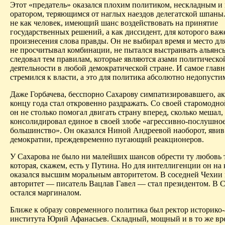
Этот «предатель» оказался плохим политиком, нескладным 
оратором, теряющимся от наглых наездов делегатской
шпаны
не как человек, имеющий шанс воздействовать на принятие
государственных решений, а как диссидент, для которого важ
произнесения слова правды. Он не выбирал время и место для
не просчитывал комбинации, не пытался выстраивать альянсы,
следовал тем правилам, которые являются азами политическо
деятельности в любой демократической стране. И самое глав
стремился к власти, а это для политика абсолютно недопусти
Даже Горбачева, бесспорно Сахарову симпатизировавшего, а
концу года стал откровенно раздражать. Со своей старомодн
он не столько помогал двигать страну вперед, сколько мешал,
консолидировал единое в своей злобе «агрессивно-послушно
большинство». Он оказался Ниной Андреевой наоборот, явив
демократии, преждевременно пугающий реакционеров.
У Сахарова не было ни малейших шансов обрести ту любовь 
которая, скажем, есть
у
Путина. Но для интеллигенции он на 
оказался высшим моральным авторитетом. В соседней Чехии
авторитет — писатель
Вацлав
Гавел
— стал президентом. В С
остался маргиналом.
Ближе к образу современного политика был ректор историко
института Юрий Афанасьев. Складный, мощный и в то же вр