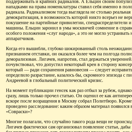
поддерживать и крайних радикалов. А Ельцин своим попули
нападками на права номенклатуры ставил себя именно в пол
радикала. Радикализмом тогда выглядела не столько реальная
демократизация, в возможность которой никто всерьез не вер
покушение на партийные привилегии,
спецраспределители
и
машины. Ельцин заронил в умы москвичей сомнение в справ
особого положения «слуг народа», а это не могло устраивать 
аппаратчиков.
Когда его вышибли, глубоко шокированный столь неожидан
признанием отставки, он оказался более чем на полгода полн
деморализован.
Лигачев
, напротив, стал держаться уверенней
почувствовал, что допустил некоторый крен в сторону консер
который — ради сохранения равновесия — следует исправить.
определило разрастание, казалось бы, скромного эпизода с 
Андреевой в глобальный политический кризис.
На момент публикации генсек как раз отбыл за рубеж, однако
сразу, лишь только прочел статью. Он оценил ее как
антипере
вскоре после возращения в Москву собрал Политбюро. Кроме
проведено расследование: каким образом материал появился 
«
Совраски
»?
Многие полагали, что случайно такого рода вещи не происходя
Лигачев
фактически сам организовал появление статьи, даб