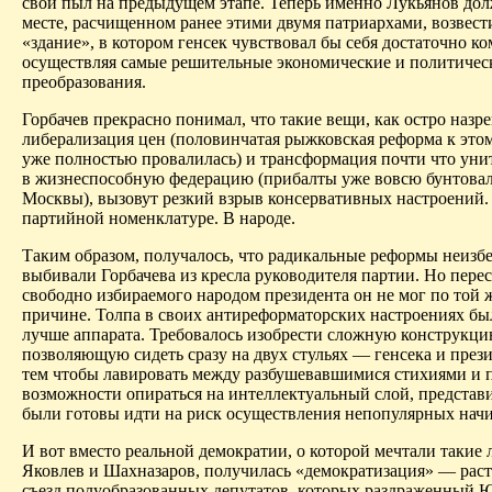
свой пыл на предыдущем этапе. Теперь именно Лукьянов дол
месте, расчищенном ранее этими двумя патриархами, возвест
«здание», в котором генсек чувствовал бы себя достаточно к
осуществляя самые решительные экономические и политичес
преобразования.
Горбачев прекрасно понимал, что такие вещи, как остро назр
либерализация цен (половинчатая
рыжковская
реформа к это
уже полностью провалилась) и трансформация
почти
что уни
в жизнеспособную федерацию (
прибалты
уже вовсю бунтова
Москвы), вызовут резкий взрыв консервативных настроений. 
партийной номенклатуре. В народе.
Таким образом, получалось, что радикальные реформы неизб
выбивали Горбачева из кресла руководителя партии. Но перес
свободно избираемого народом президента он не мог по той 
причине. Толпа в своих
антиреформаторских
настроениях бы
лучше аппарата. Требовалось изобрести сложную конструкци
позволяющую сидеть сразу на двух стульях — генсека и през
тем
чтобы лавировать между разбушевавшимися стихиями и 
возможности опираться на интеллектуальный слой, представ
были готовы идти на риск осуществления непопулярных нач
И вот вместо реальной демократии, о которой мечтали такие 
Яковлев и Шахназаров, получилась «демократизация» — рас
съезд полуобразованных депутатов, которых раздраженный 