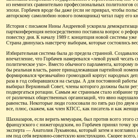
из немногих сравнительно профессиональных политологов с
эпохи. Горбачев вроде бы даже (если не приврал, чтобы польс
авторскому самолюбию нового помощника) читал пару его кн
История с письмом Нины Андреевой ускорила демократизац
партконференция непосредственно поставила вопрос о рефор
повестку дня. К началу 1989 г. концепция новой системы уже
Страна двинулась навстречу выборам, которые состоялись ве
Избирательная система была до предела странной. Создавало
впечатление, что Горбачев намеревался «левой рукой чесать с
политическое ухо». Вместо обычного парламента, которому п
бы реальная власть, ранее принадлежавшая партийной номен
формировался чрезвычайно громоздкий корпус народных депу
раза в год собиравшихся на съезды. А для постоянной работы
выбирал Верховный Совет, члены которого должны были рег
подвергаться ротации. Самым же странным стало избрание тр
от различных общественных организаций, что явно нарушал
равенства. Некоторые люди голосовали по пять раз (по двум о
все, плюс, скажем, как член КПСС, как писатель и как женщи
Шахназаров, если верить мемуарам, был против всего этого 
французского
с
нижегородским
, но Горбачев принял точку зр
эксперта — Анатолия Лукьянова, который затем и возглавил
им под себя
верховно-советскую
конструкцию. Скорее всего, 