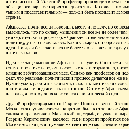
интеллигентный 55-летний профессор производил впечатлен
образцового парламентария западного типа. Казалось, что и
умным и представительным — должен быть президент демок
страны.
Афанасьев почти всегда говорил к месту и по делу, но со вре
выяснилось, что по складу мышления он все же не более чем
университетский профессор. «Драйва», столь необходимого 
политику, у него не оказалось. Как и Сахаров, он боролся не за
идеи. Но идеи без власти это не более чем развлечение для у
интеллектуалов.
Идеи все чаще выводили Афанасьева на улицу. Он стремился
контактировать с народом, поскольку как историк знал, наско
влияние взбунтовавшихся масс. Однако как профессор он нед
факт, что реальный политический процесс делается все же не
Нужно уметь работать с элитами, находить тактических союз
противников и подтягивать соратников. С этим у Афанасьева
неважно, а потому он вскоре сошел с политической сцены.
Другой профессор-демократ Гавриил Попов, известный экон
Московского университета, напротив, был, в отличие от Афан
слишком прагматичен. Маленький, шустрый, с лукавым выра
Гавриил Харитонович, казалось, так и норовит пробиться по
Москве этот хитрый и умный «византиец» смог сделать карье