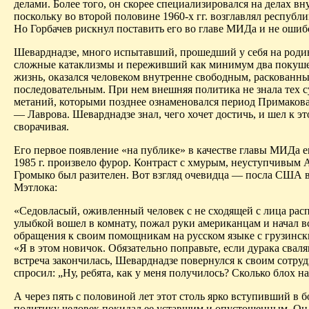
делами. Более того, он скорее специализировался на делах вн
поскольку во второй половине 1960-х гг. возглавлял республ
Но Горбачев рискнул поставить его во главе МИДа и не ошиб
Шеварднадзе, много испытавший, прошедший у себя на родин
сложные катаклизмы и переживший как минимум два покуше
жизнь, оказался человеком внутренне свободным, раскованн
последовательным. При нем внешняя политика не знала тех 
метаний, которыми позднее ознаменовался период Примаков
— Лаврова. Шеварднадзе знал, чего хочет достичь, и
шел к эт
сворачивая
.
Его первое появление «на публике» в качестве главы МИДа 
1985 г. произвело фурор. Контраст с хмурым, неуступчивым
Громыко был разителен. Вот взгляд очевидца — посла США 
Мэтлока
:
«Седовласый, оживленный человек с не сходящей с лица ра
улыбкой вошел в комнату, пожал руки американцам и начал в
обращения к своим помощникам на русском языке с грузинск
«Я в этом новичок. Обязательно поправьте, если
дурака
сваля
встреча закончилась, Шеварднадзе повернулся к своим сотру
спросил: „Ну, ребята, как у меня получилось? Сколько блох н
А через пять с половиной лет этот столь ярко вступивший в
политику человек покидал ее
уставшим
и опустошенным. Он