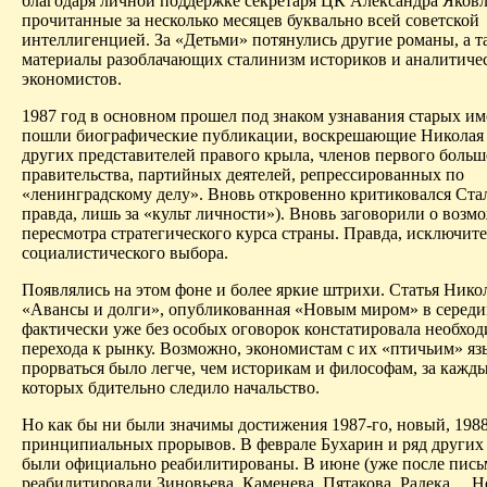
благодаря личной поддержке секретаря ЦК Александра Яковл
прочитанные
за
несколько
месяцев
буквально всей советской
интеллигенцией. За «Детьми» потянулись другие романы, а т
материалы разоблачающих сталинизм историков и аналитичес
экономистов.
1987 год в основном прошел под знаком узнавания старых и
пошли биографические публикации, воскрешающие Николая 
других представителей правого крыла, членов первого больш
правительства, партийных деятелей, репрессированных по
«ленинградскому делу». Вновь откровенно критиковался Стал
правда, лишь за «культ личности»). Вновь заговорили о возм
пересмотра стратегического курса страны. Правда, исключит
социалистического выбора.
Появлялись на этом фоне и более яркие штрихи. Статья Ник
«Авансы и долги», опубликованная «Новым миром» в середин
фактиче­ски уже без особых оговорок констатировала необхо
перехода к рынку. Возможно, экономистам с их «птичьим» я
прорваться было легче, чем историкам и философам, за кажд
которых бдительно следило начальство.
Но как бы ни были значимы достижения 1987-го, новый, 1988
принципиальных прорывов. В феврале Бухарин и ряд других
были официально реабилитированы. В июне (уже после пись
реабилитировали Зиновьева, Каменева, Пятакова,
Радека
… Н