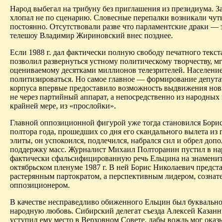
Народ выбегал на трибуну без приглашения из президиума. За
хлопал не по сценарию. Словесные перепалки
возникали
чуть
постоянно. Отсутствовали разве что парламентские драки — 
телешоу Владимир Жириновский внес позднее.
Если 1988 г. дал фактически полную свободу печатного текста,
поз­волил развернуться устному политическому творчеству, м
оцениваемому десятками миллионов телезрителей. Население
политизироваться. Но самое главное — формирование депута
корпуса впервые предоставило возможность выдвижения но
не через партийный аппарат, а непосредственно из народных 
крайней мере, из «прослойки».
Главной оппозиционной фигурой уже тогда становился Борис
полтора года, прошедших со дня его скандального вылета из 
элиты, он успокоился, подлечился, набрался сил и обрел до
поддержку масс. Журналист Михаил Полторанин пустил в на
фактически сфальсифицированную речь Ельцина на знамени
октябрьском пленуме 1987 г. В ней Борис Николаевич предста
растерянным
партократом
, а перспективным лидером, созна
оппозиционером.
В качестве несправедливо
обиженного
Ельцин был буквально
народную любовь. Сибирский делегат съезда Алексей Казанн
уступил ему место в Верховном Совете, дабы вождь мог оказ