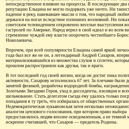
непосредственное влияние на процессы. В последующие два 
репутацию Ельцина не могло подорвать уже ничто. Ни таинс
падение в реку, навевавшее мысли о том, что народный люби
держался на ногах вследствие излишних
возлияний
. Ни пока
советским телевидением откровенно веселые выступления во
гастролей по Америке. Народ верил в свой идеал и во всем в
стремление чуждой ему власти опорочить честнейшего Борис
Николаевича.
Впрочем, при всей популярности Ельцина самой яркой лично
года был все же не он, а
легендарный Андрей Сахаров, вперв
материализовавшийся из множества слухов и сплетен
, которы
прошлом распространяли как друзья, так и враги.
В тот последний год своей жизни, когда он достиг пика поли
активности, Сахарову исполнилось 67 лет. За плечами были 
занятий физикой, разработка водородной бомбы, награждение
Золотыми Звездами Героя, уход в диссиденты, изоляция и вс
шельмование. Стать делегатом съезда ему удалось только пос
попадания в ту треть, что избиралась от общественных орган
Недемократическая
лукьяновская
затея несколько неожиданно
аналогом цензового голосования, при котором право выбора
предоставлялось людям вполне осведомленным, а не темной м
искренне считавшей, что Сахаров — предатель Родины.