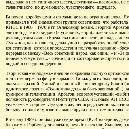
выдавало в нем типичного шестидесятника — возможно, не 
талантливого, но думающего, чувствующего, ищущего.
Впрочем, коробочками и стихами дело не ограничивалось. Лу
примыкал к той знаменитой группе советников, что работал
КПСС в 1960—1970-е гг. (Александр Бовин, Георгий
Арбато
элитной даче в
Завидово
(в условиях, «приближенных к шаш
руководством самого Брежнева писались речи, доклады, док
Лукьянов, как правовед, делал упор на разработку новой сове
конституции, которая впоследствии получила название «бре
перерывах
между
«
Весь
советский народ, как один...» и «За 
победе коммунизма...» сочиняли стихотворные экспромты и б
водкой в соседнюю деревню.
Творческая «молодежь» внешне сохраняла полную ортодоксал
при этом держала
фигу
в кармане. Типаж у всех был один, но
оказалась разной. Умный и склонный к
выпендрежу
Бовин (а
идиотского лозунга «Экономика должна быть экономной») на
кумиром интеллигенции.
Арбатов
, вовремя успевший «выбит
должность руководителя Института США и Канады АН СССР,
уважаемым старцем. Лукьянов же, непосредственно включив
большую политику, взлетел выше других, но затем потерял вс
К началу 1989 г. он был уже секретарем ЦК.
И
наверное, даже
близким к Горбачеву человеком, чем
Лигачев
или Яковлев, ра