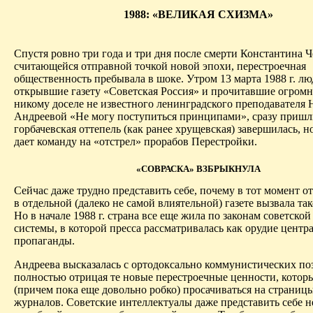
1988: «ВЕЛИКАЯ СХИЗМА»
Спустя ровно три года и три дня после смерти Константина Ч
считающейся отправной точкой новой эпохи, перестроечная
общественность пребывала в шоке. Утром 13 марта 1988 г. лю
открывшие газету «Советская Россия» и прочитавшие огром
никому доселе не известного ленинградского преподавателя
Андреевой «Не могу поступиться принципами», сразу пришл
горбачевская оттепель (как ранее хрущевская) завершилась, 
дает команду на «отстрел» прорабов Перестройки.
«СОВРАСКА» ВЗБРЫКНУЛА
Сейчас
даже трудно представить себе, почему в тот момент от
в отдельной (далеко не самой влиятельной) газете вызвала та
Но в начале 1988 г. страна все еще жила по законам советско
системы, в которой пресса рассматривалась как орудие цент
пропаганды.
Андреева высказалась с ортодоксально коммунистических по
полностью отрицая те новые перестроечные ценности, котор
(причем пока еще довольно робко) просачиваться на страницы
журналов. Советские интеллектуалы даже представить себе не