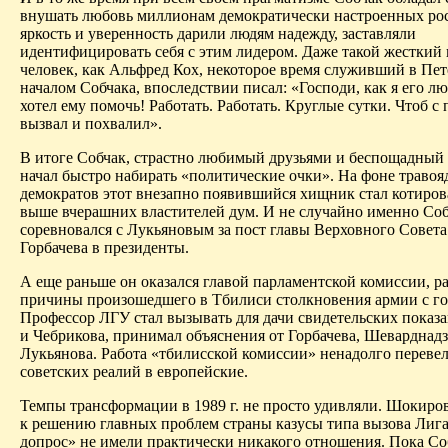
внушать любовь миллионам демократически настроенных рос
яркость и уверенность дарили людям надежду, заставляли
идентифицировать себя с этим лидером. Даже такой жесткий
человек, как Альфред Кох, некоторое время служивший в Пет
началом Собчака, впоследствии писал: «Господи, как я его лю
хотел ему помочь! Работать. Работать. Круглые сутки. Чтоб с 
вызвал и похвалил».
В итоге Собчак, страстно любимый друзьями и беспощадный 
начал быстро набирать «политические очки». На фоне траво
демократов этот внезапно появившийся хищник стал котиров
выше вчерашних властителей дум. И не случайно именно Со
соревновался с Лукьяновым за пост главы Верховного Совета
Горбачева в президенты.
А еще раньше он оказался главой парламентской комиссии, р
причины произошедшего в Тбилиси столкновения армии с г
Профессор
ЛГУ
стал вызывать для дачи свидетельских показ
и
Чебрикова
, принимал объяснения от Горбачева, Шеварднадз
Лукьянова. Работа «тбилисской комиссии» ненадолго перевел
советских реалий
в
европейские.
Темпы трансформации в 1989 г. не просто удивляли. Шокиров
к решению главных проблем страны казусы типа вызова
Лига
допрос» не имели практически никакого отношения. Пока Со