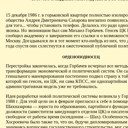
15 декабря 1986 г. в горьковской квартире полностью изолир
общества Андрея Дмитриевича Сахарова внезапно появились
для того... чтобы установить телефон. Делалось это ради одн
звонка. Но звонившим был сам Михаил Горбачев. Генсек Ц
сообщил академику о завершении его ссылки и о возможности
Москву. Догадывался ли в тот момент кто-нибудь из них, что
года спустя они схлестнутся в ожесточенной публичной поле
ОРДЕНОПОДНОСЕЦ
Перестройка закончилась, когда Горбачев исчерпал все метод
трансформации экономической и политической систем. Он с
гениального маневрирования постепенно подвел страну к той 
которой ни генсек, ни ЦК, ни сама КПСС, ни однопартийная
административная модель уже не требовались.
Идея разработки новой политической системы возникла у Гор
1988 г. Для этой цели он в феврале пригласил к себе в помощ
Шахназарова — юриста по образованию, партийного функци
должности (заместителя заведующего отделом ЦК) и писателя
свободное от работы время (псевдоним — Шах). Особенност
Хосроевича
было также то, что он, будучи дипломированным
занимаясь вопросами государственного строительства, мог с