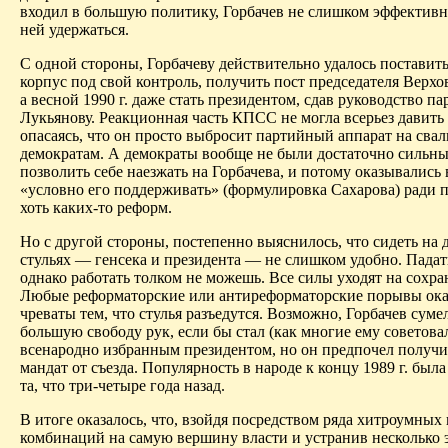
входил в большую политику, Горбачев не слишком эффективн
ней удержаться.
С одной стороны, Горбачеву действительно удалось поставит
корпус под свой контроль, получить пост председателя Верхо
а весной 1990 г. даже стать президентом, сдав руководство п
Лукьянову. Реакционная часть КПСС не могла всерьез давить 
опасаясь, что он просто выбросит партийный аппарат на свал
демократам. А демократы вообще не были достаточно сильны
позволить себе наезжать на Горбачева, и потому
оказывались
«условно его поддерживать» (формулировка Сахарова) ради
хоть каких-то реформ.
Но с другой стороны, постепенно выяснилось, что сидеть на 
стульях — генсека и президента — не слишком удобно. Падат
однако работать толком не можешь. Все силы уходят на сохра
Любые реформаторские или
антиреформаторские
порывы ока
чреваты тем, что стулья разъедутся. Возможно, Горбачев суме
большую свободу рук, если бы стал (как многие ему советова
всенародно избранным президентом, но он предпочел получи
мандат от съезда. Популярность в народе к концу 1989 г. была
та, что три-четыре года назад.
В итоге оказалось, что, взойдя посредством ряда хитроумных
комбинаций на самую вершину власти и устранив несколько