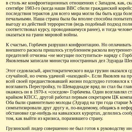
в столь же конфронтационных отношениях с Западом, как, ск
сентябре 1983-го (когда наши ВВС сбили гражданский корейс
последствия терактов для всего мира могли бы быть куда бол
печальными. Наша страна была бы вполне способна попытать
выгоду из действий террористов (ведь подобный подход пол
соответствовал курсу, проводившемуся ранее), и тогда челове
оказаться на грани мировой войны.
К счастью, Горбачев разрушил конфронтацию. Но оплачивать
внешнего раскола пришлось углублением раскола внутреннег
предателей отчизны «не могущие поступиться» наряду с Гор
Яковлевым записали министра иностранных дел Эдуарда Шев
Этот седовласый,
аристократического вида
грузин оказался с
случайной, но очень удачной «находкой». Если Яковлев на п
всей своей предшествовавшей жизни подспудно готовился к 
возглавить Перестройку, то Шеварднадзе вряд ли стал бы гл
окажись он в 1970-х «соседом» Горбачева. Один возглавлял 
крайком КПСС, другой работал первым секретарем ЦК компа
Оба были сравнительно молоды (Эдуард на три года старше 
симпатизировали друг другу и, по-видимому, общаясь в неф
обстановке где-нибудь на кавказских курортах, делились соо
том, как выйти из кризиса, поразившего страну.
Грузинский лидер совершенно не был готов к руководству и