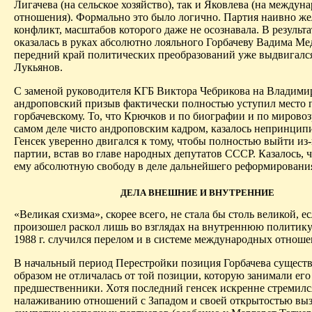
Лигачева
(на сельское хозяйство), так и Яковлева (на междун
отношения). Формально это было логично. Партия наивно же
конфликт, масштабов которого даже не осознавала. В результ
оказалась в руках абсолютно лояльного Горбачеву Вадима Мед
передний край политических преобразований уже выдвигалс
Лукьянов.
С заменой руководителя КГБ Виктора
Чебрикова
на Владими
андроповский
призыв фактически полностью уступил место 
горбачевскому. То, что Крючков и по биографии и по
мирово
самом деле чисто
андроповским
кадром, казалось непринцип
Генсек уверенно двигался к тому, чтобы полностью выйти из
партии, встав во главе народных депутатов СССР. Казалось, ч
ему абсолютную свободу в деле дальнейшего реформировани
ДЕЛА ВНЕШНИЕ И ВНУТРЕННИЕ
«Великая схизма», скорее всего, не стала бы столь великой, е
произошел раскол лишь во взглядах на внутреннюю политику
1988 г. случился перелом и в системе международных отноше
В начальный период Перестройки позиция Горбачева сущес
образом не отличалась от той позиции, которую занимали его
предшественники. Хотя последний генсек искренне стремилс
налаживанию отношений с Западом и своей открытостью вы