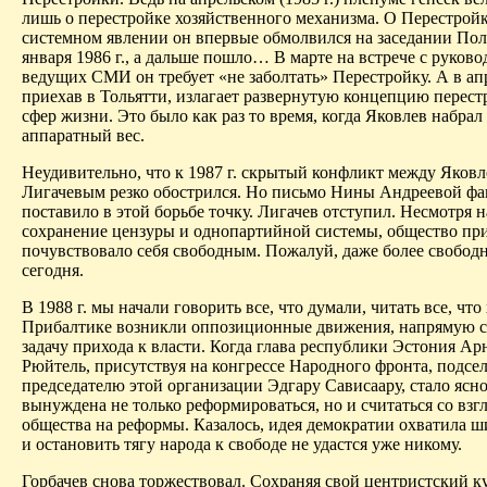
лишь о перестройке хозяйственного механизма. О Перестройк
системном явлении он впервые обмолвился на заседании По
января 1986 г., а дальше пошло
… В
марте на встрече с руков
ведущих СМИ он требует «не заболтать» Перестройку. А в апр
приехав в Тольятти, излагает развернутую концепцию перест
сфер жизни. Это было как раз то время, когда Яковлев набра
аппаратный вес.
Неудивительно, что к 1987 г. скрытый конфликт между Яков
Лигачевым
резко обострился. Но письмо Нины Андреевой фа
поставило в этой борьбе точку.
Лигачев
отступил. Несмотря н
сохранение
цензуры
и однопартийной системы, общество пр
почувствовало себя свободным. Пожалуй, даже более свобод
сегодня.
В 1988 г. мы начали говорить все, что думали, читать все, что
Прибалтике возникли оппозиционные движения, напрямую 
задачу прихода к власти. Когда глава республики Эстония
Ар
Рюйтель
, присутствуя на конгрессе Народного фронта, подсел
председателю этой организации Эдгару
Сависаару
, стало ясн
вынуждена не только реформироваться, но и считаться
со
взг
общества на реформы. Казалось, идея демократии охватила 
и остановить тягу народа к свободе не удастся уже никому.
Горбачев снова торжествовал. Сохраняя свой центристский ку