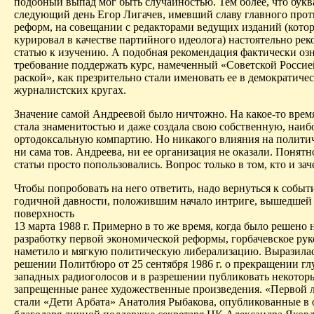
подобный выпад мог быть случайностью. Тем более
,
что букв
следующий день Егор
Лигачев
, имевший славу главного про
реформ, на совещании с редакторами ведущих изданий (кото
курировал в качестве партийного идеолога) настоятельно ре
статью к изучению. А подобная рекомендация фактически оз
требование поддержать курс, намеченный «Советской Росси
раской
», как презрительно стали именовать ее в демократиче
журналист­ских кругах.
Значение самой Андреевой было ничтожно. На какое-то время
стала знаменитостью и даже создала свою собственную, наиб
ортодоксальную компартию. Но никакого влияния на полити
ни сама тов. Андреева, ни ее организация не оказали. Понятн
статьи просто попользовались. Вопрос только в том, кто и зач
Чтобы попробовать на него ответить, надо вернуться к событ
годичной давности, положившим начало интриге, вышедшей
поверхность
13 марта 1988 г. Примерно в то же время, когда было решено 
разработку первой экономической реформы, горбачевское рук
наметило и мягкую политическую либерализацию. Выразилас
решении Политбюро от 25 сентября 1986 г. о прекращении г
западных радиоголосов и в разрешении публиковать некотор
запрещенные ранее художественные произведения. «Первой 
стали «Дети Арбата» Анатолия Рыбакова, опубликованные в