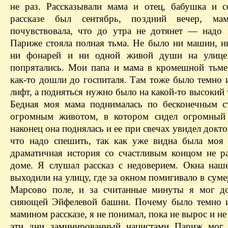
не раз. Рассказывали мама и отец, бабушка и с
рассказе был сентябрь, поздний вечер, мам
почувствовала, что до утра не дотянет — надо 
Париже стояла полная тьма. Не было ни машин, ни
ни фонарей и ни одной живой души на улице
попрятались. Мои папа и мама в кромешной тьм
как-то дошли до госпиталя. Там тоже было темно 
лифт, а подняться нужно было на какой-то высокий 
Бедная моя мама поднималась по бесконечным с
огромным животом, в котором сидел огромный 
наконец она поднялась и ее при свечах увидел доктор
что надо спешить, так как уже видна была моя 
драматичная история со счастливым концом не ра
доме. Я слушал рассказ с недоверием. Окна наш
выходили на улицу, где за окном помигивало в сум
Марсово поле, и за считанные минуты я мог д
сияющей Эйфелевой башни. Почему было темно 
мамином рассказе, я не понимал, пока не вырос и не 
эти дни заминированный нацистами Париж мог 