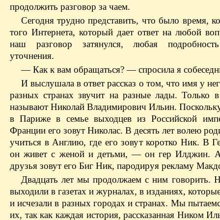
продолжить разговор за чаем.
Сегодня трудно представить, что было время, к
того Интернета, который дает ответ на любой воп
наш разговор затянулся, любая подробность
уточнения.
— Как к вам обращаться? — спросила я собеседн
И выслушала в ответ рассказ о том, что имя у нег
разных странах звучит на разные лады. Только в
называют Николай Владимирович Ильин. Поскольку
в Париже в семье выходцев из Российской имп
Франции его зовут Николас. В десять лет волею род
учиться в Англию, где его зовут коротко Ник. В Г
он живет с женой и детьми, — он гер Илджин. 
друзья зовут его Биг Ник, пародируя рекламу Макд
Двадцать лет мы продолжаем с ним говорить. 
выходили в газетах и журналах, в изданиях, которы
и исчезали в разных городах и странах. Мы пытаем
их, так как каждая история, рассказанная Ником И