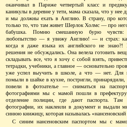
оканчивал в Париже четвертый класс и предвк
каникулы в деревне у тети, мама сказала, что у нее 
и мы должны ехать в Англию. В страну, про кот
только то, что там живет Шерлок Холмс — про нег
бабушка. Помню смешанную бурю чувств: 
любопытство — я увижу Англию! — и страх: ка
когда я даже языка их английского не знаю?!
решения не обсуждались. Она велела готовить вещ
складывать все, что я хочу с собой взять, привес
тетрадки, учебники, а главное — основательно пров
уже успел выучить в школе, а что — нет. Для 
помыли в шайке в кухне, постригли, принарядили,
повели в фотоателье — сниматься на паспор
фотографиями мы с мамой пошли в префектуру
отделение полиции, где дают паспорта. Там
фотографии, их наклеили в документ и выдали м
синюю книжицу, которая называлась «нансеновский 
С синим нансеновским паспортом мы с мам