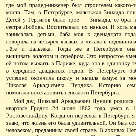
где мой прадед-инженер был строителем какого-
моста. Там, в Петербурге, маленькая Зинаида пош
Детей у Гертигов было трое — Зинаида, ее брат 
сестра Любовь. Воспитывали их няньки. И хоть ма
занималась детьми, баба моя к двенадцати год
говорила на четырех языках и читала в подлинник
Гёте и Бальзака. Тогда же в Петербурге она
вышивать золотом и серебром. Это непростое уме
ей потом выжить в Париже, куда она в одиночку э
в середине двадцатых годов. В Петербурге ба
успешно окончила школу и вышла замуж за мо
Николая Аркадьевича Пундика. Историю се
помогали восстановить генеалоги Петербурга.
Мой дед Николай Аркадьевич Пундик родился 
квартале Гродно 24 июля 1862 года, умер в 1
Ростове-на-Дону. Когда он переехал в Петербург, я
знаю, что жизнь его была удивительной. Он был с
человеком, преданным своей стране. В архивах Пе