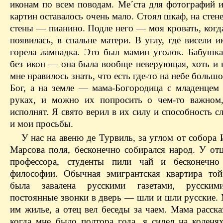
иконам по всем поводам. Ме´ста для фотографий 
картин оставалось очень мало. Стоял шкаф, на стен
стены — пианино. Подле него — моя кровать, когд
появилась, в спальне матери. В углу, где висели и
горела лампадка. Это был мамин уголок. Бабушка
без икон — она была вообще неверующая, хоть и 
мне нравилось знать, что есть где-то на небе больш
Бог, а на земле — мама-Богородица с младенцем
руках, и можно их попросить о чем-то важном
исполнят. Я свято верил в их силу и способность 
и мои просьбы.
У нас на авеню де Турвиль, за углом от собора
Марсова поля, бесконечно собирался народ. У отц
профессора, студенты пили чай и бесконечно
философии. Обычная эмигрантская квартира то
была завалена русскими газетами, русским
постоянные звонки в дверь — шли и шли русские. 
им жилье, а отец вел беседы за чаем. Мама расска
когда мне было полтора года, я сидел на коленя