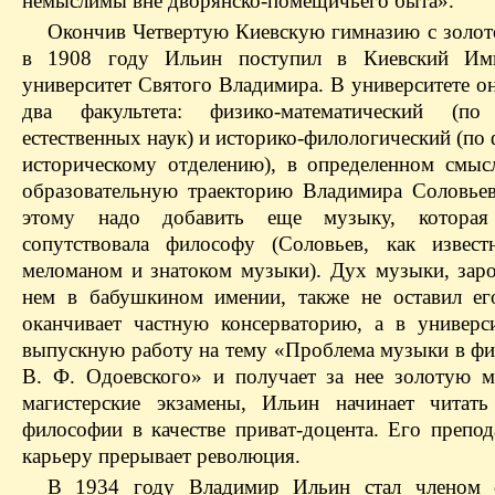
немыслимы вне дворянско-помещичьего быта».
Окончив Четвертую Киевскую гимназию с золот
в 1908 году Ильин поступил в Киевский Имп
университет Святого Владимира. В университете о
два факультета: физико-математический (по
естественных наук) и историко-филологический (по
историческому отделению), в определенном смыс
образовательную траекторию Владимира Соловьев
этому надо добавить еще музыку, которая
сопутствовала философу (Соловьев, как извес
меломаном и знатоком музыки). Дух музыки, зар
нем в бабушкином имении, также не оставил е
оканчивает частную консерваторию, а в универс
выпускную работу на тему «Проблема музыки в фи
В. Ф. Одоевского» и получает за нее золотую м
магистерские экзамены, Ильин начинает читат
философии в качестве приват-доцента. Его препод
карьеру прерывает революция.
В 1934 году Владимир Ильин стал членом 