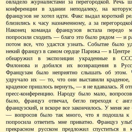
овладело журналистами за перегородкой. Речь ш
конференции в здании неподалеку, на котору
французов не хотел идти. Факс выдал короткий ре
близились к часу назначенному, а за перегородко
Наконец команда французов встала передо 
попросили сходить — благо это было рядом — и ра
потом все, что удастся узнать. Событие было уд
некий француз в самом сердце Парижа — в Центр
обнаружил в экспозиции украденные в СС
Филонова и добился их возвращения в Русс
Французам было неприятно слышать об этом. 
удручало их — то, что они выставили краденое, 
краденое пришлось вернуть, — я не вдавалась. Я от
пресс-конференцию. Народу было мало, вопросо
было, француз отвечал, бегло переходя с анг
французский, и вскоре все закончилось. У меня ж
— вопросов было так много, что я подошла к 
попросила ответить мне приватно. Француз улы
прекрасном русском предложил спуститься в 