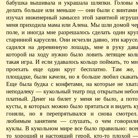
бабушка вышивала и украшала шляпки. Головы 
делать больше или меньше — они были с винтами 
изучал инженерный замысел этой занятной игрушк
меня приходила мама или Алена. Мы шли домой че
поле, и иногда мне разрешалось сделать один кру
старинной карусели. Они исчезли давно, эти карусел
садился на деревянную лошадь, мне в руку дава
которой на ходу нужно было ловить летящее ко
такая игра. И если удавалось кольцо поймать, то м
проехать еще один круг бесплатно. Там же, 
площадке, были качели, но я больше любил скакат
Еще была будка с конфетами, на которые не хвата
неподалеку — кукольный театр под открытым небом
платный. Денег на билет у меня не было, а пот
кусты, в которых можно было прятаться и видеть к
гоняли, но я перепрятывался и снова смотрел
любимым занятием — слушать, о чем говорили
куклы. В кукольном мире все было правильно: все
то хороший и настоящий герой, кто-то плохой 