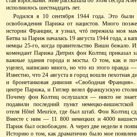
став взрослыми. Мне рассказала об этом сестра Ален
исполнилось шестнадцать лет.
Родился я 10 сентября 1944 года. Это были
освобождения Парижа от нацистов. Много позже
истории Франции, я узнал, чтó пережила моя мам
Битва за Париж началась 19 августа 1944 года, а ка
немцы 25-го, когда правительство Виши бежало. И
комендант Парижа Дитрих фон Колтиц приказал з
важные здания города и мосты. О том, как и п
уцелел, написано много, но что из этого правда —
Известно, что 24 августа в город вошли пехотная
и бронетанковая дивизия «Свободная Франция»
центре Парижа, и Гитлер велел французскую столи
Почему фон Колтиц ослушался — никто не знает.
подавили последний пункт немецко-вишистской
отеля Hôtel Meurice, где был штаб. Фон Колтиц сд
Вместе с ним — 11 800 немецких и 4000 вишистс
Париж был освобожден. А через две недели я появи
Историю о том, как драматично было мое появлени