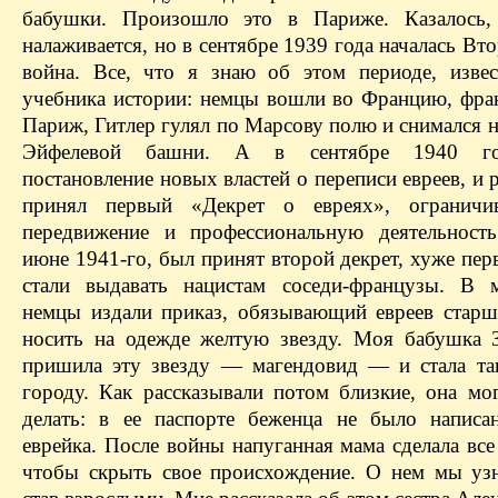
бабушки. Произошло это в Париже. Казалось,
налаживается, но в сентябре 1939 года началась Вт
война. Все, что я знаю об этом периоде, изве
учебника истории: немцы вошли во Францию, фра
Париж, Гитлер гулял по Марсову полю и снимался 
Эйфелевой башни. А в сентябре 1940 г
постановление новых властей о переписи евреев, 
принял первый «Декрет о евреях», огранич
передвижение и профессиональную деятельност
июне 1941-го, был принят второй декрет, хуже пер
стали выдавать нацистам соседи-французы. В 
немцы издали приказ, обязывающий евреев старш
носить на одежде желтую звезду. Моя бабушка 
пришила эту звезду — магендовид — и стала та
городу. Как рассказывали потом близкие, она мог
делать: в ее паспорте беженца не было написа
еврейка. После войны напуганная мама сделала вс
чтобы скрыть свое происхождение. О нем мы узн