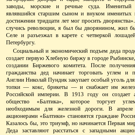
заводы, морские и речные суда. Именитый 
являвшийся старшим сыном и внуком именитых 
достижении тридцати лет мог просить дворянства».
случись революции, я был бы дворянином, жил б
Селе и разъезжал в карете с четверкой лошаде
Петербургу.
Социальный и экономический подъем деда прод
создает первую Хлебную биржу в городе Рыбинске,
создании Биржевого комитета. После получени
гражданства дед начинает торговать углем и 
Англии Николай Пундик закупает особый уголь для
топки — кокс, брикеты — и снабжает им желез
Российской империи. В 1913 году он создает 
общество «Балтика», которое торгует уг
необходимым для железной дороги. В апреле
акционерами «Балтики» становятся граждане Росси
Казалось бы, это триумф, но начинается Первая ми
Деда заставляют расстаться с западными акци