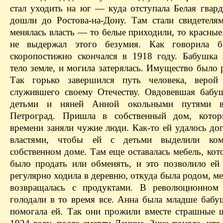
стал уходить на юг — куда отступала Белая гвард
дошли до Ростова-на-Дону. Там стали свидетелям
менялась власть — то белые приходили, то красны
не выдержал этого безумия. Как говорила б
скоропостижно скончался в 1918 году. Бабушка 
тело земле, и могила затерялась. Имущество было 
Так горько завершился путь человека, верой
служившего своему Отечеству. Овдовевшая бабу
детьми и няней Анной окольными путями в
Петроград. Пришла в собственный дом, кото
времени заняли чужие люди. Как-то ей удалось до
властями, чтобы ей с детьми выделили ко
собственном доме. Там еще оставалась мебель, ко
было продать или обменять, и это позволило ей
регулярно ходила в деревню, откуда была родом, м
возвращалась с продуктами. В революционном 
голодали в то время все. Анна была младше бабу
помогала ей. Так они прожили вместе страшные ш