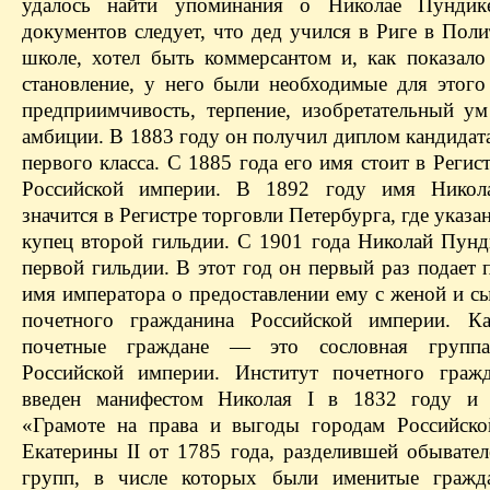
удалось найти упоминания о Николае Пундик
документов следует, что дед учился в Риге в Пол
школе, хотел быть коммерсантом и, как показало
становление, у него были необходимые для этого
предприимчивость, терпение, изобретательный у
амбиции. В 1883 году он получил диплом кандидат
первого класса. C 1885 года его имя стоит в Регис
Российской империи. В 1892 году имя Никол
значится в Регистре торговли Петербурга, где указа
купец второй гильдии. С 1901 года Николай Пун
первой гильдии. В этот год он первый раз подает
имя императора о предоставлении ему с женой и с
почетного гражданина Российской империи. Ка
почетные граждане — это сословная группа
Российской империи. Институт почетного граж
введен манифестом Николая I в 1832 году и 
«Грамоте на права и выгоды городам Российск
Екатерины II от 1785 года, разделившей обывател
групп, в числе которых были именитые гражд