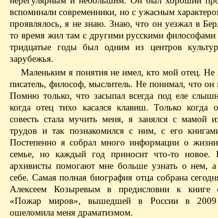
нерегулярным и небольшим. Он был хороший про
вспоминали современники, но с ужасным характеро
проявлялось, я не знаю. Знаю, что он уезжал в Бер
то время жил там с другими русскими философами
тридцатые годы был одним из центров культур
зарубежья.
Маленьким я понятия не имел, кто мой отец. Не 
писатель, философ, мыслитель. Не понимал, что он
Помню только, что засыпал всегда под еле слыш
когда отец тихо касался клавиш. Только когда 
совесть стала мучить меня, я занялся с мамой и
трудов и так познакомился с ним, с его книгам
Постепенно я собрал много информации о жизни
семье, но каждый год приносит что-то новое. 
архивисты помогают мне больше узнать о нем, а 
себе. Самая полная биография отца собрана сегод
Алексеем Козыревым в предисловии к книге с
«Пожар миров», вышедшей в России в 2009
ошеломила меня драматизмом.