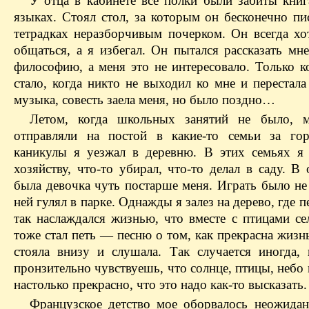
У отца в кабинете все полки были забиты книг
языках. Стоял стол, за которым он бесконечно пи
тетрадках неразборчивым почерком. Он всегда хо
общаться, а я избегал. Он пытался рассказать мн
философию, а меня это не интересовало. Только к
стало, когда никто не выходил ко мне и перестала
музыка, совесть заела меня, но было поздно…
Летом, когда школьных занятий не было, м
отправляли на постой в какие-то семьи за го
каникулы я уезжал в деревню. В этих семьях я
хозяйству, что-то убирал, что-то делал в саду. В
была девочка чуть постарше меня. Играть было не 
ней гулял в парке. Однажды я залез на дерево, где п
так наслаждался жизнью, что вместе с птицами се
тоже стал петь — песню о том, как прекрасна жизн
стояла внизу и слушала. Так случается иногда, 
пронзительно чувствуешь, что солнце, птицы, небо 
настолько прекрасно, что это надо как-то высказать.
Французское детство мое оборвалось неожидан