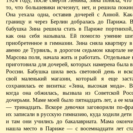
1924 году, после смерти Ленина, Зина поняла, чт
то, что большевики исчезнут, нет, и решила поки
Она уехала одна, оставив дочерей с Анной. Как
границу и через Берлин добралась до Парижа. 
бабушка Зина решила стать в Париже портнихой,
как она себя называла. Ей помогло умение ши
приобретенное в гимназии. Зина сняла квартиру в
авеню де Турвиль, в дорогом седьмом квартале не
Марсова поля, начала жить и работать. Отдельные
приготовила для дочерей, которых намерена была 
России. Бабушка шила весь световой день и вск
свой маленький магазин, который я еще заст
сохранилась ее визитка: «Зина, высокая мода». В
когда она обжилась, вызвала из Советской Ро
дочерьми. Маме моей было пятнадцать лет, а ее мл
— тринадцать. Вскоре девочки заговорили по-фра
их записали в русскую гимназию, куда ходили дети
и там они учились до бакалавриата. Мама оконч
нашла место в Париже — с восемнадцати лет ста