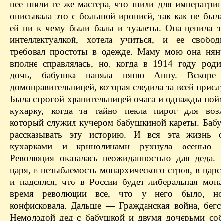
нее шили те же мастера, что шили для императри
описывала это с большой иронией, так как не был
ей ни к чему были балы и туалеты. Она ценила з
интеллектуалкой, хотела учиться, и ее свобо
требовал простоты в одежде. Маму мою она нян
вполне справлялась, но, когда в 1914 году роди
дочь, бабушка наняла няню Анну. Вскоре
домоправительницей, которая следила за всей присл
Была строгой хранительницей очага и однажды пой
кухарку, когда та тайно пекла пирог для воз
который служил кучером бабушкиной кареты. Баб
рассказывать эту историю. И вся эта жизнь с
кухарками и кринолинами рухнула осенью 
Революция оказалась неожиданностью для деда.
царя, в незыблемость монархического строя, в ца
и надеялся, что в России будет либеральная мон
время революции все, что у него было, но
конфисковала. Дальше — Гражданская война, бегс
Немолодой дед с бабушкой и двумя дочерьми со