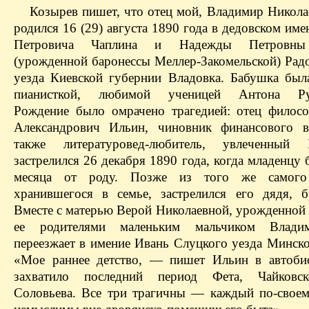
Козырев пишет, что отец мой, Владимир Никола
родился 16 (29) августа 1890 года в дедовском им
Петровича Чаплина и Надежды Петровны
(урожденной баронессы Меллер-Закомельской) Рад
уезда Киевской губернии Владовка. Бабушка был
пианисткой, любимой ученицей Антона Ру
Рождение было омрачено трагедией: отец филос
Александрович Ильин, чиновник финансового в
также литературовед-любитель, увлеченный 
застрелился 26 декабря 1890 года, когда младенцу
месяца от роду. Позже из того же самого 
хранившегося в семье, застрелился его дядя, б
Вместе с матерью Верой Николаевной, урожденной 
ее родителями маленьким мальчиком Влад
переезжает в имение Ивань Слуцкого уезда Минско
«Мое раннее детство, — пишет Ильин в автоби
захватило последний период Фета, Чайковск
Соловьева. Все три трагичны — каждый по-своем