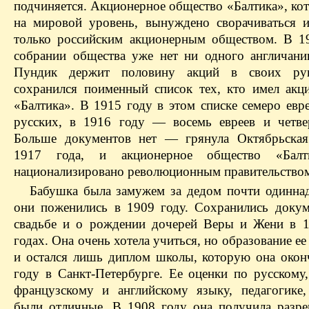
подчиняется. Акционерное общество «Балтика», ко
на мировой уровень, вынуждено сворачиваться и
только российским акционерным обществом. В 1
собрании общества уже нет ни одного англичани
Пундик держит половину акций в своих ру
сохранился поименный список тех, кто имел акц
«Балтика». В 1915 году в этом списке семеро евр
русских, в 1916 году — восемь евреев и четве
Больше документов нет — грянула Октябрьская
1917 года, и акционерное общество «Бал
национализировано революционным правительством
Бабушка была замужем за дедом почти одинна
они поженились в 1909 году. Сохранились доку
свадьбе и о рождении дочерей Веры и Жени в 
годах. Она очень хотела учиться, но образование ее
и остался лишь диплом школы, которую она окон
году в Санкт-Петербурге. Ее оценки по русскому,
французскому и английскому языку, педагогике,
были отличные. В 1908 году она получила разре