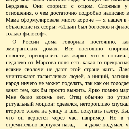
Бердяева. Они спорили с отцом. Сложные 
отношения, о чем достаточно подробно написано в
Мама сформулировала много короче — я нашел в 
объяснение их ссоры: «Ильин был богослов и фило
только философ».
О России дома говорили постоянно, ка
эмигрантских домах. Все постоянно спорили
новости, препирались так жарко, что я понимал,
недалеко от Марсова поля есть какая-то прекрасна
всякие сволочи не дают этой стране жить. Давя
уничтожают талантливых людей, а нищий, загнан
народ ничего не может поделать, так как он голодает
занят тем, как бы просто выжить. Ярко помню мар
Мне было восемь лет. Отец обычно по утра
ритуальный моцион: одевался, неторопливо спуска
второго этажа на улицу и шел покупать газету. Бы
что он вернется через час, например. Но в 
стремительно вернулся назад — я даже подумал, ч