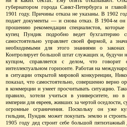
ни в каких сектах. Ему опять отказывают. Отк
губернатором города Санкт-Петербурга и главо
1901 году. Причины отказа не указаны. В 1902 го
подает документы — и снова отказ. В 1904-м он 
прошению рекомендации специалистов, которые
купец Пундик подробно ведет бухгалтерию св
самостоятельно управляет своей фирмой, а значи
необходимыми для этого знаниями о законах с
Контролирует большой штат служащих и, будучи 
купцом, справляется с делом, что говорит
интеллектуальном горизонте. Работая на междунар
в ситуации открытой мировой конкуренции, Ник
показал, что самостоятельно, совершенно верно о
в коммерции и умеет просчитывать ситуацию. Таки
правило, хотели учиться в университете, но в
империи для евреев, живших за чертой оседлости, 
огромные ограничения. Поскольку он уже ку
гильдии, Пундик может покупать землю и строить 
1905 году дед строит себе большой пятиэтажный 