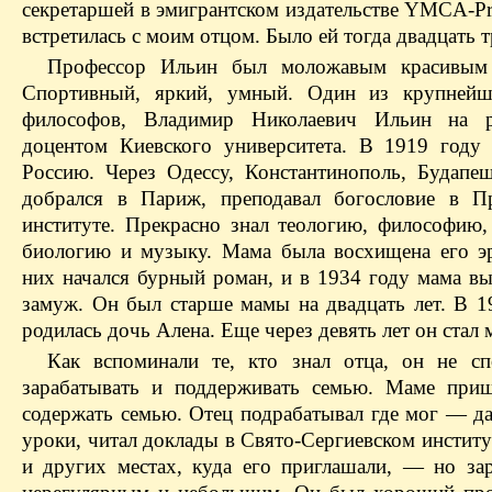
секретаршей в эмигрантском издательстве YMCA-Pr
встретилась с моим отцом. Было ей тогда двадцать т
Профессор Ильин был моложавым красивым
Спортивный, яркий, умный. Один из крупнейш
философов, Владимир Николаевич Ильин на 
доцентом Киевского университета. В 1919 году
Россию. Через Одессу, Константинополь, Будапе
добрался в Париж, преподавал богословие в П
институте. Прекрасно знал теологию, философию, 
биологию и музыку. Мама была восхищена его э
них начался бурный роман, и в 1934 году мама вы
замуж. Он был старше мамы на двадцать лет. В 1
родилась дочь Алена. Еще через девять лет он стал
Как вспоминали те, кто знал отца, он не с
зарабатывать и поддерживать семью. Маме при
содержать семью. Отец подрабатывал где мог — да
уроки, читал доклады в Свято-Сергиевском инстит
и других местах, куда его приглашали, — но за