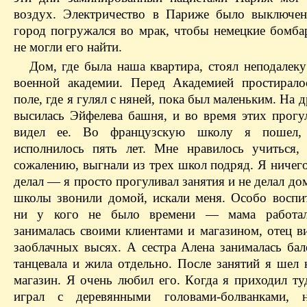
воздух. Электричество в Париже было выключе
город погружался во мрак, чтобы немецкие бомб
не могли его найти.
Дом, где была наша квартира, стоял неподалек
военной академии. Перед Академией простирал
поле, где я гулял с няней, пока был маленьким. На 
высилась Эйфелева башня, и во время этих прогул
видел ее. Во французскую школу я пошел,
исполнилось пять лет. Мне нравилось учиться,
сожалению, выгнали из трех школ подряд. Я ничег
делал — я просто прогуливал занятия и не делал до
школы звонили домой, искали меня. Особо воспи
ни у кого не было времени — мама работал
занималась своими клиентами и магазином, отец в
заоблачных высях. А сестра Алена занималась бал
танцевала и жила отдельно. После занятий я шел 
магазин. Я очень любил его. Когда я приходил ту
играл с деревянными головами-болванками, 