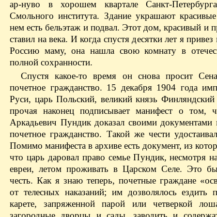
ар-нуво в хорошем квартале Санкт-Петербур
Смольного института. Здание украшают красивые
нем есть бельэтаж и подвал. Этот дом, красивый и 
ставил на века. И когда спустя десятки лет я привез
Россию маму, она нашла свою комнату в отече
полной сохранности.
Спустя какое-то время он снова просит Сен
почетное гражданство. 15 декабря 1904 года имп
Руси, царь Польский, великий князь Финляндский 
прочая наконец подписывает манифест о том, 
Аркадьевич Пундик доказал своими документами 
почетное гражданство. Такой же чести удостаивал
Помимо манифеста в архиве есть документ, из котор
что царь даровал право семье Пундик, несмотря н
евреи, летом проживать в Царском Селе. Это б
честь. Как я знаю теперь, почетные граждане «ос
от телесных наказаний; им дозволялось ездить 
карете, запряженной парой или четверкой лош
загородные дворцы и сады, заводить и содержа