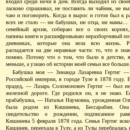
входил среди ночи в дом. Всегда выходил из свое
ласково спрашивал, не поставить ли чайник, не в
чаю и поговорить. Когда я вырос и готов был к р
всех не стало — ни бабушки, ни отца, ни мамы…
семейный архив, собираю все о своих корнях,
папины книги и расшифровываю неразборчивый по
дневниках, которые она вела всю жизнь. Р
распадается на две неравные части: то, что я зна
помню. Потому что о том, что было в детстве, 
меньше, а узнаю об истории моей семьи все больше
Бабушка моя — Зинаида Лазаревна Гертиг —
Российской империи, в городе Туле в 1878 году. 
прадед, — Лазарь Соломонович Гертиг — был и
железной дороге. Где родился он, я не знаю. Е
прабабушка, — Наталья Наумовна, урожденная Ол
была родом из Кишинева, Бессарабии. Она
свидетельство о рождении, подписанное рав
Кишинева 5 февраля 1878 года. Семья Гертиг вско
Кишинев, переехала в Тулу, а из Тулы перебралась 