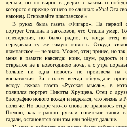
деньги, но он вырос в дверях с каким-то побед
которого я прежде от него не слышал: «Ура! Эта св
наконец. Открывайте шампанское!»
В руках была газета «Фигаро». На первой 
портрет Сталина и заголовок, что Сталин умер. Т
телевидения, но было радио, и, когда отец в
передавали ту же самую новость. Откуда взяло
шампанское — не знаю. Может, отец принес, но так 
меня в памяти навсегда: крик, шум, радость и 
открытое не в новогоднюю ночь, а с утра порань
больше ни одна новость не произвела на о
впечатления. За столом всегда обсуждали прои
всюду лежала газета «Русская мысль», в кото
появился портрет Никиты Хрущева. Отец с друз
биографию нового вождя и надеялся, что жизнь в Р
полегче. Но вскоре что-то снова не нравилось отцу
Помню, как страшно ругали советские танки в
гадали, остановятся они там или пойдут дальше.