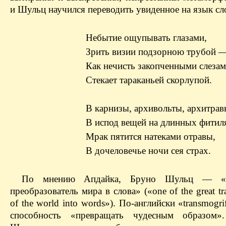
и Шульц научился переводить увиденное на язык сл
Небытие ощупывать глазами,
Зрить визии подзорною трубой 
Как нечисть закопченными слеза
Стекает тараканьей скорлупой.
В карнизы, архивольты, архитрав
В испод вещей на длинных фити
Мрак пятится натеками отравы,
В дочеловечье ночи сея страх.
По мнению Апдайка, Бруно Шульц — «в
преобразователь мира в слова» («one of the great tr
of the world into words»). По-английски «transmogri
способность «превращать чудесным образом