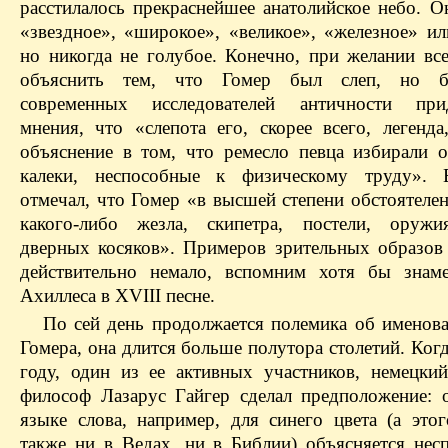
расстилалось прекраснейшее анатолийское небо. О
«звездное», «широкое», «великое», «железное» ил
но никогда не голубое. Конечно, при желании вс
объяснить тем, что Гомер был слеп, но б
современных исследователей античности прид
мнения, что «слепота его, скорее всего, легенда
объяснение в том, что ремесло певца избирали 
калеки, неспособные к физическому труду». 
отмечал, что Гомер «в высшей степени обстоятеле
какого-либо жезла, скипетра, постели, оружи
дверных косяков». Примеров зрительных образов
действительно немало, вспомним хотя бы знам
Ахиллеса в XVIII песне.
По сей день продолжается полемика об именова
Гомера, она длится больше полутора столетий. Когд
году, один из ее активных участников, немецки
философ Лазарус Гайгер сделал предположение: о
языке слова, например, для синего цвета (а этог
также ни в Ведах, ни в Библии) объясняется нес