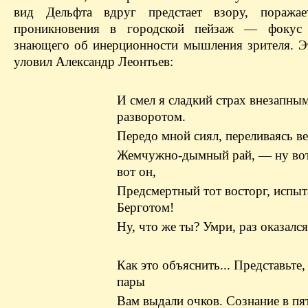
вид Дельфта вдруг предстает взору, поражает
проникновения в городской пейзаж — фокус 
знающего об инерционности мышления зрителя. Э
уловил Александр Леонтьев:
И смел я сладкий страх внезапны
разворотом.
Передо мной сиял, переливаясь ве
Жемчужно-дымный рай, — ну вот 
вот он,
Предсмертный тот восторг, испы
Берготом!
Ну, что же ты? Умри, раз оказался
Как это объяснить... Представьте,
пары
Вам выдали очков. Сознание в пя