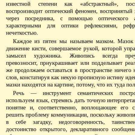
известной степени как «абстрактный», по
воспроизводит оптический феномен, воспринятый
через посредника, с помощью оптического а
характерными для оптики рефлексиями, реф
нечеткостью.
Каждое из пятен мы называем мазком. Мазок 
движение кисти, совершаемое рукой, которой упра
замысел художника. Живопись всегда преув
превозносит, приукрашивает или подделывает реа
же продолжаем оставаться в пространстве ничего 
слов, констатируя как некую прописную истину иде
мазки находятся на картине, потому, что их туда по
Речь — инструмент семантических пост
используем язык, стремясь дать точную интерпрет
понятие и, соответственно, воплощающее его 
решить проблему коммуникации, поскольку живопи
в себе загадку, недоговоренность, таинстве
достоинство открытого, декларативного сообщен