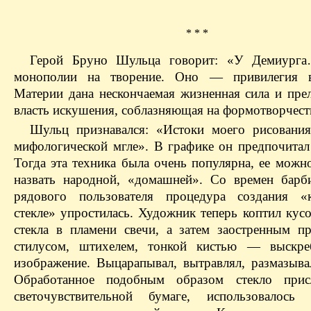
* * *
Герой Бруно Шульца говорит: «У Демиург
монополии на творение. Оно — привилегия в
Материи дана нескончаемая жизненная сила и прел
власть искушения, соблазняющая на формотворчест
Шульц признавался: «Истоки моего рисовани
мифологической мгле». В графике он предпочитал c
Тогда эта техника была очень популярна, ее можн
назвать народной, «домашней». Со времен барб
рядового пользователя процедура создания «
стекле» упростилась. Художник теперь коптил кус
стекла в пламени свечи, а затем заостренным 
стилусом, штихелем, тонкой кистью — выскре
изображение. Выцарапывал, вытравлял, размазыва
Обработанное подобным образом стекло прис
светочувствительной бумаге, использовалось 