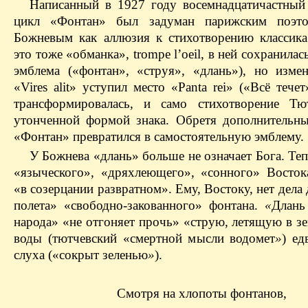
Написанный в 1927 году восемнадцатичастный
цикл «Фонтан» был задуман парижским поэт
Божневым как аллюзия к стихотворению классик
это тоже «обманка», trompe l’oeil, в ней сохранилас
эмблема («фонтан», «струя», «длань»), но измен
«Vires alit» уступил место «Panta rei» («Всё тече
трансформировалась, и само стихотворение Тю
утонченной формой знака. Обретя дополнительны
«Фонтан» превратился в самостоятельную эмблему.
У Божнева «длань» больше не означает Бога. Теп
«языческого», «дряхлеющего», «сонного» Восток
«в созерцании развратном». Ему, Востоку, нет дела
полета» «свободно-закованного» фонтана.
«
Длань
народа» «не отгоняет прочь» «струю, летящую в з
воды (тютчевский «смертной мысли водомет
»
) ед
слуха («сокрыт зеленью
»
).
Смотря на хлопоты фонтанов,