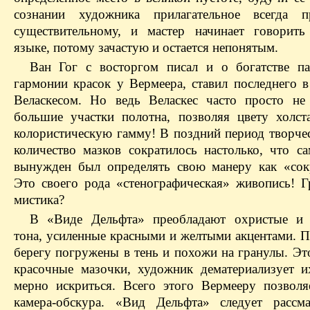
сознании художника прилагательное всегда пр
существительному, и мастер начинает говорит
языке, потому зачастую и остается непонятым.
Ван Гог с восторгом писал и о богатстве п
гармонии красок у Вермеера, ставил последнего в
Веласкесом. Но ведь Веласкес часто просто не
большие участки полотна, позволяя цвету холст
колористическую гамму! В поздний период творчес
количество мазков сократилось настолько, что с
вынужден был определять свою манеру как «со
Это своего рода «стенографическая» живопись! Гр
мистика?
В «Виде Дельфта» преобладают охристые и 
тона, усиленные красными и желтыми акцентами. П
берегу погружены в тень и похожи на гранулы. Эт
красочные мазочки, художник дематериализует их
мерно искриться. Всего этого Вермееру позволя
камера-обскура. «Вид Дельфта» следует рассм