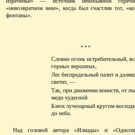
изреченье» — источник неизбывной гореч
«невозвратном веке», когда был счастлив тот, «к
фонтаны».
* * *
Словно огонь истребительный, в
горных вершинах,
Лес беспредельный палит и далек
светит, —
Так, при движении воинств, от п
меди чудесной
Блеск лучезарный кругом восход
до неба.
Над головой автора «Илиады» и «Одиссеи