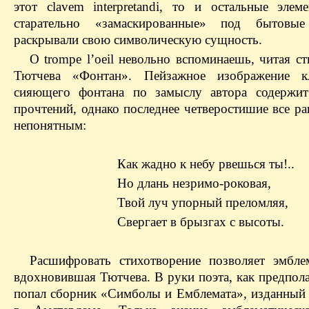
этот clavem interpretandi, то и остальные элем
старательно «замаскированные» под бытовые
раскрывали свою символическую сущность.
О trompe l’oeil невольно вспоминаешь, читая с
Тютчева «Фонтан». Пейзажное изображение кл
сияющего фонтана по замыслу автора содержит
прочтений, однако последнее четверостишие все ра
непонятным:
Как жадно к небу рвешься ты!..
Но длань незримо-роковая,
Твой луч упорный преломляя,
Свергает в брызгах с высоты.
Расшифровать стихотворение позволяет эмблем
вдохновившая Тютчева. В руки поэта, как предпол
попал сборник «Симболы и Емблемата», изданный 