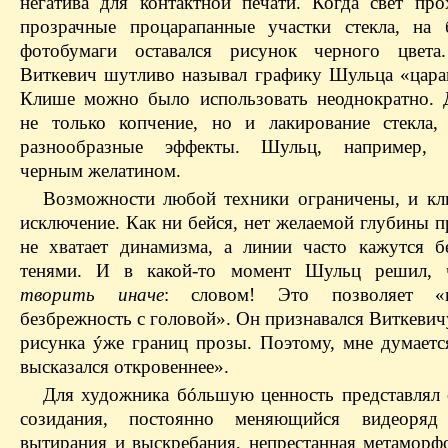
негатива для контактной печати. Когда свет про
прозрачные процарапанные участки стекла, на
фотобумаги оставался рисунок черного цвета.
Виткевич шутливо называл графику Шульца «цара
Клише можно было использовать неоднократно. 
не только копчение, но и лакирование стекла,
разнообразные эффекты. Шульц, например, п
черным желатином.
Возможности любой техники ограничены, и кл
исключение. Как ни бейся, нет желаемой глубины п
не хватает динамизма, а линии часто кажутся б
тенями. И в какой-то момент Шульц решил,
творить иначе
: словом! Это позволяет «
безбрежность с головой». Он признавался Виткеви
рисунка ýже границ прозы. Поэтому, мне думается
высказался откровеннее».
Для художника бóльшую ценность представлял 
созидания, постоянно меняющийся видеоря
вытирания и выскребания, непрестанная метаморфо