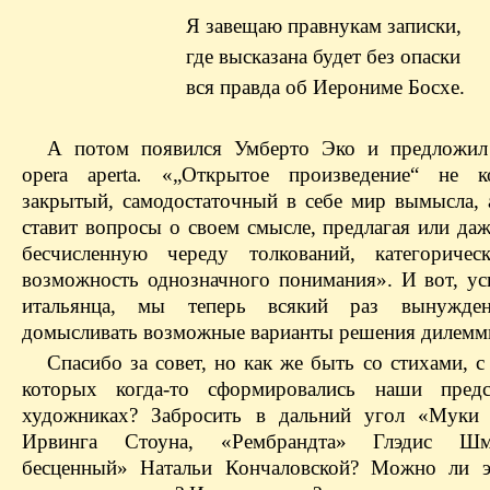
Я завещаю правнукам записки,
где высказана будет без опаски
вся правда об Иерониме Босхе.
А потом появился Умберто Эко и предложил
opera aperta
.
«„Открытое произведение“ не ко
закрытый, самодостаточный в себе мир вымысла, а
ставит вопросы о своем смысле, предлагая или да
бесчисленную череду толкований, категоричес
возможность однозначного понимания». И вот, ус
итальянца, мы теперь всякий раз вынужде
домысливать возможные варианты решения дилемм
Спасибо за совет, но как же быть со стихами, с
которых когда-то сформировались наши предс
художниках? Забросить в дальний угол «Муки 
Ирвинга Стоуна, «Рембрандта» Глэдис Шм
бесценный» Натальи Кончаловской? Можно ли э