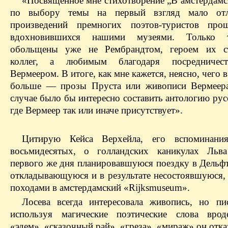
«Посвященное мне стихотворение „В амстердамск
по выбору темы на первый взгляд мало отл
произведений премногих поэтов-туристов прош
вдохновившихся нашими музеями. Только 
обольщены уже не Рембрандтом, героем их с
коллег, а любимым благодаря посредничес
Вермеером. В итоге, как мне кажется, неясно, чего в
больше — прозы Пруста или живописи Вермеер
случае было бы интересно составить антологию рус
где Вермеер так или иначе присутствует».
Цитирую Кейса Верхейла, его вспоминани
восьмидесятых, о голландских каникулах Льва
первого же дня планировавшуюся поездку в Дельфт
откладывающуюся и в результате несостоявшуюся,
походами в амстердамский «Rijksmuseum».
Лосева всегда интересовала живопись, но пи
используя магические поэтические слова врод
«эдем», «сказочный рай», «греза», «мираж» он отка