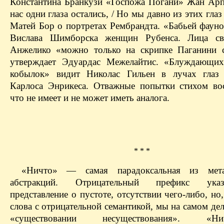
Константина Бранкузи «Госпожа Погани» Жан Арп
нас одни глаза остались, / Но мы давно из этих г
Матей Бор о портретах Рембрандта. «Бабьей фауно
Вислава Шимборска женщин Рубенса. Лица св
Анжелико «можно только на скрипке
Паганини 
утверждает Эдуардас Межелайтис. «Блуждающих
кобылок» видит Николас Гильен в лучах глаз 
Карлоса Энрикеса. Отважные попытки стихом вос
что не имеет и не может иметь аналога.
* * *
«Ничто» — самая парадоксальная из мета
абстракций. Отрицательный префикс ука
представление о пустоте, отсутствии чего-либо, но
слова с отрицательной семантикой, мы на самом де
«существовании несуществования». «