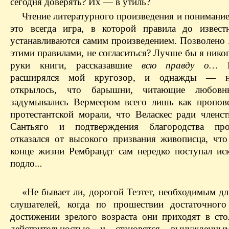
сегодня доверять? Их — в утиль?
Чтение литературного произведения и понимани
это все­гда игра, в которой правила до извест
устанавливаются самим произведением. Позволено 
этими правилами, не согласиться? Лучше бы я никог
руки книги, рассказавшие
всю правду о…
расширялся мой кругозор, и однажды — н
открылось, что барышни, читающие любовн
задумывались Вермеером всего лишь как пропов
протестантской морали, что Веласкес ради членст
Сантьяго и подтверждения благородства про
отказался от высокого призвания живописца, чт
конце жизни Рембрандт сам нередко поступал ис
подло.
..
«Не бывает ли, дорогой Теэтет, необходимым дл
слушателей, когда по прошествии достаточног
достижении зрелого возраста они приходят в сто
действительностью и становятся вынужденн