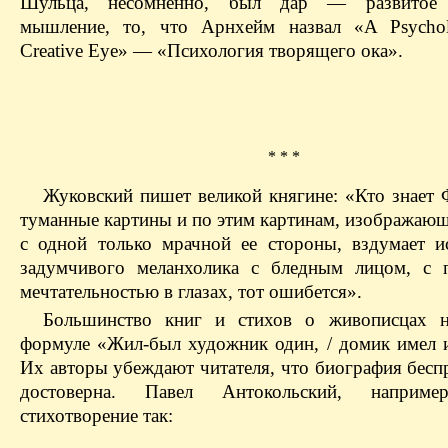
Шульца, несомненно, был дар — развитое 
мышление, то, что Арнхейм назвал «A Psychol
Creative Eye» — «Психология творящего ока».
* * *
Жуковский пишет великой княгине: «Кто знает
туманные картины и по этим картинам, изображаю
с одной только мрачной ее стороны, вздумает и
задумчивого меланхолика с бледным лицом, с 
мечтательностью в глазах, тот ошибется».
Большинство книг и стихов о живописцах н
формуле «Жил-был художник один, / домик имел и 
Их авторы убеждают читателя, что биография бесп
достоверна. Павел Антокольский, наприме
стихотворение так: