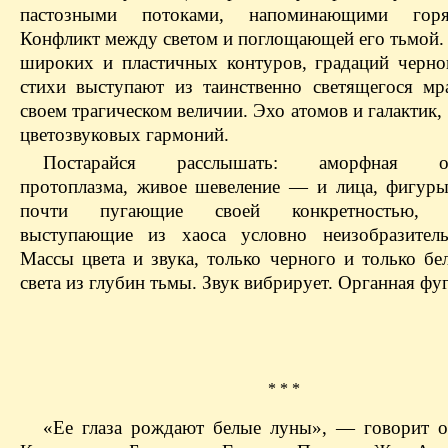
пастозными потоками, напоминающими гор
Конфликт между светом и поглощающей его тьмой
широких и пластичных контуров, градаций черно
стихи выступают из таинственно светящегося мр
своем трагическом величии. Эхо атомов и галактик
цветозвуковых гармоний.
Постарайся расслышать: аморфная орг
протоплазма, живое шевеление — и лица, фигуры
почти пугающие своей конкретностью, в
выступающие из хаоса условно неизобразитель
Массы цвета и звука, только черного и только бе
света из глубин тьмы. Звук вибрирует. Органная фуг
* * *
«Ее глаза рождают белые луны», — говорит о