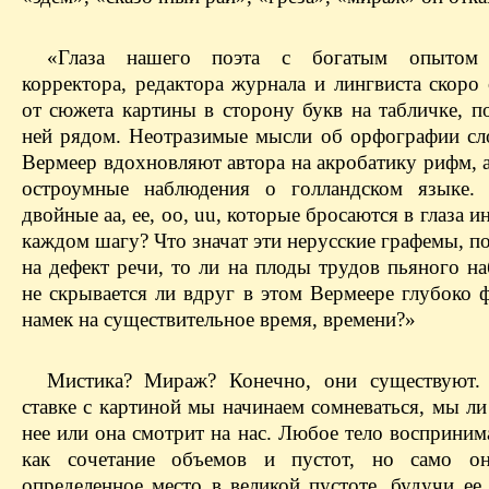
«Глаза нашего поэта с богатым опытом 
корректора, редактора журнала и лингвиста скоро
от сюжета картины в сторону букв на табличке, п
ней рядом. Неотразимые мысли об орфографии сло
Вермеер вдохновляют автора на акробатику рифм, 
остроумные наблюдения о голландском языке. 
двойные аа, ее, оо, uu, которые бросаются в глаза и
каждом шагу? Что значат эти нерусские графемы, п
на дефект речи, то ли на плоды трудов пьяного н
не скрывается ли вдруг в этом Вермеере глубоко 
намек на существительное время, времени?»
Мистика? Мираж? Конечно, они существуют.
ставке с картиной мы начинаем сомневаться, мы л
нее или она смотрит на нас. Любое тело восприним
как сочетание объемов и пустот, но само он
определенное место в великой пустоте, будучи ее