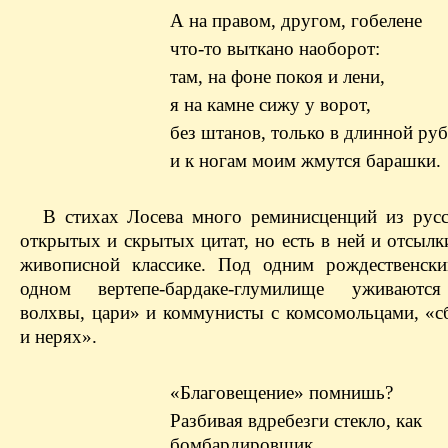
А на правом, другом, гобелене
что-то выткано наоборот:
там, на фоне покоя и лени,
я на камне сижу у ворот,
без штанов, только в длинной ру
и к ногам моим жмутся барашки.
В стихах Лосева много реминисценций из русс
открытых и скрытых цитат, но есть в ней и отсыл
живописной классике. Под одним рождественск
одном вертепе-бардаке-глумилище уживаются
волхвы, цари» и коммунисты с комсомольцами, «с
и нерях».
«Благовещение» помнишь?
Разбивая вдребезги стекло, как
бомбардировщик,