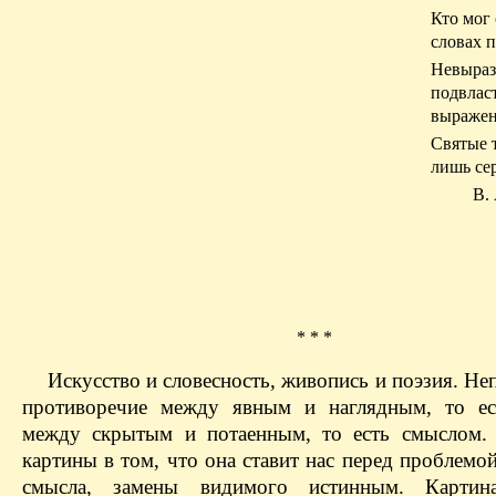
Кто мог 
словах п
Невыра
подвлас
выражен
Святые 
лишь сер
В.
* * *
Искусство и словесность, живопись и поэзия. Н
противоречие между явным и наглядным, то ес
между скрытым и потаенным, то есть смыслом.
картины в том, что она ставит нас перед проблемо
смысла, замены видимого истинным. Карт