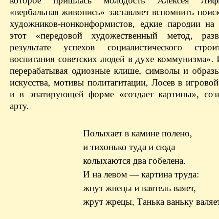
которое пришлась молодость Алексея Лиф
«вербальная живопись» заставляет вспомнить поис
художников-нонконформистов, едкие пародии на 
этот «передовой художественный метод, раз
результате успехов социалистического строи
воспитания советских людей в духе коммунизма». 
перерабатывая одиозные клише, символы и образы
искусства, мотивы политагитации, Лосев в игровой
и в эпатирующей форме «создает картины», соз
арту.
Полыхает в камине полено,
и тихонько туда и сюда
колыхаются два гобелена.
И на левом — картина труда:
жнут жнецы и ваятель ваяет,
жрут жрецы, Танька ваньку валяет