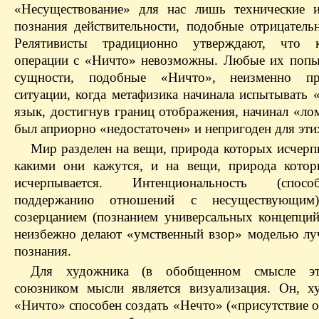
«Несуществование» для нас лишь технические 
познания действительности, подобные отрицатель
Релятивисты традиционно утверждают, что к
операции с «Ничто» невозможны. Любые их попы
сущности, подобные «Ничто», неизменно п
ситуации, когда метафизика начинала испытывать 
язык, достигнув границ отображения, начинал «ло
был априорно «недостаточен» и непригоден для эти
Мир разделен на вещи, природа которых исчерпы
какими они кажутся, и на вещи, природа кото
исчерпывается. Интенциональность (спос
поддержанию отношений с несуществующим
созерцанием (познанием универсальных кон­цепций
неизбежно делают «умственный взор» моделью лу
познания.
Для художника (в обобщенном смысле эт
союзником мысли является визуализация. Он, х
«Ничто» способен создать «Нечто» («присутствие о