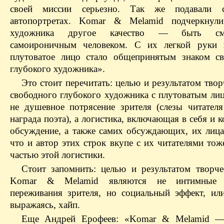
своей миссии серьезно. Так же подавали
автопортретах. Komar & Melamid подчеркнул
художника другое качество — быть с
самоироничным человеком. С их легкой руки п
плутоватое лицо стало общепринятым знаком с
глубокого художника».
Это стоит перечитать: целью и результатом твор
свободного глубокого художника с плутоватым лиц
не душевное потрясение зрителя (слезы читате
награда поэта), а логистика, включающая в себя и 
обсуждение, а также самих обсуждающих, их лица 
что и автор этих строк вкупе с их читателями тож
частью этой логистики.
Стоит запомнить: целью и результатом творч
Komar & Melamid являются не интимные в
переживания зрителя, но социальный эффект, или
выражаясь, хайп.
Еще Андрей Ерофеев: «Komar & Melamid —