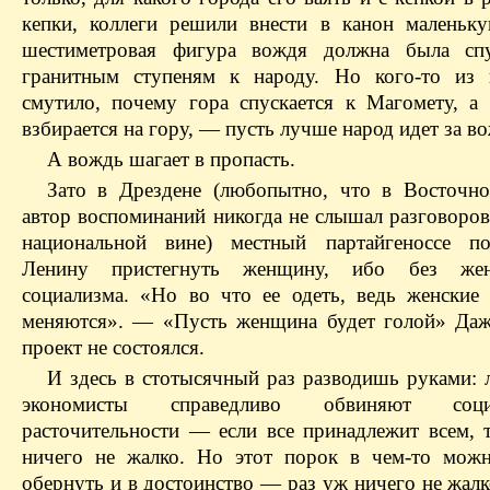
кепки, коллеги решили внести в канон маленьк
шестиметровая фигура вождя должна была спу
гранитным ступеням к народу. Но кого-то из 
смутило, почему гора спускается к Магомету, а
взбирается на гору, — пусть лучше народ идет за в
А вождь шагает в пропасть.
Зато в Дрездене (любопытно, что в Восточн
автор воспоминаний никогда не слышал разговоров
национальной вине) местный партайгеноссе по
Ленину пристегнуть женщину, ибо без же
социализма. «Но во что ее одеть, ведь женские
меняются». — «Пусть женщина будет голой» Даж
проект не состоялся.
И здесь в стотысячный раз разводишь руками: 
экономисты справедливо обвиняют со
расточительности — если все принадлежит всем, 
ничего не жалко. Но этот порок в чем-то мож
обернуть и в достоинство — раз уж ничего не жал