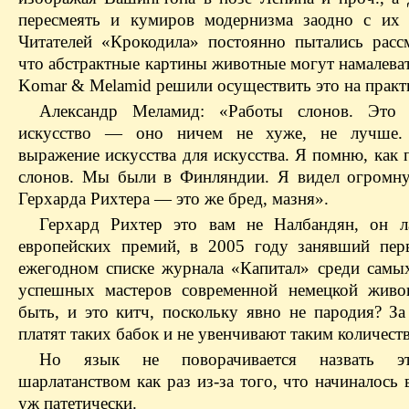
пересмеять и кумиров модернизма заодно с их 
Читателей «Крокодила» постоянно пытались расс
что абстрактные картины животные могут намалеват
Komar & Melamid решили осуществить это на практ
Александр Меламид: «Работы слонов. Это а
искусство — оно ничем не хуже, не лучше.
выражение искусства для искусства. Я помню, как
слонов. Мы были в Финляндии. Я видел огромн
Герхарда Рихтера — это же бред, мазня».
Герхард Рихтер это вам не Налбандян, он л
европейских премий, в 2005 году занявший пер
ежегодном списке журнала «Капитал» среди самы
успешных мастеров современной немецкой живо
быть, и это китч, поскольку явно не пародия? За
платят таких бабок и не увенчивают таким количест
Но язык не поворачивается назвать э
шарлатанством как раз из-за того, что начиналось
уж патетически.