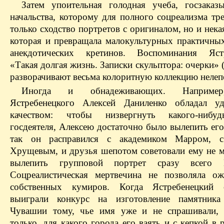
Затем упоительная голодная учеба, госзаказ
начальства, которому для полного соцреализма тр
только сходство портретов с оригиналом, но и нека
которая и превращала малокультурных практичных
анекдотических кретинов. Воспоминания Ястр
«Такая долгая жизнь. Записки скульптора: очерки» 
разворачивают весьма колоритную коллекцию нелеп
Иногда и обнадеживающих. Например
Ястребенецкого Алексей Даниленко обладал уд
качеством: чтобы низвергнуть какого-нибу
госдеятеля, Алексею достаточно было вылепить ег
так он расправился с академиком Марром, 
Хрущевым, и друзья шепотом советовали ему не м
вылепить групповой портрет сразу всего 
Соцреалистическая мертвечина не позволяла о
собственных кумиров. Когда Ястребенецкий 
выиграли конкурс на изготовление памятника
Чувашии тому, чье имя уже и не спрашивали, 
только, для какого города его ваять и с кепкой в 