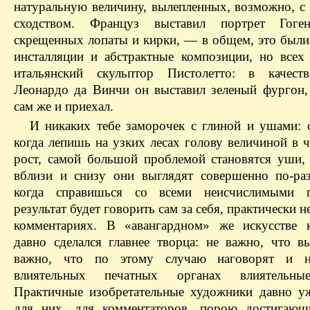
натуральную величину, вылепленных, возможно, с
сходством. Француз выставил портрет Гог
скрещенных лопаты и кирки, — в общем, это были
инсталляции и абстрактные композиции, но всех
итальянский скульп­тор Пистолетто: в качест
Леонардо да Винчи он выставил зеленый фургон,
сам же и приехал.
И никаких тебе заморочек с глиной и ушами: о
когда лепишь на узких лесах голову величиной в 
рост, самой большой проблемой становятся уши,
вблизи и снизу они выглядят совершенно по-раз
когда справишься со всеми неисчислимыми п
результат будет говорить сам за себя, практически н
комментариях. В «авангардном» же искусстве 
давно сделался главнее творца: не важно, что в
важно, что по этому случаю наговорят и 
влиятельных печатных органах влиятельны
Практичные изобретательные художники давно у
для них, для комментаторов, порою достигающ