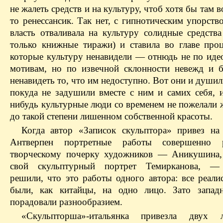
не жалеть средств и на культуру, чтоб хотя бы там в
то ренессансик. Так нет, с гипнотическим упорств
власть отваливала на культуру солидные средства
только книжные тиражи) и ставила во главе проц
которые культуру ненавидели — отнюдь не по иде
мотивам, но по извечной склонности невежд и б
ненавидеть то, что им недоступно. Вот они и душил
покуда не задушили вместе с ним и самих себя, и
нибудь культурные люди со временем не пожелали 
до такой степени лишенном собственной красоты.
Когда автор «Записок скульптора» привез на
Антверпен портретные работы совершенно
творческому почерку художников — Аникушина,
свой скульптурный портрет Темирканова, —
решили, что это работы одного автора: все реали
были, как китайцы, на одно лицо. Зато запад
порадовали разнообразием.
«Скульпторша»-итальянка привезла двух