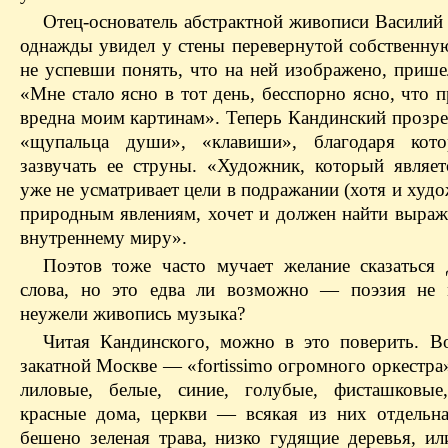
Отец-основатель абстрактной живописи Василий
однажды увидел у стены перевернутой собственную
не успевши понять, что на ней изображено, прише
«Мне стало ясно в тот день, бесспорно ясно, что 
вредна моим картинам». Теперь Кандинский прозре
«щупальца души», «клавиши», благодаря кото
зазвучать ее струны. «Художник, который являет
уже не усматривает цели в подража­нии (хотя и худ
природным явлениям, хо­чет и должен найти выраж
внутреннему ми­ру».
Поэтов тоже часто мучает желание сказаться
слова, но это едва ли возможно — поэзия не 
неужели живопись музыка?
Читая Кандинского, можно в это поверить. В
закатной Москве — «fortissimo огромного оркестра
лиловые, белые, синие, голубые, фисташковые
красные дома, церкви — всякая из них отдельн
бешено зеленая трава, низко гудящие деревья, ил