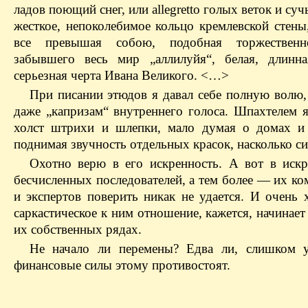
ладов поющий снег, или allegretto голых веток и суч
жесткое, непоколебимое кольцо кремлевской стены
все превышая собою, подобная торжествен
забывшего весь мир „аллилуйя“, белая, длинна
серьезная черта Ивана Великого. <…>
При писании этюдов я давал себе полную волю,
даже „капризам“ внутреннего голоса. Шпахтелем я
холст штрихи и шлепки, мало думая о домах и
поднимая звучность отдельных красок, насколько си
Охотно верю в его искренность. А вот в искр
бесчисленных последователей, а тем более — их к
и экспертов поверить никак не удается. И очень 
саркастическое к ним отношение, кажется, начинает
их собственных рядах.
Не начало ли перемены? Едва ли, слишком 
финансовые силы этому противостоят.