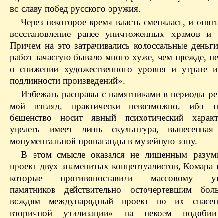
во славу побед русского оружия.
Через некоторое время власть сменялась, и опят
восстановление ранее уничтоженных храмов и 
Причем на это затрачивались колоссальные деньги
работ зачастую бывало много хуже, чем прежде, н
о снижении художественного уровня и утрате и
подлинности произведений».
Избежать расправы с памятниками в периоды ре
мой взгляд, практически невозможно, ибо по
бешенство носит явный психотический харак
уцелеть имеет лишь скульптура, вынесенна
монументальной пропаганды в музейную зону.
В этом смысле оказался не лишенным разум
проект двух знаменитых концептуалистов, Комара 
которые противопоставили массовому ун
памятников действительно осточертевшим боль
вождям международный проект по их спасе
вторичной утилизации» на некоем подоби