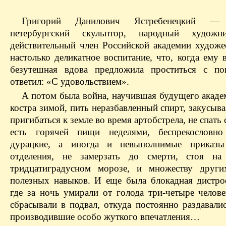
Григорий Данилович Ястребенецкий — 
петербургский скульптор, народный художн
действительный член Российской академии художе
настолько деликатное воспитание, что, когда ему 
безутешная вдова предложила проститься с по
ответил: «С удовольствием».
А потом была война, научившая будущего академ
костра зимой, пить неразбавленный спирт, закусыва
пригибаться к земле во время артобстрела, не спать 
есть горячей пищи неделями, беспрекословно
дурацкие, а иногда и невыполнимые приказы
отделения, не замерзать до смерти, стоя на
тридцатиградусном морозе, и множеству други
полезных навыков. И еще была блокадная дистроф
где за ночь умирали от голода три-четыре челове
сбрасывали в подвал, откуда постоянно раздавали
производившие особо жуткого впечатления…