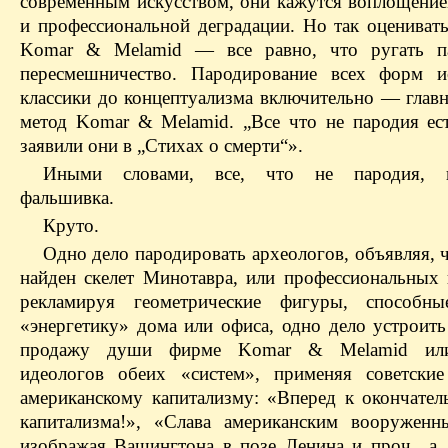
современным искусством, они кажутся воплощение
и профессиональной деградации. Но так оценивать
Komar & Melamid — все равно, что ругать па
пересмешничество. Пародирование всех форм и
классики до концептуализма включительно — глав
метод Komar & Melamid. „Все что не пародия ес
заявили они в „Стихах о смерти“».
Иными словами, все, что не пародия, 
фальшивка.
Круто.
Одно дело пародировать археологов, объявляя, 
найден скелет Минотавра, или профессиональных 
рекламируя геометрические фигуры, способны
«энергетику» дома или офиса, одно дело устроит
продажу души фирме Komar & Melamid или
идеологов обеих «систем», применяя советски
американскому капитализму: «Вперед к окончател
капитализма!», «Слава американским вооруженн
изображая Вашингтона в позе Ленина и проч., а 