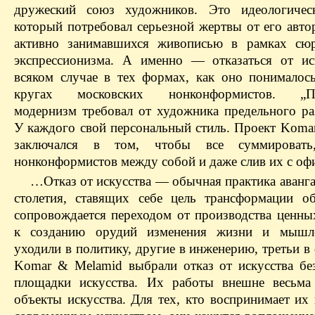
дружеский союз художников. Это идеологическ
который потребовал серьезной жертвы от его авто
активно занимавшихся живописью в рамках сюр
экспрессионизма. А именно — отказаться от ис
всяком случае в тех формах, как оно понимало
кругах московских нонконформистов. „По
модернизм требовал от художника предельного ра
У каждого свой персональный стиль. Проект Koma
заключался в том, чтобы все суммировать
нонконформистов между собой и даже слив их с оф
…Отказ от искусства — обычная практика аванг
столетия, ставящих себе цель трансформации о
сопровождается переходом от производства ценны
к созданию орудий изменения жизни и мышл
уходили в политику, другие в инженерию, третьи 
Komar & Melamid выбрали отказ от искусства бе
площадки искусства. Их работы внешне весьма
объекты искусства. Для тех, кто воспринимает их