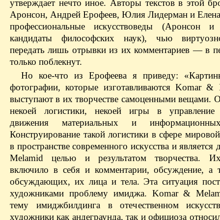
утверждает нечто иное. Авторы текстов в этой б
Аронсон, Андрей Ерофеев, Юлия Лидерман и Елена
профессиональные искусствоведы (Аронсон и 
кандидаты философских наук), чью виртуозн
передать лишь отрывки из их комментариев — в пе
только поблекнут.
Но кое-что из Ерофеева я приведу: «Картин
фотографии, которые изготавливаются Komar & 
выступают в их творчестве самоценными вещами. О
некоей логистики, некоей игры в управление 
движения материальных и информационных
Конструирование такой логистики в сфере мировой
в пространстве современного искусства и является
Melamid целью и результатом творчества. Их
включило в себя и комментарии, обсуждение, а 
обсуждающих, их лица и тела. Эта ситуация пост
художниками проблему имиджа. Komar & Melam
тему имиджбилдинга в отечественном искусст
художники как андеграунда, так и официоза относил