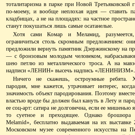
тоталитаризма в парке при Новой Третьяковской г
по-моему, и вообще неплохая идея — ставить п
кладбищах, а не на площадях: на частное простра
станут покушаться лишь самые осатанелые.
Хотя сами Комар и Меламид, разумеется
ограничиться столь скромным предложением: они
предложили вернуть памятник Дзержинскому на пр
— с бронзовым молодым человеком, набрасываю
шею петлю из металлического троса. А на мавз
надписи «ЛЕНИН» высечь надпись «ЛЕНИНИЗМ».
Ничего не скажешь, остроумные ребята. 
пародия, мне кажется, утрачивает интерес, когда
значимость объект пародирования. Поэтому вместе
властью вроде бы должен был кануть в Лету и пар
ее соц-арт: сатира не долговечна, если ее мишенью я
то суетное и преходящее. Однако брошюр
Melamid», бесплатно выдаваемая на их выставке 
Московском музее современного искусства на Пе