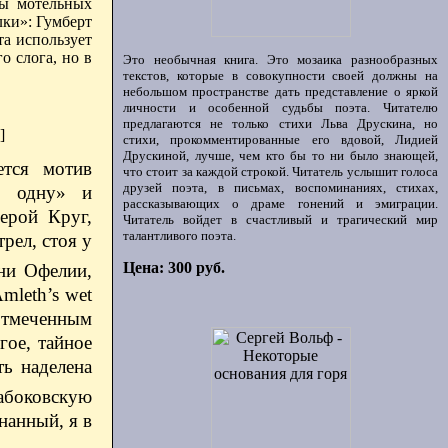
ны мотельных
ки»: Гумберт
та использует
о слога, но в
Это необычная книга. Это мозаика разнообразных
текстов, которые в совокупности своей должны на
небольшом пространстве дать представление о яркой
личности и особенной судьбы поэта. Читателю
предлагаются не только стихи Льва Друскина, но
]
стихи, прокомментированные его вдовой, Лидией
Друскиной, лучше, чем кто бы то ни было знающей,
ется мотив
что стоит за каждой строкой. Читатель услышит голоса
друзей поэта, в письмах, воспоминаниях, стихах,
 в одну» и
рассказывающих о драме гонений и эмиграции.
ерой Круг,
Читатель войдет в счастливый и трагический мир
талантливого поэта.
рел, стоя у
Цена: 300 руб.
ни Офелии,
mleth’s wet
еотмеченным
гое, тайное
сть наделена
набоковскую
нанный, я в