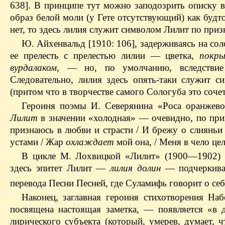
638]. В принципе тут можно заподозрить описку
образ белой моли (у Гете отсутствующий) как будт
нет, то здесь лилия служит символом Лилит по приз
Ю. Айхенвальд [1910: 106], задерживаясь на со
ее прелесть с прелестью лилии — цветка,
покры
вурдалаком
, — но, по умолчанию, вследствие
Следовательно, лилия здесь опять-таки служит 
(притом что в творчестве самого Сологуба это сочет
Героиня поэмы И. Северянина «Роса оранжево
Лилит
в значении «холодная» — очевидно, по пр
признаюсь в любви и страсти / И брежу о слиянь
устами / Жар
охлаждает
мой она, / Меня в чело це
В цикле М. Лохвицкой «Лилит» (1900—1902) о
здесь эпитет Лилит —
лилия долин
— подчеркивае
перевода Песни Песней, где Суламифь говорит о себ
Наконец, заглавная героиня стихотворения На
посвящена настоящая заметка, — появляется «в 
лирического субъекта (который, умерев, думает, ч