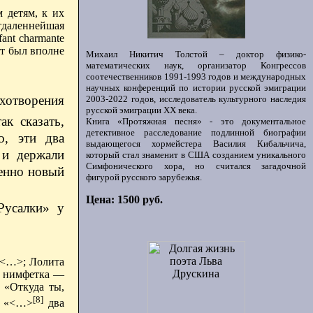
 детям, к их
тдаленнейшая
ant charmante
рт был вполне
Михаил Никитич Толстой – доктор физико-
математических наук, организатор Конгрессов
соотечественников 1991-1993 годов и международных
научных конференций по истории русской эмиграции
хотворения
2003-2022 годов, исследователь культурного наследия
русской эмиграции ХХ века.
к сказать,
Книга «Протяжная песня» - это документальное
детективное расследование подлинной биографии
о, эти два
выдающегося хормейстера Василия Кибальчича,
 и держали
который стал знаменит в США созданием уникального
Симфонического хора, но считался загадочной
шенно новый
фигурой русского зарубежья.
Цена: 1500 руб.
Русалки» у
» <…>; Лолита
, нимфетка —
 «Откуда ты,
[8]
а: «<…>
два