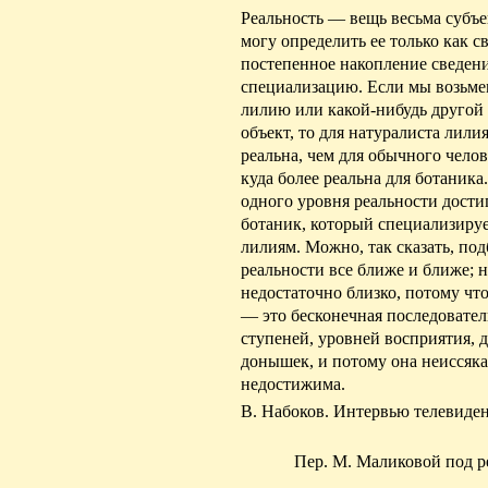
Реальность — вещь весьма субъе
могу определить ее только как с
постепенное накопление сведени
специализацию. Если мы возьме
лилию или какой-нибудь друго
объект, то для натуралиста лили
реальна, чем для обычного челов
куда более реальна для ботаника
одного уровня реальности достиг
ботаник, который специализируе
лилиям. Можно, так сказать, под
реальности все ближе и ближе; н
недостаточно близко, потому что
— это бесконечная последовател
ступеней, уровней восприятия,
донышек, и потому она неиссяка
недостижима.
В. Набоков. Интервью телевиде
Пер. М. Маликовой под р