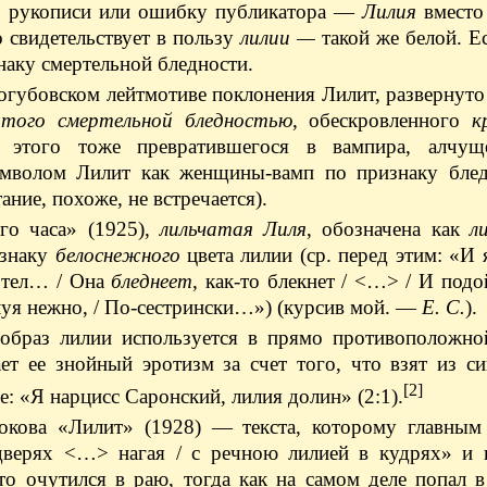
 в рукописи или ошибку публикатора —
Лилия
вмест
о свидетельствует в пользу
лилии —
такой же белой. Е
наку смертельной бледности.
логубовском лейтмотиве поклонения Лилит, развернуто
того смертельной бледностью
, обескровленного
к
 этого тоже превратившегося в вампира, алчущ
символом Лилит как женщины-вамп по признаку блед
ание, похоже, не встречается).
го часа» (1925),
лильчатая Лиля
, обозначена как
л
изнаку
белоснежного
цвета лилии (ср. перед этим: «И
и тел… / Она
бледнеет
, как-то блекнет / <…> / И подо
луя нежно, / По-сестрински…») (курсив мой. —
Е. С.
).
браз лилии используется в прямо противоположно
т ее знойный эротизм за счет того, что взят из си
[2]
е: «Я нарцисс Саронский, лилия долин» (2:1).
бокова «Лилит» (1928) — текста, которому главным
дверях <…> нагая / с речною лилией в кудрях» и 
то очутился в раю, тогда как на самом деле попал в