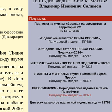
ГЕННАДИЯ ФЕДОРОВИЧА КОМАРОВА
Владимир Иванович Салимон
ны, в силу
ыке эпохи,
Подписка:
Подписка на журнал «Звезда» оформляется на
территории РФ
по каталогам:
но безобразно
а (Декларация
«Подписное агентство ПОЧТА РОССИИ»,
Полугодовой индекс — ПП686
«Объединенный каталог ПРЕССА РОССИИ.
Лия (Лидия
Подписка–2024»
Полугодовой индекс — 42215
между двумя
ИНТЕРНЕТ-каталог «ПРЕССА ПО ПОДПИСКЕ» 2024/1
ственно, на
Полугодовой индекс — Э42215
инуть ее и
«ГАЗЕТЫ И ЖУРНАЛЫ» группы компаний «Урал-
Пресс»
не). В Лию
Полугодовой индекс — 70327
дальнейшем,
ПРЕССИНФОРМ» Периодические издания в Санкт-
ню и, к ее
Петербурге
Полугодовой индекс — 70327
ю авторскую
 на шабаше
Для всех каталогов подписной индекс на год — 71767
ский 2000: