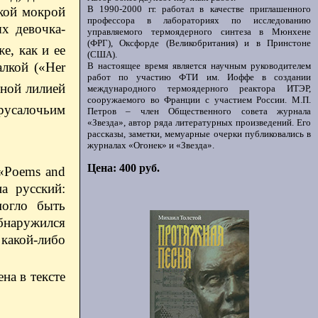
В 1990-2000 гг. работал в качестве приглашенного
дкой мокрой
профессора в лабораториях по исследованию
х девочка-
управляемого термоядерного синтеза в Мюнхене
(ФРГ), Оксфорде (Великобритания) и в Принстоне
е, как и ее
(США).
алкой («Her
В настоящее время является научным руководителем
работ по участию ФТИ им. Иоффе в создании
мной лилией
международного термоядерного реактора ИТЭР,
сооружаемого во Франции с участием России. М.П.
усалочьим
Петров – член Общественного совета журнала
«Звезда», автор ряда литературных произведений. Его
рассказы, заметки, мемуарные очерки публиковались в
журналах «Огонек» и «Звезда».
Цена: 400 руб.
 «Poems and
а русский:
могло быть
бнаружился
 какой-либо
на в тексте