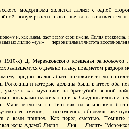
усского модернизма является лилия; с одной сторо
йной популярности этого цветка в поэтическом яз
овому и, как Адам, дает всему свои имена. Лилия прекрасна, 
 называю лилию «еуы» — первоначальная чистота восстановлен
на 1910-х) Д. Мережковского крещеная
жидовочка
 сохранившемуся отдельно плану, предметом раздора 
димому, предполагались быть похожими то ли, соответ
 Рогожина и которые должны были в итоге оба пок
, умереть как мученики на братоубийственной вой
воими повадками смахивающий на Свидригайлова и в 
ом. Марк молится на Лию как на языческую боги
вучию с ее именем, — несомненно, объявляя заветну
ься с вами пришел. Как перед смертью. Помните
первая жена Адама? Лилия — Лия — Лилит» [Мережков