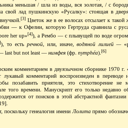
ьника меньшая / шла из воды, вся золотая, / с боро
на свой лад пушкинскую «Русалку»: стоящая в дверя
[3]
внучкой.
Цветок же в ее волосах отсылает к такой ж
любви — к Офелии, которую Гертруда сравнила с рус
[4]
 bore her up»
), а Рембо — с плывущей по воде огро
]
), то есть
речной
, или, иначе,
водяной лилией —
«р
[6]
 last but not least —
нимфея
(фр.
nymphéa
).
рским комментарием в двуязычном сборнике 1970 г.
 лукавый комментарий воспроизведен в переводе н
обы позабавить приятеля, это стихотворение не 
ле того времени. Манускрипт его только недавно о
оздержится от поисков в этой абстрактной фантазии
19].
ет, поскольку генеалогия имени
Лолита
прямо обозначе