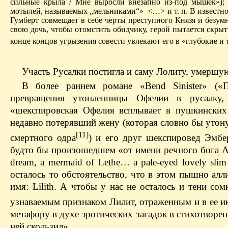
сильные крыла / Мне выросли внезапно из-под мышек»);
мотылей, называемых „мельниками“» <…> и т. п. В известн
Гумберт совмещает в себе черты преступного Князя и безумн
свою дочь, чтобы отомстить обидчику, герой пытается скрыт
конце концов угрызения совести увлекают его в «глубокие и 
Участь Русалки постигла и саму Лолиту, умершу
В более раннем романе «Bend Sinister» («
превращения утопленницы Офелии в русалку, 
«шекспировская Офелия всплывает в пушкинских 
недавно потерявший жену (которая словно бы утон
[11]
смертного одра
) и его друг шекспировед Эмб
будто бы произошедшем «от имени речного бога Аркад
dream, a mermaid of Lethe… a pale-eyed lovely sl
осталось то обстоятельство, что в этом пышно ал
имя: Lilith. А чтобы у нас не осталось и тени со
узнаваемым признаком Лилит, отраженным и в ее ик
метафору в духе эротических загадок в стихотворени
ней скользил».