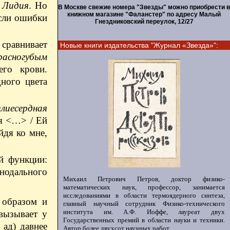
о
Лидия
. Но
В Москве свежие номера "Звезды" можно приобрести в
книжном магазине "Фаланстер" по адресу Малый
сли ошибки
Гнездниковский переулок, 12/27
 сравнивает
Новые книги издательства "Журнал «Звезда»":
расногубым
его крови.
ного цвета
илиесердная
 я <…> / Ей
йдя ко мне,
й функции:
нодального
Михаил Петрович Петров, доктор физико-
математических наук, профессор, занимается
исследованиями в области термоядерного синтеза,
 образом и
главный научный сотрудник Физико-технического
института им. А.Ф. Иоффе, лауреат двух
вызывает у
Государственных премий в области науки и техники.
 ад) давнее
Автор более двухсот научных работ.