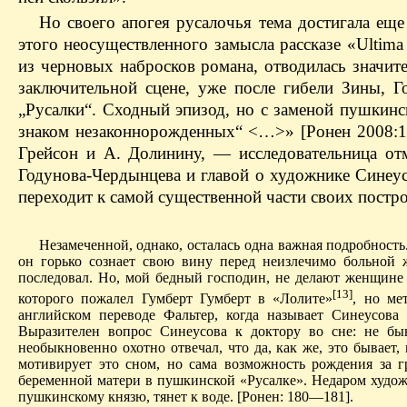
Но своего апогея русалочья тема достигала ещ
этого неосуществленного замысла рассказе «Ultima
из черновых набросков романа, отводилась значи
заключительной сцене, уже после гибели Зины, 
„Русалки“. Сходный эпизод, но с заменой пушкин
знаком незаконнорожденных“ <…>» [Ронен 2008:1
Грейсон и А. Долинину, — исследовательница от
Годунова-Чердынцева и главой о художнике Синеу
переходит к самой существенной части своих постр
Незамеченной, однако, осталась одна важная подробность
он горько сознает свою вину перед неизлечимо больной ж
последовал. Но, мой бедный господин, не делают женщине б
[13]
которого пожалел Гумберт Гумберт в «Лолите»
, но ме
английском переводе Фальтер, когда называет Синеусова
Выразителен вопрос Синеусова к доктору во сне: не быв
необыкновенно охотно отвечал, что да, как же, это бывает,
мотивирует это сном, но сама возможность рождения за 
беременной матери в пушкинской «Русалке». Недаром худож
пушкинскому князю, тянет к воде. [Ронен: 180—181].