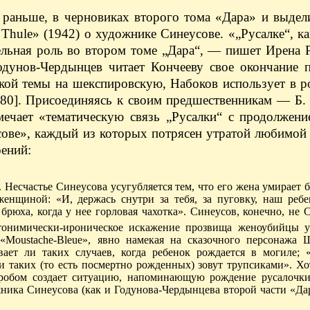
е раньше, в черновиках второго тома «Дара» и выде
 Thule» (1942) о художнике Синеусове. «„Русалке“, к
тельная роль во втором томе „Дара“, — пишет Ирена
Годунов-Чердынцев читает Кончееву свое окончание 
ской темы на шекспировскую, Набоков использует в 
80]. Присоединяясь к своим предшественникам — Б. 
мечает «тематическую связь „Русалки“ с продолжени
сове», каждый из которых потрясен утратой любимой
оений:
. Несчастье Синеусова усугубляется тем, что его жена умирает 
енщиной: «И, держась снутри за тебя, за пуговку, наш ребе
рюха, когда у нее горловая чахотка». Синеусов, конечно, не 
тонимически-ироническое искажение прозвища женоубийцы у
 «Moustache-Bleue», явно намекая на сказочного персонажа 
ает ли таких случаев, когда ребенок рождается в могиле;
 и таких (то есть посмертно рожденных) зовут трупсиками». Х
гробом создает ситуацию, напоминающую рождение русалочк
ника Синеусова (как и Годунова-Чердынцева второй части «Дар