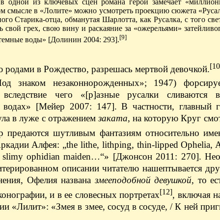
 в одной из ключевых сцен романа герой замечает «миллио
ом смысле в «Лолите» можно усмотреть проекцию сюжета «Русал
ого Старика-отца, обманутая Шарлотта, как Русалка, с того све
ь свой грех, свою вину и раскаяние за «ожерельями» затейливог
[9]
темные воды» [Долинин 2004: 293].
[10
ю родами в Рождество, разрешась мертвой девочкой.
Под знаком незаконнорожденных»; 1947) форсиру
вследствие чего «[р]азные русалки сливаются
водах» [Мейер 2007: 147]. В частности, главный г
ула в луже с отражением
заката
, на которую Круг смот
ер предаются шутливым фантазиям относительно име
ии Алфея: „the lithe, lithping, thin-lipped Ophelia, A
im slimy ophidian maiden…“» [Джонсон 2011: 270]. Н
литерированном описании читателю нашептывается дру
мнения, Офелия названа
змееподобной девушкой
, то е
[12]
онографии, и в ее словесных портретах
, включая 
и «Лилит»: «Змея в змее, сосуд в сосуде, / К ней приг