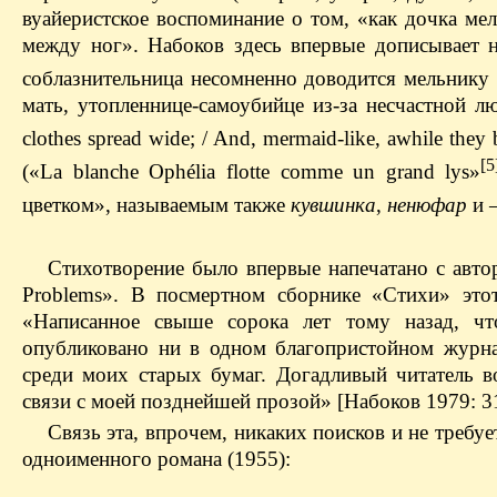
вуайеристское воспоминание о том, «как дочка мел
между ног». Набоков здесь впервые дописывает 
соблазнительница несомненно доводится мельнику 
мать, утопленнице-самоубийце из-за несчастной 
clothes spread wide; / And, mermaid-like, awhile they
[5
(«La blanche Ophélia flotte comme un grand lys»
цветком», называемым также
кувшинка
,
ненюфар
и —
Стихотворение было впервые напечатано с авто
Problems». В посмертном сборнике «Стихи» этот
«Написанное свыше сорока лет тому назад, чт
опубликовано ни в одном благопристойном журна
среди моих старых бумаг. Догадливый читатель в
связи с моей позднейшей прозой» [Набоков 1979: 3
Связь эта, впрочем, никаких поисков и не требу
одноименного романа (1955):