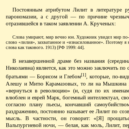
Постоянным атрибутом
Лилит в литературе р
парономазии, а с другой — по причине чрезвыча
отразившейся в таком заявлении А. Крученых:
Слова умирают, мир вечно юн. Художник увидел мир по-н
слово «лилия», захватанное и «изнасилованное». Поэтому я
слова как такового. 1913) [РФ 1999: 44].
В незавершенной драме без названия (середи
Николаевна) является, как это можно заключить по
[1]
братьями — Борисом и Глебом
, которые, по-ви
Алешу и Митю Карамазовых, то ли на Мышкина и
«вернуться в революцию» (и, судя по их именам
влюблен и еврей Марк, богемный интеллектуал, с
согласно плану пьесы, кончавший самоубийств
раздражению, постоянно называет ее Лилит по соз
мысль. В частности, он говорит: «[Я] прощат
Вальпургиевой ночи, — белая, как моль, Лилит, 