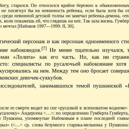
богу, старался. Он относился крайне бережно к обыкновенным
х не посягнул бы на невинность ребенка, если была хотя бы о
а среди невинной детской толпы он замечал ребенка-демона, «enf
рги, коли покажешь ей, что глядишь на нее. Так шла жизнь. Гумбе
 мечтал [Набоков 1997—1999: II, 30].
гический персонаж и как персонаж одноименного сти
[7]
ние набоковедов.
Не менее тщательно изучался, та
оман «Лолита» как его часть. Но, как ни странн
часто: специалисты по русалочьей набоковиане хотя
окусировались на нем. Между тем оно бросает совер
оковских девочек-суккубов.
сследователей, занимавшихся темой пушкинской «
сле ее смерти видит во сне «русалкой в зеленоватом водоеме
Русалочку» Андерсена <…>; по определению Гумберта Гумберта
 у Пушкина, упомянутые Набоковым в плане последней главы
 крыл» (<…> ср. слова безумного старика-мельника у Пушкин