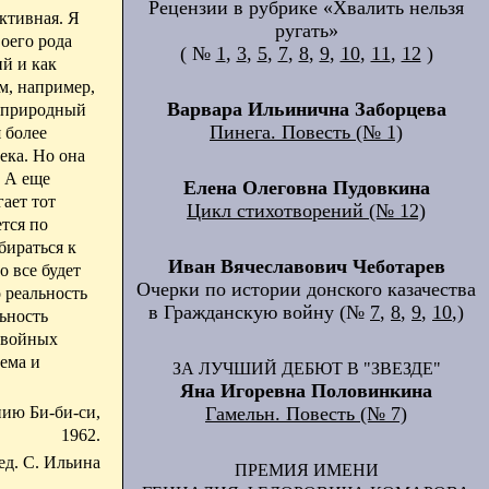
Рецензии в рубрике «Хвалить нельзя
ктивная. Я
ругать»
воего рода
( №
1
,
3
,
5
,
7
,
8
,
9
,
10
,
11
,
12
)
й и как
м, например,
Варвара Ильинична Заборцева
й природный
Пинега. Повесть (№ 1)
я более
ека. Но она
. А еще
Елена Олеговна Пудовкина
ает тот
Цикл стихотворений (№ 12)
тся по
бираться к
Иван Вячеславович Чеботарев
о все будет
Очерки по истории донского казачества
 реальность
в Гражданскую войну (№
7
,
8
,
9
,
10
,)
ьность
 двойных
ема и
ЗА ЛУЧШИЙ ДЕБЮТ В "ЗВЕЗДЕ"
Яна Игоревна Половинкина
Гамельн. Повесть (№ 7)
нию Би-би-си,
1962.
ед. С. Ильина
ПРЕМИЯ ИМЕНИ