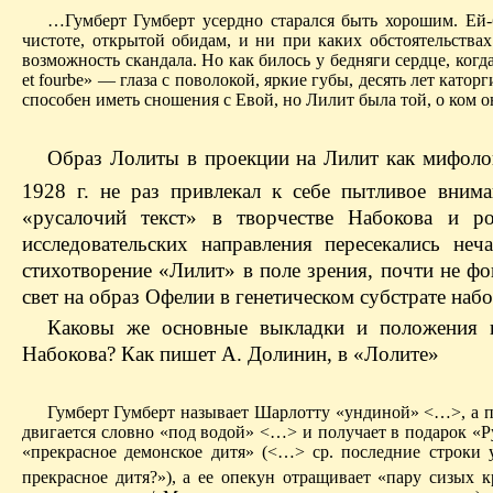
…Гумберт Гумберт усердно старался быть хорошим. Ей-
чистоте, открытой обидам, и ни при каких обстоятельства
возможность скандала. Но как билось у бедняги сердце, когд
et fourbe» — глаза с поволокой, яркие губы, десять лет като
способен иметь сношения с Евой, но Лилит была той, о ком он
Образ Лолиты в проекции на Лилит как мифоло
1928 г. не раз привлекал к себе пытливое внима
«русалочий текст» в творчестве Набокова и р
исследовательских направления пересекались не
стихотворение «Лилит» в поле зрения, почти не ф
свет на образ Офелии в генетическом субстрате наб
Каковы же основные выкладки и положения и
Набокова? Как пишет А. Долинин, в «Лолите»
Гумберт Гумберт называет Шарлотту «ундиной» <…>, а по
двигается словно «под водой» <…> и получает в подарок «
«прекрасное демонское дитя» (<…> ср. последние строки
прекрасное дитя?»), а ее опекун отращивает «пару сизых