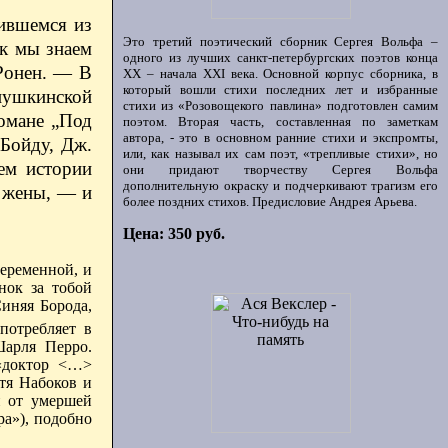
лившемся из
Это третий поэтический сборник Сергея Вольфа –
ак мы знаем
одного из лучших санкт-петербургских поэтов конца
 Ронен. — В
ХХ – начала XXI века. Основной корпус сборника, в
который вошли стихи последних лет и избранные
пушкинской
стихи из «Розовощекого павлина» подготовлен самим
романе „Под
поэтом. Вторая часть, составленная по заметкам
автора, - это в основном ранние стихи и экспромты,
Бойду, Дж.
или, как называл их сам поэт, «трепливые стихи», но
ем истории
они придают творчеству Сергея Вольфа
дополнительную окраску и подчеркивают трагизм его
 жены, — и
более поздних стихов. Предисловие Андрея Арьева.
Цена: 350 руб.
беременной, и
нок за тобой
Синяя Борода,
потребляет в
Шарля Перро.
 «доктор <…>
отя Набоков и
и от умершей
а»), подобно