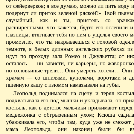
от фейерверков; я все думаю, можно ли пить воду и
подернут ли приток зеленой ряской?» Твой пьяный
случайный, как и ты, приятель со зрачка
расширенными, что кажется, будто его ослепили и
глазницы, втягивает тебя по ним в ущелья своего мо
промозгло, что ты накрываешься с головой одеяло
темноте, в белых длинных ангельских рубахах из
идут по проходу зала Ромео и Джульетта; от ни
осталось — ни зависти, ни карьеры, но жаворонко
но соловьиные трели… Они умереть хотели… Они 
храмам — со шпилями, куполами, воротами и д
пшенную кашу с изюмом намазывали на губы.
Леопольд поднимался на сцену и терял косты
подхватывала его под мышки и укладывала, он при
костыль, как в детстве мальчики прижимают перед
медвежонка с обгрызенным ухом; Ксюша садила
убаюкивала его, чтобы там, куда уже не сможет 
мама Леопольда, они наконец были бы вм