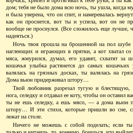
корчась, хрипел и протягивал к тебе руки, а ты как
дом; тебя не было дома всю ночь, ты ушла, когда му
и была уверена, что он спит, и намеревалась вернут
как он проснется, вот ты и успела, вот он не пр
вообще не проснулся. (Все сложилось еще лучше, 
надеяться.)
Ночь твоя прошла на брошенной на пол шубе 
наглеющих и играющих в прятки, а кот хватал со 
мяса, жмурился, думал, его удавят, схватят за ш
кошачья улыбка растянется до самых кошачьих
валялась на грязных досках, ты валялась на гряз
Дома вьюн придерживал штору…
Твой любовник разрезал тугую и блестящую, 
нога, селедку и отдавал ее коту, чтобы он оставил в
ты не ешь селедку, а ешь мясо, — а дома вьюн 
штору… И эти стихи, которые пришли во сне, с
лежат на столе.
Ничего не можешь с собой поделать; если т
только и читаешь, то, конечно, боишься, что выйдет