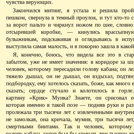
чувства верующих.
Закончился митинг, я устала и решила про
пешком, свернула в темный проулок, и тут кто-то 
за ворот пальто и чиркнул ножом по шее, словно
отсыревшей коробке, — кинулись врассыпн
булыжникам, подскакивая и оглядываясь в испу
выступила самая малость, и я покорно зашла в какой
Я, конечно, боюсь, что видела все это в ста
забытом, уже не имеет значения: в коридоре за ш
человек, которому пересадили голову кабана; он ле
тяжело дышал, он не дышал, он вздыхал, подтян
подбородку, ему хотелось сказать, боже, как много 
сказать; сердце стучало и колотилось в горл
картину «Крик» Мунка? Знаете, он срисовал е
которая именно в такой позе — подняв руки и ра
пролежала три тысячи лет с извлеченными внутрен
не замолкая, она кричала, мумия, три тысячи лет
смертными бинтами. Так и человек, которому 
голову кабана, готов был бы кричать три тысячи ле