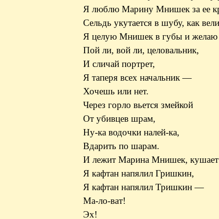
Я люблю Марину Мнишек за ее к
Сельдь укутается в шубу, как вел
Я целую Мнишек в губы и желаю
Пой ли, вой ли, целовальник,
И сличай портрет,
Я таперя всех начальник —
Хочешь или нет.
Через горло вьется змейкой
От убивцев шрам,
Ну-ка водочки налей-ка,
Вдарить по шарам.
И лежит Марина Мнишек, кушает 
Я кафтан напялил Гришкин,
Я кафтан напялил Тришкин —
Ма-ло-ват!
Эх!