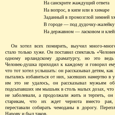
На санскрите жаждущий ответа
На вопрос, в кипе или в химаре
Заданный в промозглой зимней х
В городе — под дудочку-жалейку
На державном — ласковом и клей
Он хотел всех помирить, выучил много-мног
стало только хуже. Он поставил спектакль «Челов
одному ирландскому драматургу, но это ведь
Человек-душка приходил к каждому и говорил ему
что тот хотел услышать: он рассказывал детям, как
пытались избавиться от них, засевших намертво в у
им это не удалось, он рассказывал мужьям об
подсыпавших им мышьяк в столь малых дозах, что
не заболевали, а продолжали жить и терпеть, он 
старикам, что их ждет чернота вместо рая,
переставали собирать чемоданы в дорогу. Переп
Нарову и был таков.