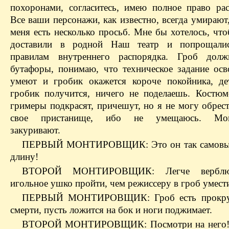
похоронами, согласитесь, имею полное право рас
Все ваши персонажи, как известно, всегда умирают
меня есть несколько просьб. Мне бы хотелось, чт
доставили в родной Наш театр и попрощалис
правилам внутреннего распорядка. Гроб долж
бутафоры, понимаю, что техническое задание осв
умеют и гробик окажется короче покойника, де
гробик получится, ничего не поделаешь. Костюм
гримеры подкрасят, причешут, но я не могу обрес
свое пристанище, ибо не умещаюсь. Мон
закуривают.
ПЕРВЫЙ МОНТИРОВЩИК: Это он так самовыр
длину!
ВТОРОЙ МОНТИРОВЩИК: Легче верблю
игольное ушко пройти, чем режиссеру в гроб умест
ПЕРВЫЙ МОНТИРОВЩИК: Гроб есть прокру
смерти, пусть ложится на бок и ноги поджимает.
ВТОРОЙ МОНТИРОВЩИК: Посмотри на него! 