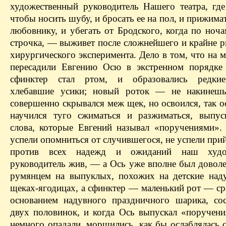
художественный руководитель Нашего театра, где
чтобы носить шубу, и бросать ее на пол, и прижимат
любовнику, и убегать от Бродского, когда по ноч
строчка, — выживет после сложнейшего и крайне р
хирургического эксперимента. Дело в том, что на 
пересадили Евгению Осю в экстренном порядке
сфинктер стал ртом, и образовались редкие
хлебавшие усики; новый роток — не накинеш
совершенно скрывался меж щек, но освоился, так о
научился туго сжиматься и разжиматься, выпу
слова, которые Евгений называл «поручениями»
успели опомниться от случившегося, не успели при
против всех надежд и ожиданий наш худо
руководитель жив, — а Ось уже вполне был довол
румянцем на выпуклых, похожих на детские на
щеках-ягодицах, а сфинктер — маленький рот — ср
основанием надувного праздничного шарика, со
двух половинок, и когда Ось выпускал «поручени
немного опадали, морщились, как бы ослаблялась 