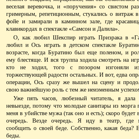
веселая веревочка, и «поручения» со свистом раз
гримерным, репетиционным, стукались о витраж в
фойе и замирали в каминном зале, где красавиц
клавикордах в спектакле «Самсон и Далила».
О, как любил Шекспир играть Призрака в «Га
любил и Ось играть в детском спектакле Бурат
возрасте, когда Буратино был еще поленом, и рол
ему блестяще. И вся труппа ходила смотреть на игр
кто не ходил, того с позором изгоняли и
торжествующей радости остальных. И вот, едва оп
операции, Ось сразу же вышел на сцену и продо
свою важнейшую роль с тем же неизменным успехо
Уже пять часов, любезный читатель, я дала
невыезде, потому что молодые санитары из морга 
меня в убийстве мужа (так оно и есть); скоро будет 
очередь. Везде очередь. Я иду в театр, где 
сообщить о своей беде. Собственно, какая беда? 
беды.