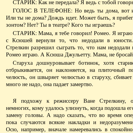
СТАРИК: Как не передала? Я ведь с тобой говор
ГОЛОС В ТЕЛЕФОНЕ: Но ведь ты дома, вот и
Или ты не дома? Дождь идет. Может быть, я прибег
зонтом? Нет? Ты в театре? Кого ты играешь?
СТАРИК: Мама, я тебе говорил! Ромео. Я играю
с Ксюшей вернули то, что недодали в юности
Стрелкин разрешил сыграть то, что нам недодали 
Ромео играю. А Ксюша Джульетту. Мама, не бросай
Старуха дошнуровывает ботинок, хотя стари
отбрыкивается, он наклоняется, на плиточный п
челюсть, он швыряет челюстью в старуху, сбивает 
много не надо, она падает замертво.
Я подхожу к режиссеру Ване Стрелкину, 
немногих, кому удалось улизнуть, когда подошла ег
замену головы. А надо сказать, что во время опе
пока случаются всякие накладки и недоразумен
Осю, например, вначале намеревались в спокойн