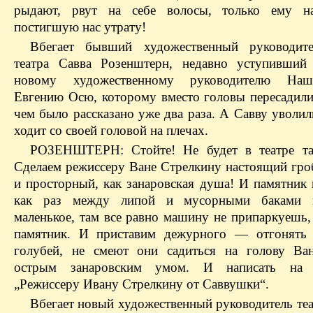
рыдают, рвут на себе волосы, только ему на
постигшую нас утрату!
Вбегает бывший художественный руководит
театра Савва Розенштерн, недавно уступивший
новому художественному руководителю Наш
Евгению Осю, которому вместо головы пересадили
чем было рассказано уже два раза. А Савву уволил
ходит со своей головой на плечах.
РОЗЕНШТЕРН: Стойте! Не будет в театре та
Сделаем режиссеру Ване Стрелкину настоящий гр
и просторный, как занаровская душа! И памятник
как раз между липой и мусорными баками м
маленькое, там все равно машину не припаркуешь,
памятник. И приставим дежурного — отгонять 
голубей, не смеют они садиться на голову Ва
острым занаровским умом. И написать на п
„Режиссеру Ивану Стрелкину от Саввушки“.
Вбегает новый художественный руководитель теа