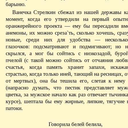
барыню.
Ванечка Стрелкин сбежал из нашей державы ка
момент, когда его утвердили на первый опытн
оранжерейного проекта — ему бы пересадили вм
анемоны, их можно среза`ть, сколько хочешь, сра
новые, среди них для удобства — нескольк
глазочков: подсматривают и подмигивают; но н
скрылся, а мог бы сойтись с низкозадой, буро
пчелой (с такой можно сойтись от отчаяния любв
счастья, когда память хранит запахи, искаж
страстью, когда только иней, тающий на ресницах, о
от мертвых), она бы тешила его, слетая к нему
(напрасно думать, что пестик представляет муж
цветка, за мужское начало как раз отвечает тычинка
курсе), шептала бы ему жирные, липкие, тягучие 
патоки.
Говорила белей белила,