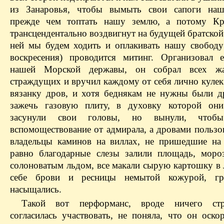
из Занаровья, чтобы вымыть свои сапоги наш
прежде чем топтать нашу землю, а потому Кр
трансцендентально воздвигнут на будущей братско
ней мы будем ходить и оплакивать нашу свободу
воскресения) проводится митинг. Организовал 
нашей Морской державы, он собрал всех 
страждущих и вручил каждому от себя лично кулек
вязанку дров, и хотя беднякам не нужны были д
зажечь газовую плиту, в духовку которой он
засунули свои головы, но вынули, чтобы
вспомоществование от адмирала, а дровами пользо
владельцы каминов на виллах, не пришедшие на 
равно благодарные слезы залили площадь, моро
солоноватым льдом, все макали сырую картошку в 
себе брови и ресницы немытой кожурой, г
насыщались.
Такой вот перформанс, вроде ничего ст
согласилась участвовать, не поняла, что он оско