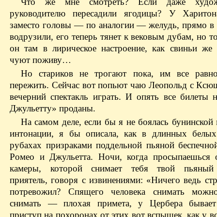
Что же мне смотреть? Если даже худож
руководителю пересадили ягодицы? У Харитон
заместо головы — по аналогии — желудь, прямо в 
водрузили, его теперь тянет к вековым дубам, но т
он там в лирическое настроение, как свиньи же 
чуют поживу…
Но стариков не трогают пока, им все равн
пережить. Сейчас вот попьют чаю Леопольд с Ксюш
вечерний спектакль играть. И опять все билеты 
Джульетту» проданы.
На самом деле, если бы я не боялась бунинской
интонации, я бы описала, как в длинных белых
рубахах призраками поддельной пьяной беспечно
Ромео и Джульетта. Ночи, когда просыпаешься
камеры, которой снимает тебя твой пьяный
приятель, говоря с извинениями: «Ничего ведь ст
потревожил? Спящего человека снимать можно
снимать — плохая примета, у Цербера бывает
приступ на похоронах от этих вот вспышек, как у в