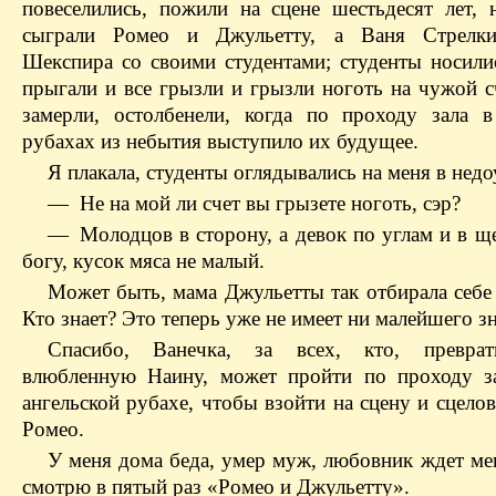
повеселились, пожили на сцене шестьдесят лет, 
сыграли Ромео и Джульетту, а Ваня Стрелки
Шекспира со своими студентами; студенты носилис
прыгали и все грызли и грызли ноготь на чужой с
замерли, остолбенели, когда по проходу зала в
рубахах из небытия выступило их будущее.
Я плакала, студенты оглядывались на меня в нед
— Не на мой ли счет вы грызете ноготь, сэр?
— Молодцов в сторону, а девок по углам и в ще
богу, кусок мяса не малый.
Может быть, мама Джульетты так отбирала себе 
Кто знает? Это теперь уже не имеет ни малейшего з
Спасибо, Ванечка, за всех, кто, превра
влюбленную Наину, может пройти по проходу з
ангельской рубахе, чтобы взойти на сцену и сцелов
Ромео.
У меня дома беда, умер муж, любовник ждет мен
смотрю в пятый раз «Ромео и Джульетту».