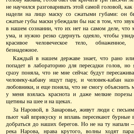
не научился разговаривать этой самой головой, как
надели на лицо маску со сжатыми губами: он б
сжатые губы маски убеждали бы нас в том, что зву
в нашем сознании, что их нет на самом деле, что
ума, и нужно резко сдернуть одеяло, чтобы увид
красивое человеческое тело, обнаженное, о
безнадежное.
Каждый в нашем державе знает, что рано ил
попадет в лабораторию для пересадки голов, но 
сразу поняла, что не мне сейчас будут пересажива
человеку-кабану ищут пару, и человек-кабан наз
любовники, и еще поняла, что не смогу объяснить 
у меня взялась краснота и даже мелкие порезы
щетины на шее и на щеках.
За Наровой, в Занаровье, живут люди с песьим
пьют чай вприкуску и вплавь пересекают бурные 
добраться до наших берегов. Но не на ту напали 
река Нарова, нрава крутого, волны ходят пар