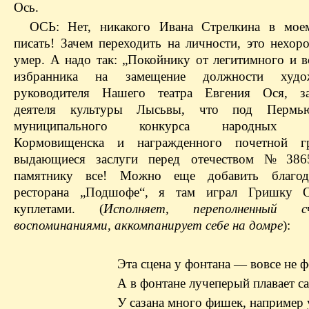
Ось.
ОСЬ: Нет, никакого Ивана Стрелкина в мое
писать! Зачем переходить на личности, это нехор
умер. А надо так: „Покойнику от легитимного и в
избранника на замещение должности худож
руководителя Нашего театра Евгения Ося, за
деятеля культуры Лысьвы, что под Пермью
муниципального конкурса народных ко
Кормовищенска и награжденного почетной г
выдающиеся заслуги перед отечеством № 386
памятнику все! Можно еще добавить благод
ресторана „Подшофе“, я там играл Гришку О
куплетами. (
Исполняет, переполненный сч
воспоминаниями, аккомпанирует себе на домре
):
Эта сцена у фонтана — вовсе не ф
А в фонтане лучеперый плавает са
У сазана много фишек, например 