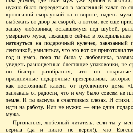
шла домой, где твой муж уже хрипел в агонии,
нужно было переодеться в засаленный халат со сл
крошечной скорлупкой на отвороте, надеть мужс
выбежать во двор за скорой, а потом, все еще при
запаху любовника, оставшемуся под шубой, рыт
умершего мужа, лежащего сейчас в холодильнике (
наткнуться на подарочный кулечек, завязанный 
ленточкой, умилиться, что это вот он приготовил т
год и умер, пока ты была у любовника, развяза
увидеть разноцветные блестящие упаковочки, не с
но быстро разобраться, что это покрытые 
праздничные подарочные презервативы, которые
как постоянный клиент от публичного дома «L
заплакать от радости, что и ему было совсем не п
земле. И ты заснула в счастливых слезах. И стихи
идти на работу. Или не нужно — еще один подаро
мужа.
Признаться, любезный читатель, если ты у меня
верила (да и никто не верил!), что Евг