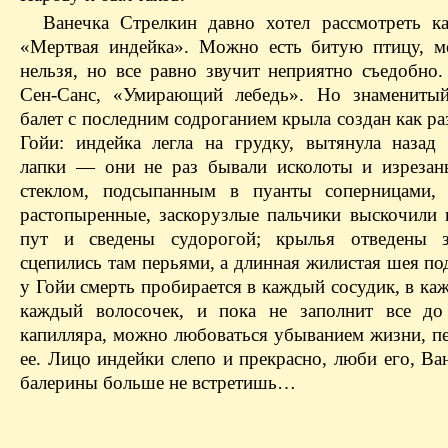
Ванечка Стрелкин давно хотел рассмотреть к
«Мертвая индейка». Можно есть битую птицу, м
нельзя, но все равно звучит неприятно съедобно.
Сен-Санс, «Умирающий лебедь». Но знаменитый
балет с последним содроганием крыла создан как ра
Гойи: индейка легла на грудку, вытянула назад
лапки — они не раз бывали исколоты и изреза
стеклом, подсыпанным в пуанты соперницами,
растопыренные, заскорузлые пальчики выскочили 
пут и сведены судорогой; крылья отведены 
сцепились там перьями, а длинная жилистая шея по
у Гойи смерть пробирается в каждый сосудик, в ка
каждый волосочек, и пока не заполнит все до
капилляра, можно любоваться убыванием жизни, п
ее. Лицо индейки слепо и прекрасно, люби его, Ва
балерины больше не встретишь…