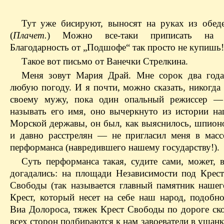
Тут уже бисируют, выносят на руках из обеде
(
Плачет.
) Можно все-таки приписать на по
Благодарность от „Подшофе“ так просто не купишь
Такое вот письмо от Ванечки Стрелкина.
Меня зовут Мария Драй. Мне сорок два год
любую погоду. И я почти, можно сказать, никогда
своему мужу, пока один опальный режиссер —
называть его имя, оно вычеркнуто из истории на
Морской державы, он был, как выяснилось, шпион
и давно расстрелян — не пригласил меня в масс
перформанса (навредившего нашему государству!).
Суть перформанса такая, судите сами, может, 
догадались: на площади Независимости под Крес
Свободы (так называется главный памятник наше
Крест, который несет на себе наш народ, подобн
Виа Долороса, тяжек Крест Свободы по дороге ско
всех сторон подбираются к нам завоеватели в ушанк