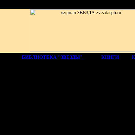
БИБЛИОТЕКА "ЗВЕЗДЫ"
КНИГИ
1917
ЛЛ АЛЕКСАНДРОВ
ЕРАТОРА НИКОЛАЯ II ОТ ПРЕСТОЛА: 1–2 МА
ГОДА
Памяти петербургского историка Олега 