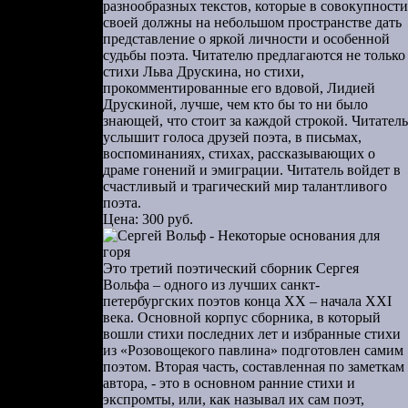
разнообразных текстов, которые в совокупности
ь открытыми
своей должны на небольшом пространстве дать
ры в Псков.
представление о яркой личности и особенной
судьбы поэта. Читателю предлагаются не только
и, никаких
стихи Льва Друскина, но стихи,
 одобрении
прокомментированные его вдовой, Лидией
Друскиной, лучше, чем кто бы то ни было
[26]
цы.
знающей, что стоит за каждой строкой. Читатель
услышит голоса друзей поэта, в письмах,
андровском
воспоминаниях, стихах, рассказывающих о
енно вполне
драме гонений и эмиграции. Читатель войдет в
счастливый и трагический мир талантливого
Александру
поэта.
кое Село. В
Цена: 300 руб.
ванов узнал
.-гв. 1-го
Это третий поэтический сборник Сергея
и оказывать
Вольфа – одного из лучших санкт-
л покинуть
петербургских поэтов конца ХХ – начала XXI
века. Основной корпус сборника, в который
ующий ПВО
вошли стихи последних лет и избранные стихи
из «Розовощекого павлина» подготовлен самим
 Иванова к
поэтом. Вторая часть, составленная по заметкам
автора, - это в основном ранние стихи и
экспромты, или, как называл их сам поэт,