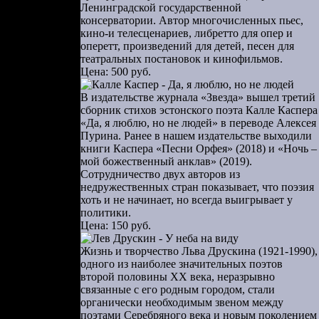
 столицы».
Ленинградской государственной
консерватории. Автор многочисленных пьес,
— призывал
кино-и телесценариев, либретто для опер и
й пропуск»
оперетт, произведений для детей, песен для
 документы,
театральных постановок и кинофильмов.
Цена: 500 руб.
л солдатам
В издательстве журнала «Звезда» вышел третий
сборник стихов эстонского поэта Калле Каспера
мгновенно
«Да, я люблю, но не людей» в переводе Алексея
[35]
».
Слух
Пурина. Ранее в нашем издательстве выходили
книги Каспера «Песни Орфея» (2018) и «Ночь –
ствиями по
мой божественный анклав» (2019).
олковником
Сотрудничество двух авторов из
м 1 марта в
недружественных стран показывает, что поэзия
хоть и не начинает, но всегда выигрывает у
л-демократа
политики.
вета Иосиф
Цена: 150 руб.
, когда мы
Жизнь и творчество Льва Друскина (1921-1990),
люцию. Нам
одного из наиболее значительных поэтов
и в ход, я
второй половины ХХ века, неразрывно
связанные с его родным городом, стали
шийся лишь
органически необходимым звеном между
поэтами Серебряного века и новым поколением
авая ее во