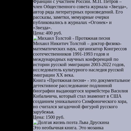
Франции с участием России. М.П. Петров –
император
член Общественного совета журнала «Звезда»,
автор ряда литературных произведений. Его
а и отменил
рассказы, заметки, мемуарные очерки
публиковались в журналах «Огонек» и
лючалась в
«Звезда».
о нарушали
Цена: 400 руб.
 не хватало
Михаил Никитич Толстой – доктор физико-
ения войск
математических наук, организатор Конгрессов
 Временным
соотечественников 1991-1993 годов и
международных научных конференций по
но. Еще до
истории русской эмиграции 2003-2022 годов,
де пришли к
исследователь культурного наследия русской
[22]
эмиграции ХХ века.
й войны
,
Книга «Протяжная песня» - это документальное
детективное расследование подлинной
етственном
биографии выдающегося хормейстера Василия
Кибальчича, который стал знаменит в США
косельский
созданием уникального Симфонического хора,
споряжения
но считался загадочной фигурой русского
зарубежья.
24]
, первые
Цена: 1500 руб.
й пехотный
Это необычная книга. Это мозаика
 всего, они