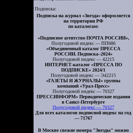
Верховного
в 22:20. В
Подписка:
л государя
Подписка на журнал «Звезда» оформляется
на территории РФ
едседателя
по каталогам:
в Псков из
«Подписное агентство ПОЧТА РОССИИ»,
 Верховном
Полугодовой индекс — ПП686
«Объединенный каталог ПРЕССА
РОССИИ. Подписка–2024»
му проводу
Полугодовой индекс — 42215
естность о
ИНТЕРНЕТ-каталог «ПРЕССА ПО
ПОДПИСКЕ» 2024/1
 направлена
Полугодовой индекс — Э42215
 уговорить
«ГАЗЕТЫ И ЖУРНАЛЫ» группы
компаний «Урал-Пресс»
язю Андрею
Полугодовой индекс — 70327
риходили к
ПРЕССИНФОРМ» Периодические издания
в Санкт-Петербурге
итуционной
Полугодовой индекс — 70327
етственное
Для всех каталогов подписной индекс на год
— 71767
нных дел, —
В Москве свежие номера "Звезды" можно