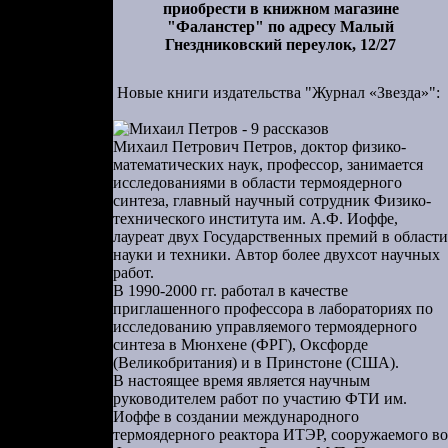
приобрести в книжном магазине
оге Рузский
"Фаланстер" по адресу Малый
 неприятие
Гнездниковский переулок, 12/27
ительства,
ующему ПВО
Новые книги издательства "Журнал «Звезда»":
ысочайшего
ем объявить
Михаил Петрович Петров, доктор физико-
математических наук, профессор, занимается
иколая II о
исследованиями в области термоядерного
волюционной
синтеза, главный научный сотрудник Физико-
технического института им. А.Ф. Иоффе,
етственное
лауреат двух Государственных премий в области
зь Николай
науки и техники. Автор более двухсот научных
работ.
ак командир
В 1990-2000 гг. работал в качестве
 перешла к
приглашенного профессора в лабораториях по
исследованию управляемого термоядерного
убликацией
синтеза в Мюнхене (ФРГ), Оксфорде
(Великобритания) и в Принстоне (США).
самым царь
В настоящее время является научным
руководителем работ по участию ФТИ им.
ому проводу
Иоффе в создании международного
нский район
термоядерного реактора ИТЭР, сооружаемого во