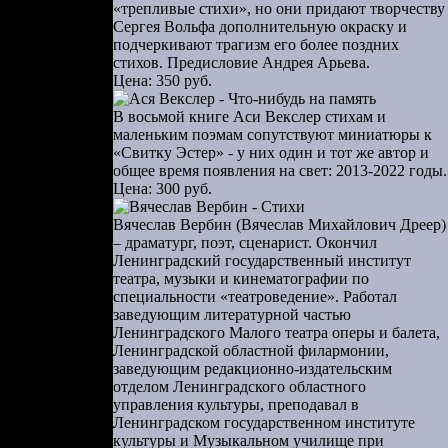
 Фактически
«трепливые стихи», но они придают творчеству
 Иванов не
Сергея Вольфа дополнительную окраску и
подчеркивают трагизм его более поздних
становке —
стихов. Предисловие Андрея Арьева.
рском Селе
Цена: 350 руб.
В восьмой книге Аси Векслер стихам и
б-пехотный
маленьким поэмам сопутствуют миниатюры к
 полковник
«Свитку Эстер» - у них один и тот же автор и
 и покорно
общее время появления на свет: 2013-2022 годы.
Цена: 300 руб.
Вячеслав Вербин (Вячеслав Михайлович Дреер)
е. Вопреки
– драматург, поэт, сценарист. Окончил
 Исполком
Ленинградский государственный институт
входили и в
театра, музыки и кинематографии по
специальности «театроведение». Работал
ве главных
заведующим литературной частью
е 1 марта в
Ленинградского Малого театра оперы и балета,
ь, Комитет
Ленинградской областной филармонии,
заведующим редакционно-издательским
Тем самым
отделом Ленинградского областного
его военной
управления культуры, преподавал в
Ленинградском государственном институте
 исполнения
культуры и Музыкальном училище при