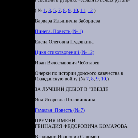
( №
1
,
3
,
5
,
7
,
8
,
9
,
10
,
11
,
12
)
м вокзале в
Варвара Ильинична Заборцева
а основных
какой новый
Пинега. Повесть (№ 1)
[1]
).
Теперь
Елена Олеговна Пудовкина
ии Николай
Цикл стихотворений (№ 12)
ормировать
 монархию.
Иван Вячеславович Чеботарев
щую роль и
Очерки по истории донского казачества в
набжения и
Гражданскую войну (№
7
,
8
,
9
,
10
,)
кровно, но
ЗА ЛУЧШИЙ ДЕБЮТ В "ЗВЕЗДЕ"
елигиозно-
Яна Игоревна Половинкина
ника штаба
Гамельн. Повесть (№ 7)
оводу через
ПРЕМИЯ ИМЕНИ
м, Рузский
ГЕННАДИЯ ФЕДОРОВИЧА КОМАРОВА
ову Ставки.
Владимир Иванович Салимон