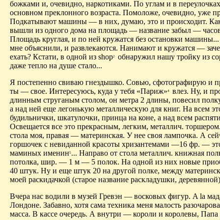
божками и, очевидно, наркотиками. По углам и в переулочках
основном преклонного возраста. Помоложе, очевидно, уже пр
Подкатывают машины — в них, думаю, это и происходит. Ка
вышли из одного дома на площадь — название забыл — часов 
Площадь круглая, и по ней кружатся без остановки машины... 
мне объяснили, и развлекаются. Нанимают и кружатся — заче
ехать? Кстати, в одной
из shop
обнаружил нашу тройку из со
2
даже тепло на душе стало...
Я постепенно свиваю гнездышко. Совью, сфотографирую и 
ты — свое. Интересуюсь, куда у тебя «Париж»
влез. Ну, и пр
4
длинным струганым столом, он метра 2 длины, повесил полк
а над ней еще легонькую металлическую для книг. На всем эт
будильнички, шкатулочки, принца на коне, а над всем распятие
Освещается все это прекрасным, легким, металлич. торшером.
стола моя, правая — материнская. У нее своя лампочка. А сей
горшочек с невиданной красоты хризантемами —16 фр. — эт
маминых именин
... Направо от стола металлич. книжная пол
5
потолка, шир. — 1 м — 5 полок. На одной из них новые при
40 штук. Ну и еще штук 20 на другой полке, между материнск
моей раскидачкой (старое название раскладушки, деревянно
Вчера нас водили в музей Гревэн — восковых фигур. A la ма
Лондоне. Забавно, хотя сама техника меня малость разочаров
масса. В кассе очередь. А внутри — короли и королевы, Пап