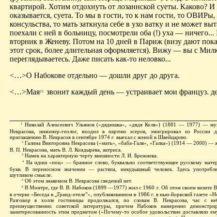
квартирой. Хотим отдохнуть от лозаннской суеты. Каково? И 
оказывается, суета. То мы в гости, то к нам гости, то ОВИРы,
консульства, то мать заткнула себе в ухо ватку и не может в
поехали с ней в больницу, посмотрели оба (!) уха — ничего...
вторник в Женеву. Потом на 10 дней в Париж (визу дают пока
этот срок, более длительная оформляется). Вижу — вы с Мил
переглядываетесь. Даже писать как-то неловко...
<…>О Набокове отдельно — дошли друг до друга.
<…>Мая
звонит каждый день — устраивает мои француз. де
15
Николай Алексеевич Ульянов («дядюшка», «дядя Коля») (1881 — 1977) — му
1
Некрасова, инженер-геолог, входил в партию эсеров, эмигрировал из России 
приглашению В. Некрасов в сентябре 1974 г. выехал с женой в Швейцарию.
Галина Викторовна Некрасова («мать», «баба-Галя», «Галка») (1914 — 2000) — 
2
В. П. Некрасова, мать В. Л. Кондырева, актриса.
Намек на характерную черту внешности Л. И. Брежнева.
3
На идиш «поц» — бранное слово, буквально соответствующее русскому матер
4
букв. В переносном значении — растяпа, никудышный человек.
Здесь употребл
шутливом смысле.
Об этом знакомом В. Некрасова сведений нет.
5
В Монтре, где В. В. Набоков (1899 —1977) жил с 1960 г. Об этом своем визите В
6
в очерке «Беседа в „Гранд-отеле”», опубликованном в 1986 г. в нью-йоркской газете «Н
Разговор в холле гостиницы продолжался, по словам В. Некрасова, час с не
преимущественно советской литературы, причем Набоков намеренно демонстри
заинтересованность этим предметом («Почему-то особое удовольствие доставляло ему