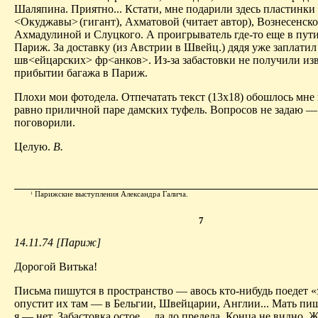
Шаляпина. Приятно... Кстати, мне подарили здесь пластинки
<Окуджавы>
(гигант), Ахматовой (читает автор), Вознесенско
Ахмадулиной и Слуцкого. А проигрыватель где-то еще в пут
Париж. За доставку (из Австрии в Швейц.) дядя уже заплатил
шв<ейцарских> фр<анков>. Из-за забастовки не получили из
прибытии багажа в Париж.
Плохи мои фотодела. Отпечатать текст (13x18) обошлось мне 
равно приличной паре дамских туфель. Вопросов не задаю —
поговорили.
Целую.
В.
Парижские выступления Александра Галича.
1
7
14.11.74 [Париж]
Дорогой Витька!
Письма пишутся в пространство — авось кто-нибудь поедет «
опустит их там — в Бельгии, Швейцарии, Англии... Мать пиш
я — нет. Забастовка остое.…ла до предела. Конца не видно. 