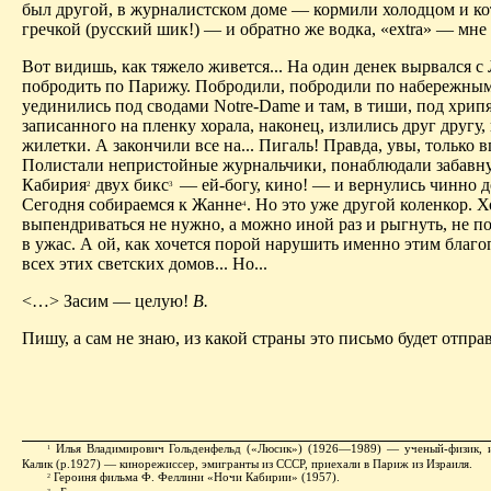
был другой, в журна­листском доме — кормили холодцом и ко
гречкой (русский шик!) — и обратно же водка, «extra» — мне б
Вот видишь, как тяжело живется... На один денек вырвался 
побродить по Парижу. Побродили, побродили по набере­жным
уединились под сводами Notre-Dame и там, в тиши, под хрип
записанного на пленку хорала, наконец, излились друг другу,
жилетки. А закончили все на... Пигаль! Правда, увы, только в
Полистали непристойные журнальчики, понаблюдали забавную
Кабирия
двух бикс
— ей-богу, кино! — и вернулись чинно д
2
3
Сегодня собираемся к Жаннe
. Но это уже другой коленкор. Х
4
выпендриваться не нужно, а можно иной раз и рыгнуть, не п
в ужас. А ой, как хочется порой нарушить именно этим благ
всех этих светских домов... Но...
<…> Засим — целую!
В.
Пишу, а сам не знаю, из какой страны это письмо будет отпра
Илья Владимирович Гольденфельд («Люсик») (1926—1989) — ученый-физик,
1
Калик (р.1927) — кинорежиссер, эмигранты из СССР, приехали в Париж из Израиля.
Героиня фильма Ф. Феллини «Ночи Кабирии» (1957).
2