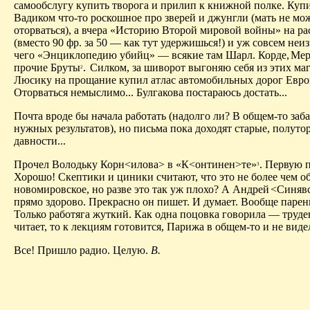
самообслугу купить творога и прилип к книжной полке. Купи
Вадиком что-то роскошное про зверей и джунгли (мать не мо
оторваться), а вчера «Историю Второй мировой войны» на ра
(вместо 90 фр. за 50 — как тут удержишься!) и уж совсем неи
чего «Энциклопедию убийц» — всякие там Шарл. Корде,
Мер
прочие Бруты
.
Силком, за шиворот выгоняю себя из этих маг
2
Люсику на прощание купил атлас автомобильных дорог Евро
Оторваться немыслимо... Булгакова постараюсь достать...
Почта вроде бы начала работать (надолго ли? В общем-то заба
нужных результатов), но письма пока доходят старые, полут
давности...
Прочел Володьку Корн<илова> в «К<онтинен>те»
. Первую п
3
Хорошо! Скептики и циники считают, что это не более чем о
новомировское, но разве это так уж плохо? А Андрей
<Синявс
прямо здорово. Прекрасно он пишет. И думает. Вообще парень
Только работяга жуткий. Как одна поцовка говорила — труде
читает, то к лекциям готовится, Парижа в общем-то и не вид
Все! Пришло радио. Целую.
В.