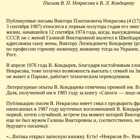
Письма В. П. Некрасова к В. Л. Кондыреву
Публикуемые письма Виктора Платоновича Некрасова (4 (17
3 сентября 1987) относятся к первым полутора годам его эми
жизни, начавшейся 12 сентября 1974 года, когда, вынужденн
СССР, он с женой Галиной Викторовной вылетел в Швейцар
адресованы сыну жены, Виктору Леонидовичу Кондыреву (род.
по профессии горному инженеру, жившему тогда на Украине,
Роге.
В апреле 1976 года В. Кондырев, благодаря настойчивым хло
Некрасова, тоже получил возможность выехать с семьей на За
он живет в Париже, работает техническим переводчиком.
Литературные опыты В. Кондырева отмечены премией им. В
Даля, полученной им в 1985 году за книгу «Сапоги — лицо о
Публикацию писем В. Некрасова имеет смысл предварить ф
написанных в 1987 году шуточных воспоминаний В. Кондыре
первой, почти случайной, встрече (на момент которой Викто
еще не был мужем Галины Викторовны и, соответственно, не 
будущего пасынка):
«...Витька открыл записную книжку. Есть! «Некрасов В». Вик