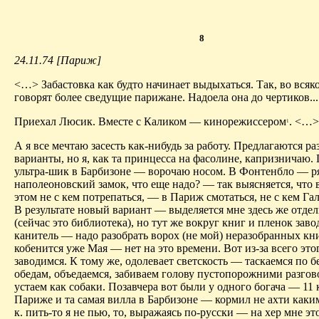
8
24.11.74 [Париж]
<…> Забастовка как будто начинает выдыхаться. Так, во всяко
говорят более сведущие парижане. Надоела она до чертиков...
Приехал Люсик. Вместе с Каликом — кинорежиссером
.
<…>
1
А я все мечтаю засесть как-нибудь за работу. Предлагаются р
варианты, но я, как та принцесса на фасолине, капризничаю.
ультра-шик в Барбизоне — ворочаю носом. В Фонтенбло — ря
наполеоновский замок, что еще надо? — так выясняется, что
этом не с кем потрепаться, — в Париж смотаться, не с кем Гал
В результате новый вариант — выделяется мне здесь же отдел
(сейчас это библиотека), но тут же вокруг книг и пленок заво
канитель — надо разобрать ворох (не мой) неразобранных кни
кобенится уже Мая — нет на это времени. Вот из-за всего эт
заводимся. К тому же, одолевает светскость — таскаемся по 
обедам, объедаемся, забиваем голову пустопорожними разгов
устаем как собаки. Позавчера вот были у одного богача — 11 
Париже и та самая вилла в Барбизоне — кормил не ахти каким
к. пить-то я не пью, то, выражаясь по-русски — на хер мне эт