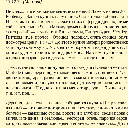
13.12.74 [Марлот]
Нет, заходить в книжные магазины нельзя! Даже в нашем 20-
Fontenay... Зашел купить пару папок. Старательно обошел кни
И все-таки попал в него... Лежит книжка (среди других, не м
соблазнительных!) — «Между двумя войнами» — толстенная,
фотографий — всякие там Вильгельмы, Гинденбурги, Чембер
Гитлеры, ну, и прочее... Отошел, подошел, опять отошел, опя
посмотрел цену...!!! <...> До этого купил матери рождествен
записную книжку, <…> с золотым обрезом и карандашиком. Н
книга будет материнский подарок мне... На этом и успокоился
в ценах подарков раз в десять... Нет — заходить нельзя!
Трехмесячную годовщину нашего отъезда из Киева отметили 
Marlotte (наша деревня), у пылающего камина, под звуки И.-С.
дворе дождь, мрак, развалившись в мягких креслах, не можем
языков пламени, лижущих поленья, и, зажмурив глаза, мысле
переносимся... И одна картина сменяет другую... 17 января, и
т. д. и т. под. …
Деревня, где скучал... вернее, собирается скучать Некр<асов> 
из окна) — это такие вот домики вперемежку с поместьями к
богачей — каменные стены, ворота и в глубине, среди парка c
вилла, и тишина, и безлюдье... Ресторан, отель, парочка баров,
котором даже собачьи консервы и конечно же ананасы... Дом