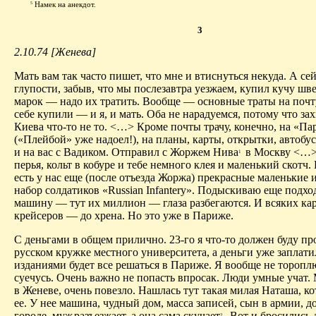
Намек на анекдот.
5
3
2.10.74 [Женева]
Мать вам так часто пишет, что мне и втиснуться некуда. А сей
глупости, забыв, что мы послезавтра уезжаем, купил кучу шв
марок — надо их тратить. Вообще — основные траты на почту
себе купили — и я, и мать. Оба не нарадуемся, потому что за
Киева что-то не то. <…> Кроме почты трачу, конечно, на «Па
(«Плейбой» уже надоел!), на планы, карты, открытки, автобу
и на вас с Вадиком. Отправил с Жоржем Нива
в Москву <…>
1
перья, кольт в кобуре и тебе немного клея и маленький скотч.
есть у нас еще (после отъезда Жоржа) прекрасные маленькие
набор солдатиков «Russian Infantery». Подыскиваю еще подх
машину — тут их миллион — глаза разбегаются. И всяких ка
крейсеров — до хрена. Но это уже в Париже.
С деньгами в общем прилично. 23-го я что-то должен буду пр
русском кружке местного университета, а деньги уже заплати
изданиями будет все решаться в Париже. Я вообще не торопл
суечусь. Очень важно не попасть впросак. Люди умные учат. 
в Женеве, очень повезло. Нашлась тут такая милая Наташа, ко
ее. У нее машина, чудный дом, масса записей, сын в армии, д
городе, муж
разъезжает, а она сама скучает
. Вот и бросились 
2