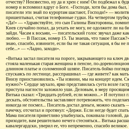
отчеству? Неизвестно, ну да и хрен с ним! Он подбежал к буд
номер и вспомнил вдруг о Боге. «Господи, хотя бы дома был, 
писатели эти знай по курортам шастают, Господи!» — молит
пришептывал, считая телефонные гудки. На четвертом трубку
«Да!» — «Здравствуйте, это сын Галины Викторовны, помни­т
Киев случайно попал, да уехать не могу, не одолжите ли на б
зайди. Часам к вось­ми, — писательский голос звучал даже ка
любно. — В Пассаж, номер 15. Ты знаешь, что такое Пассаж?
знаю, спасибо, извините, если бы не такая ситуация, я бы не 
себе...» — «Ладно, заходи».
«Витька застал писателя на пороге, закрывающего на ключ дв
стояла маленькая старая женщина в пенсне, по-дореволюцио
длинном платье и соломенной шляпе. Писатель бойко погляд
спускаясь по лестнице, расспрашивал — где живете? как мать?
Внизу приостановились. «Ты извини, мы на концерт идем. Ск
нужно?» Сердце заухало, ярко представилась суета возле гаст
приступа наглости заложило уши. Деловым, в меру просящим
Витька сказал: «Тридцать рублей, если можно...» И потупил г
дескать, обстоятельства заставляют потревожить, что поделае
никогда не посмел... Писатель достал деньги, можно сказать 
пачечку, отсчитал и протянул: «Держи. Если негде будет спать
Мама писателя приветливо улыбнулась, покивала головой, да-
приходите, вам решительно нечего стесняться... Витька расша
кавалергардски, уверил ее, что непременно, спасибо великое.