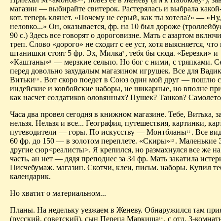
магазин — выбирайте свитерок. Растерялась и выбрала какой-
кот. теперь клянет. «Почему не серый, как ты хотела?» — «Ну,
неловко...» Он, оказывается, фр. на 10 был дороже (троллейбу
90 с.) Здесь все говорят о дороговизне. Мать с азартом включи
треп. Слово «дорого» не сходит с ее уст, хотя выясняется, что
штанишки стоят 5 фр. Эх, Милка
, тебя бы сюда. «Березки» и
7
«Каштаны»
— мерзкие сельпо. Но бог с ними, с тряпками. С
8
перед довольно захудалым магазином игрушек. Все для Вади
Витьки
. Вот скоро поедет в Союз один мой друг — пошлю с
10
индейские и ковбойские наборы, не шикарные, но вполне пр
как насчет солдатиков оловянных? Пушек? Танков? Самолето
Часа два провел сегодня в книжном магазине. Тебе, Витька, з
нельзя. Нельзя и все... География, путешествия, картинки, кар
путеводители — горы. По искусству — Монтбланы
. Все ви
11
60 фр. до 150 — в золотом переплете. «Скиры»
. Маленькие
12
другие сюр<реалисты>. Я крепился, но размахнулся все же на
часть, ан нет — дядя преподнес за 34 фр. Мать закатила истери
Писчебумаж. магазин. Скотчи, клеи, письм. наборы. Купил те
календарик.
Но хватит о материальном...
Планы. На недельку уезжаем в Женеву. Обнаружился там при
(русский, советский), сын Переца Маркиша
, с отд. 3-комна
14