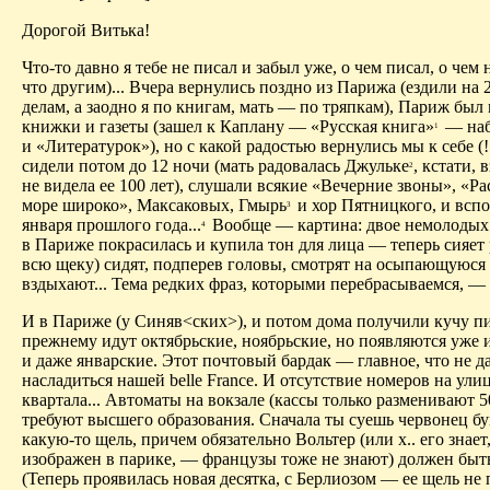
Дорогой Витька!
Что-то давно я тебе не писал и забыл уже, о чем писал, о чем н
что другим)... Вчера вернулись поздно из Парижа (ездили на 2
делам, а заодно я по книгам, мать — по тряпкам), Париж был 
книжки и газеты (зашел к Каплану — «Русская книга»
— наб
1
и «Литературок»), но с какой радостью вернулись мы к себе (!
сидели потом до 12 ночи (мать радовалась Джульке
, кстати, 
2
не видела ее 100 лет), слушали всякие «Вечерние звоны», «Р
море широко», Максаковых, Гмырь
и хор Пятницкого, и всп
3
января прошлого года...
Вообще — картина: двое немолодых 
4
в Париже покрасилась и купила тон для лица — теперь сияет
всю щеку) сидят, подперев головы, смотрят на осыпающуюся 
вздыхают... Тема редких фраз, которыми перебрасываемся, — 
И в Париже (у Синяв<ских>), и потом дома получили кучу пи
прежнему идут октябрьские, ноябрьские, но появляются уже 
и даже январские. Этот почтовый бардак — главное, что не д
насладиться нашей belle France. И отсутствие номеров на ули
квартала... Автоматы на вокзале (кассы только разменивают 50
требуют высшего образования. Сначала ты суешь червонец б
какую-то щель, причем обязательно Вольтер (или х.. его знает,
изображен в парике, — французы тоже не знают) должен быть
(Теперь проявилась новая десятка, с Берлиозом — ее щель не