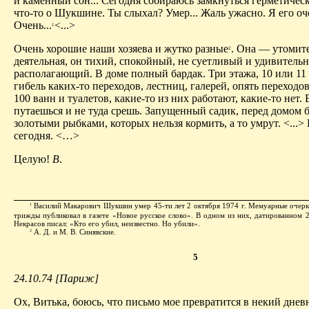
и каменный сон... Сегодня собираюсь замкнуться герметичес
что-то о Шукшине. Ты слыхал? Умер... Жаль ужасно. Я его о
Очень...
<...>
1
Очень хорошие наши хозяева и жутко разные
. Она — утомит
2
деятельная, он тихий, спокойный, не суетливый и удивитель
располагающий. В доме полный бардак. Три этажа, 10 или 11
гибель каких-то переходов, лестниц, галерей, опять переходов
100 ванн и туалетов, какие-то из них работают, какие-то нет. 
путаешься и не туда срешь. Запущенный садик, перед домом 
золотыми рыбками, которых нельзя кормить, а то умрут. <...> 
сегодня. <…>
Целую!
В
.
Василий Макарович Шукшин умер 45-ти лет 2 октября 1974 г. Мемуарные очерк
1
трижды публиковал в газете «Новое русское слово». В одном из них, датированном 27
Некрасов писал: «Кто его убил, неизвестно. Но убили».
А. Д. и М. В. Синявские.
2
5
24.10.74 [Париж]
Ох, Витька, боюсь, что письмо мое превратится в некий дневни