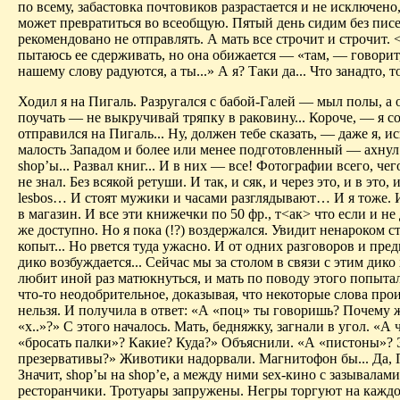
по всему, забастовка почтовиков разрастается и не исключено,
может превратиться во всеобщую. Пятый день сидим без писе
рекомендовано не отправлять. А мать все строчит и строчит. <
пытаюсь ее сдерживать, но она обижается — «там, — говори
нашему слову радуются, а ты...» А я? Таки да... Что занадто, то
Ходил я на Пигаль. Разругался с бабой-Галей — мыл полы, а 
поучать — не выкручивай тряпку в раковину... Короче, — я со
отправился на Пигаль... Ну, должен тебе сказать, — даже я, 
малость 3ападом и более или менее подготовленный — ахнул..
shop’ы... Развал книг... И в них — все! Фотографии всего, чег
не знал. Без всякой ретуши. И так, и сяк, и через это, и в это, 
lesbos… И стоят мужики и часами разглядывают… И я тоже. 
в магазин. И все эти книжечки по 50 фр., т<ак> что если и не 
же доступно. Но я пока (!?) воздержался. Увидит ненароком с
копыт... Но рвется туда ужасно. И от одних разговоров и пр
дико возбуждается... Сейчас мы за столом в связи с этим дико
любит иной раз матюкнуться, и мать по поводу этого попытал
что-то неодобрительное, доказывая, что некоторые слова про
нельзя. И получила в ответ: «А «поц» ты говоришь? Почему ж
«х..»?» С этого началось. Мать, бедняжку, загнали в угол. «А 
«бросать палки»? Какие? Куда?» Объяснили. «А «пистоны»?
презервативы?» Животики надорвали. Магнитофон бы... Да, П
Значит, shop’ы на shop’е, а между ними sex-кино с зазывалам
ресторанчики. Тротуары запружены. Негры торгуют на кажд