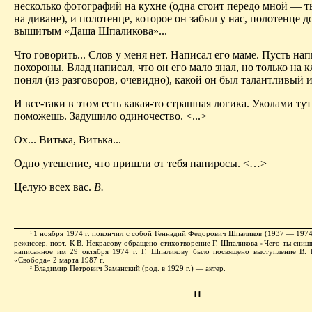
несколько фотографий на кухне (одна стоит передо мной — т
на диване), и полотенце, которое он забыл у нас, полотенце д
вышитым «Даша Шпаликова»...
Что говорить... Слов у меня нет. Написал его маме. Пусть на
похороны. Влад написал, что он его мало знал, но только на 
понял (из разговоров, очевидно), какой он был талантливый и 
И все-таки в этом есть какая-то страшная логика. Уколами тут
поможешь. Задушило одиночество. <...>
Ох... Витька, Витька...
Одно утешение, что пришли от тебя папиросы. <…>
Целую всех вас.
В.
1 ноября 1974 г. покончил с собой Геннадий Федорович Шпаликов (1937 — 197
1
режиссер, поэт. К В. Некрасову обращено стихотворение Г. Шпаликова «Чего ты сни
написанное им 29 октября 1974 г. Г. Шпаликову было посвящено выступление В. 
«Свобода» 2 марта 1987 г.
Владимир Петрович Заманский (род. в 1929 г.) — актер.
2
11