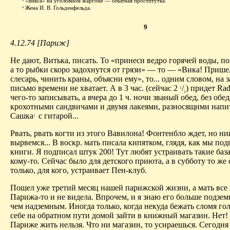
«Бикса» на уголовном жаргоне — опытная проститутка.
3
Жена И. В. Гольденфельда.
4
9
4.12.74 [Париж]
Не дают, Витька, писать. То «принеси ведро горячей воды, п
а то рыбки скоро задохнутся от грязи» — то — «Вика! Прише
слесарь, чинить краны, объясни ему», то... одним словом, на з
письмо времени не хватает. А в 3 час. (сейчас 2
/
) придет Radi
1
2
чего-то записывать, а вчера до 1 ч. ночи званый обед, без обед
крохотными сандвичами и двумя лакеями, разносящими напи
Сашка
с гитарой...
1
Рвать, рвать когти из этого Вавилона! Фонтенбло ждет, но ни
вырвемся... В воскр. мать писала кипятком, глядя, как мы по
книги. Я подписал штук 200! Тут любят устраивать такие ба
кому-то. Сейчас было для детского приюта, а в субботу то же 
только, для кого, устраивает Пен-клуб.
Пошел уже третий месяц нашей парижской жизни, а мать все 
Парижа-то и не видела. Впрочем, и я знаю его больше подзем
чем надземным. Иногда только, когда некуда бежать сломя го
себе на обратном пути домой зайти в книжный магазин. Нет! 
Париже жить нельзя. Что ни магазин, то усираешься. Сегодня