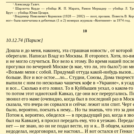
Александр Галич.
1
Шарлотта Корде — убийца Ж. П. Марата, Рамон Меркадер — убийца Л. Тр
2
Брут — убийца Юлия Цезаря.
Владимир Николаевич Корнилов (1928 — 2002) — поэт, прозаик. Повесть В. Корн
3
ног» была напечатана в дебютных (1 и 2) номерах журнала «Континент» за 1974 год.
10
10.12.74 [Париж]
Дошла и до меня, наконец, эта страшная новость
, от которой
1
оберегали. Написал Влад
из Москвы. Я оторопел. Хотя, по-в
2
и не могло случиться. Все вело к этому. Во время нашей посл
прогулки по вечерней Москве (в мае, что ли, это было?) он мн
«Возьми меня с собой. Придумай оттуда какой-нибудь вызов..
больше. Все и все остое....ло... Студии, Союзы, Дома творчест
выпили с ним по несколько чашечек кофе в «Украине», я усад
и все... Сколько я его ловил. То в Куйбышев уехал, о каком-то
то потом этот идиотский Кавказ, где они все переругались. П
звонил его маме (очевидно, когда был в последний раз в Моск
сказала, что вчера он сорвался и сейчас лежит или спит. Черт 
было, вероятно, поехать к нему... Но ты знаешь, что это за дни
Потом я, вероятно, обиделся — в предыдущий раз, когда я зво
был на Кавказе), я просил передать ему, что я уезжаю. Переда
нет — не знаю, но он не подал вести, ну и я... В общем, казню
недоделал, недоговорил, не настоял... И вот остался от Генки 