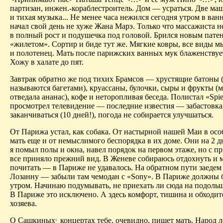
партизан, инжен.-кораблестроитель. Дом — усраться. Две м
и тихая музыка... Не менее часа нежился сегодня утром в ван
начал свой день не хуже Жана Марэ. Только что массажиста н
в полный рост и подушечка под головой. Брился новым пат
«жилетом». Сортир и биде тут же. Мягкие ковры, все виды 
и полотенец. Мать после парижских ванных мук блаженствует
Хожу в халате до пят.
Завтрак обратно же под тихих Брамсов — хрустящие батоны (
называются багетами), круассаны, булочки, сыры и фрукты (
отведала ананас), кофе и неторопливая беседа. Полистал «Spie
просмотрел телевидение — последние известия — забастовка
заканчиваться (10 дней!), погода не собирается улучшаться.
От Парижа устал, как собака. От настырной нашей Маи в осо
мать еще и от немыслимого беспорядка в их доме. Они на 2 
я помыл полы и окна, навел порядок на первом этаже, но с пр
все приняло прежний вид. В Женеве собираюсь отдохнуть и 
почитать — в Париже не удавалось. На обратном пути заедем 
Лозанну — забыли там чемодан с «Sony». В Париже должны б
утром. Начинаю подумывать, не приехать ли сюда на подольш
В Париже это исключено. А здесь комфорт, тишина и обходи
хозяева.
О Сашкиных
концертах тебе, очевидно, пишет мать. Народ л
1