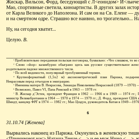
Жискар, Вильсон, Форд, беседующий с Л<еонидом> И<льич
Мао, спортивные светила, киноартисты. В других залах ист
от Карла Великого до Наполеона. И сам он на Св. Елене — 
и на смертном одре. Страшно все наивно, но трогательно... На
Ну, на сегодня хватит...
Целую.
В.
Приблизительно переданная польская поговорка, буквально: «Что слишком, то во 
1
Слово «shop» каламбурно обыграно здесь как русское существительное женск
2
родительном падеже множественного числа.
По всей видимости, популярный трехбуквенный термин.
3
Крупноформатный (1,5x2 м) аксонометрический план Парижа, подаре
4
Некрасовым перед отъездом в эмиграцию.
Именины матери В. Некрасова, Зинаиды Николаевны Некрасовой (1879 —1970) —
5
Возможно, Павел VI, Папа Римский в 1963 — 1978 гг.
6
В. Жискар д’Эстен, президент Франции в 1962 — 1966 и в 1969 — 1974 гг.; Г
7
министр Великобритании в 1964 — 1970 и 1974 — 1979 гг.; Д. Форд, президент США в 
Шмидт, канцлер ФРГ в 1974 — 1982 гг.; Мао Цзэдун, руководитель Китая в 1949—1976
6
31.10.74 [Женева]
Вырвались наконец из Парижа. Окунулись в женевскую тиши
<Принимают нас> Наташа Тенце <…> и ее муж Нино <…>, 