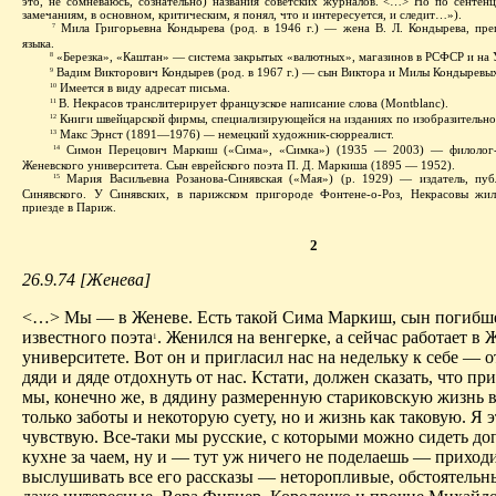
это, не сомневаюсь, сознательно) названия советских журналов. <…> Но по сентен
замечаниям, в основном, критическим, я понял, что и интересуется, и следит…»).
Мила Григорьевна Кондырева (род. в 1946 г.) — жена В. Л. Кондырева, пре
7
языка.
«Березка», «Каштан» — система закрытых «валютных», магазинов в РСФСР и на 
8
Вадим Викторович Кондырев (род. в 1967 г.) — сын Виктора и Милы Кондыревы
9
Имеется в виду адресат письма.
10
В. Некрасов транслитерирует французское написание слова (Montblanc).
11
Книги
швейцарской фирмы, специализирующейся на изданиях по изобразительно
12
Макс Эрнст (1891—1976)
—
немецкий художник-сюрреалист.
13
Симон Перецович Маркиш («Сима», «Симка») (1935 — 2003) — филолог-к
14
Женевского университета. Сын еврейского поэта П. Д. Маркиша (1895 — 1952).
Мария Васильевна Розанова-Синявская («Мая») (р. 1929) — издатель, пуб
15
Синявского. У Синявских, в парижском пригороде Фонтене-о-Роз, Некрасовы жи
приезде в Париж.
2
26.9.74 [Женева]
<…> Мы — в Женеве. Есть такой Сима Маркиш, сын погибшег
известного поэта
. Женился на венгерке, а сейчас работает в
1
университете. Вот он и пригласил нас на недельку к себе — о
дяди и дяде отдохнуть от нас. Кстати, должен сказать, что пр
мы, конечно же, в дядину размеренную стариковскую жизнь 
только заботы и некоторую суету, но и жизнь как таковую. Я 
чувствую. Все-таки мы русские, с которыми можно сидеть до
кухне за чаем, ну и — тут уж ничего не поделаешь — приход
выслушивать все его рассказы — неторопливые, обстоятельн