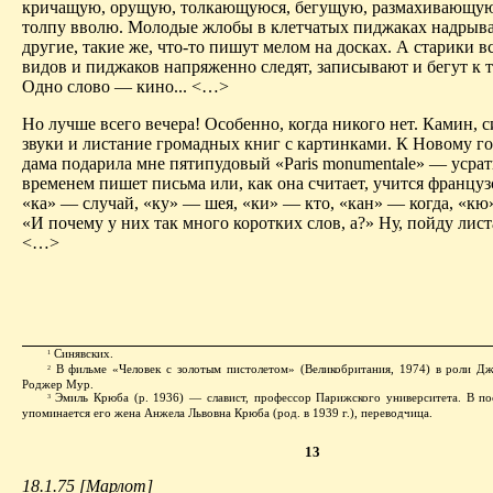
кричащую, орущую, толкающуюся, бегущую, размахивающу
толпу вволю. Молодые жлобы в клетчатых пиджаках надрыва
другие, такие же, что-то пишут мелом на досках. А старики вс
видов и пиджаков напряженно следят, записывают и бегут к 
Одно слово — кино... <…>
Но лучше всего вечера! Особенно, когда никого нет. Камин, 
звуки и листание громадных книг с картинками. К Новому го
дама подарила мне пятипудовый «Paris monumentale» — усрать
временем пишет письма или, как она считает, учится француз
«ка» — случай, «ку» — шея, «ки» — кто, «кан» — когда, «кю»
«И почему у них так много коротких слов, а?» Ну, пойду лист
<…>
Синявских.
1
В фильме «Человек с золотым пистолетом» (Великобритания, 1974) в роли Дж
2
Роджер Мур.
Эмиль Крюба (р. 1936) — славист, профессор Парижского университета. В п
3
упоминается его жена Анжела Львовна Крюба (род. в 1939 г.), переводчица.
13
18.1.75 [Марлот]