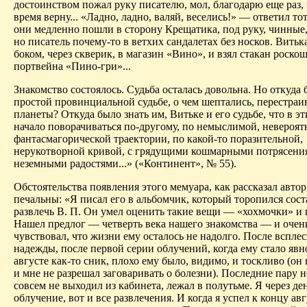
достоинством пожал руку писателю, мол, благодарю еще раз,
время верну... «Ладно, ладно, валяй, веселись!» — ответил то
они медленно пошли в сторону Крещатика, под руку, чинные, 
но писатель почему-то в ветхих сандалетах без носков. Витьк
боком, через скверик, в магазин «Вино», и взял стакан роско
портвейна «Пино-гри»...
Знакомство состоялось. Судьба осталась довольна. Но откуда 
простой провинциальной судьбе, о чем шептались, перестраив
планеты? Откуда было знать им, Витьке и его судьбе, что в э
начало поворачиваться по-другому, по немыслимой, невероят
фантасмагорической траектории, по какой-то поразительной,
нерукотворной кривой, с грядущими кошмарными потрясени
неземными радостями...» («Континент», № 55).
Обстоятельства появления этого мемуара, как рассказал автор
печальны: «Я писал его в альбомчик, который торопился сост
развлечь В. П. Он умел оценить такие вещи — «хохмочки» и
Нашел предлог — четверть века нашего знакомства — и очен
чувствовал, что жизни ему осталось не надолго. После вспле
надежды, после первой серии облучений, когда ему стало явн
августе как-то сник, плохо ему было, видимо, и тоскливо (он
и мне не разрешал заговаривать о болезни). Последние пару н
совсем не выходил из кабинета, лежал в полутьме. Я через ден
облучение, вот и все развлечения. И когда я успел к концу ав