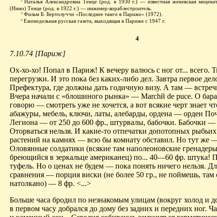
Наталья Александровна Тенце (род. в 1930 г.) — известная женевская мецена
2
(Нино) Тенце (род. в 1922 г.) — инженер-кораблестроитель.
Фильм Б. Бертолуччи «Последнее танго в Париже» (1972).
3
Еженедельная русская газета, выходящая в Париже
с 1947 г.
4
4
7.10.74 [Париж]
Ох-хо-хо! Попал в Париж! К вечеру валюсь с ног от... всего.
перегрузки. И это пока без каких-либо дел. Завтра первое де
Префектура, где должны дать годичную визу. А там — встреч
Вчера начали с «блошиного рынка» — March
й
de puce. О бар
говорю — смотреть уже не хочется, а вот всякие черт знает ч
абажуры, мебель, ключи, латы, алебарды, ордена — орден По
Легиона — от 250 до 600 фр., штурвалы, бабочки. Бабочки — 
Оторваться нельзя. И какие-то отпечатки допотопных рыбьих
растений на камнях — всю бы комнату обставил. Но тут же 
Оловянные солдатики (всякие там наполеоновские гренадеры
бреющийся в зеркальце американец) по... 40—60 фр. штука! 
туфель. Но о ценах не будем — пока понять ничего нельзя. Дл
сравнения — порция виски (не более 50 гр., не поймешь, там 
натолкано) — 8 фр. <...>
Больше часа бродил по незнакомым улицам (вокруг холод и д
в первом часу добрался до дому без задних и передних ног. Ча