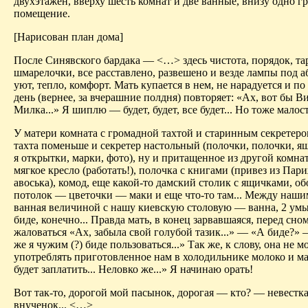
двухэтажен, вверху шесть комнат и две ванные, внизу одно г
помещение.
[Нарисован план дома]
После Синявского бардака — <…> здесь чистота, порядок, та
шмарелочки, все расставлено, развешено и везде лампы под
уют, тепло, комфорт. Мать купается в нем, не нарадуется и по
день (вернее, за вчерашние полдня) повторяет: «Ах, вот бы Ви
Милка...» Я шиплю — будет, будет, все будет... Но тоже малос
У матери комната с громадной тахтой и старинным секретеро
тахта поменьше и секретер настольный (полочки, полочки, я
я открытки, марки, фото), ну и притащенное из другой комн
мягкое кресло (работать!), полочка с книгами (привез из Пар
авоська), комод, еще какой-то дамский столик с ящичками, об
потолок — цветочки — маки и еще что-то там... Между наш
ванная величиной с нашу киевскую столовую — ванна, 2 ум
биде, конечно... Правда мать, в конец зарвавшаяся, перед сно
жаловаться «Ах, забыла свой голубой тазик...» — «А биде?»
же я чужим (?) биде пользоваться...» Так же, к слову, она не м
употреблять приготовленное нам в холодильнике молоко и ма
будет заплатить... Неловко же...» Я начинаю орать!
Вот так-то, дорогой мой пасынок, дорогая — кто? — невестка
внученок... <…>