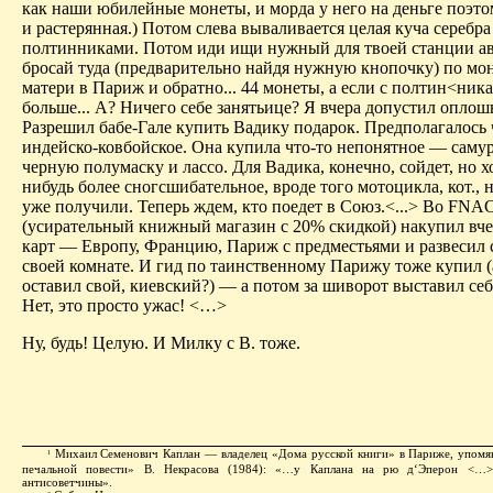
как наши юбилейные монеты, и морда у него на деньге поэт
и растерянная.) Потом слева вываливается целая куча серебр
полтинниками. Потом иди ищи нужный для твоей станции ав
бросай туда (предварительно найдя нужную кнопочку) по мо
матери в Париж и обратно... 44 монеты, а если с полтин<ник
больше... А? Ничего себе занятьице? Я вчера допустил оплош
Разрешил бабе-Гале купить Вадику подарок. Предполагалось 
индейско-ковбойское. Она купила что-то непонятное — саму
черную полумаску и лассо. Для Вадика, конечно, сойдет, но х
нибудь более сногсшибательное, вроде того мотоцикла, кот., 
уже получили. Теперь ждем, кто поедет в Союз.<...> Во FNA
(усирательный книжный магазин с 20% скидкой) накупил вче
карт — Европу, Францию, Париж с предместьями и развесил 
своей комнате. И гид по таинственному Парижу тоже купил (
оставил свой, киевский?) — а потом за шиворот выставил себ
Нет, это просто ужас! <…>
Ну, будь! Целую. И Милку с В. тоже.
Михаил Семенович Каплан — владелец «Дома русской книги» в Париже, упомя
1
печальной повести» В. Некрасова (1984): «…у Каплана на рю д‘Эперон <…>
антисоветчины».