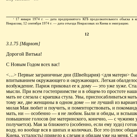
17 января 1974 г. — дата предпринятого КГБ продолжительного обыска в ки
1
Некрасова; 12 сентября 1974 г. — дата отъезда Некрасовых из Киева в эмиграцию.
12
3.1.75 [Марлот]
Дорогой Витька!
С Новым Годом всех вас!
<…> Первые заграничные дни (Швейцария) <для матери> бы
впитыванием окружающего и окружающих. Легкая обалделос
возбуждение. Париж приковал ее к дому — это уже хуже. Ста
мысли. При всем гостеприимстве и в общем-то простоте наши
мать не слезала с краешка стула. Увы, приспосабливаться мать
тому же, две женщины в одном доме — не лучший из вариан
милая Мая любит и поучить, и поменторствовать, и покомандо
мать, ни — особенно — я не любим. Были и обиды, и вспышк
повышение голосов (не материнского, конечно, — с чужими у
получается). Мая за ближнего (особенно, если ему худо) готов
воду, но вообще вся в шипах и колючках. Все это (плюс общая
Киева, усталость) привело к слезам и обидам уже на меня. С