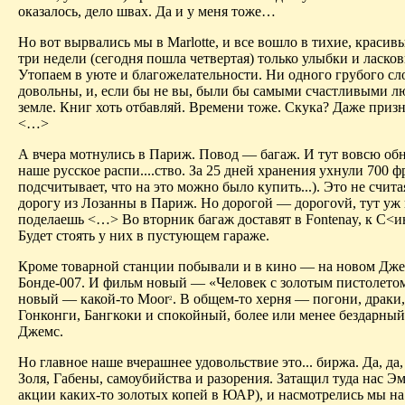
оказалось, дело швах. Да и у меня тоже…
Но вот вырвались мы в Marlotte, и все вошло в тихие, красивы
три недели (сегодня пошла четвертая) только улыбки и ласков
Утопаем в уюте и благожелательности. Ни одного грубого сл
довольны, и, если бы не вы, были бы самыми счастливыми л
земле. Книг хоть отбавляй. Времени тоже. Скука? Даже призна
<…>
А вчера мотнулись в Париж. Повод — багаж. И тут вовсю об
наше русское распи....ство. За 25 дней хранения ухнули 700 ф
подсчитывает, что на это можно было купить...). Это не считая
дорогу из Лозанны в Париж. Но дорогой — дорого
v
й, тут уж
поделаешь <…> Во вторник багаж доставят в Fontenay, к С<
Будет стоять у них в пустующем гараже.
Кроме товарной станции побывали и в кино — на новом Дж
Бонде-007. И фильм новый — «Человек с золотым пистолетом
новый — какой-то Moor
. В общем-то херня — погони, драки,
2
Гонконги, Бангкоки и спокойный, более или менее бездарны
Джемс.
Но главное наше вчерашнее удовольствие это... биржа. Да, да,
Золя, Габены, самоубийства и разорения. Затащил туда нас Э
акции каких-то золотых копей в ЮАР), и насмотрелись мы на