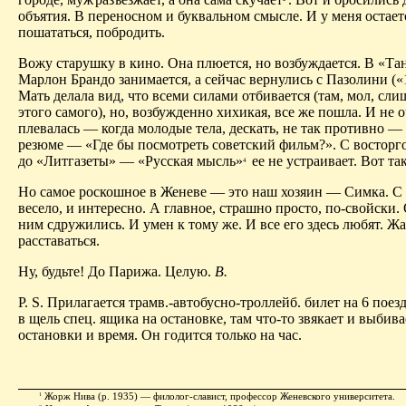
объятия. В переносном и буквальном смысле. И у меня остает
пошататься, побродить.
Вожу старушку в кино. Она плюется, но возбуждается. В «Та
Марлон Брандо занимается, а сейчас вернулись с Пазолини («
Мать делала вид, что всеми силами отбивается (там, мол, сл
этого самого), но, возбужденно хихикая, все же пошла. И не 
плевалась — когда молодые тела, дескать, не так противно —
резюме — «Где бы посмотреть советский фильм?». С восторг
до «Литгазеты» — «Русская мысль»
ее не устраивает. Вот так
4
Но самое роскошное в Женеве — это наш хозяин — Симка. С 
весело, и интересно. А главное, страшно просто, по-свойски.
ним сдружились. И умен к тому же. И все его здесь любят. Ж
расставаться.
Ну, будьте! До Парижа. Целую.
В.
Р. S. Прилагается трамв.-автобусно-троллейб. билет на 6 поез
в щель спец. ящика на остановке, там что-то звякает и выбив
остановки и время. Он годится только на час.
Жорж Нива (р. 1935) — филолог-славист, профессор Женевского университета.
1