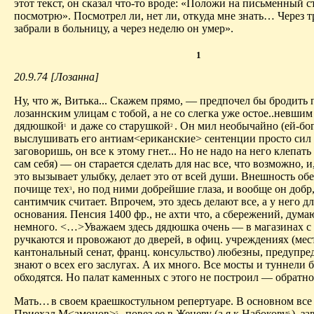
этот текст, он сказал что-то вроде: «Положи на письменный с
посмотрю». Посмотрел ли, нет ли, откуда мне знать… Через т
забрали в больницу, а через неделю он умер».
1
20.9.74 [Лозанна]
Ну, что ж, Витька... Скажем прямо, — предпочел бы бродить п
лозаннским улицам с тобой, а не со слегка уже остое..невшим
дядюшкой
и даже со старушкой
. Он мил необычайно (ей-бог
1
2
выслушивать его антиам<ериканские> сентенции просто сил 
заговоришь, он все к этому гнет... Но не надо на него клепат
сам себя) — он старается сделать для нас все, что возможно, и
это вызывает улыбку, делает это от всей души. Внешность обе
почище тех
, но под ними добрейшие глаза, и вообще он добр,
3
сантимчик считает. Впрочем, это здесь делают все, а у него дл
основания. Пенсия 1400 фр., не ахти что, а сбережений, думаю
немного. <…>Уважаем здесь дядюшка очень — в магазинах с
ручкаются и провожают до дверей, в офиц. учреждениях (ме
кантональный сенат, франц. консульство) любезны, предупре
знают о всех его заслугах. А их много. Все мосты и туннели б
обходятся. Но палат каменных с этого не построил — обратн
Мать…
в своем краешкостульном репертуаре. В основном все
Приехал М<амонов>
,
повез ее в Женеву (а я к Набокову
), за
5
6