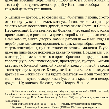
даже интересные. Вера Фигнер, Короленко и прочие Михайл
это на фоне студенч. демонстраций у Казанского собора — вс
каждый день это услышишь.
У Симки — другое. Это совсем наш, 40-летний парень, с ко
отвести душу, все понимает, хотя уже 4 года живет за границе
многих моих московских друзей, в том числе Света
и Саши 
3
Переделкина
. Привезла нас из Лозанны (час езды) его русска
4
приятельница, в роскошном доме которой мы и провели вчер
Семь комнат, внутр. дворик, камин (затопили — и мы, глядя н
перебирали мысленно прошлое), ковры, канделябры, свечи,
сверхмагнитофоны, ну и за столом вилочки-шмилочки. В убо
даже на пипифаксе покоилась какая-то лилия. Предлагали у н
в отъезде), но меня от этого в дрожь бросило — предпочита
холостяцкую, без штучек-мучек, просторную, пустую, 3-ком
квартиру с большой, светлой кухней и электр. плитой. Задож
этого чуть-чуть скучнее. К тому же ботинки <…> мне жмут, н
другие и — Рабинович, вы будете смеяться
— и они тоже жму
5
же — поц — купил с дырочками (уж очень красивые и недорог
дождь... Ну, кончаю. До след. раза. Целую.
В
. <…>
В. Некрасов ошибся: Перец Давидович Маркиш, арестованный в 1949 г. по сфа
1
Еврейского антифашистского комитета, был расстрелян в 1952 г.
Имеется в виду Н. К. Михайловский (1842 — 1894) — публицист, критик, соци
2
направления.
Яков Михайлович Свет (1911 — 1987) — геолог, путешественник, писатель.
3
Вероятно, Александр Аркадьевич Галич (1918 — 1977) — драматург, поэт.
4