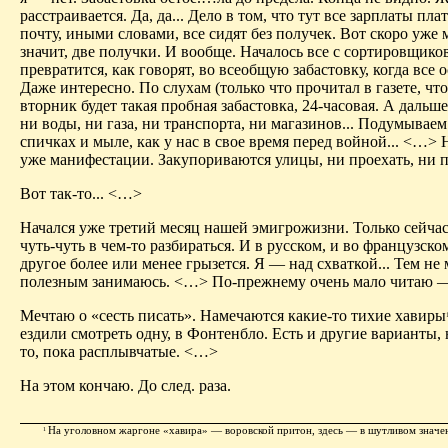
расстраивается. Да, да... Дело в том, что тут все зарплаты пла
почту, иными словами, все сидят без получек. Вот скоро уже 
значит, две получки. И вообще. Началось все с сортировщиков
превратится, как говорят, во всеобщую забастовку, когда все 
Даже интересно. По слухам (только что прочитал в газете, чт
вторник будет такая пробная забастовка, 24-часовая. А дальше.
ни воды, ни газа, ни транспорта, ни магазинов... Подумываем
спичках и мыле, как у нас в свое время перед войной... <…>
уже манифестации. Закупориваются улицы, ни проехать, ни п
Вот так-то... <…>
Начался уже третий месяц нашей эмигрожизни. Только сейча
чуть-чуть в чем-то разбираться. И в русском, и во французском
другое более или менее грызется. Я — над схваткой... Тем не 
полезным занимаюсь. <…> По-прежнему очень мало читаю —
Мечтаю о «сесть писать». Намечаются какие-то тихие хавиры
ездили смотреть одну, в Фонтенбло. Есть и другие варианты, 
то, пока расплывчатые. <…>
На этом кончаю. До след. раза.
На уголовном жаргоне «хавира» — воровской притон, здесь — в шутливом значе
1