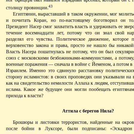
43
столицу провинции.
Египтянин, выраставший в таком окружении, мог молитьс
и почитать Коран, но по-настоящему боготворил он тол
Президент Насер смог захватить власть и удерживать ее зве
течение восемнадцати лет, потому что он знал свой на
разделял его чувства. Политическое движение, которое 
верховенство закона и права, просто не нашло бы никакой
Власть Насера пошатнулась не потому, что он был
секуляри
союз с москов­скими безбожниками-коммунистами, а потому,
военные поражения — сначала в войне с Йеменом, а потом в 
Израилем. Именно это сдвинуло расстановку политически
сторону исламистов: в своих проповедях они указывали на 
как на свидетельство немилости Аллаха к людям, отступивш
ислама. Какое же будущее они могли пообещать египтянам
прихода к власти?
Аттила с берегов Нила?
Брошюры и листовки террористов, найденные на окров
после бойни в Луксоре, были подписаны: «Эскадрон