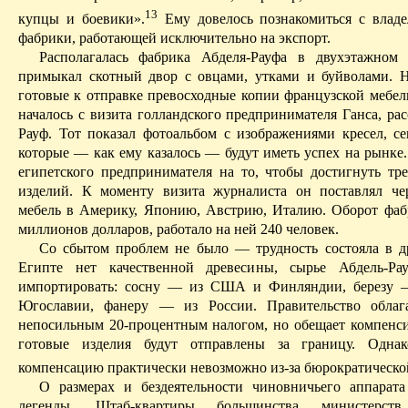
13
купцы и боевики».
Ему довелось познакомиться с владе
фабрики, работающей исключительно на экспорт.
Располагалась фабрика
Абделя-Рауфа
в двухэтажном 
примыкал скотный двор с овцами, утками и буйволами. Н
готовые к отправке превосходные копии французской мебели
началось с визита голландского предпринимателя
Ганса
, ра
Рауф
. Тот показал фотоальбом с изображениями кресел, сек
которые — как ему казалось — будут иметь успех на рынке.
египетского предпринимателя на то, чтобы достигнуть тре
изделий. К моменту визита журналиста он поставлял ч
мебель в Америку, Японию, Австрию, Италию. Оборот фаб
миллионов долларов, работало на ней 240 человек.
Со сбытом проблем не было — трудность состояла
в
др
Египте нет качественной древесины, сырье
Абдель-Ра
импортировать: сосну — из США и Финляндии, березу
Югославии, фанеру — из России. Правительство облаг
непосильным 20-процентным налогом, но обещает компенсир
готовые изделия будут отправлены за границу. Одна
компенсацию практически невозможно из-за бюрократическо
О размерах и бездеятельности чиновничьего аппарата
легенды. Штаб-квартиры большинства министерст