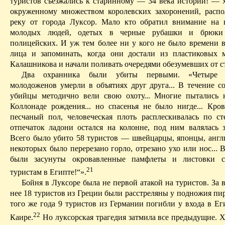
туристов съезжались к старинному — 34 века истории! —
окруженному множеством королевских захоронений, распо
реку от города Луксор. Мало кто обратил внимание на 
молодых людей, одетых в черные рубашки и брюк
полицейских. И уж тем более ни у кого не было времени в
лица и запоминать, когда они достали из пластиковых 
Калашникова и начали поливать очередями обезумевших от с
Два охранника были убиты первыми. «Четыре 
молодоженов умерли в объятиях друг друга... В течение с
убийцы методично вели свою охоту... Многие пытались 
Коллонаде
рождения... но спасенья не было нигде... Кро
песчаный пол, человеческая плоть расплескивалась по ст
отпечаток ладони остался на колонне, под ним валялась зо
Всего было убито 58 туристов — швейцарцы, японцы, англи
некоторых было перерезано горло, отрезано ухо или нос...
были засунуты окровавленные памфлеты и листовки с
21
туристам в Египте!“».
Бойня в Луксоре была не первой атакой на туристов. За 
нее 18 туристов из Греции были расстреляны у подножия пи
того же года 9 туристов из Германии погибли у входа в Ег
22
Каире.
Н
о
луксорская
трагедия затмила все предыдущие. 