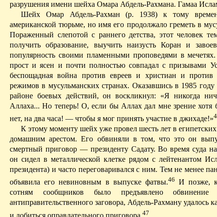
разрушения имени шейха Омара
Абдель-Рахмана
.
Гамаа
Исла
Шейх Омар
Абдель-Рахман
(р. 1938) к тому време
американской тюрьме, но имя его продолжало греметь в мус
Пораженный слепотой с раннего детства, этот
человек
тем
получить образование, выучить наизусть Коран и завоев
популярность своими пламенными проповедями в мечетях.
прост и ясен и почти полностью совпадал с призывами
У
беспощадная война против евреев и христиан и против
режимов в мусульманских странах. Оказавшись в 1985 году 
районе боевых действий, он воскликнул: «Я никогда нич
Аллаха... Но теперь! О, если бы Аллах дал мне зрение хотя
4
нет, на два часа! — чтобы я мог принять участие в джихаде!»
К этому моменту шейх уже провел шесть лет в египетски
домашним арестом. Его обвиняли в том, что это он вып
смерт­ный приговор — президенту
Садату
. Во время суда н
он сидел в металлической клетке рядом с лейтенантом
Исл
президента) и часто переговаривался с ним. Тем не менее пан
46
объявила его невиновным в выпуске фатвы.
И
позже, к
сотням сообщников было предъявлено обвинение 
антиправительственного заговора,
Абдель-Рахману
удалось к
47
и добиться оправдательного приговора.