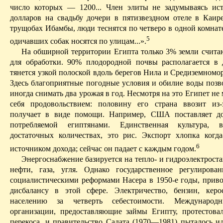
число которых — 1200... Член
элиты
не задумываясь ист
долларов на свадьбу дочери в
пятизвездном
отеле в Каире.
трущобах
Ибамбы
, люди теснятся по четверо в одной комнат
5
одичавших собак носятся по улицам...».
На обширной территории Египта только 3% земли счит
для обработки. 90% плодородной почвы располагается в 
тянется узкой полоской вдоль берегов Нила и Средиземномо
Здесь благоприятные погодные условия и обилие воды позв
иногда снимать два урожая в год. Несмотря на это Египет не
себя продовольствием: половину его страна ввозит из
получает в виде помощи. Например, США поставляет 
потребляемой египтянами. Единственная культура, 
достаточных количествах, это рис. Экспорт хлопка когд
6
источником дохода; сейчас он падает с каждым годом.
Энергоснабжение базируется на тепло- и гидроэлектрост
нефти, газа, угля. Однако государственное регулирован
социалистическими реформами Насера в 1950-е годы, приво
дисбалансу в этой сфере. Электричество, бензин, керо
населению за четверть себестоимости. Международ
организации, предоставляющие займы Египту, протестова
перекоса, и правительство
Садата
(1970—1981) пыталось ид