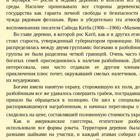
среды. Насилие пронизывало все стороны деревенск
государства как гаранта личной свободы и безопасности
чужда рядовым феллахам. Ярко и убедительно эта атмосф
воспоминаниях писателя
Сайида
Катба
(1906—1966) «Мальчик
Во главе деревни, в которой рос
Катб
, как и в других еги
стоял староста, утвержденный губернатором провинции. Но
распределялась между двумя группами: богачами и разбойни
группы не были разделены четкой границей. Очень часто
богатых семей присоединялись к налетам разбойников. До
интересовала, они часто отдавали ее другим членам
приключения плюс почет, окружавший смелых налетчиков, 
их неудержимо.
Богачи имели нанятую охрану, сторожившую их поля, дом
разбойникам все же удавалось совершить грабеж, пострадавш
пришло бы обращаться в полицию. Он шел к специальн
распоряжавшемуся награбленным, и начинал переговоры о
сходились на цене, составлявшей половинную стоимость
укр
Как и американские гангстеры, египетские разб
использовали все формы рэкета. Территория деревни был
разными шайками на участки, и каждый атаман собирал с