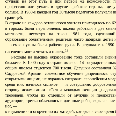
ступали на этот путь и при первой же возможности п
профессию или уехать в другие арабские страны, где у
больше. В 1980-е каждый год 30 тысяч педагогов получали в
границей.
В стране на каждого оставшегося учителя приходилось по 6
в городах были переполнены, школы работали в две смен
местности, несмотря на закон 1981 года, сделавший
образование обязательным, родители часто забирали детей 
— семье нужны были рабочие руки. В результате к 1990 
19
населения могли читать и писать.
Расходы на высшее образование тоже составили значи
бюджете. К 1990 году в стране имелось 14 государственных
общим числом студентов 700 тысяч. Девушки составляли 3
Саудовской Аравии, совместное обучение разрешалось, ст
открытыми лицами, не чурались следовать европейским мода
среди них началось сильное — и
совершенно добровольно
сторону
исламизации
. «Сотни молодых женщин „надевали
требовали, чтобы их отделили от мужчин и предостав
ау
дитории, третьи облачались в длинные робы, скрывавшие 
ног, —
к изумлению и огорчению их матерей, которые в свое время 