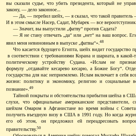
вы сказали судье, что убить президента, который не упра
закону, — дело законное...
—
Да, — перебил шейх, — я сказал, что такой правитель
И в этом смысле Насер,
Садат
,
Мубарек
— все вероотступник
—
Значит, вы выпустили „
фатву
“ против
Садата
?
—
Я не стану отвечать „да“ или „нет“ на ваш вопрос. Ег
48
явил меня невиновным в выпуске „
фатвы
“».
Что касается будущего Египта, шейх видит государство
в соответствии с требованиями Корана и шариата, в какой-
политическому устройству Судана. «Ислам не призна
формулу „отдавайте
кесарево
кесарю, а
Божие
Богу“. Отде
государства для нас неприемлемо. Ислам включает в себя в
жизни: политику и экономику, религию и социальные в
49
познание».
Тайной покрыты и обстоятельства прибытия шейха в СШ
слухи, что официальные американские представители, с
шейхом Омаром в Афганистане во время войны с Совета
получить въездную визу в США в 1991 году. Но когда журн
его об этом, он предложил ей переадресовать вопро
50
правительству.
Обосноваться в Америке шейху помогал Мустафа
Шалаб