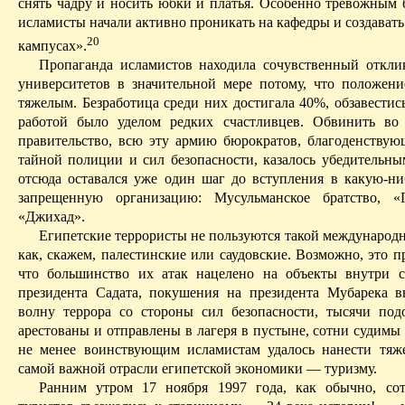
снять чадру и носить юбки и платья. Особенно тревожным б
исламисты начали активно проникать на кафедры и создавать
20
кампусах».
Пропаганда исламистов находила сочувственный откли
университетов в значительной мере потому, что положен
тяжелым. Безработица среди них достигала 40%, обзавестис
работой было уделом редких счастливцев. Обвинить в
правительство, всю эту армию бюрократов, благоденству
тайной полиции и сил безопасности, казалось убедительн
отсюда оставался уже один шаг до вступления в какую-н
запрещенную организацию: Мусульманское братство, «
«Джихад».
Египетские террористы не пользуются такой международн
как, скажем, палестинские или
саудовские
. Возможно, это п
что большинство их атак нацелено на объекты внутри с
президента
Садата
, покушения на президента
Мубарека
вы
волну террора со стороны сил безопасности, тысячи под
арестованы и отправлены в лагеря в пустыне, сотни судимы
не менее воинствующим исламистам удалось нанести тяж
самой важной отрасли египетской экономики — туризму.
Ранним утром 17 ноября 1997 года, как обычно, со