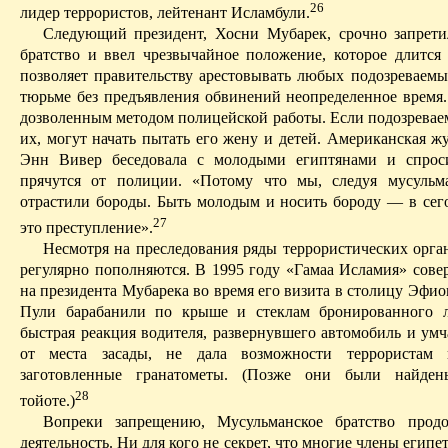
26
лидер террористов, лейтенант Исламбули.
Следующий президент,
Хосни
Мубарек
, срочно запрет
братство и ввел чрезвычайное положение, которое длится
позволяет правительству арестовывать любых подозреваемы
тюрьме без предъявления обвинений неопределенное время
дозволенным методом полицейской работы. Если подозрева
их, могут начать пытать его жену и детей. Американская 
Энн
Вивер беседовала с молодыми египтянами и спрос
прячутся от полиции. «Потому что мы, следуя мусульм
отрастили бороды. Быть молодым и носить бороду — в се
27
это преступление».
Несмотря на
преследования
ряды террористических орга
регулярно пополняются. В 1995 году «
Гамаа
Исламия
» сове
на президента
Мубарека
во время его визита в столицу Эфио
Пули барабанили по крыше и стеклам бронированного л
быстрая реакция
водителя, развернувшего автомобиль и умч
от места засады, не дала возможности террористам 
заготовленные гранатометы. (Позже они были найд
28
тойоте
.)
Вопреки запрещению, Мусульманское братство прод
деятельность. Ни для кого не секрет, что многие члены египе