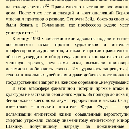
32
на голову еретика.
Правительство выставило вооруженн
дома. После трех лет апелляций и
контр­апелляций
Верхов
утвердил приговор о разводе. Супруги
Зейд
, боясь за свою
были бежать в Голландию, где профессора ждало мес
33
университете.
К концу 1990-х «исламистские адвокаты подали в египе
восьмидесяти исков против художников и интеллек
профессоров и журналистов, а также и против правительств
образом утвердить в обход
секулярного
законодательства за
меньшую тревогу, чем сами иски, вызывали приговор
исламисты добивались
своего
. Им удавалось запрещать ф
тексты в школьных учебниках и даже добиться постановлен
государственный запрет на женское обрезание „немусульманс
В этой атмосфере фанатичной истерии прямые атаки н
культуры не заставили себя долго ждать.
За полгода до иска 
Зейда
около своего дома двумя террористами в масках был р
известный египетский писатель
Фараг
Фода
— горяч
исламизации
египетской жизни, объявленный вероотступн
смертью угрожали самому знаменитому египетскому кино
Шахину
, получившему награду за пожизненные 