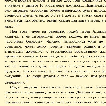
международные доноры в начале 2002 года согласились с
вливание в размере 10 миллиардов долларов... Правительст
оно разрешает свободный обмен египетского фунта на долл
стоимость фунта
упала до 6,5 за 1 доллар и власти снов
вмешаться. Как обычно, режим сделал два шага вперед, 
17
назад».
При всем упоре на равенство людей перед Аллахом
культура, в ее сегодняшней форме, похоже, не имеет н
«достойная бедность». Человек, пытающийся жить по
средствам, может легко потерять уважение родных и б
египетский журналист с европейским образованием жал
пришлось залезть в большие долги, чтобы купить кварти
которая только что вышла за человека с солидным заработк
что не только его дети, но друзья и родные ожидали о
щедрости. Как египтянин он был бы пристыжен, если бы
ожиданий. Что люди думают о тебе — важнее, чем реа
18
свершения».
Среди лозунгов
насеровской
революции было обещан
школьного образования для всех египтян. Действительно, в
бюджете расходы на расширение сети школ росли непрерывно
школьного учителя никогда не считалась престижной. Молод