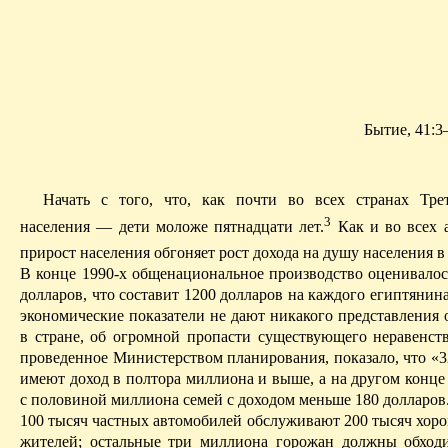
Бытие, 41:3
Начать с того, что, как почти во всех странах
Т
ре
3
населения — дети моложе пятнадцати лет.
Как и во всех а
прирост населения обгоняет рост дохода на душу населения в 
В конце 1990-х общенациональное производство оценивалос
долларов, что составит 1200 долларов на каждого египтянин
экономические показатели не дают никакого представления 
в стране, об огромной пропасти существующего неравенств
проведенное Министерством планирования, показало, что «3
имеют доход в полтора миллиона и выше, а на другом конц
с половиной миллиона семей с доходом меньше 180 долларов.
100 тысяч частных автомобилей обслуживают 200 тысяч хор
жителей; остальные три миллиона горожан должны обходи