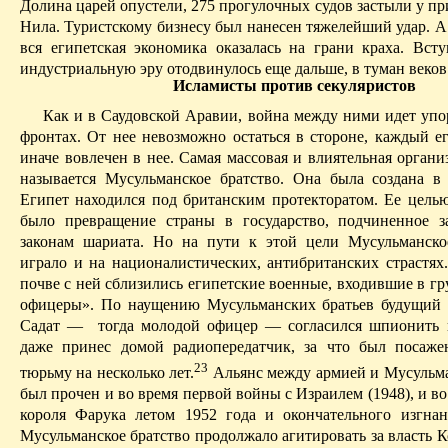
Долина царей опустели, 275 прогулочных судов застыли у пр
Нила. Туристскому бизнесу был нанесен тяжелейший удар. А 
вся египетская экономика оказалась на грани краха. Вст
индустриальную эру отодвинулось еще дальше, в туман веков
Исламисты против
секуляристов
Как и в Саудовской Аравии, война между ними идет упо
фронтах. От нее невозможно остаться в стороне, каждый е
иначе вовлечен в нее. Самая массовая и влиятельная орган
называется Мусульманское братство. Она была создана в 
Египет находился под британским протекторатом. Ее целью
было превращение страны в государство, подчиненное з
законам шариата. Но на пути к этой цели Мусульманское
играло и на националистических,
антибританских
страстях
почве с ней сблизились египетские военные, входившие в г
офицеры».
По наущению Мусульманских братьев будущий
Садат
—
тогда молодой офицер — согласился шпионить 
даже принес домой радиопередатчик, за что был посаже
23
тюрьму на несколько лет.
Альянс между армией и Мусульм
был прочен и во время первой войны с Израилем (1948), и в
короля
Фарука
летом 1952 года и окончательного изгнан
Мусульманское братство продолжало агитировать за власть К