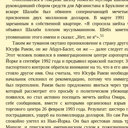
руководивший сбором сре
дств дл
я Афганистана в Бруклине 
вскоре
Шалаби
был обвинен соперничающей мечетью
присвоении двух миллионов долларов. В марте 1991 
зарезанным в собственной квартире. «Я спросила шейха 
объявил
Шалаби
плохим мусульманином. Шейх заметн
51
упоминании этого имени и сказал: „Нет, не я“».
Таким же туманом окутано проникновение в страну
друг
Юсуфа
Рамзи
, он же
Абдул-Басит
, он же — далее следует 
Этот человек появился в иммиграционном центре аэропорт
Йорке в сентябре 1992 года и предъявил иракский паспорт. 
паспортного контроля обратила внимание на то, что в его а
стояло другое имя. Она считала, что Юсуфа
Рамзи
необходи
начальник отклонил ее рекомендацию, потому что иммиг
был переполнен.
Рамзи
было предложено явиться через три
который рассмотрит его просьбу о политическом убежище
появился, но стал активно посещать мечеть шейха Омара, 
себе сообщников, вместе с которыми организовал взрыв
торгового центра 26 февраля 1993 года. Результат: шестеро
пострадавших, ущерб на полмиллиарда долларов. Но сам
Ра
спокойно улетел из Нью-Йорка. Он был арестован лишь тр
Маниле, и присужден американским судом к пожизненно