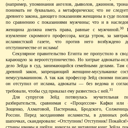
(например, упоминания ангелов, дьяволов, джиннов, трона
понимать не буквально, а метафорически; что не следуе
древнего закона, дающего показаниям женщины в суде поло
по сравнению с показаниями мужчины; что и в наследо
30
женщина должна иметь права, равные с мужчиной.
изумление скромного профессора, когда утром, за завтра
исламистской газете, что против него возбуждено 
отступничестве от ислама!
Секулярное
правительство Египта не пропустило в свод
карающую за вероотступничество. Но хитрые адвокаты-ис
дело
Зейда
в суд, занимающийся семейными делами. Там о
древний закон, запрещающий женщине-мусульманке сос
немусульманином
.
А так как профессор
Зейд
своими писани
он отступил от ислама, адвокаты — без ведома и согл
31
требовали, чтобы суд приказал ему развестись с ней.
Для супругов
Зейд
потянулась мучительная по
разбирательств, сравнимая с «Процессом» Кафки или
Зощенко, Ахматовой, Пастернака, Бродского, Солжениц
России. Перед заседаниями исламисты, в длинных ро
шапочках, скандировали: «Отступник! Отступник! Покайся!»
страны имамы и шейхи, никогда не читавшие книг
Зейда
, п