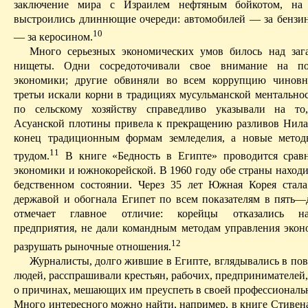
заключение мира с Израилем нефтяным бойкотом, на 
выстроились длиннющие очереди: автомобилей — за бензи
10
— за керосином.
Много серьезных экономических умов билось над зага
нищеты. Одни сосредоточивали свое внимание на по
экономики; другие обвиняли во всем коррупцию чиновни
третьи искали корни в традициях мусульманской ментально
по сельскому хозяйству справедливо указывали на то
Асуанской
плотины привела к прекращению разливов Нила
конец традиционным формам земледелия, а новые метод
11
трудом.
В
книге «Бедность в Египте» проводится сравн
экономики и южнокорей­ской. В 1960 году обе страны наход
бедственном состоянии. Через 35 лет Южная Корея стала
державой и обогнала Египет по всем показателям в пять—д
отмечает главное отличие: корейцы отказались нац
предприятия, не дали командным методам управления экон
12
разрушать рыночные отношения.
Журналисты, долго жившие в Египте, вглядывались в по
людей, расспрашивали крестьян, рабочих, предпринимателей
о причинах, мешающих им преуспеть в своей профессиональн
Много интересного можно найти, например, в книге Стиве