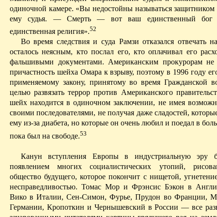
одиночной камере. «Вы
недостойны
называться защитником 
ему судья. — Смерть — вот ваш единственный бог 
52
единственная религия».
Во время следствия и суда
Рамзи
отказался отвечать н
осталось неясным, кто послал его, кто оплачивал его расх
фальшивыми документами. Американским прокурорам не у
причастность шейха Омара к взрыву, поэтому в 1996 году ег
применяемому закону, принятому во время Гражданской в
целью развязать террор против Американского правительст
шейх находится в одиночном заключении, не имея возможн
своими последователями, не получая даже сладостей, которы
ему из-за диабета, но которые он очень любил и поедал в бол
53
пока был на свободе.
Канун вступления Европы в индустриальную эру б
появлением многих социалистических утопий, рисова
общество будущего, которое покончит с нищетой, угнетение
несправедливостью. Томас Мор и
Фрэнсис
Бэкон в Англи
Вико в Италии, Сен-Симон, Фурье, Прудон во Франции, М
Германии, Кропоткин и Чернышевский в России — все раз