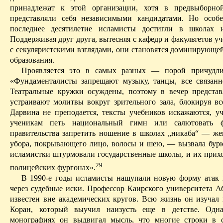
принадлежат к этой организации, хотя в предвыборн
представляли себя независимыми кандидатами. Но особе
последнее десятилетие исламисты достигли в школах и
Поддерживая друг друга, вытесняя с кафедр и факультетов у
с
секуляристскими
взглядами, они становятся доминирующей
образования.
Проявляется это в самых разных — порой причудл
«Фундаменталисты запрещают музыку, танцы, все связанн
Театральные кружки осуждены, поэтому в вечер представ
устраивают молитвы вокруг зрительного зала, блокируя все
Дарвина не преподается, тексты учебников искажаются, у
ученикам петь национальный гимн или салютовать фл
правительства запретить ношение в школах „
никаба
“ — же
убора, покрывающего лицо, волосы и шею, — вызвала бур
исламистки
штурмовали государственные школы, и их прихо
29
полицейских фургонах».
В 1990-е годы исламисты нащупали новую форму атак
через судебные иски. Профессор Каирского университета
А
известен вне академических кругов. Всю жизнь он изучал
Коран, который выучил наизусть еще в детстве. Одн
монографиях он выдвигал мысль, что многие строки в 