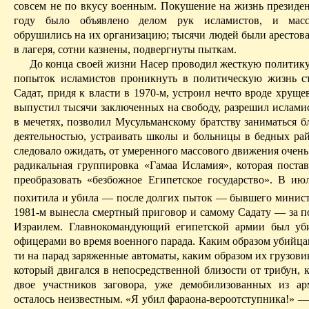
совсем не по вкусу военным. Покушение на жизнь президен
году было объявлено делом рук исламистов, и масс
обрушились на их организацию; тысячи людей были арестов
в лагеря, сотни казнены, подверг­нуты пыткам.
До конца своей жизни Насер проводил жесткую политику
попыток исламистов проникнуть в политическую жизнь 
Садат
, придя к власти в 1970-м, устроил нечто вроде хруще
выпустил тысячи заключенных на свободу, разрешил ислами
в мечетях, позволил Мусульманскому братству заниматься б
деятельностью, устраивать школы и больницы в бедных рай
следовало ожидать, от умеренного массового движения очень
радикальная группировка «
Гамаа
Исламия
», которая поста
преобразовать «безбожное Египетское государство». В ию
похитила и убила — после долгих пыток — бывшего минист
1981-м вынесла смертный приговор и самому
Садату
— за п
Израилем. Главнокомандующий египетской армии был уб
офицерами во время военного парада. Каким образом убийца
ти на парад заряженные автоматы, каким образом их грузовик
который двигался в непосредственной близости от трибун, 
двое участников заговора, уже демобилизованных из а
осталось неизвестным. «Я убил фараона-вероотступника!» —