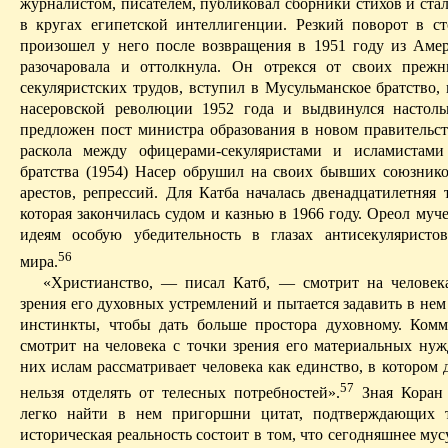
журналистом, писателем, публиковал сборники стихов и ста
в кругах египетской интеллигенции. Резкий поворот в с
произошел у него после возвращения в 1951 году из Амер
разочаровала и оттолкнула. Он отрекся от своих преж
секулярист­ских
трудов, вступил в Мусульманское братство, 
насеровской
революции 1952 года и выдвинулся настоль
предложен пост министра образования в новом правительст
раскола между
офицерами-секуляристами
и исламистами 
братства (1954) Насер обрушил на своих бывших союзнико
арестов, репрессий. Для
Катба
началась двенадцатилетняя 
которая закончилась судом и казнью в 1966 году. Ореол муч
идеям особую убедительность в глазах
антисекуляристов
56
мира.
«Христианство, — писал
Катб
, — смотрит на человек
зрения его духовных устремлений и пытается задавить в нем
инстинкты, чтобы дать больше простора
духовному
. Комм
смотрит на человека с точки зрения его материальных нужд
них ислам рассматривает человека как единство, в котором
57
нельзя отделять от телесных потребностей».
З
ная Коран
легко найти в нем пригоршни цитат, подтверждающих 
историческая реаль­ность состоит в том, что сегодняшнее му