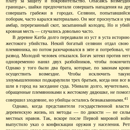
плату за защиту и покровительство. Опасаясь возмезди
границы», шайки предпочитали совершать нападения на др
совершать грабежи в городах. Селянин, попытавшийся
поборам, часто карался материально. Он мог проснуться и 
амбар, перерезанный скот, засыпанный колодец. Но и уби
кровная месть — случались довольно часто.
В деревне
Катба
долго передавали из уст в уста историю
жестокого убийства. Некий богатый селянин отдал свою 
племянника, но потом разочаровался в зяте и потребовал, ч
развод. Молодой человек отказался. Богач затеял против нег
одновременно нанял двух разбойников, чтобы покончи
Однако у того были два брата, которые, по законам кров
осуществить возмездие. Чтобы исключить такую
злоумышленники подкараулили трех братьев, когда они все 
шли в город на заседание суда. Убивали долго, мучительно
обращенные племянниками к жестокому дядюшке, не помогли
41
совершил злодеяние, но убийцы остались безнаказанными.
Однако
,
когда представители государственной власт
деревенскую жизнь, их методы — по дикости — не сильн
местных нравов. Так, вскоре после
П
ервой мировой войн
выпустило указ о конфискации оружия у населения. Рет