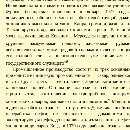
Но любые попытки заметно поднять цены вызывали уличные
бурные беспорядки произошли в январе 1977 года
возмущенных рабочих, студентов, обитателей трущоб, даже
чиновников высыпали на улицы Каира, громили, жгли и гра
Тысячи других поддерживали их криками с крыш... В толпе 
мулл, размахивавших Кораном... Мерседесы и другие импо
крушили бамбуковыми палками, железными трубами
действительно: как может рядовой горожанин свести концы
его годовой счет за энергоносители уже составляет че
8
государственного служащего?
Промышленное производство состоит из трех основных
приходится на пищевую промышленность — сахар, оливковое
и т. п. Другая треть — текстильные фабрики, занятые в о
хлопковых тканей. Остальное включает в себя жилое
строительство, изготовление электроприборов, инструме
9
химических товаров, выплавка стали и алюминия.
Машинос
в других арабских странах — отсутствует. Даже такая необход
переработка нефти, не справляется с домашними ну
экспортирующая нефть, должна ввозить из-за границы нефте
миллионов долларов. Когда в 1979 году арабские страны «на