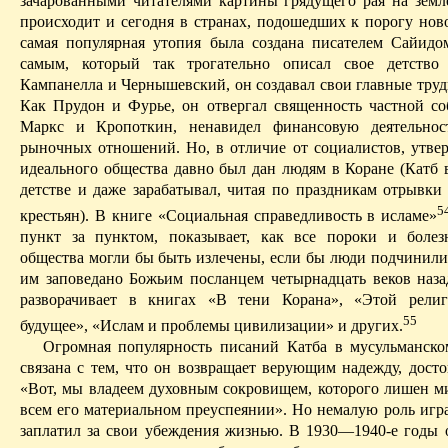
зачарованными читателями картины грядущего рая на земл
происходит и сегодня в странах, подошедших к порогу нов
самая популярная утопия была создана писателем
Сайидо
самым, который так трогательно описал свое детство
Кампанелла и Чернышев­ский, он создавал свои главные труд
Как Прудон и Фурье, он отвергал священность частной со
Маркс и Кропоткин, ненавидел финансовую деятельнос
рыночных отношений. Но, в отличие от социалистов, утвер
идеального общества давно был дан людям в Коране (
Катб
в
детстве и даже зарабатывал, читая по праздникам отрывки 
5
крестьян). В книге «Социальная справедливость в исламе»
пункт за пунктом, показывает, как все пороки и болез
общества могли бы быть излечены, если бы люди подчинилис
им заповедано Божьим посланцем четырнадцать веков наза
разворачивает в книгах «В тени Корана», «Этой рели
55
будущее», «Ислам и проблемы цивилизации» и других.
Огромная популярность писаний
Катба
в мусульманском
связана с тем, что он возвращает верующим надежду, досто
«Вот, мы владеем духовным сокровищем, которого лишен м
всем его материальном преуспеянии». Но немалую роль игра
заплатил за свои убеждения жизнью. В 1930—1940-е годы 