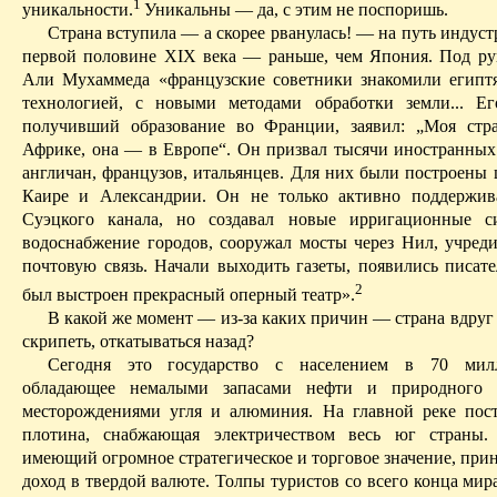
1
уникальности.
Уникальны — да, с этим не поспоришь.
Страна вступила — а скорее рванулась! — на путь индус
первой половине XIX века — раньше, чем Япония. Под ру
Али Мухаммеда «французские советники знакомили египтя
технологией, с новыми методами обработки земли... Ег
получивший образование во Франции, заявил: „Моя стр
Африке, она — в Европе“. Он призвал тысячи иностранны
англичан, французов, итальянцев. Для них были построены 
Каире и Александрии. Он не только активно поддержива
Суэцкого канала, но создавал новые ирригационные с
водоснабжение городов, сооружал мосты через Нил, учред
почтовую связь. Начали выходить газеты, появились писате
2
был выстроен прекрасный оперный театр».
В какой же
момент
— из-за каких причин — страна вдруг 
скрипеть, откатываться назад?
Сегодня это государство с населением в 70 милл
обладающее немалыми запасами нефти и природного г
месторождениями угля и алюминия. На главной реке пос
плотина, снабжающая электричеством весь юг страны.
имеющий огромное стратегическое и торговое значение, при
доход в твердой валюте. Толпы туристов со всего конца мир