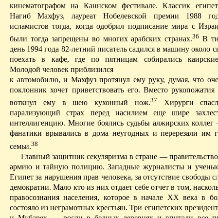
кинематографом на Канн­ском фестивале.
Классик египет
Нагиб
Махфуз
, лауреат Нобелевской премии 1988 го
исламистов тогда, когда одобрил подписание мира с Изра
36
были тогда запрещены во многих арабских странах.
В
ти
день 1994 года 82-летний писатель садился в машину около с
поехать в кафе, где по пятницам собирались каирские
Молодой человек приблизился
к автомобилю, и
Махфуз
протянул ему руку, думая, что оче
поклонник хочет приветствовать его. Вместо рукопожатия
37
воткнул ему в шею кухонный нож.
Хирурги спа
парализующий страх перед насилием еще шире захлес
интеллигенцию. Многие боялись судьбы алжирских коллег
фанатики врывались в дома неугодных и перерезали им г
38
семьи.
Главный защитник
секуляризма
в стране — правительство
армию и тайную полицию. Западные журналисты и ученые
Египет за нарушения прав человека, за отсутствие свободы 
демократии. Мало кто из них отдает себе отчет в том, наскол
правосознания населения, которое в начале ХХ века в б
состояло из неграмотных крестьян. Три египетских президен
и
Мубарек
— росли в бедных деревнях и впитали все пр