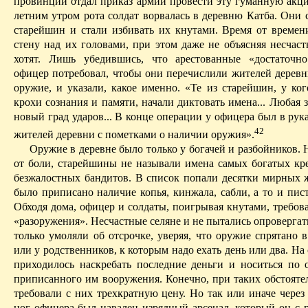
провинции отдал приказ армии провести эту гуманную акц
летним утром рота солдат ворвалась в деревню
Катба
. Они 
старейшин и стали избивать их кнутами. Время от времен
стену над их головами, при
этом
даже не объясняя несчаст
хотят. Лишь убедившись, что арестованные «достаточно
офицер потребовал, чтобы они перечислили жителей деревни
оружие, и указали, какое именно. «Те из старейшин, у ког
крохи сознания и памяти, начали диктовать имена... Любая
новый град ударов... В конце операц
ии у о
фицера был в рук
42
жителей деревни с пометками о наличии оружия».
Оружие в деревне было только у богачей и разбойников. 
от боли, старейшины не называли имена самых богатых кр
безжалостных бандитов. В список попали десятки мирных 
было приписано наличие копья, кинжала, сабли, а то и пис
Обходя дома, офицер и солдаты, поигрывая кнутами, требов
«разоружения». Несчастные селяне и не пытались опроверга
только умоляли об отсрочке, уверяя, что оружие спрятано 
или у родственников, к которым надо ехать день или два. На
приходилось наскребать последние деньги и носиться по 
приписанного им вооружения. Конечно, при таких обстояте
требовали с них трехкратную цену.
Но
так или иначе через 
ног офицера был навален изрядный арсенал, который он с г