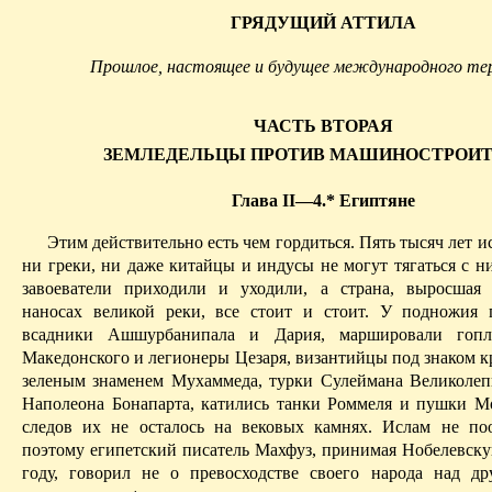
ГРЯДУЩИЙ АТТИЛА
П
рошлое, настоящее и будущее международного те
ЧАСТЬ ВТОРАЯ
ЗЕМЛЕДЕЛЬЦЫ ПРОТИВ МАШИНОСТРОИ
Г
лава
II—4.* Е
гиптяне
Этим действительно
есть
чем гордиться. Пять тысяч лет и
ни греки, ни даже китайцы и индусы не могут тягаться с н
завоеватели приходили и уходили, а страна, выросшая
наносах великой реки, все стоит и стоит. У подножия 
всадники
Ашшурбанипала
и Дария, маршировали гопл
Македонского и легионеры Цезаря, византийцы под знаком к
зеленым знаменем Мухаммеда, турки Сулеймана Великолеп
Наполеона Бонапарта, катились танки
Роммеля
и пушки Мо
следов их не осталось на вековых камнях. Ислам не по
поэтому египетский писатель
Махфуз
, принимая Нобелевск
году, говорил не о превосходстве своего народа над др