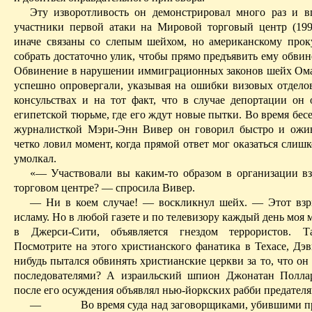
Эту изворотливость он демонстрировал много раз и в
участ­ники первой атаки на Мировой торговый центр (19
иначе связаны со слепым шейхом, но американскому прок
собрать достаточно улик, чтобы прямо предъявить ему обвин
Обвинение в нарушении иммиграционных законов шейх Ома
успешно опровергали, указывая на ошибки визовых отдело
консуль­ствах и на тот факт, что в случае депортации он 
египетской тюрьме, где его ждут новые пытки. Во время бес
журналисткой
Мэри-Энн
Вивер он говорил быстро и ожив
четко ловил момент, когда прямой ответ мог оказаться сли
умолкал.
«— Участвовали вы каким-то образом в организации в
торговом центре? — спросила Вивер.
— Ни в коем случае! — воскликнул шейх. — Этот взр
исламу. Но в любой газете и по телевизору каждый день моя м
в Джерси-Сити, объявляется гнездом террористов. Т
Посмотрите на этого христианского фанатика в Техасе, Дэ
нибудь пытался обвинять христианские церкви за то, что он
последователями? А израильский шпион Джонатан
Полла
после его осуждения объявлял нью-йоркских
рабби
предател
—
Во время суда над заговорщиками, убившими 