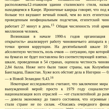
расположены12-этажном
здании
сталинского стиля, наз
находящемся в Каире.
Ироничные
каирцы
говорят, что под
больше тел вкушают вечный покой, чем во всех египетск
проведенным неофициальным подсчетам, египетский чин
15
работает 27 минут в день.
Общая численность этой арми
миллионов человек.
Возникшая в начале 1990-х годов организация 
открытость» анализирует работу чиновничьего аппарата в 
точки зре­ния коррупции. На
десятибальной
шкале 10 
абсолютную честность, ноль очков — ситуацию, при которой
на бумагах не будет поставлена без соответствующей взятки.
шкале, проведенная в 54 странах, оценила честность чинов
2,84 балла. Ниже него были такие страны, как Колумбия
Бангладеш, Пакистан. Хуже всех обстоят дела в Нигерии — 0,
16
— в Новой Зеландии: 9,43.
Некоторые исследователи считают, что заключение мира
вынужденной мерой: просто к 1979 году социалистич
национализация всех отраслей — «от сталелитейной до раз
— довела экономику до такого состояния, что огромные 
стали стране не по силам.
«Опасаясь очередного финан