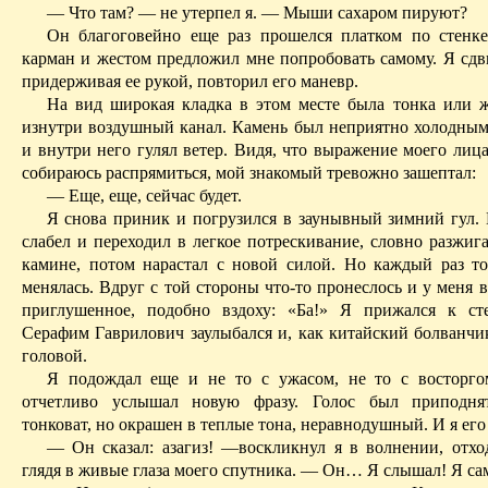
— Что там? — не утерпел я. — Мыши сахаром пируют?
Он благоговейно еще раз прошелся платком по стенке
карман и жестом предложил мне попробовать самому. Я сдв
придерживая ее рукой, повторил его маневр.
На вид широкая кладка в этом месте была тонка или ж
изнутри воздушный канал. Камень был неприятно холодны
и внутри него гулял ветер. Видя, что выражение моего лица
собираюсь распрямиться, мой знакомый тревожно зашептал:
— Еще, еще, сейчас будет.
Я снова приник и погрузился в заунывный зимний гул.
слабел и переходил в легкое потрескивание, словно разжиг
камине, потом нарастал с новой силой. Но каждый раз то
менялась. Вдруг с той стороны что-то пронеслось и у меня в
приглушенное, подобно вздоху: «Ба!» Я прижался к ст
Серафим Гаврилович заулыбался и, как китайский болванчик
головой.
Я подождал еще и не то с ужасом, не то с восторго
отчетливо услышал новую фразу. Голос был приподня
тонковат, но окрашен в теплые тона, неравнодушный. И я его
— Он сказал:
азагиз
!
—в
оскликнул я в волнении, отхо
глядя в живые глаза моего спутника. — Он… Я слышал! Я са