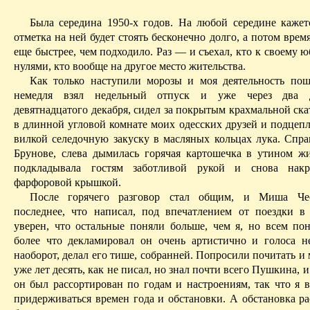
Была середина 1950-х годов. На любой середине кажетс
отметка на ней будет стоять бесконечно долго, а потом время
еще быстрее, чем подходило. Раз — и съехал, кто к своему 
нулями, кто вообще на другое место жительства.
Как только наступили
морозы
и моя деятельность пош
немедля взял недельный отпуск и уже через два д
девятнадцатого декабря, сидел за покрытым крахмальной ск
в длинной угловой комнате моих одесских друзей и подцепл
вилкой селедочную закуску в масляных кольцах лука. Спра
Брунове
, слева дымилась горячая картошечка в утином жи
подкладывала гостям заботливой рукой и снова нак
фарфоровой крышкой.
После горячего разговор стал общим, и Миша Че
последнее, что написал, под впечатлением от поездки 
уверен, что остальные поняли больше, чем я, но всем пон
более что декламировал он очень артистично и голоса н
наоборот, делал его тише, собранней. Попросили почитать и 
уже лет десять, как не писал, но знал почти всего Пушкина, и
он был рассортирован по годам и настроениям, так что я в
придерживаться времен года и обстановки. А обстановка ра