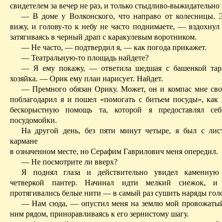
свидетелем за вечер не раз, и только
стыдливо-выжидательно
— В доме у Волконского, что направо от колесницы. Э-
вижу, и голову-то к небу не часто поднимаете, — вздохнул
затягиваясь в черный драп с каракулевым воротником.
— Не часто, — подтвердил я, — как погода прикажет.
— Театральную-то площадь найдете?
— Я ему покажу, — ответила шедшая с башенкой тар
хозяйка. —
Орик
ему план нарисует. Найдет.
— Премного обязан
Орику
. Может,
он
и компас мне св
поблагодарил я и пошел «помогать с битьем посуды», как
бескорыстную помощь та, которой я предоставлял себ
посудомойки.
На другой день, без пяти минут четыре, я был с ли
кармане
в означенном месте, но Серафим Гаврилович меня опередил.
— Не посмотрите ли вверх?
Я поднял глаза и действительно увидел каменную
четверкой пантер. Начинал идти мелкий снежок, и
протягивались белые нити — в самый раз сушить наряды голо
— Нам сюда, — опустил меня на землю мой провожатый
ним рядом, приноравливаясь к его зернистому шагу.