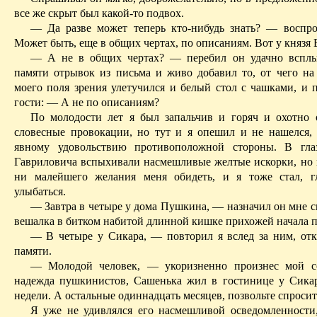
все же скрыт был какой-то подвох.
— Да разве может теперь кто-нибудь знать? — воспр
Может быть, еще
в
общих
чертах
, по описаниям. Вот у княз
— А не в общих чертах? — перебил он удачно вспл
памяти отрывок из письма и живо добавил то, от чего на
моего поля зрения улетучился и белый стол с чашками, и п
гости: — А не по описаниям?
По молодости лет я был запальчив и горяч и охотно 
словесные провокации, но тут и я опешил и не нашелся, ч
явному удовольствию противоположной стороны. В гла
Гавриловича вспыхивали насмешливые желтые искорки, но 
ни малейшего желания меня обидеть, и я тоже стал, г
улыбаться.
— Завтра в четыре у дома Пушкина, — назначил он мне с
вешалка в битком набитой длинной кишке прихожей начала п
— В четыре у
Сикара
, — повторил я вслед за ним, отк
памяти.
— Молодой человек, — укоризненно произнес мой с
надежда пушкинистов, Сашенька жил в гостинице у
Сика
недели. А остальные одиннадцать месяцев, позвольте спросить
Я уже не удивлялся его насмешливой осведомленности