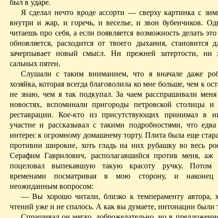
был в ударе.
Я сделал нечто вроде ассорти — сверху картинка с зимн
внутри и жар, и горечь, и веселье, и звон бубенчиков. Од
читаешь про себя, а если появляется возможность делать эт
обновляется, расходится от твоего дыхания, становится д
зачерпывает новый смысл. Ни прежней
затертости
, ни 
сальных пятен.
Слушали с таким вниманием, что я вначале даже роб
хозяйка, которая всегда благоволила ко мне больше, чем к о
не знаю, чем я так подкупал. За чаем расспрашивали меня
новостях, вспоминали пригороды петровской столицы и
реставрации. Кое-кто из присутствующих принимал в н
участие и рассказывал с такими подробностями, что едва
интерес к огромному домашнему торту. Плита была еще стара
противни широкие, хоть гладь на них рубашку во весь ро
Серафим Гаврилович, располагавшийся против меня,
аж
н
поцеловал выпекавшую такую красоту ручку. Потом 
временами посматривая в мою сторону,
и
наконец 
неожиданным вопросом:
— Вы хорошо читали, близко к темпераменту автора, х
чтений уже и не спалось. А как вы думаете, интонации были 
Спрашивал он мягко, доброжелательно, но в предложенн