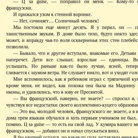
— Ц
sa
guise
, — поправил он меня. — Кому-то о
французски.
И прижался ухом к стенной воронке.
— Нет, сочиняет… Солнечный человек!
Мы постояли еще минут десять. Я у перил, он — с
таинственным звукам. В доме было тихо, будто никто здес
может, и вправду чья-то воля оскверненья этих стен плебе
позволила.
— Бывало, что и другие вступали, знакомые его. Детьми
наперечет. Дети все слышат, взрослые — единицы. В
услышать. Но раньше как-то было лучше, ясней, тепер
сливается с шумом ветра. Не слушает никто, вот и уходят гол
Мне вспомнилось, как я ребенком играл с тряпичной кук
кроме меня, не видел, как похожа она была на Мадонну
иконы, и удивлялись, что я зову ее Пресвятой.
— Вы французский, наверно, не знаете? — спросил я, 
чувствуя все недостатки своего коллективно-куцего образова
— Это вы, молодой человек, французского не знаете, а я 
дома трем языкам обучался и хоть первым учеником не был,
помню. Ц
sa
guise
— то есть на свой лад. У кумира вашего м
французском
, — добавил он и начал спускаться вниз.
Я бы охотней остался, но какая-то сила заставляла меня во