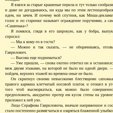
Я взялся за старые крашеные перила и тут только сообрази
и даже не догадываюсь, ни куда мы по этим
лестницеобра
идем, ни зачем. И почему мой спутник, как Миша-деклама
голос и по старинке называет ограждение поручнями, а с
«Сашенька»?
Я помялся, глядя в его широкую, как у бобра, выпу
спросил:
— Мы к кому-то в гости?
— Можно и так сказать, — не оборачиваясь, отозв
Гаврилович.
— Высоко еще подниматься?
— Уже пришли, — снова охотно ответил он и остановилс
меж двумя этажами, на которой не было ни одной двери.
пойдем, верхних этажей во времена оные не было.
Он скрипнул своими невысокими блестящими сапожкам
правого кармана клетчатый носовой платок и отошел в уг
того чтоб высморкаться, как можно было совершенно
предположить, аккуратно протер им кусок стены на уровне
приложил к ней ухо.
Лицо Серафима Гавриловича, вначале напряженное и сос
стало постепенно размягчаться и озаряться
блаженной
улыбко