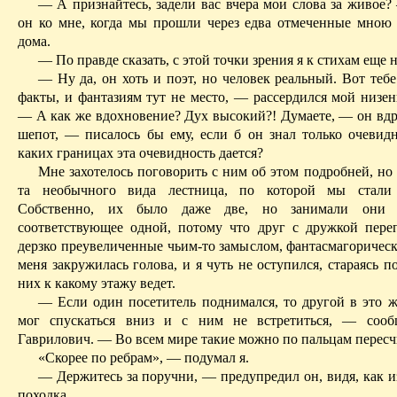
— А признайтесь, задели вас вчера мои слова за живое?
он ко мне, когда мы прошли через едва отмеченные мною 
дома.
— По правде сказать, с этой точки зрения я к стихам еще 
— Ну да, он хоть и поэт, но человек реальный. Вот теб
факты, и фантазиям тут не место, — рассердился мой низен
— А как же вдохновение? Дух высокий?! Думаете, — он вдр
шепот, — писалось бы ему, если б он знал только
очевид
каких границах эта очевидность дается?
Мне захотелось поговорить с ним об этом подробней, но
та необычного вида лестница, по которой мы стали 
Собственно, их было даже две, но занимали они п
соответствующее одной, потому что друг с дружкой переп
дерзко преувеличенные чьим-то замыслом, фантасмагорическ
меня закружилась голова, и я чуть не оступился, стараясь по
них к какому этажу ведет.
— Если один посетитель поднимался, то другой в это ж
мог спускаться вниз и с ним не встретиться, — соо
Гаврилович. — Во всем мире
такие
можно по пальцам пересч
«Скорее по ребрам», — подумал я.
— Держитесь за поручни, — предупредил он, видя, как и
походка.