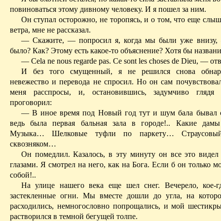
повиноваться этому дивному человеку. И я пошел за ним.
Он ступал осторожно, не торопясь, и о том, что еще слы
ветра, мне не рассказал.
— Скажите, — попросил я, когда мы были уже внизу,
было? Как? Этому есть какое-то объяснение? Хотя бы назван
—
Cela
ne
nous
regarde
pas
.
Ce sont les choses de Dieu, —
от
И без того смущенный, я не решился снова обнар
невежество и перевода не спросил. Но он сам почувствовал
меня расспросы, и, остановившись, задумчиво глядя 
проговорил:
— В иное время под Новый год тут и шум бала бывал 
ведь была первая бальная зала в городе!.. Какие дамы 
Музыка… Шелковые туфли по паркету… Страусовы
сквозняком…
Он помедлил. Казалось, в эту минуту он все это видел
глазами. Я смотрел на него, как на Бога. Если б он только мо
собой!..
На улице нашего века еще шел снег. Вечерело, кое-г
застекленные огни. Мы вместе дошли до угла, на кото
расходились, немногословно попрощались, и мой шестик
растворился в темной бегущей толпе.