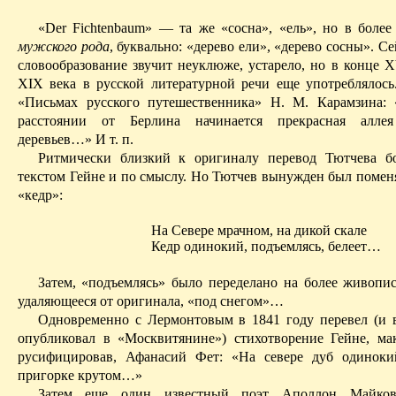
«
Der
Fichtenbaum
» — та же «сосна», «ель», но в более
мужского рода
, буквально: «дерево ели», «дерево сосны». С
словообразование звучит неуклюже, устарело, но в конце X
XIX века в русской литературной речи еще употреблялось
«Письмах русского путешественника» Н. М. Карамзина:
расстоянии от Берлина начинается прекрасная алле
деревьев…» И т. п.
Ритмически близкий к оригиналу перевод Тютчева бо
текстом Гейне и по смыслу. Но Тютчев вынужден был поменя
«кедр»:
На Севере мрачном, на дикой скале
Кедр одинокий,
подъемлясь
, белеет…
Затем, «
подъемлясь
» было переделано
на
более живопис
удаляющееся от оригинала, «под снегом»…
Одновременно с Лермонтовым в 1841 году перевел (и 
опубликовал в «Москвитянине») стихотворение Гейне, м
русифицировав, Афанасий Фет: «На севере дуб одиноки
пригорке крутом…»
Затем еще один известный поэт Аполлон Майков