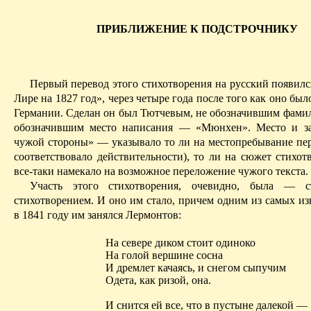
ПРИБЛИЖЕНИЕ К ПОДСТРОЧНИКУ
Первый перевод этого стихотворения на русский появилс
Лире на 1827 год», через четыре
года
после того как оно был
Германии. Сделан он был Тютчевым, не обозначившим фамил
обозначившим место написания — «Мюнхен». Место и з
чужой стороны» — указывало то ли на местопребывание
пе
соответствовало действительности), то ли на сюжет стихот
все-таки намекало на возможное переложение чужого текста.
Участь этого стихотворения, очевидно, была — с
стихотворением. И оно им стало, причем одним из самых из
в 1841 году им занялся Лермонтов:
На севере диком стоит одиноко
На голой вершине сосна
И
дремлет
качаясь, и снегом сыпучим
Одета, как ризой, она.
И снится ей все, что в пустыне далекой —