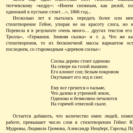
тютчевскому
«кедру»: «Инеем снежным, как ризой, по
одинокий в пустыне стоит…», 1866 год...
Несколько лет я пыталась передать более или мен
стихотворение Гейне, упирая не на красоту слога, но 
Перевела я в результате очень много… других текстов его 
Тролль», «Германия. Зимняя сказка» и т. д. Что же ка
стихотворения, то из бесконечной массы вариантов ос
последнем
, со старомодным «деревом сосны»:
Сосны дерево стоит одиноко
На севере на голой вышине.
Его клонит сон; белым покровом
Окутывает его лед и снег.
Ему все грезится о пальме,
Что далеко в утренней земле,
Одиноко и безмолвно печалится
На горячей отвесной скале.
Остается добавить, что количество имен людей, пом
работе, превышает число слов в стихотворении Гейне:
Мудровы
, Людмила Громова, Александр
Ницберг
, Гарольд
П