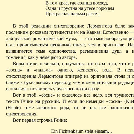
В том крае, где солнца восход,
Одна и грустна на утесе горючем
Прекрасная пальма растет.
В этой редакции стихотворение Лермонтова было зак
послед­ним роковым путешествием на Кавказ. Естественно —
для русской романтической музы, — что
смыслообразующи
ст
ал прочитываться несколько иначе, чем в оригинале. Н
выдвигается тема одиночества, разъединения душ, а 
томления, как у немецкого автора.
Вольно или невольно, получается это из-за того, что в 
«сосна» и «пальма» одного, женского, рода.
В перво
стихотворения Лермонтова эпиграф из оригинала
стоял
и с
ближе к буквальному переводу, чем в окончательной редакц
и «пальма» появились у русского поэта сразу.
Вот в этой «сосне» и оказалось все дело, вся трудност
текста Гейне
на
русский. И если по-немецки «сосна» (
Kief
(
Fichte
) тоже женского рода, то не так все однозначно
стихотворения.
Вот первая строчка Гейне:
Ein
Fichtenbaum
steht
einsam
…