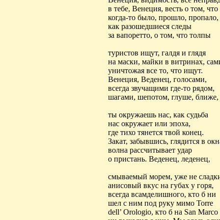
в тебе, Венеция, весть о том, что
когда-то было, прошло, пропало,
как разошедшиеся следы
за
вапоретто
, о том, что толпы
туристов ищут, галдя и глядя
на маски, майки в витринах, сам
уничтожая все то, что ищут.
Венеция,
Веденец
, голосами,
всегда звучащими где-то рядом,
шагами, шепотом, глуше, ближе,
ты окружаешь нас, как судьба
нас окружает или эпоха,
где тихо тянется твой конец.
Закат, забывшись, глядится в окн
волна рассчитывает удар
о пристань.
Веденец
, леденец,
смываемый
морем, уже не сладк
анисовый вкус на губах у горя,
всегда
всамделишного
, кто б ни
шел с ним под руку мимо
Torre
dell
’ Orologio,
кто
б
на
San Marco