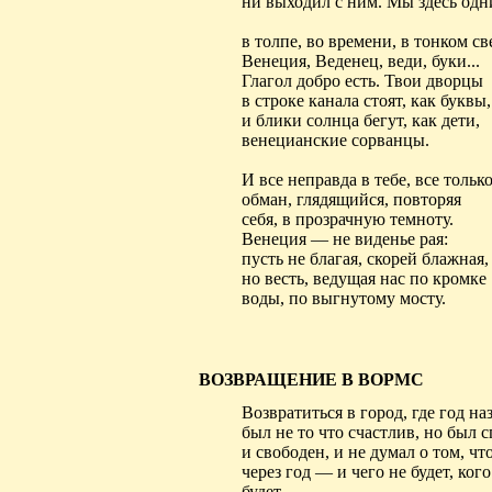
ни выходил с ним. Мы здесь одн
в толпе, во времени, в тонком св
Венеция,
Веденец
, веди, буки...
Глагол добро есть. Твои дворцы
в строке канала стоят, как буквы,
и блики солнца бегут, как дети,
венецианские сорванцы.
И все неправда в тебе, все тольк
обман, глядящийся, повторяя
себя, в прозрачную темноту.
Венеция — не виденье рая:
пусть не благая, скорей
блажная
,
но весть, ведущая нас по кромке
воды, по выгнутому мосту.
ВОЗВРАЩЕНИЕ В ВОРМС
Возвратиться в город, где год на
был не то что счастлив, но был с
и свободен, и не думал о том, чт
через год — и чего не будет, кого
будет,