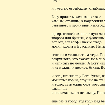
и гулял по еврейскому кладбищу,
—
Богу
прижаты
камнями к тоже
камням, стоящим, к надгробиям
раввинов, и
прочитаны
непогодо
превратившей
их в плотную мас
творога или брынзы, с буквенн
вот бет, вот алеф. Овечье стадо
могил уходит к
Ерусалиму
. Нель
ягненка в молоке его матери. Т
вокруг того, что сказать не в сил
и написать не можем. А Богу
на
и не нужны, наверное, буквы. В
и есть, кто знает, у Бога буквы, к
мохнатые корни, лезущие на сте
и волю, суть корни слов, которы
слышишь
и понимаешь, а я не слышу. Но в
еще раз, в город, где год назад б