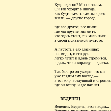
Куда идет он? Мы не знаем.
Он так уходит
в
никуда,
как будто там, за самым краем
земли, — другие города,
где все другое, все иначе,
где мы другие, мы не те,
кто здесь стоит, так мало знача
в своей
привычной пустоте
.
А пустота в
его
глазницах
нас видит, и его рука
легко летит и вдаль стремится,
в даль, что и вправду — далека.
Так быстро он уходит, что мы
уже глядим ему вослед —
в тот мир, воздушный и огромны
где он всегда и где нас нет.
ВЕДЕНЕЦ
Венеция,
Веденец
, весть воды...
Венеция, видимость, все неправ