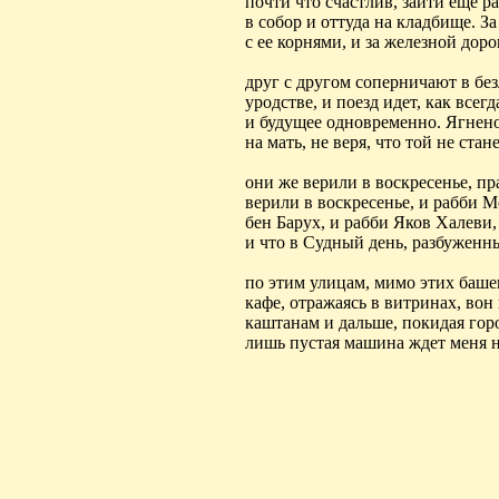
почти что счастлив, зайти еще ра
в собор и оттуда на кладбище. За
с ее корнями, и за железной дор
друг с другом соперничают в
бе
уродстве
, и поезд идет, как всегд
и будущее одновременно. Ягнен
на мать, не веря, что той не стане
они же верили в воскресенье, пр
верили в воскресенье, и
рабби
М
бен
Барух, и
рабби
Яков
Халеви
,
и что в Судный день,
разбуженн
по этим улицам, мимо этих баше
кафе, отражаясь в витринах, вон 
каштанам и дальше, покидая горо
лишь пустая машина ждет меня н