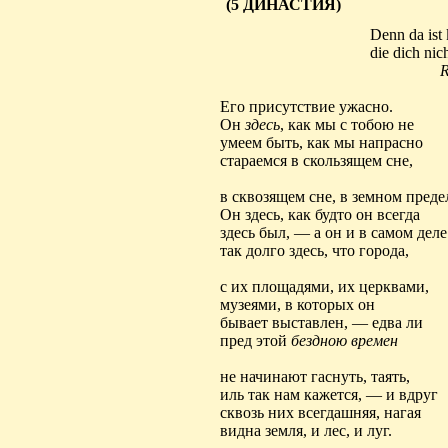
(5 ДИНАСТИЯ)
Denn
da
ist
die
dich nic
R
Его присутствие ужасно.
Он
здесь
, как мы с тобою не
умеем быть, как мы напрасно
стараемся в скользящем сне,
в сквозящем сне, в земном предел
Он здесь, как будто он всегда
здесь был, — а он и в самом деле
так долго здесь, что города,
с их площадями, их церквами,
музеями, в которых он
бывает
выставлен
, — едва ли
пред этой
бездною времен
не начинают гаснуть, таять,
иль так нам кажется, — и вдруг
сквозь них
всегдашняя
, нагая
видна земля, и лес, и луг.