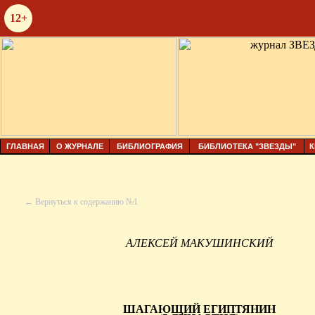
12+
ГЛАВНАЯ
О ЖУРНАЛЕ
БИБЛИОГРАФИЯ
БИБЛИОТЕКА "ЗВЕЗДЫ"
К
← Вернуться к содержанию №1
АЛЕКСЕЙ МАКУШИНСКИЙ
ШАГАЮЩИЙ ЕГИПТЯНИН