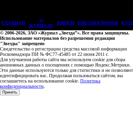
поклонялся, и поклонись всему, что сжег».
О
ГЛАВНАЯ
КНИГИ
БИБЛИОГРАФИЯ
КУП
ЖУРНАЛЕ
© 2006-2026, ЗАО «Журнал „Звезда”». Все права защищены.
Использование материалов без разрешения редакции
"Звезды" запрещено
Свидетельство о регистрации средства массовой информации
Роскомнадзора ПИ № ФС77-45485 от 22 июня 2011 г.
Для улучшения работы сайта мы используем cookie для сбора
анонимных данных о посещениях с помощью Яндекс.Метрики.
Эти данные используются только для статистики и не позволяют
идентифицировать вас. Продолжая пользоваться сайтом, вы
соглашаетесь на использование cookie.
Политика
конфиденциальности
.
Принять