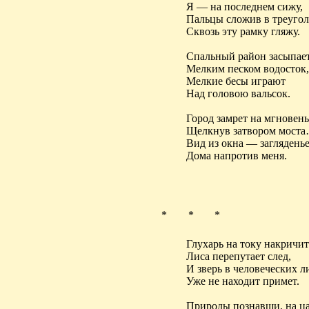
Я — на
последнем
сижу,
Пальцы
сложив в треугол
Сквозь эту рамку гляжу.
Спальный район засыпае
Мелким песком водосток,
Мелкие бесы играют
Над головою
вальсок
.
Город замрет на мгновень
Щелкнув затвором мост
Вид из окна — заглядень
Дома напротив меня.
* * *
Глухарь
на
току накричит
Лиса перепутает след,
И зверь в человеческих л
Уже не находит примет.
Природы
познавши, на ц