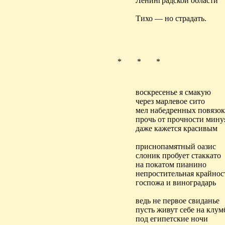
Ленинградской области
Тихо — но страдать.
* * *
воскресенье я смакую
через марлевое сито
мел набедренных повязок
прочь от прочности мину
даже кажется красивым
приснопамятный оазис
слоник пробует стаккато
на покатом пианино
непростительная крайнос
госпожа и виноградарь
ведь не первое свиданье
пусть живут себе на клум
под египетские ночи