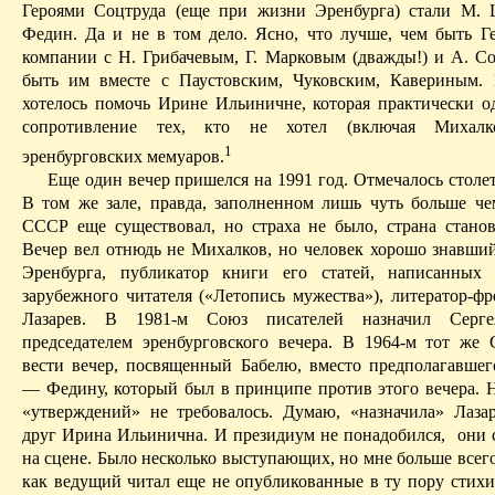
Героями
Соцтруда
(еще при жизни Эренбурга) стали М. 
Федин. Да и не в том дело. Ясно, что лучше, чем быть Г
компании с Н.
Грибачевым
, Г. Марковым (дважды!) и А. С
быть им вместе с Паустовским, Чуковским, Кавериным.
хотелось помочь Ирине Ильиничне, которая практически о
сопротивление тех, кто не хотел (включая Михалк
1
эренбурговских
мемуаров.
Еще один вечер пришелся на 1991 год. Отмечалось столе
В том же зале, правда, заполненном лишь чуть больше че
СССР еще существовал, но страха не было, страна станов
Вечер вел отнюдь не Михалков, но человек хорошо знавш
Эренбурга, публикатор книги его статей, написанных
зарубежного читателя («Летопись мужества»), литератор-фр
Лазарев. В 1981-м Союз писателей назначил Серге
председателем
эренбурговского
вечера. В 1964-м тот же 
вести вечер, посвященный Бабелю, вместо предполагавшег
— Федину, который был в принципе против этого вечера. Н
«утверждений» не требовалось. Думаю, «назначила» Лаза
друг Ирина Ильинична. И президиум не понадобился,
они 
на сцене. Было несколько
выступающих
, но мне больше всег
как ведущий читал еще не опубликованные в ту пору стих