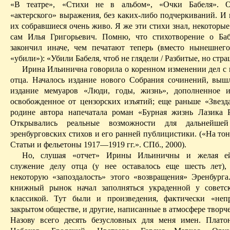
«В театре», «Стихи не в альбом», «Очки Бабеля». 
«актерского» выражения, без каких-либо подчеркиваний. И
их собравшиеся очень живо. Я же эти стихи знал, некоторы
сам Илья Григорьевич. Помню, что стихотворение о Ба
закончил иначе, чем печатают теперь (вместо нынешне
«убили»): «Убили Бабеля, чтоб не глядели / Разбитые, но стр
Ирина Ильинична говорила о коренном изменении дел с
отца. Началось издание нового Собрания сочинений, выш
издание мемуаров «Люди, годы, жизнь», дополненное и
освобожденное от цензорских изъятий; еще раньше «Звезд
родине автора напечатала роман «Бурная жизнь
Лазика
Открывались реальные возможности для дальнейшей
эренбурговских
стихов и его ранней публицистики.
(«На то
Статьи и фельетоны 1917—1919 гг.». СПб., 2000).
Но, слушая «отчет» Ирины Ильиничны и желая ей
служение делу отца (у нее оставалось еще шесть лет),
некоторую «запоздалость» этого «возвращения» Эренбурга
книжный рынок начал заполняться украденной у советс
классикой. Тут были и произведения, фактически «неп
закрытом обществе, и другие, написанные в атмосфере творч
Назову всего десять безусловных для меня имен. Платон