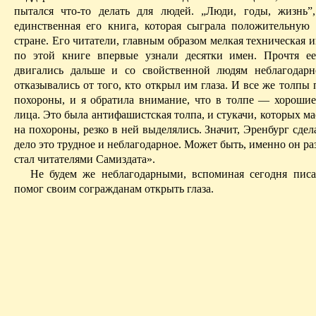
пытался что-то делать для людей. „Люди, годы, жизнь”
единственная его книга, которая сыграла положительную
стране. Его читатели, главным образом мелкая техническая 
по этой книге впервые узнали десятки имен. Прочтя е
двигались дальше и со свойственной людям неблагодар
отказывались от того, кто открыл им глаза. И все же толпы
похороны, и я обратила внимание, что в толпе — хорошие
лица. Это была антифашистская толпа, и
стукачи
, которых м
на похороны, резко в ней выделялись. Значит, Эренбург сдела
дело это трудное и неблагодарное. Может быть, именно он раз
стал читателями Сам­издата».
Не будем же неблагодарными, вспоминая сегодня писа
помог своим согражданам открыть глаза.