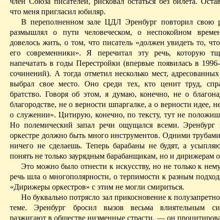
член Союза писателей, рисковал остаться без билета. Остав
что меня пригласил юбиляр.
В переполненном зале ЦДЛ Эренбург повторил
свою
размышлял о пути человеческом, о неспокойном времен
довелось жить, о том, что писатель «должен увидеть то, чт
его современники». Я перечитал эту речь, которую тщ
напечатать в годы Перестройки (впервые появилась в 1996-
сочинений). А тогда отметил несколько мест, адресованны
выбрал свое место. Оно среди тех, кто ценит труд, спр
братство. Говоря об этом, я думаю, конечно, не о благона
благородстве, не о верности шпаргалке, а о верности идее, не
о служении». Цитирую, конечно, по тексту, тут не положиш
Но полемический запал речи ощущался всеми. Эренбург
оркестре должно быть много инструментов. Одними трубами
ничего не сделаешь. Теперь барабаны не будят, а усыпляю
понять не только заурядным барабанщикам, но и дирижерам о
Это можно было отнести к искусству, но не только к нему
речь шла о
многополярности
, о терпимости к разным подход
«Дирижеры оркестров»
с
этим не могли смириться.
Но буквально потрясло зал прикосновение к
полузапретн
теме. Эренбург бросил вызов весьма влиятельным си
разжигают в обществе низменные страсти, — он процитирова