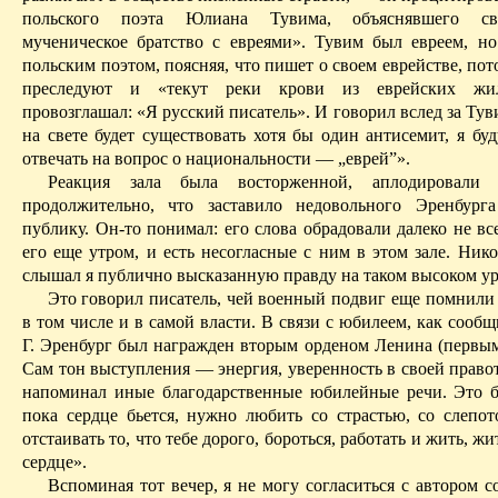
польского поэта Юлиана
Тувима
, объяснявшего св
мученическое братство с евреями».
Тувим
был евреем, но
польским поэтом, поясняя, что пишет о своем еврействе, пот
преследуют и «текут реки крови из еврейских жил
провозглашал: «Я русский писатель». И говорил вслед за
Тув
на свете будет существовать хотя бы один антисемит, я бу
отвечать на вопрос о национальности — „еврей”».
Реакция зала была восторженной, аплодировал
продолжительно, что заставило недовольного Эренбург
публику. Он-то понимал: его слова обрадовали далеко не вс
его еще утром, и есть несогласные с ним в этом зале. Ник
слышал я публично высказанную правду на таком высоком ур
Это говорил писатель, чей военный подвиг еще помнили 
в том числе и в самой власти. В связи с юбилеем, как сообщ
Г. Эренбург был награжден вторым орденом Ленина (первым
Сам тон выступления — энергия, уверенность в своей право
напоминал иные благодарственные юбилейные речи. Это 
пока сердце бьется, нужно любить со страстью, со слепот
отстаивать то, что тебе дорого, бороться, работать и жить, жи
сердце».
Вспоминая тот вечер, я не могу согласиться с автором 