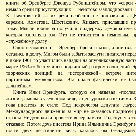
книги об Эренбурге
Джошуа
Рубинштейном, что «евреи
немало среди присутствующих — неистово зааплодировали».
К. Паустовский — их речи особенно не понравились 
евреями, Ахматова, Шостакович,
Хикмет
, приславшие пр
тоже. Мысли юбиляра получили поддержку демократическ
которая заполняла зал. Это не относится к немногим,
«служебному долгу».
Одно
несомненно — Эренбург бросил вызов, и они (влас
остались в долгу. Мигом были забыты заслуги писателя пере
в июне 1961-го участились нападки на опубликованную часть
марте 1963-го был учинен подлинный разгром сочинений Эр
творческих позиций на «исторической» встрече инт
партийным руководством. Эта опала фактически не бы
дальнейшем.
Книга Ильи Эренбурга, которую он называл «послед
жизни», вышла в усеченном виде, с цензурными изъятиями. 3
года писателя не стало. Под
некрологом депутата
, лауре
Международного движения за мир не оказалось подписей 
страны. Не дозволили провести вечер памяти. Год спустя в э
отказано. Потом дочь писателя Ирина Ильинична Эренбург 
почти двух десятилетий вела, казалось
бы
безнадежну