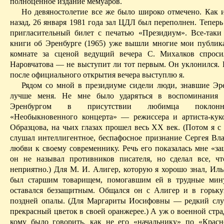
полноценное издание мемуаров.
Но девяностолетие все же было широко отмечено. Как и
назад, 26 января 1981 года зал ЦДЛ был переполнен. Тепер
пригласительный билет с печатью «Президиум». Все-таки
книги об Эренбурге (1965) уже вышли многие мои публик
комнате за сценой ведущий вечера С. Михалков спроси
Наровчатова
— не выступит ли тот первым. Он уклонился. 
после официального открытия вечера выступлю я.
Рядом со мной в президиуме сидели люди, знавшие Эр
лучше меня. Не мне было ударяться в воспоминания 
Эренбургом в присутствии любимца поклоннико
«Необыкновенного концерта» — режиссера и артиста-кук
Образцова, на чьих глазах прошел весь XX век.
(Потом я с
слушал интеллигентное,
беспафосное
признание Сергея Вл
любви к своему современнику.
Речь его показалась мне «з
он не называл противников писателя, но сделал все, 
неприятно.)
Для М. И.
Алигер
,
которую
я хорошо знал, Иль
был старшим товарищем, помогавшим ей в трудные мину
оставался беззащитным. Общался он с
Алигер
и в горьку
поздней опалы. (Для Маргариты Иосифовны — редкий сл
прекрасный цветок в своей оранжерее.) А уж о военной стр
кому было говорить, как не его «начальнику» по «Крас