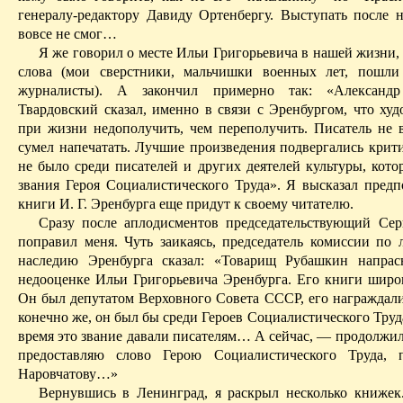
генералу-редактору Давиду
Ортенбергу
. Выступать после
вовсе не смог…
Я же говорил о месте Ильи Григорьевича в нашей жизни,
слова (мои сверстники, мальчишки военных лет, пошли
журналисты). А закончил примерно так: «Алексан
Твардовский сказал, именно в связи с Эренбургом, что ху
при жизни недополучить, чем
переполучить
. Писатель не в
сумел напечатать. Лучшие произведения подвергались крити
не было среди писателей и других деятелей культуры, кото
звания Героя Социалистического Труда». Я высказал предп
книги И. Г. Эренбурга еще придут к своему читателю.
Сразу после аплодисментов председательствующий Се
поправил меня. Чуть заикаясь, председатель комиссии по 
наследию Эренбурга сказал: «Товарищ Рубашкин напрас
недооценке Ильи Григорьевича Эренбурга. Его книги широк
Он был депутатом Верховного Совета СССР, его награждали
конечно же, он был бы среди Героев Социалистического Труда
время это звание давали писателям
… А
сейчас, — продолжи
предоставляю слово Герою Социалистического Труда, 
Наровчатову
…»
Вернувшись в Ленинград, я раскрыл несколько книжек