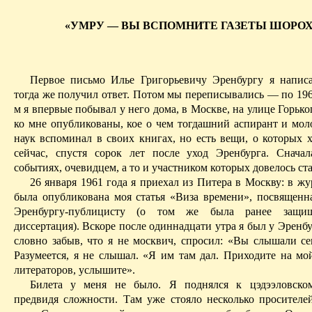
«УМРУ — ВЫ ВСПОМНИТЕ ГАЗЕТЫ ШОРО
Первое письмо Илье Григорьевичу Эренбургу я напис
тогда же получил ответ. Потом мы переписывались — по 196
м я впервые побывал у него дома, в Москве, на улице Горько
ко мне опубликованы, кое о чем тогдашний аспирант и мол
наук вспоминал в своих книгах, но есть вещи, о которых х
сейчас, спустя сорок лет после уход Эренбурга. Снач
событиях, очевидцем, а то и участником которых довелось ста
26 января 1961 года я приехал из Питера в Москву: в ж
была опубликована моя статья «Виза времени», посвященн
Эренбургу-публицисту (о том же была ранее защи
диссертация). Вскоре после одиннадцати утра я был у Эренбу
словно забыв, что я не москвич, спросил: «Вы слышали се
Разумеется, я не слышал. «Я им там дал. Приходите на мо
литераторов, услышите».
Билета у меня не было. Я поднялся к
цэдээловско
предвидя сложности. Там уже стояло несколько просителей