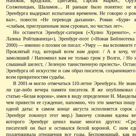
Набоков, Бродский, Цветаева, Гарсия Маркес, Оруэ
Солженицын, Шаламов
… И
раньше было понятно: не в
Эренбурга выдержат испытания временем. Не говорю о ро
вал», повести «Не переводя дыхания». Роман «Буря» а
«слабым, приглушенным эхом суровых, но чистых лет».
Но останется Эренбург-сатирик («
Хулио
Хуренито
», 
Лазика
Ройтшванеца
»), Эренбург-поэт («Новая Библиотека
2000) — именно о поэзии он писал: «Умру — вы вспомните г
Проклятый год, который всем нам дорог. / А я хочу, ч
замолкший
/ Н
апомнил вам не только гром у Волги, / Но и
слышный шелест, / Зеленую таинственную прелесть». Остан
Эренбурга об искусстве и сам образ писателя, сохранившего
всем превратностям судьбы.
В 2001-м могло отмечаться 110-летие Эренбурга. Не зна
ли где-либо вечера памяти писателя. Я же опубликовал 
статью «Белая ворона»,
имея в виду определение Н. Мандел
чем привести ее суждение, напомню, что эти заметки пишу
одной даты: в самом конце августа исполняется сорок 
Эренбург покинул этот мир.) Закончу словами вдовы ве
которого Эренбург ценил выше многих других: «Сре
писателей он был и оставался белой вороной. С ним е
поддерживала отношения все годы. Беспомощный, как в