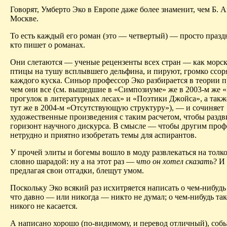
Говорят, Умберто Эко в Европе даже более
знаменит
, чем Б.
А
Москве.
То есть каждый его роман (это — четвертый) — просто праздн
кто пишет о романах.
Они слетаются — ученые рецензенты всех стран — как
морс
птицы на тушу всплывшего дельфина, и пируют, громко ссоря
каждого куска. Синьор профессор Эко разбирается в теории 
чем они все (см. вышедшие в «Симпозиуме» же в 2003-м же 
прогулок в литературных лесах» и «Поэтики Джойса», а так
тут же в 2004-м «Отсутствующую структуру»), — и сочиняет
художественные произведения с таким расчетом, чтобы раздв
горизонт научного
дискурса
. В смысле — чтобы другим проф
нетрудно и приятно изобретать темы для аспирантов.
У прочей элиты и богемы вошло в моду развлекаться на
толк
словно шарадой: ну а на этот раз —
что он хотел сказать
? И
предлагая свои отгадки, блещут умом.
Поскольку Эко всякий раз исхитряется написать о чем-нибудь
что давно — или никогда — никто не думал; о чем-нибудь так
никого не касается.
А написано хорошо (по-видимому, и перевод отличный), соб