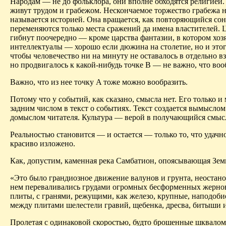
Народам — не до фольклора, они вполне обходятся религией
живут трудом и грабежом. Нескончаемое торжество грабежа 
называется историей. Она вращается, как повторяющийся сон
переменяются только места сражений да имена властителей. 
гибнут поочередно — кроме царства фантазии, в котором хо
интеллектуалы —
хорошо
если дюжина на столетие, но и этог
чтобы человечество ни на минуту не оставалось в отдельно вз
но продвигалось к какой-нибудь точке B — не важно, что во
Важно, что из нее точку A тоже можно вообразить.
Потому что у событий, как сказано, смысла нет. Его только и
задним числом в текст о событиях. Текст создается вымыслом
домыслом
читателя. Культура — верой в получающийся смыс
Реальностью становится — и остается — только то, что удачн
красиво изложено.
Как, допустим, каменная река
Самбатион
, опоясывающая Зем
«Это было грандиозное движение валунов и грунта,
неостан
нем переваливались грудами огромных бесформенных жерно
плиты, с гранями, режущими, как железо, крупные, наподоби
между плитами шелестели гравий, щебенка, дресва,
битыши
и
Пролетая с одинаковой скоростью, будто брошенные шквалом