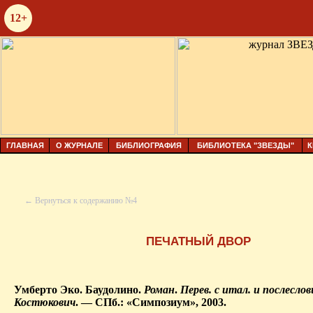
12+
ГЛАВНАЯ
О ЖУРНАЛЕ
БИБЛИОГРАФИЯ
БИБЛИОТЕКА "ЗВЕЗДЫ"
К
← Вернуться к содержанию №4
ПЕЧАТНЫЙ ДВОР
Умберто Эко.
Баудолино
.
Роман
.
Перев
.
с
итал
. и послесло
Костюкович
. — СПб.: «Симпозиум», 2003.