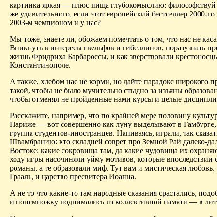
картинка яркая — плюс пища глубокомыслию: философствуй д
же удивительного, если этот европейский бестселлер 2000-го 
2003-м чемпионом и у нас?
Мы тоже, знаете ли, обожаем помечтать о том, что нас не каса
Вникнуть в интересы гвельфов и гибеллинов, поразузнать п
жизнь Фридриха Барбароссы, и как зверствовали крестонос
Константинополе
.
А также, хлебом нас не корми, но дайте парадокс широкого 
такой, чтобы не было мучительно стыдно за изъяны образован
чтобы отменял не пройденные нами курсы и целые дисципли
Расскажите, например,
что
по крайней мере половину культу
Париже — вот совершенно как луну выделывают в Гамбурге, 
группа студентов-иностранцев. Напиваясь, играли, так сказать
Швамбранию
: кто складней соврет про Земной Рай далеко-да
Востоке
: какие сокровища там, да какие чудовища их охраня
ходу игры насочиняли уйму мотивов, которые впоследствии 
романы, а те образовали миф. Тут вам и мистическая любовь, 
Грааль, и царство пресвитер
а Иоа
нна.
А не
то
что какие-то там народные сказания срастались, подо
и понемножку поднимались из коллективной памяти — в лит