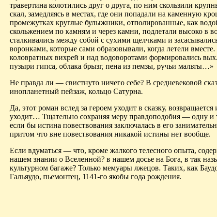
травертина колотились друг о друга, по ним скользили круп
скал, замедляясь в местах, где они попадали на каменную кро
промежутках круглые булыжники, отполированные, как водо
скольжением по камням и через камни, подлетали высоко в во
сталкивались между собой с сухими щелчками и засасывалис
воронками, которые сами образовывали, когда летели вместе
коловратных вихрей и над водоворотами формировались вых
пузыри гипса, облака брызг, пена из пемзы, ручьи мальты…»
Не правда ли — свистнуто ничего себе? В средневековой ск
инопланетный пейзаж, кольцо Сатурна.
Да, этот роман вслед за героем уходит в сказку, возвращается 
уходит
… Тщательно сохраняя меру правдоподобия — одну и 
если бы истина повествования заключалась в его заниматель
притом что вне повествования никакой истины нет вообще.
Если вдуматься — что, кроме жалкого телесного опыта, соде
нашем знании о Вселенной? в нашем досье на Бога, в так на
культурном багаже? Только мемуары лжецов.
Таких
, как
Бауд
Гальяудо
,
пьемонтец
, 1141-го якобы года рождения.