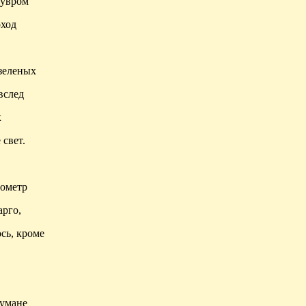
Лувром
оход
зеленых
вслед
х
свет.
рометр
арго,
ось,
кроме
тумане