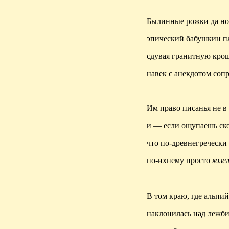
Былинные рожки да но
эпический бабушкин пл
сдувая гранитную крош
навек с анекдотом сопр
Им право писанья не в 
и — если ощупаешь ск
что
по-древнегречески
по-ихнему просто
козе
В том краю, где альпий
наклонилась над лежб