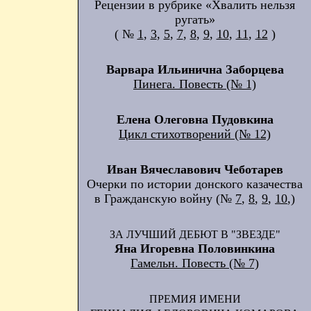
Рецензии в рубрике «Хвалить нельзя
ругать»
( №
1
,
3
,
5
,
7
,
8
,
9
,
10
,
11
,
12
)
Варвара Ильинична Заборцева
Пинега. Повесть (№ 1)
Елена Олеговна Пудовкина
Цикл стихотворений (№ 12)
Иван Вячеславович Чеботарев
Очерки по истории донского казачества
в Гражданскую войну (№
7
,
8
,
9
,
10
,)
ЗА ЛУЧШИЙ ДЕБЮТ В "ЗВЕЗДЕ"
Яна Игоревна Половинкина
Гамельн. Повесть (№ 7)
ПРЕМИЯ ИМЕНИ