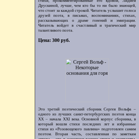
стихи, прокомментированные его вдовой, Лидией
Друскиной, лучше, чем кто бы то ни было знающей,
что стоит за каждой строкой. Читатель услышит голоса
друзей поэта, в письмах, воспоминаниях, стихах,
рассказывающих о драме гонений и эмиграции.
Читатель войдет в счастливый и трагический мир
талантливого поэта.
Цена: 300 руб.
Это третий поэтический сборник Сергея Вольфа –
одного из лучших санкт-петербургских поэтов конца
ХХ – начала XXI века. Основной корпус сборника, в
который вошли стихи последних лет и избранные
стихи из «Розовощекого павлина» подготовлен самим
поэтом. Вторая часть, составленная по заметкам
автора, - это в основном ранние стихи и экспромты,