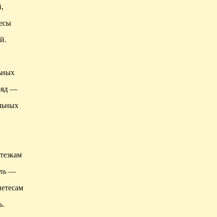
,
есы
й.
ьных
ряд —
льных
тезкам
ть
—
нетесам
ь.