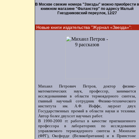
В Москве свежие номера "Звезды" можно приобрести в
книжном магазине "Фаланстер" по адресу Малый
Гнездниковский переулок, 12/27
Новые книги издательства "Журнал «Звезда»":
Михаил Петрович Петров, доктор физико-
математических наук, профессор, занимается
исследованиями в области термоядерного синтеза,
главный научный сотрудник Физико-технического
института им. А.Ф. Иоффе, лауреат двух
Государственных премий в области науки и техники.
Автор более двухсот научных работ.
В 1990-2000 гг. работал в качестве приглашенного
профессора в лабораториях по исследованию
управляемого термоядерного синтеза в Мюнхене
(ФРГ), Оксфорде (Великобритания) и в Принстоне