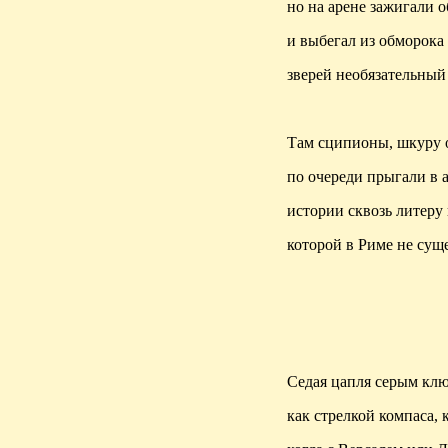
но на арене зажигали о
и выбегал из обморока
зверей необязательный 
Там
сципионы
, шкуру
по очереди прыгали в 
истории сквозь литеру 
которой
в Риме не суще
Седая цапля серым кл
как стрелкой компаса, к