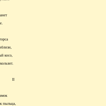
анет
е.
торса
вблизи,
й косо,
кользит.
II
амок
ак пыльца,