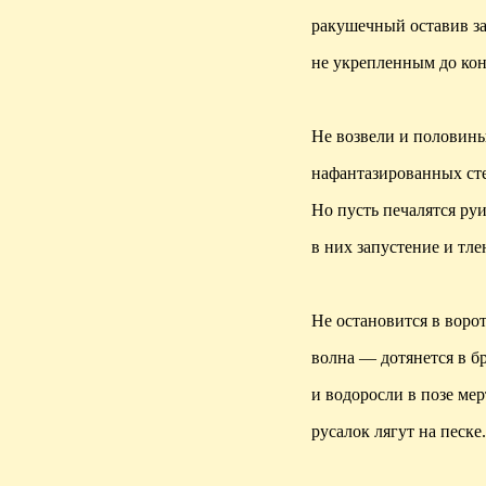
ракушечный оставив з
не
укрепленным
до кон
Не возвели и половин
нафантазированных с
Но пусть печалятся р
в них запустение и тле
Не остановится в воро
волна — дотянется в бр
и водоросли в позе ме
русалок лягут на песке.