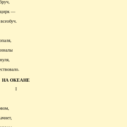
бруч,
 цирк —
всеобуч.
опаля
,
анналы
нуля,
ствовало.
НА ОКЕАНЕ
I
ювом,
ачнет,