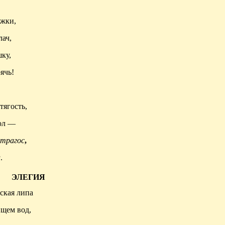
жки,
ач,
ку,
ячь!
тягость,
ол —
трагос
,
л
.
ЭЛЕГИЯ
ская липа
ищем вод,