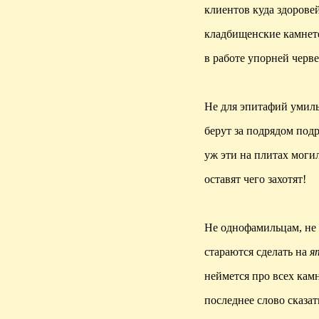
клиентов куда здоровей
кладбищенские камнет
в работе упорней черве
Не для эпитафий умил
берут за подрядом под
уж эти на плитах моги
оставят чего захотят!
Не однофамильцам, не 
стараются сделать на
я
неймется
про всех кам
последнее слово сказат