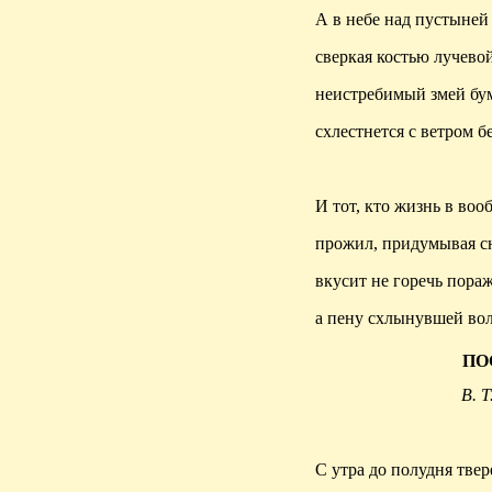
А в небе над пустыней
сверкая костью лучевой
неистребимый змей б
схлестнется с ветром б
И тот, кто жизнь в воо
прожил, придумывая с
вкусит не горечь пораж
а пену схлынувшей во
ПО
В. Т
С утра до полудня твер