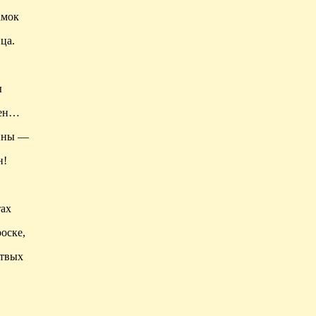
амок
ца.
ы
тен…
уины —
н!
тах
оске,
ртвых