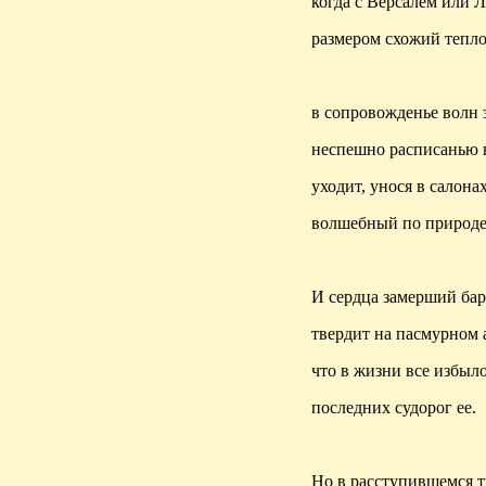
когда с Версалем или 
размером схожий тепл
в сопровожденье волн 
неспешно расписанью 
уходит, унося в салона
волшебный по природе 
И сердца замерший ба
твердит на пасмурном 
что в жизни все избыл
последних судорог ее.
Но в расступившемся 