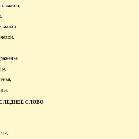
 пляжной,
,
умажный
ечевой.
браженье
ны,
енья,
лны.
СЛЕДНЕЕ СЛОВО
.
езы,