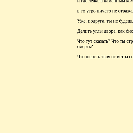
и где лежала каменным ко
в то утро ничего не отража
Уже, подруга, ты не будеш
Делить углы двора, как бис
Что тут сказать? Что ты ст
смерть?
Что шерсть твоя от ветра с