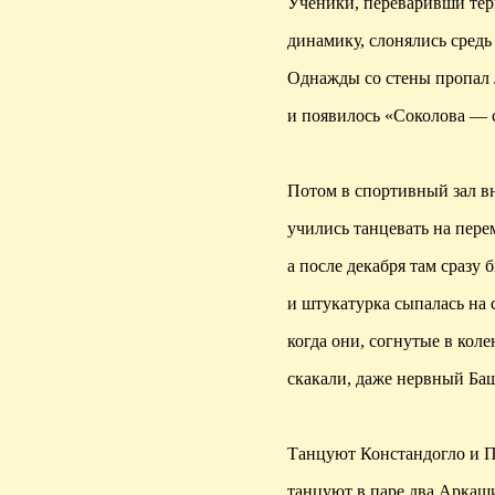
Ученики, переваривши тер
динамику, слонялись средь
Однажды со стены пропал 
и появилось «Соколова —
Потом в спортивный зал вн
учились танцевать на пере
а после декабря там сразу 
и штукатурка сыпалась на 
когда они, согнутые в коле
скакали, даже нервный Ба
Танцуют Констандогло и П
танцуют в паре два Аркаш