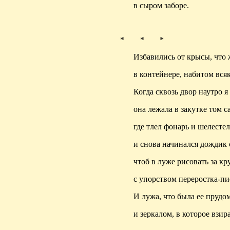
в сыром заборе.
* * *
Избавились от крысы, что
в контейнере, набитом вся
Когда сквозь двор наутро я
она лежала в закутке том с
где тлел фонарь и шелесте
и снова начинался дождик 
чтоб в луже рисовать за кр
с упорством переростка-пи
И лужа, что была ее прудо
и зеркалом, в которое взир