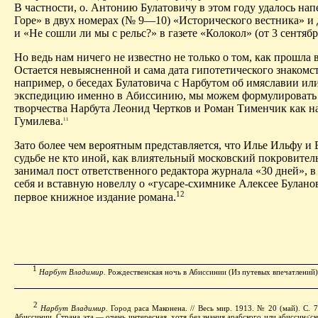
В частности, о. Антонию Булатовичу в этом году удалось на
Горе» в двух номерах (№ 9—10) «Исторического вестника» и
и «Не сошли ли мы с рельс?» в газете «Колокол» (от 3 сентября
Но ведь нам ничего не известно не только о том, как прошла в
Остается невыясненной и сама дата гипотетического знакомс
например, о беседах Булатовича с Нарбутом об имяславии ил
экспедицию именно в Абиссинию, мы можем формулировать л
творчества Нарбута Леонид Чертков и Роман Тименчик как н
Гумилева.
11
Зато более чем вероятным представляется, что Илье Ильфу и 
судьбе не кто иной, как влиятельный московский покровитель
занимал пост ответственного редактора журнала «30 дней», 
себя и вставную новеллу о «гусаре-схимнике Алексее Буланов
12
первое книжное издание романа.
1
Нарбут Владимир
. Рождественская ночь в Абиссинии (Из путевых впечатлений). 
2
Нарбут Владимир
. Город раса Маконена. // Весь мир. 1913. № 20 (май). С. 
Абиссинии. Страна эта — очень интересная, хотя без знания арабского или
абиссин<ск