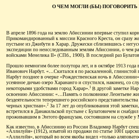
О ЧЕМ МОГЛИ (БЫ) ПОГОВОРИТЬ
В апреле 1896 года на землю Абиссинии впервые ступил корн
Прикомандированный к миссии Красного Креста, он сразу же
пустыне из Джибути в Харар. Дружески сблизившись с негус
экспедиции по неисследованным землям Абиссинии, о чем рас
войсками Менелика II» (СПб., 1900). В последний раз Булато
Прошло немногим более полутора лет, и в октябре 1913 год
Иванович Нарбут. «…Скитался я по раскаленной, глинистой 
Нарбут позднее в очерке «Рождественская ночь в Абиссинии
усеянное дичью озеро Харананго и спустился, наконец, со с
1
некоторыми удобствами город Харар».
В
другой заметке Нар
освоению Абиссинии: «
…Память о полковнике Леонтьеве жива
бездеятельности теперешнего российского представительства
2
черных христиан».
З
а 17 лет до опубликования этой заметк
встретился в Данакильской пустыне с Булатовичем и снабдил
проживавшим в Энтото французам, состоявшим на службе у 
Как известно, в Абиссинию из России Владимир Нарбут спешн
«Аллилуйя» (1912), изъятой из продажи по статье 1001 царс
«Аллилуйя», который во всем якобы видел «только
аляповато