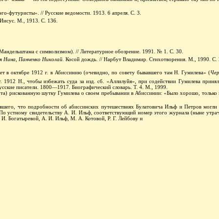
эго-футуристы
». // Русские ведомости. 1913. 6 апреля. С. 3.
исус. М., 1913. С. 136.
Мандельштама с символизмом). // Литературное обозрение. 1991. № 1. С. 30.
я Нина, Панченко Николай.
Косой дождь. // Нарбут Владимир. Стихотворения. М., 1990. С. 
ет в октябре 1912 г. в Абиссинию (очевидно, по совету бывавшего там Н. Гумилева» (
Чер
т. 1912 Н., чтобы избежать суда за изд. сб. «Аллилуйя», при содействии Гумилева принял
усские писатели. 1800—1917.
Биографический словарь. Т. 4. М., 1999.
та) рискованную шутку Гумилева о своем пребывании в Абиссинии: «Было хорошо, только
вшего, что подробности об абиссинских путешествиях Булатовича Ильф и Петров могли 
о устному свидетельству А. И. Ильф, соответствующий номер этого журнала (ныне утра
. Богатыревой, А. И. Ильф, М. А. Котовой, Р. Г. Лейбову и