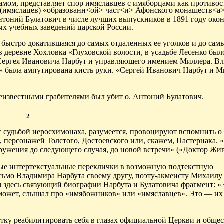
тамом, представляет спор имяславцев с имяборцами как противо
(имяслацев) «образованн<ой> част<и> Афонского монашеств<а>
Антоний Булатович в числе лучших выпускников в 1891 году око
х учебных заведений царской России.
 быстро докатившаяся до самых отдаленных ее уголков и до са
да в деревне Хохловка «Глуховской волости, в усадьбе Лесенко бы
 Сергея Ивановича Нарбут и управляющего имением Миллера. В
» была ампутирована кисть руки. «Сергей Иванович Нарбут и 
 неизвестными грабителями был убит о. Антоний Булатович.
2
 судьбой иеро­схимонаха, разумеется, провоцируют вспомнить о
и, персонажей Толстого, Достоевского или, скажем, Пастернака.
аружения до следующего случая, до новой встречи» («Доктор Жив
ные интертекстуальные переклички в возможную подтекстную
сьмо Владимира Нарбута своему другу, поэту-акмеисту Михаилу
м здесь связующий биографии Нарбута и Булатовича фрагмент:
«
 (может, слышал про «имябожников» или «имяславцев».
Это — их 
ку реабилитировать себя в глазах официальной Церкви и общес