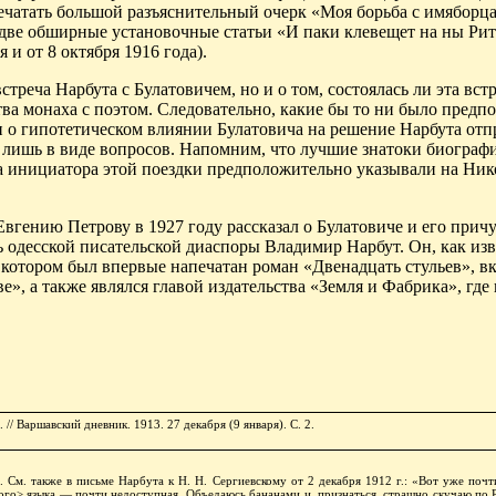
печатать большой разъяснительный очерк «Моя борьба с имяборц
 две обширные установочные статьи «И паки клевещет на ны Ри
 и от 8 октября 1916 года).
стреча Нарбута с Булатовичем, но и о том, состоялась ли эта вст
тва монаха с поэтом. Следовательно, какие бы то ни было предп
и о гипотетическом влиянии Булатовича на решение Нарбута отп
ишь в виде вопросов. Напомним, что лучшие знатоки биограф
а инициатора этой поездки предположительно указывали на Ник
Евгению Петрову в 1927 году рассказал о Булатовиче и его прич
 одесской писательской диа­споры Владимир Нарбут. Он, как изв
в котором был впервые напечатан роман «Двенадцать стульев», 
е», а также являлся главой издательства «Земля и Фабрика», гд
// Варшавский дневник. 1913. 27 декабря (9 января). С. 2.
7. См. также в письме Нарбута к Н. Н. Сергиевскому от 2 декабря 1912 г.: «Вот уже почти
ого
> языка — почти недоступная. Объедаюсь
бананами
и, признаться, страшно скучаю по