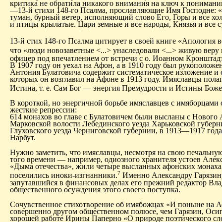
критика не обратила никакого внимания на ключ к понимани
—13-й стихи 148-го Псалма, прославляющие Имя Господне: «Х
туман, бурный ветер, исполняющий слово Его, Горы и все хо
и птицы крылатые. Цари земные и все народы, Князья и все 
13-й стих 148-го Псалма цитирует в своей книге «Апология 
что «люди новозаветные <...> унаследовали <...> живую веру 
офицер под впечатлением от встречи с о. Иоанном Кронштад
В 1907 году он уехал на Афон, а в 1910 году был рукополож
Антония Булатовича содержит систематическое изложение и 
которых он возглавил на Афоне в 1913 году. Имяславцы пола
Истина, т. е. Сам Бог — энергия Премудрости и Истины Боже
В короткой, но энергичной борьбе имяславцев с имяборцам
жесткие репрессии:
614 монахов во главе с Булатовичем были высланы с Нового 
Марковской волости Лебединского уезда Харьковской губерни
Глуховского уезда Черниговской губернии, в 1913—1917 год
Нарбут.
Нужно заметить, что имяславцы, несмотря на свою печальную
того времени — например, одиозного хранителя устоев Алек
«Дыма отечества», жили четыре высланных афонских монаха. 
7
поселились иноки-изгнанники.
И
менно Александру Гарязину
запутавшийся в финансовых делах его прежний редактор Влад
общественного осуждения этого своего поступка.
Сочувственное стихотворение об имябожцах «И поныне на А
совершенно другом общественном полюсе, чем Гарязин, Ос
хорошей работе Ирины Паперно «О природе поэтического сл