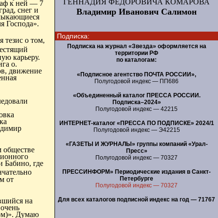
ГЕННАДИЯ ФЕДОРОВИЧА КОМАРОВА
аф к ней — 7
рад, снег и
Владимир Иванович Салимон
смыкающиеся
я Господа».
Подписка:
я тезис о том,
Подписка на журнал «Звезда» оформляется на
лестящий
территории РФ
ую карьеру.
по каталогам:
га о.
ов, движение
«Подписное агентство ПОЧТА РОССИИ»,
енная
Полугодовой индекс — ПП686
«Объединенный каталог ПРЕССА РОССИИ.
ледовали
Подписка–2024»
Полугодовой индекс — 42215
овка
ка
ИНТЕРНЕТ-каталог «ПРЕССА ПО ПОДПИСКЕ» 2024/1
адимир
Полугодовой индекс — Э42215
«ГАЗЕТЫ И ЖУРНАЛЫ» группы компаний «Урал-
м обществе
Пресс»
ционного
Полугодовой индекс — 70327
 Бабино, где
нчательно
ПРЕССИНФОРМ» Периодические издания в Санкт-
м от
Петербурге
Полугодовой индекс — 70327
Для всех каталогов подписной индекс на год — 71767
вшийся на
 очень
ом)». Думаю