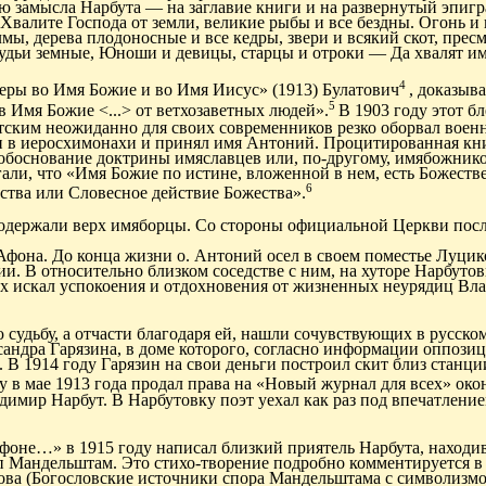
ю замысла Нарбута — на заглавие книги и на развернутый эпигр
валите Господа от земли, великие рыбы и все бездны. Огонь и г
лмы, дерева плодоносные и все кедры, звери и всякий скот, пре
судьи земные, Юноши и девицы, старцы и отроки — Да хвалят им
4
веры во Имя Божие и во Имя Иисус» (1913) Булатович
, доказыва
5
в Имя Божие <...> от ветхозаветных людей».
В
1903 году этот б
тским неожиданно для своих современников резко оборвал военн
ен в иеросхимонахи и принял имя Антоний. Процитированная кни
обоснование доктрины имяславцев или, по-другому, имябожник
гали, что «Имя Божие по истине, вложенной в нем, есть Божеств
6
ства или Словесное действие Божества».
и одержали верх имяборцы. Со стороны официальной Церкви пос
Афона. До конца жизни о. Антоний осел в своем поместье Луцик
и. В относительно близком соседстве с ним, на хуторе Нарбутов
ах искал успокоения и отдохновения от жизненных неурядиц Вл
 судьбу, а отчасти
благодаря
ей
, нашли сочувствующих в русско
сандра Гарязина, в доме которого, согласно информации оппози
В 1914 году Гарязин на свои деньги построил скит близ станции
 в мае 1913 года продал права на «Новый журнал для всех» око
имир Нарбут. В Нарбутовку поэт уехал как раз под впечатление
фоне…» в 1915 году написал близкий приятель Нарбута, находи
ип Мандельштам. Это
стихо-творение
подробно комментируется в
ова (Богословские источники спора Мандельштама с символизм