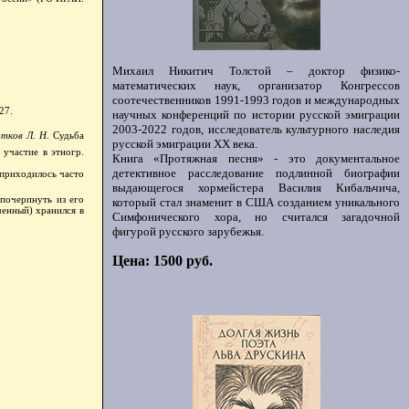
Михаил Никитич Толстой – доктор физико-
математических наук, организатор Конгрессов
соотечественников 1991-1993 годов и международных
27.
научных конференций по истории русской эмиграции
2003-2022 годов, исследователь культурного наследия
тков Л. Н.
Судьба
русской эмиграции ХХ века.
 участие в этногр.
Книга «Протяжная песня» - это документальное
детективное расследование подлинной биографии
 приходилось часто
выдающегося хормейстера Василия Кибальчича,
почерпнуть из его
который стал знаменит в США созданием уникального
ченный) хранился в
Симфонического хора, но считался загадочной
фигурой русского зарубежья.
Цена: 1500 руб.