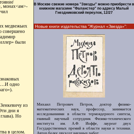
стояние
В Москве свежие номера "Звезды" можно приобрести в
, монах<ам>-
книжном магазине "Фаланстер" по адресу Малый
нчил
Гнездниковский переулок, 12/27
мых медвежьих
Новые книги издательства "Журнал «Звезда»":
ло совершено
ладимир
Миллер» были
 знаковых
 «…И одно
аго»).
Михаил Петрович Петров, доктор физико-
 Зенкевичу из
математических наук, профессор, занимается
Эти дни я
исследованиями в области термоядерного синтеза,
глава).
Но
главный научный сотрудник Физико-технического
института им. А.Ф. Иоффе, лауреат двух
Государственных премий в области науки и техники.
тва в целом.
Автор более двухсот научных работ.