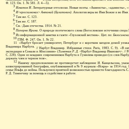
Ф. 123. Оп. 1. № 581.
Л. 4—5).
3
Игнатов И.
Литературные отголоски. Новые поэты. «Акмеисты», «адамисты», «
4
И
<еросхимонах> Антоний (Булатович)
. Апология веры во Имя Божие и во Имя И
5
Т
ам же. С. 123.
6
Т
ам же. С. 187.
7
С
м.: Дым отечества. 1914. № 21.
8
Паперно Ирина.
О природе поэтического слова (Богословские источники спора 
9
И
з информационной заметки в газете «Глуховский вестник». Цит. по:
Бялосинска
10
ГЛМ. Ф. 247. Оп. 1. № 22.
«Нарбут бросает университет, Петербург и с коротким заездом домой уезжа
11
Владимира Нарбута.
// Нарбут Владимир. Избранные стихи. Paris, 1983. С. 9).
«В ок
экспедиции в Сомали и Абиссинию» (
Тименчик Р. Д.
<Нарбут Владимир Иванович>. // Р
С. 228).
Один из младших современников Нарбута и Гумилева приводил (со слов Нарбу
держать член в черном теле».
12
Н
ашему предположению не противоречит наблюдение И. Канцельсона, указа
иллюстрированной биографии, опубликованной в № 9 журнала «Искры» за 1914 год. П
семье Ильфа до войны. Пользуемся приятной возможностью принести благодарность С. И
Р. Д. Тименчику за помощь и содействие в работе.