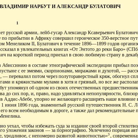
 ВЛАДИМИР НАРБУТ И АЛЕКСАНДР БУЛАТОВИЧ
1
ет русской армии, лейб-гусар Александр Ксаверьевич Булатович
 по прибытии в Африку совершил героическое 350-верстное пу
ом Менеликом II, Булатович в течение 1896—1899 годов организ
сказал в увлекательных книгах «От Энтото до реки Баро» (СПб.
вич на короткий период приехал в свою любимую страну в декабр
а в Абиссинию в составе этнографической экспедиции прибыл по
пустыне с ее змеями, скорпионами, миражами и духотой, — расс
», — перевалил потом через полутораверстный кряж, обогнул сп
лугами и кряжистыми мулами в хотя и грязный, но все же распол
бут упомянул об
одном из своих отечественных предшественник
 до сих пор, и, право, надо удивляться непопулярности, близор
 в Аддис-Абебе, упорно не желающего расширять наше влияние 
и, 1 июня 1896 года, знаменитый русский путешественник Н. С. 
 его всем необходимым в дороге, а также дал рекомендательные 
Менелика.
о уехал, чтобы избежать суда за издание своей второй стихотв
кого уложения законов — за порнографию. Увлеченно порицая авт
3
е
, уродливое, с непомерно развитой животностью»
, современна