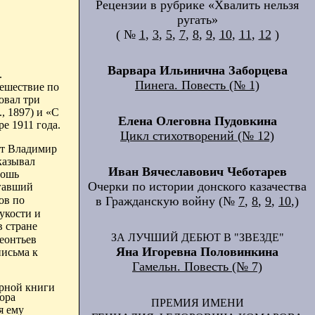
Рецензии в рубрике «Хвалить нельзя
ругать»
( №
1
,
3
,
5
,
7
,
8
,
9
,
10
,
11
,
12
)
Варвара Ильинична Заборцева
.
Пинега. Повесть (№ 1)
тешествие по
овал три
, 1897) и «С
Елена Олеговна Пудовкина
е 1911 года.
Цикл стихотворений (№ 12)
эт Владимир
казывал
Иван Вячеславович Чеботарев
лошь
Очерки по истории донского казачества
агавший
в Гражданскую войну (№
7
,
8
,
9
,
10
,)
ов по
укости и
в стране
ЗА ЛУЧШИЙ ДЕБЮТ В "ЗВЕЗДЕ"
Леонтьев
Яна Игоревна Половинкина
письма к
Гамельн. Повесть (№ 7)
орной книги
ора
ПРЕМИЯ ИМЕНИ
я ему