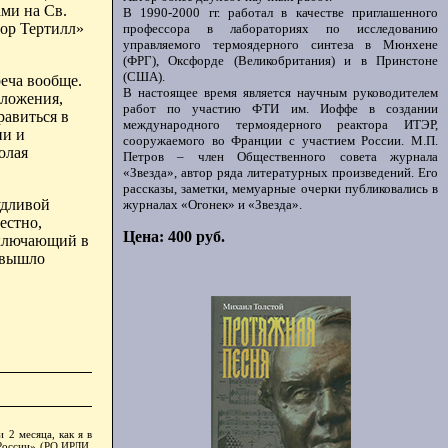
ами на
С
в.
В 1990-2000 гг. работал в качестве приглашенного
тор Тертилл»
профессора в лабораториях по исследованию
управляемого термоядерного синтеза в Мюнхене
(ФРГ), Оксфорде (Великобритания) и в Принстоне
(США).
реча вообще.
В настоящее время является научным руководителем
оложения,
работ по участию ФТИ им. Иоффе в создании
равиться в
международного термоядерного реактора ИТЭР,
ии и
сооружаемого во Франции с участием России. М.П.
олая
Петров – член Общественного совета журнала
«Звезда», автор ряда литературных произведений. Его
рассказы, заметки, мемуарные очерки публиковались в
удливой
журналах «Огонек» и «Звезда».
естно,
Цена: 400 руб.
включающий в
е вышло
 2 месяца, как я в
 России» (РО ИРЛИ.