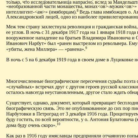
только, что исследовательница напрасно, вслед за Мандельш
«необразованной части монашества, монах<ов>-мужик<ов>» 
8
интеллигент-<ам>» (имяборцам).
В
едь глава имябожцев о. 
Александровский лицей, одно из наиболее привилегированны
Меж тем страну захлестнула революция и гражданская война,
ее углов. В ночь с 31 декабря 1917 года на 1 января 1918 го
вооруженное нападение на братьев Владимира Ивановича и
Иванович Нарбут» был «ранен выстрелом из револьвера. Ему
9
«убиты, жена Миллера» — «ранена».
В ночь с 5 на 6 декабря 1919 года в своем доме в Луциковке
Многочисленные биографические пересечения судьбы поэта с
«случайных» встречах друг с другом героев русской классик
осталось навсегда неустановленным, другое стало ждать обн
Существует, однако, документ, который превращает бесплод
биографическую связь. Это не опубликованное до сих пор пи
Нарбутовки в Петроград от 3 декабря 1916 года. Процитируе
буду гостить, по всей вероятности, у о. Антония Булатовича
10
дома буду очень скоро».
Как раз в 1916 году имяславцы предприняли отчаянную попыт