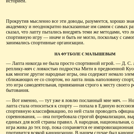
историей.
Прокрутив мысленно все эти доводы, разумеется, хорошо зн
академику и неоднократно высказанные им самим с самых ра
сказал, что лапту пытались внедрять теми же методами, что
спортивную игру — иначе и быть не могло, поскольку с само
занимались спортивные организации.
НА ФУТБОЛЕ С МАЛЫШЕВЫМ
— Лапта никогда не была просто спортивной игрой. — Д. С. 
реплику-мяч с ловкостью подростка Мити в предвоенной Куо
как многие другие народные игры, она содержит немало элем
сближающих ее со спортом, но лапта лишь наполовину спорт
это игра самодеятельная, привязанная строго к месту своего 
бытования.
— Вот именно, — тут уже я ловлю посланный мне мяч. — Но
лапта стала относиться к спорту — попала в Единую всесою
спортивную классификацию, по ней стали проводить офици
соревнования, — она потребовала строгой формализации, вы
единых для всей страны правил. А народная, национальная, 
игра жива до тех пор, пока сохраняется ее импровизационная 
противится всякой канонизации. В нашем случае был канони