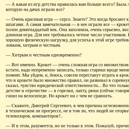
— А какая из игр детства нравилась вам больше всего? Была л
которую на дачах играли все?
— Очень красивая игра — серсо. Знаете? Это когда бросают 
шпагами. А самая замечательная — в нее играли все — кроке
полон девятнадцатый век. Она заполняла, очень серьезно, жи
длинная игра. Для нее требовалось четное число участников. 
хорошую физическую нагрузку, для успеха в этой игре требов
ловким, хитрым и честным.
— Хитрым и честным одновременно?
— Вот именно. Крокет — очень сложная игра со множеством 
кстати, надо непременно записать, только старики вроде меня
помнят. Мы уйдем, и, боюсь, совсем перестанут играть в кроке
что в крокете было множество правил, он развивал в соревн
сказал, чувство юридической ответственности... Во что только
детстве и отрочестве — в горелки, лапту, рюхи (сейчас говоря
гонял на велосипеде. Но крокет ни с чем не сравнить.
— Скажите, Дмитрий Сергеевич, в чем причина исчезновения
в техническом ли прогрессе, не в том ли, что людей не оторва
телевизоров, компьютеров?..
— И в этом, разумеется, но не только в этом. Пожалуй, причи