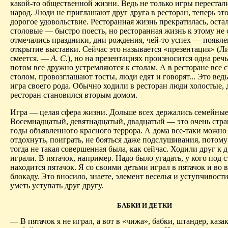
какой-то общественной жизни. Ведь не только игры перестал
народ. Люди не приглашают друг друга в ресторан, теперь эт
дорогое удовольствие. Ресторанная жизнь прекратилась, оста
столовые — быстро поесть, но ресторанная жизнь к этому не 
отмечались праздники, дни рождения, чей-то успех — появле
открытие выставки. Сейчас это называется «презентация» (Л
смеется. —
А. С.
), но на презентациях произносится одна речь
потом все дружно устремляются к столам. А в ресторане все с
столом, провозглашают тосты, люди едят и говорят... Это вед
игра своего рода. Обычно ходили в ресторан люди холостые, 
ресторан становился вторым домом.
Игра — целая сфера жизни. Дольше всех держались семейные
Восемнадцатый, девятнадцатый, двадцатый — это очень стр
годы объявленного красного террора. А дома все-таки можно
отдохнуть, поиграть, не бояться даже подслушивания, потому
тогда не такая совершенная была, как сейчас. Ходили друг к д
играли. В пятачок, например. Надо было угадать, у кого под 
находится пятачок. Я со своими детьми играл в пятачок и во 
блокаду. Это вносило, знаете, элемент веселья и уступчивос
уметь уступать друг другу.
БАБКИ И ДЕТКИ
— В пятачок я не играл, а вот в «чижа», бабки, штандер, казак