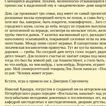
Смеющийся академик Лихачев, молниеносно отзывающийся н
принял нас в выделенной ему в «академиче­ском» доме кварти
Дом, где проживают три семьи, вид имеет не самый презента
роскошные виллы нуворишей ничуть не похож, и слава богу, 
хотя мог бы, наверное, быть покрепче, покомфортнее... Зато с
городского шума, сосны до неба, воздух не отравлен выхлопам
от затопленной на веранде, несмотря на июльское тепло, жел
трубы тянется дымок. У калитки жасминовый куст, раскидис
наполовину осыпавшийся, покрывший сосновые иглы на зем
лепестка­ми. Между ними снуют муравьи. В папоротнике мож
лихачевская восьми­летняя правнучка. Тут же кусты малины, 
дорожек — грибы. На соседней даче петух голос подает, рядо
дятел тюкает. Для полного счастья не хватает озерка под окн
тогда это был бы земной рай, где блаженствуют, а стало быть
во что-нибудь, на чем-нибудь, с кем-нибудь. Впрочем, играют 
раю. Мой университетский товарищ Лев Лосев написал: «Пос
из рая / Человек живет играя».
Кстати, игра и привела нас к Дмитрию Сергеевичу.
Николай Крыщук, погрустив в созданной им на авторском ка
Петербургского радио передаче «Ностальгия, каналья!» над 
полузабытыми мелодиями довоенных и послевоенных лет, на
кафедрой шестидесятых и шестидесятников, дворами детства,