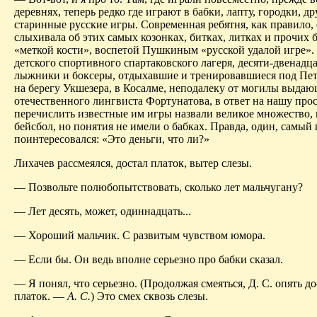
деревнях, теперь редко где играют в бабки, лапту, городки, др
старинные русские игры. Современная ребятня, как правило,
слыхивала об этих самых козонках, битках, литках и прочих 
«меткой кости», воспетой Пушкиным «русской удалой игре». 
детского спортивного спартаковского лагеря, десяти-двенадц
лыжники и боксеры, отдыхавшие и тренировавшиеся под Пе
на берегу Укшезера, в Косалме, неподалеку от могилы выдаю
отечественного лингвиста Фортунатова, в ответ на нашу про
перечислить известные им игры назвали великое множество,
бейсбол, но понятия не имели о бабках. Правда, один, самый
поинтересовался: «Это деньги, что ли?»
Лихачев рассмеялся, достал платок, вытер слезы.
— Позвольте полюбопытствовать, сколько лет мальчугану?
— Лет десять, может, одиннадцать...
— Хороший мальчик. С развитым чувством юмора.
— Если бы. Он ведь вполне серьезно про бабки сказал.
— Я понял, что серьезно. (Продолжая смеяться, Д. С. опять до
платок. —
А. С.
) Это смех сквозь слезы.