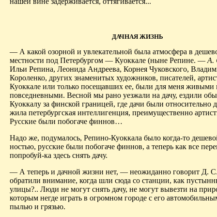
нашей вине задерживается, оттягива­ется...
ДАЧНАЯ ЖИЗНЬ
— А какой озорной и увлекательной была атмосфера в дешев
местности под Петербургом — Куоккале (ныне Репине. —
А. 
Ильи Репина, Леонида Андреева, Корнея Чуковского, Влади
Короленко, других знаменитых художников, писателей, арти
Куоккале или только посещавших ее, были для меня живыми 
повседневными. Весной мы рано уезжали на дачу, ездили обы
Куоккалу за финской границей, где дачи были относительно 
жила петербургская интеллигенция, преимущественно артист
Русские были побогаче финнов…
Надо же, подумалось, Репино-Куоккала было когда-то дешево
ностью, русские были побогаче финнов, а теперь как все пер
попробуй-ка здесь снять дачу.
— А теперь и дачной жизни нет, — неожиданно говорит Д. 
обратили внимание, когда шли сюда со станции, как пустын
улицы?.. Люди не могут снять дачу, не могут вывезти на прир
которым негде играть в огромном городе с его автомобильны
пылью и грязью.