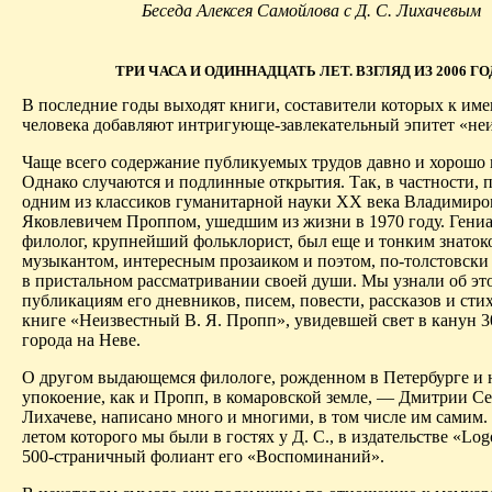
Беседа Алексея Самойлова с Д. С. Лихачевым
ТРИ ЧАСА И ОДИННАДЦАТЬ ЛЕТ. ВЗГЛЯД ИЗ 2006 ГО
В последние годы выходят книги, составители которых к име
человека добавляют интригующе-завлекательный эпитет «не
Чаще всего содержание публикуемых трудов давно и хорошо 
Одна­ко случаются и подлинные открытия. Так, в частности, 
одним из классиков гуманитарной науки ХХ века Владимир
Яковлевичем Проппом, ушедшим из жизни в 1970 году. Гени
филолог, крупнейший фольклорист, был еще и тонким знато
музыкантом, интересным прозаиком и поэтом, по-толстовск
в пристальном рассматривании своей души. Мы узнали об эт
публикациям его дневников, писем, повести, рассказов и сти
книге «Неизвестный В. Я. Пропп», увидевшей свет в канун 3
города на Неве.
О другом выдающемся филологе, рожденном в Петербурге и
упокоение, как и Пропп, в комаровской земле, — Дмитрии С
Лихачеве, написано много и многими, в том числе им самим. 
летом которого мы были в гостях у Д. С., в издательстве «Lo
500-страничный фолиант его «Воспоминаний».