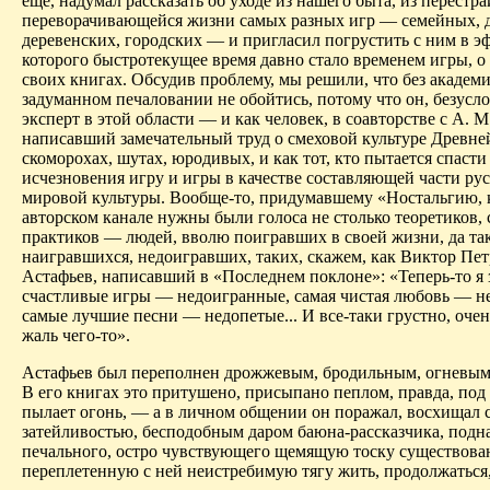
еще, надумал рассказать об уходе из нашего быта, из перестр
переворачивающейся жизни самых разных игр — семейных, д
деревенских, городских — и пригласил погрустить с ним в эф
которого быстротекущее время давно стало временем игры, о 
своих книгах. Обсудив проблему, мы решили, что без академ
задуманном печаловании не обойтись, потому что он, безусл
эксперт в этой области — и как человек, в соавторстве с А. 
написавший замечательный труд о смеховой культуре Древней
скоморохах, шутах, юродивых, и как тот, кто пытается спасти
исчезновения игру и игры в качестве составляющей части рус
мировой культуры. Вообще-то, придумавшему «Ностальгию, 
авторском канале нужны были голоса не столько теоретиков, 
практиков — людей, вволю поигравших в своей жизни, да так
наигравшихся, недоигравших, таких, скажем, как Виктор Пе
Астафьев, написавший в «Последнем поклоне»: «Теперь-то я 
счастливые игры — недоигранные, самая чистая любовь — н
самые лучшие песни — недопетые... И все-таки грустно, очен
жаль чего-то».
Астафьев был переполнен дрожжевым, бродильным, огневым
В его книгах это притушено, присыпано пеплом, правда, под
пылает огонь, — а в личном общении он поражал, восхищал 
затейливостью, бесподобным даром баюна-рассказчика, подн
печального, остро чувствующего щемящую тоску существова
переплетенную с ней неистребимую тягу жить, продолжаться