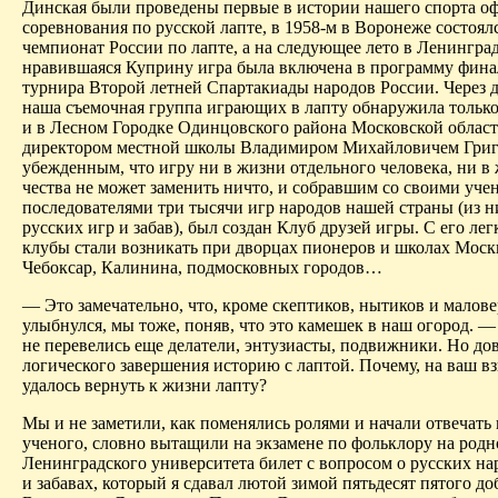
Динская были проведены первые в истории нашего спорта 
соревнования по русской лапте, в 1958-м в Воронеже состоял
чемпионат России по лапте, а на следую­щее лето в Ленинград
нравившаяся Куприну игра была включена в программу фина
турнира Второй летней Спартакиады народов России. Через д
наша съемочная группа играющих в лапту обнаружила тольк
и в Лесном Городке Одинцовского района Московской област
директором местной школы Владимиром Михайловичем Григ
убежден­ным, что игру ни в жизни отдельного человека, ни в
чества не может заменить ничто, и собравшим со своими уче
последователями три тысячи игр народов нашей страны (из н
русских игр и забав), был создан Клуб друзей игры. С его лег
клубы стали возникать при дворцах пионеров и школах Моск
Чебоксар, Калинина, подмосковных городов…
— Это замечательно, что, кроме скептиков, нытиков и малове
улыбнулся, мы тоже, поняв, что это камешек в наш огород. 
не перевелись еще делатели, энтузиасты, подвижники. Но до
логического завершения историю с лаптой. Почему, на ваш взг
удалось вернуть к жизни лапту?
Мы и не заметили, как поменялись ролями и начали отвечать
ученого, словно вытащили на экзамене по фольклору на род
Ленин­градского университета билет с вопросом о русских н
и забавах, который я сдавал лютой зимой пятьдесят пятого д