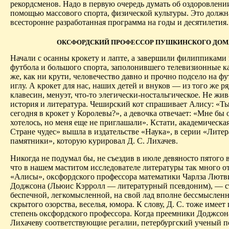
рекордсменов. Надо в первую очередь думать об оздоровлени
помощью массового спорта, физиче­ской культуры. Это должн
всесторонне разработанная программа на годы и десятилетия.
ОКСФОРДСКИЙ ПРОФЕССОР ПУШКИНСКОГО ДОМ
Начали с осанны крокету и лапте, а завершили филиппиками 
футбола и большого спорта, заполонившего телевизионные к
же, как ни крути, человечество давно и прочно подсело на ф
иглу. А крокет для нас, наших детей и внуков — из того же ря
клавесин, менуэт, что-то элегически-ностальгическое. Не жива
история и литература. Чешир­ский кот спрашивает Алису: «Т
сегодня в крокет у Королевы?», а девочка отвечает: «Мне бы 
хотелось, но меня еще не приглашали». Кстати, академическа
Стране чудес» вышла в издательстве «Наука», в серии «Лите
памятники», которую курировал Д. С. Лихачев.
Никогда не подумал бы, не съездив в июле девяносто пятого 
что в нашем маститом исследователе литературы так много о
«Алисы», оксфордского профессора математики Чарлза Лют
Доджсона (Льюис Кэрролл — литературный псевдоним), — с
беспечной, легкомысленной, на свой лад вполне бессмысленн
скрытого озорства, веселья, юмора. К слову, Д. С. тоже имее
степень оксфордского профессора. Когда преемники Доджсон
Лихачеву соответ­ствующие регалии, петербургский ученый п