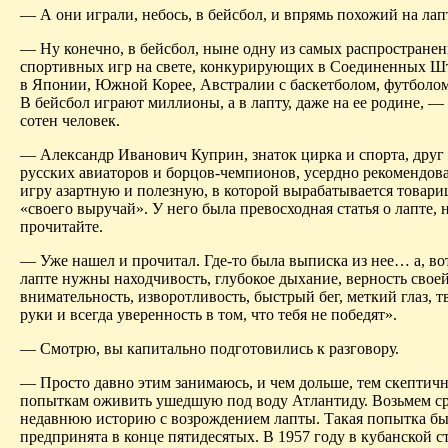
— А они играли, небось, в бейсбол, и впрямь похожий на лап
— Ну конечно, в бейсбол, ныне одну из самых распростране
спортивных игр на свете, конкурирующих в Соединенных Шта
в Японии, Южной Корее, Австралии с баскетболом, футболом
В бейсбол играют миллионы, а в лапту, даже на ее родине, —
сотен человек.
— Александр Иванович Куприн, знаток цирка и спорта, друг
русских авиаторов и борцов-чемпионов, усердно рекомендова
игру азартную и полезную, в которой вырабатывается товари
«своего выручай». У него была превосходная статья о лапте, 
прочитайте.
— Уже нашел и прочитал. Где-то была выписка из нее… а, вот
лапте нужны находчивость, глубокое дыхание, верность своей
внимательность, изворотливость, быстрый бег, меткий глаз, т
руки и всегда уверенность в том, что тебя не победят».
— Смотрю, вы капитально подготовились к разговору.
— Просто давно этим занимаюсь, и чем дольше, тем скептичн
попыткам оживить ушедшую под воду Атлантиду. Возьмем с
недавнюю историю с возрождением лапты. Такая попытка б
предпринята в конце пятидесятых. В 1957 году в кубанской с