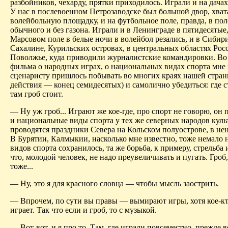
разбойников, чехарду, прятки приходилось. Играли и на дачах,
У нас в послевоенном Петрозаводске был большой двор, хват
волейбольную площадку, и на футбольное поле, правда, в по
обычного и без газона. Играли и в Ленинграде в пятидесятые,
Марсовом поле в белые ночи в волейбол резались, и в Сибири
Сахалине, Курильских островах, в центральных областях Рос
Поволжье, куда приводили журналистские командировки. Во
фильма о народных играх, о национальных видах спорта мне 
сценаристу пришлось побывать во многих краях нашей стран
действия — конец семидесятых) и самолично убедиться: где с
там гроб стоит.
— Ну уж гроб... Играют же кое-где, про спорт не говорю, он п
и национальные виды спорта у тех же северных народов кул
проводятся праздники Севера на Кольском полуострове, в не
В Бурятии, Калмыкии, насколько мне известно, тоже немало
видов спорта сохранилось, та же борьба, к примеру, стрельба 
что, молодой человек, не надо преувеличивать и пугать. Гроб
тоже...
— Ну, это я для красного словца — чтобы мысль заострить.
— Впрочем, по сути вы правы — вымирают игры, хотя кое-кт
играет. Так что если и гроб, то с музыкой.
— Вот-вот, и я про то. Там, где играли повсеместно, прежде в