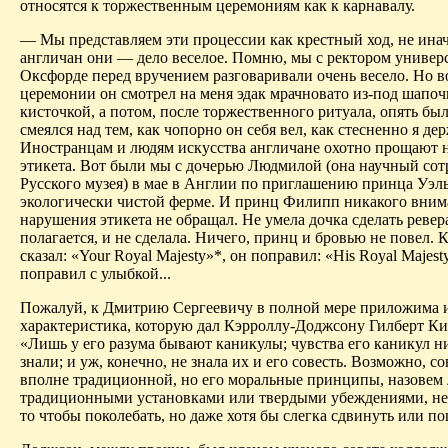
относятся к тор­жественным церемониям как к карнавалу.
— Мы представляем эти процессии как крестный ход, не иначе
англичан они — дело веселое. Помню, мы с ректором универс
Оксфорде перед вручением разговаривали очень весело. Но в
церемонии он смотрел на меня эдак мрачновато из-под шапоч
кисточкой, а потом, после торжественного ритуала, опять бы
смеялся над тем, как чопорно он себя вел, как стесненно я дер
Иностранцам и людям искусства англичане охотно прощают 
этикета. Вот были мы с дочерью Людмилой (она научный со
Русского музея) в мае в Англии по приглашению принца Уэль
экологически чистой ферме. И принц Филипп никакого вним
нарушения этикета не обращал. Не умела дочка сделать ревер
полагается, и не сделала. Ничего, принц и бровью не повел. К
сказал: «Your Royal Majesty»*, он поправил: «His Royal Majest
поправил с улыбкой...
Пожалуй, к Дмитрию Сергеевичу в полной мере приложима и
характеристика, которую дал Кэрроллу-Доджсону Гилберт Ки
«Лишь у его разума бывают каникулы; чувства его каникул н
знали; и уж, конечно, не знала их и его совесть. Возможно, со
вполне традиционной, но его моральные принципы, назовем
традиционными установками или твердыми убеждениями, не
то чтобы поколебать, но даже хотя бы слегка сдвинуть или п