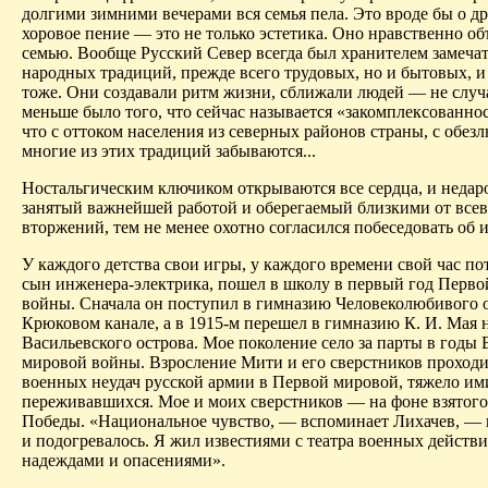
долгими зимними вечерами вся семья пела. Это вроде бы о д
хоровое пение — это не только эстетика. Оно нравственно об
семью. Вообще Русский Север всегда был хранителем замеча
народных традиций, прежде всего трудовых, но и бытовых, 
тоже. Они создавали ритм жизни, сближали людей — не случ
меньше было того, что сейчас называется «закомплексованно
что с оттоком населения из северных районов страны, с обез
многие из этих традиций забываются...
Ностальгическим ключиком открываются все сердца, и недар
занятый важнейшей работой и оберегаемый близкими от вс
вторжений, тем не менее охотно согласился побеседовать об и
У каждого детства свои игры, у каждого времени свой час по
сын инженера-электрика, пошел в школу в первый год Перв
войны. Сначала он поступил в гимназию Человеколюбивого 
Крюковом канале, а в 1915-м перешел в гимназию К. И. Мая 
Васильевского острова. Мое поколение село за парты в годы
мировой войны. Взросление Мити и его сверстников проходи
военных неудач русской армии в Первой мировой, тяжело им
переживавшихся. Мое и моих сверстников — на фоне взятого
Победы. «Национальное чувство, — вспоминает Лихачев, — 
и подогревалось. Я жил известиями с театра военных действи
надеждами и опасениями».