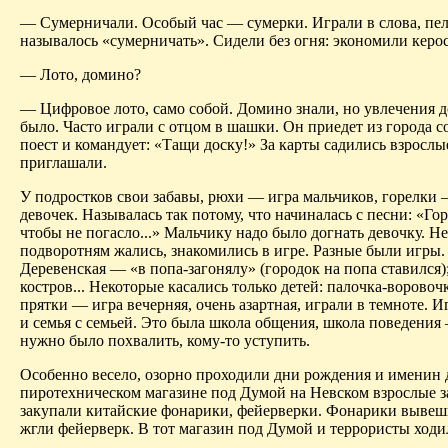
— Сумерничали. Особый час — сумерки. Играли в слова, пе
называлось «сумерничать». Сидели без огня: экономили керо
— Лото, домино?
— Цифровое лото, само собой. Домино знали, но увлечения 
было. Часто играли с отцом в шашки. Он приедет из города с
поест и командует: «Тащи доску!» За карты садились взрослые
приглашали.
У подростков свои забавы, рюхи — игра мальчиков, горелки 
девочек. Называлась так потому, что начиналась с песни: «Гор
чтобы не погасло...» Мальчику надо было догнать девочку. Не
подворотням жались, знакомились в игре. Разные были игры.
Деревенская — «в попа-загонялу» (городок на попа ставился)
костров... Некоторые касались только детей: палочка-воровоч
прятки — игра вечерняя, очень азарт­ная, играли в темноте. 
и семья с семьей. Это была школа общения, школа поведения
нужно было похвалить, кому-то уступить.
Особенно весело, озорно проходили дни рождения и именин 
пиротехническом магазине под Думой на Невском взрослые з
закупали китайские фонарики, фейерверки. Фонарики вывеши
жгли фейерверк. В тот магазин под Думой и террористы ходи