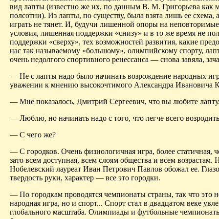
вид лапты (известно же их, по данным В. М. Григорьева как
полсотни). Из лапты, по существу, была взята лишь ее схема, 
играть не тянет. И, будучи лишенной опоры на неповторимы
условия, лишенная поддержки «снизу» и в то же время не по
поддержки «сверху», тех возможностей развития, какие пред
нас так называемому «большому», олимпийскому спорту, лап
очень недолгого спортивного ренессанса — снова завяла, зача
— Не с лапты надо было начинать возрождение народных игр
уважении к мнению высокочтимого Александра Ивановича К
— Мне показалось, Дмитрий Сергеевич, что вы любите лапту
— Люблю, но начинать надо с того, что легче всего возродить.
— С чего же?
— С городков. Очень физиологичная игра, более статичная, ч
зато всем доступная, всем слоям общества и всем возрастам.
Нобелевский лауреат Иван Петрович Павлов обожал ее. Глазо
твердость руки, характер — все это городки.
— По городкам проводятся чемпионаты страны, так что это н
народная игра, но и спорт... Спорт стал в двадцатом веке увл
глобального масштаба. Олимпиады и футбольные чемпионат