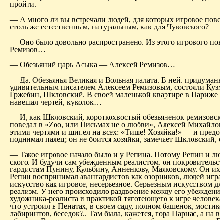
пройти.
— А много ли вы встречали людей, для которых игровое пов
столь же естественным, натуральным, как для Чуковского?
— Оно было довольно распространено. Из этого игрового по
Ремизов…
— Обезьяний царь Асыка — Алексей Ремизов…
— Да, Обезьянья Великая и Вольная палата. В ней, придуман
удивительным писателем Алексеем Ремизовым, состояли Куз
Гржебин, Шкловский. В своей маленькой квартире в Париже
навешал чертей, куколок…
— И, как Шкловский, короткохвостый обезьяненок ремизовск
поведал в «Zoo, или Письмах не о любви», Алексей Михайло
этими чертями и шипел на всех: «Тише! Хозяйка!» — и пред
поднимал палец; он не боится хозяйки, замечает Шкловский, 
— Такое игровое начало было и у Репина. Потому Репин и л
ского. И будучи сам убежденным реалистом, он покровительс
гарди­стам Пунину, Кульбину, Анненкову, Маяковскому. Он и
Репин воспринимал авангардистов как озорников, людей игр
искусство как игровое, несерьезное. Серьезным искусством д
реализм. У него происходило раздвоение между его убежден
художника-реалиста и практи­кой тяготеющего к игре человек
что устроил в Пенатах, в своем саду, полном башенок, мостик
лабиринтов, беседок?.. Там была, кажется, гора Парнас, а на