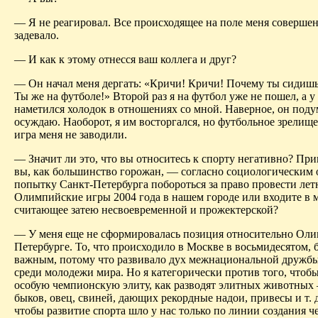
— Я не реагировал. Все происходящее на поле меня соверше
задевало.
— И как к этому отнесся ваш коллега и друг?
— Он начал меня дергать: «Кричи! Кричи! Почему ты сидиш
Ты же на футболе!» Второй раз я на футбол уже не пошел, а
наметился холодок в отношениях со мной. Наверное, он подум
осуждаю. Наоборот, я им восторгался, но футбольное зрелище
игра меня не заводили.
— Значит ли это, что вы относитесь к спорту негативно? При
вы, как большинство горожан, — согласно социологическим
попытку Санкт-Петербурга побороться за право провести лет
Олимпийские игры 2004 года в нашем городе или входите в 
считающее затею не­своевременной и прожектерской?
— У меня еще не сформировалась позиция относительно Ол
Петербурге. То, что происходило в Москве в восьмидесятом, 
важным, потому что развивало дух межнациональной дружбы
среди молодежи мира. Но я категорически против того, чтоб
особую чемпион­скую элиту, как разводят элитных животных
быков, овец, свиней, дающих рекордные надои, привесы и т. д. 
чтобы развитие спорта шло у нас только по линии создания 