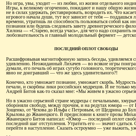
Но игра, увы, уходит — из любви, из жизни отдельного инди
Игры, к великому огорчению, покидают и нашу общую жизнь
не в силах удержать, реставрировать, возродить их. Что касае
игрового начала души, тут все зависит от тебя — поддашься 
времени, утратишь ли способность пользоваться собой как и
познания или будешь следовать завету древнегреческого фил
Хилона — «Старею, всегда учась», для чего надо сохранить 
любознательность и главный молодильный фермент — детскос
ПОСЛЕДНИЙ ОПЛОТ СВОБОДЫ
Расшифровывая магнитофонную запись беседы, удивляемся 
удивлению. Неожиданный Лихачев — во всякие игры поигра
думали, его печаль об играх сугубо головного, теоретическог
явно не доигравший — что же здесь удивительного?!
Конечно, кто умножает познание, умножает скорбь. Мудрость
печали, и скорбны лики российских мудрецов. И не только м
Андрей Битов как-то сказал мне: «Мы живем в ужасно серьез
Но в ужасно серьезной стране мудрецы с печальными, хмур
обороняли свободу, между прочим, и на редутах юмора — от 
Зощенко, от Чехова до Ильфа с Петровым, от Щедрина до Булг
Крылова до Жванецкого. В предисловии к книге прозы Миха
Жванецкого Битов написал: «Юмор — последний оплот своб
последний шаг отступления. Утратить его — значит сдаться.
перейти в наступление. Сказать остроумно — уже выжить, уж