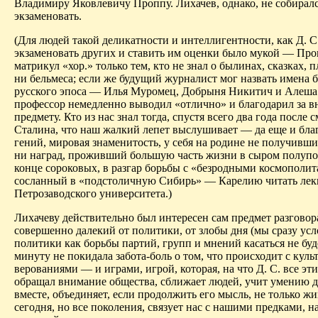
Владимиру Яковлевичу Проппу. Лихачев, однако, не собиралс
экзаменовать.
(Для людей такой деликатности и интеллигентности, как Д. С.
экзаменовать других и ставить им оценки было мукой — Про
матрикул «хор.» только тем, кто не знал о былинах, сказках, п
ни бельмеса; если же будущий журналист мог назвать имена 
русского эпоса — Илья Муромец, Добрыня Никитич и Алеша
профессор немедленно выводил «отлично» и благодарил за в
предмету. Кто из нас знал тогда, спустя всего два года после 
Сталина, что наш жалкий лепет выслушивает — да еще и бл
гений, мировая знаменитость, у себя на родине не получивши
ни наград, проживший большую часть жизни в сыром полупод
конце сороковых, в разгар борьбы с «безродными космополит
сосланный в «подстоличную Сибирь» — Карелию читать лек
Петрозаводского университета.)
Лихачеву действительно был интересен сам предмет разговор
совершенно далекий от политики, от злобы дня (мы сразу усл
политики как борьбы партий, групп и мнений касаться не буде
минуту не покидала забота-боль о том, что происходит с куль
верованиями — и играми, игрой, которая, на что Д. С. все эт
обращал внимание общества, сближает людей, учит умению д
вместе, объединяет, если продолжить его мысль, не только ж
сегодня, но все поколения, связует нас с нашими предками, 