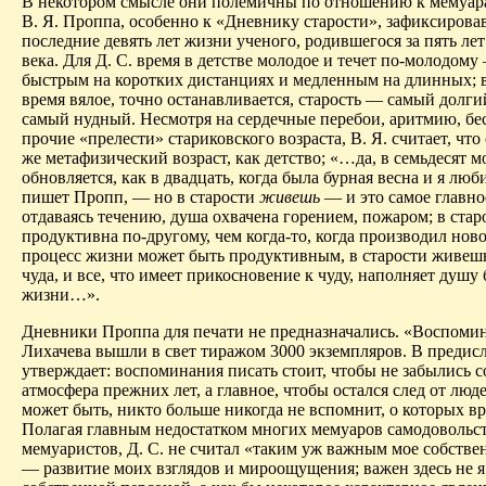
В некотором смысле они полемичны по отношению к мемуар
В. Я. Проппа, особенно к «Дневнику старости», зафиксиров
последние девять лет жизни ученого, родившегося за пять ле
века. Для Д. С. время в детстве молодое и течет по-молодому
быстрым на коротких дистанциях и медленным на длинных; в
время вялое, точно останавливается, старость — самый долги
самый нудный. Несмотря на сердечные перебои, аритмию, бе
прочие «прелести» стариковского возраста, В. Я. считает, что
же метафизический возраст, как детство; «…да, в семьдесят м
обновляется, как в двадцать, когда была бурная весна и я лю
пишет Пропп, — но в старости
живешь
— и это самое главно
отдаваясь течению, душа охвачена горением, пожаром; в стар
продуктивна по-другому, чем когда-то, когда производил нов
процесс жизни может быть продуктивным, в старости живеш
чуда, и все, что имеет прикосновение к чуду, наполняет душу
жизни…».
Дневники Проппа для печати не предназначались. «Воспоми
Лихачева вышли в свет тиражом 3000 экземпляров. В предисл
утверждает: воспоминания писать стоит, чтобы не забылись с
атмосфера преж­них лет, а главное, чтобы остался след от люд
может быть, никто больше никогда не вспомнит, о которых в
Полагая главным недостатком многих мемуаров самодовольс
мемуаристов, Д. С. не считал «таким уж важным мое собстве
— развитие моих взглядов и мироощущения; важен здесь не я