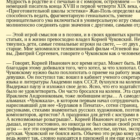
Мудрость в родстве и с печалью и с юмором, остроумием — т
немецкий писатель конца XVIII и первой четверти XIX века, 
«Приготовительной школы эстетики» Жан-Поль определял ка
способность ведать, фрагментарную гениальность, умение
проницательного ума включиться в универсальную игру смыс
молниеносно соединять одни значения с другими, самыми от
— Этой игрой смыслов и в поэзии, и в своих ядовитых крит
статьях, и в жизни превосходно владел Корней Чуковский. Н
тянулись дети, самые гениальные игроки на свете, — от двух 
старше. Мне запомнился телевизионный фильм «Огневой вы ч
вы, Дмитрий Сергеевич, говорите о Чуковском как о человеке
— Говорят, Корней Иванович все время играл. Может быть. И,
благодаря этому добивался того, чего хотел, за что хлопотал
Чуков­скому нужно было похлопотать о приеме на работу зна
девушки. Он посту­пил так: вошел в кабинет ученого секрета
языка и литературы Академии наук СССР, бухнулся на колен
Выдержал паузу и изложил свое дело. Ясно, что его ходатайст
было не удовлетворить. Он часто бросался на колени. Эта сц
Ираклием Андрониковым, тоже любившим игры… А самодел
альманах «Чукоккала», в котором первым начал сотрудничать
нарисовавший для нее «Бурлаков в Пенатах», сотни страниц,
рисунками, стихами знаменитых русских художников, поэтов
композиторов, артистов? А праздники для детей с кострами 
А всевозможные розыгрыши?.. Корней Иванович играл естест
дышал, играл постоянно, но никогда не был скован своей рол
игра — все эти озорные мистификации, веселье, шутки, экс
детская. Чуковский не боялся жить. Обычно это редко кому у
ведь живут так, словно находятся в прихожей и им еще куда-т