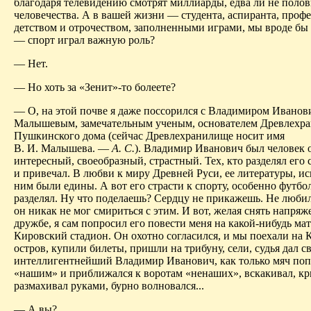
благодаря телевидению смотрят миллиарды, едва ли не поло
человечества. А в вашей жизни — студента, аспиранта, профе
детством и отрочеством, заполненными игра­ми, мы вроде бы 
— спорт играл важную роль?
— Нет.
— Но хоть за «Зенит»-то болеете?
— О, на этой почве я даже поссорился с Владимиром Иванов
Малышевым, замечательным ученым, основателем Древлехр
Пушкинского дома (сейчас Древлехранилище носит имя
В. И. Малышева. —
А. С.
). Владимир Иванович был человек 
интересный, своеобразный, страстный. Тех, кто разделял его 
и привечал. В любви к миру Древней Руси, ее литературы, ис
ним были едины. А вот его страсти к спорту, особенно футбол
разделял. Ну что поделаешь? Сердцу не прикажешь. Не любил
он никак не мог смириться с этим. И вот, желая снять напря
дружбе, я сам попросил его повести меня на какой-нибудь мат
Кировский стадион. Он охотно согласился, и мы поехали на 
остров, купили билеты, пришли на трибуну, сели, судья дал св
интеллигентнейший Владимир Иванович, как только мяч поп
«нашим» и приближался к воротам «ненаших», вскакивал, кр
размахивал руками, бурно волновался...
— А вы?