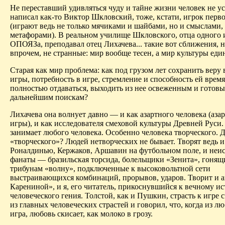
Не переставший удивляться чуду и тайне жизни человек не ус
написал как-то Виктор Шкловский, тоже, кстати, игрок перв
(играют ведь не только мячиками и шайбами, но и смыслами,
метафорами). В реальном училище Шкловского, отца одного и
ОПОЯЗа, преподавал отец Лихачева... такие вот сближения, н
впрочем, не странные: мир вообще тесен, а мир культуры еди
Старая как мир проблема: как под грузом лет сохранить веру
игры, потребность в игре, стремление и способность ей врем
полностью отдаваться, выходить из нее освеженным и готовы
дальнейшим поискам?
Лихачева она волнует давно — и как азартного человека (аза
игры), и как исследователя смеховой культуры Древней Руси.
занимает любого человека. Особенно человека творческого. Д
«творческого»? Людей нетворческих не бывает. Творят ведь и
Роналдинью, Кержаков, Аршавин на футбольном поле, и неи
фанаты — бразиль­ская торсида, болельщики «Зенита», гонящ
трибунам «волну», подключенные к высоковольтной сети
выстраивающихся комбинаций, прорывов, ударов. Творит и 
Карениной», и я, его читатель, прикоснувшийся к вечному и
человеческого гения. Толстой, как и Пушкин, страсть к игре 
из главных человеческих страстей и говорил, что, когда из л
игра, любовь скисает, как молоко в грозу.