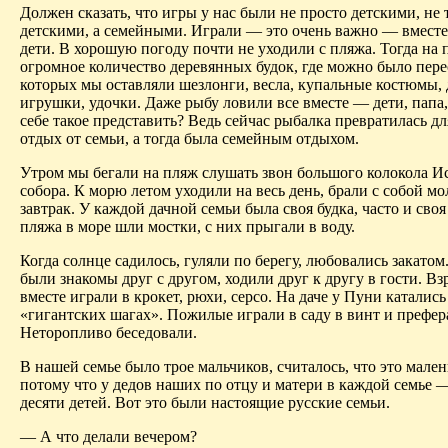
Должен сказать, что игры у нас были не просто детскими, не 
детскими, а семейными. Играли — это очень важно — вместе
дети. В хорошую погоду почти не уходили с пляжа. Тогда на
огромное количество деревянных будок, где можно было пере
которых мы оставляли шезлонги, весла, купальные костюмы, 
игрушки, удочки. Даже рыбу ловили все вместе — дети, папа
себе такое представить? Ведь сейчас рыбалка превратилась д
отдых от семьи, а тогда была семейным отдыхом.
Утром мы бегали на пляж слушать звон большого колокола И
собора. К морю летом уходили на весь день, брали с собой мо
завтрак. У каждой дачной семьи была своя будка, часто и своя
пляжа в море шли мостки, с них прыгали в воду.
Когда солнце садилось, гуляли по берегу, любовались закатом
были знакомы друг с другом, ходили друг к другу в гости. Вз
вместе играли в крокет, рюхи, серсо. На даче у Пуни катались
«гигантских шагах». Пожилые играли в саду в винт и префер
Неторопливо беседовали.
В нашей семье было трое мальчиков, считалось, что это мален
потому что у дедов наших по отцу и матери в каждой семье 
десяти детей. Вот это были настоящие русские семьи.
— А что делали вечером?