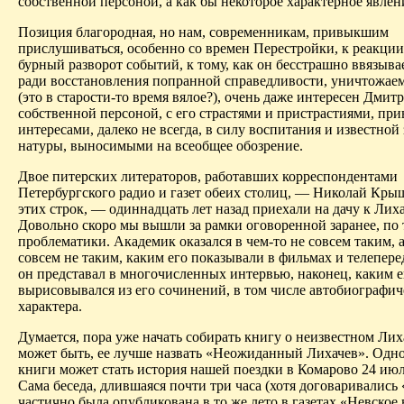
собственной персоной, а как бы некоторое характерное явлен
Позиция благородная, но нам, современникам, привыкшим
прислушиваться, особенно со времен Перестройки, к реакции
бурный разворот событий, к тому, как он бесстрашно ввязыва
ради восстановления попранной справедли­вости, уничтожае
(это в старости-то время вялое?), очень даже интересен Дмит
собственной персоной, с его страстями и пристрастиями, пр
интересами, далеко не всегда, в силу воспитания и известной
натуры, выносимыми на всеобщее обозрение.
Двое питерских литераторов, работавших корреспондентами
Петербургского радио и газет обеих столиц, — Николай Кры
этих строк, — одиннадцать лет назад приехали на дачу к Лиха
Довольно скоро мы вышли за рамки оговоренной заранее, по 
проблематики. Академик оказался в чем-то не совсем таким, а
совсем не таким, каким его показывали в фильмах и телепере
он представал в многочисленных интервью, наконец, каким е
вырисовывался из его сочинений, в том числе автобиографи­ч
характера.
Думается, пора уже начать собирать книгу о неизвестном Лих
может быть, ее лучше назвать «Неожиданный Лихачев». Одно
книги может стать история нашей поездки в Комарово 24 июл
Сама беседа, длившаяся почти три часа (хотя договаривались 
частично была опубликована в то же лето в газетах «Невское 