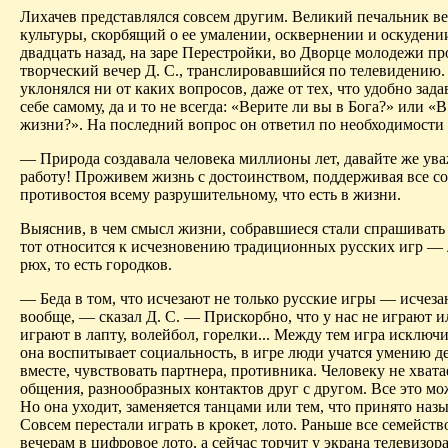
Лихачев представлялся совсем другим. Великий печальник в
культуры, скорбящий о ее умалении, осквернении и оскудени
двадцать назад, на заре Перестройки, во Дворце молодежи п
творческий вечер Д. С., транслировавшийся по телевидению.
уклонялся ни от каких вопросов, даже от тех, что удобно зада
себе самому, да и то не всегда: «Верите ли вы в Бога?» или «
жизни?». На последний вопрос он ответил по необходимости
— Природа создавала человека миллионы лет, давайте же ува
работу! Проживем жизнь с достоинством, поддерживая все со
противостоя всему разрушительному, что есть в жизни.
Выяснив, в чем смысл жизни, собравшиеся стали спрашивать 
тот относится к исчезновению традиционных русских игр — 
рюх, то есть городков.
— Беда в том, что исчезают не только русские игры — исчез
вообще, — сказал Д. С. — Прискорбно, что у нас не играют и
играют в лапту, волейбол, горелки... Между тем игра исключ
она воспитывает социальность, в игре люди учатся умению д
вместе, чувствовать партнера, противника. Человеку не хвата
общения, разнообразных контактов друг с другом. Все это мож
Но она уходит, заменяется танцами или тем, что принято наз
Совсем перестали играть в крокет, лото. Раньше все семейств
вечерам в цифровое лото, а сейчас торчит у экрана телевизора