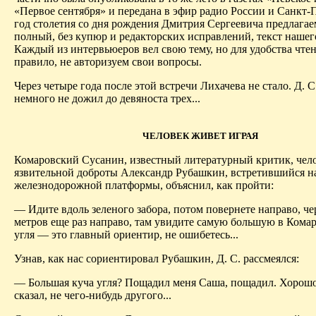
«Первое сентября» и передана в эфир радио России и Санкт-
год столетия со дня рождения Дмитрия Сергеевича предлагае
полный, без купюр и редакторских исправлений, текст нашего
Каждый из интервьюеров вел свою тему, но для удобства чтен
правило, не авторизуем свои вопросы.
Через четыре года после этой встречи Лихачева не стало. Д. С
немного не дожил до девяноста трех...
ЧЕЛОВЕК ЖИВЕТ ИГРАЯ
Комаровский Сусанин, известный литературный критик, чел
язвительной доброты Александр Рубашкин, встретившийся н
железнодорожной платформы, объяснил, как пройти:
— Идите вдоль зеленого забора, потом повернете направо, че
метров еще раз направо, там увидите самую большую в Комар
угля — это главный ориентир, не ошибетесь...
Узнав, как нас сориентировал Рубашкин, Д. С. рассмеялся:
— Большая куча угля? Пощадил меня Саша, пощадил. Хорошо
сказал, не чего-нибудь другого...