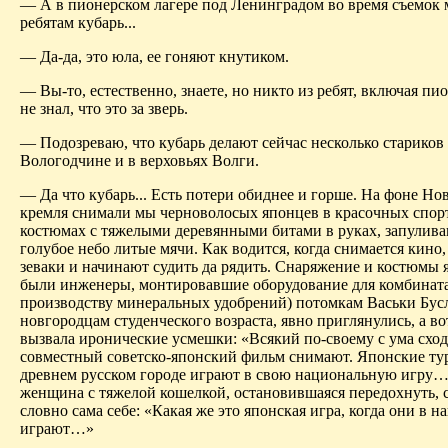
— А в пионерском лагере под Ленинградом во время съемок 
ребятам кубарь...
— Да-да, это юла, ее гоняют кнутиком.
— Вы-то, естественно, знаете, но никто из ребят, включая п
не знал, что это за зверь.
— Подозреваю, что кубарь делают сейчас несколько стариков 
Вологодчине и в верховьях Волги.
— Да что кубарь... Есть потери обиднее и горше. На фоне Но
кремля снимали мы черноволосых японцев в красочных спо
костюмах с тяжелыми деревянными битами в руках, запулив
голубое небо литые мячи. Как водится, когда снимается кино
зеваки и начинают судить да рядить. Снаряжение и костюмы 
были инженеры, монтиро­вавшие оборудование для комбинат
производству минеральных удобрений) потомкам Васьки Бусл
новгородцам студенческого возраста, явно приглянулись, а во
вызвала иронические усмешки: «Всякий по-своему с ума сход
совместный советско-японский фильм снимают. Япон­ские ту
древнем русском городе играют в свою национальную игру
женщина с тяжелой кошелкой, остановившаяся передохнуть, с
словно сама себе: «Какая же это японская игра, когда они в н
играют…»