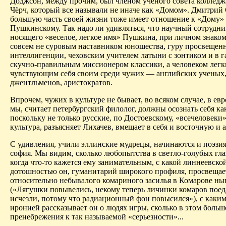
Доджсон, между прочим, был членом ученого совета колледж
Чёрч, который все называли не иначе как «Домом». Дмитрий
большую часть своей жизни тоже имеет отношение к «Дому
Пушкинскому. Так надо ли удивляться, что научный сотрудни
носящего «веселое, легкое имя» Пушкина, при личном знаком
совсем не суровым наставником юношества, гуру просвещен
интеллигенции, чеховским учителем латыни с зонтиком и в г
скучно-правильным миссионером классики, а человеком легк
чувствующим себя своим среди чужих — английских ученых
джентльменов, аристократов.
Впрочем, чужих в культуре не бывает, во всяком случае, в ев
мы, считает петербургский филолог, должны осознать себя ка
поскольку не только русские, по Достоевскому, «всечеловеки»
культура, разъясняет Лихачев, вмещает в себя и восточную и
С удивления, учили эллинские мудрецы, начинаются и поэзия
софия. Мы видим, сколько любопытства в светло-голубых глаз
когда что-то кажется ему занимательным, с какой линнеевско
дотошностью он, гума­нитарий широкого профиля, просвещае
относительно небывалого комариного засилья в Комарове н
(«Лягушки повывелись, некому теперь личинки комаров поед
исчезли, потому что радиационный фон повысился»), с каки
иронией рассказывает он о людях игры, сколько в этом боль
пренебрежения к так называемой «серьезности»...