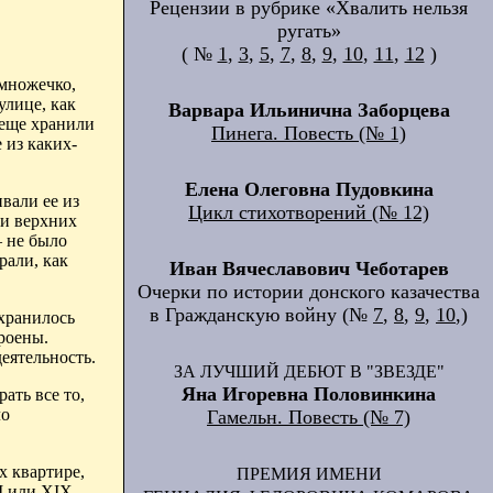
Рецензии в рубрике «Хвалить нельзя
ругать»
( №
1
,
3
,
5
,
7
,
8
,
9
,
10
,
11
,
12
)
емножечко,
улице, как
Варвара Ильинична Заборцева
 еще хранили
Пинега. Повесть (№ 1)
 из каких-
Елена Олеговна Пудовкина
вали ее из
Цикл стихотворений (№ 12)
ли верхних
— не было
рали, как
Иван Вячеславович Чеботарев
Очерки по истории донского казачества
в Гражданскую войну (№
7
,
8
,
9
,
10
,)
охранилось
роены.
еятельность.
ЗА ЛУЧШИЙ ДЕБЮТ В "ЗВЕЗДЕ"
Яна Игоревна Половинкина
ать все то,
ло
Гамельн. Повесть (№ 7)
х квартире,
ПРЕМИЯ ИМЕНИ
I или ХIХ