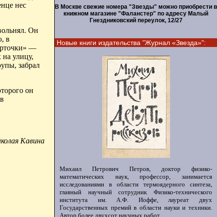
енце нес
В Москве свежие номера "Звезды" можно приобрести в
книжном магазине "Фаланстер" по адресу Малый
Гнездниковский переулок, 12/27
увольнял. Он
, в
Новые книги издательства "Журнал «Звезда»":
карточки» —
 на улицу,
упы, забрал
оторого он
ав
колая Кавина
Михаил Петрович Петров, доктор физико-
математических наук, профессор, занимается
исследованиями в области термоядерного синтеза,
главный научный сотрудник Физико-технического
института им. А.Ф. Иоффе, лауреат двух
Государственных премий в области науки и техники.
Автор более двухсот научных работ.