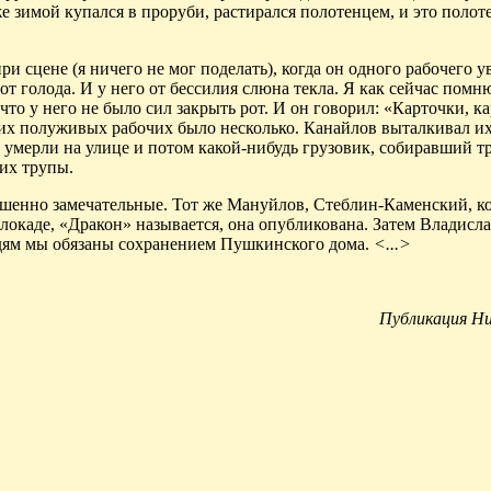
же зимой купался в проруби, растирался полотенцем, и это полот
при
сцене (я
ничего не мог поделать), когда он одного рабочего 
т голода. И у него от бессилия слюна текла. Я как сейчас помню
 что у него не было сил закрыть рот. И он говорил: «Карточки, 
их полуживых рабочих было несколько. Канайлов выталкивал их
умерли на улице и потом какой-нибудь грузовик, собиравший тр
 их трупы.
ршенно замечательные
. Тот же Мануйлов, Стеблин-Каменский, к
 блокаде, «Дракон» называется, она опубликована. Затем Владисл
дям мы обязаны сохранением Пушкинского дома.
<...>
Публикация Ни