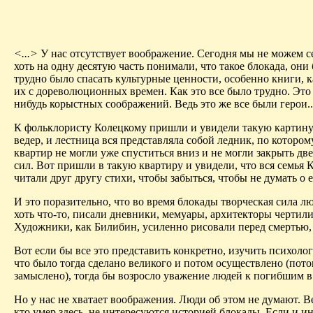
<...>
У нас отсутствует воображение. Сегодня мы не можем се
хоть на одну десятую часть понимали, что такое блокада, они
трудно было спасать культурные ценности, особенно книги, 
их с дореволюционных времен. Как это все было трудно. Это д
нибудь корыстных соображений. Ведь это же все были герои..
К фольклористу Колецкому пришли и увидели такую картину: 
ведер, и лестница вся представляла собой ледник, по котором
квартир не могли уже спуститься вниз и не могли закрыть две
сил. Вот пришли в такую квартиру и увидели, что вся семья 
читали друг другу стихи, чтобы забыться, чтобы не думать о 
И это поразительно, что во время блокады творческая сила лю
хоть что-то, писали дневники, мемуары, архитекторы чертил
Художники, как Билибин, усиленно рисовали перед смертью, 
Вот если бы все это представить конкретно, изучить психоло
что было тогда сделано великого и потом осуществлено (пото
замыслено), тогда бы возросло уважение людей к погибшим в
Но у нас не хватает воображения. Люди об этом не думают. В
кто умер здесь, не интересуются историей блокады. Если и и