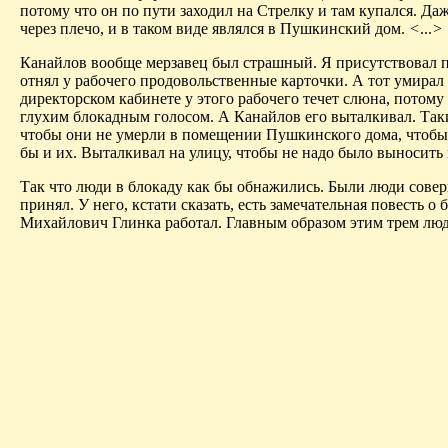
потому что он по пути заходил на Стрелку и там купался. Да
через плечо, и в таком виде являлся в Пушкинский дом.
<
...
>
Канайлов вообще
мерзавец
был страшный. Я присутствовал 
отнял у рабочего продовольственные карточки. А тот умирал о
директорском кабинете у этого рабочего течет слюна, потому
глухим блокадным голосом. А Канайлов его выталкивал. Так
чтобы они не умерли в помещении Пушкинского дома, чтобы 
бы и их. Выталкивал на улицу, чтобы не надо было выносить
Так что люди в блокаду как бы обнажились. Были люди
сове
принял. У него, кстати сказать, есть замечательная повесть о
Михайлович Глинка работал. Главным образом этим трем лю