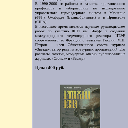
В 1990-2000 гг. работал в качестве приглашенного
профессора в лабораториях по исследованию
управляемого термоядерного синтеза в Мюнхене
(ФРГ), Оксфорде (Великобритания) и в Принстоне
(США).
В настоящее время является научным руководителем
работ по участию ФТИ им. Иоффе в создании
международного термоядерного реактора ИТЭР,
сооружаемого во Франции с участием России. М.П.
Петров – член Общественного совета журнала
«Звезда», автор ряда литературных произведений. Его
рассказы, заметки, мемуарные очерки публиковались в
журналах «Огонек» и «Звезда».
Цена: 400 руб.