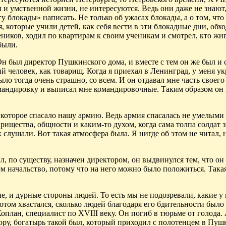
 и умственной жизни, не интересуются. Ведь они даже не знают,
у блокады» написать. Не только об ужасах блокады, а о том, что
, которые учили детей, как себя вести в эти блокадные дни, обх
ников, ходил по квартирам к своим ученикам и смотрел, кто жив,
были.
Он был директор Пушкинского дома, и вместе с тем он же был и 
ый
человек, как товарищ. Когда я приехал в Ленинград, у меня у
ло тогда очень страшно, со всем. И он отдавал мне часть своего
командировку и выписал мне командировочные. Таким
образом
он 
 которое спасало нашу армию. Ведь армия спасалась не умелыми
рищества, общности и каким-то духом, когда сама толпа солдат з
слушали. Вот такая атмосфера была. Я нигде об этом не читал, 
, по существу, назначен директором, он выдвинулся тем, что он 
том начальство, потому что на него можно было положиться. Така
, и дурные стороны людей. То есть мы не подозревали, какие у
потом хвастался, сколько людей благодаря его бдительности было
Коплан, специалист по
Х
VIII веку. Он погиб в тюрьме от голода.
ру, богатырь такой был, который приходил с полотенцем в Пушк