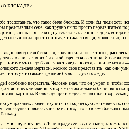
<
О БЛОКАДЕ
>
бе представить, что такое была блокада. И если бы люди хоть н
 бы представляли себе, как трудно было просто передвигаться по 
картины, антикварные вещи у тех старых ленин­градцев, которые
елалось иногда просто потому, что жалко вещи, жалко книг, а не
.
водопровод не действовал, воду носили по лестнице, расплески
у лед сам сползал вниз. Такая обледенелая лестница. И вот жите
рь, потому что надо было сколоть лед с порога, а они не могли 
Колецкого лежала мертвой. Можно себе представить, как они уми
еде, потому что самое страшное было — думать о еде.
дей особенно возрастала. Человек знал, что он умрет, и чтобы с
и фантастические здания, которые потом должны были быть пост
писали картины. В блокаду происходила усиленная творческая д
гию умирающих людей, изучить их творческую деятельность, собр
м ведь осуществлялось многое из того, что во время блокады бы
 блокаду.
едь многие, живущие в Ленинграде сейчас, не знают, кто жил в и
нтересуются историей Петер­бурга, то Петровского времени,
Х
VII