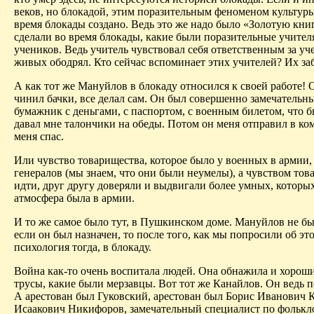
веков, но блокадой, этим поразительным феноменом культуры
время блокады создано. Ведь это же надо было «Золотую книг
сделали во время блокады, какие были поразительные учителя
учеников.
Ведь учитель чувствовал себя ответственным за уче
живых ободрял.
Кто сейчас вспоминает этих учителей? Их за
А как тот же Мануйлов в блокаду относился к своей работе! 
чинил бачки, все делал сам. Он был
совершенно замечательн
бумажник с деньгами, с паспортом, с военным билетом, что бы
давал мне талончики на обеды. Потом он меня отправил в 
меня спас.
Или чувство товарищества, которое было у военных в армии,
генералов (мы
знаем, что они были неумелы), а чувством това
идти, друг другу доверяли и выдвигали более умных, которых 
атмосфера была в армии.
И то же самое было тут, в Пушкинском доме. Мануйлов не был
если он был назначен, то после того, как мы попросили об э
психология тогда, в блокаду.
Война как-то очень воспитала людей. Она обнажила и хорошие
трусы, какие были
мерзавцы
. Вот тот же Канайлов. Он ведь 
А арестован был Гуковский, аресто­ван был Борис Иванович 
Исаакович Никифоров, замечательный специалист по фолькло