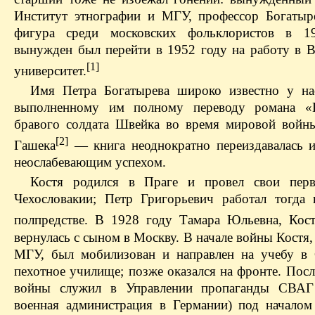
Институт этнографии и МГУ, профессор Богатыр
фигура среди московских фольклористов в 19
вынужден был перейти в 1952 году на работу в 
[1]
университет.
Имя Петра Богатырева широко известно у на
выполненному им полному переводу романа «
бравого солдата Швейка во время мировой войн
[2]
Гашека
— книга неоднократно переиздавалась и
неослабевающим успехом.
Костя родился в Праге и провел свои пер
Чехословакии; Петр Григорьевич работал тогда 
полпредстве. В 1928 году Тамара Юльевна, Кост
вернулась с сыном в Москву. В начале войны Костя,
МГУ, был мобилизован и направлен на учебу в 
пехотное училище; позже оказался на фронте. Пос
войны служил в Управлении пропаганды СВАГ 
военная администрация в Германии) под началом