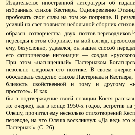
Издательстве иностранной литературы об издан
избранных стихов Кестнера. Одновременно Эткинд
пробовать свои силы на том же поприще. В резул
усилий на свет появился небольшой сборник стихо
[
образец сотворчества двух поэтов-переводчиков.
переводы в этом сборнике, на мой взгляд, превосхо
ему, безусловно, удавался, он нашел способ переда
его сатирические интонации — создал «русского
При этом «насыщенный» Пастернаком Богатырев
невольно следовал его поэтике. В своем очерке 
обосновать сходство стихов Пастернака и Кестнера,
близость свойственной и тому и другому «н
простоте». И как
бы в подтверждение своей позиции Костя рассказы
же очерке), как в конце 1950‑х годов, встретив н
Олешу, прочитал ему несколько стихотворений Кест
переводе, на что Олеша воскликнул: «Да ведь это
Пастернак!» (С. 26).