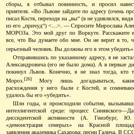
сборы, я отбывал повинность, и просил навес
приятеля. «Во Львове зайдите по адресу (очень п
писал Костя, переходя на „вы“ (я не удивлялся, видя
из его „причуд“) <…>. — Cпросите Мирослава Але
МОРОЗа. Это мой друг по Воркуте. Расскажите 
все, что Вы думаете обо мне. Он не верит в то, 
серьезный человек. Вы должны его в этом убедить»
Отправившись по указанному адресу, я не заста
Александровича (его не было дома). А в первые д
покинул Львов. Конечно, я не знал тогда, кто 
[26]
Мороз.
Могу лишь догадываться, каки
расхождения у него были с Костей, и сомневаю
удалось бы его «убедить».
Шли годы, и происходили события, вызывавш
интеллигентской среде: процесс Синявского—Да
диссидентской активности (А. Гинзбург, Ю. 
«демонстрация семерых» на Красной площад
заявления академика Сахарова; песни Галича. В СС