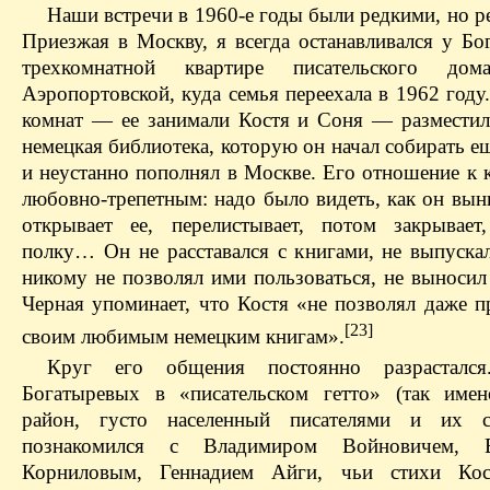
Наши встречи в 1960‑е годы были редкими, но р
Приезжая в Москву, я всегда останавливался у Бо
трехкомнатной квартире писательского д
Аэропортовской, куда семья переехала в 1962 году
комнат — ее занимали Костя и Соня — разместил
немецкая библиотека, которую он начал собирать е
и неустанно пополнял в Москве. Его отношение к 
любовно-трепетным: надо было видеть, как он вын
открывает ее, перелистывает, потом закрывает
полку… Он не расставался с книгами, не выпускал
никому не позволял ими пользоваться, не выносил
Черная упоминает, что Костя «не позволял даже п
[23]
своим любимым немецким книгам».
Круг его общения постоянно разрастал
Богатыревых в «писательском гетто» (так имен
район, густо населенный писателями и их с
познакомился с Владимиром Войновичем, 
Корниловым, Геннадием Айги, чьи стихи Кос