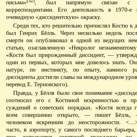
[32]
письма»
, был напрямую связан с з
корреспондентами. Его деятельность в 1970‑е
очевидную «диссидентскую» окраску.
Среди тех, кто решительно причислял Костю к д
был Генрих Бёлль. Через несколько недель пос
смерти он опубликовал в одной из ведущих нем
статью, озаглавленную «Некролог незнаменитому
«Костя был прирожденный диссидент, — утверж
один из первых, которых мне довелось знать. О
натуре, по инстинкту, по опыту, намного р
диссиденты достигли славы на международном уров
перевод Е. Терновского).
Правда, у Бёлля было свое понимание «диссиде
соотносил его с Костиной искренностью и пр
суждений о советских порядках. «Костя всегда 
всем совершенно открыто, — пишет Бёлль
человеком искренним до неосторожности. <…
часто, в аэропорту, у самого последнего барьера
еще допускается советский гражданин, он 