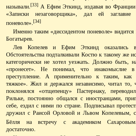
[33]
называли.
А Ефим Эткинд, издавая во Франции
«Записки незаговорщика», дал ей заглавие 
[34]
поневоле».
Именно таким «диссидентом поневоле» видится 
Богатырев.
Лев Копелев и Ефим Эткинд оказались в
Обстоятельства подталкивали Костю к такому же и
категорически не хотел уезжать. Должно быть, на
«пронесет». Не понимал, что инакомысли
преступление. А применительно к таким, как 
тяжкое». Жил и держался независимо, читал то, ч
поклонялся «отщепенцу» Пастернаку, переводи
Рильке, постоянно общался с иностранцами, при
себе, ездил с ними по стране. Подписывал протес
дружил с Раисой Орловой и Львом Копелевым, 
Бёлля на встречу с академиком Сахаровым
достаточно.