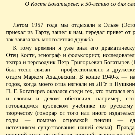
О Косте Богатыреве: к 50-летию со дня см
Летом 1957 года мы отдыхали в Эльве (Эсто
приехал из Тарту, зашел к нам, передал привет от
так завязалась многолетняя дружба.
К тому времени я уже знал его драматическ
Отец Кости, этнограф и фольклорист, исследовате
театра и переводчик Петр Григорьевич Богатырев 
был тесно связан — профессионально и дружес
отцом Марком Азадовским. В конце 1940‑х — на
годов, когда моего отца изгнали из ЛГУ и Пушкин
П. Г. Богатырев оказался среди тех, кто пытался ег
и словом и делом: обеспечил, например, его
готовящемся вузовском учебнике по русскому
творчеству (гонорар от того или иного издательс
годы — помимо отцовской пенсии — еди
источником существования нашей семьи). Правда
старший тоже не избежал гонений: вынужденный