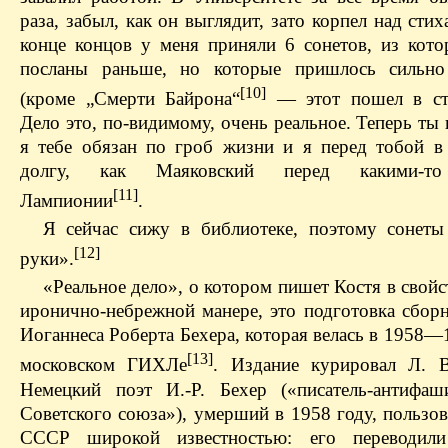
раза, забыл, как он выглядит, зато корпел над ст
конце концов у меня приняли 6 сонетов, из кот
посланы раньше, но которые пришлось сильно 
[10]
(кроме „Смерти Байрона“
— этот пошел в ста
Дело это, по-видимому, очень реальное. Теперь ты
я тебе обязан по гроб жизни и я перед тобой в
долгу, как Маяковский перед какими-т
[11]
Лампионии
.
Я сейчас сижу в библиотеке, поэтому сонет
[12]
руки».
«Реальное дело», о котором пишет Костя в свой
иронично-небрежной манере, это подготовка сборн
Иоганнеса Роберта Бехера, которая велась в 1958—
[13]
московском ГИХЛе
. Издание курировал Л. В
Немецкий поэт И.-Р. Бехер («писатель-антифа
Советского союза»), умерший в 1958 году, пользов
СССР широкой известностью: его переводил