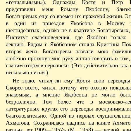
«гениальными»). Однажды Костя и Петр Г
представили меня Роману Якобсону, близ
Богатыревых еще со времен их пражской жизни. Эт
в один из приездов Якобсона в Москву в
шестидесятых, однако не в квартире Богатыревых,
Институт славяноведения, где Якобсон только
лекцию. Рядом с Якобсоном стояла Кристина Пом
вторая жена. Богатыревы назвали мою фамили
любезно протянул мне руку и стал говорить о том,
с моим отцом в переписке. (Это действительно так,
несколько писем.)
Не знаю, читал ли ему Костя свои переводы
Скорее всего, читал, потому что охотно показыв
знакомым, а мнение Якобсона не могло быт
безразлично. Тем более что в московско-лен
литературных кругах его переводы воспринималис
благожелательно. Одной из первых слушательни
Ахматова. Сохранилась надпись на книге Ахмат
разных лет 1909—1957» (М., 1958) — первой, уви