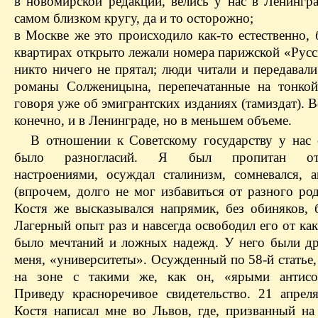
в новомирской редакции, велись у нас в Ленингра
самом близком кругу, да и то осторожно;
в Москве же это происходило как-то естественно,
квартирах открыто лежали номера парижской «Русс
никто ничего не прятал; люди читали и передавал
романы Солженицына, перепечатанные на тонкой
говоря уже об эмигрантских изданиях (тамиздат). В
конечно, и в Ленинграде, но в меньшем объеме.
В отношении к Советскому государству у нас 
было разногласий. Я был пропитан отт
настроениями, осуждал сталинизм, сомневался, а
(впрочем, долго не мог избавиться от разного ро
Костя же высказывался напрямик, без обиняков, 
Лагерный опыт раз и навсегда освободил его от ка
было мечтаний и ложных надежд. У него были др
меня, «университеты». Осужденный по 58‑й статье
на зоне с такими же, как он, «ярыми антисов
Приведу красноречивое свидетельство. 21 апрел
Костя написал мне во Львов, где, призванный на