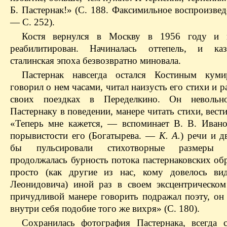
Б. Пастернак!» (С. 188. Факсимильное воспроизве
— С. 252).
Костя вернулся в Москву в 1956 году и 
реабилитирован. Начиналась оттепель, и каз
сталинская эпоха безвозвратно миновала.
Пастернак навсегда остался Костиным куми
говорил о нем часами, читал наизусть его стихи и р
своих поездках в Переделкино. Он невольн
Пастернаку в поведении, манере читать стихи, вес
«Теперь мне кажется, — вспоминает В. В. Иван
порывистости его (Богатырева. —
К. А.
) речи и д
бы пульсировали стихотворные размеры П
продолжалась бурность потока пастернаковских об
просто (как другие из нас, кому довелось ви
Леонидовича) иной раз в своем эксцентрическом
причудливой манере говорить подражал поэту, он 
внутри себя подобие того же вихря» (С. 180).
Сохранилась фотография Пастернака, всегда 