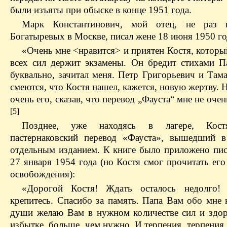
были изъяты при обыске в конце 1951 года.
Марк Константинович, мой отец, не раз 
Богатыревых в Москве, писал жене 18 июня 1950 го
«Очень мне <нравится> и приятен Костя, которы
всех сил держит экзамены. Он бредит стихами Па
буквально, зачитал меня. Петр Григорьевич и Там
смеются, что Костя нашел, кажется, новую жертву. 
очень его, сказав, что перевод „Фауста“ мне не очен
[5]
Позднее, уже находясь в лагере, Кост
пастернаковский перевод «Фауста», вышедший 
отдельным изданием. К книге было приложено пис
27 января 1954 года (но Костя смог прочитать ег
освобождения):
«Дорогой Костя! Ждать осталось недолго! 
крепитесь. Спасибо за память. Папа Вам обо мне 
души желаю Вам в нужном количестве сил и здоро
избытке, больше, чем нужно. И терпения, терпения