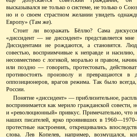
высказывался не только о системе, не только о Союз
но и о своем страстном желании увидеть однаж
Европу» (Там же).
Стоит ли возражать Бёллю? Сама дискусс
«диссидент — не диссидент» представляется мне 
Диссидентами не рождаются, а становятся. Лю
совестью, восприимчивые к неправде и насилию, 
несовместимо с логикой, моралью и правом, начи
или поздно — говорить, протестовать, действоват
противостоять произволу и превращаются в ди
оппозиционеров, врагов режима. Так было всегда,
России.
Понятие «диссидент» — приблизительное, расплы
воспринимается как мерило гражданской совести, н
и «революционный» привкус. Примечательно, что н
наших писателей, ярко проявивших в 1960—1970‑
протестные настроения, открещивались впоследств
слова. Лев Копелев, например, возмущался, ко