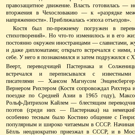
правозащитное движение. Власть готовилась — н
вторжения в Чехословакию — к «разрядке меж
напряженности». Приближалась «эпоха отъездов».
Костя был по-прежнему погружен в пере
стихотворений». Но что-то изменилось и в его жи
постоянно окружен иностранцами — славистами, ж
и даже дипломатами; открыто встречался с ними, 
себе. У него я познакомился и затем подружился с 
Веерт, переводчицей Пастернака и Солженицы
встречался и переписывался с известными
писателями — Хансом Магнусом Энценсбергер
Вернером Рихтером (Костя сопровождал Рихтера и
поездке по Средней Азии в 1965 году), Макс
Рольф-Дитрихом Кайлем — блестящим переводчи
поэтов (среди них — Пастернака) на немецки
особенно тесным было Костино общение с Генри
популярным и широко читаемым в СССР. Начиная 
Бёлль неоднократно приезжал в СССР, и в Мос