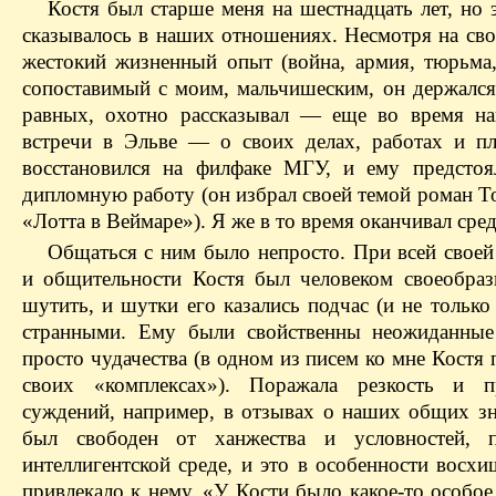
Костя был старше меня на шестнадцать лет, но 
сказывалось в наших отношениях. Несмотря на сво
жестокий жизненный опыт (война, армия, тюрьма, 
сопоставимый с моим, мальчишеским, он держался
равных, охотно рассказывал — еще во время н
встречи в Эльве — о своих делах, работах и пл
восстановился на филфаке МГУ, и ему предстоя
дипломную работу (он избрал своей темой роман Т
«Лотта в Веймаре»). Я же в то время оканчивал ср
Общаться с ним было непросто. При всей своей
и общительности Костя был человеком своеобра
шутить, и шутки его казались подчас (и не только
странными. Ему были свойственны неожиданные
просто чудачества (в одном из писем ко мне Костя 
своих «комплексах»). Поражала резкость и п
суждений, например, в отзывах о наших общих з
был свободен от ханжества и условностей, 
интеллигентской среде, и это в особенности восх
привлекало к нему. «У Кости было какое-то особо