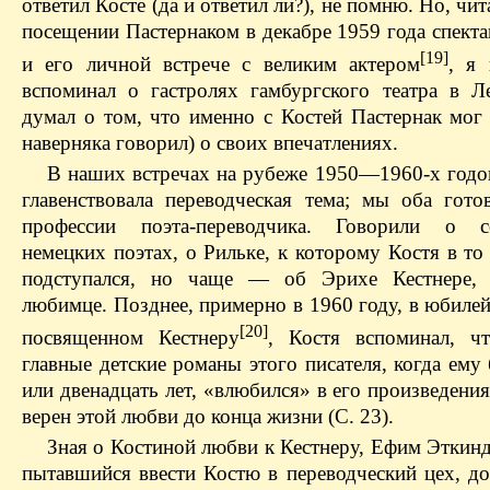
ответил Косте (да и ответил ли?), не помню. Но, чит
посещении Пастернаком в декабре 1959 года спект
[19]
и его личной встрече с великим актером
, я
вспоминал о гастролях гамбургского театра в Л
думал о том, что именно с Костей Пастернак мог 
наверняка говорил) о своих впечатлениях.
В наших встречах на рубеже 1950—1960‑х годо
главенствовала переводческая тема; мы оба гото
профессии поэта-переводчика. Говорили о с
немецких поэтах, о Рильке, к которому Костя в т
подступался, но чаще — об Эрихе Кестнере, 
любимце. Позднее, примерно в 1960 году, в юбиле
[20]
посвященном Кестнеру
, Костя вспоминал, ч
главные детские романы этого писателя, когда ему
или двенадцать лет, «влюбился» в его произведения
верен этой любви до конца жизни (С. 23).
Зная о Костиной любви к Кестнеру, Ефим Эткинд
пытавшийся ввести Костю в переводческий цех, до