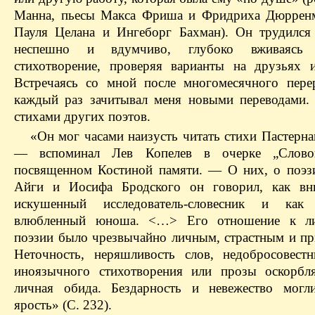
Манна, пьесы Макса Фриша и Фридриха Дюрренм
Пауля Целана и Ингеборг Бахман). Он трудился
неспешно и вдумчиво, глубоко вживаясь
стихотворение, проверяя варианты на друзьях 
Встречаясь со мной после многомесячного пере
каждый раз зачитывал меня новыми переводами
стихами других поэтов.
«Он мог часами наизусть читать стихи Пастерна
— вспоминал Лев Копелев в очерке „Словоп
посвященном Костиной памяти. — О них, о поэз
Айги и Иосифа Бродского он говорил, как вни
искушенный исследователь-словесник и как 
влюбленный юноша. <…> Его отношение к ли
поэзии было чрезвычайно личным, страстным и пр
Неточность, неряшливость слов, недобросовест
иноязычного стихотворения или прозы оскорбл
личная обида. Бездарность и невежество могл
ярость» (С. 232).