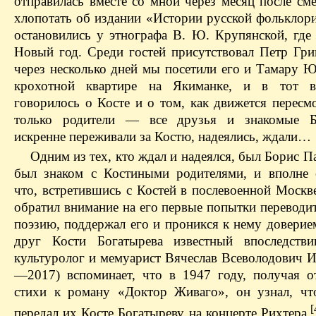
отправилась вместе со мной через месяц после см
хлопотать об издании «Истории русской фольклор
остановились у этнографа В. Ю. Крупянской, где 
Новый год. Среди гостей присутствовал Петр Гри
через несколько дней мы посетили его и Тамару Ю
крохотной квартире на Якиманке, и в тот в
говорилось о Косте и о том, как движется пересм
только родители — все друзья и знакомые Б
искренне переживали за Костю, надеялись, ждали…
Одним из тех, кто ждал и надеялся, был Борис П
был знаком с Костиными родителями, и вполне е
что, встретившись с Костей в послевоенной Москв
обратил внимание на его первые попытки переводи
поэзию, поддержал его и проникся к нему довери
друг Кости Богатырева известный впоследстви
культуролог и мемуарист Вячеслав Всеволодович И
—2017) вспоминает, что в 1947 году, получая о
стихи к роману «Доктор Живаго», он узнал, чт
[
передал их Косте Богатыреву на концерте Рихтера.