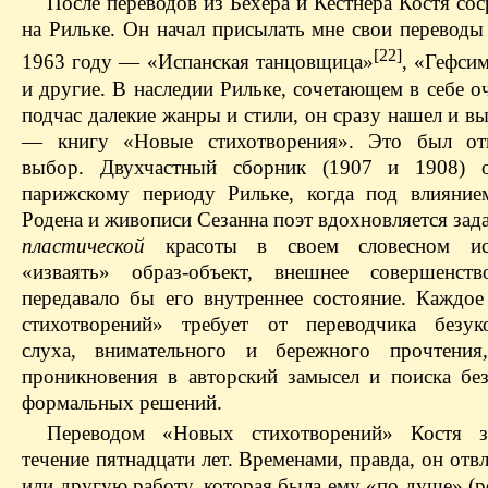
После переводов из Бехера и Кестнера Костя со
на Рильке. Он начал присылать мне свои переводы
[22]
1963 году — «Испанская танцовщица»
, «Гефси
и другие. В наследии Рильке, сочетающем в себе о
подчас далекие жанры и стили, он сразу нашел и в
— книгу «Новые стихотворения». Это был отв
выбор. Двухчастный сборник (1907 и 1908) о
парижскому периоду Рильке, когда под влияние
Родена и живописи Сезанна поэт вдохновляется зад
пластической
красоты в своем словесном ис
«изваять» образ-объект, внешнее совершенств
передавало бы его внутреннее состояние. Каждо
стихотворений» требует от переводчика безук
слуха, внимательного и бережного прочтения,
проникновения в авторский замысел и поиска б
формальных решений.
Переводом «Новых стихотворений» Костя з
течение пятнадцати лет. Временами, правда, он отвл
или другую работу, которая была ему «по душе» (