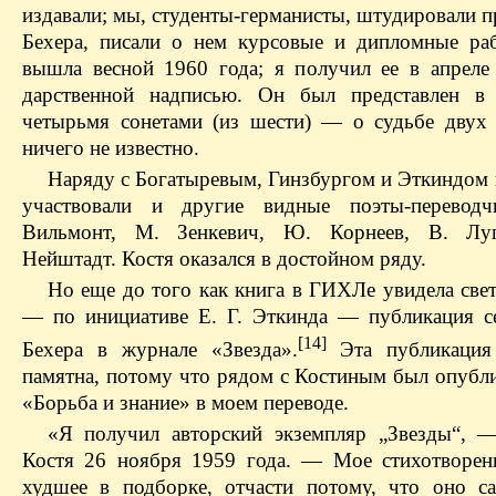
издавали; мы, студенты-германисты, штудировали 
Бехера, писали о нем курсовые и дипломные ра
вышла весной 1960 года; я получил ее в апреле
дарственной надписью. Он был представлен в 
четырьмя сонетами (из шести) — о судьбе двух
ничего не известно.
Наряду с Богатыревым, Гинзбургом и Эткиндом в
участвовали и другие видные поэты-перево
Вильмонт, М. Зенкевич, Ю. Корнеев, В. Луг
Нейштадт. Костя оказался в достойном ряду.
Но еще до того как книга в ГИХЛе увидела свет
— по инициативе Е. Г. Эткинда — публикация с
[14]
Бехера в журнале «Звезда».
Эта публикация
памятна, потому что рядом с Костиным был опубли
«Борьба и знание» в моем переводе.
«Я получил авторский экземпляр „Звезды“, 
Костя 26 ноября 1959 года. — Мое стихотворе
худшее в подборке, отчасти потому, что оно с