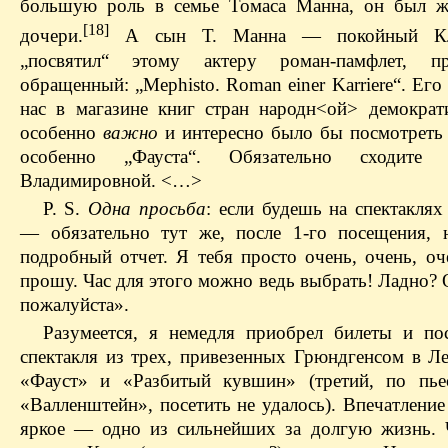
большую роль в семье Томаса Манна, он был ж
[18]
дочери.
А сын Т. Манна — покойный Кл
„посвятил“ этому актеру роман-памфлет, п
обращенный: „Mephisto. Roman einer Karriere“. Его
нас в магазине книг стран народн<ой> демократ
особенно
важно
и интересно было бы посмотреть 
особенно „Фауста“. Обязательно сходите
Владимировной. <…>
P. S.
Одна просьба
: если будешь на спектакля
— обязательно тут же, после 1‑го посещения,
подробный отчет. Я тебя просто очень, очень, оч
прошу. Час для этого можно ведь выбрать! Ладно?
пожалуйста».
Разумеется, я немедля приобрел билеты и по
спектакля из трех, привезенных Грюндгенсом в Л
«Фауст» и «Разбитый кувшин» (третий, по пье
«Валленштейн», посетить не удалось). Впечатлени
яркое — одно из сильнейших за долгую жизнь. 