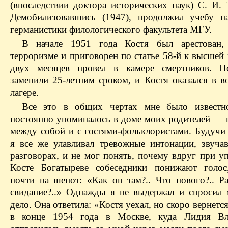
(впоследствии доктора исторических наук) С. И. 
Демобилизовавшись (1947), продолжил учебу н
германистики филологического факультета МГУ.
В начале 1951 года Костя был арестован,
терроризме и приговорен по статье 58‑й к высшей
двух месяцев провел в камере смертников. Н
заменили 25‑летним сроком, и Костя оказался в в
лагере.
Все это в общих чертах мне было известн
постоянно упоминалось в доме моих родителей — в
между собой и с гостями-фольклористами. Будучи 
я все же улавливал тревожные интонации, звуча
разговорах, и не мог понять, почему вдруг при у
Косте Богатыреве собеседники понижают голос
почти на шепот: «Как он там?.. Что нового?.. Р
свидание?..» Однажды я не выдержал и спросил 
дело. Она ответила: «Костя уехал, но скоро вернетс
в конце 1954 года в Москве, куда Лидия Вл