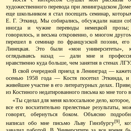
художественного перевода при ленинградском Доме
еще школьником я стал посещать семинар, которы
Е. Г. Эткинд. Мы собирались, обсуждали наши соб
иногда и чужие переводы немецкой прозы
говорилось, и весьма откровенно, о многом друго
перешел в семинар по французской поэзии, его
Линецкая. Это были «мои университеты»,
оглядываясь назад — дали мне и професси
нравственно куда больше, чем занятия в стенах ЛГУ
В свой очередной приезд в Ленинград — кажетс
осенью 1958 года — Костя посетил Эткинда, и
живейшее участие в его литературных делах. Прив
из Костиного недатированного письма ко мне того 
«Ты сделал для меня колоссальное дело, которое,
все его восхитительно прелестные результаты, мо
говорят, обернуться боком. Объясню подробн
[9]
написал обо мне письмо Льву Гинзбургу
, к
завалил работой. В Университете за все время бы