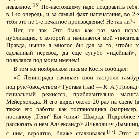
[15]
неважное.
По-настоящему надо поздравить тебя.
в 1‑ю очередь, и за самый факт напечатания, во 2‑
тебя это не 1‑е печатное произведение! Не так ли?»
Нет, не так. Это была как раз моя перв
публикация, с которой и начинается мой «писател
Правда, нынче я многое бы дал за то, чтобы э
сделанный перевод, да еще сугубо «идейный»,
появлялся под моим именем!
В том же ноябрьском письме Костя сообщал:
«С Ленинграда начинает свои гастроли гамбур
под рук<овод-ством> Густава (так! —
К. А
.) Грюндг
гениальный режиссер, приблизительно масшт
Мейерхольда. Я его видел около 20 раз на сцене (в
также его работы как постановщика (например
постанову „Тени“ Евг<ения> Шварца. Подробнее 
рассказать о нем Ал<ександр> Л<ьвови>ч Дымшиц
[17]
с ним, вероятно, ближе сталкивался.
Этот ак