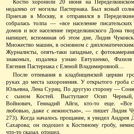
Костю хоронили 20 июня на Переделкинском
недалеко от могилы Пастернака. Был ясный солн
Приехав в Москву, я отправился в Переделкин
собралась толпа — «все население писательских
домов и все население переделкинского Дома тво
напишет, вспоминая об этом дне, Лидия Чуковска
Множество машин, в основном с дипломатическим
Журналисты, опять-таки западные, с фотокамерам
знакомых, издалека узнаю Евтушенко, Фазиля 
Евгения Пастернака с Еленой Владимировной…
После отпевания в кладбищенской церкви гр
руках до места захоронения. У открытого гроба с
Юльевна, Лена Суриц. По другую сторону — Соня
с сыном Костей. Выступают Осип Черный,
Войнович, Геннадий Айги, кто-то еще. «Все
любовью, даже с нежностью», — пишет Лидия Чу
273). Когда началось прощание, я увидел Андрея 
Сахарова; он подошел к Костиному гробу, немно
что-то сказал, отошел.