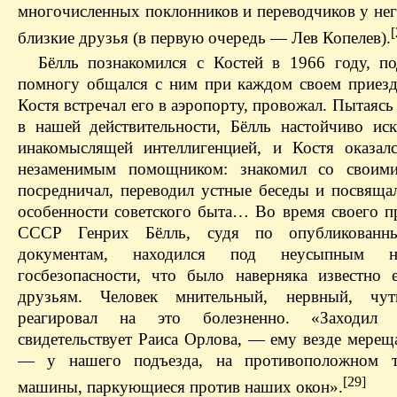
многочисленных поклонников и переводчиков у нег
[
близкие друзья (в первую очередь — Лев Копелев).
Бёлль познакомился с Костей в 1966 году, п
помногу общался с ним при каждом своем приезд
Костя встречал его в аэропорту, провожал. Пытаясь
в нашей действительности, Бёлль настойчиво иск
инакомыслящей интеллигенцией, и Костя оказал
незаменимым помощником: знакомил со своими
посредничал, переводил устные беседы и посвящал
особенности советского быта… Во время своего п
СССР Генрих Бёлль, судя по опубликованн
документам, находился под неусыпным на
госбезопасности, что было наверняка известно 
друзьям. Человек мнительный, нервный, чут
реагировал на это болезненно. «Заходил
свидетельствует Раиса Орлова, — ему везде мерещ
— у нашего подъезда, на противоположном т
[29]
машины, паркующиеся против наших окон».