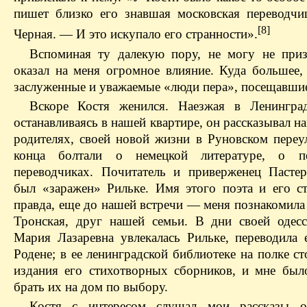
пишет близко его знавшая московская переводч
[8]
Черная. — И это искупало его странности».
Вспоминая ту далекую пору, не могу не приз
оказал на меня огромное влияние. Куда большее,
заслуженные и уважаемые «люди пера», посещавши
Вскоре Костя женился. Наезжая в Ленингра
останавливаясь в нашей квартире, он рассказывал на
родителях, своей новой жизни в Руновском переу
конца болтали о немецкой литературе, о п
переводчиках. Почитатель и приверженец Пастер
был «заражен» Рильке. Имя этого поэта и его ст
правда, еще до нашей встречи — меня познакомила
Тронская, друг нашей семьи. В дни своей одес
Мария Лазаревна увлекалась Рильке, переводила 
Родене; в ее ленинградской библиотеке на полке с
издания его стихотворных сборников, и мне был
брать их на дом по выбору.
Костя с интересом слушал мои рассказы о