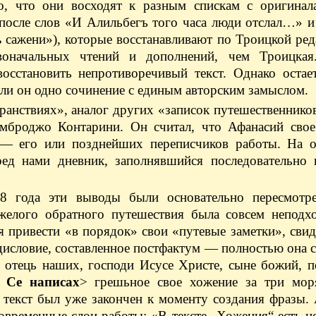
, что они восходят к разным спискам с оригинала
после слов «И Алильбегъ того часа люди отслал…» и
ѣ сажени»), которые восстанавливают по Троицкой ред
воначальных чтений и дополнений, чем Троицка
восстановить непротиворечивый текст. Однако остае
т ли он одно сочинение с единым авторским замыслом.
транствиях», аналог других «записок путешественнико
мброджо Контарини. Он считал, что Афанасий свое
 — его или позднейших переписчиков работы. На о
ред нами дневник, заполнявшийся последовательно 
8 года эти выводы были основательно пересмотр
яжелого обратного путешествия была совсем неподх
я привести «в порядок» свои «путевые заметки», свид
дисловие, составленное постфактум — полностью она 
ъ отець наших, господи Исусе Христе, сыне божий, 
.
Се написах
> грешьное свое хожение за три мо
ь текст был уже закончен к моменту создания фразы.
новременные слои работы: «В тексте „Хожения“ есть 