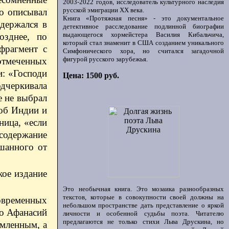
2003-2022 годов, исследователь культурного наследия
русской эмиграции ХХ века.
но описывал
Книга «Протяжная песня» - это документальное
адержался в
детективное расследование подлинной биографии
выдающегося хормейстера Василия Кибальчича,
озднее, по
который стал знаменит в США созданием уникального
фрагмент с
Симфонического хора, но считался загадочной
фигурой русского зарубежья.
 отмеченных
и: «Господи
Цена: 1500 руб.
дчеркивала
е не выбрал
 об Индии и
ница, «если
 содержание
шанного от
кое издание
Это необычная книга. Это мозаика разнообразных
текстов, которые в совокупности своей должны на
овременных
небольшом пространстве дать представление о яркой
то Афанасий
личности и особенной судьбы поэта. Читателю
предлагаются не только стихи Льва Друскина, но
рмленным, а