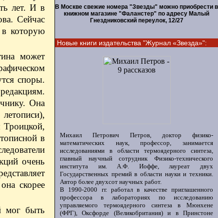
ть лет. И в
В Москве свежие номера "Звезды" можно приобрести в
книжном магазине "Фаланстер" по адресу Малый
ва. Сейчас
Гнездниковский переулок, 12/27
, в которую
Новые книги издательства "Журнал «Звезда»":
тина может
рафическом
утся споры.
 редакциям.
чнику. Она
летописи),
я Троицкой,
Михаил Петрович Петров, доктор физико-
етописной в
математических наук, профессор, занимается
следователи
исследованиями в области термоядерного синтеза,
главный научный сотрудник Физико-технического
кций очень
института им. А.Ф. Иоффе, лауреат двух
редставляет
Государственных премий в области науки и техники.
Автор более двухсот научных работ.
она скорее
В 1990-2000 гг. работал в качестве приглашенного
профессора в лабораториях по исследованию
управляемого термоядерного синтеза в Мюнхене
й мог быть
(ФРГ), Оксфорде (Великобритания) и в Принстоне