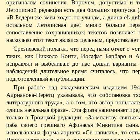
оригиналом сочинения. Впрочем, допустимо и то
Летописной редакции есть два больших пропуска (
«В Бедери же змеи ходят по улицам, а длина еѣ дв
остальном Летописная дает много больше пер
сопоставление сохранившихся текстов позволяет 
насколько этот текст являлся цельным, представляе
Срезневский полагал, что перед нами отчет о «с
таких, как Никколо Конти, Иосафат Барбаро и А
исправлял и выбеливал: до нас дошли варианты
наблюдений длительное время считалось, что пе
подготовленный к публикации.
При работе над академическим изданием 194
Адрианова-Перетц указывала, что «обстановка т
литературного труда», а о том, что автор попыталс
«лишь начальная фраза». Эта фраза напоминает пре
только в Троицкой редакции: «За молитву святых
раба своего грешнаго Афонасья Микитина сына
использована форма аориста «Се написах», то ест
Перетц настаивала, что в сочинении отражены раз