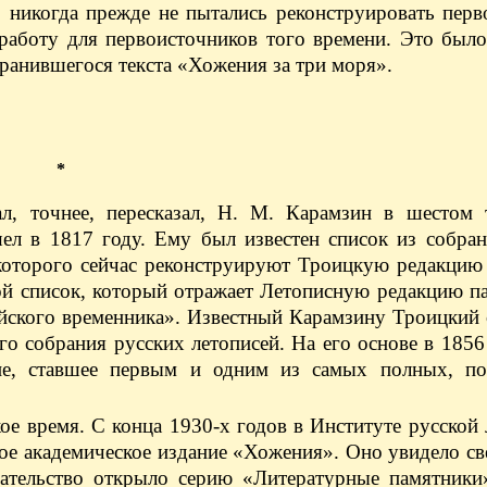
, никогда прежде не пытались реконструировать пер
, работу для первоисточников того времени. Это был
хранившегося текста «Хожения за три моря».
*
л, точнее, пересказал, Н. М. Карамзин в шестом 
ел в 1817 году. Ему был известен список из собран
 которого сейчас реконструируют Троицкую редакцию
й список, который отражает Летописную редакцию па
ийского временника». Известный Карамзину Троицкий
о собрания русских летописей. На его основе в 1856
ние, ставшее первым и одним из самых полных, п
ое время. С конца 1930-х годов в Институте русской
е академическое издание «Хожения». Оно увидело св
ательство открыло серию «Литературные памятники