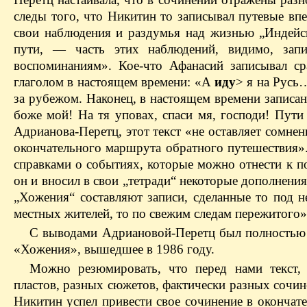
следы того, что Никитин то записывал путевые вп
свои наблюдения и раздумья над жизнью „Индейск
пути, — часть этих наблюдений, видимо, зап
воспоминаниям». Кое-что Афанасий записывал ср
глаголом в настоящем времени: «А
иду
> я на Русь
за рубежом. Наконец, в настоящем времени записан
боже мой! На тя уповах, спаси мя, господи! Пут
Адрианова-Перетц, этот текст «не оставляет сомнен
окончательного маршрута обратного путешествия».
справками о событиях, которые можно отнести к по
он и вносил в свои „тетради“ некоторые дополнения
„Хожения“ составляют записи, сделанные то под 
местных жителей, то по свежим следам пережитого»
С выводами Адриановой-Перетц был полностью с
«Хожения», вышедшее в 1986 году.
Можно резюмировать, что перед нами текст, 
пластов, разных сюжетов, фактически разных сочин
Никитин успел привести свое сочинение в оконча