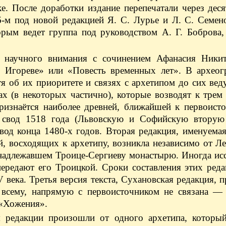
е. После доработки издание перепечатали через деся
-м под новой редакцией Я. С. Лурье и Л. С. Семено
торым ведет группа под руководством А. Г. Боброва
и научного внимания с сочинением Афанасия Ники
ку Игореве» или «Повесть временных лет». В археог
я об их приоритете и связях с архетипом до сих вед
х (в некоторых частично), которые возводят к трем
ризнаётся наиболее древней, ближайшей к первоисто
 свод 1518 года (Львовскую и Софийскую вторую 
вод конца 1480-х годов. Вторая редакция, именуема
, восходящих к архетипу, возникла независимо от Л
инадлежавшем Троице-Сергиеву монастырю. Иногда ис
ередают его Троицкой. Сроки составления этих реда
века. Третья версия текста, Сухановская редакция, п
 всему, напрямую с первоисточником не связана — 
 «Хожения».
 редакции произошли от одного архетипа, которы