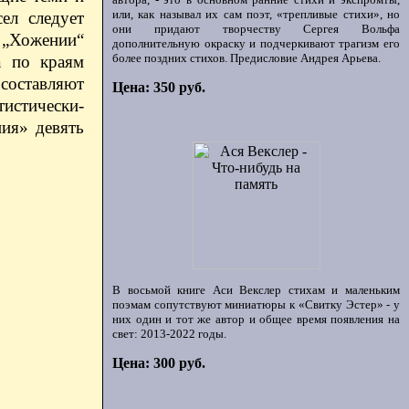
или, как называл их сам поэт, «трепливые стихи», но
ел следует
они придают творчеству Сергея Вольфа
 „Хожении“
дополнительную окраску и подчеркивают трагизм его
более поздних стихов. Предисловие Андрея Арьева.
а по краям
составляют
Цена: 350 руб.
истически-
ния» девять
В восьмой книге Аси Векслер стихам и маленьким
поэмам сопутствуют миниатюры к «Свитку Эстер» - у
них один и тот же автор и общее время появления на
свет: 2013-2022 годы.
Цена: 300 руб.