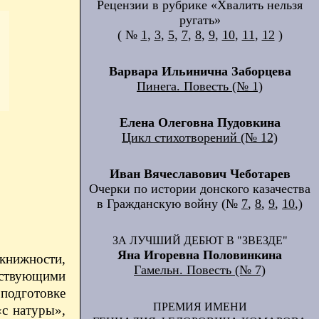
Рецензии в рубрике «Хвалить нельзя
ругать»
( №
1
,
3
,
5
,
7
,
8
,
9
,
10
,
11
,
12
)
Варвара Ильинична Заборцева
Пинега. Повесть (№ 1)
Елена Олеговна Пудовкина
Цикл стихотворений (№ 12)
Иван Вячеславович Чеботарев
Очерки по истории донского казачества
в Гражданскую войну (№
7
,
8
,
9
,
10
,)
ЗА ЛУЧШИЙ ДЕБЮТ В "ЗВЕЗДЕ"
Яна Игоревна Половинкина
книжности,
Гамельн. Повесть (№ 7)
тствующими
 подготовке
ПРЕМИЯ ИМЕНИ
«с натуры»,