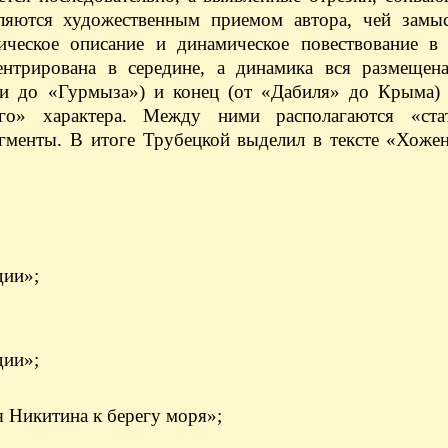
ляются художественным приемом автора, чей замыс
ическое описание и динамическое повествование в
ентрирована в середине, а динамика вся размещен
ери до «Гурмыза») и конец (от «Дабиля» до Крыма) 
ого» характера. Между ними располагаются «стат
агменты. В итоге Трубецкой выделил в тексте «Хоже
дии»;
дии»;
 Никитина к берегу моря»;