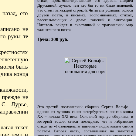
стихи, прокомментированные его вдовой, Лидией
Друскиной, лучше, чем кто бы то ни было знающей,
что стоит за каждой строкой. Читатель услышит голоса
 назад, его
друзей поэта, в письмах, воспоминаниях, стихах,
рассказывающих о драме гонений и эмиграции.
Читатель войдет в счастливый и трагический мир
аписано не
талантливого поэта.
 его рукы
те
Цена: 300 руб.
рестностях
реплетенную
 могли быть
дчика конца
книжности,
 прежде не
 С. Лурье,
Это третий поэтический сборник Сергея Вольфа –
аправлении
одного из лучших санкт-петербургских поэтов конца
ХХ – начала XXI века. Основной корпус сборника, в
который вошли стихи последних лет и избранные
стихи из «Розовощекого павлина» подготовлен самим
агал текст
поэтом. Вторая часть, составленная по заметкам
ющие темп и
автора, - это в основном ранние стихи и экспромты,