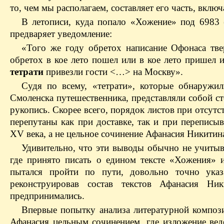
то, чем мы располагаем, составляет его часть, вклю
В летописи, куда попало «Хожение» под 6983 (
предваряет уведомление:
«Того же году обретох написание Офонаса тв
обретох в кое лето пошел или в кое лето пришел
тетрати
привезли гости <…> на Москву».
Судя по всему, «тетрати», которые обнаружи
Смоленска путешественника, представляли собой ст
рукопись. Скорее всего, порядок листов при отсутс
перепутаны как при доставке, так и при переписы
XV века, а не цельное сочинение Афанасия Никитин
Удивительно, что эти выводы обычно не учиты
где принято писать о едином тексте «Хожения» 
пытался пройти по пути, довольно точно ука
реконструировав состав текстов Афанасия Ни
предпринимались.
Впервые попытку анализа литературной композ
Афанасия цельным сочинением, где изложение вед