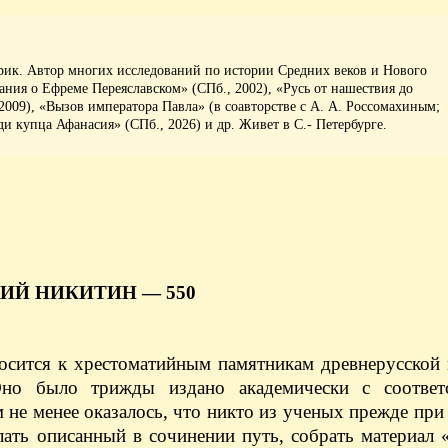
орик. Автор многих исследований по истории Средних веков и Нового
ания о Ефреме Переяславском» (СПб., 2002), «Русь от нашествия до
 2009), «Вызов императора Павла» (в соавторстве с А. А. Россомахиным;
ади купца Афанасия» (СПб., 2026) и др. Живет в С.‑ Петербурге.
ИЙ НИКИТИН — 550
осится к хрестоматийным памятникам древнерусской 
но было трижды издано академически с соотве
не менее оказалось, что никто из ученых прежде при
лать описанный в сочинении путь, собрать материал 