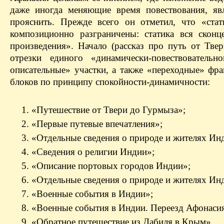
даже иногда меняющие время повествования, яв
прояснить. Прежде всего он отметил, что «стат
композиционно разграничены: статика вся сконц
произведения». Начало (рассказ про путь от Тв
отрезки единого «динамически-повествовательн
описательные» участки, а также «переходные» фр
блоков по принципу спокойности-динамичности:
1. «Путешествие от Твери до Гурмыза»;
2. «Первые путевые впечатления»;
3. «Отдельные сведения о природе и жителях Ин
4. «Сведения о религии Индии»;
5. «Описание портовых городов Индии»;
6. «Отдельные сведения о природе и жителях Ин
7. «Военные события в Индии»;
8. «Военные события в Индии. Переезд Афонасия
9. «Обратное путешествие из Дабиля в Крым».