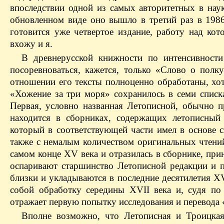
впоследствии одной из самых авторитетных в наук
обновленном виде оно вышло в третий раз в 1986
готовится уже четвертое издание, работу над ко
вхожу и я.
В древнерусской книжности по интенсивност
посоревноваться, кажется, только «Слово о пол
отношении его тексты полноценно обработаны, хот
«Хожение за три моря» сохранилось в семи списка
Первая, условно названная Летописной, обычно п
находится в сборниках, содержащих летописный
который в соответствующей части имел в основе с
также с немалым количеством оригинальных чтений
самом конце XV века и отразилась в сборнике, пр
оспаривают старшинство Летописной редакции и п
близки и укладываются в последние десятилетия XV 
собой обработку середины XVII века и, судя по
отражает первую попытку исследования и перевода
Вполне возможно, что Летописная и Троицкая