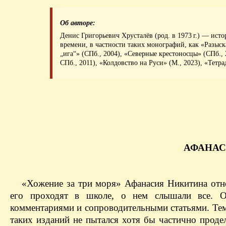
Об авторе:
Денис Григорьевич Хрусталёв (род. в 1973 г.) — ист
времени, в частности таких монографий, как «Разыск
„ига“» (СПб., 2004), «Северные крестоносцы» (СПб.,
СПб., 2011), «Колдовство на Руси» (М., 2023), «Тетр
АФАНАС
«Хожение за три моря» Афанасия Никитина отн
его проходят в школе, о нем слышали все. О
комментариями и сопроводительными статьями. Тем 
таких изданий не пытался хотя бы частично проде