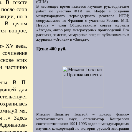
. В тексте
(США).
В настоящее время является научным руководителем
 после слов
работ по участию ФТИ им. Иоффе в создании
акции, но в
международного термоядерного реактора ИТЭР,
сооружаемого во Франции с участием России. М.П.
я. В целом
Петров – член Общественного совета журнала
тся вопрос,
«Звезда», автор ряда литературных произведений. Его
рассказы, заметки, мемуарные очерки публиковались в
журналах «Огонек» и «Звезда».
в» XV века,
Цена: 400 руб.
 сочинение
снове этих
и частично
ены. В. П.
одящей для
етельствует
сохранилась
помилуй мя,
Михаил Никитич Толстой – доктор физико-
ря…» Здесь
математических наук, организатор Конгрессов
соотечественников 1991-1993 годов и международных
 Адрианова-
научных конференций по истории русской эмиграции
несомненные