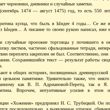
чает черновики, дневники и случайные заметки.
сентябрь 1474 — август 1475) год, то есть 550 лет
еритина купца, что былъ в Ындее 4 годы… Се же н
 из Ындея… А писание то своею рукою написал, иже
ли случайные проезжие торговцы у почившего в ок
опку листков, частично сфальцованные тетради, непе
твии переплета закреплен не был. Соответственно, они
вании. Сохранившийся текст — результат работы сво
а.
вают в общих историях, посвященных древнерусской 
и цельном памятнике. Удивительно также, что никто
занному как В. П. Адриановой-Перетц, так и Я.
китина. Впрочем, интуитивные усилия в этом н
иции «Хожения» предпринял Н. С. Трубецкой. Он пол
ется последовательно, а выявленные отрезки, сбива