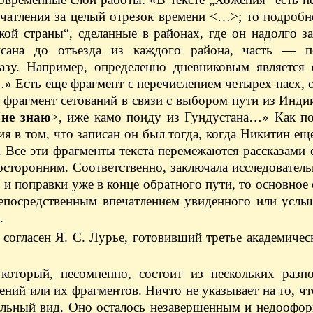
ечатления за целый отрезок времени <…>; то подроб
ой страны“, сделанные в районах, где он надолго з
исана до отъезда из каждого района, часть — п
азу. Например, определенно дневниковым является 
…» Есть еще фрагмент с перечислением четырех пасх,
 фрагмент сетований в связи с выбором пути из Инди
и
не знаю
>, иже камо поиду из Гундустана…» Как по
ия в том, что записан он был тогда, когда Никитин ещ
 Все эти фрагменты текста перемежаются рассказами
сторонним. Соответственно, заключала исследователь
 и поправки уже в конце обратного пути, то основное
непосредственным впечатлением увиденного или услы
.
огласен Я. С. Лурье, готовивший третье академичес
который, несомненно, состоит из нескольких разн
ений или их фрагментов. Ничто не указывает на то, ч
тельный вид. Оно осталось незавершенным и недоофо