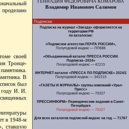
ГЕННАДИЯ ФЕДОРОВИЧА КОМАРОВА
воначальный
Владимир Иванович Салимон
о проделано
Подписка:
Подписка на журнал «Звезда» оформляется на
территории РФ
по каталогам:
«Подписное агентство ПОЧТА РОССИИ»,
Полугодовой индекс — ПП686
томе своей
«Объединенный каталог ПРЕССА РОССИИ.
Подписка–2024»
ия Троице-
Полугодовой индекс — 42215
 памятника.
ИНТЕРНЕТ-каталог «ПРЕССА ПО ПОДПИСКЕ» 2024/1
мятника. В
Полугодовой индекс — Э42215
 список был
«ГАЗЕТЫ И ЖУРНАЛЫ» группы компаний «Урал-
Пресс»
 году И. И.
Полугодовой индекс — 70327
освященных
ПРЕССИНФОРМ» Периодические издания в Санкт-
Петербурге
Полугодовой индекс — 70327
 литературы
Для всех каталогов подписной индекс на год — 71767
ет в 1948-м
», ставшую