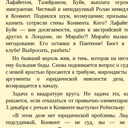
Лафайетом, Талейраном, Буйе, выплата огр
эмигрантам. Честный и неподкупный Ролан немедл
в Конвент. Поднялся шум, возмущение; призывы 
казнить сотрясли стены Конвента. Кого? Лафайет
Буйе — вне досягаемости, один в австрийской т
других в Лондоне, но Мирабо?! Мирабо вызвал
негодование. Его останки в Пантеоне! Бюст в
клубе! Выбросить, разбить!
Но бывший король жив, и тень, которая на него
ему большие беды. Снова поднимается вопрос о су
с новой яростью бросаются к трибуне, жирондисты
аргументы о юридической неясности дела
возвращается к началу.
Задача о квадратуре круга. Но задача эта, ка
решается, если отказаться от привычно-элементарн
3 декабря с речью в Конвенте выступил Робеспьер:
«В этом деле нет юридической проблемы. Л
подсудимый, Конвент — не суд, вы — не 