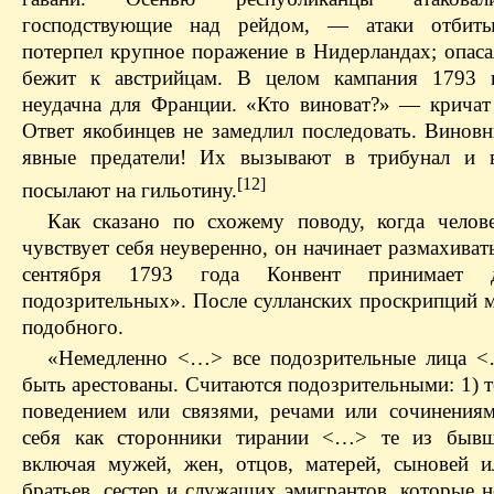
господствующие над рейдом, — атаки отбит
потерпел крупное поражение в Нидерландах; опаса
бежит к австрийцам. В целом кампания 1793 г
неудачна для Франции. «Кто виноват?» — кричат
Ответ якобинцев не замедлил последовать. Виновн
явные предатели! Их вызывают в трибунал и в
[12]
посылают на гильотину.
Как сказано по схожему поводу, когда челов
чувствует себя неуверенно, он начинает размахиват
сентября 1793 года Конвент принимает 
подозрительных». После сулланских проскрипций м
подобного.
«Немедленно <…> все подозрительные лица 
быть арестованы. Считаются подозрительными: 1) т
поведением или связями, речами или сочинения
себя как сторонники тирании <…> те из бывш
включая мужей, жен, отцов, матерей, сыновей и
братьев, сестер и служащих эмигрантов, которые 