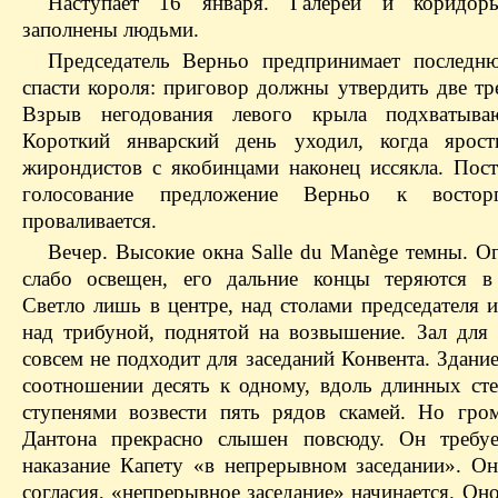
Наступает 16 января. Галереи и коридор
заполнены людьми.
Председатель Верньо предпринимает послед
спасти короля: приговор должны утвердить две тр
Взрыв негодования левого крыла подхватываю
Короткий январский день уходил, когда ярост
жирондистов с якобинцами наконец иссякла. Пост
голосование предложение Верньо к востор
проваливается.
Вечер. Высокие окна Salle du Manègе темны. О
слабо освещен, его дальние концы теряются в
Светло лишь в центре, над столами председателя и
над трибуной, поднятой на возвышение. Зал для
совсем не подходит для заседаний Конвента. Здани
соотношении десять к одному, вдоль длинных ст
ступенями возвести пять рядов скамей. Но гро
Дантона прекрасно слышен повсюду. Он требуе
наказание Капету «в непрерывном заседании». Он
согласия, «непрерывное заседание» начинается. Он