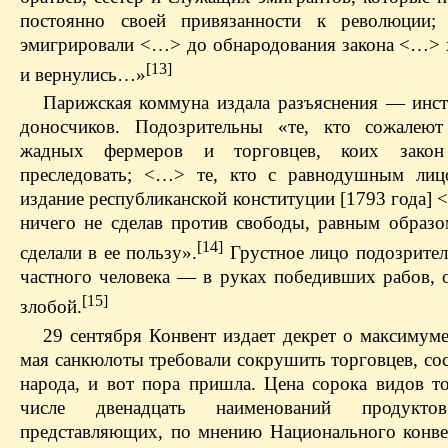
постоянно своей привязанности к революции; 
эмигрировали <…> до обнародования закона <…> 
[13]
и вернулись…»
Парижская коммуна издала разъяснения — инс
доносчиков. Подозрительны «те, кто сожалеют
жадных фермеров и торговцев, коих зако
преследовать; <…> те, кто с равнодушным лиц
издание республиканской конституции [1793 года] <
ничего не сделав против свободы, равным образо
[14]
сделали в ее пользу».
Грустное лицо подозрител
частного человека — в руках победивших рабов, 
[15]
злобой.
29 сентября Конвент издает декрет о максимуме
мая санкюлоты требовали сокрушить торговцев, со
народа, и вот пора пришла. Цена сорока видов то
числе двенадцать наименований продукто
представляющих, по мнению Национального конве