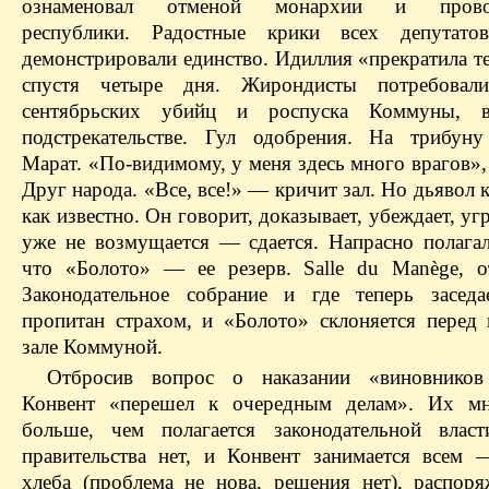
ознаменовал отменой монархии и провоз
республики. Радостные крики всех депутатов,
демонстрировали единство. Идиллия «прекратила т
спустя четыре дня. Жирондисты потребовали
сентябрьских убийц и роспуска Коммуны, 
подстрекательстве. Гул одобрения. На трибуну
Марат. «По-видимому, у меня здесь много врагов»
Друг народа. «Все, все!» — кричит зал. Но дьявол 
как известно. Он говорит, доказывает, убеждает, угр
уже не возмущается — сдается. Напрасно полага
что «Болото» — ее резерв. Salle du Manège, 
Законодательное собрание и где теперь заседа
пропитан страхом, и «Болото» склоняется перед
зале Коммуной.
Отбросив вопрос о наказании «виновников 
Конвент «перешел к очередным делам». Их мн
больше, чем полагается законодательной влас
правительства нет, и Конвент занимается всем 
хлеба (проблема не нова, решения нет), распор