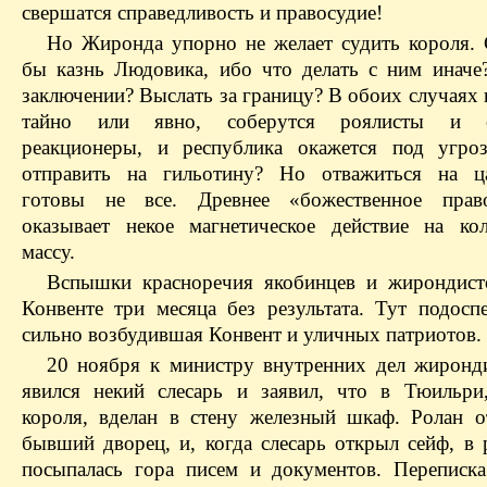
свершатся справедливость и правосудие!
Но Жиронда упорно не желает судить короля. 
бы казнь Людовика, ибо что делать с ним иначе
заключении? Выслать за границу? В обоих случаях 
тайно или явно, соберутся роялисты и е
реакционеры, и республика окажется под угроз
отправить на гильотину? Но отважиться на ца
готовы не все. Древнее «божественное прав
оказывает некое магнетическое действие на к
массу.
Вспышки красноречия якобинцев и жирондист
Конвенте три месяца без результата. Тут подоспе
сильно возбудившая Конвент и уличных патриотов.
20 ноября к министру внутренних дел жиронд
явился некий слесарь и заявил, что в Тюильри
короля, вделан в стену железный шкаф. Ролан о
бывший дворец, и, когда слесарь открыл сейф, в 
посыпалась гора писем и документов. Переписк