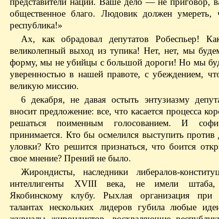
представители нации. Ваше дело — не приговор, 
общественное благо. Людовик должен умереть,
республика!»
Ах, как обрадовал депутатов Робеспьер! Ка
великолепный выход из тупика! Нет, нет, мы буде
форму, мы не убийцы с большой дороги! Но мы буд
уверенностью в нашей правоте, с убеждением, чт
великую миссию.
6 декабря, не давая остыть энтузиазму депут
вносит предложение: все, что касается процесса ко
решаться поименным голосованием. И соф
принимается. Кто бы осмелился выступить против 
уловки? Кто решится признаться, что боится откр
свое мнение? Прений не было.
Жирондисты, наследники либералов-конституц
интеллигенты XVIII века, не имели штаба,
Якобинскому клубу. Рыхлая организация при 
талантах нескольких лидеров губила любые иде
журналы жирондистов, восхваляющие республик