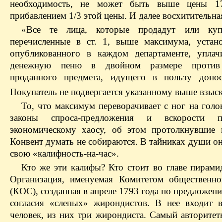
необходимость, не может быть выше цены 1
прибавлением 1/3 этой цены. И далее восхитительная
«Все те лица, которые продадут или куп
перечисленные в ст. 1, выше максимума, устан
опубликованного в каждом департаменте, упла
денежную пеню в двойном размере против
проданного предмета, идущего в пользу доно
Покупатель не подвергается указанному выше взыс
То, что максимум переворачивает с ног на голо
законы спроса-предложения и вскорости 
экономическому хаосу, об этом протолкнувшие
Конвент думать не собираются. В тайниках души о
свою «калифность-на-час».
Кто же эти калифы? Кто стоит во главе пирами
Организация, именуемая Комитетом общественно
(КОС), созданная в апреле 1793 года по предложен
согласия «слепых» жирондистов. В нее входит в
человек, из них три жирондиста. Самый авторитет