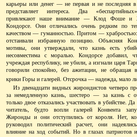
карьеры или денег — не первая и не последняя 
представляет интереса. Два «беспартийных
привлекают наше внимание — Клод Фоше и 
Кондорсе. Они отличались очень редким по те
качеством — гуманностью. Притом — храбростью:
отстаивали избранную позицию. Объясняя Кон
мотивы, они утверждали, что казнь есть убий
несовместима с моралью. Кондорсе добавил, ч
учреждая республику, не убили, а изгнали царя Та
говорили спокойно, без ажитации, не обращая 
крики Горы и галерей. Отсрочка — надежда, мало 
Из двенадцати видных жирондистов четверо пр
за немедленную казнь, шестеро — за казнь с о
только двое отказались участвовать в убийстве. Да
читатель, будто вопли галерей Конвента запу
Жиронды и они отступились от короля. Нет, к
руководил политический расчет, они надеялис
влияние на ход событий. Но в глазах патриотов и