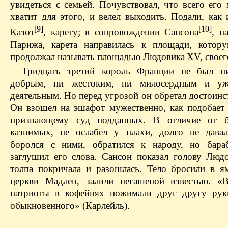
увидеться с семьей. Почувствовал, что всего его
хватит для этого, и велел выходить. Подали, как
[9]
[10]
Казот
, карету; в сопровождении Сансона
, п
Парижа, карета направилась к площади, котор
продолжал называть площадью Людовика XV, своего
Тридцать третий король Франции не был н
добрым, ни жестоким, ни милосердным и у
деятельным. Но перед угрозой он обретал достоинс
Он взошел на эшафот мужественно, как подобает 
признающему суд подданных. В отличие от б
казнимых, не ослабел у плахи, долго не давал
боролся с ними, обратился к народу, но бара
заглушил его слова. Сансон показал голову Людо
толпа покричала и разошлась. Тело бросили в я
церкви Мадлен, залили негашеной известью. «
патриоты в кофейнях пожимали друг другу рук
обыкновенного» (Карлейль).