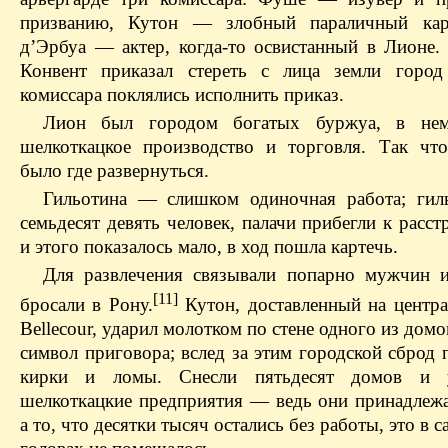
призванию, Кутон — злобный параличный кар
д’Эрбуа — актер, когда-то освистанный в Лионе.
Конвент приказал стереть с лица земли город
комиссара поклялись исполнить приказ.
Лион был городом богатых буржуа, в нем
шелкоткацкое производство и торговля. Так чт
было где развернуться.
Гильотина — слишком одиночная работа; гил
семьдесят девять человек, палачи прибегли к расст
и этого показалось мало, в ход пошла картечь.
Для развлечения связывали попарно мужчин
[11]
бросали в Рону.
Кутон, доставленный на центра
Belleсоur, ударил молотком по стене одного из дом
символ приговора; вслед за этим городской сброд 
кирки и ломы. Снесли пятьдесят домов и 
шелкоткацкие предприятия — ведь они принадлежа
а то, что десятки тысяч остались без работы, это в 