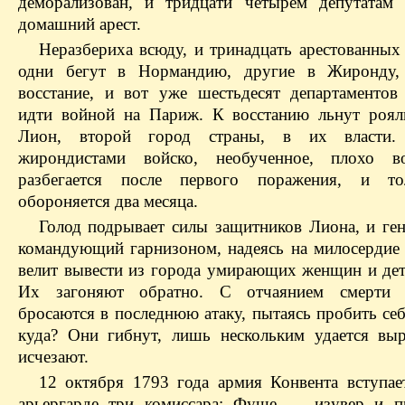
деморализован, и тридцати четырем депутатам 
домашний арест.
Неразбериха всюду, и тринадцать арестованных 
одни бегут в Нормандию, другие в Жиронду,
восстание, и вот уже шестьдесят департаментов
идти войной на Париж. К восстанию льнут роял
Лион, второй город страны, в их власти.
жирондистами войско, необученное, плохо во
разбегается после первого поражения, и т
обороняется два месяца.
Голод подрывает силы защитников Лиона, и ген
командующий гарнизоном, надеясь на милосердие 
велит вывести из города умирающих женщин и дет
Их загоняют обратно. С отчаянием смерти 
бросаются в последнюю атаку, пытаясь пробить се
куда? Они гибнут, лишь нескольким удается выр
исчезают.
12 октября 1793 года армия Конвента вступае
арьергарде три комиссара: Фуше — изувер и п