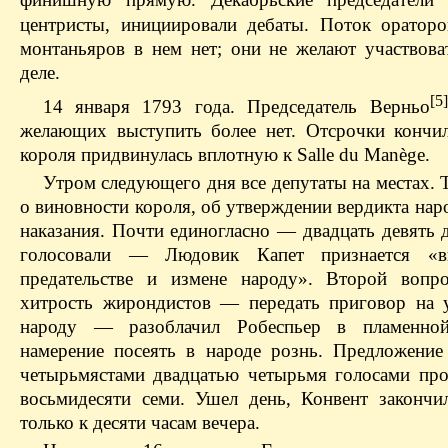
финишную прямую. Декабрьские председатели 
центристы, инициировали дебаты. Поток ораторо
монтаньяров в нем нет; они не желают участвова
деле.
[5]
14 января 1793 года. Председатель Верньо
желающих выступить более нет. Отсрочки кончил
короля придвинулась вплотную к Salle du Manège.
Утром следующего дня все депутаты на местах. 
о виновности короля, об утверждении вердикта нар
наказания. Почти единогласно — двадцать девять 
голосовали — Людовик Капет признается «
предательстве и измене народу». Второй вопр
хитрость жирондистов — передать приговор на 
народу — разоблачил Робеспьер в пламенно
намерение посеять в народе рознь. Предложение 
четырьмястами двадцатью четырьмя голосами про
восьмидесяти семи. Ушел день, Конвент закончи
только к десяти часам вечера.