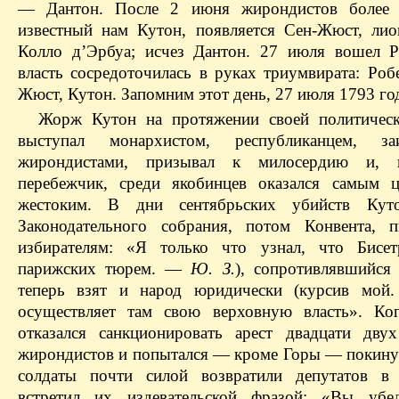
— Дантон. После 2 июня жирондистов более н
известный нам Кутон, появляется Сен-Жюст, лио
Колло д’Эрбуа; исчез Дантон. 27 июля вошел Р
власть сосредоточилась в руках триумвирата: Роб
Жюст, Кутон. Запомним этот день, 27 июля 1793 го
Жорж Кутон на протяжении своей политичес
выступал монархистом, республиканцем, з
жирондистами, призывал к милосердию и, 
перебежчик, среди якобинцев оказался самым 
жестоким. В дни сентябрьских убийств Куто
Законодательного собрания, потом Конвента, 
избирателям: «Я только что узнал, что Бисет
парижских тюрем. —
Ю. З.
), сопротивлявшийся 
теперь взят и народ юридически (курсив мой
осуществляет там свою верховную власть». Ко
отказался санкционировать арест двадцати двух
жирондистов и попытался — кроме Горы — покину
солдаты почти силой возвратили депутатов в 
встретил их издевательской фразой: «Вы убед