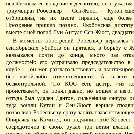
неизбежным ее впадение в деспотию, он с ужасом 
триумвират Робеспьер — Сен-Жюст — Кутон еще
отброшены, на их месте тирания, еще более
Прозрение пришло поздно. Якобинская диктату
вместе с ней погиб Луи-Антуан Сен-Жюст, двадцати 
В моменты обострений Робеспьер держался 
сентябрьских убийств он прятался, в борьбу с 
ввязывался почти до конца, много раз отка
должностей: его устраивало председательство в
клубе — он мог разглагольствовать и шантажиров
без какой-либо ответственности. А власти
бесконтрольной. Что КОС есть центр, «из ко
проистекает», он понял давно, но вошел в него,
оттуда был удален Дантон, сильнейшая фигура р
туда вошли Кутон и Сен-Жюст, верные сподви
позволило Робеспьеру сразу занять главенствующе
Опираясь на Комитет, он подчинил себе Конвент 
сосредоточив в своих руках три ветви власти
монарх не обладал такой полнотой господства. Пе