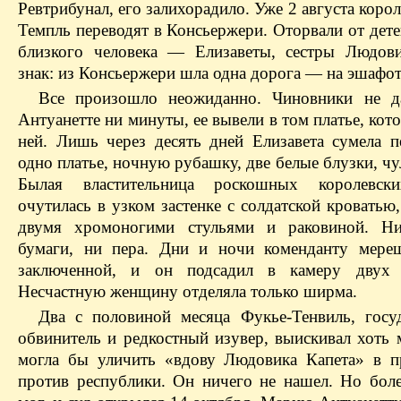
Ревтрибунал, его залихорадило. Уже 2 августа корол
Темпль переводят в Консьержери. Оторвали от дете
близкого человека — Елизаветы, сестры Людов
знак: из Консьержери шла одна дорога — на эшафот
Все произошло неожиданно. Чиновники не д
Антуанетте ни минуты, ее вывели в том платье, кот
ней. Лишь через десять дней Елизавета сумела п
одно платье, ночную рубашку, две белые блузки, чу
Былая властительница роскошных королевск
очутилась в узком застенке с солдатской кроватью
двумя хромоногими стульями и раковиной. Ни
бумаги, ни пера. Дни и ночи коменданту мере
заключенной, и он подсадил в камеру двух 
Несчастную женщину отделяла только ширма.
Два с половиной месяца Фукье-Тенвиль, госу
обвинитель и редкостный изувер, выискивал хоть 
могла бы уличить «вдову Людовика Капета» в п
против республики. Он ничего не нашел. Но боле