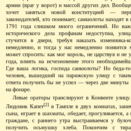
армии (враг у ворот) и массой других дел. Вообщ
хочет заняться новой конституцией — пе
законодателей, кто понимает; санкюлоты находят в
1791 года слишком много ограничений. Но важ
исторического дела профанам недоступна, улиц
стучится в двери, требуя наказать изменника
немедленно, и тогда у нас немедленно появится х
может спросить: как мог король, не царствуя и не 
года, влиять на исчезновение этого необходимейш
Где ваша логика, господа санкюлоты? Но беда-то
человек, вышедший на парижскую улицу с таки
ответа получить бы не успел — через две минуты 
на фонаре.
Левые ораторы транслируют в Конвенте улицу.
[2]
Людовик Капет
в Тампле в двух комнатах, заним
сына, играет в шахматы, обедает, прогуливается, а
граждане, с раннего утра выстраиваемся у було
получить осьмушку хлеба. Покончим с тира