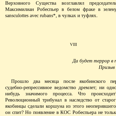
Верховного Существа возглавлял председател
Максимилиан Робеспьер в белом фраке в зелен
sansculottes avec rubans*, в чулках и туфлях.
VIII
Да будет террор в 
Призыв
Прошло два месяца после якобинского пер
судебно-репрессивное ведомство дремлет; ни одно
нибудь значимого процесса. Что происходи
Революционный трибунал в наследство от старог
якобинцы сделали коршуна из этого неоперившегос
он спит? Но появление в КОС Робеспьера не тольк