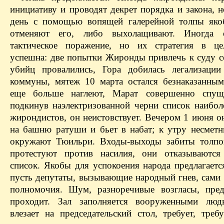
инициативу и проводят декрет порядка и закона, 
день с помощью вопящей галерейной толпы яко
отменяют его, либо выхолащивают. Иногда 
тактическое поражение, но их стратегия в це
успешна: две попытки Жиронды привлечь к суду с
убийц провалились, Гора добилась легализаци
коммуны, мятеж 10 марта остался безнаказанны
еще больше наглеют, Марат совершенно спущ
подкинув наэлектризованной черни список наибол
жирондистов, он неистовствует. Вечером 1 июня о
на башню ратуши и бьет в набат; к утру несмет
окружают Тюильри. Входы-выходы забиты толпо
протестуют против насилия, они отказываются
список. Якобы для успокоения народа предлагаетс
пусть депутаты, вызывающие народный гнев, сами 
полномочия. Шум, разноречивые возгласы, пре
проходит. Зал заполняется вооруженными люд
влезает на председательский стол, требует, треб