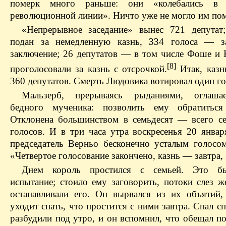
померк много раньше: они «колебались в 
революционной линии». Ничто уже не могло им по
«Непрерывное заседание» вынес 721 депутат
подан за немедленную казнь, 334 голоса — з
заключение; 26 депутатов — в том числе Фоше и
[8]
проголосовали за казнь с отсрочкой.
Итак, казн
360 депутатов. Смерть Людовика вотировал один 
Мальзерб, прерываясь рыданиями, оглаша
бедного мученика: позволить ему обратиться
Отклонена большинством в семьдесят — всего с
голосов. И в три часа утра воскресенья 20 январ
председатель Верньо бесконечно усталым голосом
«Четвертое голосование закончено, казнь — завтра, 
Днем король простился с семьей. Это б
испытание; стоило ему заговорить, потоки слез ж
останавливали его. Он вырвался из их объятий, 
уходит спать, что простится с ними завтра. Спал с
разбудили под утро, и он вспомнил, что обещал п