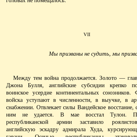
головах не помещалось.
VII
Мы призваны не судить, мы призв
Между тем война продолжается. Золото — гла
Джона Булля, английские субсидии крепко по
воинское усердие континентальных союзников. 
войска уступают в численности, в выучке, в ар
снабжении. Отвлекает силы Вандейское восстание, 
ним не удается. В мае восстал Тулон. П
республиканской армии заставило роялисто
английскую эскадру адмирала Худа, курсирую
гавани. Осенью республиканцы атакова