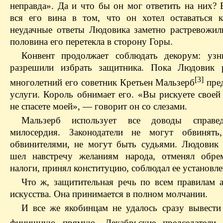
неправда». Да и что бы он мог ответить на них? 
вся его вина в том, что он хотел оставаться 
неудачные ответы Людовика заметно растревожил
половина его перетекла в сторону Горы.
Конвент продолжает соблюдать декорум: уз
разрешили избрать защитника. Пока Людовик р
[3]
многолетний его советник Кретьен Мальзерб
пре
услуги. Король обнимает его. «Вы рискуете своей
не спасете моей», — говорит он со слезами.
Мальзерб использует все доводы справе
милосердия. Законодатели не могут обвинять
обвинителями, не могут быть судьями. Людовик 
шел навстречу желаниям народа, отменял обре
налоги, принял конституцию, соблюдал ее установле
Что ж, защитительная речь по всем правилам а
искусства. Она принимается в полном молчании.
И все же якобинцам не удалось сразу вывести