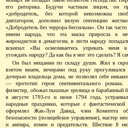
его риторика. Будучи частным лицом, он пр
«добродетель, без которой невозможна своб
диктатором, дополнил вялую сентенцию жестко
«Добродетель без террора бессильна». Он так часто
имени народа, что эта маска приросла к не
жирондистов в демагогии, в лести народу попадал
вскипaл: «Вы осмеливаетесь упрекать меня в
угождать народу? Да как бы я мог это сделать? Я са
Он был мещанин по складу души. Жил в скр
взятом внаем, вечерами под руку прогуливался 
дочерью владельца дома, не позволял себе никаки
— прототип героя сентиментального романа. 
филистер, обожал пышные зрелища и барабанный б
в августе 1793-го и июне 1794 года, устраивал
народные праздники, которые с фантастическо
оформлял Жак-Луи Давид, член Комитета об
безопасности (полицейское управление), мастер не
и ампира, измен и предательств. Шествие 8 и