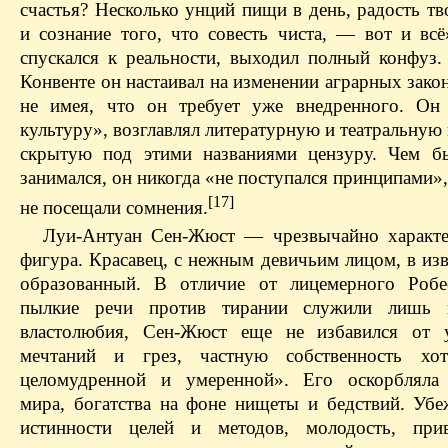
счастья? Несколько унций пищи в день, радость т
и сознание того, что совесть чиста, — вот и всё
спускался к реальности, выходил полный конфуз
Конвенте он настаивал на изменении аграрных зако
не имея, что он требует уже внедренного. Он
культуру», возглавлял литературную и театральну
скрытую под этими названиями цензуру. Чем б
занимался, он никогда «не поступался принципами»,
[17]
не посещали сомнения.
Луи-Антуан Сен-Жюст — чрезвычайно характе
фигура. Красавец, с нежным девичьим лицом, в из
образованный. В отличие от лицемерного Робе
пылкие речи против тирании служили лишь 
властолюбия, Сен-Жюст еще не избавился от у
мечтаний и грез, частную собственность хот
целомудренной и умеренной». Его оскорбляла 
мира, богатства на фоне нищеты и бедствий. Убе
истинности целей и методов, молодость, прив