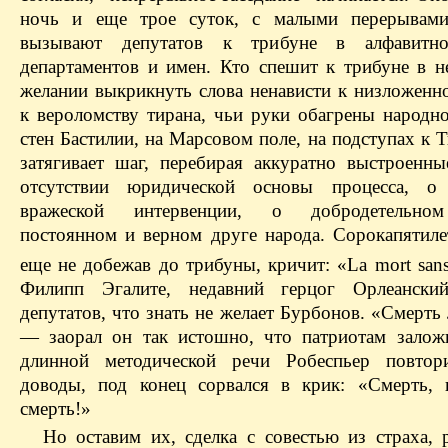
ночь и еще трое суток, с малыми перерывами
вызывают депутатов к трибуне в алфавитн
департаментов и имен. Кто спешит к трибуне в н
желании выкрикнуть слова ненависти к низложенн
к вероломству тирана, чьи руки обагрены народн
стен Бастилии, на Марсовом поле, на подступах к 
затягивает шаг, перебирая аккуратно выстроенн
отсутствии юридической основы процесса, о
вражеской интервенции, о добродетельно
постоянном и верном друге народа. Сорокапятиле
еще не добежав до трибуны, кричит: «La mort sans
Филипп Эгалите, недавний герцог Орлеанский
депутатов, что знать не желает Бурбонов. «Смерт
— заорал он так истошно, что патриотам зало
длинной методической речи Робеспьер повтор
доводы, под конец сорвался в крик: «Смерть, 
смерть!»
Но оставим их, сделка с совестью из страха, р