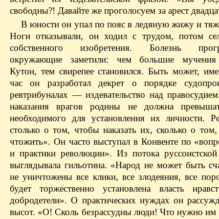
свободны?! Давайте же проголосуем за арест двадца
В юности он упал по пояс в ледяную жижу и тяж
Ноги отказывали, он ходил с трудом, потом се
собственного изобретения. Болезнь прогре
окружающие заметили: чем большие мучения
Кутон, тем свирепее становился. Быть может, име
час он разработал декрет о порядке судопрои
ревтрибуналах — издевательство над правосудием
наказания врагов родины не должна превышат
необходимого для установления их личности. Р
столько о том, чтобы наказать их, сколько о том
чтожить». Он часто выступал в Конвенте по «вопр
и практики революции». Из потока руссоистской
выглядывала гильотина. «Народ не может быть сча
не уничтожены все клики, все злодеяния, все пор
будет торжественно установлена власть нравс
добродетели». O практических нуждах он рассужд
высот. «О! Сколь безрассудны люди! Что нужно им