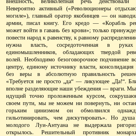
внешность, великолепная речь действовали н
Невероятно активный («Революционеры отдыхаю
могиле»), главный оратор якобинцев — он наводи
армии, писал книгу. Его кредо — «Корабль ре
может войти в гавань без крови»; только принужд
повести народ к равенству, к равному распределени
нужна власть, сосредоточенная в руках
единомышленников, обладающих твердой рев
волей. Необходимо безоговорочное подчинение в
центру, единому источнику власти, консолидация
без веры в абсолютную правильность решен
«Требуется не просто „да“ — ликующее „Да!“. Бли
вполне разделяющие наши убеждения — враги. Мы
идущий точно проложенным курсом, сокрушаю
своем пути, мы не можем ни повернуть, ни остан
горьким цинизмом он обмолвился однажд
гильотинировать, чем дискутировать». Но душ
молодого Луи-Антуана не выдержала ригориз
открылось. Решительный противник монарх