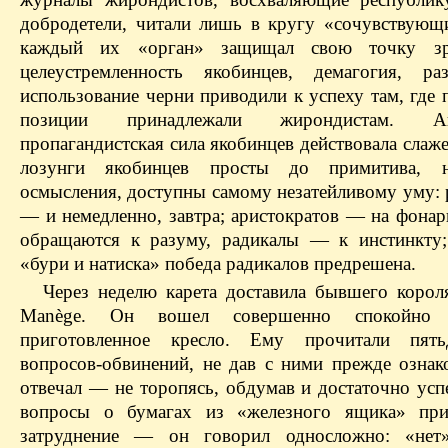
добродетели, читали лишь в кругу «сочувствующ
каждый их «орган» защищал свою точку зр
целеустремленность якобинцев, демагогия, ра
использование черни приводили к успеху там, где 
позиции принадлежали жирондистам. Аги
пропагандистская сила якобинцев действовала слаж
лозунги якобинцев просты до примитива, 
осмысления, доступны самому незатейливому уму: 
— и немедленно, завтра; аристократов — на фонар
обращаются к разуму, радикалы — к инстинкту
«бури и натиска» победа радикалов предрешена.
Через неделю карета доставила бывшего короля
Manège. Он вошел совершенно спокойн
приготовленное кресло. Ему прочитали пять
вопросов-обвинений, не дав с ними прежде ознак
отвечал — не торопясь, обдумав и достаточно ус
вопросы о бумагах из «железного ящика» при
затруднение — он говорил односложно: «нет