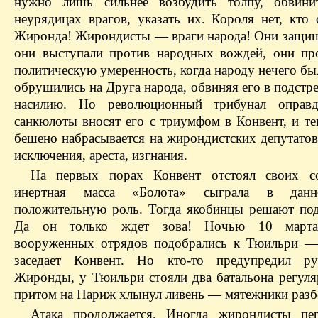
нужно лишь сильнее возбудить толпу, обвини
неурядицах врагов, указать их. Короля нет, кто
Жиронда! Жирондисты — враги народа! Они защищ
они выступали против народных вождей, они пр
политическую умеренность, когда народу нечего бы
обрушились на Друга народа, обвиняя его в подстре
насилию. Но революционный трибунал оправд
санкюлоты вносят его с триумфом в Конвент, и те
бешено набрасывается на жирондистских депутатов
исключения, ареста, изгнания.
На первых порах Конвент отстоял своих со
инертная масса «Болота» сыграла в данн
положительную роль. Тогда якобинцы решают под
Да он только ждет зова! Ночью 10 марта
вооруженных отрядов подобрались к Тюильри —
заседает Конвент. Но кто-то предупредил рук
Жиронды, у Тюильри стояли два батальона регуля
притом на Париж хлынул ливень — мятежники разб
Атака продолжается. Иногда жирондисты пе