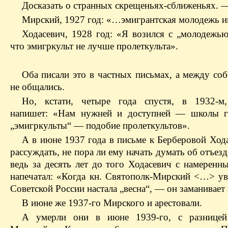
Досказать о странных скрещеньях-сближеньях. 
Мирский, 1927 год: «…эмигрантская молодежь и
Ходасевич, 1928 год: «Я возился с „молодежью
что эмигркульт не лучше пролеткульта».
Оба писали это в частных письмах, а между соб
не общались.
Но, кстати, четыре года спустя, в 1932-м
напишет: «Нам нужней и доступней — школы гр
„эмигркульты“ — подобие пролеткультов».
А в июне 1937 года в письме к Берберовой Хода
рассуждать, не пора ли ему начать думать об отъез
ведь за десять лет до того Ходасевич с намеренн
напечатал: «Когда кн. Святополк-Мирский <…> уве
Советской России настала „весна“, — он заманивает 
В июне же 1937-го Мирского и арестовали.
А умерли они в июне 1939-го, с разницей