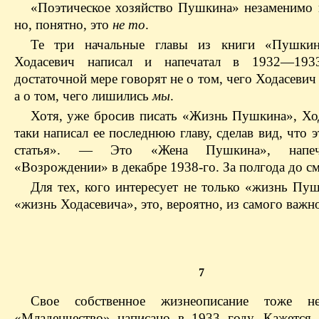
«Поэтическое хозяйство Пушкина» незаменимо в
но, понятно, это
не то
.
Те три начальные главы из книги «Пушкин
Ходасевич написал и напечатал в 1932—193
достаточной мере говорят не о том, чего Ходасеви
а о том, чего лишились
мы
.
Хотя, уже бросив писать «Жизнь Пушкина», Ход
таки написал ее последнюю главу, сделав вид, что э
статья». — Это «Жена Пушкина», напеч
«Возрождении» в декабре 1938-го. За полгода до см
Для тех, кого интересует не только «жизнь Пуш
«жизнь Ходасевича», это, вероятно, из самого важн
7
Свое собственное жизнеописание тоже не
«Младенчество» написано в 1933 году. Кажется,