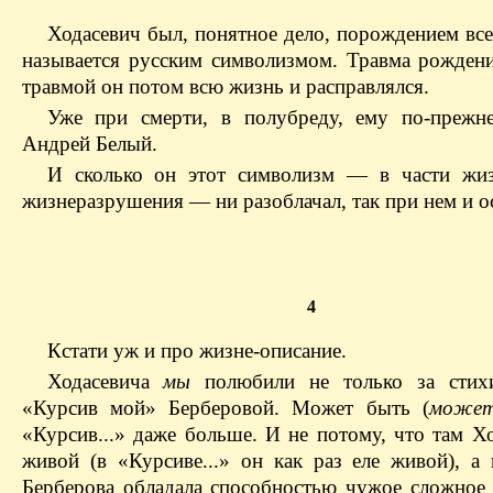
Ходасевич был, понятное дело, порождением все
называется русским символизмом. Травма рождени
травмой он потом всю жизнь и расправлялся.
Уже при смерти, в полубреду, ему по-прежн
Андрей Белый.
И сколько он этот символизм — в части жиз
жизнеразрушения — ни разоблачал, так при нем и ос
4
Кстати уж и про жизне-описание.
Ходасевича
мы
полюбили не только за стих
«Курсив мой» Берберовой. Может быть (
може
«Курсив...» даже больше. И не потому, что там Х
живой (в «Курсиве...» он как раз еле живой), а 
Берберова обладала способностью чужое сложное 