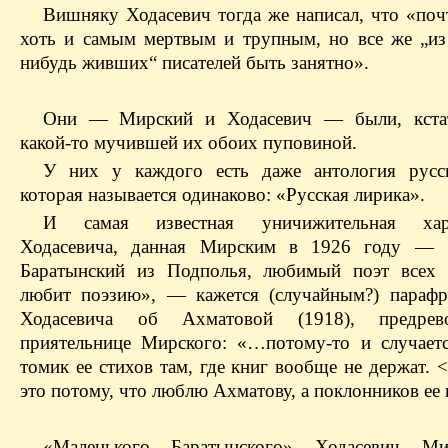
Вишняку Ходасевич тогда же написал, что «поч
хоть и самым мертвым и трупным, но все же „из 
нибудь живших“ писателей быть занятно».
Они — Мирский и Ходасевич — были, кстат
какой-то мучившей их обоих пуповиной.
У них у каждого есть даже антология русс
которая называется одинаково: «Русская лирика».
И самая известная уничижительная хара
Ходасевича, данная Мирским в 1926 году — 
Баратынский из Подполья, любимый поэт всех 
любит поэзию», — кажется (случайным?) парафр
Ходасевича об Ахматовой (1918), предрев
приятельнице Мирского: «…потому-то и случаетс
томик ее стихов там, где книг вообще не держат.
это потому, что люблю Ахматову, а поклонников ее
«Маленького Баратынского» Ходасевич М