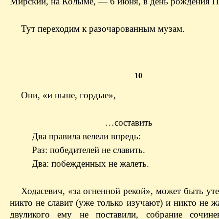
Мирский, на Колыме, — 6 июня, в день рождения 
Тут переходим к разочарованным музам.
10
Они, «и ныне, гордые»,
…составить
Два правила велели впредь:
Раз: победителей не славить.
Два: побежденных не жалеть.
Ходасевич, «за огненной рекой», может быть ут
никто не славит (уже только изучают) и никто не ж
двуликого ему не поставили, собрание сочин