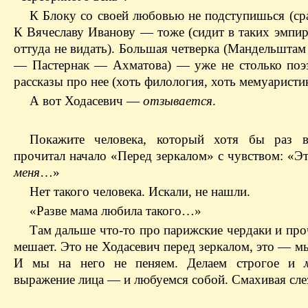
К Блоку со своей любовью не подступишься (сра
К Вячеславу Иванову — тоже (сидит в таких эмпир
оттуда не видать). Большая четверка (Мандельшта
— Пастернак — Ахматова) — уже не столько поэз
рассказы про нее (хоть филология, хоть мемуаристик
А вот Ходасевич —
отзывается
.
Покажите человека, который хотя бы раз 
прочитал начало «Перед зеркалом» с чувством: «
меня
…»
Нет такого человека. Искали, не нашли.
«Разве мама любила такого…»
Там дальше что-то про парижские чердаки и проч
мешает. Это не Ходасевич перед зеркалом, это — м
И мы на него не пеняем. Делаем строгое и
выражение лица — и любуемся собой. Смахивая сле