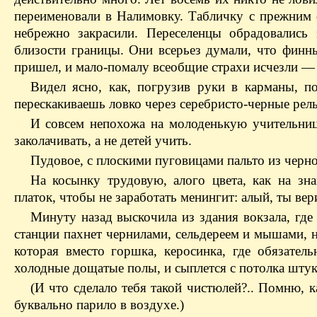
переименовали в Налимовку. Табличку с прежним ф
небрежно закрасили. Переселенцы обрадовались
близости границы. Они всерьез думали, что финны
пришел, и мало-помалу всеобщие страхи исчезли 
Видел ясно, как, погрузив руки в карманы, 
перескакиваешь ловко через серебристо-черные рел
И совсем непохожа на молоденькую учительницу
заколачивать, а не детей учить.
Пудовое, с плоскими пуговицами пальто из черног
На косынку трудовую, алого цвета, как на з
платок, чтобы не заработать менингит: алый, ты вер
Минуту назад выскочила из здания вокзала, где
станции пахнет чернилами, сельдереем и мышами, н
которая вместо горшка, керосинка, где обязател
холодные дощатые полы, и сыплется с потолка штук
(И что сделало тебя такой чистюлей?.. Помню, ка
буквально парило в воздухе.)