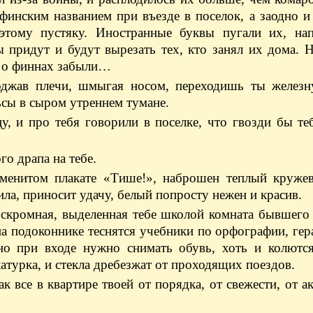
инским названием при въезде в поселок, а заодно и
 этому пустяку. Иностранные буквы пугали их, на
 придут и будут вырезать тех, кто занял их дома. 
— о финнах забыли…
поджав плечи, шмыгая носом, переходишь ты железн
ьсы в сыром утреннем тумане.
, и про тебя говорили в поселке, что гвозди бы т
о драпа на тебе.
наменитом плакате «Тише!», наброшен теплый круже
ила, приносит удачу, белый попросту нежен и красив.
 скромная, выделенная тебе школой комната бывшего
а подоконнике теснятся учебники по орфографии, гера
ьно при входе нужно снимать обувь, хоть и колются
атурка, и стекла дребезжат от проходящих поездов.
к все в квартире твоей от порядка, от свежести, от а