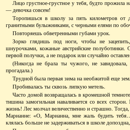
Лицо грустное-грустное у тебя, будто прожила н
— девочка совсем!
Торопишься в школу за пять километров от д
гранитными булыжниками, с черными елями по обоч
Повторяешь обветренными губами урок.
Зорко глядишь под ноги, чтобы не зацепить,
шнурочками, кожаные австрийские полуботинки. 
первой получки, а не подарок или случайно оставлен
(Никогда не брала ты чужого, не завидовала
прогадала.)
Трудной была первая зима на необжитой еще зем
Пробивалась ты сквозь липкую метель.
Часто домой возвращалась в кромешной темноте 
тишина замогильная наваливается со всех сторон.
жизнь! Лес молчал величественно и страшно. Тогда,
Марианне: «О, Марианна, мне жаль будить тебя…
клялась больше не задерживаться в школе допоздна,