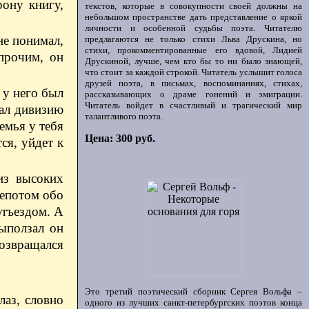
рону книгу,
текстов, которые в совокупности своей должны на
небольшом пространстве дать представление о яркой
личности и особенной судьбы поэта. Читателю
не понимал,
предлагаются не только стихи Льва Друскина, но
стихи, прокомментированные его вдовой, Лидией
прочим, он
Друскиной, лучше, чем кто бы то ни было знающей,
что стоит за каждой строкой. Читатель услышит голоса
друзей поэта, в письмах, воспоминаниях, стихах,
 у него был
рассказывающих о драме гонений и эмиграции.
Читатель войдет в счастливый и трагический мир
щал дивизию
талантливого поэта.
емья у тебя
Цена: 300 руб.
ся, уйдет к
из высоких
шепотом обо
отъездом. А
выползал он
возвращался
Это третий поэтический сборник Сергея Вольфа –
лаз, словно
одного из лучших санкт-петербургских поэтов конца