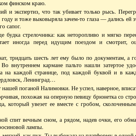
ком финском краю.
ний и экспертиз, что так убивает только рысь. Перег
оду и тоже выковыряла зачем-то глаза — дались ей э
го сапог.
де будка стрелочника: как неторопливо и мягко пере
стает иногда перед идущим поездом и смотрит, оц
ат, тридцать шесть лет ему было по документам, а г
. Во внутреннем кармане пальто нашли затертое удо
а на каждой странице, под каждой буквой и в каж
ердловск, Ленинград…
т нашей поганой Налимовки. Не успел, наверное, вписа
рчивая, похожая на оперную певицу брюнетка со стр
да, который увезет ее вместе с гробом, сколоченны
ной спит вечным сном, а рядом, надев очки, его обм
еросиновой лампы.
, мягкий, как пух. Ты выбежала на платформу в одной 