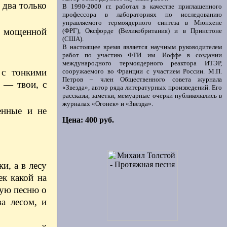
 два только
В 1990-2000 гг. работал в качестве приглашенного
профессора в лабораториях по исследованию
управляемого термоядерного синтеза в Мюнхене
е мощенной
(ФРГ), Оксфорде (Великобритания) и в Принстоне
(США).
В настоящее время является научным руководителем
работ по участию ФТИ им. Иоффе в создании
международного термоядерного реактора ИТЭР,
 с тонкими
сооружаемого во Франции с участием России. М.П.
Петров – член Общественного совета журнала
 — твои, с
«Звезда», автор ряда литературных произведений. Его
рассказы, заметки, мемуарные очерки публиковались в
журналах «Огонек» и «Звезда».
енные и не
Цена: 400 руб.
и, а в лесу
ек какой на
мую песню о
а лесом, и