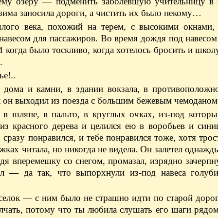
шему озеру — подменить заболевшую учительницу в 
 зима заносила дороги, а чистить их было некому…
шлого века, похожий на терем, с высокими окнами,
авесом для пассажиров. Во время дождя под навесом
 И когда было тоскливо, когда хотелось бросить и школ
.
е!..
 дома и камни, в здании вокзала, в противоположн
ак он выходил из поезда с большим бежевым чемоданом 
в шляпе, в пальто, в круглых очках, из-под котор
из красного дерева и целился ею в воробьев и сини
 сразу понравился, и тебе понравился тоже, хотя трос
ках читала, но никогда не видела. Он залетел однажды
ждя вперемешку со снегом, промазал, изрядно зачерпн
ал — да так, что выпорхнули из-под навеса голуб
селок — с ним было не страшно идти по старой дорог
лчать, потому что ты любила слушать его шаги рядо