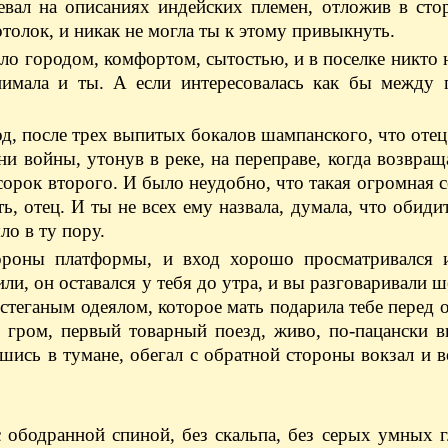
евал на описаниях индейских племен, отложив в сто
толок, и никак не могла ты к этому привыкнуть.
хло городом, комфортом, сытостью, и в поселке никто 
нимала и ты. А если интересовалась как бы между 
од, после трех выпитых бокалов шампанского, что отец
и войны, утонув в реке, на переправе, когда возвра
 сорок второго. И было неудобно, что такая огромная с
ть, отец. И ты не всех ему назвала, думала, что обидит
ло в ту пору.
ороны платформы, и вход хорошо просматривался 
ли, он оставался у тебя до утра, и вы разговаривали 
теганым одеялом, которое мать подарила тебе перед 
о гром, первый товарный поезд, живо, по-пацански 
вшись в тумане, обегал с обратной стороны вокзал и 
с ободранной спиной, без скальпа, без серых умных г