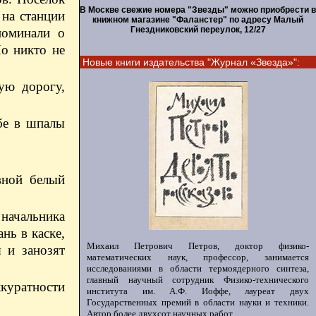
В Москве свежие номера "Звезды" можно приобрести в
 на станции
книжном магазине "Фаланстер" по адресу Малый
Гнездниковский переулок, 12/27
поминали о
Но никто не
Новые книги издательства "Журнал «Звезда»":
ую дорогу,
ебе в шпалы
вной белый
 начальника
нь в каске,
Михаил Петрович Петров, доктор физико-
 и занозят
математических наук, профессор, занимается
исследованиями в области термоядерного синтеза,
главный научный сотрудник Физико-технического
ккуратности
института им. А.Ф. Иоффе, лауреат двух
Государственных премий в области науки и техники.
Автор более двухсот научных работ.