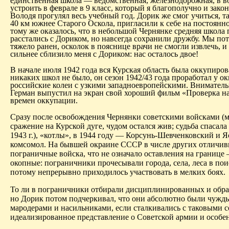
единственная школа — ведомственная, железнодорожная, в во
устроить в феврале в 9 класс, который я благополучно и зак
Володя прогулял весь учебный год.
Дорик
же смог учиться, т
40 км южнее Старого Оскола, пригласили к себе на постоян
тому же оказалось, что в небольшой
Чернянке
средняя школа 
расстались с
Дориком
, но навсегда сохранили дружбу. Мы по
тяжело ранен, осколок в пояснице врачи не смогли извлечь, и
сильнее сблизило меня с
Дориком
: нас осталось двое!
В начале июля 1942 года вся Курская область была оккупиро
никаких школ не было, он сезон 1942/43 года проработал у 
российские колеи с
узкими
западноевропейскими. Внимательн
Герман выпустил на экран свой хороший фильм «Проверка на
времен оккупации.
Сразу после освобождения
Чернянки
советскими войсками (ма
сражение на Курской дуге, чудом остался жив; судьба спасала
1943 г.), «котлы», в 1944 году —
Корсунь-Шевченковский
и Яс
комсомол.
На бывшей окраине СССР в числе других отличивш
пограничные войска, что не означало оставления на границе 
окопные: пограничники прочесывали города, села, леса в по
потому непрерывно приходилось участвовать в мелких
боях
.
То ли в пограничники отбирали дисциплинированных и образо
но
Дорик
потом подчеркивал, что они абсолютно были чужды м
мародерами и насильниками, если сталкивались с таковыми 
идеализированное представление о Советской армии
и
особен