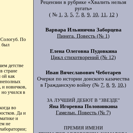
Рецензии в рубрике «Хвалить нельзя
ругать»
( №
1
,
3
,
5
,
7
,
8
,
9
,
10
,
11
,
12
)
Варвара Ильинична Заборцева
Пинега. Повесть (№ 1)
 Сологуб. По
а был
Елена Олеговна Пудовкина
Цикл стихотворений (№ 12)
шем детстве
в стране
Иван Вячеславович Чеботарев
 ой как
Очерки по истории донского казачества
х неполных
в Гражданскую войну (№
7
,
8
,
9
,
10
,)
, и новичков,
 но учился в
ЗА ЛУЧШИЙ ДЕБЮТ В "ЗВЕЗДЕ"
Яна Игоревна Половинкина
когда во
Гамельн. Повесть (№ 7)
ростков. Да и
ематике и
ем не
ПРЕМИЯ ИМЕНИ
лаборатории;