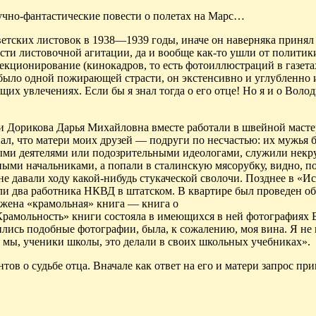
учно-фантастиче­ские повести о полетах на Марс…
етских листовок в 1938—1939 годы, иначе он наверняка
принял
ости листовочной агитации, да и вообще как-то ушли от политик
екционирование (кинокадров, то есть фотоиллюстраций в газета
было одной пожирающей страсти, он экстенсивно и углубленно 
х увлечениях. Если бы я знал тогда о его отце! Но я и о Воло
 и
Дорикова
Дарья Михайловна вместе работали в швейной мастер
знал, что матери моих друзей — подруги по несчастью: их мужья 
ными деятелями или подозрительными идеологами, служили нек
ми начальниками, а попали в сталинскую мясорубку, видно, п
не давали ходу какой-нибудь
стукаческой
сволочи. Позднее в «И
ли два работника Н
КВД в шт
атском. В квартире был проведен о
жена «крамольная» книга — книга о
Крамольность
» книги состояла в имеющихся в ней фотографиях 
ились подобные фотографии, была, к сожалению, моя вина. Я не
 мы, ученики школы, это делали в своих школьных учебниках».
ов о судьбе отца. Вначале как ответ на его и матери запрос при