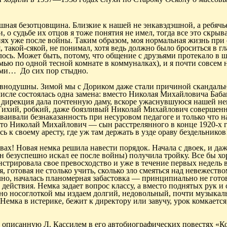
ошная
безотцовщина
. Близкие к нашей не
энкавэдэшной
, а ребяч
о судьбе их отцов я тоже понятия не имел, тогда все это скрыва
ях уже после войны. Таким образом, моя нормальная жизнь при
 такой-сякой, не понимал, хотя ведь должно было броситься в гла
лось. Может быть, потому, что общение с друзьями протекало в ш
емью
по одной тесной комнате в коммуналках), и я почти совсем н
ями
…
Д
о сих пор стыдно.
авнодушны. Зимой мы с
Дориком
даже стали причиной скандаль
 числе состоялась одна замена: вместо Николая Михайловича
Баба
, дирекция дала почтенную даму, вскоре ужаснувшуюся нашей н
Тихий, робкий, даже боязливый Николай Михайлович совершенн
сваивали безнаказанность при несуровом педагоге и только что н
 что Николай Михайлович — сын расстрелянного в конце 1920-х 
сь к
своему аресту, где уж там держать в узде
ораву
бездельников!
вах! Новая немка решила навести порядок. Начала с двоек, и да
он безуспешно искал ее после войны) получила тройку. Все бы хо
стрировала свое превосходство и уже в течение первых недель 
 готовая не столько учить, сколько зло смеяться над невежество
ечно, началась планомерная забастовка — принципиально не гото
действия. Немка задает вопрос классу, а вместо поднятых рук и 
но носоглоткой мы издаем долгий, недовольный, почти музыкал
 Немка в истерике, бежит к директору или завучу, урок комкается
 описанную Л. Кассилем в его автобиографических повестях «К