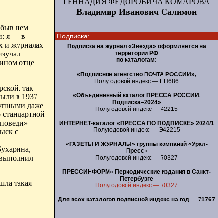
ГЕННАДИЯ ФЕДОРОВИЧА КОМАРОВА
Владимир Иванович Салимон
быв нем
и: я — в
Подписка:
х и журналах
Подписка на журнал «Звезда» оформляется на
изучал
территории РФ
по каталогам:
дином отце
«Подписное агентство ПОЧТА РОССИИ»,
Полугодовой индекс — ПП686
ской, так
«Объединенный каталог ПРЕССА РОССИИ.
были в 1937
Подписка–2024»
рупными даже
Полугодовой индекс — 42215
о стандартной
споведи»
ИНТЕРНЕТ-каталог «ПРЕССА ПО ПОДПИСКЕ» 2024/1
Полугодовой индекс — Э42215
бы
ск с
«ГАЗЕТЫ И ЖУРНАЛЫ» группы компаний «Урал-
Бухарина,
Пресс»
 выполнил
Полугодовой индекс — 70327
ПРЕССИНФОРМ» Периодические издания в Санкт-
Петербурге
шла такая
Полугодовой индекс — 70327
Для всех каталогов подписной индекс на год — 71767