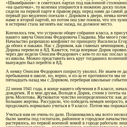
«
Швамбрания
»: в советских партах под наклонной столешниц
«на цыпочки», то коленки упираются в нижнюю доску полок 
сидели на первой парте в правом ряду, перед нами до самой 
первый раз медленно поехали с
Дориком
к двери, немка ниче
нами и второй партой, но потом она уже поняла, что это хули
в истерике стала загонять нас назад, на должное место.
Кончилось тем, что устроили общее собрание класса, в при
нашего завуча
Онисима
Федоровича Гладкова. Мы много гово
Начальство разрешило конфликт по принципу Василисы Егоро
да обоих и накажи. Нас с
Дориком
, как главных зачинщиков, 
Дорика
перевели в 8Д. Кажется, тогда впервые
Дорик
проявил
через две недели
Онисим
Федорович с кем-то из нас послал 
из школы. Можно представить весь круг тогдашних волнений
вынужден был перейти в 8Д.
А немку
Онисим
Федорович попросту уволил. Не знаем ее да
пребывания в школе, но, верно, и из-за ее противности мы 
пятнадцать назад мы с
Дориком
, перебирая школьные события
22 июня 1941 года, в конце нашего обучения в 8 классе, нача
дождичек. Я и мои друзья, Володя и
Дорик
, стоим у почты н
речь Молотова. Жутковатое чувство неопределенности: как дол
большие жертвы. Рассудили, что победить немцев непросто, в
продолжать нормально учиться в 9 классе. Потом мы поражали
Учиться нам не очень-то дали.
Позанимались мы всего нескол
были заняты под госпитали, районное и городское начальство
растерялось, но первой военной зимой в городе работали ли