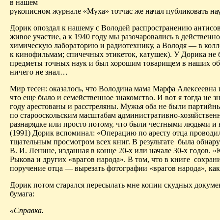
в нашем
рукописном журнале «Муха» тотчас же начал публиковать на
Дорик
опоздал к нашему с Володей распространению антисов
живое участие, а к 1940 году мы разочаровались в действенн
химическую лабораторию и радиотехнику, а Володя — в колл
к кинофильмам; спичечных этикеток, катушек). У
Дорика
не 
предметы точных наук и был хорошим товарищем в наших общи
ничего не знал…
Мир тесен: оказалось, что Володина мама Марфа Алексеевна
что еще было и семейственное знакомство. И вот я тогда не 
году арестованы и расстреляны. Мужья оба не были партий
по
старооскольским
масштабам административно-хозяйственны
разнарядке или просто потому, что были честными людьми и 
(1991)
Дорик
вспоминал: «Операцию по аресту отца проводи
тщ
ательным просмотром всех книг. В результате
была обнару
В. И. Ленине, изданная в конце 20-х или начале 30-х годов. «
Рыкова и других «врагов народа». В том, что в книге
сохран
поручение отца — вырезать фотографии «врагов народа», как
Дорик
потом старался пересылать мне копии скудных документ
бумага:
«Справка.