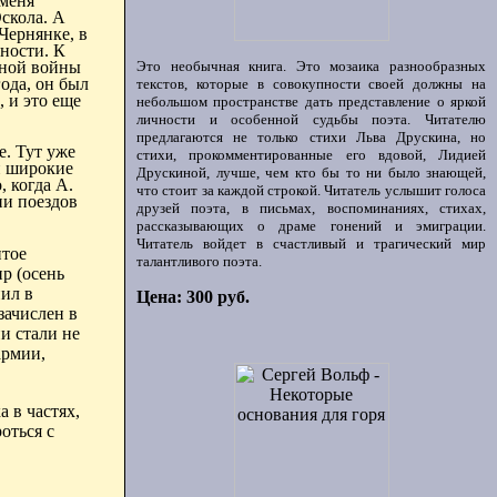
 меня
Оскола. А
Чернянке
, в
ности. К
зной войны
Это необычная книга. Это мозаика разнообразных
ода, он был
текстов, которые в совокупности своей должны на
, и это еще
небольшом пространстве дать представление о яркой
личности и особенной судьбы поэта. Читателю
предлагаются не только стихи Льва Друскина, но
е
. Тут уже
стихи, прокомментированные его вдовой, Лидией
и широкие
Друскиной, лучше, чем кто бы то ни было знающей,
 когда А.
что стоит за каждой строкой. Читатель услышит голоса
и поездов
друзей поэта, в письмах, воспоминаниях, стихах,
рассказывающих о драме гонений и эмиграции.
Читатель войдет в счастливый и трагический мир
итое
талантливого поэта.
р (осень
пил в
Цена: 300 руб.
зачислен в
и стали не
армии,
 в частях,
оться с