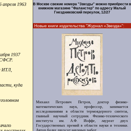
 апреля 1963
В Москве свежие номера "Звезды" можно приобрести в
книжном магазине "Фаланстер" по адресу Малый
Гнездниковский переулок, 12/27
Новые книги издательства "Журнал «Звезда»":
кабря 1937
РСФСР.
м ИТЛ,
ласти, куда
уголовном
Михаил Петрович Петров, доктор физико-
математических наук, профессор, занимается
исследованиями в области термоядерного синтеза,
главный научный сотрудник Физико-технического
института им. А.Ф. Иоффе, лауреат двух
начало
Государственных премий в области науки и техники.
Автор более двухсот научных работ.
х расстрелах