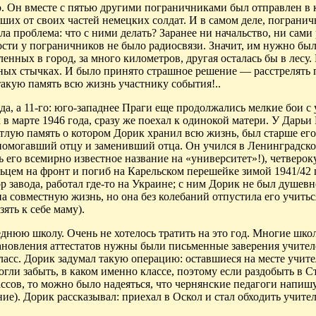
. Он вместе с пятью другими пограничниками был отправлен в 
вших от своих частей немецких солдат. И в самом деле, пограни
ла проблема: что с ними делать? Заранее ни начальство, ни сами 
сти у пограничников не было радиосвязи. Значит, им нужно бы
пленных в город,
за
много километров, другая осталась бы в лесу.
ных стычках. И было принято страшное решение — расстрелять 
такую память всю жизнь участнику события!..
ода, а 11-го: юго-западнее Праги еще продолжались мелкие бои с
к
в марте 1946 года, сразу же поехал к одинокой матери. У Дарь
ветлую
память
о котором
Дорик
хранил всю жизнь, был старше его 
помогавший отцу и заменивший отца. Он учился в Ленин­градск
его всемирно известное название на «университет»!), четверок
цем на фронт и погиб на Карельском перешейке зимой 1941/42 
р завода, работал где-то на Украине; с ним
Дорик
не был душевн
овместную жизнь, но она без колебаний отпустила его учитьс
ять к себе маму).
еднюю школу. Очень не хотелось тратить на это год. Многие шко
ановления аттестатов нужны были письменные заверения учител
ласс.
Дорик
задумал такую операцию: оставшиеся на месте учите
могли забыть, в каком именно классе, поэтому если раздобыть в 
ассов, то можно было надеяться, что
чернянские
педагоги напишу
ние).
Дорик
рассказывал: приехал в Оскол и стал обходить учител