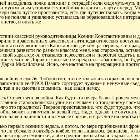
ей находились полки для книг и тетрадей; если сидя чуть-чуть 
и мускульным усилием ступней можно двигать парту вперед.
Мы
двери было пустое пространство,
есть
где путешествовать. Когда 
го не поняла и удивленно уставилась на образовавшийся интерв
ганство, и опять же
сутствии классной руководительницы Ксении Константиновны и 
рили о нравственных качествах и антипедагогических поступка
вны из пушкинской «Капитанской дочки»: разберись, кто прав, 
решили развести по разным классам: меня, как старожила, остави
 свой характер: он отказался переселяться и
перестал ходить в 
записку матери
Дорика
: если сын не прекратит забастовку, он буд
 Дарьи Михайловны! Ясно, она настояла на прекращении протес
льнейшую судьбу. Любопытно, что не только из-за краткосрочнос
не запомнили ее ФИО! Память сортирует нужные и ненужные свед
, так и не смогли вспомнить,
как звали немку.
лась Отечественная война. Как будто это вчера было. Прошел мел
а главной
старооскольской
улице и слушаем по тогдашнему громк
го это продлится? Твердое представление, что будет трудно, что
ойна может затянуться на целый год. Надо, однако, не опускать 
сь нашей наивности и в смысле сроков, и в расчете на безоткат
ько первых осенних недель, а потом, по мере приближения фрон
 то ли сбежало в октябре-ноябре, то ли лишилось финансов, то л
шь некоторые семилетки, а обе средние школы были закрыты.
Сущ