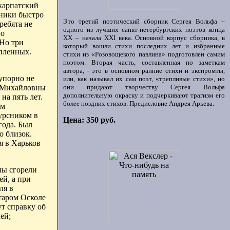
карпатский
чники быстро
Это третий поэтический сборник Сергея Вольфа –
ребята не
одного из лучших санкт-петербургских поэтов конца
ло
ХХ – начала XXI века. Основной корпус сборника, в
 Но три
который вошли стихи последних лет и избранные
пленных.
стихи из «Розовощекого павлина» подготовлен самим
поэтом. Вторая часть, составленная по заметкам
автора, - это в основном ранние стихи и экспромты,
 упорно не
или, как называл их сам поэт, «трепливые стихи», но
и Михайловны
они придают творчеству Сергея Вольфа
дополнительную окраску и подчеркивают трагизм его
на пять лет.
более поздних стихов. Предисловие Андрея Арьева.
ом
урсником в
Цена: 350 руб.
года. Был
о близок.
я в Харьков
лы сгорели
ей, а при
ля в
Старом Осколе
т справку об
ей;