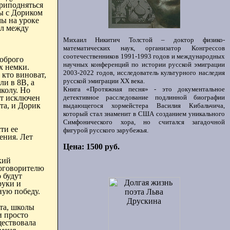
приподняться
 с
Дориком
мы на уроке
ал между
Михаил Никитич Толстой – доктор физико-
математических наук, организатор Конгрессов
соотечественников 1991-1993 годов и международных
доброго
научных конференций по истории русской эмиграции
х немки.
2003-2022 годов, исследователь культурного наследия
кто виноват,
русской эмиграции ХХ века.
ли в 8В, а
Книга «Протяжная песня» - это документальное
школу. Но
ет исключен
детективное расследование подлинной биографии
та, и
Дорик
выдающегося хормейстера Василия Кибальчича,
который стал знаменит в США созданием уникального
Симфонического хора, но считался загадочной
ти ее
фигурой русского зарубежья.
ения. Лет
Цена: 1500 руб.
кий
оговорителю
 будут
руки и
ную победу.
та, школы
и просто
ествовала