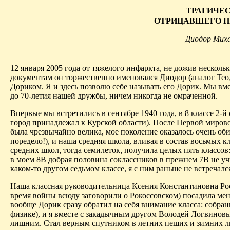
ТРАГИЧЕС
ОТРИЦАВШЕГО П
Диодор
Миха
12 января 2005 года от тяжелого инфаркта, не дожив несколь
документам он торжественно именовался
Диодор
(аналог Тео
Дориком
. Я и здесь позволю себе называть его
Дорик
. Мы вме
до 70-летия нашей дружбы, ничем никогда не омраченной.
Впервые мы встретились в сентябре 1940 года, в 8 классе 2-й
город принадлежал к Курской области). После
П
ервой мирово
была чрезвычайно велика, мое поколение оказалось очень об
поредело!), и наша средняя школа, вливая в состав восьмых 
средних школ, тогда семилеток, получила целых пять классов
в
моем
8В добрая половина
соклассников
в прежнем 7В не уч
каком-то другом седьмом классе, я с ним раньше не встречалс
Наша классная руководительница Ксения Константиновна
Ро
время войны всюду заговорили о Рокоссовском) посадила ме
вообще
Дорик
сразу обратил на себя внимание класса: собра
физике), и я вместе с закадычным другом Володей
Логвинов
лишним. Стал верным спутником в летних пеших и зимних л