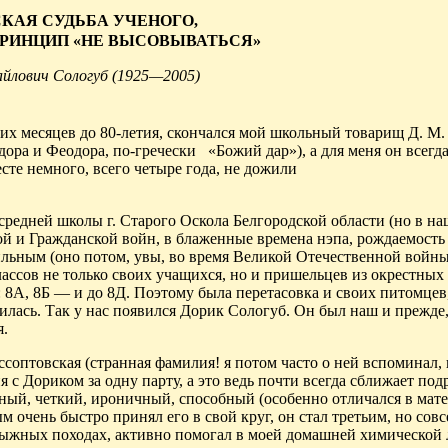
КАЯ СУДЬБА УЧЕНОГО,
РИНЦИП «НЕ ВЫСОВЫВАТЬСЯ»
йлович Сологуб (1925—2005)
ких месяцев до 80-летия, скончался мой школьный товарищ Д. М.
дора и Феодора, по-гречески
«Божий дар»), а для меня он всегд
сте немного, всего четыре года, не дожили
 средней школы г. Старого Оскола Белгородской области (но в на
й и Гражданской войн, в блаженные времена нэпа, рождаемость 
ильным (оно потом, увы, во время Великой Отечественной войны
классов не только своих учащихся, но и пришельцев из окрестны
: 8А, 8Б — и до 8Д. Поэтому была перетасовка и своих питомцев
илась. Так у нас появился
Дорик
Сологуб. Он был наш и прежде,
я.
ссоптовская
(странная фамилия! я потом часто о ней вспоминал, 
ня с
Дориком
за одну парту, а это ведь почти всегда сближает под
нный, четкий, ироничный, способный (особенно отличался в мат
ым
очень быстро принял его в свой круг, он стал третьим, но совс
ыжных походах, активно помогал в моей домашней химической 