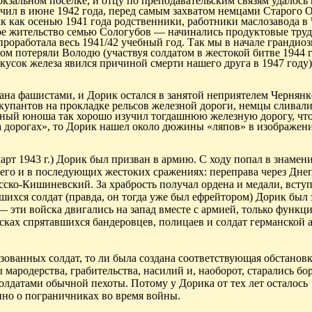
кзальном поселке, и отцу по преподавательским связям удалось
ончил в июне 1942 года, перед самым захватом немцами Старого 
ак как осенью 1941 года родственники, работники маслозавода в
ное жительство семью Сологубов — начинались продуктовые труд
проработала весь 1941/42 учебный год. Так мы в начале грандио
том потеряли Володю (участвуя солдатом в жестокой битве 1944 г
 кусок железа явился причиной смерти нашего друга в 1947 году)
вана фашистами, и
Дорик
остался
в
занятой неприятелем
Чернянк
оккупантов на прокладке рельсов железной дороги, немцы сливал
ый юноша так хорошо изучил тогдашнюю железную дорогу, что,
 дорогах», то
Дорик
нашел около дюжины «ляпов» в изображени
рт 1943 г.)
Дорик
был призван в армию. С ходу попал в знамен
 его и в
последующих жестоких
сражениях: переправа через Днеп
ско-Кишиневский. За храбрость получал ордена и медали, всту
ихся солдат (правда, он тогда уже был ефрейтором)
Дорик
был 
— эти войска двигались на запад вместе с армией, только функци
исках спрятавшихся
бандеровцев
, полицаев и солдат германской 
ванных солдат, то ли была создана соответствующая обстановка
ародерства, грабительства, насилий и, наоборот, старались бор
солдатами обычной пехоты. Потому у
Дорика
от тех лет осталось
но о пограничниках во время войны.