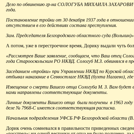
Дело по обвинению гр-на СОЛОГУБА МИХАИЛА ЗАХАРОВИЧА п
года.
Постановление тройки от 30 декабря 1937 года в отношени
отсутствием в его действиях состава преступления.
Зам. Председателя Белгородского областного суда (Вольхин)»
А потом, уже в перестроечное время,
Дорику
выдали чуть бол
«Рассмотрев Ваше заявление, сообщаем, что Ваш отец Сологу
года
Старооскольским
РО НКВД. Сологуб М.З. обвинялся в пре
Заседанием «тройки» при Управлении НКВД по Курской облас
отбывал наказание в
Севвостлаге
НКВД (бухта
Нагаево
), гд
Извещение о смерти Вашего отца Сологуба М. З. Вам будет
нами направлены соответствующие документы.
Личные документы Вашего отца
были получены
в 1963 год
деле № 7968-С имеется соответствующая расписка.
Начальник подразделения УФСБ РФ Белгородской области (В.
Дорик
очень сомневался в правильности приведенных сведений
«расстрел»; ни одной весточки от отца не было получено, да