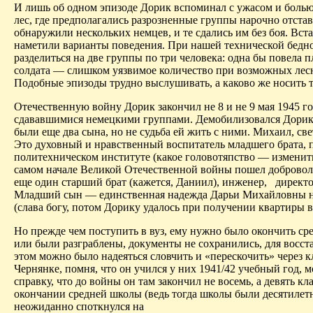
И лишь об одном эпизоде
Дорик
вспоминал с ужасом и болью
лес, где предполагались разрозненные группы нарочно отста
обнаружили нескольких немцев, и те сдались им без боя. Вста
наметили варианты поведения. При нашей технической бедно
разделиться на две группы по три человека: одна бы повела 
солдата — слишком уязвимое количество при возможных лес
Подобные эпизоды трудно вы­слушивать, а каково же носить 
Отечественную войну
Дорик
закончил не 8 и не 9 мая 1945 г
сдававшимися немецкими группами. Демобилизовался
Дори
были еще два сына, но не судьба ей жить с ними. Михаил, с
Это духовный и нравственный воспитатель младшего брата, 
политехническом институте (какое
головотяпство
— изменить 
самом начале Великой Отечественной войны пошел доброволь
еще один старший брат (кажется, Даниил), инженер,
директо
Младший сын — единственная надежда Дарьи Михайловны на с
(слава богу, потом
Дорику
удалось при получении квартиры вз
Но прежде чем поступить в вуз, ему нужно было окончить ср
или были разграблены, документы не сохранились, для восст
этом можно было надеяться
словчить
и «перескочить» через к
Чернянке
, помня, что он учился у них 1941/42 учебный год, 
справку, что до войны он там закончил не восемь, а девять кл
окончании средней школы (ведь тогда школы
были десятилет
неожиданно споткнулся на