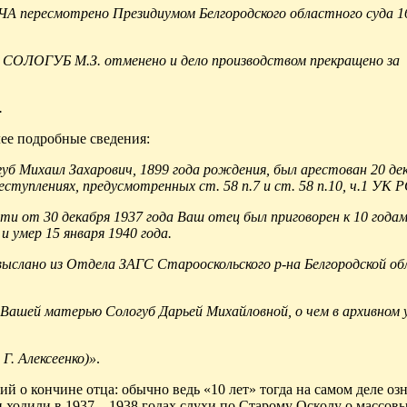
ересмотрено Президиумом Белгородского областного суда 16
и СОЛОГУБ М.З. отменено и дело производством прекращено за
.
ее подробные сведения:
б Михаил Захарович, 1899 года рождения, был арестован 20 де
ступлениях, предусмотренных ст. 58 п.7 и ст. 58 п.10, ч.1 УК 
ти от 30 декабря 1937 года Ваш отец был приговорен к 10 года
е и умер 15 января 1940 года.
 выслано из Отдела ЗАГС
Старооскольского
р-на Белгородской об
у Вашей матерью Сологуб Дарьей Михайловной, о чем в архивном 
 Г.
Алексеенко
)»
.
 о кончине отца: обычно ведь «10 лет» тогда на самом деле оз
 и ходили в 1937—1938 годах слухи по Старому Осколу о массовы