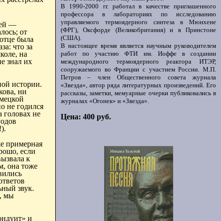
В 1990-2000 гг. работал в качестве приглашенного
профессора в лабораториях по исследованию
управляемого термоядерного синтеза в Мюнхене
ьей —
(ФРГ), Оксфорде (Великобритания) и в Принстоне
лось; от
(США).
 отце была
В настоящее время является научным руководителем
за: что за
коле, на
работ по участию ФТИ им. Иоффе в создании
е знал их
международного термоядерного реактора ИТЭР,
сооружаемого во Франции с участием России. М.П.
Петров – член Общественного совета журнала
ной истории.
«Звезда», автор ряда литературных произведений. Его
кова
, ни
рассказы, заметки, мемуарные очерки публиковались в
емецкой
журналах «Огонек» и «Звезда».
о не годился
а головах не
Цена: 400 руб.
годов
).
же примерная
рошо, если
вызвала к
м, она тоже
вились
ответов
ьный звук.
, мы
ондуит» и