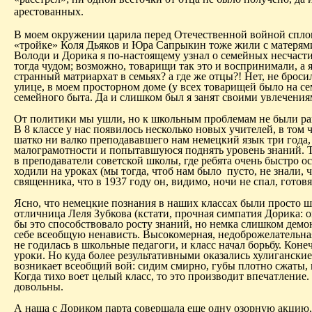
арестованных.
В моем окружении царила перед Отечественной войной спл
«тройке» Коля Дьяков и Юра Сапрыкин тоже жили с матерями, 
Володи и
Дорика
я по-настоящему узнал о семейных несчасти
тогда чудом; возможно, товарищи так это и воспринимали, а я,
странный матриархат в семьях? а где же отцы?! Нет, не броси
улице, в моем просторном доме (у всех товарищей было
на
с
семейного быта. Да и слишком был я занят своими увлечени
От политики мы ушли, но к школьным проблемам не были р
В 8 классе у нас появилось несколько новых учителей, в том
шатко
ни валко преподававшего нам немецкий язык три года
малограмотности и попытавшуюся поднять уровень знаний.
в преподаватели советской школы, где ребята очень быстро о
ходили на уроках (мы тогда, чтоб нам было
пусто, не знали,
священника, что в 1937 году он, видимо, ночи не спал, готовя
Ясно, что немецкие познания в наших классах были просто ш
отличница Леля Зубкова (кстати, прочная симпатия
Дорика
: 
бы это способствовало росту знаний, но немка слишком демон
себе всеобщую ненависть. Высокомерная, недоброжелательная,
не годилась в школьные педагоги, и класс начал борьбу. Кон
уроки. Но куда более результативными оказались хулиганские 
возникает всеобщий вой: сидим смирно, губы плотно сжаты, 
Когда тихо воет целый класс, то это производит впечатление.
довольны.
А наша с
Дориком
парта совершала еще одну озорную акцию,