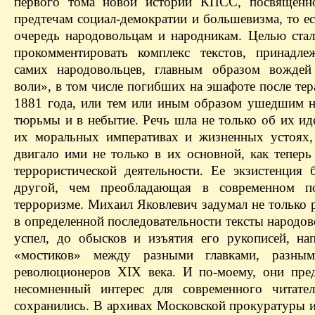
первого тома новой истории КПСС, посвященно
предтечам социал-демократии и большевизма, то е
очередь народовольцам и народникам. Целью стал
прокомментировать комплекс текстов, принадл
самих народовольцев, главным образом вождей
воли», в том числе погибших на эшафоте после тер
1881 года, или тем или иным образом ушедшим на
тюрьмы и в небытие. Речь шла не только об их ид
их моральных императивах и жизненных устоях,
двигало ими не только в их основной, как теперь
террористической деятельности. Ее экзистенция 
другой, чем преобладающая в современном по
терроризме. Михаил Яковлевич задумал не только 
в определенной последовательности тексты народов
успел, до обысков и изъятия его рукописей, нап
«мостиков» между разными главками, разным
революционеров XIX века. И по-моему, они пре
несомненный интерес для современного читате
сохранились. В архивах Московской прокуратуры