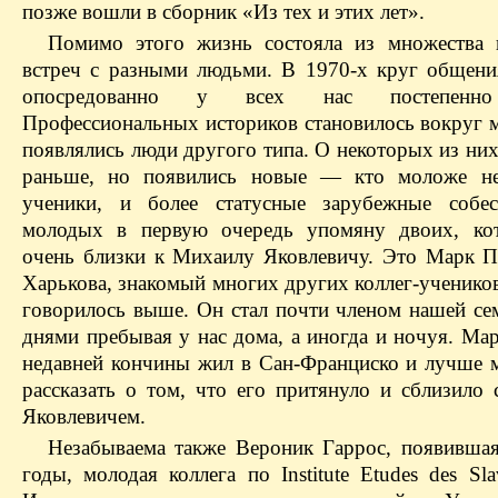
позже вошли в сборник «Из тех и этих лет».
Помимо этого жизнь состояла из множества 
встреч с разными людьми. В 1970-х круг общени
опосредованно у всех нас постепенно
Профессиональных историков становилось вокруг м
появлялись люди другого типа. О некоторых из ни
раньше, но появились новые — кто моложе не
ученики, и более статусные зарубежные собес
молодых в первую очередь упомяну двоих, ко
очень близки к Михаилу Яковлевичу. Это Марк П
Харькова, знакомый многих других коллег-ученико
говорилось выше. Он стал почти членом нашей се
днями пребывая у нас дома, а иногда и ночуя. Ма
недавней кончины жил в Сан-Франциско и лучше 
рассказать о том, что его притянуло и сблизило
Яковлевичем.
Незабываема также Вероник Гаррос, появившая
годы, молодая коллега по Institute Etudes des Sla