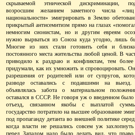
скрываемой этнической дискриминации, под
возросшим желанием заметного числа «лиц
национальности» эмигрировать в Землю обетова
прикрытый антисемитизм прямо на глазах «помогал
немногим сионистам, но и другим евреям осоз
нужно вырваться из Союза куда угодно, лишь б
Многие из них стали готовить себя и близк
постоянного места жительства любой ценой. В час
приводило к раздраю и конфликтам, тем более
придумали, как их умножить и спровоцировать. Он
разрешения от родителей или от супругов, кот
разводе оставались с подавшими на выезд.
объявлялась забота о материальном положени
оставался в СССР. Не говоря уж о введенном было
отъезд, связанном якобы с выплатой сумм
государство потратило на высшее образование эмиг
под пропаганду детанта во внешней политике сере
когда власти не решались совсем уж захлопнут
перед Западом надо было делать вид, что право