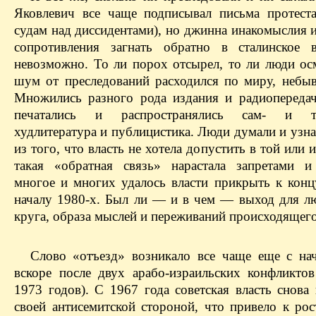
Яковлевич все чаще подписывал письма протест
судам над диссидентами), но джинна инакомыслия 
сопротивления загнать обратно в сталинское 
невозможно. То ли порох отсырел, то ли люди осм
шум от преследований расходился по миру, небыв
Множились разного рода издания и радиопередач
печатались и распространялись сам- и та
худлитература и публицистика. Люди думали и узн
из того, что власть не хотела допустить в той или 
такая «обратная связь» нарастала запретами и
многое и многих удалось власти прикрыть к кон
началу 1980-х. Был ли — и в чем — выход для л
круга, образа мыслей и переживаний происходящего
Слово «отъезд» возникало все чаще еще с нач
вскоре после двух арабо-израильских конфликтов
1973 годов). С 1967 года советская власть снова
своей антисемитской стороной, что привело к рос