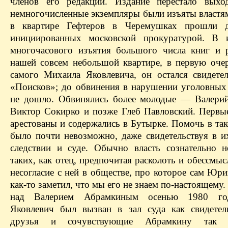
членов его редакции. Издание перестало выхо
немногочисленные экземпляры были изъяты властям
в квартире Гефтеров в Черемушках прошли д
инициированных московской прокуратурой. В и
многочасового изъятия большого числа книг и 
нашей совсем небольшой квартире, в первую очер
самого Михаила Яковлевича, он остался свидете
«Поисков»; до обвинения в нарушении уголовных 
не дошло. Обвинялись более молодые — Валери
Виктор Сокирко и позже Глеб Павловский. Первы
арестованы и содержались в Бутырке. Помочь в та
было почти невозможно, даже свидетельствуя в и
следствии и суде. Обычно власть сознательно н
таких, как отец, предпочитая расколоть и обессмы
несогласие с ней в обществе, про которое сам Юр
как-то заметил, что мы его не знаем по-настоящему.
над Валерием Абрамкиным осенью 1980 го
Яковлевич был вызван в зал суда как свидете
друзья и сочувствующие Абрамкину так 