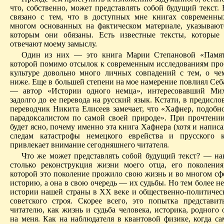
что, собственно, может представлять собой будущий текст.
связано с тем, что в доступных мне книгах современны
многом основанных на фактическом материале, указывают
которым они обязаны. Есть известные тексты, которые
отвечают моему замыслу.
Один из них — это книга Марии Степановой «Памят
которой помимо отсылок к современным исследованиям про
культуре довольно много личных совпадений с тем, о че
ниже. Еще в большей степени на мое намерение повлиял Себ
— автор «Истории одного немца», интересовавший Мих
задолго до ее перевода на русский язык. Кстати, в предисло
переводчик Никита Елисеев замечает, что «Хафнер, подобно
парадоксалистом по самой своей природе». При прочтении
будет ясно, почему именно эта книга Хафнера (хотя и написа
следам катастрофы немецкого еврейства и прусского к
привлекает внимание сегодняшнего читателя.
Что же может представлять собой будущий текст? — нав
столько реконструкция жизни моего отца, его поколени
которой это поколение прожило свою жизнь и во многом сф
историю, а она в свою очередь — их судьбы. Но тем более н
истории нашей страны в ХХ веке и общественно-политическ
советского строя. Скорее всего, это попытка представи
читателю, как жизнь и судьба человека, историка, родного
на меня. Как на наблюдателя в квантовой физике, когда са