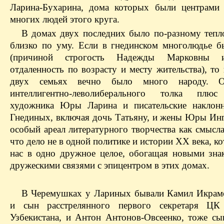
Ларина-Бухарина, дома которых были центрами
многих людей этого круга.
В домах двух последних было по-разному тепл
близко по уму. Если в гнединском многолюдье б
(причиной строгость Надежды Марковны 
отдаленность по возрасту и месту жительства), то
двух семьях вечно было много народу. 
интеллигентно-леволиберального толка плюс
художника Юры Ларина и писательские наклонн
Гнединых, включая дочь Татьяну, и жены Юры Инг
особый ареал литературного творчества как смысл
что дело не в одной политике и истории ХХ века, к
нас в одно дружное целое, обогащая новыми зна
дружескими связями с эпицентром в этих домах.
В Черемушках у Лариных бывали Камил Икрамо
и сын расстрелянного первого секретаря ЦК
Узбекистана, и Антон Антонов-Овсеенко, тоже сы