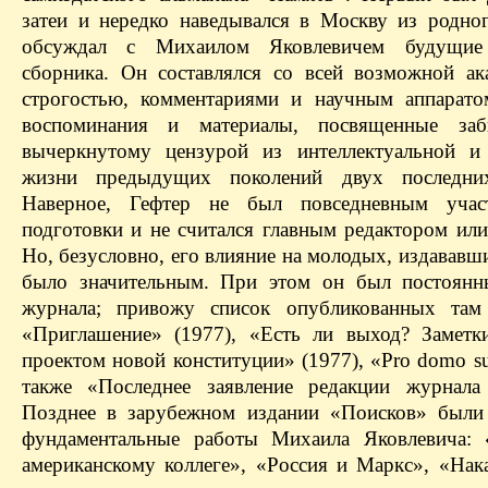
затеи и нередко наведывался в Москву из родно
обсуждал с Михаилом Яковлевичем будущие
сборника. Он составлялся со всей возможной ак
строгостью, комментариями и научным аппарато
воспоминания и материалы, посвященные за
вычеркнутому цензурой из интеллектуальной и
жизни предыдущих поколений двух последних
Наверное, Гефтер не был повседневным учас
подготовки и не считался главным редактором или
Но, безусловно, его влияние на молодых, издававш
было значительным. При этом он был постоянн
журнала; привожу список опубликованных там 
«Приглашение» (1977), «Есть ли выход? Заметк
проектом новой конституции» (1977), «Pro domo su
также «Последнее заявление редакции журнала
Позднее в зарубежном издании «Поисков» были
фундаментальные работы Михаила Яковлевича: 
американскому коллеге», «Россия и Маркс», «Нак