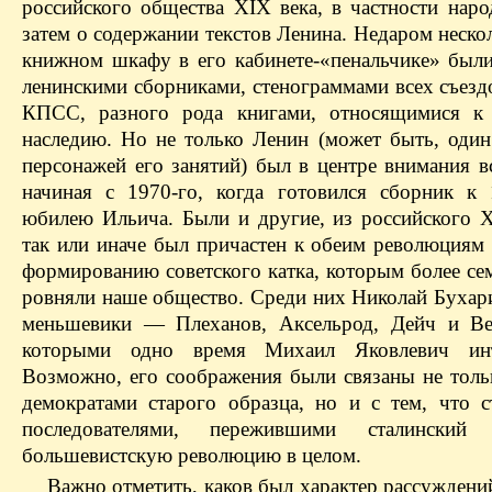
российского общества XIX века, в частности наро
затем о содержании текстов Ленина. Недаром неско
книжном шкафу в его кабинете-«пенальчике» были
ленинскими сборниками, стенограммами всех съезд
КПСС, разного рода книгами, относящимися к 
наследию. Но не только Ленин (может быть, один
персонажей его занятий) был в центре внимания в
начиная с 1970-го, когда готовился сборник к 
юбилею Ильича. Были и другие, из российского Х
так или иначе был причастен к обеим революциям 
формированию советского катка, которым более се
ровняли наше общество. Среди них Николай Бухари
меньшевики — Плеханов, Аксельрод, Дейч и Ве
которыми одно время Михаил Яковлевич инте
Возможно, его соображения были связаны не тольк
демократами старого образца, но и с тем, что с
последователями, пережившими сталински
большевистскую революцию в целом.
Важно отметить, каков был характер рассуждени