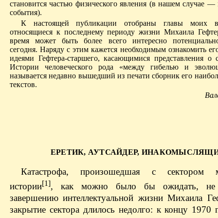
становится частью физического явления (в нашем случае — 
события).
К настоящей публикации отобраны главы моих во
относящиеся к последнему периоду жизни Михаила Гефте
время может быть более всего интересно потенциальн
сегодня. Наряду с этим кажется необходимым ознакомить ег
идеями Гефтера-старшего, касающимися представления о 
Истории человеческого рода «между гибелью и эвол
называется недавно вышедший из печати сборник его наибол
текстов.
Вал
ЕРЕТИК, АУТСАЙДЕР, ИНАКОМЫСЛЯЩ
Катастрофа, произошедшая с сектором м
[1]
истории
, как можно было бы ожидать, не
завершению интеллектуальной жизни Михаила Ге
закрытие сектора длилось недолго: к концу 1970 