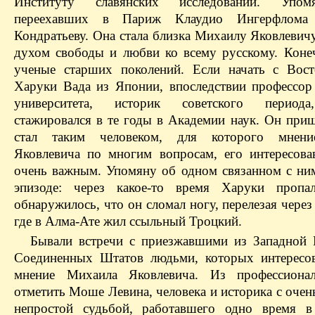
Институту славянских исследований. Упо
переехавших в Париж Клаудио Ингерфлома
Кондратьеву. Она стала близка Михаилу Яковлевич
духом свободы и любви ко всему русскому. Коне
ученые старших поколений. Если начать с Вост
Харуки Вада из Японии, впоследствии профессор
университета, историк советского период
стажировался в те годы в Академии наук. Он приш
стал таким человеком, для которого мнен
Яковлевича по многим вопросам, его интересов
очень важным. Упомяну об одном связанном с ни
эпизоде: через какое-то время Харуки пропа
обнаружилось, что он сломал ногу, перелезая через
где в Алма-Ате жил ссыльный Троцкий.
Бывали встречи с приезжавшими из Западной
Соединенных Штатов людьми, которых интересо
мнение Михаила Яковлевича. Из профессионал
отметить Моше Левина, человека и историка с оче
непростой судьбой, работавшего одно время в