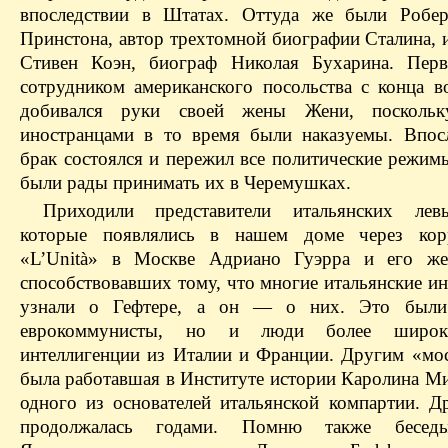
впоследствии в Штатах. Оттуда же были Робер
Принстона, автор трехтомной биографии Сталина, 
Стивен Коэн, биограф Николая Бухарина. Перв
сотрудником американского посольства с конца в
добивался руки своей жены Жени, посколь
иностранцами в то время были наказуемы. Впос
брак состоялся и пережил все политические режим
были рады принимать их в Черемушках.
Приходили представители итальянских лев
которые появлялись в нашем доме через корр
«L’Unità» в Москве Адриано Гуэрра и его же
способствовавших тому, что многие итальянские и
узнали о Гефтере, а он — о них. Это были
еврокоммунисты, но и люди более широк
интеллигенции из Италии и Франции. Другим «мо
была работавшая в Институте истории Каролина Ми
одного из основателей итальянской компартии. Д
продолжалась годами. Помню также бесед