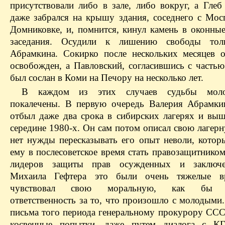
присутствовали либо в зале, либо вокруг, а Глеб
даже забрался на крышу здания, соседнего с Мос
Домниковке, и, помнится, кинул камень в оконные
заседания. Осудили к лишению свободы тол
Абрамкина. Сокирко после нескольких месяцев 
освобожден, а Павловский, согласившись с частью
был сослан в Коми на Печору на несколько лет.
В каждом из этих случаев судьбы мол
покалечены. В первую очередь Валерия Абрамки
отбыл даже два срока в сибирских лагерях и выш
середине 1980-х. Он сам потом описал свою лагер
нет нужды пересказывать его опыт неволи, котор
ему в послесоветское время стать правозащитнико
лидеров защиты прав осужденных и заключ
Михаила Гефтера это были очень тяжелые в
чувствовал свою моральную, как бы о
ответственность за то, что произошло с молодыми
письма того периода генеральному прокурору ССС
косвенные попытки, даже путем диалога с КГ