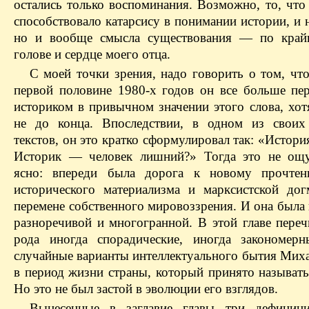
остались только воспоминания. Возможно, то, что
способствовало катарсису в понимании истории, и н
но и вообще смысла существования — по крайн
голове и сердце моего отца.
С моей точки зрения, надо говорить о том, что
первой половине 1980-х годов он все больше пер
историком в привычном значении этого слова, хот
не до конца. Впоследствии, в одном из своих
текстов, он это кратко сформулировал так: «Истор
Историк — человек лишний?» Тогда это не ощу
ясно: впереди была дорога к новому прочте
исторического материализма и марксистской дог
перемене собственного мировоззрения. И она была
разноречивой и многогранной. В этой главе переч
рода иногда спорадические, иногда закономер
случайные варианты интеллектуального бытия Миха
в период жизни страны, который принято называть
Но это не был застой в эволюции его взглядов.
Вынесенные в заглавие главы три дефиници