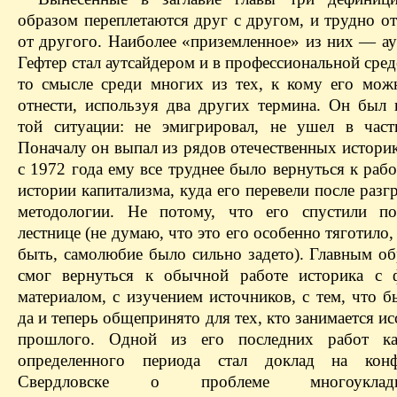
образом переплетаются друг с другом, и трудно о
от другого. Наиболее «приземленное» из них — ау
Гефтер стал аутсайдером и в профессио­нальной среде
то смысле среди многих из тех, к кому его мо
отнести, используя два других термина. Он был 
той ситуации: не эмигрировал, не ушел в час
Поначалу он выпал из рядов отечественных истори
с 1972 года ему все труднее было вернуться к рабо
истории капитализма, куда его перевели после разг
методологии. Не потому, что его спустили по
лестнице (не думаю, что это его особенно тяготило,
быть, самолюбие было сильно задето). Главным об
смог вернуться к обычной работе историка с 
материалом, с изучением источников, с тем, что б
да и теперь общепринято для тех, кто занимается и
прошлого. Одной из его последних работ ка
определенного периода стал доклад на кон
Свердловске о проблеме многоукла