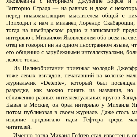
Яковлевича с историком Джузеппе Боффа и л
Витторио Страда — на равных и даже с некотор
перед инакомыслящим мыслителем общей с ним
Приходил к нам и миланец Лоренцо Скабароцци,
тогда на швейцарском радио и записавший прод
интервью с Михаилом Яковлевичем обо всем на све
отец не говорил ни на одном иностранном языке, ч
его общению с зарубежными интеллектуалами, бол
левого толка.
Из Великобритании приезжал молодой Джеффр
тоже левых взглядов, печатавший на коленке ма
журнальчик «Detente», который был посвящен
разрядке, как можно понять из названия, но
сближению разных интеллектуальных кругов Запада
Бывая в Москве, он брал интервью у Михаила Як
потом публиковал в своем журнале. Даже столь м
издание продвигало идеи Гефтера среди мал
читателей.
Именно тогда Михаил Гефтер стал известен в о