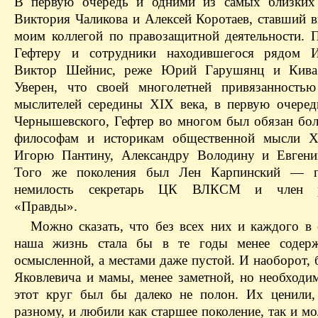
В первую очередь и одними из самых близких
Виктория Чаликова и Алексей Коротаев, ставший в
моим коллегой по правозащитной деятельности. 
Гефтеру и сотрудники находившегося ряд
Виктор Шейнис, реже Юрий Гарушянц и Кива
Уверен, что своей многолетней привязанность
мыслителей середины XIX века, в первую очеред
Чернышевского, Гефтер во многом был обязан бо
философам и историкам общественной мысли 
Игорю Пантину, Александру Володину и Евгени
Того же поколения был Лен Карпинский — 
немилость секретарь ЦК ВЛКСМ и член ре
«Правды».
Можно сказать, что без всех них и каждого в 
наша жизнь стала бы в те годы менее содерж
осмысленной, а местами даже пустой. И наоборот,
Яковлевича и мамы, менее заметной, но необходи
этот круг был бы далеко не полон. Их ценили,
разному, и любили как старшее поколение, так и м