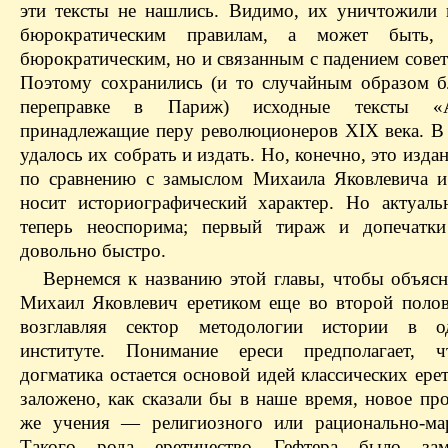
эти тексты не нашлись. Видимо, их уничтожили 
бюрократическим правилам, а может быть,
бюрократическим, но и связанным с падением совет
Поэтому сохранились (и то случайным образом б
переправке в Париж) исходные тексты «А
принадлежащие перу революционеров XIX века. В
удалось их собрать и издать. Но, конечно, это изда
по сравнению с замыслом Михаила Яковлевича 
носит историографический характер. Но актуаль
теперь неоспорима; первый тираж и допечатки
довольно быстро.
Вернемся к названию этой главы, чтобы объясн
Михаил Яковлевич еретиком еще во второй полов
возглавляя сектор методологии истории в о
институте. Понимание ереси предполагает, ч
догматика остается основой идей классических ере
заложено, как сказали бы в наше время, новое пр
же учения — религиозного или рационально-мар
Такого рода еретичество Гефтера было за