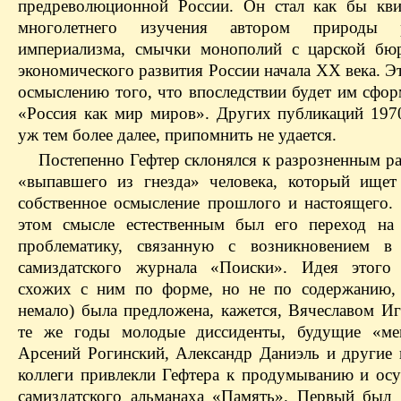
предреволюционной России. Он стал как бы кви
многолетнего изучения автором природы р
империализма, смычки монополий с царской бю
экономического развития России начала XX века. Э
осмыслению того, что впоследствии будет им сфор
«Россия как мир миров». Других публикаций 1970
уж тем более далее, припомнить не удается.
Постепенно Гефтер склонялся к разрозненным р
«выпавшего из гнезда» человека, который ищет
собственное осмысление прошлого и настоящего. 
этом смысле естественным был его переход на
проблематику, связанную с возникновением в
самиздатского журнала «Поиски». Идея этого 
схожих с ним по форме, но не по содержанию,
немало) была предложена, кажется, Вячеславом И
те же годы молодые диссиденты, будущие «ме
Арсений Рогинский, Александр Даниэль и другие 
коллеги привлекли Гефтера к продумыванию и ос
самиздатского альманаха «Память». Первый был