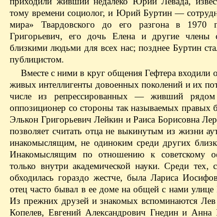
приходили живший недалеко Юрий Левада, изве
тому времени социолог, и Юрий Буртин — сотруд
мира» Твардовского до его разгона в 1970 
Григорьевич, его дочь Елена и другие члены 
близкими людьми для всех нас; позднее Буртин ст
публицистом.
Вместе с ними в круг общения Гефтера входили 
живых интеллигенты довоенных поколений и их пот
числе из репрессированных — живший рядом
оппозиционер со стороны так называемых правых 
Элькон Григорьевич Лейкин и Раиса Борисовна Лер
позволяет считать отца не выкинутым из жизни ау
инакомыслящим, не одиноким среди других близк
Инакомыслящим по отношению к советскому о
только внутри академической науки. Среди тех, с
обходилась гораздо жестче, была Лариса Иосифов
отец часто бывал в ее доме на общей с нами улице
Из прежних друзей и знакомых вспоминаются Лев
Копелев, Евгений Александрович Гнедин и Анна