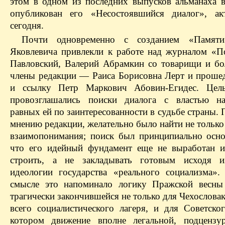
этом в одном из последних выпусков альманаха 
опубликован его «Несостоявшийся диалог», ак
сегодня.
Почти одновременно с созданием «Памят
Яковлевича привлекли к работе над журналом «П
Павловский, Валерий Абрамкин со товарищи и бо
члены редакции — Раиса Борисовна Лерт и проше
и ссылку Петр Маркович Абовин-Егидес. Цел
провозглашались поиски диалога с властью на
равных ей по заинтересованности в судьбе страны. 
мнению редакции, желательно было найти не тольк
взаимопонимания; поиск был принципиально осно
что его идейный фундамент еще не выработан 
строить, а не закладывать готовым исходя и
идеологии государства «реального социализма».
смысле это напоминало логику Пражской весны
трагически закончившейся не только для Чехословак
всего социалистического лагеря, и для Советско
котором движение вполне легальной, подцензу