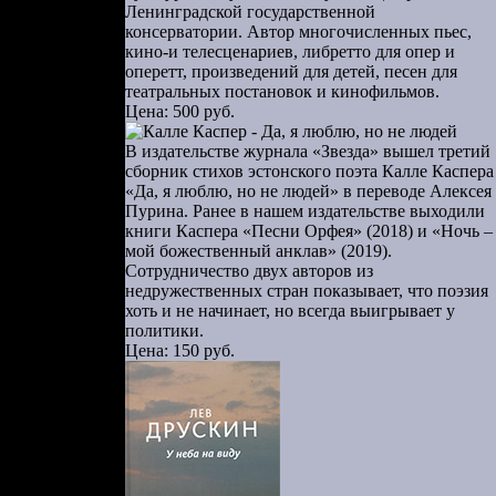
 почему-то
Ленинградской государственной
консерватории. Автор многочисленных пьес,
 хохотали и
кино-и телесценариев, либретто для опер и
— диафильмы
оперетт, произведений для детей, песен для
театральных постановок и кинофильмов.
Цена: 500 руб.
 же года. И
вала когда-
В издательстве журнала «Звезда» вышел третий
сборник стихов эстонского поэта Калле Каспера
ас куталась
«Да, я люблю, но не людей» в переводе Алексея
амисткой, и
Пурина. Ранее в нашем издательстве выходили
книги Каспера «Песни Орфея» (2018) и «Ночь –
мой божественный анклав» (2019).
Сотрудничество двух авторов из
редложила —
недружественных стран показывает, что поэзия
хоть и не начинает, но всегда выигрывает у
“». Видимо,
политики.
Цена: 150 руб.
е поставили
ва появился
по колено в
ть в обычно
ть актеры —