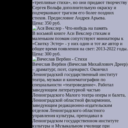
«трепливые стихи», но они придают творчеству
овожал меня
Сергея Вольфа дополнительную окраску и
олее что не
подчеркивают трагизм его более поздних
стихов. Предисловие Андрея Арьева.
Цена: 350 руб.
и чуть-чуть
 пороге, но
В восьмой книге Аси Векслер стихам и
маленьким поэмам сопутствуют миниатюры к
й. И еще мы
«Свитку Эстер» - у них один и тот же автор и
незапно это
общее время появления на свет: 2013-2022 годы.
Цена: 300 руб.
» разбилась
Вячеслав Вербин (Вячеслав Михайлович Дреер)
иафильмы —
– драматург, поэт, сценарист. Окончил
. Тексты к
Ленинградский государственный институт
театра, музыки и кинематографии по
ния сказок
специальности «театроведение». Работал
 владельцу
заведующим литературной частью
о он учился
Ленинградского Малого театра оперы и балета,
Ленинградской областной филармонии,
заведующим редакционно-издательским
еведомо как
отделом Ленинградского областного
управления культуры, преподавал в
ду хаотично
Ленинградском государственном институте
но, тогда,
культуры и Музыкальном училище при