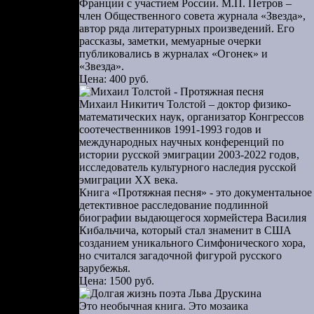
. Подружки
Франции с участием России. М.П. Петров –
член Общественного совета журнала «Звезда»,
 тяжело». И
автор ряда литературных произведений. Его
ного всего,
рассказы, заметки, мемуарные очерки
, и с ним я
публиковались в журналах «Огонек» и
«Звезда».
тько. Тоже
Цена: 400 руб.
е не помню
Михаил Никитич Толстой – доктор физико-
математических наук, организатор Конгрессов
илось много
соотечественников 1991-1993 годов и
разом, но я
международных научных конференций по
е не было —
истории русской эмиграции 2003-2022 годов,
исследователь культурного наследия русской
 через нее
эмиграции ХХ века.
Книга «Протяжная песня» - это документальное
детективное расследование подлинной
биографии выдающегося хормейстера Василия
.
Кибальчича, который стал знаменит в США
созданием уникального Симфонического хора,
ворили так,
но считался загадочной фигурой русского
у никому не
зарубежья.
Цена: 1500 руб.
 — загадка,
Это необычная книга. Это мозаика