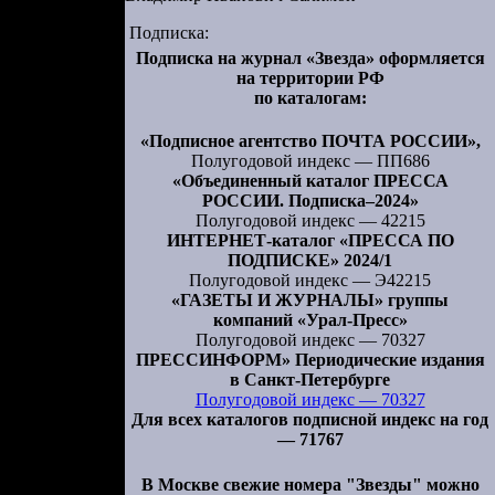
о на излете
Подписка:
гда еще не
Подписка на журнал «Звезда» оформляется
ам посреди
на территории РФ
по каталогам:
«Подписное агентство ПОЧТА РОССИИ»,
Полугодовой индекс — ПП686
«Объединенный каталог ПРЕССА
о времени и
РОССИИ. Подписка–2024»
Полугодовой индекс — 42215
ИНТЕРНЕТ-каталог «ПРЕССА ПО
а лодку, он
ПОДПИСКЕ» 2024/1
Полугодовой индекс — Э42215
«ГАЗЕТЫ И ЖУРНАЛЫ» группы
 прекрасная
компаний «Урал-Пресс»
егда, глядя
Полугодовой индекс — 70327
ПРЕССИНФОРМ» Периодические издания
в Санкт-Петербурге
но. Мы ни о
Полугодовой индекс — 70327
Для всех каталогов подписной индекс на год
тьми (самая
— 71767
ять, откуда
трое детей,
В Москве свежие номера "Звезды" можно