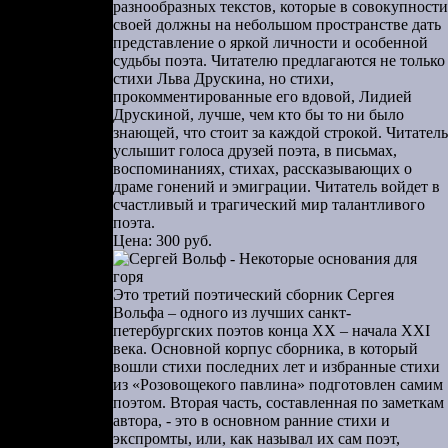
ерянный. Но
разнообразных текстов, которые в совокупности
своей должны на небольшом пространстве дать
представление о яркой личности и особенной
ла первого
судьбы поэта. Читателю предлагаются не только
стихи Льва Друскина, но стихи,
прокомментированные его вдовой, Лидией
Друскиной, лучше, чем кто бы то ни было
знающей, что стоит за каждой строкой. Читатель
 истфака, и
услышит голоса друзей поэта, в письмах,
иверситет,
воспоминаниях, стихах, рассказывающих о
 Муж у меня
драме гонений и эмиграции. Читатель войдет в
счастливый и трагический мир талантливого
 знаменитое
поэта.
за два часа
Цена: 300 руб.
зала, что у
 вскоре он
Это третий поэтический сборник Сергея
 в садик за
Вольфа – одного из лучших санкт-
петербургских поэтов конца ХХ – начала XXI
века. Основной корпус сборника, в который
вошли стихи последних лет и избранные стихи
из «Розовощекого павлина» подготовлен самим
поэтом. Вторая часть, составленная по заметкам
у меня был
автора, - это в основном ранние стихи и
показывали
экспромты, или, как называл их сам поэт,