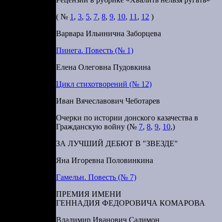
нин день»
дничала со
( №
1
,
3
,
5
,
7
,
8
,
9
,
10
,
11
,
12
)
ны две ее
Варвара Ильинична Заборцева
Пинега. Повесть (№ 1)
Елена Олеговна Пудовкина
Цикл стихотворений (№ 12)
Иван Вячеславович Чеботарев
Очерки по истории донского казачества в
Гражданскую войну (№
7
,
8
,
9
,
10
,)
ЗА ЛУЧШИЙ ДЕБЮТ В "ЗВЕЗДЕ"
его — чтобы
арского на
Яна Игоревна Половинкина
жет его не
Гамельн. Повесть (№ 7)
 человека в
ПРЕМИЯ ИМЕНИ
 уже) более
ГЕННАДИЯ ФЕДОРОВИЧА КОМАРОВА
 Но другого
Владимир Иванович Салимон