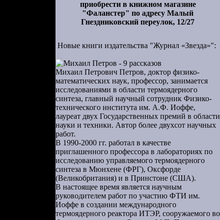
приобрести в книжном магазине
"Фаланстер" по адресу Малый
давали туда
Гнездниковский переулок, 12/27
льских озер
ба». Лагерь
Новые книги издательства "Журнал «Звезда»":
 — говорил,
х лагерях —
Михаил Петрович Петров, доктор физико-
ходили под
математических наук, профессор, занимается
 библиотеке
исследованиями в области термоядерного
а рассказы
синтеза, главный научный сотрудник Физико-
технического института им. А.Ф. Иоффе,
лауреат двух Государственных премий в области
 и листиков
науки и техники. Автор более двухсот научных
работ.
антов. И мы
В 1990-2000 гг. работал в качестве
приглашенного профессора в лабораториях по
исследованию управляемого термоядерного
дом и тихим
синтеза в Мюнхене (ФРГ), Оксфорде
ндрей, и мы
(Великобритания) и в Принстоне (США).
ршенство».
В настоящее время является научным
руководителем работ по участию ФТИ им.
е был номер
Иоффе в создании международного
ь арбуз, я
термоядерного реактора ИТЭР, сооружаемого во