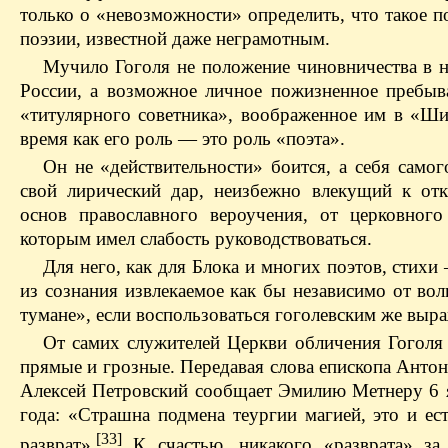
только о «невозможности» определить, что такое по
поэзии, известной даже неграмотным.
Мучило Гоголя не положение чиновничества в н
России, а возможное личное пожизненное пребыв
«титулярного советника», воображенное им в «Ши
время как его роль — это роль «поэта».
Он не «действительности» боится, а себя самог
свой лирический дар, неизбежно влекущий к от
основ православного вероучения, от церковного 
которым имел слабость руководствоваться.
Для него, как для Блока и многих поэтов, стихи
из сознания извлекаемое как бы независимо от вол
тумане», если воспользоваться гоголевским же выр
От самих служителей Церкви обличения Гоголя 
прямые и грозные. Передавая слова епископа Антон
Алексей Петровский сообщает Эмилию Метнеру 6 
года: «Страшна подмена теургии магией, это и ес
[33]
разврат».
К счастью, никакого «разврата» за