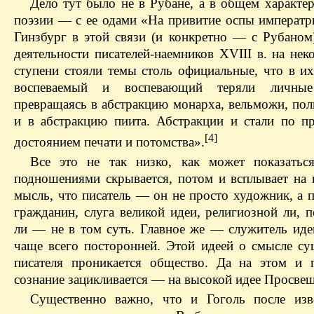
Дело тут было не в Рубане, а в общем характер
поэзии — с ее одами «На привитие оспы императр
Гинзбург в этой связи (и конкретно — с Рубаном
деятельности писателей-наемников XVIII в. на не
ступени стояли темы столь официальные, что в их
воспеваемый и воспевающий теряли личные
превращаясь в абстракцию монарха, вельможи, пол
и в абстракцию пиита. Абстракции и стали по п
[4]
достоянием печати и потомства».
Все это не так низко, как может показатьс
подношениями скрывается, потом и всплывает на 
мысль, что писатель — он не просто художник, а 
гражданин, слуга великой идеи, религиозной ли, 
ли — не в том суть. Главное же — служитель идеи
чаще всего посторонней. Этой идеей о смысле су
писателя проникается общество. Да на этом и п
сознание зацикливается — на высокой идее Просве
Существенно важно, что и Гоголь после изв