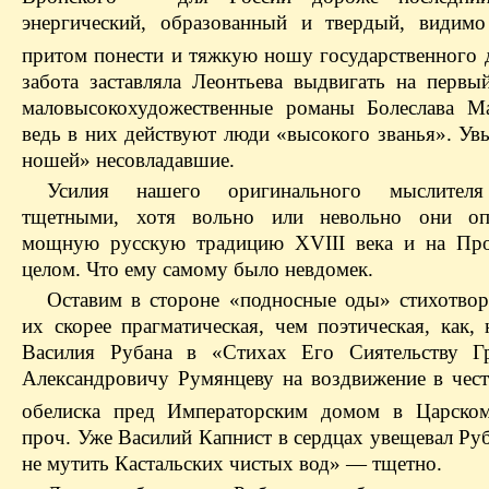
энергический, образованный и твердый, видим
притом понести и тяжкую ношу государственного 
забота заставляла Леонтьева выдвигать на первы
маловысокохудожественные романы Болеслава М
ведь в них действуют люди «высокого званья». Ув
ношей» несовладавшие.
Усилия нашего оригинального мыслителя
тщетными, хотя вольно или невольно они оп
мощную русскую традицию XVIII века и на Про
целом. Что ему самому было невдомек.
Оставим в стороне «подносные оды» стихотво
их скорее прагматическая, чем поэтическая, как,
Василия Рубана в «Стихах Его Сиятельству Г
Александровичу Румянцеву на воздвижение в чест
обелиска пред Императорским домом в Царском
проч. Уже Василий Капнист в сердцах увещевал Ру
не мутить Кастальских чистых вод» — тщетно.