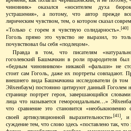
чиновник» оказался «носителем духа бюрокр
устрашения», а потому, что автор прежде все
лирическим чувством, тем, о котором сказал совре
[40]
«Только с горем я чувствую солидарность».
Гоголь прямо это чувство не выразил, то тол
почувствовал бы себя «подлецом».
Правда в том, что писателям «натураль
гоголевский Башмачкин в роли прародителя был 
«бедным чиновником» никакой «фальши» не сто
стоит сам Гоголь, даже их портреты совпадают. П
внешнего вида Башмачкина исследователи (в том 
Эйхенбаум) постоянно цитируют данный Гоголем н
странице портрет героя, завершающийся словам
лица что называется гемороидальным…» Эйхенба
что сравнение это становится «необыкновенно
[41]
своей артикуляционной выразительности»
, и
суждение тем, что слово здесь «поставлено так, что 