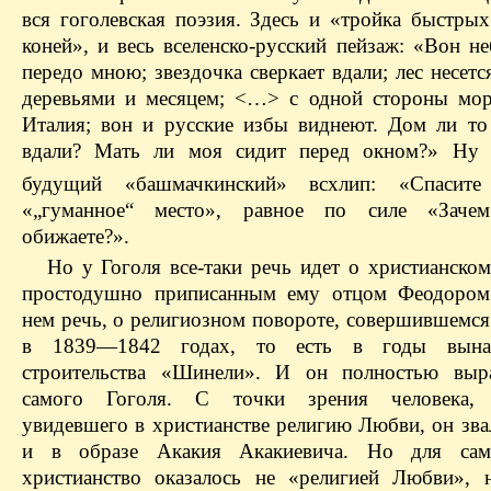
вся гоголевская поэзия. Здесь и «тройка быстрых
коней», и весь вселенско-русский пейзаж: «Вон н
передо мною; звездочка сверкает вдали; лес несет
деревьями и месяцем; <…> с одной стороны мор
Италия; вон и русские избы виднеют. Дом ли то
вдали? Мать ли моя сидит перед окном?» Ну и
будущий «башмачкинский» всхлип: «Спасите
«„гуманное“ место», равное по силе «Зач
обижаете?».
Но у Гоголя все-таки речь идет о христианском
простодушно приписанным ему отцом Феодором
нем речь, о религиозном повороте, совершившемся
в 1839—1842 годах, то есть в годы вына
строительства «Шинели». И он полностью выр
самого Гоголя. С точки зрения человека, 
увидевшего в христианстве религию Любви, он зва
и в образе Акакия Акакиевича. Но для сам
христианство оказалось не «религией Любви», 