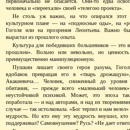
первоначально не опасается. Они-то едва осво
человека и «переехали» своей «телегою проекта».
Не столь уж важно, на что опирался этот 
культурном плане — на «подносные оды», на «р
Гоголя или на прозрения Леонтьева. Важно бы
вырастал из прошлого опыта.
Культура для победивших большевиков — это вс
прошлом». Вольно или невольно, но ценность
преимущественно манипуляционную.
Пушкин лишает своего героя разума, Гого
вдобавок превращая его в «тварь дрожащую»
Акакиевича… Человек, сниженный до уровня
обитания, — прежде всего «маленький человек
неустойчивой психикой. Может, это эпоха та
поработала — и над авторами, и над их творениям
случае — так истолковала. «Бог терпел и нам велел
мудрость. Но кто ему эту мудрость внушил, кто 
поддерживал? Самовнушение? Русь? «Не дает ответ