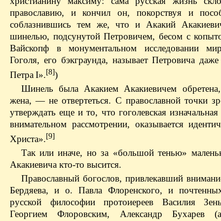
христианину максиму: сама русская жизнь скл
православию, и кончил он, покорствуя и посо
соблазнившись тем же, что и Акакий Акакиев
шинелью, подсунутой Петровичем, бесом с копыт
Вайскопф в монументальном исследовании ми
Гоголя, его бэкграунда, называет Петровича даже
[8]
Петра I».
)
Шинель была Акакием Акакиевичем обретена
жена, — не отвертеться. С православной точки з
утверждать еще и то, что гоголевская изначальна
внимательном рассмотрении, оказывается иденти
[9]
Христа».
Так или иначе, но за «большой тенью» малень
Акакиевича кто-то высится.
Православный богослов, привлекавший внимани
Бердяева, и о. Павла Флоренского, и почтенны
русской философии протоиереев Василия Зень
Георгием Флоровским, Александр Бухарев (а