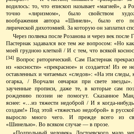
водилось: то, что епископ называет «магией», а Р
точно «лиризмом», было свойством худож
воображения автора «Шинели», было его по
лирической дихотомией. За которую он заплатил сп
Через полвека после Розанова и через век после 
Пастернак задавался все тем же вопросом: «Но ка
моей грудною клеткой / И с тем, что всякой косно
[34]
Вопрос риторический. Сам Пастернак прекрас
из «косности» «прекрасное» и создается! Из ее н
оставленных и читаемых «следов»: «На эти следы, 
огарка, / Ворчали овчарки при свете звезды»
заученные прописи, даже те, в которые сам поэ
рождению поэзии не помогут. Сказанное Ман
яснее: «…из тяжести недоброй / И я когда-нибудь
создам!» Под этой «тяжестью недоброй» в русской
выросло много чего. И прежде всего из св
«Шинелью». Во всяком случае — в прозе.
«Подпольный человек» Достоевского мало че