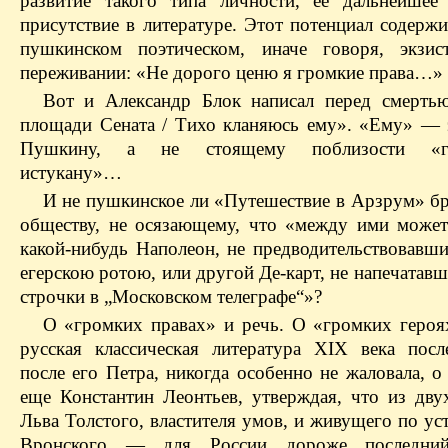
развитие такого типа личности, ее дальнейшее
присутствие в литературе. Этот потенциал содерж
пушкинском поэтическом, иначе говоря, экзис
переживании: «Не дорого ценю я громкие права…»
Вот и Александр Блок написал перед смерть
площади Сената / Тихо кланяюсь ему». «Ему» — э
Пушкину, а не стоящему поблизости «го
истукану»…
И не пушкинское ли «Путешествие в Арзрум» бр
обществу, не осязающему, что «между ими может
какой-нибудь Наполеон, не предводительствовавш
егерскою ротою, или другой Де-карт, не напечатав
строчки в „Московском телеграфе“»?
О «громких правах» и речь. О «громких героя
русская классическая литература XIX века пос
после его Петра, никогда особенно не жаловала, о
еще Константин Леонтьев, утверждая, что из дв
Льва Толстого, властителя умов, и живущего по ус
Вронского — для России дороже последни