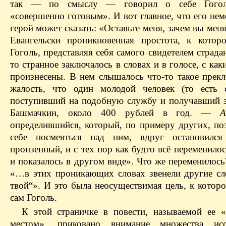
так — по смыслу — говорил о себе Гогол
«совершенно готовым». И вот главное, что его не
герой может сказать: «Оставьте меня, зачем вы мен
Евангельски проникновенная простота, к котор
Гоголь, представляя себя самого свидетелем страда
то странное заключалось в словах и в голосе, с ка
произнесены. В нем слышалось что-то такое прек
жалость, что один молодой человек (то есть 
поступивший на подобную службу и получавший за
Башмачкин, около 400 рублей в год. —
А
определившийся, который, по примеру других, по
себе посмеяться над ним, вдруг остановился
пронзенный, и с тех пор как будто всё переменило
и показалось в другом виде». Что же переменилось
«…в этих проникающих словах звенели другие сло
твой“». И это была неосуществимая цель, к котор
сам Гоголь.
К этой страничке в повести, называемой ее 
местом», приковано внимание множества иссл