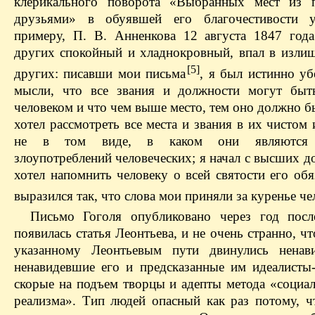
клерикального поворота «Выбранных мест из п
друзьями» в обуявшей его благочестивости у
примеру, П. В. Анненкова 12 августа 1847 года
других спокойный и хладнокровный, впал в излиш
[5]
других: писавши мои письма
, я был истинно уб
мысли, что все звания и должности могут быт
человеком и что чем выше место, тем оно должно бы
хотел рассмотреть все места и звания в их чистом 
не в том виде, в каком они являются в
злоупотреблений человеческих; я начал с высших д
хотел напомнить человеку о всей святости его обя
выразился так, что слова мои приняли за куренье че
Письмо Гоголя опубликовано через год посл
появилась статья Леонтьева, и не очень странно, ч
указанному Леонтьевым пути двинулись ненави
ненавидевшие его и предсказанные им идеалисты-
скорые на подъем творцы и адепты метода «социал
реализма». Тип людей опасный как раз потому, ч