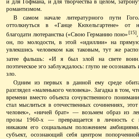
и для Гофмана, и для творчества в целом, затрон
романтизмом.
В самом начале литературного пути Гого
оттолкнуться в «Ганце Кюхельгартене» от не
[15]
благодати лютеранства («Свою Германию пою»
он, по молодости, в этой «идиллии» на прямую
увлекшись человеком как таковым, тут же распо
затее фальшь: «И я был злой на свете вои
поэтическое эго заблуждалось: глупо не осознавать
зло.
Одним из первых в данной ему среде обита
разглядел «маленького человека». Загадка в том, чт
времени вместо объекта сочувственного понимани
стал мыслиться в отечественных сочинениях, этот
человек», «ничей брат» — возьмем образ из ле
прозы 1960-х — превращается в личность с 
никаким его социальным положением амбициями
субъект, осознающий себя центром попорченной