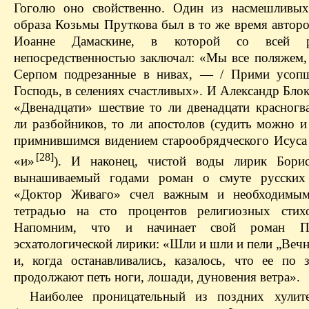
Гоголю оно свойственно. Один из насмешливых
образа Козьмы Пруткова был в то же время автор
Иоанне Дамаскине, в которой со всей ре
непосредственностью заключал: «Мы все поляжем, 
Серпом подрезанные в нивах, — / Прими усопш
Господь, в селениях счастливых». И Александр Блок
«Двенадцати» шествие то ли двенадцати красногва
ли разбойников, то ли апостолов (судить можно и 
примнившимся видением старообрядческого Исуса 
[28]
«и»
). И наконец, чистой воды лирик Борис
вынашиваемый годами роман о смуте русских
«Доктор Живаго» счел важным и необходимым
тетрадью на сто процентов религиозных стих
Напомним, что и начинает свой роман Па
эсхатологической лирики: «Шли и шли и пели „Веч
и, когда останавливались, казалось, что ее по 
продолжают петь ноги, лошади, дуновения ветра».
Наиболее проницательный из поздних хулит