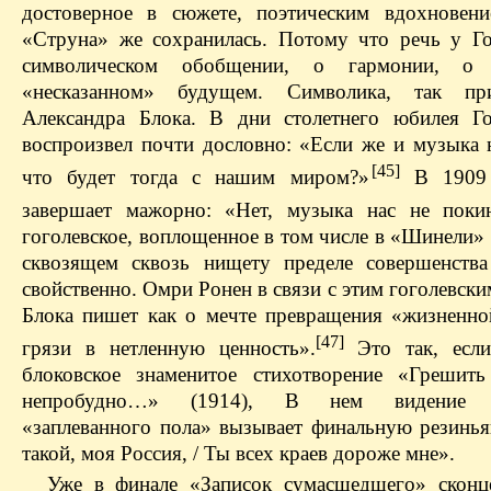
достоверное в сюжете, поэтическим вдохновени
«Струна» же сохранилась. Потому что речь у Г
символическом обобщении, о гармонии, о
«несказанном» будущем. Символика, так при
Александра Блока. В дни столетнего юбилея Г
воспроизвел почти дословно: «Если же и музыка н
[45]
что будет тогда с нашим миром?»
В 1909 
завершает мажорно: «Нет, музыка нас не покин
гоголевское, воплощенное в том числе в «Шинели»
сквозящем сквозь нищету пределе совершенств
свойственно. Омри Ронен в связи с этим гоголевск
Блока пишет как о мечте превращения «жизненно
[47]
грязи в нетленную ценность».
Это так, если
блоковское знаменитое стихотворение «Грешить
непробудно…» (1914), В нем видение ц
«заплеванного пола» вызывает финальную резинья
такой, моя Россия, / Ты всех краев дороже мне».
Уже в финале «Записок сумасшедшего» сконц