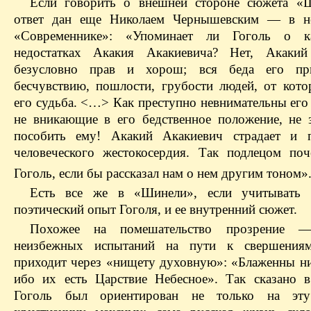
Если говорить о внешней стороне сюжета «
ответ дан еще Николаем Чернышевским — в не
«Современнике»: «Упоминает ли Гоголь о ка
недостатках Акакия Акакиевича? Нет, Акакий
безусловно прав и хорош; вся беда его при
бесчувствию, пошлости, грубости людей, от кото
его судьба. <…> Как преступно невнимательны его
не вникающие в его бедственное положение, не 
пособить ему! Акакий Акакиевич страдает и п
человеческого жестокосердия. Так подлецом по
Гоголь, если бы рассказал нам о нем другим тоном»
Есть все же в «Шинели», если учитывать р
поэтический опыт Гоголя, и ее внутренний сюжет.
Похожее на помешательство прозрение 
неизбежных испытаний на пути к свершениям
приходит через «нищету духовную»: «Блаженны н
ибо их есть Царствие Небесное». Так сказано в
Гоголь был ориентирован не только на эт