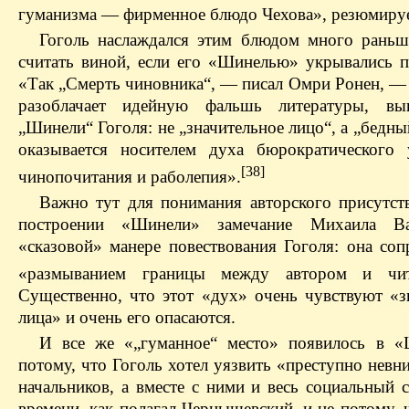
гуманизма — фирменное блюдо Чехова», резюмируе
Гоголь наслаждался этим блюдом много раньш
считать виной, если его «Шинелью» укрывались п
«Так „Смерть чиновника“, — писал Омри Ронен, — 
разоблачает идейную фальшь литературы, в
„Шинели“ Гоголя: не „значительное лицо“, а „бедн
оказывается носителем духа бюрократического 
[38]
чинопочитания и раболепия».
Важно тут для понимания авторского присутст
построении «Шинели» замечание Михаила В
«сказовой» манере повествования Гоголя: она соп
«размыванием границы между автором и чита
Существенно, что этот «дух» очень чувствуют «з
лица» и очень его опасаются.
И все же «„гуманное“ место» появилось в 
потому, что Гоголь хотел уязвить «преступно нев
начальников, а вместе с ними и весь социальный 
времени, как полагал Чернышевский, и не потому,