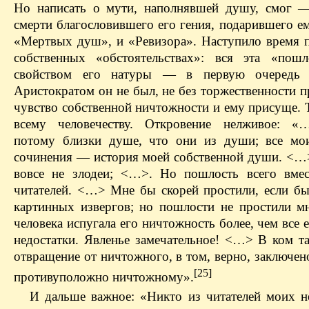
Но написать о мути, наполнявшей душу, смог 
смерти благословившего его гения, подарившего е
«Мертвых душ», и «Ревизора». Наступило время п
собственных «обстоятельствах»: вся эта «пош
свойством его натуры — в первую очередь т
Аристократом он не был, не без торжественности 
чувство собственной ничтожности и ему присуще. 
всему человечеству. Откровение нелживое: «
потому близки душе, что они из души; все мо
сочинения — история моей собственной души. <…
вовсе не злодеи; <…>. Но пошлость всего вмес
читателей. <…> Мне бы скорей простили, если бы
картинных извергов; но пошлости не простили мн
человека испугала его ничтожность более, чем все 
недостатки. Явленье замечательное! <…> В ком та
отвращение от ничтожного, в том, верно, заключено
[25]
противуположно ничтожному».
И дальше важное: «Никто из читателей моих не