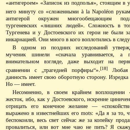
«антигероем» «Записок из подполья», стоящим в 
него минуту со «сложенными à la Napoléon рукам
антигерой окружен многообещающим под
тургеневских «лишних людей». Сложность в то
Тургенева и у Достоевского их герои не были 
инкарнацией. Они много в кого воплотились в след
В одном из поздних исследований утвержд
мученик шинели «сначала уравнивается, а 
внимательном взгляде, даже выходит на пер
[18]
сравнении с „трагедией порфиры“».
Любая к
данность имеет свою оборотную сторону. Изредк
Но — имеет.
Несомненно, в своем крайнем воплощении «
жесток, ибо, как у Достоевского, искренне циниче
отрицать его конечное желание — «спокойств
выражено в известнейших его mots: «Да я за то, 
беспокоили, весь свет сейчас же за копейку прод
провалиться, или вот мне чаю не пить? Я скажу