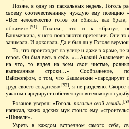
Позже, в одну из пасхальных недель, Гоголь ра
своему соотечественнику чуждую ему позицию «
«Все человечество готов он обнять, как брата,
[51]
обнимет».
Похоже, что и к «брату», по
Башмачкина, у него появляются претензии. Они-то 
занимали. И доконали. Да и был ли у Гоголя верую
То, что происходит на улице и даже в храме, не 
героя. Он был весь в себе. «…Акакий Акакиевич е
на что, то видел на всем свои чистые, ровны
выписанные строки…» Соображение, под
Вайскопфом, о том, что Башмачкин «пародирует п
[52]
труд своего создателя»
, я не разделяю. Скорее 
ужасом пародирует собственную возможную судьбу
[53
Розанов уверял: «Гоголь
погасил свой гений
».
написал, каких адских мук стоило ему «строитель
«Шинели».
Узреть в каждом встречном самого себя, с