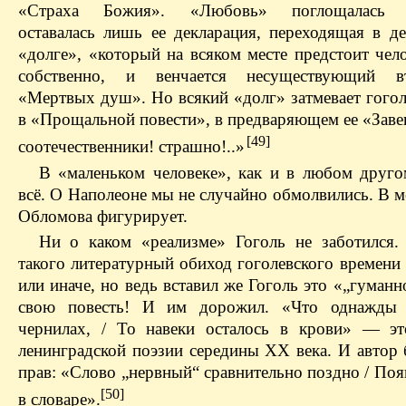
«Страха Божия». «Любовь» поглощалась «
оставалась лишь ее декларация, переходящая в д
«долге», «который на всяком месте предстоит чел
собственно, и венчается несуществующий 
«Мертвых душ». Но всякий «долг» затмевает гогол
в «Прощальной повести», в предваряющем ее «Зав
[49]
соотечественники! страшно!..»
В «маленьком человеке», как и в любом друго
всё. О Наполеоне мы не случайно обмолвились. В м
Обломова фигурирует.
Ни о каком «реализме» Гоголь не заботился.
такого литературный обиход гоголевского времени 
или иначе, но ведь вставил же Гоголь это «„гуманн
свою повесть! И им дорожил. «Что однажды 
чернилах, / То навеки осталось в крови» — э
ленинградской поэзии середины XX века. И автор 
прав: «Слово „нервный“ сравнительно поздно / Поя
[50]
в словаре».