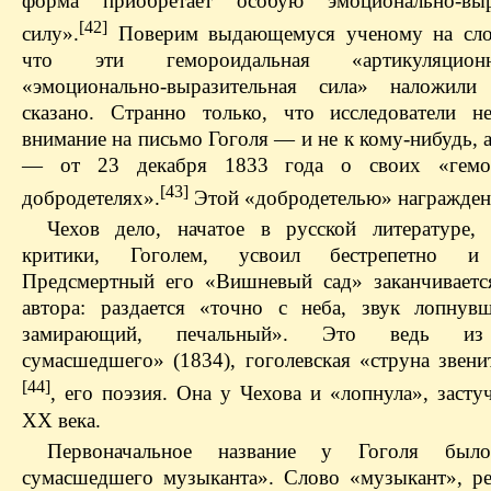
форма приобретает особую эмоционально-выр
[42]
силу».
Поверим выдающемуся ученому на слов
что эти гемороидальная «артикуляцио
«эмоционально-выразительная сила» наложили
сказано. Странно только, что исследователи 
внимание на письмо Гоголя — и не к кому-нибудь,
— от 23 декабря 1833 года о своих «гемо
[43]
добродетелях».
Этой «добродетелью» награжден 
Чехов дело, начатое в русской литературе
критики, Гоголем, усвоил бестрепетно и
Предсмертный его «Вишневый сад» заканчиваетс
автора: раздается «точно с неба, звук лопнув
замирающий, печальный». Это ведь из
сумасшедшего» (1834), гоголевская «струна звени
[44]
, его поэзия. Она у Чехова и «лопнула», заст
XX века.
Первоначальное название у Гоголя был
сумасшедшего музыканта». Слово «музыкант», ре