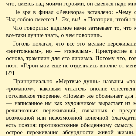
что, смеясь над моими героями, он смеялся надо мн
Не зря в финал «Ревизора» вставлено: «Чему 
Над собою смеетесь!.. Эх, вы!..» Повторил, чтобы 
Что говорить: видимое нами затмевает то, что 
все-таки лучше знать, о чем говоришь.
Гоголь полагал, что все это мелкие переживани
«ничтожным», но — «тяжелым». Пристрастие к 
основа, трамплин для его лиризма. Потому что, го
поэт: «Герои мои еще не отделились вполне от ме
[27]
Принципиально «Мертвые души» названы «по
«романом», каковым читатель вполне естествен
гоголевское творение. «Поэма» же обозначает для
— написанное им как художником вырастает из м
религиозных переживаний, связанных с предст
возможной или невозможной конечной благодати
есть поэзия: противостояние обыденному смыслу. 
острое переживание абсурдности живой жизни.