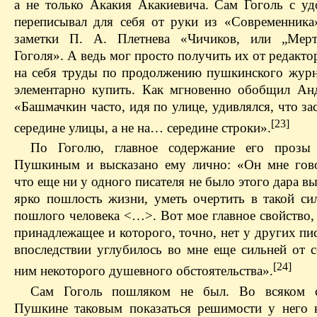
а не только Акакия Акакиевича. Сам Гоголь с уд
переписывал для себя от руки из «Современника
заметки П. А. Плетнева «Чичиков, или „Мер
Гоголя». А ведь мог просто получить их от редакто
на себя труды по продолжению пушкинского жур
элементарно купить. Как мгновенно обобщил Ан
«Башмачкин часто, идя по улице, удивлялся, что зас
[23]
середине улицы, а не на… середине строки».
По Гоголю, главное содержание его прозы 
Пушкиным и высказано ему лично: «Он мне гово
что еще ни у одного писателя не было этого дара вы
ярко пошлость жизни, уметь очертить в такой си
пошлого человека <…>. Вот мое главное свойство,
принадлежащее и которого, точно, нет у других пи
впоследствии углубилось во мне еще сильней от с
[24]
ним некоторого душевного обстоятельства».
Сам Гоголь пошляком не был. Во всяком с
Пушкине таковым показаться решимости у него н