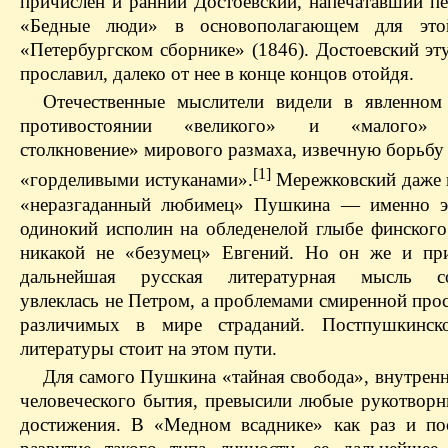
причислен и ранний Достоевский, напечатавший п
«Бедные люди» в основополагающем для эт
«Петербургском сборнике» (1846). Достоевский эт
прославил, далеко от нее в конце концов отойдя.
Отечественные мыслители видели в явленно
противостоянии «великого» и «малого» 
столкновение» мирового размаха, извечную борьбу
[1]
«горделивыми истуканами».
Мережковский даже п
«неразгаданный любимец» Пушкина — именно эт
одинокий исполин на обледенелой глыбе финского 
никакой не «безумец» Евгений. Но он же и при
дальнейшая русская литературная мысль со
увлеклась не Петром, а проблемами смиренной про
различимых в мире страданий. Постпушкинско
литературы стоит на этом пути.
Для самого Пушкина «тайная свобода», внутренн
человеческого бытия, превысили любые рукотворн
достижения. В «Медном всаднике» как раз и по