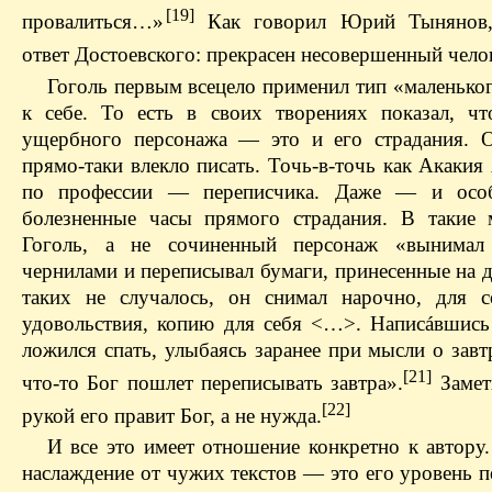
[19]
провалиться…»
Как говорил Юрий Тынянов
ответ Достоевского: прекрасен несовершенный чело
Гоголь первым всецело применил тип «маленьког
к себе. То есть в своих творениях показал, чт
ущербного персонажа — это и его страдания. 
прямо-таки влекло писать. Точь-в-точь как Акакия
по профессии — переписчика. Даже — и ос
болезненные часы прямого страдания. В такие
Гоголь, а не сочиненный персонаж «вынимал
чернилами и переписывал бумаги, принесенные на 
таких не случалось, он снимал нарочно, для с
удовольствия, копию для себя <…>. Написáвшись 
ложился спать, улыбаясь заранее при мысли о зав
[21]
что-то Бог пошлет переписывать завтра».
Замети
[22]
рукой его правит Бог, а не нужда.
И все это имеет отношение конкретно к автору.
наслаждение от чужих текстов — это его уровень 