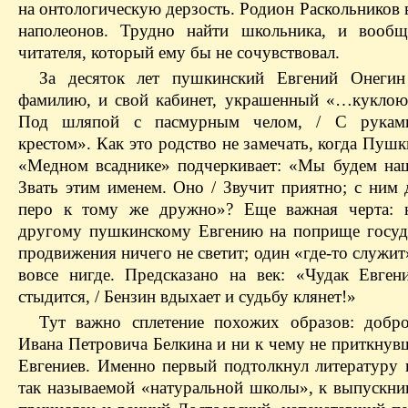
на онтологическую дерзость. Родион Раскольников 
наполеонов. Трудно найти школьника, и вообщ
читателя, который ему бы не сочувствовал.
За десяток лет пушкинский Евгений Онегин
фамилию, и свой кабинет, украшенный «…куклою
Под шляпой с пасмурным челом, / С рукам
крестом». Как это родство не замечать, когда Пушк
«Медном всаднике» подчеркивает: «Мы будем наш
Звать этим именем. Оно / Звучит приятно; с ним 
перо к тому же дружно»? Еще важная черта: 
другому пушкинскому Евгению на поприще госуд
продвижения ничего не светит; один «где-то служи
вовсе нигде. Предсказано на век: «Чудак Евген
стыдится, / Бензин вдыхает и судьбу клянет!»
Тут важно сплетение похожих образов: добр
Ивана Петровича Белкина и ни к чему не приткнув
Евгениев. Именно первый подтолкнул литературу 
так называемой «натуральной школы», к выпускни