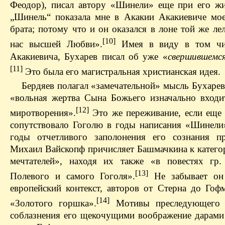
Феодор), писал автору «Шинели» еще при его ж
„Шинель“ показала мне в Акакии Акакиевиче мо
брата; потому что и он оказался в лоне той же л
[10]
нас высшей Любви».
Имея в виду в том чи
Акакиевича, Бухарев писал об уже «
свершившемся
[11]
Это была его магистральная христианская идея.
Бердяев полагал «замечательной» мысль Бухарев
«вольная жертва Сына Божьего изначально входи
[12]
миротворения».
Это же переживание, если еще 
сопутствовало Гоголю в годы написания «Шинели»
годы отчетливого заполонения его сознания пр
Михаил Вайскопф причисляет Башмачкина к катего
мечтателей», находя их также «в повестях гр.
[13]
Полевого и самого Гоголя».
Не забывает он
европейский контекст, авторов от Стерна до Гофм
[14]
«Золотого горшка».
Мотивы преследующего г
соблазнения его щекочущими воображение дарами