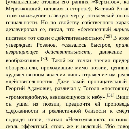
(умышленные отзывы его ранних «Ферситов», ка
Мережковский, оставим в стороне), Василий Розан
этом наваждении главную черту гоголевской поэти
гениальности. Но по свойству собственного харак
дезавуировал ее, писал, что «бесконечный
лириз
[29]
писателя «от связи с действительностью».
В этом
утверждает Розанов, «сказалось быстрое,
прин
извращающее действительность,
движение тв
[30]
воображения».
Такой же точки зрения придер
обозреватели, проходившие мимо поэзии, ценив
художественном явлении лишь отражение им реал
«действительности». Даже такой проницательный 
Георгий Адамович, различал у Гоголя «постоянн
[31]
«громоподобную, взвивающуюся к небу».
Видим
он ушел из поэзии, предпочтя ей проповедь
сдержанности и реалистичной близости к смерт
подводя итоги, статью «Невозможность поэзии»
сколь эффектный, столь же и нелепый. Ибо гов