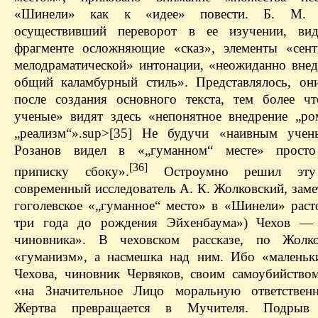
«Шинели» как к «идее» повести. Б. М. Э
осуществивший переворот в ее изучении, ви
фрагменте осложняющие «сказ», элементы «сент
мелодраматической» интонации, «неожиданно вне
общий каламбурный стиль». Представлялось, он
после создания основного текста, тем более ч
ученые» видят здесь «непонятное внедрение „ро
„реализм“».sup>[35] Не будучи «наивным учен
Розанов видел в «„гуманном“ месте» просто
[36]
приписку сбоку».
Остроумно решил эту
современный исследователь А. К. Жолковский, зам
гоголевское «„гуманное“ место» в «Шинели» расто
три года до рождения Эйхенбаума») Чехов —
чиновника». В чеховском рассказе, по Жолко
«гуманизм», а насмешка над ним. Ибо «маленьк
Чехова, чиновник Червяков, своим самоубийством
«на Значительное Лицо моральную ответствен
Жертва превращается в Мучителя. Подрыв