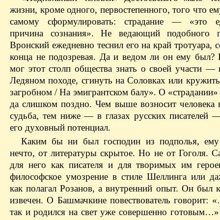
жизни, кроме одного, первостепенного, того что е
самому сформулировать: страдание — «это ед
причина сознания». Не ведающий подобного п
Вронский ежедневно теснил его на край тротуара, 
конца не подозревая. Да и ведом ли он ему был? 
мог этот столп общества знать о своей участи — 
Ледяном походе, сгинуть на Соловках или кружить
загробном / На эмигрантском балу». О «страдании
да слишком поздно. Чем выше возносит человека н
судьба, тем ниже — в глазах русских писателей —
его духовный потенциал.
Каким бы ни был господин из подполья, ем
нечто, от литературы скрытое. Но не от Гоголя. 
для него как писателя и для творимых им геро
философское умозрение в стиле Шеллинга или да
как полагал Розанов, а внутренний опыт. Он был 
извечен. О Башмачкине повествователь говорит: «
так и родился на свет уже совершенно готовым…»