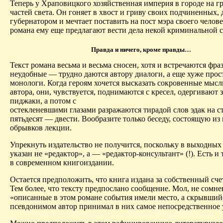
Теперь у Храповицкого хозяйственная империя в городе на г
частей света. Он гоняет в хвост и гриву своих подчиненных, 
губернатором и мечтает поставить на пост мэра своего челове
романа ему еще предлагают вести дела некой криминальной
Правда и ничего, кроме правды…
Текст романа весьма и весьма сносен, хотя и
встречают
c
я
фраз
неудобные — трудно даются автору диалоги, а еще хуже про
монологи. Когда героям хочется высказать сокровенные мысл
автора, они, чувствуется, поднимаются с кресел, одергивают
пиджаки, а потом с
остекленевшими глазами разражаются тирадой слов
эдак
на с
пятьдесят — двести. Вообразите только беседу, состоящую и
обрывков лекции.
Упрекнуть издательство не получится, поскольку в выходны
указан не «редактор», а — «редактор-консультант» (!). Есть и
в современном книгоиздании.
Остается предположить, что книга издана за собственный сче
Тем более
,
что тексту предпослано сообщение. Мол, не сомне
«описанные в этом романе
события имели место
, а скрывший
псевдонимом автор принимал в них самое непосредственное 