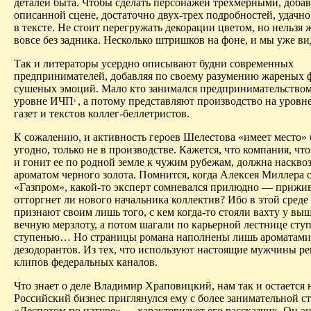
деталей быта. Чтобы сделать персонажей трехмерными, доба
описанной сцене, достаточно двух-трех подробностей, удачн
в тексте. Не стоит перегружать декорации цветом, но нельзя 
вовсе без задника. Несколько штришков на фоне, и мы уже ви
Так и литераторы усердно описывают будни современных
предпринимателей, добавляя по своему разумению жареных 
сушеных эмоций. Мало кто занимался предпринимательством,
уровне ИЧП
, а потому представляют производство на уровн
1
газет и текстов коллег-беллетристов.
К сожалению, и активность героев
Шелестова
«имеет место» 
угодно, только не в производстве. Кажется, что компания, что
и гонит ее по родной земле к чужим рубежам, должна наскво
ароматом черного золота. Помнится, когда Алексея Миллера 
«Газпром», какой-то эксперт сомневался прилюдно — прижив
отторгнет ли нового начальника коллектив? Ибо в этой среде
признают своим лишь того, с кем когда-то стояли вахту у вы
вечную мерзлоту, а потом шагали по карьерной лестнице ступ
ступенью
… Н
о страницы романа наполнены лишь ароматам
дезодорантов. Из тех, что используют настоящие мужчины р
клипов федеральных каналов.
Что знает о деле Владимир Храповицкий, нам так и остается 
Россий­ский бизнес приглянулся ему с более занимательной с
«Деспотом по натуре» — характеризует его рассказчик. Он э