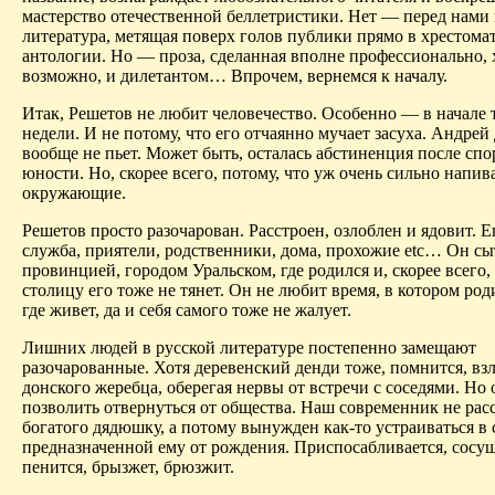
мастерство отечественной беллетристики. Нет — перед нами 
литература, метящая поверх голов публики прямо в хрестома
антологии. Но — проза, сделанная вполне профессионально, 
возможно, и дилетантом
… В
прочем, вернемся к началу.
Итак, Решетов не любит человечество. Особенно — в начале 
недели. И не потому, что его отчаянно мучает засуха. Андре
вообще не пьет. Может быть, осталась абстиненция после сп
юности. Но, скорее всего, потому, что уж очень сильно напив
окружающие.
Решетов просто разочарован. Расстроен, озлоблен и ядовит. 
служба, приятели, родственники, дома, прохожие
etc
… Он сыт
провинцией, городом Уральском, где родился и, скорее всего, 
столицу его тоже не тянет. Он не любит время, в котором роди
где живет, да и себя самого тоже не жалует.
Лишних людей в русской литературе постепенно замещают
разочарованные
. Хотя деревенский денди тоже, помнится, взл
донского жеребца, оберегая нервы от встречи с соседями. Но 
позволить отвернуться от общества. Наш современник не рас
богатого дядюшку, а потому вынужден как-то устраиваться в 
предназначенной ему от рождения. Приспосабливается, сосущ
пенится, брызжет, брюзжит.