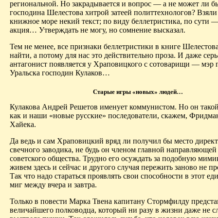
региональной. Но закрадывается и вопрос — а не может ли б
господина
Шелестова
хитрой затеей политтехнологов? Взяли
книжное море некий текст; по виду беллетристика, по сути 
акция
… У
тверждать не могу, но сомнение высказал.
Тем не менее, все признаки беллетристики в книге
Шелестов
найти, а потому для нас это действительно проза. И даже сер
антагонист появляется у Храповицкого
с
сотоварищи
— мэр г
Уральска господин Кулаков…
Старые игры «новых» людей…
Кулакова Андрей Решетов именует коммунистом. Но он такой
как и наши «новые русские» последователи, скажем, Фридма
Хайека
.
Да ведь и сам Храповицкий вряд ли получил бы место директ
свечного заводика, не будь он членом главной направляющей
советского общества. Трудно его осуждать за подобную мим
живем здесь и сейчас и другого случая
пережить
заново не пр
Так что надо стараться проявлять свои способности в этот е
миг
между
вчера и завтра.
Только в повести Марка Твена капитану
Стормфилду
предста
величайшего полководца, который ни разу в жизни даже не 