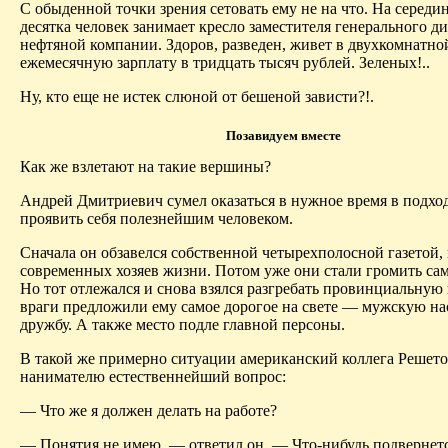
С обыденной точки зрения сетовать ему не на что. На середи
десятка человек занимает кресло заместителя генерального д
нефтяной компании. Здоров,
разведен
, живет в двухкомнатно
ежемесячную зарплату в тридцать тысяч рублей. Зеленых!..
Ну, кто еще не истек слюной от бешеной зависти
?!.
Позавидуем вместе
Как же взлетают на такие вершины?
Андрей Дмитриевич сумел оказаться в нужное время в подхо
проявить себя полезнейшим человеком.
Сначала он обзавелся собственной
четырехполосной
газетой,
современных хозяев жизни. Потом уже они стали громить са
Но тот отлежался и снова взялся разгребать провинциальную 
враги предложили ему самое дорогое на свете — мужскую н
дружбу. А также место подле главной персоны.
В такой же примерно ситуации американский коллега Решето
нанимателю
естественнейший
вопрос:
— Что же я должен делать на работе?
— Понятия не имею, — ответил он. — Что-нибудь подвернетс