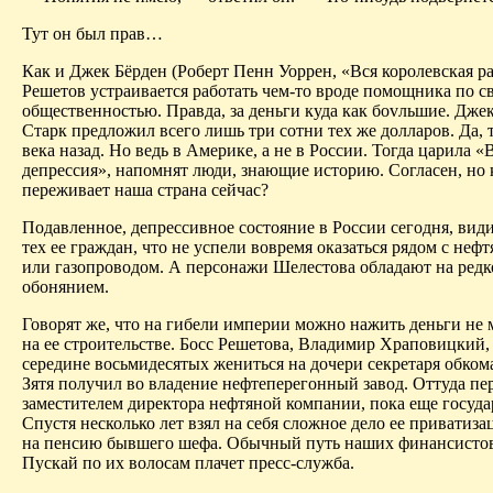
Тут он был прав…
Как и Джек
Бёрден
(Роберт
Пенн
Уоррен, «Вся королевская р
Решетов устраивается работать чем-то вроде помощника по св
общественностью. Правда, за деньги куда как
бо
v
льшие
. Дже
Старк
предложил всего лишь три сотни тех же долларов. Да, 
века назад. Но ведь в Америке, а не в России. Тогда царила «
депрессия», напомнят люди, знающие историю. Согласен, но 
переживает наша страна сейчас?
Подавленное, депрессивное состояние в России сегодня, види
тех ее граждан, что не успели вовремя оказаться рядом с неф
или газопроводом. А персонажи
Шелестова
обладают на редк
обонянием.
Говорят же, что на гибели империи можно нажить деньги не 
на ее строительстве. Босс Решетова, Владимир Храповицкий,
середине восьмидесятых жениться на дочери секретаря обкома
Зятя получил во владение нефтеперегонный завод. Оттуда пе
заместителем директора нефтяной компании, пока еще госуда
Спустя несколько лет взял на себя сложное дело ее приватиз
на пенсию бывшего шефа. Обычный путь наших финансистов
Пускай по их волосам плачет пресс-служба.