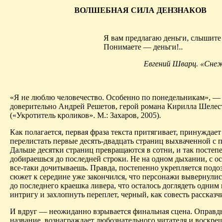
ВОЛШЕБНАЯ СИЛА ДЕНЗНАКОВ
Я вам предлагаю деньги, слышите
Понимаете — деньги!..
Евгений Шварц. «Снеж
«Я не люблю человечество.
Особенно по понедельникам», —
доверительно Андрей Решетов, герой романа Кирилла
Шелес
(«Укротитель кроликов».
М.: Захаров, 2005).
Как полагается, первая фраза текста притягивает, принуждает
перелистать первые десять-двадцать страниц выхваченной с 
Дальше десятки страниц превращаются в сотни, и так постеп
добираешься до последней строки. Не на одном дыхании, с о
все-таки дочитываешь. Правда, постепенно укрепляется подоз
сюжет к середине уже закончился, что персонажи вывернули
до последнего краешка ливера, что осталось доглядеть одним 
интригу и захлопнуть переплет, черный, как совесть рассказч
И вдруг — неожиданно взрывается финальная сцена. Оправд
название, вознаграждает любознательного читателя и воскреш