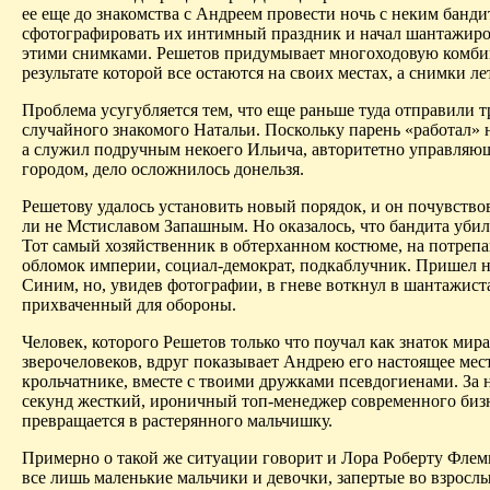
ее еще до знакомства с Андреем провести ночь с неким банди
сфотографировать их интимный праздник и начал шантажиро
этими снимками. Решетов придумывает многоходовую комби
результате которой все остаются на своих местах, а снимки лет
Проблема усугубляется тем, что еще раньше туда отправили т
случайного знакомого Натальи. Поскольку парень «работал» н
а служил подручным некоего Ильича, авторитетно управляю
городом, дело осложнилось донельзя.
Решетову удалось установить новый порядок, и он почувствов
ли не Мстиславом Запашным. Но оказалось, что бандита убил
Тот самый хозяйственник в обтерханном костюме, на потреп
обломок империи, социал-демократ,
подкаблучник
.
Пришел н
Синим
, но, увидев фотографии, в гневе воткнул в шантажист
прихваченный для обороны.
Человек, которого Решетов только что поучал как знаток мира
зверочеловеков
, вдруг показывает Андрею его настоящее мест
крольчатнике, вместе с твоими дружками
псевдогиенами
.
За
н
секунд жесткий, ироничный топ-менеджер современного биз
превращается в растерянного мальчишку.
Примерно о такой же ситуации говорит и
Лора
Роберту Флем
все лишь маленькие мальчики и девочки, запертые во взрослы