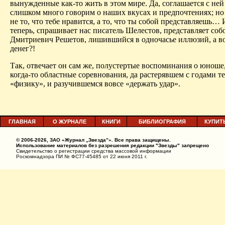
вынужденные как-то жить в этом мире. Да, соглашается с ней
слишком много говорим о наших вкусах и предпочтениях; но
не то, что тебе нравится, а то, что ты собой представляешь
… 
теперь, спрашивает нас писатель Шелестов, представляет со
Дмитриевич Решетов, лишившийся в одночасье иллюзий, а в
денег?!
Так, отвечает он сам же,
полустертые
воспоминан
ия о ю
ноше
когда-то областные соревнования, да растерявшем с годами т
«физику», и разучившемся вовсе «держать удар».
ГЛАВНАЯ
О ЖУРНАЛЕ
КНИГИ
БИБЛИОГРАФИЯ
КУПИТ
© 2006-2026, ЗАО «Журнал „Звезда”». Все права защищены.
Использование материалов без разрешения редакции "Звезды" запрещено
Свидетельство о регистрации средства массовой информации
Роскомнадзора ПИ № ФС77-45485 от 22 июня 2011 г.