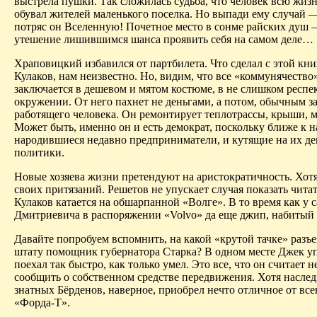
выстрела пушки. Так сложилась судьба, что человек всю жиз
обувал жителей маленького поселка. Но выпади ему случай 
потряс он Вселенную! Почетное место в сонме райских душ 
утешение
лишившимся
шанса проявить себя на самом деле…
Храповицкий избавился от партбилета. Что сделал с этой кн
Кулаков, нам неизвестно. Но, видим, что все «
коммунячество
заключается в дешевом и мятом костюме, в не слишком респе
окружении. От него пахнет не деньгами, а потом, обычным з
работящего человека. Он ремонтирует теплотрассы, крыши, м
Может быть, именно он и есть демократ, поскольку ближе к н
народившиеся недавно предприниматели, и кутящие на их де
политики.
Новые хозяева жизни претендуют на аристократичность. Хот
своих притязаний. Решетов не упускает случая показать чита
Кулаков катается на
обшарпанной
«Волге». В то время как у 
Дмитриевича в распоряжении «
Volvo
» да еще джип, набитый
Давайте попробуем вспомнить, на какой «крутой тачке» разъе
штату помощник губернатора Старка? В одном месте Джек уп
поехал так быстро, как только умел. Это все, что он считает
сообщить о собственном средстве передвижения. Хотя насле
знатных
Бёрденов
, наверное, приобрел нечто отличное от вс
«Форда-Т».