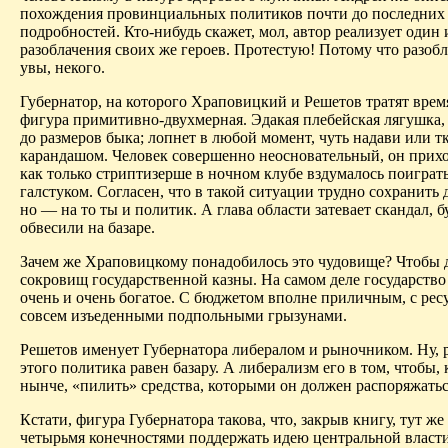
похождения провинциальных политиков почти до последних
подробностей. Кто-нибудь скажет, мол, автор реализует один 
разоблачения своих же героев. Протестую! Потому что разобла
увы, некого.
Губернатор, на которого Храповицкий и Решетов тратят время
фигура примитивно-двухмерная.
Эдакая
плебейская лягушка,
до размеров быка; лопнет в любой момент, чуть надави или т
карандашом. Человек совершенно неосновательный, он приход
как только
стриптизерше
в ночном клубе вздумалось поиграть
галстуком. Согласен, что в такой ситуации трудно сохранить 
но — на то ты и политик. А глава области затевает скандал, б
обвесили на базаре.
Зачем же Храповицкому понадобилось это чудовище? Чтобы д
сокровищ государственной казны. На самом деле государство
очень и очень богатое. С бюджетом вполне приличным, с рес
совсем изъеденными подпольными грызунами.
Решетов именует Губернатора либералом и рыночником. Ну, 
этого политика равен базару. А либерализм его в том, чтобы, 
нынче, «пилить» средства, которыми он должен распоряжатьс
Кстати, фигура Губернатора такова, что, закрыв книгу, тут же
четырьмя конечностями поддержать идею центральной власти