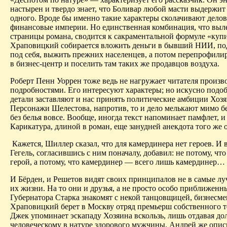
настырен и твердо знает, что Боливар любой масти выдержит
одного. Вроде бы именно такие характеры сколачивают дело
финансовые империи. Но единственная комбинация, что выле
страницы романа, сводится к сакраментальной формуле «куп
Храповицкий собирается вложить деньги в бывший НИИ, под
под себя, выжить прежних
населенцев
, а потом перепрофили
в бизнес-центр и поселить там таких же продавцов воздуха.
Роберт
Пенн
Уоррен тоже ведь не нагружает читателя произ
подробностями. Его интересуют характеры; но искусно подо
детали заставляют и нас принять политические амбиции Хозя
Персонажи
Шелестова
, напротив, то и дело мелькают мимо бе
без белья вовсе. Вообще, иногда текст напоминает памфлет, и
Карикатура, длиной в роман, еще
занудней
анекдота того же
Кажется, Шиллер сказал, что для камердинера нет героев. И 
Гегель, согласившись с ним поначалу, добавил: не потому, что
герой, а потому, что камердинер — всего лишь камердинер…
И
Бёрден
, и Решетов видят своих принципалов не в самые л
их жизни. На то они и друзья, а не просто особо приближен
Губернатора Старка знакомят с некой танцовщицей, бизнесме
Храповицкий берет в Москву отряд
премьерш
собственного т
Джек упоминает эскападу Хозяина вскользь, лишь отдавая д
человеческому
в натуре здорового мужчины. Андрей же опис