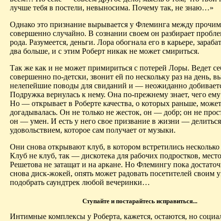
лучше тебя в постели, невыносима. Почему так, не знаю…»
Однако это признание вырывается у Флеминга между прочим
совершенно случайно. В сознании своем он разбирает пробл
рода. Разумеется, деньги.
Лора
обогнала его в карьере, зараба
два больше, и с этим Роберт никак не может смириться.
Так же как и не может примириться с потерей
Лоры
. Ведет се
совершенно по-детски, звонит ей по нескольку раз на день, 
нелепейшие поводы для свиданий и — неожиданно добиваетс
Подружка вернулась к нему. Она по-прежнему знает, чего ему
Но — открывает в Роберте качества, о которых раньше, может
догадывалась. Он не только не жесток, он — добр; он не прост
он — умен. И есть у него свое призвание в жизни — делитьс
удовольствием, которое сам получает от музыки.
Они снова открывают клуб, в котором встретились несколько 
Клуб не клуб, так — дискотека для рабочих подростков, место
Решетова не затащат и на аркане. Но Флемингу пока достаточ
снова диск-жокей, опять может радовать посетителей своим 
подобрать
саундтрек
любой вечеринки…
Ступайте и постарайтесь исправиться...
Интимные комплексы у Роберта, кажется, остаются, но соци