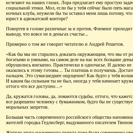
исчезают на наших глазах.
Лора
предлагает ему простую задач
социальной этики. Мол, если бы у тебя сейчас было пять мага
ночных клуба, неужели бы ты оставил меня лишь потому, что
юрист в адвокатской конторе?
Повертев в голове
различные
за и против, Флеминг приходит
выводу, что вовсе не в деньгах счастье...
Примерно о том же говорит читателю и Андрей Решетов.
«Как бы мы ни старались доказать окружающим, что мы от 
богатыми и умными, на самом деле на нас всех большие день
обрушились внезапно. Практически в одночасье. И далеко не 
оказались к этому готовы… Ты платишь
и получаешь. Достат
пальцем. Это сумасшедшее ощущение! Как будто у тебя волше
И каким бы сильным ты не был, иногда у тебя начинает кружи
оттого что все доступно…»
Да, кружатся головы, да, ломаются судьбы, оттого, что кажетс
все разрешено человеку с бумажником, будто бы не существу
моральных запретов.
Большая часть современного российского общества напомина
жителей городка
Гедлисберг
, выдуманного писателем Твеном
Жители этого населенного пункта тоже были совершенно уве