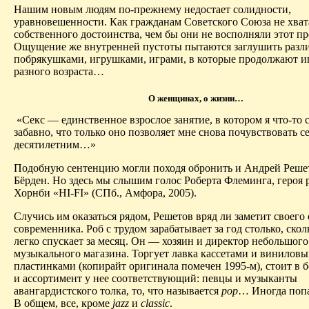
Нашим новым людям по-прежнему недостает солидности,
уравновешенности. Как гражданам Советского Союза не хват
собственного достоинства,
чем бы они не восполняли
этот пр
Ощущение же внутренней пустоты пытаются заглушить раз
побрякушками, игрушками, играми, в которые продолжают иг
разного возраста…
О женщинах, о жизни…
«Секс —
единственное взрослое
занятие, в котором я что-то
забавно, что только оно позволяет мне снова почувствовать с
десятилетним…»
Подобную сентенцию
могли
походя обронить и Андрей Реше
Бёрден
. Но здесь мы слышим голос Роберта Флеминга, героя
Хорнби
«HI-FI» (СПб., Амфора, 2005).
Случись им оказаться рядом, Решетов вряд ли заметит своего
современника. Роб с трудом зарабатывает за год столько, ско
легко спускает за месяц. Он — хозяин и директор небольшого
музыкального магазина. Торгует лавка кассетами и винилов
пластинками (копирайт оригинала помечен 1995-м), стоит в 
и ассортимент у нее соответствующий: певцы и музыканты
авангардистского толка, то, что называется
pop
… И
ногда поп
В общем, все, кроме
jazz
и
classic
.