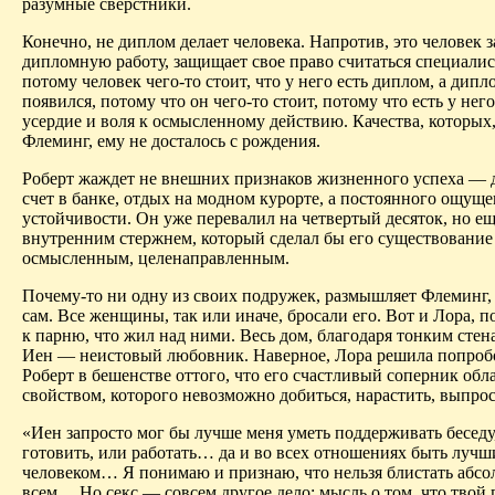
разумные сверстники.
Конечно, не диплом делает человека. Напротив, это человек 
дипломную работу, защищает свое право считаться специалис
потому человек чего-то стоит, что у него есть диплом, а дипл
появился, потому что он чего-то стоит, потому что есть у него
усердие и воля к осмысленному действию. Качества, которых,
Флеминг, ему не досталось с рождения.
Роберт жаждет не внешних признаков жизненного успеха — 
счет в банке, отдых на модном курорте, а постоянного ощущ
устойчивости. Он уже перевалил на четвертый десяток, но ещ
внутренним стержнем, который сделал бы его существование
осмысленным, целенаправленным.
Почему-то ни одну из своих подружек, размышляет Флеминг, 
сам. Все женщины, так или иначе, бросали его. Вот и
Лора
,
п
к парню, что жил над ними. Весь дом, благодаря тонким стена
Иен — неистовый любовник. Наверное,
Лора
решила попроб
Роберт в бешенстве оттого, что его счастливый соперник обл
свойством, которого невозможно добиться, нарастить, выпрос
«Иен запросто мог бы лучше меня уметь поддерживать беседу
готовить, или работать… да и во всех отношениях быть лучш
человеком… Я понимаю и признаю, что нельзя блистать абсо
всем
… Н
о секс — совсем другое дело; мысль о том, что твой