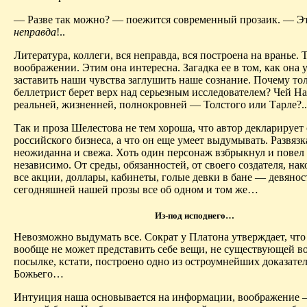
— Разве так можно? — поежится современный прозаик. — Эт
неправда
!..
Литература, коллеги, вся неправда, вся построена на
вранье
. 
воображении
. Этим она интересна. Загадка ее в том, как она 
заставить наши чувства заглушить наше сознание. Почему то
беллетрист берет верх над серьезным исследователем? Чей Н
реальней, жизненней, полнокровней — Толстого или Тарле?..
Так и проза
Шелестова
не тем хороша, что автор декларирует
российского бизнеса, а что он еще умеет выдумывать. Развязк
неожиданна и свежа. Хоть один персонаж взбрыкнул и повел 
независимо. От среды, обязанностей, от своего создателя, на
все акции, доллары, кабинеты, голые девки в бане — девяно
сегодняшней нашей прозы все об одном и том же…
Из-под исподнего…
Невозможно выдумать все. Сократ у Платона утверждает, что
вообще не может
представить себе вещи
, не существующей во
посылке, кстати, построено одно из остроумнейших доказате
Божьего…
Интуиция наша основывается на информации, воображение 