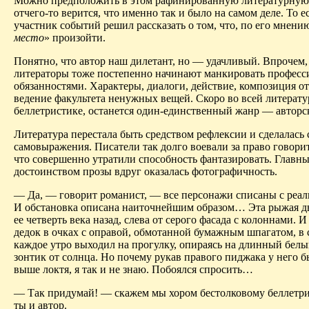
Можно предположить в этом рафинированную литературную 
отчего-то верится, что именно так и было на самом деле. То е
участник событий решил рассказать о том, что, по его мнению
место
» произойти.
Понятно, что автор наш дилетант, но — удачливый. Впрочем,
литераторы тоже постепенно начинают
манкировать
професс
обязанностями. Характеры, диалоги, действие, композиция от
ведение факультета ненужных вещей. Скоро во всей литератур
беллетристике, останется один-единственный жанр — авторс
Литература перестала быть средством рефлексии и сделалась
самовыражения. Писатели так долго воевали за право говори
что совершенно утратили способность фантазировать. Главн
достоинством прозы вдруг оказалась фотографичность.
— Да, — говорит романист, — все персонажи списаны с реал
И обстановка описана наиточнейшим образом
… Э
та рыжая д
ее четверть века назад, слева от серого фасада с колоннами. 
дедок в очках с оправой, обмотанной бумажным шпагатом, в
каждое утро выходил на прогулку, опираясь на длинный бел
зонтик от солнца. Но почему рукав правого пиджака у него б
выше локтя, я так и не знаю. Побоялся спросить…
— Так придумай! —
скажем
мы хором бестолковому беллетри
ты и автор.