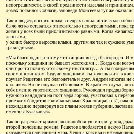
непогрешимости, в своей преданности идеалам и принципам. 
домах появился Соблазн, заповеди Моисеевы тут же оказалис
Так и людям, воспитанным в недрах социалистического обще
было легко оставаться относительно непогрешимыми, пока ср
жизни у всех были приблизительно равными. Когда же запа
деньгами,
у одних быстро выросли клыки, другим же так и суждено уме
травоядными.
«Мы благородны, потому что хищник всегда благороден. И м
поскольку хищники не бывают жестокими
… К
огда они кого-
они просто повинуются своему инстинкту… А ты собираешьс
своим инстинктом. Будучи хищником, ты хочешь жить в кро
поучает Решетова его благодетель и друг. Андрей никогда не 
кроликом. Но не ощущал себя волком. В крайнем случае, лис
себя именно укротителем хищников. Руководил предвыборн
нужного кандидата на пост мэра города, участвовал в перего
приезжих бандитов с компаньонами Храповицкого. И, наконе
неожиданно перевернул все планы хозяев губернии, заставив
именно с Кулаковым.
Так он разрешает криминально-любовную интригу, поддерж
второй половины романа. Решетов влюбляется в некую Наташ
оказывается падчерицей мэра. Девица красива и взбалмошна.