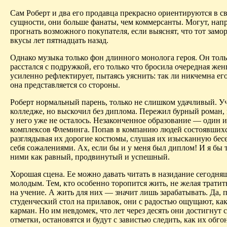
Сам Роберт и два его продавца прекрасно ориентируются в св
сущности, они больше фанаты, чем коммерсанты. Могут, напр
прогнать возможного покупателя, если выяснят, что тот замо
вкусы лет пятнадцать назад.
Однако музыка только фон длинного монолога героя. Он толь
расстался с подружкой, его только что бросила очередная жен
усиленно рефлектирует, пытаясь уяснить: так ли никчемна ег
она представляется со стороны.
Роберт нормальный парень, только не слишком удачливый. У
колледже, но выскочил без диплома. Пережил бурный роман, 
у него уже не осталось. Незаконченное образование — один 
комплексов Флеминга. Попав в компанию людей состоявшихс
разглядывая их дорогие костюмы, слушая их изысканную бесед
себя сожалениями. Ах, если бы и у меня был диплом! И я бы т
ними как равный, продвинутый и успешный.
Хорошая сцена. Ее можно давать читать в назидание сегодн
молодым. Тем, кто особенно торопится жить, не желая тратит
на учение. А жить для них — значит лишь зарабатывать. Да, 
студенче­ский стол на прилавок, они с радостью ощущают, ка
карман. Но им невдомек, что лет через десять они достигнут 
отметки, остановятся и будут с завистью следить, как их обго