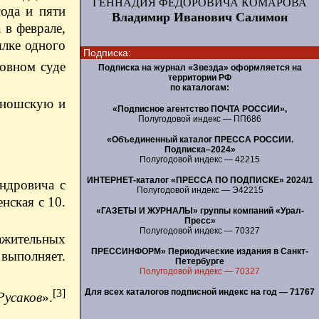
ГЕННАДИЯ ФЕДОРОВИЧА КОМАРОВА
ода и пяти
Владимир Иванович Салимон
 в феврале,
ылке одного
Подписка:
ховном суде
Подписка на журнал «Звезда» оформляется на
территории РФ
по каталогам:
коношскую и
«Подписное агентство ПОЧТА РОССИИ»,
Полугодовой индекс — ПП686
«Объединенный каталог ПРЕССА РОССИИ.
Подписка–2024»
Полугодовой индекс — 42215
ИНТЕРНЕТ-каталог «ПРЕССА ПО ПОДПИСКЕ» 2024/1
андровича с
Полугодовой индекс — Э42215
нская с 10.
«ГАЗЕТЫ И ЖУРНАЛЫ» группы компаний «Урал-
Пресс»
Полугодовой индекс — 70327
ажительных
ПРЕССИНФОРМ» Периодические издания в Санкт-
выполняет.
Петербурге
Полугодовой индекс — 70327
Для всех каталогов подписной индекс на год — 71767
[3]
Русаков
».