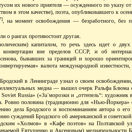
атусом их нового приятеля — осужденного по указу от
ством в этом качестве), поэта, опубликовавшего к осен
7]
, на момент освобождения — безработного, без п
ли о рангах противостоит другая.
волическим) капиталом, то речь здесь идет о двух 
м конвертации вне пределов СССР, и об интерна
сенова, бывавших за границей и хорошо ориентиро
конвертируемая» валюта международной известности,
а Бродский в Ленинграде узнал о своем освобождении
ллектуальных медиа — вышел очерк Ральфа Блюма о
n Soviet Russia» («За`морозки и „оттепель“: художник 
а. Ровно половина (традиционно для «Нью-Йоркера» 
нию дела Бродского и воспоминаниям автора о его
нию суждений Бродского об американской и советской
одским «Холмов» в «Кафе поэтов» на Полтавской ули
еживаемой Евтушенко и Аксеновым) медиареальности 