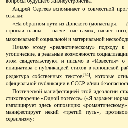
вопросы будущего жизнеустройства.
Андрей Сергеев вспоминает о совместной прог
ссылки:
«На обратном пути из Донского (монастыря. —
Г
строили планы — насчет нас самих, насчет того,
максимальной социальной и материальной несвободы,
Начало этому «реалистическому» подходу к
утопические, а реальные возможности социализаци
этом свидетельствуют и письмо в «Известия» о 
инициатива с публикацией стихов в коношской рай
[14]
редактура собственных текстов
, которые отн
официальной публикации в СССР и/или безопасност
Поэтической манифестацией этой идеологии ст
стихотворение «Одной поэтессе» («Я заражен нор
имплицирует здесь оппозицию «романтическому» 
манифестирует некий «третий путь», противо
сервилизму: