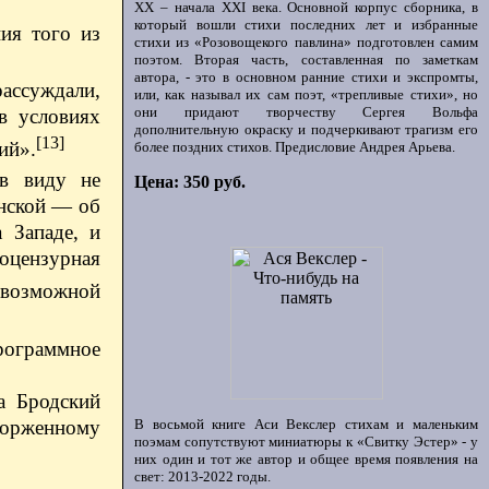
ХХ – начала XXI века. Основной корпус сборника, в
который вошли стихи последних лет и избранные
ия того из
стихи из «Розовощекого павлина» подготовлен самим
поэтом. Вторая часть, составленная по заметкам
автора, - это в основном ранние стихи и экспромты,
рассуждали,
или, как называл их сам поэт, «трепливые стихи», но
они придают творчеству Сергея Вольфа
в условиях
дополнительную окраску и подчеркивают трагизм его
[13]
ий».
более поздних стихов. Предисловие Андрея Арьева.
 в виду не
Цена: 350 руб.
инской — об
 Западе, и
тоцензурная
 возможной
рограммное
а Бродский
торженному
В восьмой книге Аси Векслер стихам и маленьким
поэмам сопутствуют миниатюры к «Свитку Эстер» - у
них один и тот же автор и общее время появления на
свет: 2013-2022 годы.