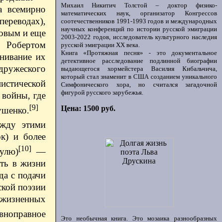
Михаил Никитич Толстой – доктор физико-
а всемирно
математических наук, организатор Конгрессов
ереводах),
соотечественников 1991-1993 годов и международных
научных конференций по истории русской эмиграции
овым и еще
2003-2022 годов, исследователь культурного наследия
 Робертом
русской эмиграции ХХ века.
Книга «Протяжная песня» - это документальное
нивание их
детективное расследование подлинной биографии
дружеского
выдающегося хормейстера Василия Кибальчича,
который стал знаменит в США созданием уникального
нистической
Симфонического хора, но считался загадочной
фигурой русского зарубежья.
 войны, где
[9]
Цена: 1500 руб.
ушенко.
ежду этими
к) и более
[10]
улю)
—
ать в жизни
да с подачи
ской поэзии
 жизненных
вноправное
Это необычная книга. Это мозаика разнообразных