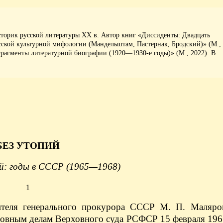
историк русской литературы ХХ в. Автор книг «Диссиденты: Двадцать
усской культурной мифологии (Мандельштам, Пастернак, Бродский)» (М.,
Фрагменты литературной биографии (1920—1930-е годы)» (М., 2022). В
БЕЗ УТОПИЙ
й: годы в СССР (1965—1968)
1
тителя генерального прокурора СССР М. П. Маляро
ловным делам Верховного суда РСФСР 15 февраля 196