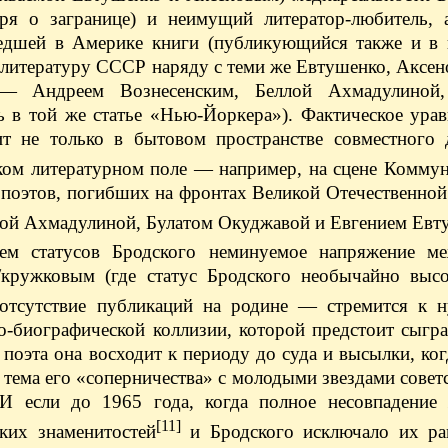
ря о загранице) и неимущий литератор-любитель, 
шедшей в Америке книги (публикующийся также и в п
литературу СССР наряду с теми же Евтушенко, Аксен
 — Андреем Вознесенским, Беллой Ахмадулиной,
 в той же статье «Нью-Йоркера»). Фактическое урав
ит не только в бытовом пространстве совместного 
ском литературном поле — например, на сцене Комму
 поэтов, погибших на фронтах Великой Отечественной
лой Ахмадулиной, Булатом Окуджавой и Евгением Евт
ием статусов Бродского неминуемое напряжение м
кружковым (где статус Бродского необычайно высо
тсутствие публикаций на родине — стремится к н
о-биографической коллизии, которой предстоит сыгр
оэта она восходит к периоду до суда и высылки, ког
тема его «соперничества» с молодыми звездами совет
И если до 1965 года, когда полное несовпадение
[11]
ких знаменитостей
и Бродского исключало их ра