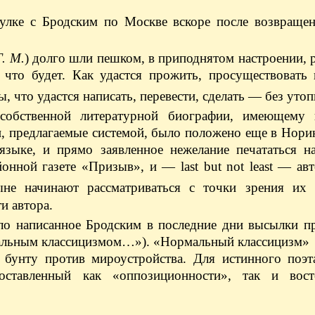
улке с Бродским по Москве вскоре после возвращен
. М.
) долго шли пешком, в приподнятом настроении, 
 что будет. Как удастся прожить, просуществовать 
 что удастся написать, перевести, сделать — без утоп
 собственной литературной биографии, имеющему
и, предлагаемые системой, было положено еще в Нор
языке, и прямо заявленное нежелание печататься на
онной газете «Призыв», и — last but not least — ав
ыне начинают рассматриваться с точки зрения их
и автора.
ало написанное Бродским в последние дни высылки п
мальным классицизмом…»). «Нормальный классицизм»
бунту против мироустройства. Для истинного поэт
поставленный как «оппозиционности», так и вос