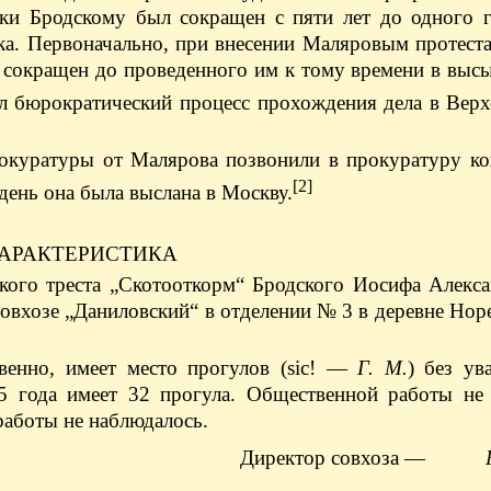
лки Бродскому был сокращен с пяти лет до одного г
ка. Первоначально, при внесении Маляровым протеста
т сокращен до проведенного им к тому времени в выс
ял бюрократический процесс прохождения дела в Вер
прокуратуры от Малярова позвонили в прокуратуру 
[2]
 день она была выслана в Москву.
АРАКТЕРИСТИКА
кого треста „Скотооткорм“ Бродского Иосифа Алекс
совхозе „Даниловский“ в отделении № 3 в деревне Норе
венно, имеет место прогулов (sic! —
Г. М.
) без ув
5 года имеет 32 прогула. Общественной работы не 
работы не наблюдалось.
Директор совхоза —