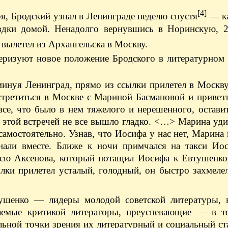
[4]
я, Бродский узнал в Ленинграде неделю спустя
— ка
здки домой. Ненадолго вернувшись в Норинскую, 2
 вылетел из Архангельска в Москву.
ризуют новое положение Бродского в литературном 
инуя Ленинград, прямо из ссылки прилетел в Москву
третиться в Москве с Мариной Басмановой и привезт
все, что было в нем тяжелого и нерешенного, остави
 этой встречей не все вышло гладко. <…> Марина уди
самостоятельно. Узнав, что Иосифа у нас нет, Марина
нали вместе. Ближе к ночи примчался на такси Иос
Васю Аксенова, который потащил Иосифа к Евтушенко
лки прилетел усталый, голодный, он быстро захмеле
ушенко — лидеры молодой советской литературы, 
аемые критикой литераторы, преуспевающие — в т
ной точки зрения их литературный и социальный ста