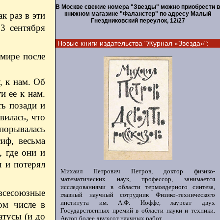
В Москве свежие номера "Звезды" можно приобрести в
книжном магазине "Фаланстер" по адресу Малый
к раз в эти
Гнездниковский переулок, 12/27
3 сентября
Новые книги издательства "Журнал «Звезда»":
мире после
, к нам. Об
и ее к нам.
ть позади и
вилась, что
 порывалась
иф, весьма
, где они и
л и потерял
Михаил Петрович Петров, доктор физико-
математических наук, профессор, занимается
исследованиями в области термоядерного синтеза,
всесоюзные
главный научный сотрудник Физико-технического
института им. А.Ф. Иоффе, лауреат двух
ом числе в
Государственных премий в области науки и техники.
тусы (и до
Автор более двухсот научных работ.