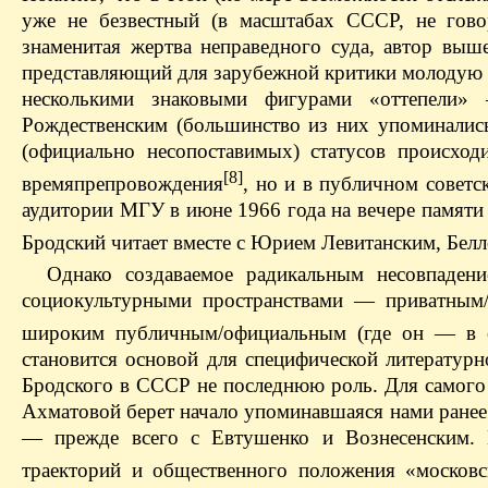
уже не безвестный (в масштабах СССР, не гово
знаменитая жертва неправедного суда, автор вы
представляющий для зарубежной критики молодую 
несколькими знаковыми фигурами «оттепели»
Рождественским (большинство из них упоминались
(официально несопоставимых) статусов происход
[8]
времяпрепровождения
, но и в публичном совет
аудитории МГУ в июне 1966 года на вечере памяти
Бродский читает вместе с Юрием Левитанским, Бел
Однако создаваемое радикальным несовпаден
социокультурными пространствами — приватным/
широким публичным/официальным (где он — в о
становится основой для специфической литературн
Бродского в СССР не последнюю роль. Для самого п
Ахматовой берет начало упоминавшаяся нами ранее 
— прежде всего с Евтушенко и Вознесенским. 
траекторий и общественного положения «московс