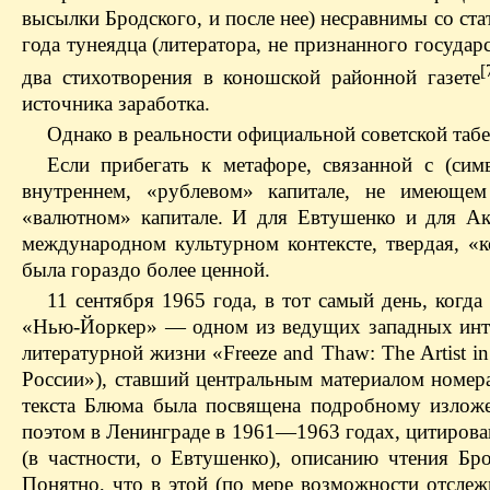
высылки Бродского, и после нее) несравнимы со ст
года тунеядца (литератора, не признанного государ
[
два стихотворения в коношской районной газете
источника заработка.
Однако в реальности официальной советской табе
Если прибегать к метафоре, связанной с (сим
внутреннем, «рублевом» капитале, не имеюще
«валютном» капитале. И для Евтушенко и для Ак
международном культурном контексте, твердая, «
была гораздо более ценной.
11 сентября 1965 года, в тот самый день, когд
«Нью-Йоркер» — одном из ведущих западных инте
литературной жизни «Freeze and Thaw: The Artist i
России»), ставший центральным материалом номер
текста Блюма была посвящена подробному изложе
поэтом в Ленинграде в 1961—1963 годах, цитирова
(в частности, о Евтушенко), описанию чтения Бр
Понятно, что в этой (по мере возможности отсл