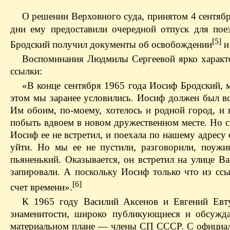
О решении Верховного суда, принятом 4 сентябр
дни ему предоставили очередной отпуск для пое
[5]
Бродский получил документы об освобождении
и
Воспоминания Людмилы Сергеевой ярко характе
ссылки:
«В конце сентября 1965 года Иосиф Бродский, м
этом мы заранее условились. Иосиф должен был вс
Им обоим, по-моему, хотелось и родной город, и 
побыть вдвоем в новом дружественном месте. Но с
Иосиф ее не встретил, и поехала по нашему адресу 
уйти. Но мы ее не пустили, разговорили, поужи
пьяненький. Оказывается, он встретил на улице 
запировали. А поскольку Иосиф только что из ссы
[6]
счет времени».
К 1965 году Василий Аксенов и Евгений Евт
знаменитости, широко публикующиеся и обсужд
материальном плане — члены СП СССР. С официаль