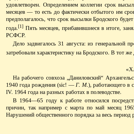
удовлетворен. Определением коллегии срок высы
месяцев — то есть до фактически отбытого им сро
предполагалось, что срок высылки Бродского буде
[1]
года.
Пять месяцев, прибавившиеся в итоге, зан
РСФСР.
Дело задвигалось 31 августа: из генеральной 
затребовали характеристику на Бродского. В тот же
«Х
На рабочего совхоза „Даниловский“ Архангельс
1940 года рождения (sic! —
Г. М.
), работающего в 
IV. 1964 года на разных работах в полеводстве.
В 1964—65 году к работе относился посредст
причин, так например с марта по май месяц 196
Нарушений общественного порядка за весь период 