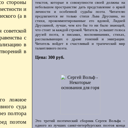
(со стороны
текстов, которые в совокупности своей должны на
небольшом пространстве дать представление о яркой
вестности и
личности и особенной судьбы поэта. Читателю
еского (а в
предлагаются не только стихи Льва Друскина, но
стихи, прокомментированные его вдовой, Лидией
Друскиной, лучше, чем кто бы то ни было знающей,
что стоит за каждой строкой. Читатель услышит голоса
я советской
друзей поэта, в письмах, воспоминаниях, стихах,
равенства с
рассказывающих о драме гонений и эмиграции.
Читатель войдет в счастливый и трагический мир
ализацию в
талантливого поэта.
творений в
Цена: 300 руб.
ого ложное
вного суда
рез полтора
Это третий поэтический сборник Сергея Вольфа –
ред поэтом
одного из лучших санкт-петербургских поэтов конца