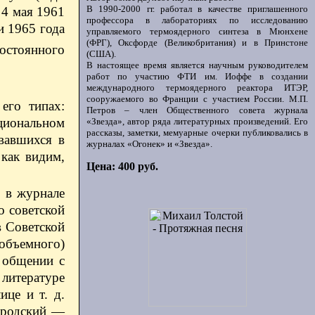
В 1990-2000 гг. работал в качестве приглашенного
 4 мая 1961
профессора в лабораториях по исследованию
и 1965 года
управляемого термоядерного синтеза в Мюнхене
(ФРГ), Оксфорде (Великобритания) и в Принстоне
остоянного
(США).
В настоящее время является научным руководителем
работ по участию ФТИ им. Иоффе в создании
международного термоядерного реактора ИТЭР,
сооружаемого во Франции с участием России. М.П.
его типах:
Петров – член Общественного совета журнала
циональном
«Звезда», автор ряда литературных произведений. Его
рассказы, заметки, мемуарные очерки публиковались в
вавшихся в
журналах «Огонек» и «Звезда».
 как видим,
Цена: 400 руб.
, в журнале
 советской
в Советской
объемного)
 общении с
 литературе
це и т. д.
Бродский —