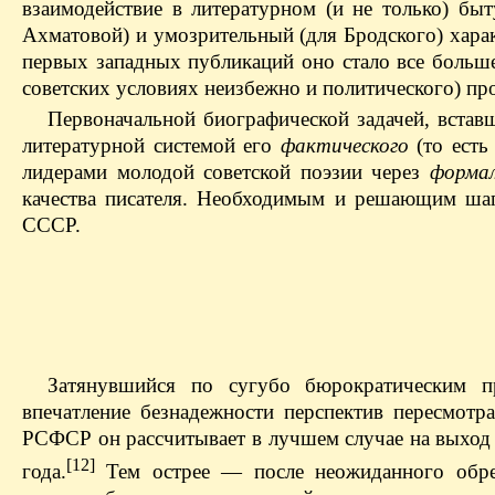
взаимодействие в литературном (и не только) быт
Ахматовой) и умозрительный (для Бродского) харак
первых западных публикаций оно стало все больше 
советских условиях неизбежно и политического) пр
Первоначальной биографической задачей, встав
литературной системой его
фактического
(то есть
лидерами молодой советской поэзии через
формал
качества писателя. Необходимым и решающим шаг
СССР.
Затянувшийся по сугубо бюрократическим п
впечатление безнадежности перспектив пересмот
РСФСР он рассчитывает в лучшем случае на выход 
[12]
года.
Тем острее — после неожиданного обре