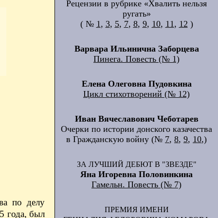
Рецензии в рубрике «Хвалить нельзя
ругать»
( №
1
,
3
,
5
,
7
,
8
,
9
,
10
,
11
,
12
)
Варвара Ильинична Заборцева
Пинега. Повесть (№ 1)
Елена Олеговна Пудовкина
Цикл стихотворений (№ 12)
Иван Вячеславович Чеботарев
Очерки по истории донского казачества
в Гражданскую войну (№
7
,
8
,
9
,
10
,)
ЗА ЛУЧШИЙ ДЕБЮТ В "ЗВЕЗДЕ"
Яна Игоревна Половинкина
Гамельн. Повесть (№ 7)
ва по делу
ПРЕМИЯ ИМЕНИ
5 года, был