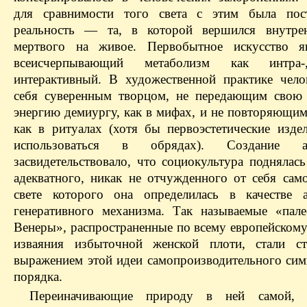
для сравнимости того света с этим была пост
реальность — та, в которой вершился внутре
мертвого на живое. Первобытное искусство я
всеисчерпывающий метаболизм как интр
интерактивный. В художественной практике чело
себя суверенным творцом, не передающим свою
энергию демиургу, как в мифах, и не повторяющим
как в ритуалах (хотя бы первоэстетические изде
использоваться в обрядах). Создание ар
засвидетельствовало, что социокультура поднялас
адекватного, никак не отчужденного от себя само
свете которого она определилась в качестве 
генеративного механизма. Так называемые «пале
Венеры», распространенные по всему европейскому
изваяния избыточной женской плоти, стали ст
выражением этой идеи самопроизводительного сим
порядка.
Переиначивающие природу в ней самой, 