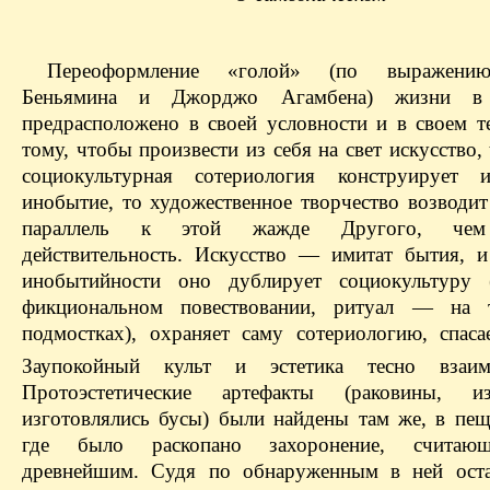
Переоформление «голой» (по выражению
Беньямина и Джорджо Агамбена) жизни в 
предрасположено в своей условности и в своем т
тому, чтобы произвести из себя на свет искусство, 
социокультурная сотериология конструирует и
инобытие, то художественное творчество возводит
параллель к этой жажде Другого, чем
действительность. Искусство — имитат бытия, и
инобытийности оно дублирует социокультур
фикциональном повествовании, ритуал — на т
подмостках), охраняет саму сотериологию, спасае
Заупокойный культ и эстетика тесно взаимо
Протоэстетические артефакты (раковины, 
изготовлялись бусы) были найдены там же, в пещ
где было раскопано захоронение, считаю
древнейшим. Судя по обнаруженным в ней оста