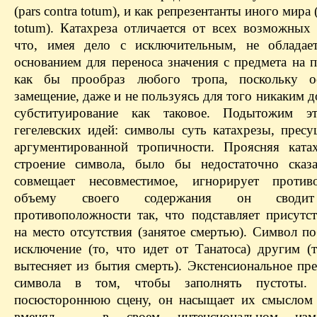
(pars contra totum), и как репрезентанты иного мира 
totum). Катахреза отличается от всех возможных 
что, имея дело с исключительным, не обладае
основанием для переноса значения с предмета на 
как бы прообраз любого тропа, поскольку ос
замещение, даже и не пользуясь для того никаким 
субституирование как таковое. Подытожим э
гегелевских идей: символы суть катахрезы, прес
аргументированной тропичности. Проясняя катах
строение символа, было бы недостаточно сказ
совмещает несовместимое, игнорирует против
объему своего содержания он сводит
противоположности так, что подставляет присутст
на место отсутствия (занятое смертью). Символ п
исключение (то, что идет от Танатоса) другим (т
вытесняет из бытия смерть). Экстенсиональное пр
символа в том, чтобы заполнять пустоты
посюстороннюю сцену, он насыщает их смыслом 
вменял — в своем интенсиональном из