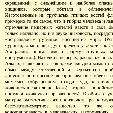
скрещенный с сильнейшим и наиболее опасн
хищников, которые обитали в обледенело
Изготовленные из трубчатых птичьих костей фл
примерно то же самое, что и гибрид человека и льв
стремление пещерных жителей ввести в свое б
только наглядно, но и в звуке инаковость, посредс
«остранялось» рутинное восприятие мира. (Per
чуринги, хранилища душ предков у аборигенов 
Австралии, иногда имели форму струнных м
инструментов). Находки в пещерах, расположенных
Альпах, включают в себя также фигурки мамонтов
обмен между естественной и сверхъестественно
допускал эстетическое воспроизведение обеих:
мимесисе (обращенном отсюда туда, к почив
живопись в святилище Ласко), второй — в пойези
противоположную направленность). В обоих случа
материалом эстетического производства равно слу
бессмертно-смертное вещество, то же с
консервировалось в человеческих захоронениях.