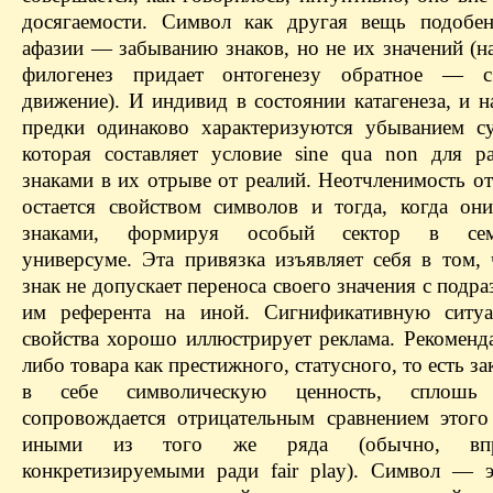
досягаемости. Символ как другая вещь подобе
афазии — забыванию знаков, но не их значений (н
филогенез придает онтогенезу обратное —
движение). И индивид в состоянии катагенеза, и 
предки одинаково характеризуются убыванием су
которая составляет условие sine qua non для р
знаками в их отрыве от реалий. Неотчленимость о
остается свойством символов и тогда, когда они
знаками, формируя особый сектор в семи
универсуме. Эта привязка изъявляет себя в том, 
знак не допускает переноса своего значения с подр
им референта на иной. Сигнификативную ситуа
свойства хорошо иллюстрирует реклама. Рекоменда
либо товара как престижного, статусного, то есть 
в себе символическую ценность, сплош
сопровождается отрицательным сравнением этого
иными из того же ряда (обычно, впр
конкретизируемыми ради fair play). Символ — э