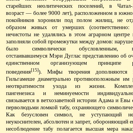
старейших неолитических поселений, в Чатал
возраст — более 9000 лет), расположенном в южно
покойников хоронили под полом жилищ, не отд
образом живых от умерших (соответственно:
нечистоты не удалялись в этом аграрном центре н
заполняли собой промежутки между домов: наруше
было символически обусловленным, пр
отстаивавшемуся Мэри Дуглас представлению об о
единственном организующем принципе ри
[15]
поведения
). Мифы творения дополняются
Гильгамеше диаметрально противоположным им 
неотвратимости ухода из жизни. Комплем
пангенезиса и неминуемости индивидуаль
связывается в ветхозаветной истории Адама и Евы
перволюдьми ломкой табу, охраняющего символиче
Как безусловен символ, не уступающий не
неукоснителен, абсолютен и запрет, обороняющий ег
несоблюдение табу полагается высшая мера нака