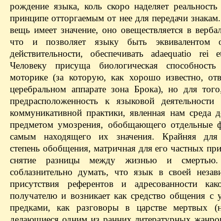
рождение языка, коль скоро наделяет реальность
принципе отторгаемым от нее для передачи знакам.
вещь имеет значение, оно овеществляется в верба
что и позволяет языку быть эквивалентом о
действительности, обеспечивать adaequatio rei et 
Человеку присуща биологическая способность
моторике (за которую, как хорошо известно, отв
церебральном аппарате зона Брока), но для того
предрасположенность к языковой деятельности
коммуникативной практики, явленная нам среда д
предметом умозрения, обобщающего отдельные 
самым находящего их значения. Крайняя дл
степень обобщения, матричная для его частных пр
снятие разницы между жизнью и смертью
соблазнительно думать, что язык в своей незав
присутствия референтов и адресованности как
получателю и возникает как средство общения с 
предками, как разговоры в царстве мертвых (
делающиеся одним из ранних литературных жанров