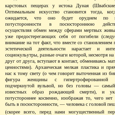
карстовых пещерах у истока Дуная (Швабские
Оптимальным искусство становится тогда, ког
ожидается, что оно будет орудием по в
потусторонности в посюстороннюю действи
осуществляя обмен между сферами мертвых жив
уже предостерегающих себя от погибели (следу
внимание на тот факт, что вместе со становлением
эстетической деятельности нарастает и интер
социокульутры, разные очаги которой, несмотря на
друг от друга, вступают в контакт, обмениваясь м
ценностями). Архаическая мелкая пластика и пря
нас к тому свету (о чем говорит выточенная из б
фигура женщины с гипертрофированной
подчеркнутой вульвой, но без головы — самый
известных образ рождающей смерти), и ук
потустороннее косвенно, изображая то, чего нет
быть в посюсторонности, — человека с головой пе
(скорее всего, перед нами могущественный пер