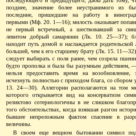
последующего и предыдущего, дабы дать тому, чт
позднее, значение более неустранимого из бы
последние, пришедшие на работу в виноград
первыми (Мф. 20. 1—16); милость оказывает попав
не первый встречный, а шествовавший за свя
левитом добрый самарянин (Лк. 10. 25—37); б
находит путь домой и наслаждается родительско
большей, чем к его старшему брату (Лк. 15. 11—32)
следует выбирать с поля ранее, чем созрела пшени
будто прополка и была бы разумным действием, 
нельзя предоставить время на возобновление,
исчезнуть полностью с приходом блага, со сбором
13. 24—30). Аллегории располагаются на том ме
которого открывается вид на консерватизм сим
реликтово сотериологичны в не слишком благоп
того обстоятельствах, когда взявшая разгон истор
бывшее непреложным фактом спасение в разр
величины.
В своем еще вещном бытовании символ подг