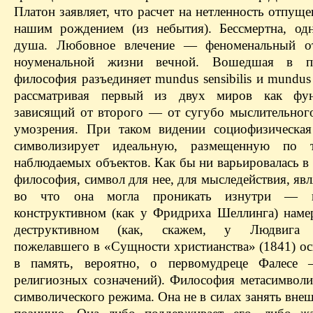
Платон заявляет, что расчет на нетленность отпущ
нашим рождением (из небытия). Бессмертна, одн
душа. Любовное влечение — феноменальный от
ноуменальной жизни вечной. Вошедшая в по
философия разъединяет mundus sensibilis и mundus in
рассматривая первый из двух миров как фун
зависящий от второго — от сугубо мыслительного
умозрения. При таком видении социофизическая
символизирует идеальную, размещенную по 
наблюдаемых объектов. Как бы ни варьировалась в
философия, символ для нее, для мыследействия, явл
во что она могла проникать изнутри — н
конструктивном (как у Фридриха Шеллинга) наме
деструктивном (как, скажем, у Людвига 
пожелавшего в «Сущности христианства» (1841) о
в память, вероятно, о первомудреце Фалесе
религиозных созначений). Философия метасимволи
символического режима. Она не в силах занять вн