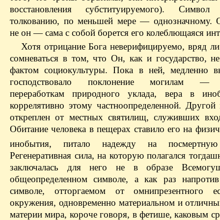
восстановления субституируемого). Символ 
толкованию, по меньшей мере — однозначному. 
не он — сама с собой борется его колеблющаяся инт
Хотя отрицание Бога неверифицируемо, вряд ли
сомневаться в том, что Он, как и государство, н
фактом социокультуры. Пока в ней, медленно в
господствовало поклонение могилам — 
переработкам природного уклада, вера в ино
коррелятивно этому частноопределенной. Другой
откреплен от местных святилищ, служивших вхо
Обитание человека в пещерах ставило его на физи
инобытия, питало надежду на посмертную
Регенеративная сила, на которую полагался тогдаш
заключалась для него не в образе Всемогу
общеопределенном символе, а как раз напроти
символе, отторгаемом от омнипрезентного ест
окружения, одновременно материальном и отличны
материи мира, короче говоря, в фетише, каковым с