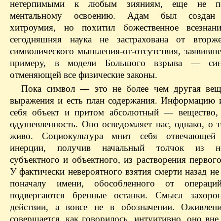
нетерпимыми к любым зияниям, еще не по
ментальному освоению. Адам был создан
хитроумия, но похитил божественное всезнан
сегодняшняя наука не застрахована от вторж
символического мышления-от-отсутствия, заявивше
примеру, в модели Большого взрыва — синг
отменяющей все физические законы.
Пока символ — это не более чем другая вещ
выражения и есть план содержания. Информацию и
себя объект и притом абсолютный — вещество,
одушевленность. Оно осведомляет нас, однако, о 
живо. Социокультура мнит себя отвечающе
инерции, получив начальный толчок из не
субъектного и объектного, из растворения первог
У фактически невероятного взятия смерти назад н
поначалу имени, обособленного от операци
подвергаются бренные останки. Смысл захор
действии, а вовсе не в обозначении. Оживлен
совершается, как говорилось, интуитивно, оно вн