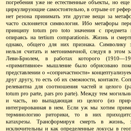
погребения уже не естественные объекты, но еще 
циркулирующие самостоятельно, в отрыве от рефер
нет резона принимать эти другие вещи за метаф
часто склоняется симвология. Ибо метафоры пер
принципу totum pro toto значения с предмета 
опираясь на tertium comparationis. Жизнь и смер
однако, общего для них признака. Символику 
нельзя считать и метонимичной, следуя в этом 
Леви-Брюлем, в работах которого (1910—19
«примитивное» мышление было обрисовано пок
представлении о «сопричастности» концептуализуе
друг другу, то есть об их смежности, контакте. Со
релевантна для соотношения частей и целого (par
totum pro parte, pars pro parte). Между тем могиль
и часть, но выпадающая из целого (из прир
интегрированная в нем. Если уж мы хотим прим
терминологию риторики, то в них приходитс
катахрезы. Трансформируя смерть в жизнь, з
исключительны и как определенные локусы в геоп