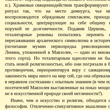
п.). Храмовые священнодействия трансформируют 
ритуал так, что на место демиурга, чье ми
воспроизводится обрядовым спектаклем, приход
социальности, центрирующее на себе общину 
порукой ее долговечности. Подавив Церковь, 
тоталитарные режимы попытались перенять
пересаживании архаического символизма в историч
(почитание мумии первопредка революционн
Ленина, упокоенной в Мавзолее, — один из множе
этого сорта). Но тоталитарным идеологиям не б
стать новой религиозностью, ибо они погрязали в
противоречии, переориентируя веру с санкцион
законность мира иного на мир сей, где она обрекала
в неравном состязании с опытным знанием (в чем 
посетителей Мавзолея выставленные на показ мощи
не в искусственной природе своей нетленности?).
Иначе, чем и искусство и религия, обходится 
философия. Отвлеченно-спекулятивное мышление с