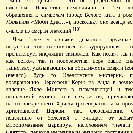
темой сообщения — его непосредственно не
смыслом. Искусство символично и без экс
обращения к символам (вроде Белого кита в ром
Мелвилла «Моби Дик…»), поскольку оно всегда ес
[18]
смысла из смерти значений.
Чем более условными делаются наружные 
искусства, тем настойчивее конкурирующая с 
препятствует инфляции символов. Как поли-, так 
как ветхо-, так и новозаветная вера равно с
таинствах, указывающих на обратимость смерти (ко
(начало), будь то Элевсинские мистерии, п
возвращению Персефоны-Коры из Аида в земно
явление Яхве Моисею в пламенеющей и те
неопалимой купине, или евхаристия, причащаю
плоти воскресшего Христа (регенеративны и проч
христианской Церкви: так, елеосвящение сп
исцелению от болезней и очищает от забыт
миропомазание маркирует наложением «печати
Святого» переход индивида из низшего состояния в