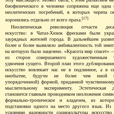
биофизического в человеке сопряжена еще одна 
неолитических погребений, в которых черепа с
[17]
хоронились отдельно от всего праха.
Неолитическая революция отчасти десак
искусство: в Чатал-Хююк фресками были укр
заурядных жителей города. В дальнейшем разви
более и более выявляло амбивалентность той имит
на которую было нацелено. «Красота мир спасет» 
из сторон совершаемого художественным т
удвоения сущего. Второй план этого дублирования
искусство вовлекает нас не в подлинное, а в с
инобытие, будучи не более чем иной (р
упорядоченной) формой, приданной чувственном
мыслительному эксперименту. Эстетическая де
становится главным проводником низложения симво
формально-тропическое и кладезем, из которо
подстановки одного на место другого язык. Из 
усилению надежности социокультуры искусство