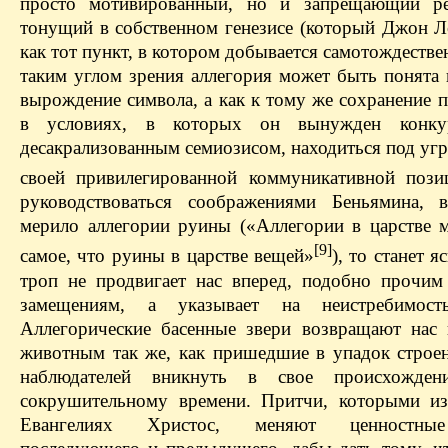
просто мотивированный, но и запрещающий ре
тонущий в собственном генезисе (который Джон Л
как тот пункт, в котором добывается самотождестве
таким углом зрения аллегория может быть понята 
вырождение символа, а как к тому же сохранение 
в условиях, в которых он вынужден конку
десакрализованным семиозисом, находиться под уг
своей привилегированной коммуникативной пози
руководствоваться соображениями Беньямина, 
мерило аллегории руины («Аллегории в царстве 
[9]
самое, что руины в царстве вещей»
), то станет я
троп не продвигает нас вперед, подобно прочи
замещениям, а указывает на неистребимость
Аллегорические басенные звери возвращают нас
животным так же, как пришедшие в упадок строе
наблюдателей вникнуть в свое происхожден
сокрушительному времени. Притчи, которыми из
Евангелиях Христос, меняют ценностны