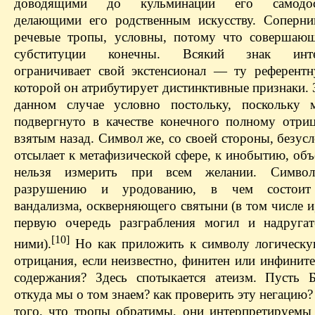
доводящими до кульминации его самодост
делающими его родственным искусству. Соперни
речевые тропы, условны, потому что совершаю
субституции конечны. Всякий знак интен
ограничивает свой экстенсионал — ту референтн
которой он атрибутирует дистинктивные признаки.
данном случае условно постольку, поскольку 
подвергнуто в качестве конечного полному отри
взятым назад. Символ же, со своей стороны, безусл
отсылает к метафизической сфере, к инобытию, об
нельзя измерить при всем желании. Символ
разрушению и уродованию, в чем состоит
вандализма, оскверняющего святыни (в том числе и
первую очередь разграбления могил и надругат
[10]
ними).
Но как приложить к символу логическ
отрицания, если неизвестно, финитен или инфинит
содержания? Здесь спотыкается атеизм. Пусть
откуда мы о том знаем? как проверить эту негацию
того, что тропы обратимы, они интерпретируемы 