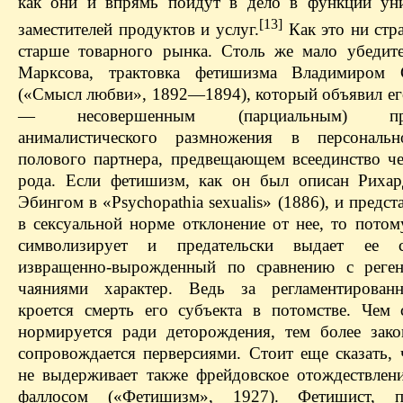
как они и впрямь пойдут в дело в функции ун
[13]
заместителей продуктов и услуг.
Как это ни стр
старше товарного рынка. Столь же мало убедите
Марксова, трактовка фетишизма Владимиром 
(«Смысл любви», 1892—1894), который объявил ег
— несовершенным (парциальным) прео
анималистического размножения в персональ
полового партнера, предвещающем всеединство че
рода. Если фетишизм, как он был описан Риха
Эбингом в «Psychopathia sexualis» (1886), и предст
в сексуальной норме отклонение от нее, то потом
символизирует и предательски выдает ее с
извращенно-вырожденный по сравнению с реген
чаяниями характер. Ведь за регламентирован
кроется смерть его субъекта в потомстве. Чем 
нормируется ради деторождения, тем более зак
сопровождается перверсиями. Стоит еще сказать, 
не выдерживает также фрейдовское отождествлен
фаллосом («Фетишизм», 1927). Фетишист, 