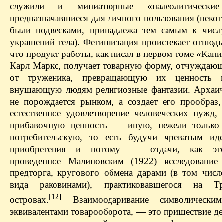
служили и миниатюрные «палеолитические
предназначавшиеся для личного пользования (неко
были подвесками, принадлежа тем самым к чис
украшений тела). Фетишизация проистекает отнюдь
что продукт работы, как писал в первом томе «Капи
Карл Маркс, получает товарную форму, отчуждаю
от труженика, превращающую их ценность
внушающую людям религиозные фантазии. Архаи
не порождается рынком, а создает его прообраз,
естественное удовлетворение человеческих нужд, 
прибавочную ценность — иную, нежели только 
потребительскую, то есть будучи чреватым ид
приобретения и потому — отдачи, как эт
проведенное Малиновским (1922) исследовани
предторга, кругового обмена дарами (в том числ
вида раковинами), практиковавшегося на Тр
[12]
островах.
Взаимоодаривание символически
эквивалентами товарооборота, — это пришествие де