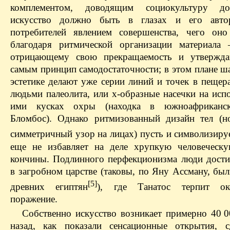
комплементом, доводящим социокультуру д
искусство должно быть в глазах и его авто
потребителей явлением совершенства, чего оно
благодаря ритмической организации материала
отрицающему свою прекращаемость и утвержд
самым принцип самодостаточности; в этом плане ш
эстетике делают уже серии линий и точек в пещер
людьми палеолита, или х-образные насечки на исп
ими кусках охры (находка в южноафриканс
Бломбос). Однако ритмизованный дизайн тел (н
симметричный узор на лицах) пусть и символизирует 
еще не избавляет на деле хрупкую человеческ
кончины. Подлинного перфекционизма люди дости
в загробном царстве (таковы, по Яну Ассману, бы
[5]
древних египтян
), где Танатос терпит око
поражение.
Собственно искусство возникает примерно 40 0
назад, как показали сенсационные открытия, 