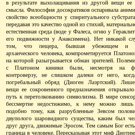
в результате выхолащивания из другой вещи ее 
смысла. Философия досократиков оспаривала аними
свойство всеобщности у спиритуального субстрат
передавая это качество одной из стихий, материально
естественная среда (воде у Фалеса, огню у Гераклит
его подвижности у Анаксимена). Нет никакой сл
том, что пещера, бывшая убежищем и с
архаического человека, компрометируется Платоно
на которой разыгрывается обман зрителей. Полем
с Платоном киники были, несмотря на фи
контроверзу, не слишком далеки от него, когд
погребальный обряд (Диоген Лаэртский). Лише
вещи ее сокровенного предназначения открывал
путь к перетолкованию символизма. В мире сенсо
бессмертие недостижимо, к нему можно лишь 
подобно тому, как разрубленные Зевсом полов
двуполого шаровидного существа, каким был че
друг друга, движимые Эросом. Тем самым Бог есть
граница в человеке. Пересказывая этот миф Диоти