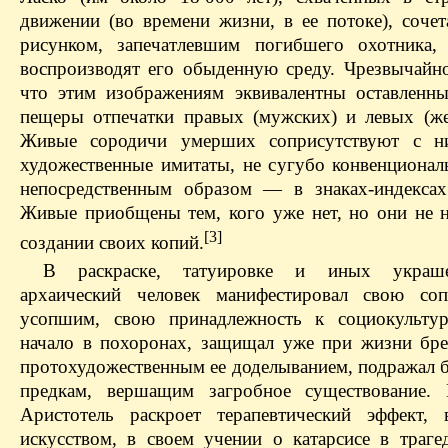
движении (во времени жизни, в ее потоке), сочет
рисунком, запечатлевшим погибшего охотника,
воспроизводят его обыденную среду. Чрезвычайно
что этим изображениям эквивалентны оставленны
пещеры отпечатки правых (мужских) и левых (же
Живые сородичи умерших соприсутствуют с н
художественные имитаты, не сугубо конвенциональ
непосредственным образом — в знаках-индексах
Живые приобщены тем, кого уже нет, но они не 
[3]
создании своих копий.
В раскраске, татуировке и иных украш
архаический человек манифестировал свою соп
усопшим, свою принадлежность к социокультур
начало в похоронах, защищал уже при жизни бр
протохудожественным ее доделыванием, подражал 
предкам, вершащим загробное существование.
Аристотель раскроет терапевтический эффект,
искусством, в своем учении о катарсисе в траге