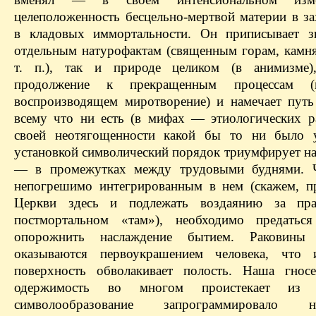
целеположенность бесцельно-мертвой материи в за
в кладовых иммортальности. Он приписывает з
отдельным натурофактам (священным горам, камн
т. п.), так и природе целиком (в анимизме),
продолжение к прекращенным процессам (
воспроизводящем миротворение) и намечает путь
всему что ни есть (в мифах — этиологических ра
своей неотягощенности какой бы то ни было у
установкой символический порядок триумфирует на
— в промежутках между трудовыми буднями. 
непогрешимо интегрированным в нем (скажем, п
Церкви здесь и подлежать воздаянию за пра
постмортальном «там»), необходимо предатьс
опорожнить наслаждение бытием. Раковин
оказываются первоукрашением человека, что 
поверхность обволакивает полость. Наша гносе
одержимость во многом проистекает из 
символообразование запрограммировало