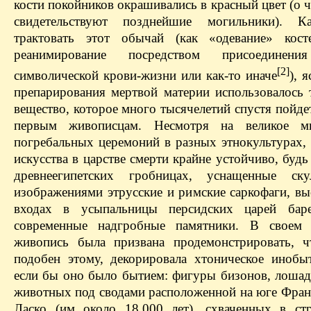
кости покойников окрашивались в красный цвет (о
свидетельствуют позднейшие могильники).
трактовать этот обычай (как «одевание» кост
реанимирование посредством присоедине
[2]
символической крови-жизни или как-то иначе
), 
препарирования мертвой материи использовалось 
вещество, которое много тысячелетий спустя пойде
первым живописцам. Несмотря на великое мн
погребальных церемоний в разных этнокультурах, 
искусства в царстве смерти крайне устойчиво, будь
древнеегипетских гробницах, уснащенные ску
изображениями этрусские и римские саркофаги, вы
входах в усыпальницы персидских царей бар
современные надгробные памятники. В своем 
живопись была призвана продемонстрировать, 
подобен этому, декорировала хтоническое инобыт
если бы оно было бытием: фигуры бизонов, лошад
животных под сводами расположенной на юге Фра
Ласко (им около 18 000 лет), схваченных в ст