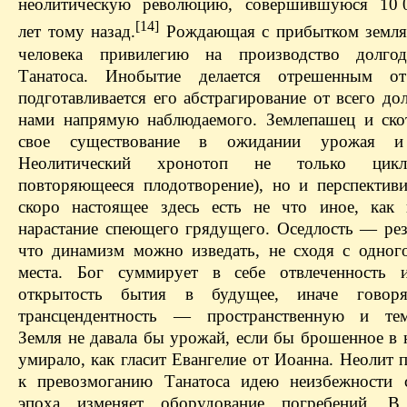
неолитическую революцию, совершившуюся 10 
[14]
лет тому назад.
Рождающая с прибытком земля
человека привилегию на производство долгод
Танатоса. Инобытие делается отрешенным о
подготавливается его абстрагирование от всего д
нами напрямую наблюдаемого. Землепашец и ско
свое существование в ожидании урожая и
Неолитический хронотоп не только цикл
повторяющееся плодотворение), но и перспективи
скоро настоящее здесь есть не что иное, как 
нарастание спеющего грядущего. Оседлость — резу
что динамизм можно изведать, не сходя с одног
места. Бог суммирует в себе отвлеченность 
открытость бытия в будущее, иначе говор
трансцендентность — пространственную и тем
Земля не давала бы урожай, если бы брошенное в 
умирало, как гласит Евангелие от Иоанна. Неолит
к превозмоганию Танатоса идею неизбежности 
эпоха изменяет оборудование погребений. 