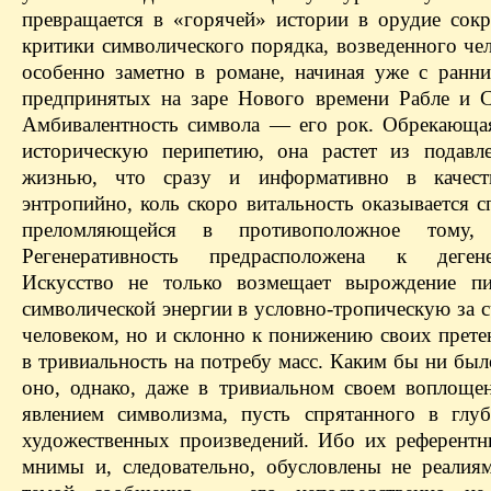
превращается в «горячей» истории в орудие сок
критики символического порядка, возведенного че
особенно заметно в романе, начиная уже с ранни
предпринятых на заре Нового времени Рабле и С
Амбивалентность символа — его рок. Обрекающа
историческую перипетию, она растет из подавл
жизнью, что сразу и информативно в качест
энтропийно, коль скоро витальность оказывается 
преломляющейся в противоположное тому,
Регенеративность предрасположена к дегенер
Искусство не только возмещает вырождение пи
символической энергии в условно-тропическую за с
человеком, но и склонно к понижению своих прете
в тривиальность на потребу масс. Каким бы ни был
оно, однако, даже в тривиальном своем воплощен
явлением символизма, пусть спрятанного в глу
художественных произведений. Ибо их референтн
мнимы и, следовательно, обусловлены не реалия