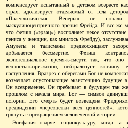
компенсирует испытанный в детском возрасте ка
страх, идолизирует отделяемый от тела деторо
«Палеолитические Венеры» не попал
маскулиноцентричного зрения Фрейда. И все же м
что фетиш («эрзац») восполняет некое отсутствие
пениса у женщин, как мнилось Фрейду), заслужива
Амулеты и талисманы предвосхищают захоро
добывается бессмертие. Фетиш контрапоз
экзистенциальное время-к-смерти так, что оно 
вечностью-при-жизни, нейтрализует кончину
наступления. Вразрез с оберегами Бог не компенса
возмещает опустошающее экзистенцию будущее в
Он всевременен. Он пребывает в будущем так же
прошлом с начала мира. Бог — символ двинувш
истории. Его смерть будет возвещена Фридрих
предвидении «переоценки всех ценностей», кот
грянуть с прекращением человеческой истории.
Эпифания озаряет социокультуру, когда та в