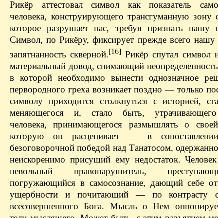
Рикёр аттестовал символ как показатель само
человека, конструирующего трансгуманную зону с
которое разрушает нас, требуя признать нашу г
Символ, по Рикёру, фиксирует прежде всего нашу 
[16]
запятнанность скверной.
Рикёр спутал символ 
материальный довод, снимающий неопределенность 
в которой необходимо вынести однозначное ре
первородного греха возникает поздно — только пос
символу приходится столкнуться с историей, ст
меняющегося и, стало быть, утрачивающего
человека, принимающегося размышлять о своей
которую он расценивает — в сопоставлен
безоговорочной победой над Танатосом, одержанно
неискоренимо присущий ему недостаток. Челове
невольный правонарушитель, преступаю
погружающийся в самосознание, дающий себе от
ущербности и почитающий — по контрасту
всесовершенного Бога. Мысль о Нем оппонируе
телу мыслящего. Может быть, с этим разъятием ме