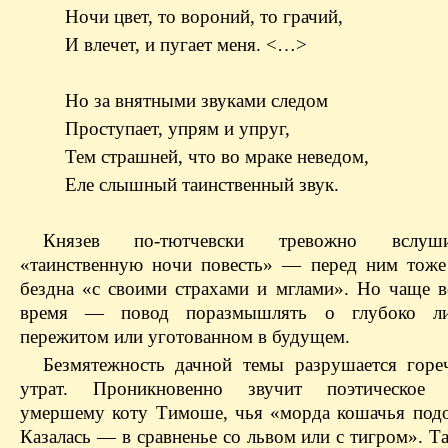
Ночи цвет, то вороний, то грачий,
И влечет, и пугает меня. <…>
Но за внятными звуками следом
Проступает, упрям и упруг,
Тем страшней, что во мраке неведом,
Еле слышный таинственный звук.
Князев по-тютчевски тревожно вслуш
«таинственную ночи повесть» — перед ним тоже
бездна «с своими страхами и мглами». Но чаще в
время — повод поразмышлять о глубоко л
пережитом или уготованном в будущем.
Безмятежность дачной темы разрушается гор
утрат. Проникновенно звучит поэтическое 
умершему коту Тимоше, чья «морда кошачья подо
Казалась — в сравненье со львом или с тигром». Т