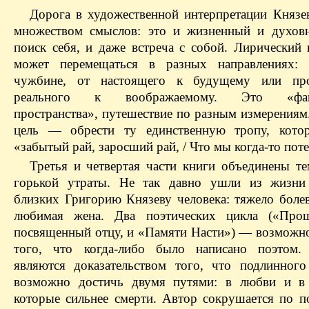
Дорога в художественной интерпретации Князев
множеством смыслов: это и жизненный и духов
поиск себя, и даже встреча с собой. Лирический 
может перемещаться в разных направлениях:
чужбине, от настоящего к будущему или пр
реального к воображаемому. Это «фант
пространства», путешествие по разным измерениям
цель — обрести ту единственную тропу, котор
«забытый рай, заросший рай, / Что мы когда-то пот
Третья и четвертая части книги объединены те
горькой утраты. Не так давно ушли из жизни
близких Григорию Князеву человека: тяжело боле
любимая жена. Два поэтических цикла («Про
посвященный отцу, и «Памяти Насти») — возможно
того, что когда-либо было написано поэтом.
являются доказательством того, что подлинного
возможно достичь двумя путями: в любви и в 
которые сильнее смерти. Автор сокрушается по п