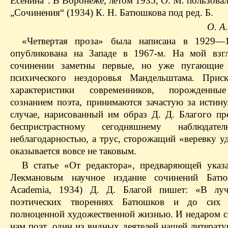
Есенина“. В Воронеже, летом 1935, О. М. пользова
„Сочинения“ (1934) К. Н. Батюшкова под ред. Б.
О. А
«Четвертая проза» была написана в 1929—1
опубликована на Западе в 1967-м. На мой взг
сочинении заметны первые, но уже пугающие 
психического нездоровья Мандельштама. Приск
характеристики современников, порожденн
сознанием поэта, принимаются зачастую за истину
случае, нарисованный им образ Д. Д. Благого пре
беспристрастному сегодняшнему наблюдат
неблагодарностью, а трус, сторожащий «веревку у
оказывается вовсе не таковым.
В статье «От редактора», предваряющей указ
Лекмановым научное издание сочинений Батю
Academia, 1934) Д. Д. Благой пишет: «В лу
поэтических творениях Батюшков и до сих
полноценной художественной жизнью. И недаром 
нам поэт, один из видных деятелей нашей литерату