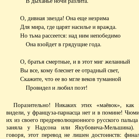
В дыханье ночи разлита.
О, дивная звезда! Она еще незрима
Для мира, где царят насилье и вражда.
Но тьма рассеется: над ним непобедимо
Она взойдет в грядущие года.
О, братья смертные, и в этот миг желанный
Вы все, комy блеснет ее отрадный свет,
Скажите, что ее во мгле веков туманной
Провидел и любил поэт!
Поразительно! Никаких этих «маёвок», как
видели, у француза-парнасца нет и в помине! Чюм
их из своего предреволюционного русского пальца
заняла у Надсона или Якубовича-Мельшина). 
говоря, этот перевод не лишен достоинств: финал