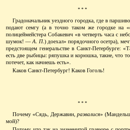
* * *
Градоначальник уездного городка, где в паршив
подают семгу (а в точно таком же городке на 
полицеймейстера Собакевич «в четверть часа с не
шумок! —
А. П
.) доехал» порядочного осетра), меч
предстоящем генеральстве в Санкт-Петербурге: «Т
есть две рыбицы: ряпушка и корюшка, такие, что т
потечет, как начнешь есть».
Каков Санкт-Петербург! Каков Гоголь!
* * *
Почему «Сядь, Державин,
развалися
» (Мандельш
мой)?
Потому что так на знаменитой гравюре с портре