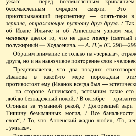
ужасе — перед бессмысленным кривляние
бессмысленным смрадом смерти. Это
приоткрывающий перспективу — опять-таки 
зеркала, отражающие пустоту друг друга
. / Так
об Иване Ильиче и об Анненском узнаем мы, 
человеку
дается то, что не дано
поэту
(светлый 
полужирный — Ходасевича. —
А. П.
)» (С. 298—299
Обратим внимание не только на «зеркала», отра
друга, но и на навязчивое повторение слов «человек
Представляется, что два поздних стихотворе
Иванова в какой-то мере порождены этим
противостоят ему (Иванов всегда был — эстетическ
— на стороне Анненского, вспомним такие его
люблю безнадежный покой, / В октябре — хризантем
Огоньки за туманной рекой, / Догоревшей зари
Тишину безымянных могил, / Все банальности 
слов“, / То, что Анненский жадно любил, /То, че
Гумилев».