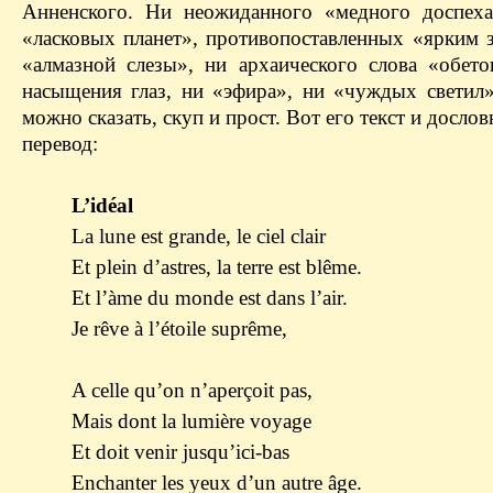
Анненского. Ни неожиданного «медного доспех
«ласковых планет», противопоставленных «ярким з
«алмазной слезы», ни архаического слова «обето
насыщения глаз, ни «эфира», ни «чуждых светил»
можно сказать, скуп и прост. Вот его текст и досло
перевод:
L’idéal
La lune est grande, le ciel clair
Et plein d’astres, la terre est blême.
Et l’àme du monde est dans l’air.
Je rêve à l’étoile suprême,
A celle qu’on n’aperçoit pas,
Mais dont la lumière voyage
Et doit venir jusqu’ici-bas
Enchanter les yeux d’un autre âge.