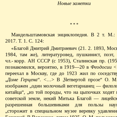
Новые заметки
* * *
Мандельштамовская энциклопедия. В 2 т. М
2017. Т. 1. С. 124:
«Благой Дмитрий Дмитриевич (21. 2. 1893, Моск
1984, там же), литературовед, пушкинист, поэт, 
чл.- корр. АН СССР (с 1953), Сталинская пр. (19
познакомился, вероятно, в 1919—20 в
Феодосии
<
переехал в Москву, где до 1923 жил по соседств
„
Доме Герцена
“. <…> В „Четвертой прозе“ О. М
изображен „один молочный вегетарианец — филоло
китайца“, „из той породы, что на цыпочках ходят
советской земле, некий Митька Благой — лицейск
разрешенная большевиками для пользы нау
„сторожит в специальном музее веревку удавлен