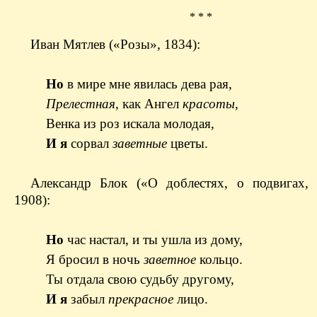
* * *
Иван Мятлев («Розы», 1834):
Но
в мире мне явилась дева рая,
Прелестная
, как Ангел
красоты
,
Венка из роз искала молодая,
И я
сорвал
заветные
цветы.
Александр Блок («О доблестях, о подвигах,
1908):
Но
час настал, и ты ушла из дому,
Я бросил в ночь
заветное
кольцо.
Ты отдала свою судьбу другому,
И я
забыл
прекрасное
лицо.