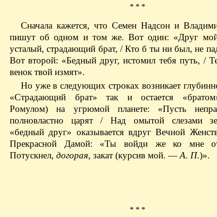
* * *
Сначала кажется, что Семен Надсон и Владим
пишут об одном и том же. Вот один: «Друг мой
усталый, страдающий брат, / Кто б ты ни был, не п
Вот второй: «Бедный друг, истомил тебя путь, / Т
венок твой измят».
Но уже в следующих строках возникает глубинно
«Страдающий брат» так и остается «братом
Ромулом) на угрюмой планете: «Пусть непр
полновластно царят / Над омытой слезами 
«бедный друг» оказывается вдруг Вечной Женст
Прекрасной Дамой: «Ты войди же ко мне от
Потускнел,
догорая
, закат (курсив мой. —
А. П.
)».
* * *