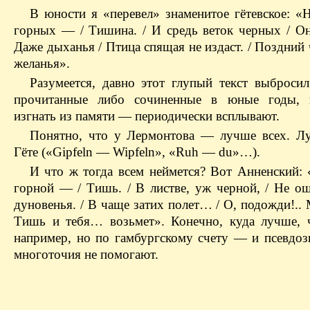
В юности я «перевел» знаменитое гётевское: «
горных — / Тишина. / И средь веток черных / Он
Даже дыханья / Птица спящая не издаст. / Поздний ч
желанья».
Разумеется, давно этот глупый текст выбросил
прочитанные либо сочиненные в юные годы, 
изгнать из памяти — периодически всплывают.
Понятно, что у Лермонтова — лучше всех. Л
Гёте («Gipfeln — Wipfeln», «Ruh — du»…).
И что ж тогда всем неймется? Вот Анненский:
горной — / Тишь. / В листве, уж черной, / Не о
дуновенья. / В чаще затих полет… / О, подожди!.. 
Тишь и тебя… возьмет». Конечно, куда лучше, 
например, но по гамбургскому счету — и псевдоз
многоточия не помогают.