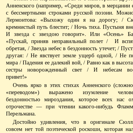
Анненского (например, «Среди миров, в мерцании 
с бессмертными строками русской поэзии. Можн
Лермонтова: «Выхожу один я на дорогу; / Ск
кремнистый путь блестит; / Ночь тиха. Пустыня вне
И звезда с звездою говорит». Или «Осень» Ба
«Пускай, приняв неправильный полет / И вспя
обретая, / Звезда небес в бездонность утечет; / Пус
другая: / Не явствует земле ущерб одной, / Не п
мира / Падения ее далекий вой, / Равно как в высота
сестры новорожденный свет / И небесам во
привет!»
Очень ярко в этих стихах Анненского (сложно
«переводом») выражено изумление челов
бездонностью мироздания, которое всех нас о
отрочестве — при чтении какого-нибудь Фламм
Перельмана.
Достойно удивления, что в оригинале Сюл
совсем нет той поэтической роскоши, которая нал