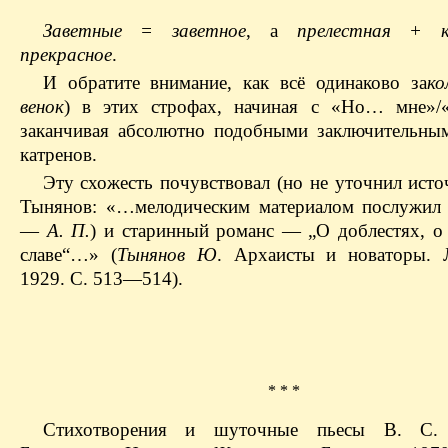
Заветные = заветное
, а
прелестная + 
прекрасное
.
И обратите внимание, как всё одинаково за
ко
венок
) в этих строфах, начиная с «Но… мне»
заканчивая абсолютно подобными заключительны
катренов.
Эту схожесть почувствовал (но не уточнил исто
Тынянов: «…мелодическим материалом послужил 
—
А. П.
) и старинный романс — „О доблестях, о 
славе“…» (
Тынянов Ю
. Архаисты и новаторы. 
1929. С. 513—514).
* * *
Стихотворения и шуточные пьесы В. С. 