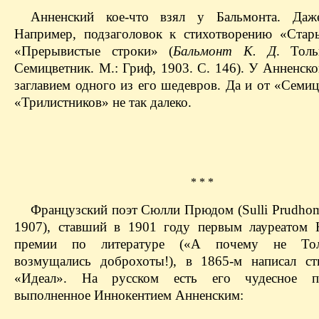
Анненский кое-что взял у Бальмонта. Даже
Например, подзаголовок к стихотворению «Ста
«Прерывистые строки» (
Бальмонт К. Д
. Толь
Семицветник. М.: Гриф, 1903. С. 146). У Анненско
заглавием одного из его шедевров. Да и от «Семи
«Трилистников» не так далеко.
* * *
Французский поэт Сюлли Прюдом (Sulli Prudh
1907), ставший в 1901 году первым лауреатом 
премии по литературе («А почему не То
возмущались доброхоты!), в 1865-м написал ст
«Идеал». На русском есть его чудесное пе
выполненное Иннокентием Анненским: