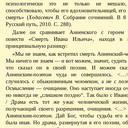
психологически это не только не мешало
способствовало, чтобы его вдохновительницей, ег
смерть» (
Ходасевич В
. Собрание сочинений. В 8 
Русский путь, 2010. С. 288).
Далее он сравнивает Анненского с героем 
повести «Смерть Ивана Ильича», находя в 
принципиальную разницу:
«Мы не знаем, как встретил смерть Анненский-
ч
Мы ничего не знаем — и вот можем, значит, судить
что сказал он в своей поэзии. И можем сказ
Анненским-
поэтом
чуда не совершилось. <
случилось с обыкновенным
человеком
, а не с
поэ
Осмысление — очищение. Оно наступает иногда оч
но никогда не „слишком поздно“. Так было с Иван
/ Драма есть тот же ужас человеческой жизни
получающий своего разрешения, очищения. <…>
Анненским-
поэтом
. Дай Бог, чтобы судьба его
к
была иная. Но драма, развернутая в его поэзии, о