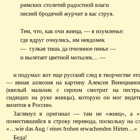
римских столетий радостной влаги
песней бродячей журчит в вас струя.
Тем, что, как очи жнеца, — в изумленье:
где вдруг очнулись, им невдомек
— гулкая тишь да пчелиное пенье —
и вылетает цветной мотылек… —
и подумал: вот еще русский след в творчестве эт
— явная аллюзия на картину Алексея Венециан
(квелый мальчик с серпом смотрит на пестры
сидящих на руке жницы), которую он мог видет
визитов в Россию.
Заглянул в оригинал — там не «жнец», а «
поместившийся в строку перевода, поскольку на с
«…wie das Aug / eines frohen erwachenden Hirten…»
Беда!