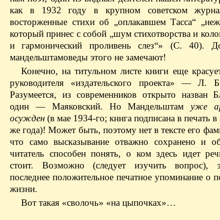
как в 1932 году в крупном советском журнал
восторженные стихи об „оплакавшем Тасса“ „неж
который принес с собой „шум стихотворства и коло
и гармонический проливень слез“» (С. 40). Д
мандельштамоведы этого не замечают!
Конечно, на титульном листе книги еще красуе
руководителя «издательского проекта» — Л. Б
Разумеется, из современников открыто назван 
один — Маяковский. Но Мандельштам
уже а
осужден
(в мае 1934-го; книга подписана в печать в 
же года)! Может быть, поэтому нет в тексте его фам
что само высказывание отважно сохранено и о
читатель способен понять, о ком здесь идет реч
стоит. Возможно (следует изучить вопрос), 
последнее положительное печатное упоминание о п
жизни.
Вот такая «сволочь» «на цыпочках»…