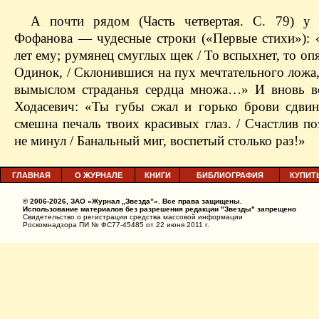
А почти рядом (Часть четвертая. С. 79) у 
Фофанова — чудесные строки («Первые стихи»): 
лет ему; румянец смуглых щек / То вспыхнет, то опя
Одинок, / Склонившися на пух мечтательного ложа,
вымыслом страданья сердца множа…» И вновь в
Ходасевич: «Ты губы сжал и горько брови сдвин
смешна печаль твоих красивых глаз. / Счастлив по
не минул / Банальный миг, воспетый столько раз!»
ГЛАВНАЯ
О ЖУРНАЛЕ
КНИГИ
БИБЛИОГРАФИЯ
КУПИТ
© 2006-2026, ЗАО «Журнал „Звезда”». Все права защищены.
Использование материалов без разрешения редакции "Звезды" запрещено
Свидетельство о регистрации средства массовой информации
Роскомнадзора ПИ № ФС77-45485 от 22 июня 2011 г.