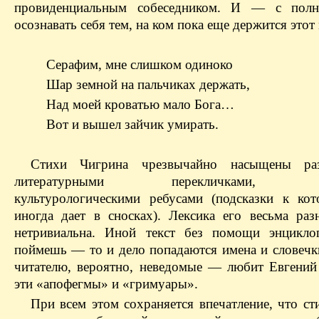
провиденциальным собеседником. И — с пол
осознавать себя тем, на ком пока еще держится этот
Серафим, мне слишком одиноко
Шар земной на пальчиках держать,
Над моей кроватью мало Бога…
Вот и вышел зайчик умирать.
Стихи Чигрина чрезвычайно насыщены ра
литературными перекличками, ал
культурологическими ребусами (подсказки к ко
иногда дает в сносках). Лексика его весьма раз
нетривиальна. Иной текст без помощи энцикло
поймешь — то и дело попадаются имена и словечк
читателю, вероятно, неведомые — любит Евгений
эти «апофегмы» и «гримуары».
При всем этом сохраняется впечатление, что ст