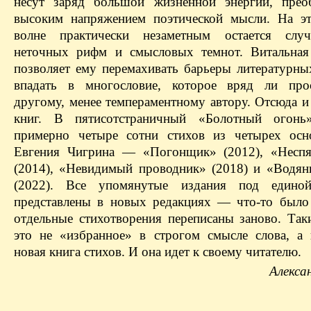
несут заряд большой жизненной энергии, прео
высоким напряжением поэтической мысли. На э
волне практически незаметным остается слу
неточных рифм и смысловых темнот. Витальная
позволяет ему перемахивать барьеры литературны
впадать в многословие, которое вряд ли про
другому, менее темпераментному автору. Отсюда и
книг. В пятисотстраничный «Болотный огонь
примерно четыре сотни стихов из четырех осн
Евгения Чигрина — «Погонщик» (2012), «Неспя
(2014), «Невидимый проводник» (2018) и «Водян
(2022). Все упомянутые издания под едино
представлены в новых редакциях — что-то было
отдельные стихотворения переписаны заново. Так
это не «избранное» в строгом смысле слова, а 
новая книга стихов. И она идет к своему читателю.
Алекса