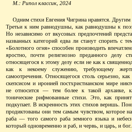
М.: Рипол классик, 2024
Одним стихи Евгения Чигрина нравятся. Другим 
Третьи к ним равнодушны, как равнодушны к поэ
Но независимо от вкусовых предпочтений предста
названных категорий едва ли станут спорить с те
«Болотного огня» способен производить впечатлен
яростно, почти религиозно преданного делу сти
относящегося к этому делу если не как к священно
как к некоему служению, требующему жерт
самоотречения. Относящегося столь серьезно, как
скепсисом и иронией постхристианском мире никт
не относится — тем более к такой архаике, к
тонические рифмованные стихи. Это, как принят
подкупает. В искренность этих стихов веришь. По
продиктованы они тем самым чувством, которое на
раба — того самого раба земного языка и небес
который одновременно и раб, и червь, и царь, и бог.