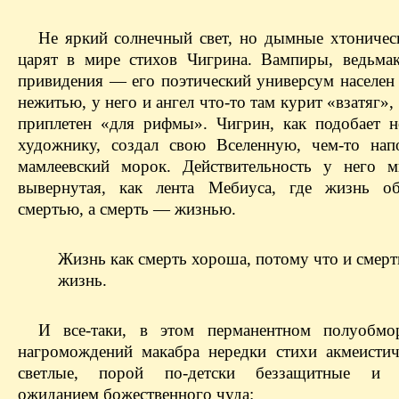
Не яркий солнечный свет, но дымные хтоничес
царят в мире стихов Чигрина. Вампиры, ведьмак
привидения — его поэтический универсум населен 
нежитью, у него и ангел что-то там курит «взатяг», 
приплетен «для рифмы». Чигрин, как подобает 
художнику, создал свою Вселенную, чем-то на
мамлеевский морок. Действительность у него м
вывернутая, как лента Мебиуса, где жизнь об
смертью, а смерть — жизнью.
Жизнь как смерть хороша, потому что и смерт
жизнь.
И все-таки, в этом перманентном полуобмо
нагромождений макабра нередки стихи акмеистич
светлые, порой по-детски беззащитные и 
ожиданием божественного чуда: