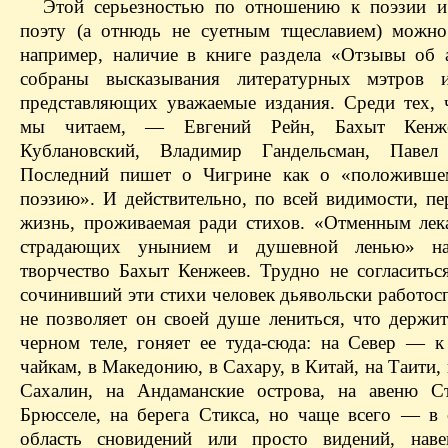
Этой серьезностью по отношению к поэзии и
поэту (а отнюдь не суетным тщеславием) можно
например, наличие в книге раздела «Отзывы об а
собраны высказывания литературных мэтров и
представляющих уважаемые издания. Среди тех, 
мы читаем, — Евгений Рейн, Бахыт Кенж
Кублановский, Владимир Гандельсман, Павел 
Последний пишет о Чигрине как о «положивше
поэзию». И действительно, по всей видимости, п
жизнь, проживаемая ради стихов. «Отменным лек
страдающих унынием и душевной ленью» на
творчество Бахыт Кенжеев. Трудно не согласиться
сочинивший эти стихи человек дьявольски работос
не позволяет он своей душе лениться, что держит
черном теле, гоняет ее туда-сюда: на Север — к
чайкам, в Македонию, в Сахару, в Китай, на Таити, 
Сахалин, на Андаманские острова, на авеню С
Брюсселе, на берега Стикса, но чаще всего — в
область сновидений или просто видений, наве