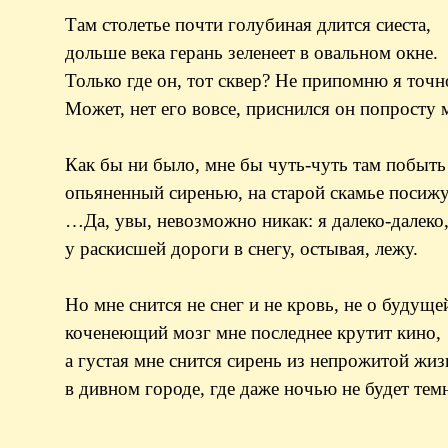
Там столетье почти голубиная длится сиеста,
дольше века герань зеленеет в овальном окне.
Только где он, тот сквер? Не припомню я точно
Может, нет его вовсе, приснился он попросту 
Как бы ни было, мне бы чуть-чуть там побыт
опьяненный сиренью, на старой скамье посижу.
…Да, увы, невозможно никак: я далеко-далеко
у раскисшей дороги в снегу, остывая, лежу.
Но мне снится не снег и не кровь, не о будуще
коченеющий мозг мне последнее крутит кино,
а густая мне снится сирень из непрожитой жиз
в дивном городе, где даже ночью не будет тем