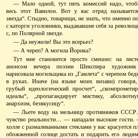
— Мало одной, тут пять комиссий надо, чтоб
весь этот Вавилон. Вот у вас отряд называетс
звезда“. Стыдно, товарищи, не знать, что именно п
с каторги уголовники, выдававшие себя за революц
с, по Полярной звезде.
— Да неужели! Вы это всерьез?
— А череп? А могила Йорика?
Тут мне становится просто смешно: на лист
анонсом вечера поэзии Шекспира художник
нарисовала могильщика из „Гамлета“ с черепом бе
в руках. Иначе (на языке моих визави) говоря,
грубый идеологический просчет“, „скомпромети
идеалы“, „пропагандирует мистику, абсолютну
анархизм, безвкусицу“.
— Льете воду на мельницу противников ССС
чувство реальности… — нападали высокие гости.
холле с размалеванными стеклами у вас красуется п
обожженной солнце достать и подарить его людям!