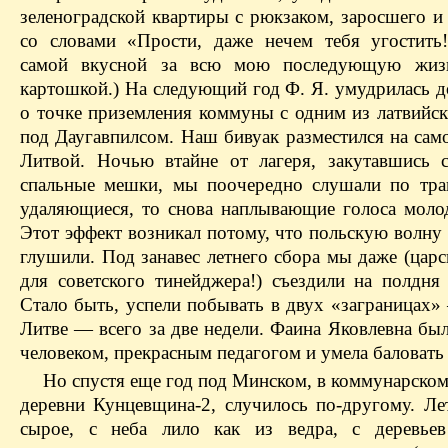
зеленоградской квартиры с рюкзаком, заросшего и
со словами «Прости, даже нечем тебя угостить
самой вкусной за всю мою последующую жиз
картошкой.) На следующий год Ф. Я. умудрилась д
о точке приземления коммуны с одним из латвийск
под Даугавпилсом. Наш бивуак разместился на сам
Литвой. Ночью втайне от лагеря, закутавшись 
спальные мешки, мы поочередно слушали по тра
удаляющиеся, то снова наплывающие голоса моло
Этот эффект возникал потому, что польскую волну
глушили. Под занавес летнего сбора мы даже (цар
для советского тинейджера!) съездили на полдня
Стало быть, успели побывать в двух «заграницах»
Литве — всего за две недели. Фаина Яковлевна бы
человеком, прекрасным педагогом и умела баловать 
Но спустя еще год под Минском, в коммунарском
деревни Кунцевщина-2, случилось по-другому. Ле
сырое, с неба лило как из ведра, с деревьев