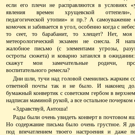
если его плечи не расправляются в условиях «
явления времен хрущевской оттепели»,
педагогической утопии» и пр.? А самоуважение 
комочек и забивается в угол, особенно когда с небес
то сеет, то барабанит, то хлещет? Нет, моя
метеорологический экзамен не снесла. Я нап
жалобное письмо (с элементами угрозы, разум
остроты сюжета) и коварно затаился в ожидании:
скажут мои замечательные родичи, проф
воспитательного ремесла?
Дни шли, тучи над головой сменились жарким с
ответной почты так и не было. И наконец до
бумажный конвертик с советским гербом в верхнем
надписан маминой рукой, а все остальное почерком 
«Здравствуй, Антоша!
Рады были очень увидеть конверт в почтовом ящ
Но содержание письма было очень грустное. Я дв
под впечатлением твоего настроения и даже п