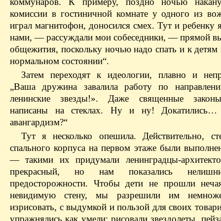
коммунаров. К примеру, поздно ночью накану
комиссии в гостиничной комнате у одного из во
играл магнитофон, доносился смех. Тут и ребенку 
нами, — рассуждали мои собеседники, — прямой в
общежития, поскольку ночью надо спать и к детям
нормальном состоянии“.
Затем переходят к идеологии, плавно и неп
„Ваша дружина завалила работу по направлени
ленинские звезды!». Даже священные закон
написаны на стеклах. Ну и ну! Докатились…
авангардизм?“
Тут я несколько опешила. Действительно, с
спального корпуса на первом этаже были выполнен
— такими их придумали ленинградцы-архитекто
прекрасный, но нам показались нелиш
предосторожности. Чтобы дети не прошли неча
невидимую стену, мы разрешили им немноже
изрисовать, с выдумкой и пользой для своих товар
упражнялись как умели: рисовали звездолеты, пейз