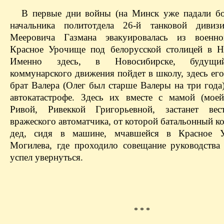
В первые дни войны (на Минск уже падали б
начальника политотдела 26-й танковой дивиз
Мееровича Газмана эвакуировалась из военно
Красное Урочище под белорусской столицей в Н
Именно здесь, в Новосибирске, будущи
коммунарского движения пойдет в школу, здесь ег
брат Валера (Олег был старше Валеры на три года
автокатастрофе. Здесь их вместе с мамой (мое
Ривой, Ривеккой Григорьевной, застанет ве
вражеского автоматчика, от которой батальонный к
дед, сидя в машине, мчавшейся в Красное 
Могилева, где проходило совещание руководства 
успел увернуться.
* * *