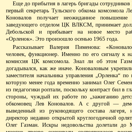
Еще до прибытия в лагерь бригады сотрудник
первый секретарь Тульского обкома комсомола Л
Коновалов получает неожиданное повышение
заведующего отделом ЦК ВЛКСМ, принимает дол
Дебольской и прибывает на новое место 
«Орленок». Это произошло осенью 1965 года.
Рассказывает Валерия Пименова: «Коновал
человек, функционер. Именно по его сигналу к н
комиссия ЦК комсомола. Знал ли об этом Газм
догадывался, как же иначе. Коноваловым укрепил
заместителя начальника управления „Орленка“ по 
которую менее года временно занимал Олег Семе
из педагогики роптали, поскольку контраст бил в гл
стороны, чуждый их работе по „зажиганию детс
обкомовец Лев Коновалов. А с другой — демо
выведенный из руководящего состава лагеря, 
директор недавно открытой круглогодичной орля
Олег Газман. Искры недовольства долетали до 
многие трезво оценивали состоявшуюся рокир