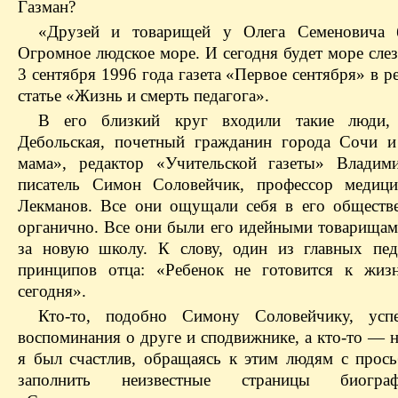
Газман?
«Друзей и товарищей у Олега Семеновича 
Огромное людское море. И сегодня будет море сле
3 сентября 1996 года газета «Первое сентября» в 
статье «Жизнь и смерть педагога».
В его близкий круг входили такие люди,
Дебольская, почетный гражданин города Сочи и
мама», редактор «Учительской газеты» Владим
писатель Симон Соловейчик, профессор медиц
Лекманов. Все они ощущали себя в его обществ
органично. Все они были его идейными товарищам
за новую школу. К слову, один из главных пед
принципов отца: «Ребенок не готовится к жиз
сегодня».
Кто-то, подобно Симону Соловейчику, успе
воспоминания о друге и сподвижнике, а кто-то — 
я был счастлив, обращаясь к этим людям с прос
заполнить неизвестные страницы биогра