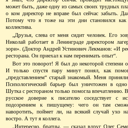
может быть, даже одну из самых своих трудных пл
о ком директор не вправе был сейчас забыть. Да
Потому что я тоже на эти дни становился как
коллектива.
„Друзья, слева от меня сидит человек. Его зов
Николай работает в Ленинграде директором лаге
зори». (Доктор Андрей Устинович Лекманов: «И ре
ресторана. Он приехал к нам перенимать опыт“.
Вот это поворот! Я был до некоторой степени о
И только спустя пару минут понял, как помо
„представлением“ старый знакомый. Меня приняли 
Психологический барьер был уничтожен в одно
Шутка с рестораном только помогла впечатлению. 
русское доверие к писателю соседствует с и
подозрением к пишущему: чего он там смож
наворотить, поймет ли, на всякий случай ухо н
востро. А тут я коллега.
„Интересно, братцы, — сказал вдруг Олег Сем