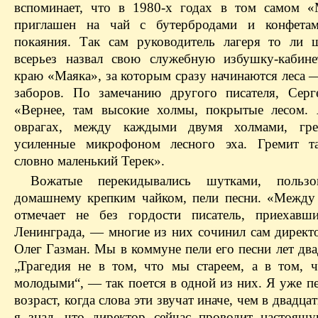
вспоминает, что в 1980-х годах в том самом 
приглашен на чай с бутербродами и конфета
покаяния. Так сам руководитель лагеря то ли 
всерьез назвал свою служебную избушку-кабин
краю «Маяка», за которым сразу начинаются леса 
заборов. По замечанию другого писателя, Серг
«Вернее, там высокие холмы, покрытые лесом.
оврагах, между каждыми двумя холмами, гре
усиленные микрофоном лесного эха. Гремит та
словно маленький Терек».
Вожатые перекидывались шутками, пользо
домашнему крепким чайком, пели песни. «Межд
отмечает не без гордости писатель, приехавш
Ленинграда, — многие из них сочинил сам директ
Олег Газман. Мы в коммуне пели его песни лет два
„Трагедия не в том, что мы стареем, а в том, ч
молодыми“, — так поется в одной из них. Я уже п
возраст, когда слова эти звучат иначе, чем в двадца
я знал, что директор сейчас проводит настоящу