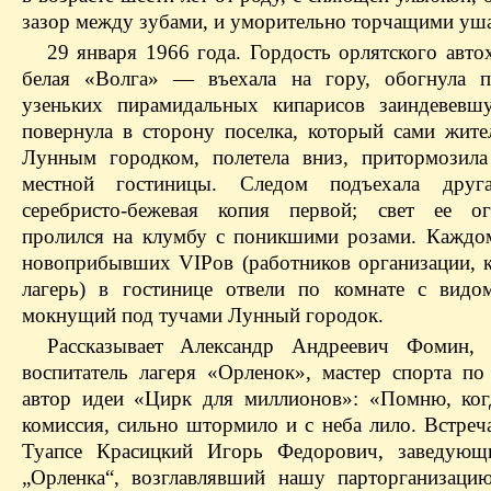
зазор между зубами, и уморительно торчащими уш
29 января 1966 года. Гордость орлятского авто
белая «Волга» — въехала на гору, обогнула п
узеньких пирамидальных кипарисов заиндевевш
повернула в сторону поселка, который сами жите
Лунным городком, полетела вниз, притормозил
местной гостиницы. Следом подъехала друг
серебристо-бежевая копия первой; свет ее о
пролился на клумбу с поникшими розами. Каждо
новоприбывших VIPов (работников организации,
лагерь) в гостинице отвели по комнате с вид
мокнущий под тучами Лунный городок.
Рассказывает Александр Андреевич Фомин, 
воспитатель лагеря «Орленок», мастер спорта по 
автор идеи «Цирк для миллионов»: «Помню, ког
комиссия, сильно штормило и с неба лило. Встреч
Туапсе Красицкий Игорь Федорович, заведующ
„Орленка“, возглавлявший нашу парторганизацию