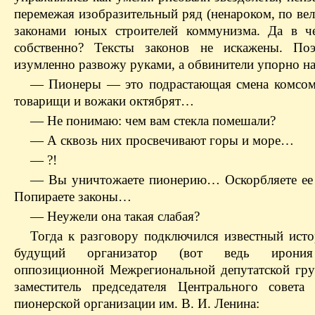
перемежая изобразительный ряд (ненароком, по ве
законами юных строителей коммунизма. Да в ч
собственно? Тексты законов не искажены. По
изумленно развожу руками, а обвинители упорно н
— Пионеры — это подрастающая смена комсом
товарищи и вожаки октябрят…
— Не понимаю: чем вам стекла помешали?
— А сквозь них просвечивают горы и море…
— ?!
— Вы уничтожаете пионерию… Оскорбляете е
Попираете законы…
— Неужели она такая слабая?
Тогда к разговору подключился известный исто
будущий организатор (вот ведь ирония
оппозиционной Межрегиональной депутатской гру
заместитель председателя Центрального совета
пионерской организации им. В. И. Ленина: