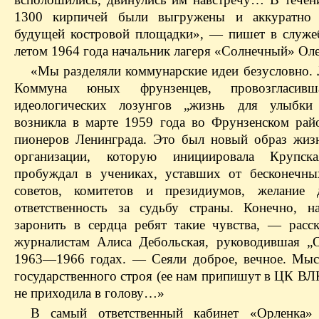
1300 кирпичей были выгружены и аккуратно
будущей костровой площадки», — пишет в служе
летом 1964 года начальник лагеря «Солнечный» Оле
«Мы разделяли коммунарские идеи безусловно. 
Коммуна юных фрунзенцев, провозгласивш
идеологических лозунгов „жизнь для улыбки 
возникла в марте 1959 года во Фрунзенском ра
пионеров Ленинграда. Это был новый образ жиз
организации, которую инициировала Крупс
пробуждал в учениках, уставших от бесконечны
советов, комитетов и президиумов, желание д
ответственность за судьбу страны. Конечно, н
заронить в сердца ребят такие чувства, — расс
журналистам Алиса Дебольская, руководившая „
1963—1966 годах. — Сеяли доброе, вечное. Мыс
государственного строя (ее нам припишут в ЦК ВЛ
не приходила в голову…»
В самый ответственный кабинет «Орленка» 