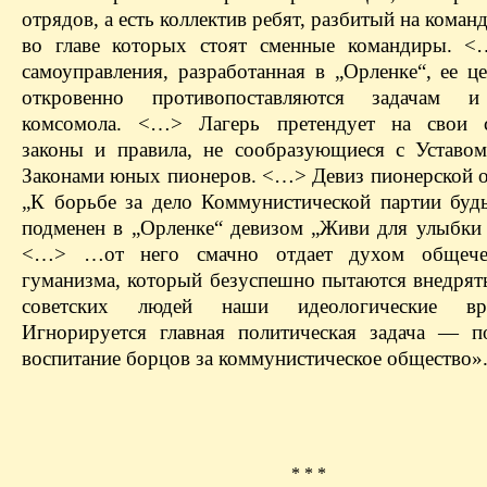
отрядов, а есть коллектив ребят, разбитый на коман
во главе которых стоят сменные командиры. <
самоуправления, разработанная в „Орленке“, ее ц
откровенно противопоставляются задачам и
комсомола. <…> Лагерь претендует на свои с
законы и правила, не сообразующиеся с Устав
Законами юных пионеров. <…> Девиз пионерской о
„К борьбе за дело Коммунистической партии будь
подменен в „Орленке“ девизом „Живи для улыбки 
<…> …от него смачно отдает духом общечел
гуманизма, который безуспешно пытаются внедрять
советских людей наши идеологические в
Игнорируется главная политическая задача — п
воспитание борцов за коммунистическое общество»
* * *