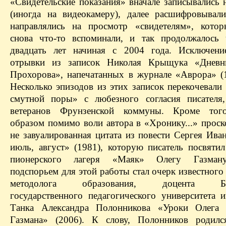
«Свидетельские показания» вначале записывались 
(иногда на видеокамеру), далее расшифровывали
направлялись на просмотр «свидетелям», кото
снова что-то вспоминали, и так продолжалось
двадцать лет начиная с 2004 года. Исключени
отрывки из записок Николая Крыщука «Дневн
Прохорова», напечатанных в журнале «Аврора» (
Несколько эпизодов из этих записок перекочевали
смутной поры» с любезного согласия писателя
ветеранов Фрунзенской коммуны. Кроме того
образом помимо воли автора в «Хронику...» проск
не завуалированная цитата из повести Сергея Ива
июль, август» (1981), которую писатель посвятил
пионерского лагеря «Маяк» Олегу Газман
подспорьем для этой работы стал очерк известного
методолога образования, доцента Бел
государственного педагогического университета 
Танка Александра Полонникова «Уроки Олега 
Газмана» (2006). К слову, Полонников родилс