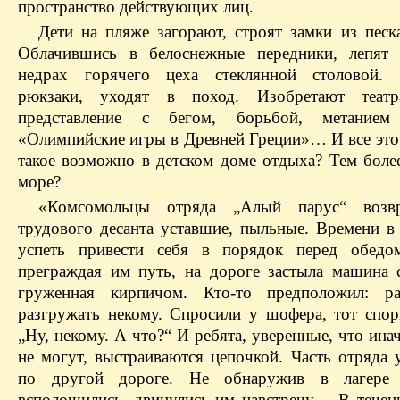
пространство действующих лиц.
Дети на пляже загорают, строят замки из песка
Облачившись в белоснежные передники, лепят 
недрах горячего цеха стеклянной столовой. 
рюкзаки, уходят в поход. Изобретают театра
представление с бегом, борьбой, метани
«Олимпийские игры в Древней Греции»… И все это 
такое возможно в детском доме отдыха? Тем боле
море?
«Комсомольцы отряда „Алый парус“ возв
трудового десанта уставшие, пыльные. Времени в 
успеть привести себя в порядок перед обедом
преграждая им путь, на дороге застыла машина 
груженная кирпичом. Кто-то предположил: ра
разгружать некому. Спросили у шофера, тот спори
„Ну, некому. А что?“ И ребята, уверенные, что ина
не могут, выстраиваются цепочкой. Часть отряда 
по другой дороге. Не обнаружив в лагере 
всполошились, двинулись им навстречу… В течен