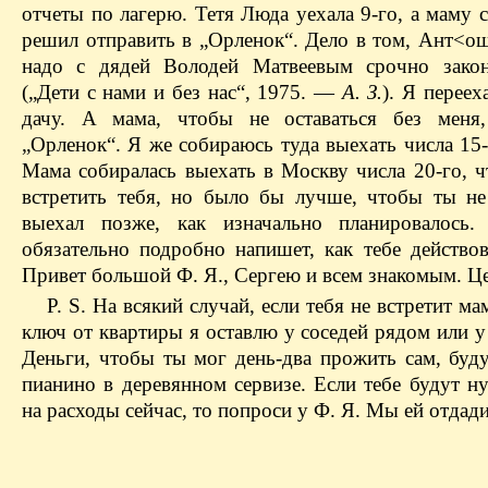
отчеты по лагерю. Тетя Люда уехала 9-го, а маму 
решил отправить в „Орленок“. Дело в том, Ант<ош
надо с дядей Володей Матвеевым срочно закон
(„Дети с нами и без нас“, 1975. —
А. З.
). Я переех
дачу. А мама, чтобы не оставаться без меня,
„Орленок“. Я же собираюсь туда выехать числа 15
Мама собиралась выехать в Москву числа 20-го, ч
встретить тебя, но было бы лучше, чтобы ты не
выехал позже, как изначально планировалось.
обязательно подробно напишет, как тебе действов
Привет большой Ф. Я., Сергею и всем знакомым. Це
P. S. На всякий случай, если тебя не встретит мам
ключ от квартиры я оставлю у соседей рядом или 
Деньги, чтобы ты мог день-два прожить сам, буду
пианино в деревянном сервизе. Если тебе будут н
на расходы сейчас, то попроси у Ф. Я. Мы ей отдад