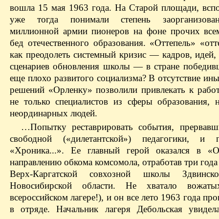
вошла 15 мая 1963 года. На Старой площади, вспо
уже тогда понимали степень заорганизова
миллионной армии пионеров на фоне прочих все
бед отечественного образования. «Оттепель» «отт
как преодолеть системный кризис — кадров, идей,
сценариев обновления школы — в стране победивш
еще плохо развитого социализма? В отсутствие ин
решений «Орленку» позволили привлекать к работ
не только специалистов из сферы образования, 
неординарных людей.
…Попытку реставрировать события, прервавш
свободной («дилетантской») педагогики, и пр
«Хроника...». Ее главный герой оказался в «
направлению обкома комсомола, отработав три год
Верх-Каргатской совхозной школы Здвинск
Новосибирской области. Не хватало вожат
всероссийском лагере!), и он все лето 1963 года про
в отряде. Начальник лагеря Дебольская увидел