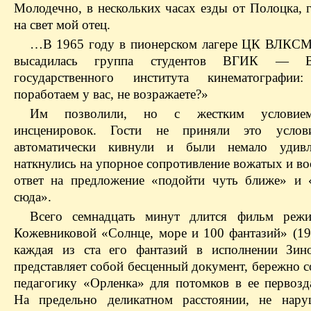
Молодечно, в нескольких часах езды от Полоцка, 
на свет мой отец.
…В 1965 году в пионерском лагере ЦК ВЛКС
высадилась группа студентов ВГИК — Вс
государственного института кинематографии
поработаем у вас, не возражаете?»
Им позволили, но с жестким условием
инсценировок. Гости не приняли это услови
автоматически кивнули и были немало удивл
наткнулись на упорное сопротивление вожатых и во
ответ на предложение «подойти чуть ближе» и 
сюда».
Всего семнадцать минут длится фильм режи
Кожевниковой «Солнце, море и 100 фантазий» (196
каждая из ста его фантазий в исполнении Зин
представляет собой бесценный документ, бережно 
педагогику «Орленка» для потомков в ее первозд
На предельно деликатном расстоянии, не нару