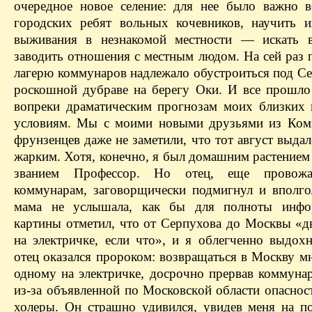
очередное новое селение: для нее было важно в
городских ребят вольных кочевников, научить и
выживания в незнакомой местности — искать в
заводить отношения с местным людом. На сей раз 
лагерю коммунаров надлежало обустроиться под Се
роскошной дубраве на берегу Оки. И все прошло
вопреки драматическим прогнозам моих близких
условиям. Мы с моими новыми друзьями из Ко
фрунзенцев даже не заметили, что тот август выда
жарким. Хотя, конечно, я был домашним растением
званием Профессор. Но отец, еще провож
коммунарам, заговорщически подмигнул и вполго
мама не услышала, как бы для полноты инфо
картины отметил, что от Серпухова до Москвы «дв
на электричке, если что», и я облегченно выдохн
отец оказался пророком: возвращаться в Москву м
одному на электричке, досрочно прервав коммуна
из-за объявленной по Московской области опаснос
холеры. Он страшно удивился, увидев меня на п