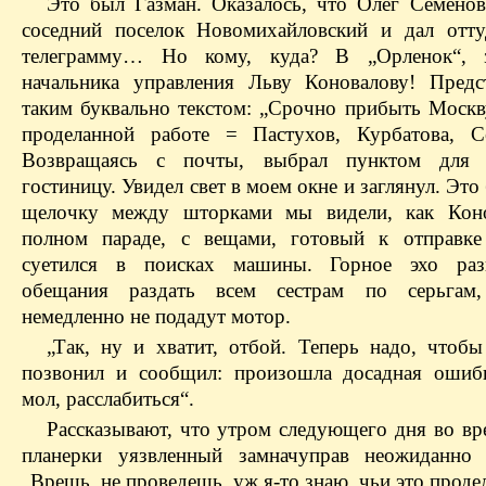
Это был Газман. Оказалось, что Олег Семено
соседний поселок Новомихайловский и дал отт
телеграмму… Но кому, куда? В „Орленок“, з
начальника управления Льву Коновалову! Предс
таким буквально текстом: „Срочно прибыть Москв
проделанной работе = Пастухов, Курбатова, Се
Возвращаясь с почты, выбрал пунктом для 
гостиницу. Увидел свет в моем окне и заглянул. Это
щелочку между шторками мы видели, как Коно
полном параде, с вещами, готовый к отправке
суетился в поисках машины. Горное эхо раз
обещания раздать всем сестрам по серьгам
немедленно не подадут мотор.
„Так, ну и хватит, отбой. Теперь надо, чтобы
позвонил и сообщил: произошла досадная ошиб
мол, расслабиться“.
Рассказывают, что утром следующего дня во вр
планерки уязвленный замначуправ неожиданно 
„Врешь, не проведешь, уж я-то знаю, чьи это продел