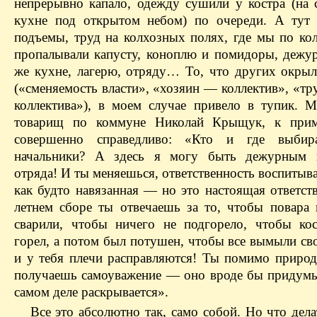
непрерывно капало, одежду сушили у костра (на 
кухне под открытом небом) по очереди. А тут
подъемы, труд на колхозных полях, где мы по кол
пропалывали капусту, коноплю и помидоры, дежур
же кухне, лагерю, отряду… То, что других окрыл
(«сменяемость власти», «хозяин — коллектив», «т
коллектива»), в моем случае привело в тупик. 
товарищ по коммуне Николай Крыщук, к прим
совершенно справедливо: «Кто и где выби
начальники? А здесь я могу быть дежурным 
отряда! И ты меняешься, ответственность воспитыва
как будто навязанная — но это настоящая ответст
летнем сборе ты отвечаешь за то, чтобы повара 
сварили, чтобы ничего не подгорело, чтобы кос
горел, а потом был потушен, чтобы все вымыли св
и у тебя плечи расправляются! Ты помимо природ
получаешь самоуважение — оно вроде бы придумыв
самом деле раскрывается».
Все это абсолютно так, само собой. Но что дела