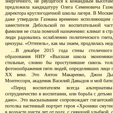
энергичного, не рвущегося к командным высотам
предложила кандидатуру Олега Семеновича Газм
директора круглогодичной школы лагеря. В Москве
даже утвердили Газмана временно исполняющим 
заместителя Дебольской по воспитательной час
фамилия не стала помехой назначению: климат в стр
люди радовались ослаблению политического гнета
цензуры. «Оттепель», как мы знаем, продлилась нед
…В декабре 2015 года стены столичного
образования НИУ «Высшая школа экономики
стильные, словно бы проступившие сквозь тол
фотоизображения пяти людей, определивших лицо п
XX веке. Это Антон Макаренко, Джон Дь
Монтессори, академик Василий Давыдов и мой бат
«Перед воспитателем всегда альтернат
сотрудничество в воспитании, или борьба с детьм
дано». Это высказывание сопровождает гигантский
потолка настенный портрет героя «Хроники смут
в возрасте шести лет от роду, с сияющей улыбкой