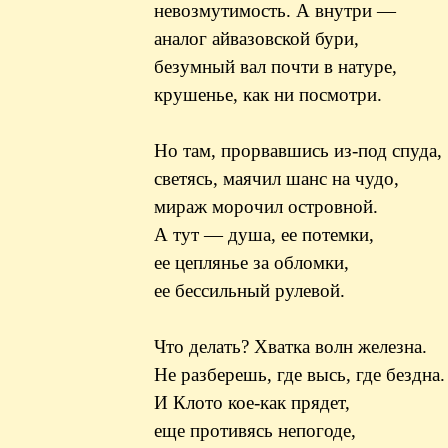
невозмутимость. А внутри —
аналог айвазовской бури,
безумный вал почти в натуре,
крушенье, как ни посмотри.
Но там, прорвавшись из-под спуда,
светясь, маячил шанс на чудо,
мираж морочил островной.
А тут — душа, ее потемки,
ее цеплянье за обломки,
ее бессильный рулевой.
Что делать? Хватка волн железна.
Не разберешь, где высь, где бездна.
И Клото кое-как прядет,
еще противясь непогоде,