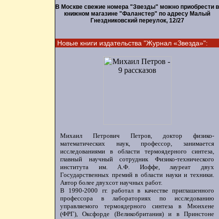
В Москве свежие номера "Звезды" можно приобрести в
книжном магазине "Фаланстер" по адресу Малый
Гнездниковский переулок, 12/27
Новые книги издательства "Журнал «Звезда»":
Михаил Петрович Петров, доктор физико-
математических наук, профессор, занимается
исследованиями в области термоядерного синтеза,
главный научный сотрудник Физико-технического
института им. А.Ф. Иоффе, лауреат двух
Государственных премий в области науки и техники.
Автор более двухсот научных работ.
В 1990-2000 гг. работал в качестве приглашенного
профессора в лабораториях по исследованию
управляемого термоядерного синтеза в Мюнхене
(ФРГ), Оксфорде (Великобритания) и в Принстоне