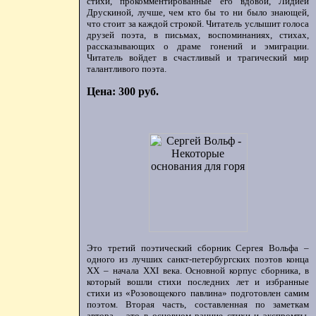
стихи, прокомментированные его вдовой, Лидией
Друскиной, лучше, чем кто бы то ни было знающей,
что стоит за каждой строкой. Читатель услышит голоса
друзей поэта, в письмах, воспоминаниях, стихах,
рассказывающих о драме гонений и эмиграции.
Читатель войдет в счастливый и трагический мир
талантливого поэта.
Цена: 300 руб.
Это третий поэтический сборник Сергея Вольфа –
одного из лучших санкт-петербургских поэтов конца
ХХ – начала XXI века. Основной корпус сборника, в
который вошли стихи последних лет и избранные
стихи из «Розовощекого павлина» подготовлен самим
поэтом. Вторая часть, составленная по заметкам
автора, - это в основном ранние стихи и экспромты,