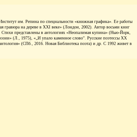
Институт им. Репина по специальности «книжная графика». Ее работы
я гравюра на дереве в ХХI веке» (Лондон, 2002). Автор восьми книг
). Стихи представлены в антологиях «Неопалимая купина» (Нью-Йорк,
оэзии» (Л., 1975), «„И упало каменное слово“. Русские поэтессы ХХ
нтология» (СПб., 2016. Новая Библиотека поэта) и др. С 1992 живет в