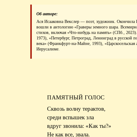
Об авторе:
Ася Исааковна Векслер — поэт, художник. Окончила 
вошли в антологию «Граверы земного шара. Всемирна
стихов, включая «Что-нибудь на память» (СПб., 2023
1973), «Петербург, Петроград, Ленинград в русской п
века» (Франкфурт-на-Майне, 1993), «Царскосельская а
Иерусалиме.
ПАМЯТНЫЙ ГОЛОС
Сквозь волну терактов,
среди вспышек зла
вдруг звонила: «Как ты?»
Не как все, звала.