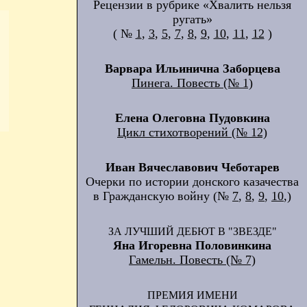
Рецензии в рубрике «Хвалить нельзя
ругать»
( №
1
,
3
,
5
,
7
,
8
,
9
,
10
,
11
,
12
)
Варвара Ильинична Заборцева
Пинега. Повесть (№ 1)
Елена Олеговна Пудовкина
Цикл стихотворений (№ 12)
Иван Вячеславович Чеботарев
Очерки по истории донского казачества
в Гражданскую войну (№
7
,
8
,
9
,
10
,)
ЗА ЛУЧШИЙ ДЕБЮТ В "ЗВЕЗДЕ"
Яна Игоревна Половинкина
Гамельн. Повесть (№ 7)
ПРЕМИЯ ИМЕНИ