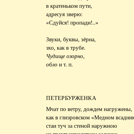
в кратеньком пути,
адресуя зверю:
«Сдуйся! пропади!..»
Звуки, буквы, зёрна,
эхо, как в трубе.
Чудище озорно,
обло
и т. п.
ПЕТЕРБУРЖЕНКА
Мчат по ветру, дождем нагружены,
как в глиэровском «Медном всадник
стаи туч за стеной наружною