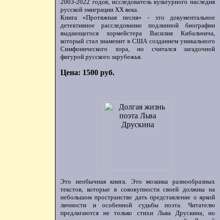
2003-2022 годов, исследователь культурного наследия
русской эмиграции ХХ века.
Книга «Протяжная песня» - это документальное
детективное расследование подлинной биографии
выдающегося хормейстера Василия Кибальчича,
который стал знаменит в США созданием уникального
Симфонического хора, но считался загадочной
фигурой русского зарубежья.
Цена: 1500 руб.
Это необычная книга. Это мозаика разнообразных
текстов, которые в совокупности своей должны на
небольшом пространстве дать представление о яркой
личности и особенной судьбы поэта. Читателю
предлагаются не только стихи Льва Друскина, но