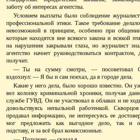
заботу об интересах агентства.
Условием выплаты было соблюдение журналист
профессиональной этики. Такое требование делало
невозможной в принципе, особенно при общени
которые находятся вне всякого закона и всякой э
на нарушения закрывали глаза, но журналист знал
агентство начнет руководствоваться контрактом, 
получит.
— Ты на сумму смотри, — посоветовал 
вздохнул: — Я бы и сам поехал, да в городе дела.
Какие у него дела, было хорошо известно. Он у
вел колонку криминальной хроники, получая данн
службе ГУВД. Он не участвовал в облавах и не ход
довольствуясь непыльной работенкой. Скворцо
продавал информацию, не интересуясь ее достове
мог предложить как выгодное дело, так и о
подставу, и за всё брал комиссионные.
— Подумаю, — сказал я.