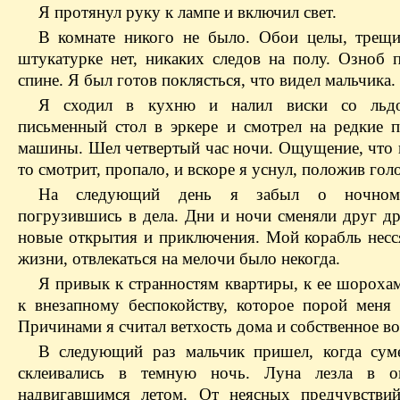
Я протянул руку к лампе и включил свет.
В комнате никого не было. Обои целы, трещ
штукатурке нет, никаких следов на полу. Озноб 
спине. Я был готов поклясться, что видел мальчика.
Я сходил в кухню и налил виски со льд
письменный стол в эркере и смотрел на редкие 
машины. Шел четвертый час ночи. Ощущение, что н
то смотрит, пропало, и вскоре я уснул, положив гол
На следующий день я забыл о ночном 
погрузившись в дела. Дни и ночи сменяли друг др
новые открытия и приключения. Мой корабль несс
жизни, отвлекаться на мелочи было некогда.
Я привык к странностям квартиры, к ее шорохам
к внезапному беспокойству, которое порой меня 
Причинами я считал ветхость дома и собственное в
В следующий раз мальчик пришел, когда сум
склеивались в темную ночь. Луна лезла в о
надвигавшимся летом. От неясных предчувстви