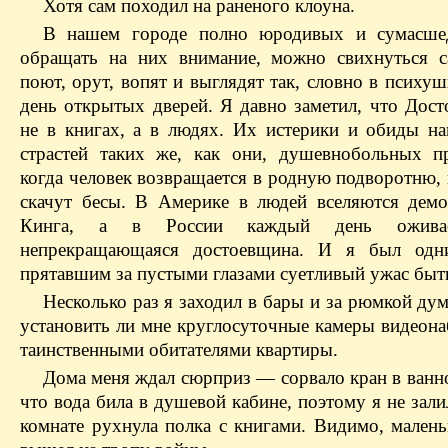
Хотя сам походил на раненого клоуна.
В нашем городе полно юродивых и сумасше
обращать на них внимание, можно свихнуться 
поют, орут, вопят и выглядят так, словно в психу
день открытых дверей. Я давно заметил, что Дост
не в книгах, а в людях. Их истерики и обиды на
страстей таких же, как они, душевнобольных п
когда человек возвращается в родную подворотню, 
скачут бесы. В Америке в людей вселяются дем
Кинга, а в России каждый день оживае
непрекращающаяся достоевщина. И я был одн
прятавшим за пустыми глазами суетливый ужас быт
Несколько раз я заходил в бары и за рюмкой дум
установить ли мне круглосуточные камеры видеона
таинственными обитателями квартиры.
Дома меня ждал сюрприз — сорвало кран в ванно
что вода била в душевой кабине, поэтому я не зали
комнате рухнула полка с книгами. Видимо, малень