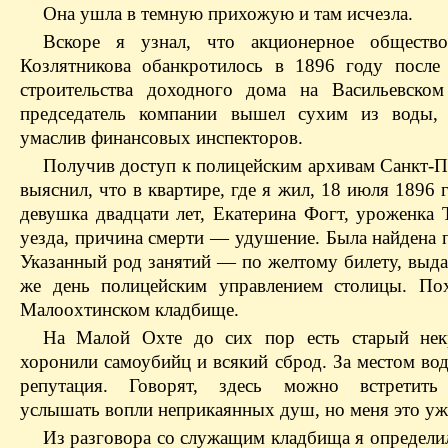
Она ушла в темную прихожую и там исчезла.
Вскоре я узнал, что акционерное общество
Козлятникова обанкротилось в 1896 году после
строительства доходного дома на Васильевском
председатель компании вышел сухим из воды, 
умаслив финансовых инспекторов.
Получив доступ к полицейским архивам Санкт-Пе
выяснил, что в квартире, где я жил, 18 июля 1896 
девушка двадцати лет, Екатерина Фогт, уроженка 
уезда, причина смерти — удушение. Была найдена 
Указанный род занятий — по желтому билету, выда
же день полицейским управлением столицы. По
Малоохтинском кладбище.
На Малой Охте до сих пор есть старый нек
хоронили самоубийц и всякий сброд. За местом во
репутация. Говорят, здесь можно встретить 
услышать вопли неприкаянных душ, но меня это уже
Из разговора со служащим кладбища я определи