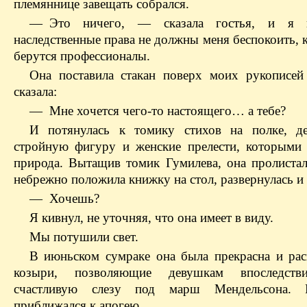
племяннице завещать собрался.
— Это ничего, — сказала гостья, и я 
наследственные права не должны меня беспокоить, к
берутся профессионалы.
Она поставила стакан поверх моих рукописей
сказала:
— Мне хочется чего-то настоящего… а тебе?
И потянулась к томику стихов на полке, д
стройную фигуру и женские прелести, которыми 
природа. Вытащив томик Гумилева, она пролистал
небрежно положила книжку на стол, развернулась и 
— Хочешь?
Я кивнул, не уточняя, что она имеет в виду.
Мы потушили свет.
В июньском сумраке она была прекрасна и рас
козыри, позволяющие девушкам впоследств
счастливую слезу под марш Мендельсона.
приближался к апогею.