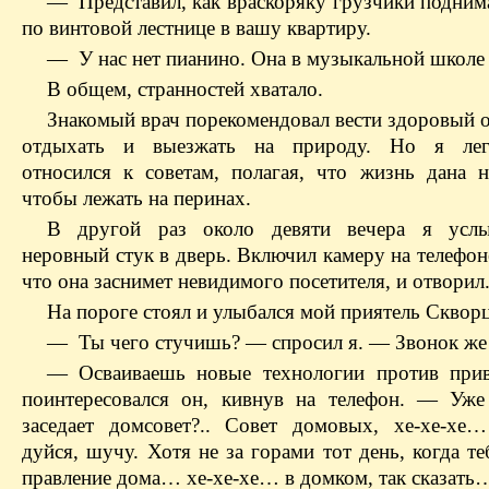
— Представил, как враскоряку грузчики подним
по винтовой лестнице в вашу квартиру.
— У нас нет пианино. Она в музыкальной школе 
В общем, странностей хватало.
Знакомый врач порекомендовал вести здоровый о
отдыхать и выезжать на природу. Но я лег
относился к советам, полагая, что жизнь дана н
чтобы лежать на перинах.
В другой раз около девяти вечера я усл
неровный стук в дверь. Включил камеру на телефон
что она заснимет невидимого посетителя, и отворил
На пороге стоял и улыбался мой приятель Сквор
— Ты чего стучишь? — спросил я. — Звонок же 
— Осваиваешь новые технологии против при
поинтересовался он, кивнув на телефон. — Уже
заседает домсовет?.. Совет домовых, хе-хе-хе
дуйся, шучу. Хотя не за горами тот день, когда т
правление дома… хе-хе-хе… в домком, так сказать