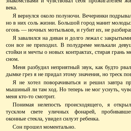
знакомствами и чувствовал себя прожигателем ж
века.
Я вернулся около полуночи. Вечеринки подрывал
но в них соль жизни. Большой город манит молоды
огонь — ночных мотыльков, и губит их, не разбира
Я завалился на диван и долго лежал с закрытыми
сон все не приходил. В полудреме мелькали деву
стойки и мечты о новых контрактах, стирая грань 
сном.
Меня разбудил неприятный звук, как будто рвал
дымке грез я не придал этому значения, но треск по
Я не хотел поворачиваться и решил завтра пр
мышиный ли там ход. Но теперь не мог уснуть, чувс
меня кто-то смотрит.
Понимая нелепость происходящего, я откры
тусклом свете уличных фонарей, пробивавше
оконные стекла, увидел силуэт ребенка.
Сон прошел моментально.