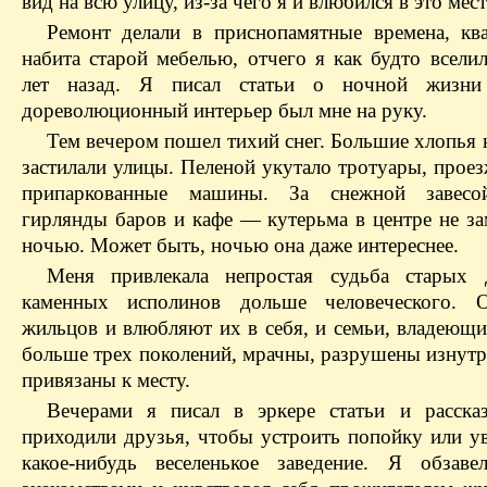
вид на всю улицу, из-за чего я и влюбился в это мест
Ремонт делали в приснопамятные времена, кв
набита старой мебелью, отчего я как будто всели
лет назад. Я писал статьи о ночной жизни
дореволюционный интерьер был мне на руку.
Тем вечером пошел тихий снег. Большие хлопья 
застилали улицы. Пеленой укутало тротуары, прое
припаркованные машины. За снежной завесо
гирлянды баров и кафе — кутерьма в центре не за
ночью. Может быть, ночью она даже интереснее.
Меня привлекала непростая судьба старых 
каменных исполинов дольше человеческого. 
жильцов и влюбляют их в себя, и семьи, владеющи
больше трех поколений, мрачны, разрушены изнутр
привязаны к месту.
Вечерами я писал в эркере статьи и расска
приходили друзья, чтобы устроить попойку или ув
какое-нибудь веселенькое заведение. Я обзав