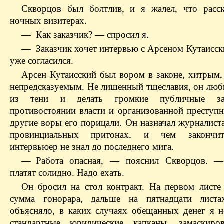
Скворцов был болтлив, и я жалел, что расс
ночных визитерах.
— Как заказчик? — спросил я.
— Заказчик хочет интервью с Арсеном Кутаисск
уже согласился.
Арсен Кутаисский был вором в законе, хитрым,
непредсказуемым. Не лишенный тщеславия, он люб
из тени и делать громкие публичные за
противостоянии власти и организованной преступн
другие воры его порицали. Он назначал журналист
провинциальных притонах, и чем закончит
интервьюер не знал до последнего мига.
— Работа опасная, — пояснил Скворцов. 
платят солидно. Надо ехать.
Он бросил на стол контракт. На первом листе 
сумма гонорара, дальше на пятнадцати листах
объясняло, в каких случаях обещанных денег я 
стандартные юридические капканы, замаскиро