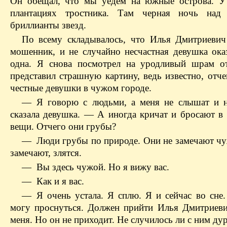
Он обещал, что мы уедем на южные острова. У
плантациях тростника. Там черная ночь над
бриллианты звезд.
По всему складывалось, что Илья Дмитриеви
мошенник, и не случайно несчастная девушка оказ
одна. Я снова посмотрел на уродливый шрам о
представил страшную картину, ведь известно, отч
честные девушки в чужом городе.
— Я говорю с людьми, а меня не слышат и 
сказала девушка. — А иногда кричат и бросают в 
вещи. Отчего они грубы?
— Люди грубы по природе. Они не замечают чуж
замечают, злятся.
— Вы здесь чужой. Но я вижу вас.
— Как и я вас.
— Я очень устала. Я сплю. Я и сейчас во сне.
могу проснуться. Должен прийти Илья Дмитриеви
меня. Но он не приходит. Не случилось ли с ним ду