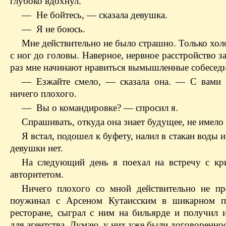
глубоко вдохнул.
— Не бойтесь, — сказала девушка.
— Я не боюсь.
Мне действительно не было страшно. Только хол
с ног до головы. Наверное, нервное расстройство з
раз мне начинают нравиться вымышленные собесед
— Езжайте смело, — сказала она. — С вами 
ничего плохого.
— Вы о командировке? — спросил я.
Спрашивать, откуда она знает будущее, не имело
Я встал, подошел к буфету, налил в стакан воды и
девушки нет.
На следующий день я поехал на встречу с к
авторитетом.
Ничего плохого со мной действительно не п
поужинал с Арсеном Кутаисским в шикарном п
ресторане, сыграл с ним на бильярде и получил
для агентства. Думаю, у них уже были договореннос