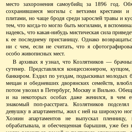
место захоронения самоубийц за 1896 год. Об
сохранившиеся могилы с ветхими крестами и
плитами, но чаще бродя среди зарослей травы и ку
тем, что когда-то могло быть могилами, я вспомина
надеясь, что какая-нибудь мистическая сила приведе
к ее последнему пристанищу. Однако возвращать
ни с чем, если не считать, что я сфотографирова
особо живописных мест.
В архивах я узнал, что Козлятников — брачны
сутенер. Представлялся концессионером, купцом, 
банкиром. Ездил по уездам, подыскивал молодых 
мещан и обедневших дворянских семейств, влюбля
потом увозил в Петербург, Москву и Вильно. Обещ
и на некоторых особах даже женился, в чем е
знакомый поп-расстрига. Козлятников подселял
девушку в апартаменты, жил с ней на широкую ног
Хозяин апартаментов не выпускал пленницу, 
обрабатывала, и обесчещенная барышня, уже без п