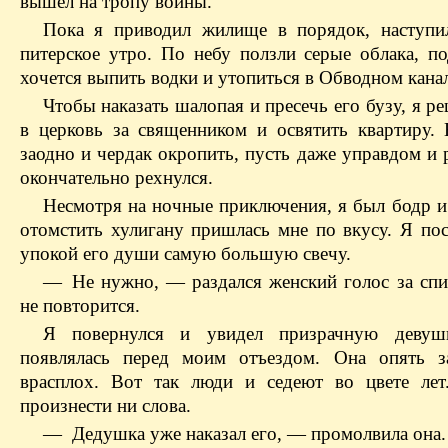
вышел на тропу войны.
Пока я приводил жилище в порядок, наступ
питерское утро. По небу ползли серые облака, п
хочется выпить водки и утопиться в Обводном канал
Чтобы наказать шалопая и пресечь его бузу, я р
в церковь за священником и освятить квартиру.
заодно и чердак окропить, пусть даже управдом и 
окончательно рехнулся.
Несмотря на ночные приключения, я был бодр и 
отомстить хулигану пришлась мне по вкусу. Я пос
упокой его души самую большую свечу.
— Не нужно, — раздался женский голос за сп
не повторится.
Я повернулся и увидел призрачную девушк
появлялась перед моим отъездом. Она опять з
врасплох. Вот так люди и седеют во цвете ле
произнести ни слова.
— Дедушка уже наказал его, — промолвила она.