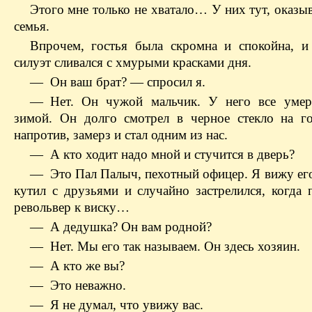
Этого мне только не хватало… У них тут, оказыв
семья.
Впрочем, гостья была скромна и спокойна, и
силуэт сливался с хмурыми красками дня.
— Он ваш брат? — спросил я.
— Нет. Он чужой мальчик. У него все умер
зимой. Он долго смотрел в черное стекло на 
напротив, замерз и стал одним из нас.
— А кто ходит надо мной и стучится в дверь?
— Это Пал Палыч, пехотный офицер. Я вижу его
кутил с друзьями и случайно застрелился, когда 
револьвер к виску…
— А дедушка? Он вам родной?
— Нет. Мы его так называем. Он здесь хозяин.
— А кто же вы?
— Это неважно.
— Я не думал, что увижу вас.