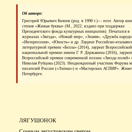
Об авторе:
Григорий Юрьевич Князев (род. в 1990 г.)— поэт. Автор кн
стихов «Живые буквы» (М., 2022; издано при поддержке
Президентского фонда культурных инициатив). Печатался в
журналах «Звезда», «Новый мир», «Знамя», «Дружба народо
«Интерпоэзия», «Юность» и др. Лауреат Российско-итальянс
литературной премии «Белла» (2014), лауреат Всероссийско
национальной премии имени Г. Р. Державина (2016), лауреа
Всероссийской премии современной поэзии «Звезда полей»
Николая Рубцова (2023). Неоднократный участник Форума 
писателей России («Липки») и «Мастерских АСПИР». Живет
Петербурге.
ЛЯГУШОНОК
Сонным августовским светом