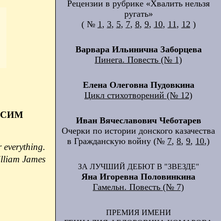
Рецензии в рубрике «Хвалить нельзя
ругать»
( №
1
,
3
,
5
,
7
,
8
,
9
,
10
,
11
,
12
)
Варвара Ильинична Заборцева
Пинега. Повесть (№ 1)
Елена Олеговна Пудовкина
Цикл стихотворений (№ 12)
КСИМ
Иван Вячеславович Чеботарев
Очерки по истории донского казачества
в Гражданскую войну (№
7
,
8
,
9
,
10
,)
 everything.
lliam James
ЗА ЛУЧШИЙ ДЕБЮТ В "ЗВЕЗДЕ"
Яна Игоревна Половинкина
Гамельн. Повесть (№ 7)
ПРЕМИЯ ИМЕНИ