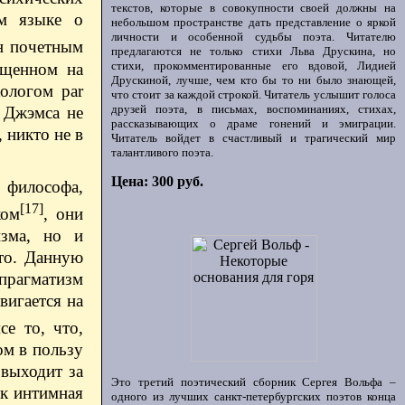
текстов, которые в совокупности своей должны на
ом языке о
небольшом пространстве дать представление о яркой
личности и особенной судьбы поэта. Читателю
н почетным
предлагаются не только стихи Льва Друскина, но
стихи, прокомментированные его вдовой, Лидией
ещенном на
Друскиной, лучше, чем кто бы то ни было знающей,
ологом par
что стоит за каждой строкой. Читатель услышит голоса
друзей поэта, в письмах, воспоминаниях, стихах,
е Джэмса не
рассказывающих о драме гонений и эмиграции.
 никто не в
Читатель войдет в счастливый и трагический мир
талантливого поэта.
Цена: 300 руб.
 философа,
[17]
ком
, они
изма, но и
сто. Данную
 прагматизм
вигается на
е то, что,
ом в пользу
 выходит за
Это третий поэтический сборник Сергея Вольфа –
ак интимная
одного из лучших санкт-петербургских поэтов конца