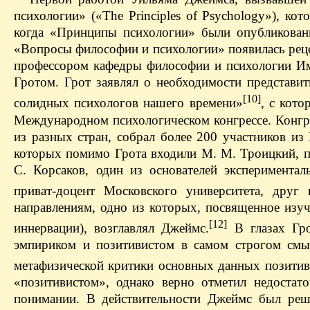
психологии» («The Principles of Psychology»), ко
когда «Принципы психологии» были опубликован
«Вопросы философии и психологии» появилась реце
профессором кафедры философии и психологии Им
Гротом. Грот заявлял о необходимости представ
[10]
солидных психологов нашего времени»
, с кот
Международном психологическом конгрессе. Конгре
из разных стран, собрал более 200 участников и
которых помимо Грота входили М. М. Троицкий, п
С. Корсаков, один из основателей эксперимента
приват-доцент Московского университета, друг
направлениям, одно из которых, посвященное изу
[12]
иннервации), возглавлял Джеймс.
В глазах Гро
эмпириком и позитивистом в самом строгом смыс
метафизической критики основных данных позитив
«позитивистом», однако верно отметил недостат
понимании. В действительности Джеймс был реши