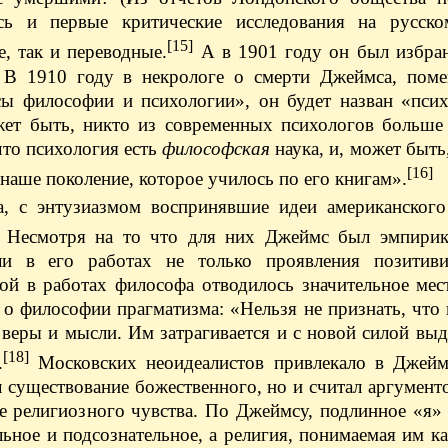
ись и первые критические исследования на русск
[15]
, так и переводные.
А в 1901 году он был избра
. В 1910 году в некрологе о смерти Джеймса, пом
сы философии и психологии», он будет назван «псих
может быть, никто из современных психологов больш
что психология есть
философская
наука, и, может быть,
[16]
наше поколение, которое училось по его книгам».
а, с энтузиазмом воспринявшие идеи американского
х. Несмотря на то что для них Джеймс был эмпири
ли в его работах не только проявления позитив
орой в работах философа отводилось значительное ме
 о философии прагматизма: «Нельзя не признать, что
веры и мысли. Им затрагивается и с новой силой выд
[18]
.
Московских неоидеалистов привлекало в Джеймс
л существование божественного, но и считал аргумент
ке религиозного чувства. По Джеймсу, подлинное «я»
льное и подсознательное, а религия, понимаемая им к