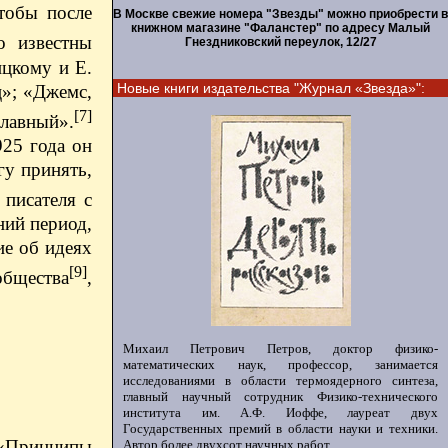
тобы после
В Москве свежие номера "Звезды" можно приобрести в
книжном магазине "Фаланстер" по адресу Малый
 известны
Гнездниковский переулок, 12/27
ицкому и Е.
Новые книги издательства "Журнал «Звезда»":
ц»; «Джемс,
[7]
славный».
925 года он
гу принять,
писателя с
ний период,
ие об идеях
[9]
общества
,
Михаил Петрович Петров, доктор физико-
математических наук, профессор, занимается
исследованиями в области термоядерного синтеза,
главный научный сотрудник Физико-технического
института им. А.Ф. Иоффе, лауреат двух
Государственных премий в области науки и техники.
 «Принципы
Автор более двухсот научных работ.