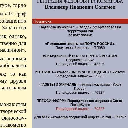
ГЕННАДИЯ ФЕДОРОВИЧА КОМАРОВА
туре, гордо
Владимир Иванович Салимон
на «Т» граф
вокационно
Подписка:
 За что его
Подписка на журнал «Звезда» оформляется на
территории РФ
ак, однако,
по каталогам:
ственно для
«Подписное агентство ПОЧТА РОССИИ»,
Полугодовой индекс — ПП686
 наличной».
«Объединенный каталог ПРЕССА РОССИИ.
ые периоды
Подписка–2024»
Полугодовой индекс — 42215
 либерально
ИНТЕРНЕТ-каталог «ПРЕССА ПО ПОДПИСКЕ» 2024/1
ек; то как
Полугодовой индекс — Э42215
ому друзья
«ГАЗЕТЫ И ЖУРНАЛЫ» группы компаний «Урал-
ечательным
Пресс»
Полугодовой индекс — 70327
ПРЕССИНФОРМ» Периодические издания в Санкт-
озможностям
Петербурге
Полугодовой индекс — 70327
творческой
 философу-
Для всех каталогов подписной индекс на год — 71767
знакомство