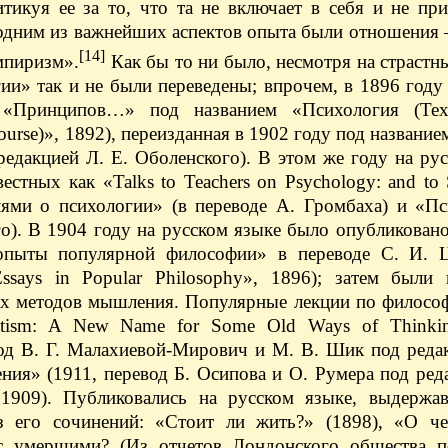
икуя ее за то, что та не включает в себя и не при
 одним из важнейших аспектов опыта были отношения
[14]
мпиризм».
Как бы то ни было, несмотря на страст
ии» так и не были переведены; впрочем, в 1896 году
 «Принципов…» под названием «Психология (Tex
Course)», 1892), переизданная в 1902 году под названи
едакцией Л. Е. Оболенского). В этом же году на ру
стных как «Talks to Teachers on Psychology: and to 
елями о психологии» (в переводе А. Громбаха) и «П
го). В 1904 году на русском языке было опубликован
опыты популярной философии» в переводе С. И. Ц
says in Popular Philosophy», 1896); затем были 
ых методов мышления. Популярные лекции по философ
tism: A New Name for Some Old Ways of Thinkin
од В. Г. Малахиевой-Мирович и М. В. Шик под редак
ния» (1911, перевод Б. Осипова и О. Румера под реда
, 1909). Публиковались на русском языке, выдержав
з его сочинений: «Стоит ли жить?» (1898), «О че
с умершими? (Из отчетов Лондонского общества п