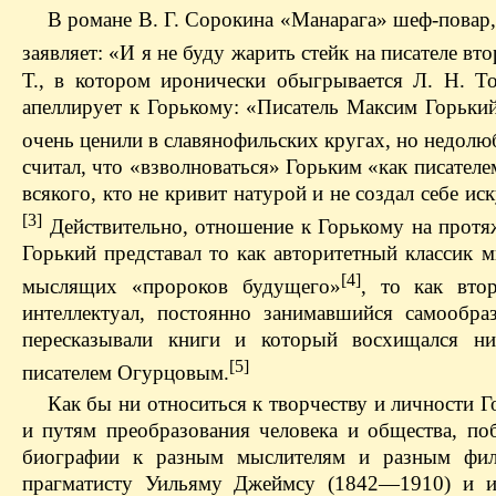
В романе В. Г. Сорокина «Манарага» шеф-повар,
заявляет: «И я не буду жарить стейк на писателе вт
Т., в котором иронически обыгрывается Л. Н. То
апеллирует к Горькому: «Писатель Максим Горький
очень ценили в славянофильских кругах, но недолю
считал, что «взволноваться» Горьким «как писателе
всякого, кто не кривит натурой и не создал себе и
[3]
Действительно, отношение к Горькому на протя
Горький представал то как авторитетный классик
[4]
мыслящих «пророков будущего»
, то как вто
интеллектуал, постоянно занимавшийся самообра
пересказывали книги и который восхищался ни
[5]
писателем Огурцовым.
Как бы ни относиться к творчеству и личности 
и путям преобразования человека и общества, п
биографии к разным мыслителям и разным фил
прагматисту Уильяму Джеймсу (1842—1910) и ид