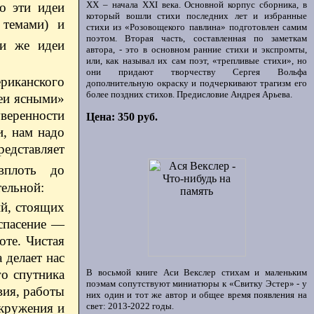
ХХ – начала XXI века. Основной корпус сборника, в
о эти идеи
который вошли стихи последних лет и избранные
 темами) и
стихи из «Розовощекого павлина» подготовлен самим
поэтом. Вторая часть, составленная по заметкам
ти же идеи
автора, - это в основном ранние стихи и экспромты,
или, как называл их сам поэт, «трепливые стихи», но
они придают творчеству Сергея Вольфа
риканского
дополнительную окраску и подчеркивают трагизм его
более поздних стихов. Предисловие Андрея Арьева.
деи ясными»
уверенности
Цена: 350 руб.
и, нам надо
редставляет
вплоть до
тельной:
ий, стоящих
 спасение —
оте. Чистая
 делает нас
го спутника
В восьмой книге Аси Векслер стихам и маленьким
поэмам сопутствуют миниатюры к «Свитку Эстер» - у
вия, работы
них один и тот же автор и общее время появления на
окружения и
свет: 2013-2022 годы.