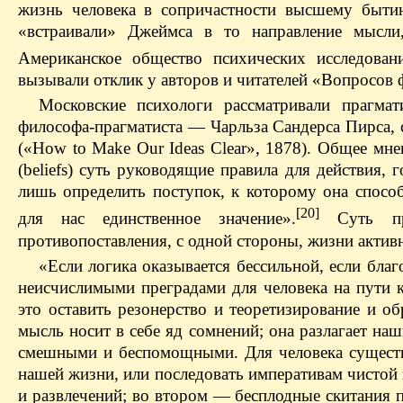
жизнь человека в сопричастности высшему бытию
«встраивали» Джеймса в то направление мысли
Американское общество психических исследован
вызывали отклик у авторов и читателей «Вопросов 
Московские психологи рассматривали прагмат
философа-прагматиста — Чарльза Сандерса Пирса, 
(«How to Make Our Ideas Clear», 1878). Общее мне
(beliefs) суть руководящие правила для действия, 
лишь определить поступок, к которому она способ
[20]
для нас единственное значение».
Суть пра
противопоставления, с одной стороны, жизни актив
«Если логика оказывается бессильной, если благ
неисчислимыми преградами для человека на пути 
это оставить резонерство и теоретизирование и обр
мысль носит в себе яд сомнений; она разлагает на
смешными и беспомощными. Для человека существу
нашей жизни, или последовать императивам чистой 
и развлечений; во втором — бесплодные скитания п