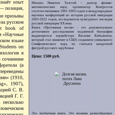
знаёт опыт
Михаил Никитич Толстой – доктор физико-
математических наук, организатор Конгрессов
 — позиция,
соотечественников 1991-1993 годов и международных
научных конференций по истории русской эмиграции
ные призывы
2003-2022 годов, исследователь культурного наследия
 на русском
русской эмиграции ХХ века.
Книга «Протяжная песня» - это документальное
t book of
детективное расследование подлинной биографии
ем «Научные
выдающегося хормейстера Василия Кибальчича,
который стал знаменит в США созданием уникального
сском языке
Симфонического хора, но считался загадочной
Students on
фигурой русского зарубежья.
сихология в
Цена: 1500 руб.
о сочинение
еретели (в
переведены
ии» (1910,
g», 1907),
цией С. В.
кцией Г. Г.
 несколько
ловеческом
Это необычная книга. Это мозаика разнообразных
сихических