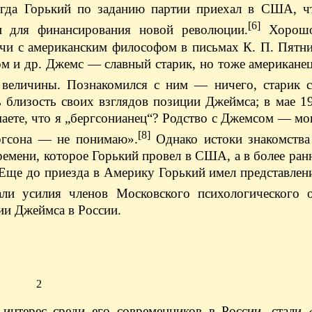
огда Горький по заданию партии приехал в США, ч
[6]
и для финансирования новой революции.
Хорошо
ечи с американским философом в письмах К. П. Пятн
м и др. Джемс — славный старик, но тоже американе
й величины. Познакомился с ним — ничего, старик 
 близость своих взглядов позиции Джеймса; в мае 1
аете, что я „бергсонианец“? Родство с Джемсом — мо
[8]
ргсона — не понимаю».
Однако истоки знакомства 
емени, которое Горький провел в США, а в более ран
Еще до приезда в Америку Горький имел представлен
али усилия членов Московского психологического 
ии Джеймса в России.
2
интерес среди его современников в России, стали