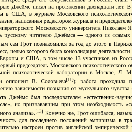
торые Джеймс писал на протяжении двенадцати лет. В
ы в США, в журнале Московского психологическог
нзия, написанная редактором журнала и председателе
ператорского Московского университета Николаем Я
ить русскому читателю Джеймса — одного из «самых
орым сам Грот познакомился за год до этого в Париж
сс, целью которого была консолидация деятельности
з Европы и США, в том числе 13 участников из Росс
ервый председатель Московского психологического о
льной психологической лаборатории в Москве, Л. М
[11]
 и оппонент В. Соловьева
); работа проходила 
чению зависимости познания от мускульного чувства
та Джеймс был последователем «естественно-научно
ле», но признававшим при этом необходимость «со
[13]
ного анализа».
Конечно же, Грот ошибался, назыв
очность для последнего положений эмпиризма в тр
тельно настроен против английской эмпирической 