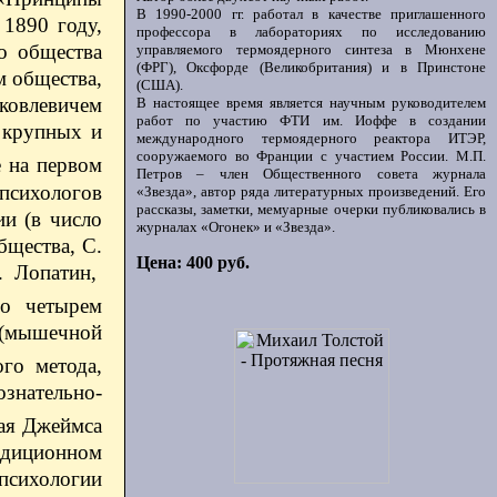
В 1990-2000 гг. работал в качестве приглашенного
 1890 году,
профессора в лабораториях по исследованию
о общества
управляемого термоядерного синтеза в Мюнхене
(ФРГ), Оксфорде (Великобритания) и в Принстоне
м общества,
(США).
ковлевичем
В настоящее время является научным руководителем
работ по участию ФТИ им. Иоффе в создании
 крупных и
международного термоядерного реактора ИТЭР,
сооружаемого во Франции с участием России. М.П.
е на первом
Петров – член Общественного совета журнала
 психологов
«Звезда», автор ряда литературных произведений. Его
рассказы, заметки, мемуарные очерки публиковались в
ии (в число
журналах «Огонек» и «Звезда».
бщества, С.
Цена: 400 руб.
. Лопатин,
по четырем
 (мышечной
го метода,
знательно-
ая Джеймса
адиционном
психологии