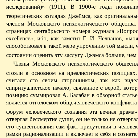
исследований)» (1911). В 1900-е годы появил
теоретических взглядах Джеймса, как оригинальные
членом Московского психологического общества
страницах сентябрьского номера журнала «Вопро
excellence», ибо, как заметит Г. И. Челпанов, «
способствовал в такой мере упрочению той мысли, 
состоянии оценить эту заслугу Джэмса больше, чем 
Члены Московского психологического обществ
стояли в основном на идеалистических позиция
считали его своим сторонником, так как виде
спиритуалистское начало, связанное с верой, кот
позицию суммировал А. Балабан в обзорной статье
является отголоском общечеловеческого конфликта 
форум человеческого сознания эта вечная драма»
отвергая бессмертие души, он не только не отверга
его существования сам факт присутствия в челове
рамки рационализации и включает в себя и сознате