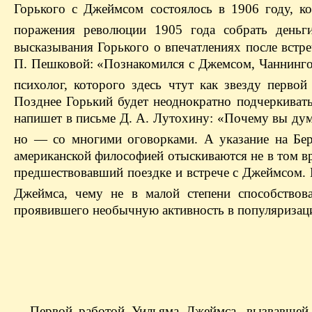
Горького с Джеймсом состоялось в 1906 году, к
поражения революции 1905 года собрать деньг
высказывания Горького о впечатлениях после встр
П. Пешковой: «Познакомился с Джемсом, Чаннинго
психолог, которого здесь чтут как звезду перво
Позднее Горький будет неоднократно подчеркивать
напишет в письме Д. А. Лутохину: «Почему вы дум
но — со многими оговорками. А указание на Бе
американской философией отыскиваются не в том вр
предшествовавший поездке и встрече с Джеймсом. 
Джеймса, чему не в малой степени способствов
проявившего необычную активность в популяризац
Первой работой Уильяма Джеймса, вызвавшей 