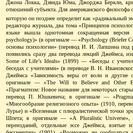
Джона Локка, Дэвида Юма, Джорджа Беркли, крит
отношений субъекта. Для американского философа
которую он позднее определит как «радикальный э
редактора журнала, два тома «Принципов психолог
языке вышла однотомная сокращенная версия
psychology)» (в оригинале — «Psychology (Briefer 
основы психологии» (перевод И. И. Лапшина под р
появились сразу два перевода лекций Джеймса, изве
Some of Life’s Ideals» (1899) — «Беседы с учит
беседах с учителями» (в переводе В. Н. Ивановско
Джеймса «Зависимость веры от воли и другие 
оригинале — «The Will to Believe and Other Es
«Прагматизм: Новое название для некоторых стар
перевод П. Юшкевича; в оригинале — «Pragma
«Многообразие религиозного опыта» (1910, перев
Лурье) и «Вселенная с плюралистической точки зре
Шпета; в оригинале — «A Pluralistic Universe»
переизданий, отдельные эссе Джеймса, взятые и
бессмертии» (1901), «Возможно ли сообщаться 