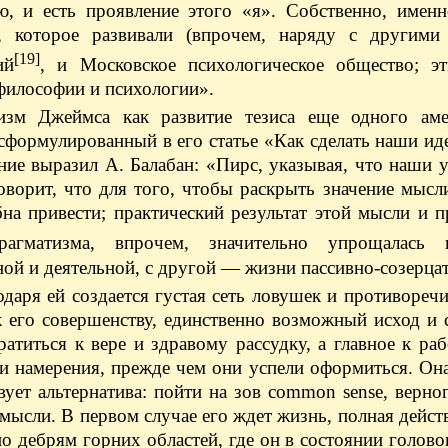
, и есть проявление этого «я». Собственно, именн
, которое развивали (впрочем, наряду с другими
[19]
ий
, и Московское психологическое общество; э
философии и психологии».
изм Джеймса как развитие тезиса еще одного аме
сформулированный в его статье «Как сделать наши и
ние выразил А. Балабан: «Пирс, указывая, что наши 
говорит, что для того, чтобы раскрыть значение мысл
на привести; практический результат этой мысли и п
гматизма, впрочем, значительно упрощалась 
ной и деятельной, с другой — жизни пассивно-созерца
одаря ей создается густая сеть ловушек и противореч
к его совершенству, единственно возможный исход и
атиться к вере и здравому рассудку, а главное к раб
ши намерения, прежде чем они успели оформиться. Она
ет альтернатива: пойти на зов common sense, верно
мысли. В первом случае его ждет жизнь, полная дейст
о дебрям горних областей, где он в состоянии голов