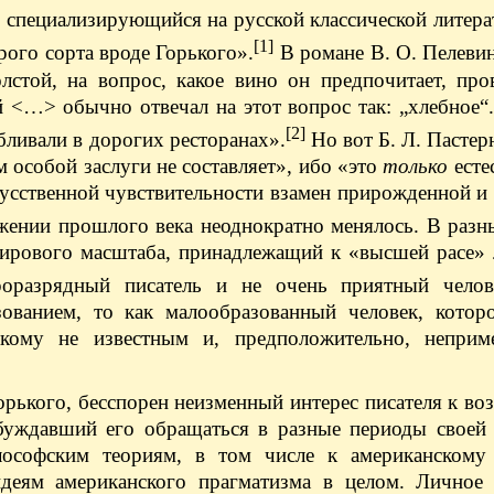
 специализирующийся на русской классической литера
[1]
орого сорта вроде Горького».
В романе В. О. Пелеви
лстой, на вопрос, какое вино он предпочитает, про
 <…> обычно отвечал на этот вопрос так: „хлебное“.
[2]
бливали в дорогих ресторанах».
Но вот Б. Л. Пастерн
м особой заслуги не составляет», ибо «это
только
есте
скусственной чувствительности взамен прирожденной и
жении прошлого века неоднократно менялось. В разн
 мирового масштаба, принадлежащий к «высшей расе»
роразрядный писатель и не очень приятный челов
зованием, то как малообразованный человек, котор
кому не известным и, предположительно, неприм
Горького, бесспорен неизменный интерес писателя к в
обуждавший его обращаться в разные периоды своей 
ософским теориям, в том числе к американскому
еям американского прагматизма в целом. Личное 