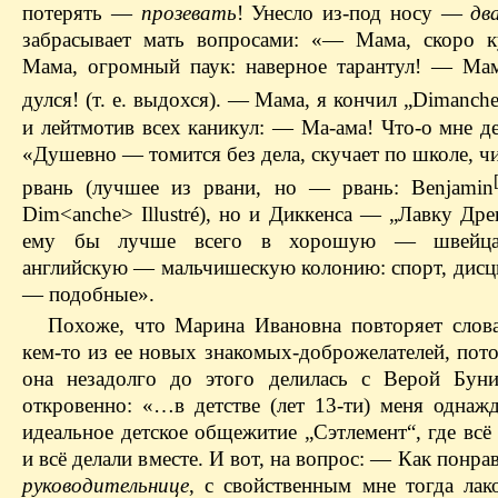
потерять —
прозевать
! Унесло из-под носу —
дв
забрасывает мать вопросами: «— Мама, скоро 
Мама, огромный паук: наверное тарантул! — Мам
дулся! (т. е. выдохся). — Мама, я кончил „Dimanche I
и лейтмотив всех каникул: — Ма-ама! Что-о мне де-
«Душевно — томится без дела, скучает по школе, ч
рвань (лучшее из рвани, но — рвань: Benjamin
Dim<anche> Illustré), но и Диккенса — „Лавку Др
ему бы лучше всего в хорошую — швейца
английскую — мальчишескую колонию: спорт, дисци
— подобные».
Похоже, что Марина Ивановна повторяет слова
кем-то из ее новых знакомых-доброжелателей, пот
она незадолго до этого делилась с Верой Бун
откровенно: «…в детстве (лет 13-ти) меня однаж
идеальное детское общежитие „Сэтлемент“, где всё
и всё делали вместе. И вот, на вопрос: — Как понра
руководительнице
, с свойственным мне тогда ла