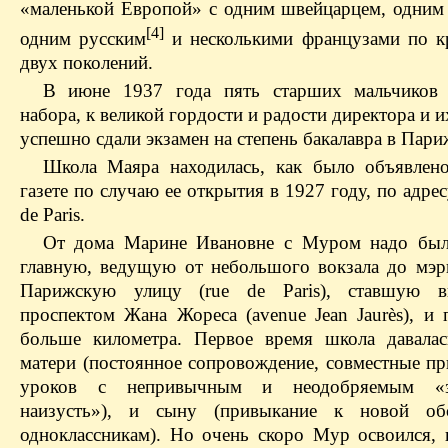
«маленькой Европой» с одним швейцарцем, одним
[4]
одним русским
и несколькими французами по к
двух поколений.
В июне 1937 года пять старших мальчиков 
набора, к великой гордости и радости директора и и
успешно сдали экзамен на степень бакалавра в Пари
Школа Маяра находилась, как было объявлен
газете по случаю ее открытия в 1927 году, по адресу
de Paris.
От дома Марине Ивановне с Муром надо был
главную, ведущую от небольшого вокзала до мэр
Парижскую улицу (rue de Paris), ставшую вп
проспектом Жана Жореса (avenue Jean Jaurès), и 
больше километра. Первое время школа давала
матери (постоянное сопровождение, совместные пр
уроков с непривычным и неодобряемым «з
наизусть»), и сыну (привыкание к новой обс
одноклассникам). Но очень скоро Мур освоился, 