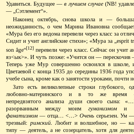
Удавиться. Будущее —
в лучшем случае
(NВ! удавле
— „Сэтлемент“».
Наконец октябрь, снова школа и — больша
неожиданность, о чем Марина Ивановна сообщае
«Мура без его ведома перевели через класс за отли
Сидит и учит английские стихи»; «Мура за „esprit t
[12]
son âge“
перевели через класс. Сейчас он учит 
яз<ык>». И чуть позже: «Учится он — перескочив 
Теперь уже Мур совершенно освоился в школе, 
Цветаевой с конца 1935 до середины 1936 года уп
учебе сына, кроме как о занятости уроками, почти н
Зато есть великолепные строки глубокого, о
любовно-материнского и в то же время о
непредвзятого анализа души своего сына: «
разорванным между моим
гуманизмом
и 
фанатизмом
— отца… <…>
Очень
серьезен. Ум —
трезвый:
римский.
Любит и волшебное, но — как
типу — деятель, а не созерцатель, хотя для деят