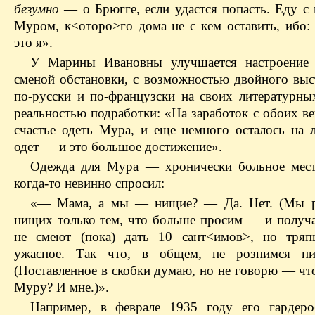
безумно
— о Брюгге, если удастся попасть. Еду с
Муром, к<оторо>го дома не с кем оставить, ибо
это я».
У Марины Ивановны улучшается настроение 
сменой обстановки, с возможностью двойного вы
по-русски и по-французски на своих литературных
реальностью подработки: «На заработок с обоих в
счастье одеть Мура, и еще немного осталось на 
одет — и это большое достижение».
Одежда для Мура — хронически больное мес
когда-то невинно спросил:
«— Мама, а мы — нищие? — Да. Нет. (Мы р
нищих только тем, что больше просим — и получа
не смеют (пока) дать 10 сант<имов>, но тря
ужасное. Так что, в общем, не рознимся н
(Поставленное в скобки думаю, но не говорю — чт
Муру? И мне.)».
Например, в феврале 1935 году его гардеро