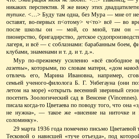
никаких перспектив. Я же вижу этих двадцатилет
тупике
. <…> Буду там одна, без Мура — мне от н
оставят, во-первых п<отому> ч<то> всё — во вре
после школы он — мой, со мной, там он —
пионерство, бригадирство, детское судопроизводс
лагеря, и всё — с соблазнами: барабанным боем, ф
клубами, знаменами и т. д. и т. д.».
Мур по-прежнему усиленно «всё свободное в
газеты
», которыми, по словам матери, «дом
навод
отвлечь его, Марина Ивановна, например, сгов
семьей ученого-филолога Б. Г. Унбегауна (они по
летом на море) «открыть весенний звериный сезо
посетить Зоологический сад в Венсене (Vincennes).
писала когда-то Цветаева по поводу того, что она «
не нужна», — такое же «висение на ниточке и 
соломинку».
29 марта 1936 года помечено письмо Цветаевой 
Тесковой о нависшей «туче отъезда», под которо