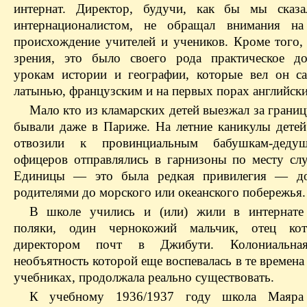
интернат. Директор, будучи, как бы мы сказа
интернационалистом, не обращал внимания на 
происхождение учителей и учеников. Кроме того, 
зрения, это было своего рода практическое д
урокам истории и географии, которые вел он с
латынью, французским и на первых порах английск
Мало кто из кламарских детей выезжал за границ
бывали даже в Париже. На летние каникулы детей
отвозили к провинциальным бабушкам-деду
офицеров отправлялись в гарнизоны по месту сл
Единицы — это была редкая привилегия — до
родителями до морского или океанского побережья.
В школе учились и (или) жили в интернате
поляки, один чернокожий мальчик, отец ко
директором почт в Джибути. Колониальна
необъятность которой еще воспевалась в те времен
учебниках, продолжала реально существовать.
К учебному 1936/1937 году школа Маяр