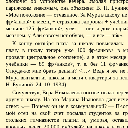
хлопочет об устройстве вечера. Умоляя пристр
парижским знакомым, она объясняет В. Н. Бунино
«Мое положение — отчаянное. За Мура в школу не 
фр<анков> в месяц + страховка здоровья + учебник
меньше 125 фр<анков>, угля — нет, а дом стары
мерзнем, у Али совсем нет обуви, — и всё — тáк».
К концу октября плата за школу повысилась:
плачу в школу теперь уже 100 фр<анков> в ме
провели центральное отопление), а в этом месяце
учебники — 89 фр<анков>, т. е. без 11 фр<а
Откуда-же мне брать деньги? <…> Ведь я же не 
Мура выгнали из школы, а меня с квартиры за неп
Н. Буниной. 24. 10. 1934).
Сочувствуя, Вера Николаевна посоветовала пере
другую школу. На это Марина Ивановна дает ис
ответ: «— Почему он не в коммунальной? — П<о
мой отец на свой счет посылал студентов за гр
стольких гимназистов платил и, умирая, остав
кровных денег 20.000 руб<лей> на школу в его 