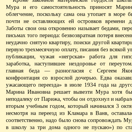
Мура и его самостоятельность приносят Марин
облегчение, поскольку сама она утопает в море б
почти не оставляющих ей островков времени д
Заботы свои она откровенно называет бедами, пер
письмах того периода: безвозвратная потеря внесен
неудачно снятую квартиру, поиски другой квартир
первую трехмесячную оплату, писания без всякой у
публикации, чужая «негрская» работа для гипо
заработка, наступившее нездоровье от переут
главная беда — разногласия с Сергеем Яко
конфронтация со взрослой дочерью. Едва оказав
ужасающего переезда» в июле 1934 года на друго
Марина Ивановна решает вывезти Мура хотя бы
неподалеку от Парижа, чтобы он отдохнул и набрал
вторым учебным годом, который начинался 3 октя
несмотря на переезд из Кламара в Ванв, оставала
соответственно, надо было снова сопровождать Му
в школу за три дома одного не пускаю») по ст