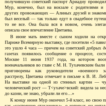
получившую советский паспорт Ариадну проводил
Мур, конечно, был на вокзале с родителями и
других провожающих — Алиных друзей и знаком
был веселый — так только едут в свадебное путеш
то не все. Она была вся в новом, очень элег
описала свое впечатление Цветаева.
В июне мать вместе с сыном ходили на отк
Париже Всемирную выставку, где посетили «5 пави
это ушло 4 часа — причем на советский добрых
д
газетах появилось сообщение о процессе, сос
Москве 11 июня 1937 года, на котором вос
военачальников во главе с М. Н. Тухачевским был
приговорены как руководители «военного з
расстрелу, Цветаева отмечает в письме к В. И. Ле
На выставке на одной из стенных картин — чу
человеческий рост — Т<ухаче>вский: видела за не
до казни, не знаю, убрали ли его…»
К концу июня Мур окончил 5-й класс, но свою п
как «настоящие стахановцы», о которых он читал 