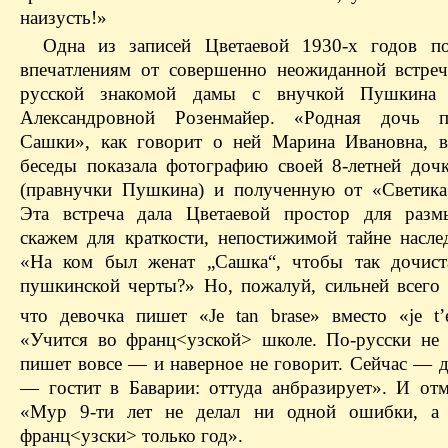
наизусть!»
Одна из записей Цветаевой 1930-х годов п
впечатлениям от совершенно неожиданной встре
русской знакомой дамы с внучкой Пушкин
Александровной Розенмайер.
«Родная дочь п
Сашки», как говорит о ней Марина Ивановна, 
беседы показала фотографию своей 8-летней доч
(правнучки Пушкина) и полученную от «Светика
Эта встреча дала Цветаевой простор для разм
скажем для краткости, непостижимой тайне наслед
«На ком был женат „Сашка“, чтобы так дoчист
пушкинской черты?» Но, пожалуй, сильней всего 
что девочка пишет «Je tan brase» вместо «je t’
«Учится во франц<узской> школе. По-русски не 
пишет вовсе — и наверное не говорит. Сейчас — д
— гостит в Баварии: оттуда анбразирует». И отм
«Myp 9-ти лет не делал ни одной ошибки, а 
франц<узски> только год».