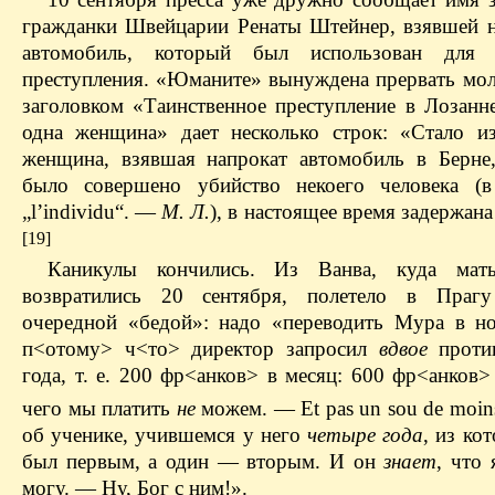
гражданки Швейцарии Ренаты Штейнер, взявшей н
автомобиль, который был использован для 
преступления. «Юманите» вынуждена прервать мол
заголовком «Таинственное преступление в Лозанне
одна женщина» дает несколько строк: «Стало из
женщина, взявшая напрокат автомобиль в Берне
было совершено убийство некоего человека (в
„l’individu“. —
М.
Л.
), в настоящее время задержана
[19]
Каникулы кончились. Из Ванва, куда ма
возвратились 20 сентября, полетело в Праг
очередной «бедой»: надо «переводить Мура в н
п<отому> ч<то> директор запросил
вдвое
проти
года, т. е. 200 фр<анков> в месяц: 600 фр<анков>
чего мы платить
не
можем. — Et pas un sou de moin
об ученике, учившемся у него
четыре года
, из ко
был первым, а один — вторым. И он
знает
, что
могу. — Ну, Бог с ним!».