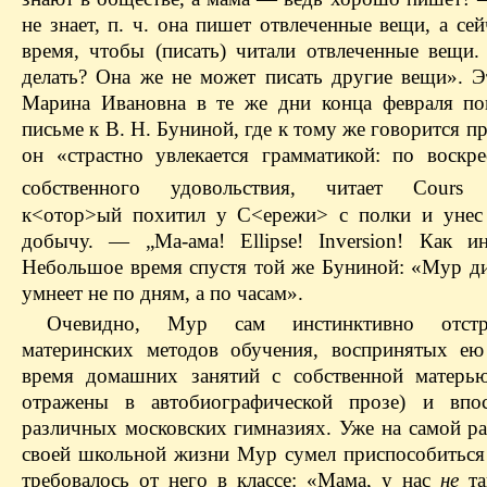
не знает, п. ч. она пишет отвлеченные вещи, а сей
время, чтобы (писать) читали отвлеченные вещи.
делать? Она же не может писать другие вещи». Э
Марина Ивановна в те же дни конца февраля по
письме к В. Н. Буниной, где к тому же говорится п
он «страстно увлекается грамматикой: по воскре
собственного удовольствия, читает Cours s
к<отор>ый похитил у С<ережи> с полки и унес 
добычу. — „Ма-ама! Ellipse! Inversion! Как инт
Небольшое время спустя той же Буниной: «Мур ди
умнеет не по дням, а по часам».
Очевидно, Мур сам инстинктивно отстр
материнских методов обучения, воспринятых ею
время домашних занятий с собственной матерь
отражены в автобиографической прозе) и впос
различных московских гимназиях. Уже на самой ра
своей школьной жизни Мур сумел приспособиться 
требовалось от него в классе: «Мама, у нас
не
та