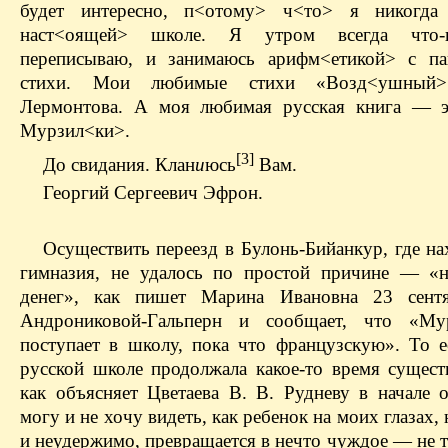
будет интересно, п<отому> ч<то> я никогд
наст<оящей> школе. Я утром всегда что-
переписываю, и занимаюсь арифм<етикой> с па
стихи. Мои любимые стихи «Возд<ушный>
Лермонтова. А моя любимая русская книга — э
Мурзил<ки>.
[3]
До свидания. Клан
и
юсь
Вам.
Георгий Сергеевич Эфрон.
Осуществить переезд в Булонь-Бийанкур, где на
гимназия, не удалось по простой причине — «н
денег», как пишет Марина Ивановна 23 сент
Андрониковой-Гальперн и сообщает, что «М
поступает в школу, пока что французскую». То е
русской школе продолжала какое-то время существ
как объясняет Цветаева В. В. Рудневу в начале о
могу и не хочу видеть, как ребенок на моих глазах,
и неудержимо, превращается в нечто чуждое — не т