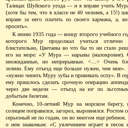
Талицах Шуйского уезда — и я вправе учить Мур
(хотя бы тем, что в классе не 40 человек, а 15!) шк
вправе за него платить из своего кармана, а, к
просить».
К июню 1935 года — концу второго учебного год
которого Мур продолжал учиться отлично
блистательно, Цветаева во что бы то ни стало ре
его на море: «У Мура — нарывы (малокровие).
неожиданные, но непрерывные. <…> Очень б
зелени. Ему отъезд еще больше нужен, чем мне». 
«нужно чинить Муру зубы и прививать оспу». В се
ему пришлось сделать срочную операцию аппенд
через две недели — отъезд на юг по льготным
добытым билетам.
Конечно, 10-летний Мур на морском берегу
солнцем поправился, загорел, выровнялся. Ростом с
серьезный не по годам, он во многом еще ребенок
о нем знакомым: «С увлечением играет в песок 