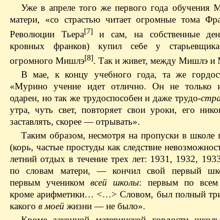
Уже в апреле того же первого года обучения М
матери, «со страстью читает огромные тома Фр
[7]
Революции Тьера
и сам, на собственные день
кровных франков) купил себе у старьевщик
[8]
огромного Мишлэ
. Так и живет, между Мишлэ и
В мае, к концу учебного года, та же гордос
«Мурино учение идет отлично. Он не только и
одарен, но так же трудоспособен и даже трудо-
стр
утра, чуть свет, повторяет свои уроки, его нико
заставлять, скорее — отрывать».
Таким образом, несмотря на пропуски в школе 
(корь, частые простуды как следствие невозможнос
летний отдых в течение трех лет: 1931, 1932, 19
по словам матери, — кончил свой первый шк
первым учеником
всей школы
: первым по всем
кроме арифметики… <…> Словом, был полный три
какого
в моей
жизни — не было».
Кроме законной материнской гордости школ