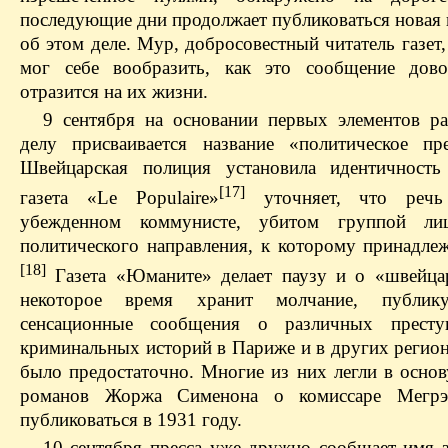
последующие дни продолжает публиковаться новая
об этом деле. Мур, добросовестный читатель газет,
мог себе вообразить, как это сообщение дово
отразится на их жизни.
9 сентября на основании первых элементов ра
делу присваивается название «политическое пре
Швейцарская полиция установила идентичность
[17]
газета «Le Populaire»
уточняет, что речь
убежденном коммунисте, убитом группой л
политического направления, к которому принадлеж
[18]
Газета «Юманите» делает паузу и о «швейца
некоторое время хранит молчание, публику
сенсационные сообщения о различных прест
криминальных историй в Париже и в других регио
было предостаточно. Многие из них легли в основ
романов Жоржа Сименона о комиссаре Мегрэ
публиковаться в 1931 году.
10 сентября пресса уже дружно сообщает имя 