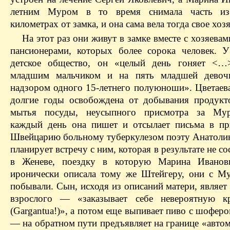
летним Муром в то время снимала часть и
километрах от замка, и она сама вела тогда свое хоз
На этот раз они живут в замке вместе с хозяева
пансионерами, которых более сорока человек. 
детское общество, он «целый день гоняет <…
младшим мальчиком и нa пять младшей дево
надзором одного 15-летнего полуюноши». Цветаева
долгие годы освобождена от добывания продукто
мытья посуды, неусыпного присмотра за Му
каждый день она пишет и отсылает письма в п
Швейцарию больному туберкулезом поэту Анатоли
планирует встречу с ним, которая в результате не со
в Женеве, поездку в которую Марина Ивановн
иронически описала тому же Штейгеру, они с М
побывали. Сын, исходя из описаний матери, являет
взрослого — «заказывает себе невероятную к
(Gargantua!)», а потом еще выпивает пиво с шоферо
— на обратном пути предъявляет на границе «авто