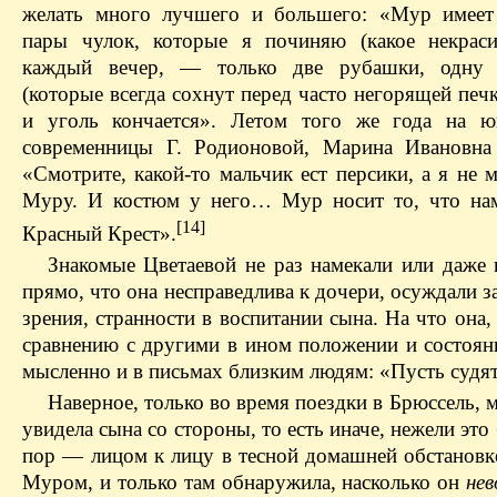
желать много лучшего и большего: «Мур имеет
пары чулок, которые я починяю (какое некраси
каждый вечер, — только две рубашки, одну 
(которые всегда сохнут перед часто негорящей печ
и уголь кончается». Летом того же года на ю
современницы Г. Родионовой, Марина Ивановна 
«Смотрите, какой-то мальчик ест персики, а я не 
Муру. И костюм у него… Мур носит то, что на
[14]
Красный Крест».
Знакомые Цветаевой не раз намекали или даже 
прямо, что она несправедлива к дочери, осуждали за
зрения, странности в воспитании сына. На что она,
сравнению с другими в ином положении и состояни
мысленно и в письмах близким людям: «Пусть судят
Наверное, только во время поездки в Брюссель, 
увидела сына со стороны, то есть иначе, нежели это
пор — лицом к лицу в тесной домашней обстановке
Муром, и только там обнаружила, насколько он
не