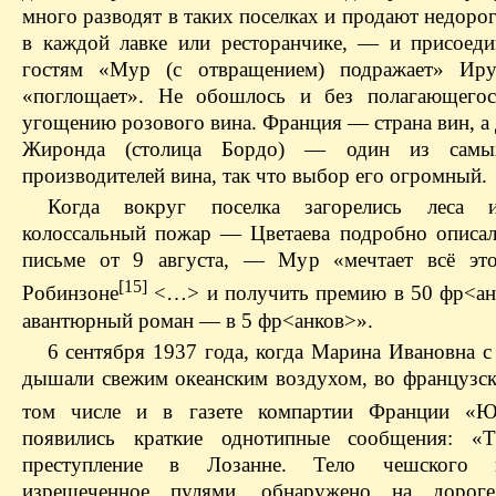
много разводят в таких поселках и продают недоро
в каждой лавке или ресторанчике, — и присоед
гостям «Мур (с отвращением) подражает» Ирус
«поглощает». Не обошлось и без полагающегос
угощению розового вина. Франция — страна вин, а
Жиронда (столица Бордо) — один из самы
производителей вина, так что выбор его огромный.
Когда вокруг поселка загорелись леса 
колоссальный пожар — Цветаева подробно описал
письме от 9 августа, — Мур «мечтает всё это
[15]
Робинзоне
<…> и получить премию в 50 фр<а
авантюрный роман — в 5 фр<анков>».
6 сентября 1937 года, когда Марина Ивановна 
дышали свежим океанским воздухом, во французско
том числе и в газете компартии Франции «Ю
появились краткие однотипные сообщения: «Та
преступление в Лозанне. Тело чешского п
изрешеченное пулями, обнаружено на дорог