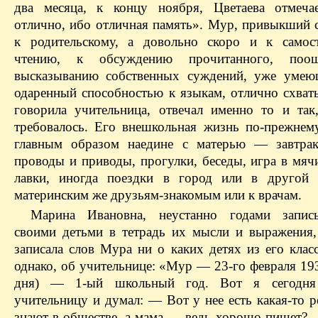
два месяца, к концу ноября, Цветаева отмеча
отлично, ибо отличная память». Мур, привыкший с
к родительскому, а довольно скоро и к самос
чтению, к обсуждению прочитанного, поо
высказыванию собственных суждений, уже умею
одаренный способностью к языкам, отлично схваты
говорила учительница, отвечал именно то и так
требовалось. Его внешкольная жизнь по-прежнем
главным образом наедине с матерью — завтрак
проводы и приводы, прогулки, беседы, игра в мяч
лавки, иногда поездки в город или в другой 
материнским же друзьям-знакомым или к врачам.
Марина Ивановна, неустанно годами запис
своими детьми в тетрадь их мысли и выражения,
записала слов Мура ни о каких детях из его класс
однако, об учительнице: «Мур — 23-го февраля 1934
дня) — 1-ый школьный год. Вот я сегодня
учительницу и думал: — Вот у нее есть какая-то р
знают в обществе, а мама — ведь хорошо пишет? —