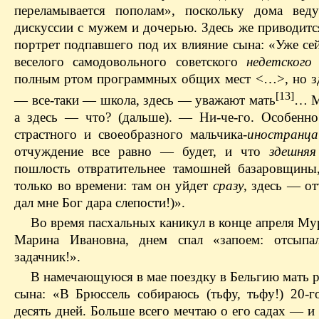
переламывается пополам», поскольку дома вед
дискуссии с мужем и дочерью. Здесь же приводитс
портрет подпавшего под их влияние сына: «Уже се
веселого самодовольного советского
недетского
полным ртом программных общих мест <…>, но зд
[13]
— все-таки — школа, здесь — уважают мать
… М
а здесь — что? (дальше). — Ни-че-го. Особенно
страстного и своеобразного мальчика-
иностранца
отчуждение все равно — будет, и что
здешняя
пошлость отвратительнее тамошней базаровщин
только во времени: там он уйдет
сразу
, здесь — о
дал мне Бог дара слепости!)».
Во время пасхальных каникул в конце апреля Му
Марина Ивановна, днем спал «запоем: отсыпал
задачник!».
В намечающуюся в мае поездку в Бельгию мать р
сына: «В Брюссель собираюсь (тьфу, тьфу!) 20-
десять дней. Больше всего мечтаю о его садах — и