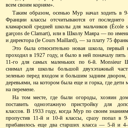
всем своим корням».
Таким образом, осенью Мур начал ходить в 9-
Франции классы отсчитываются от последнего 
кламарской средней школы для мальчиков (École s
garçons de Clamart), или в Школу Маяра — по имен
и директора (le Cours Maillard), — за плату 75 франк
Это была относительно новая школа, первый 
проходил в 1927 году, и было в ней поначалу пять
11-го для самых маленьких по 6-й. Мonsieur 
снимал для школы большой двухэтажный час
зеленью перед входом и большим задним двором,
деревьями, на котором была еще и горка, где дети 
на перемене.
На том месте, где были огороды, хозяин до
поставить одноэтажную пристройку для допо
классов. В 1933 году, когда Мур по своим знаниям
пропустив 11-й и 10-й классы, сразу попал в 9
прибавилось еще два старших класса — 5-й и 4-