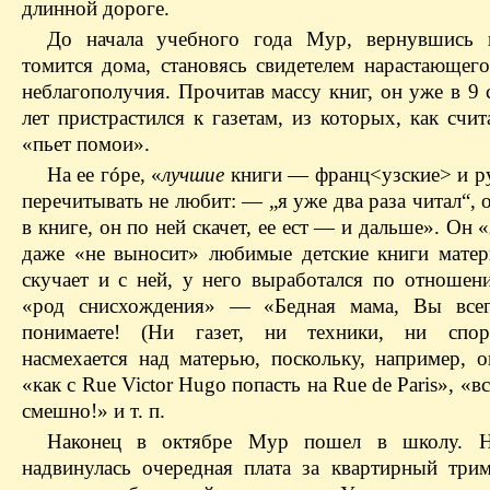
длинной дороге.
До начала учебного года Мур, вернувшись 
томится дома, становясь свидетелем нарастающег
неблагополучия. Прочитав массу книг, он уже в 9
лет пристрастился к газетам, из которых, как счит
«пьет помои».
На ее гóре, «
лучшие
книги — франц<узские> и р
перечитывать не любит: — „я уже два раза читал“, 
в книге, он по ней скачет, ее ест — и дальше». Он «
даже «не выносит» любимые детские книги мате
скучает и с ней, у него выработался по отношен
«род снисхождения» — «Бедная мама, Вы всег
понимаете! (Ни газет, ни техники, ни спо
насмехается над матерью, поскольку, например, о
«как с Rue Victor Hugo попасть на Rue de Paris», «в
смешно!» и т. п.
Наконец в октябре Мур пошел в школу. Н
надвинулась очередная плата за квартирный трим