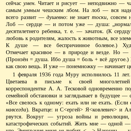
сейчас
умен
. Читает и рисует — неподвижно — ча
самым
умным
чешским лбом. На лоб — вся наде
всего развит —
душевно
: не знает
тоски
, совсем 
Лоб — сердце — и потом уже — душа: „нормал
десятилетнего ребенка, т. е. — зачаток. (К серд
любовь к родителям, жалость к животным, все эле
К душе — все беспричинное болевое.) Худо
Отмечает красивое — в природе и везде. Но — 
(Пронзён = душа. Ибо душа = боль + всё другое.)
как свою вещь. И уже — понемножку — начинает 
1 февраля 1936 года Муру исполнилось 11 лет.
Цветаева в письме к своей многолетней
корреспондентке А. А. Тесковой одновременно по
семейной обстановки и заглядывает в будущее — с
«Все свелось к одному: ехать или не ехать. (Если
навсегда
). Вкратце: и С<ергей> Я<ковлевич> и 
рвутся. Вокруг — угроза войны и революции
катастрофических событий. Жить мне — одной — 
что. Эмиграция меня
не
любит. <…> Наконец, — у