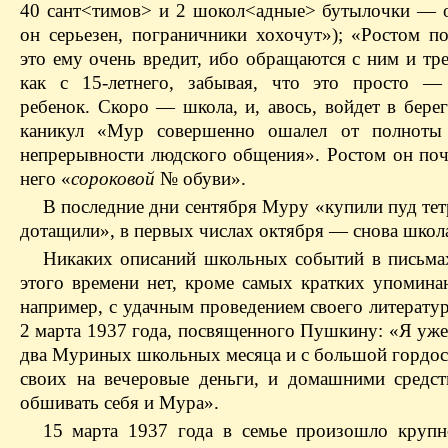
40 сант<тимов> и 2 шокол<адные> бутылочки — 
он серьезен, пограничники хохочут»); «Ростом по
это ему очень вредит, ибо обращаются с ним и тр
как с 15-летнего, забывая, что это просто —
ребенок. Скоро — школа, и, авось, войдет в бере
каникул «Мур совершенно ошалел от полноты
непрерывности людского общения». Ростом он почт
него «
сороковой
№ обуви».
В последние дни сентября Муру «купили пуд тет
дотащили», в первых числах октября — снова школ
Никаких описаний школьных событий в письма
этого времени нет, кроме самых кратких упоминан
например, с удачным проведением своего литерату
2 марта 1937 года, посвященного Пушкину: «Я уже
два Муриных школьных месяца и с большой гордо
своих на вечеровые деньги, и домашними средст
обшивать себя и Мура».
15 марта 1937 года в семье произошло крупн