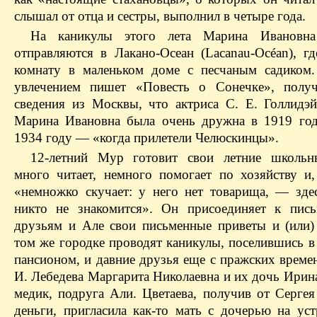
слышал от отца и сестры, выполнил в четыре года.
На каникулы этого лета Марина Иванов
отправляются в Лакано-Осеан (Lacanau-Océan), гд
комнату в маленьком доме с песчаным садиком.
увлечением пишет «Повесть о Сонечке», полу
сведения из Москвы, что актриса С. Е. Голлидэй
Марина Ивановна была очень дружна в 1919 год
1934 году — «когда прилетели Челюскинцы».
12-летний Мур готовит свои летние школьн
много читает, немного помогает по хозяйству и, 
«немножко скучает: у него нет товарища, — зде
никто не знакомится». Он присоединяет к пис
друзьям и Але свои письменные приветы и (или)
том же городке проводят каникулы, поселившись в
пансионом, и давние друзья еще с пражских време
И. Лебедева Маргарита Николаевна и их дочь Ирина
медик, подруга Али. Цветаева, получив от Сергея
деньги, пригласила как-то мать с дочерью на у