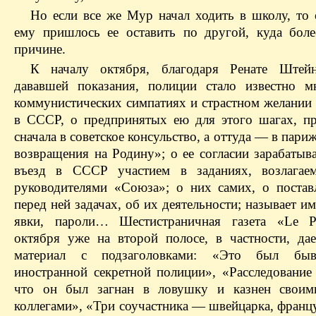
Но если все же Мур начал ходить в школу, то 
ему пришлось ее оставить по другой, куда боле
причине.
К началу октября, благодаря Ренате Штейн
дававшей показания, полиции стало известно м
коммунистических симпатиях и страстном желании 
в СССР, о предпринятых ею для этого шагах, п
сначала в советское консульство, а оттуда — в пар
возвращения на Родину»; о ее согласии зарабатыв
въезд в СССР участием в заданиях, возлагае
руководителями «Союза»; о них самих, о поста
перед ней задачах, об их деятельности; называет им
явки, пароли… Шестистраничная газета «Le Po
октября уже на второй полосе, в частности, да
материал с подзаголовками: «Это был бы
иностранной секретной полиции», «Расследование 
что он был загнан в ловушку и казнен свои
коллегами», «Три соучастника — швейцарка, франц