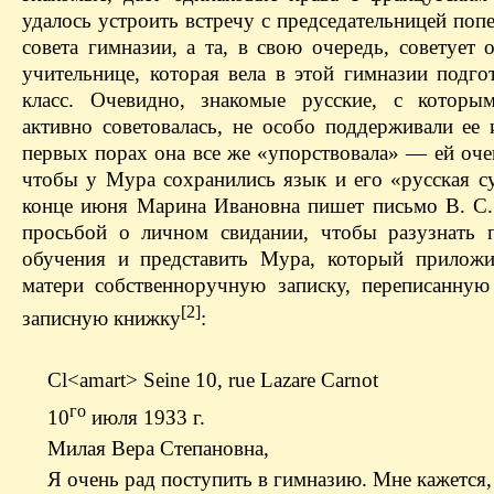
удалось устроить встречу с председательницей поп
совета гимназии, а та, в свою очередь, советует 
учительнице, которая вела в этой гимназии подго
класс. Очевидно, знакомые русские, с которы
активно советовалась, не особо поддерживали ее 
первых порах она все же «упорствовала» — ей оче
чтобы у Мура сохранились язык и его «русская с
конце июня Марина Ивановна пишет письмо В. С.
просьбой о личном свидании, чтобы разузнать 
обучения и представить Мура, который прилож
матери собственноручную записку, переписанну
[2]
записную книжку
:
Cl<amart> Seine 10, rue Lazare Carnot
го
10
июля 19З3 г.
Милая Вера Степановна,
Я очень рад поступить в гимназию. Мне кажется,