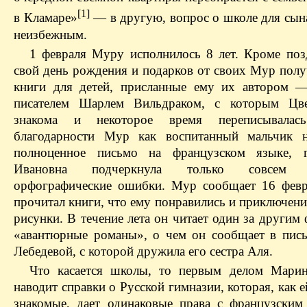
[1]
в Кламаре»
— в другую, вопрос о школе для сына
неизбежным.
1 февраля Муру исполнилось 8 лет. Кроме поз
свой день рождения и подарков от своих Мур полу
книги для детей, присланные ему их автором 
писателем Шарлем Вильдраком, с которым Цве
знакома и некоторое время переписывала
благодарности Мур как воспитанный мальчик н
полноценное письмо на французском языке, 
Ивановна подчеркнула только совсем 
орфографические ошибки. Мур сообщает 16 февр
прочитал книги, что ему понравились и приключени
рисунки. В течение лета он читает один за другим
«авантюрные романы», о чем он сообщает в пис
Лебедевой, с которой дружила его сестра Аля.
Что касается школы, то первым делом Мари
наводит справки о Русской гимназии, которая, как 
знакомые, дает одинаковые права с французским