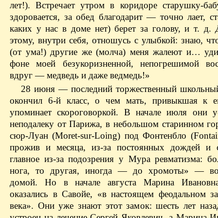
лет!). Встречает утром в коридоре старушку-
здоровается, за обед благодарит — точно лает, ст
каких у нас в доме нет) берет за голову, и т. д.
этому, внутри себя, отношусь с улыбкой: знаю, чт
(от ума!) другие же (молча) меня жалеют и… уди
фоне моей безукоризненной, непогрешимой вос
вдруг — медведь и даже ведмедь!»
28 июня — последний торжественный школьны
окончил 6-й класс, о чем мать, привыкшая к е
упоминает скороговоркой. В начале июля они у
неподалеку от Парижа, в небольшом старинном го
сюр-Луан (Moret-sur-Loing) под Фонтенбло (Fontai
прожив и месяца, из-за постоянных дождей и 
главное из-за подозрения у Мура ревматизма: бо
нога, то другая, иногда — до хромоты» — во
домой. Но в начале августа Марина Иванов
оказались в Савойе, «в настоящем феодальном з
века». Они уже знают этот замок: шесть лет наза
устроен на лечение Сергей Яковлевич, а Марина И