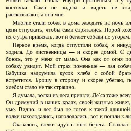
Волки таскают собак. Наутро проснешься, а у б
косточки. Сама не видела и видеть не хоч
рассказывают, а она мне.
Многие стали собак в дома заводить на ночь ил
цепи отпускать, чтобы сами спрятались. Порой хоз
их с утра привязать, вот и бегают собаки по угорам.
Первое время, когда отпустили собак, я никуд
ходила. До лиственницы — и скорее домой. С де
боюсь, это у меня от мамы. Она как от огня по
собаку увидит. Мой страх поменьше — лая собач
Бабушка надоумила кусок хлеба с собой брат
встретится. Брошу в сторону и скорее убегаю, п
хлебом стало не так страшно.
Я думала, волки из леса пришли. Ле´са тоже всегд
Он дремучий в наших краях, своей жизнью живет, 
уме. Видно, и лес был не готов к такой длинной
волки нахолодались, наголодались, вот и пошли к лю
Оказалось, волки идут с того берега. Сначала 