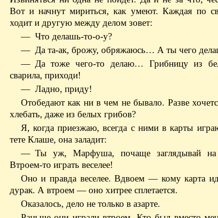
Вот и начнут мириться, как умеют. Каждая по с
ходит и другую между делом зовет:
— Что делашь-то-о-у?
— Да та-ак, брожу, обряжаюсь… А ты чего дел
— Да тоже чего-то делаю… Грибницу из бе
сварила, приходи!
— Ладно, приду!
Отобедают как ни в чем не бывало. Разве хочет
хлебать, даже из белых грибов?
Я, когда приезжаю, всегда с ними в карты игра
тете Клаше, она заладит:
— Ты уж, Марфуша, почаще заглядывай на 
Втроем-то играть веселее!
Оно и правда веселее. Вдвоем — кому карта иде
дурак. А втроем — оно хитрее сплетается.
Оказалось, дело не только в азарте.
Раньше они играли втроем. Кто был вместо мен