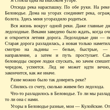
Я стояла одна на Высоком угоре.
Отсюда река нараспашку. По обе руки. На реке
Беловодье. Дома на угорах соединяет река, ограж
болота. Здесь меня угораздило родиться.
Вся жизнь вокруг одной реки. Даже главные д
ледоходные. Веками заведено было ждать, когда оч
и откроется летняя дорога. Ледоходные дни — п
Старая дорога разладилась, а новая только намети
смотрю на льдины — белые, быстрые, — 
направление, а затем и путь проступает. Са
беловодцы скорее лодки спускать, но зачем спешит
чередом, успеется. Лед не может идти вечно
закончится, как же иначе.
Разве можно было так доверять реке?
Сбились со счету, сколько живем без ледохода.
Что-то разладилось в Беловодье. То ли мы разлад
то ли она с нами.
Угоры в Беловодье разные, мои — Кулойские. От