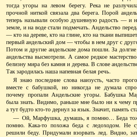
тогда угоры на левом берегу. Река не разлучила
прочной ниткой связала два берега. Порой андел
теперь называли особую душевную радость — и на
земле, и на воде стали подмечать. Андельство перед
— кто на дереве, кто на глине, кто на ткани выпише
первый андельский дом — чтобы в нем друг с друг
Потом и другие андельские дома пошли. За долгие
андельства высмотрели. А самое редкое мастерств
белизну мира без камня и дерева. В слове андельств
Так зародилась наша напевная белая речь.
Я знаю последние слова наизусть, часто прог
вместе с бабушкой, но никогда не думала спро
почему пропали Андельские угоры. Бабушка Ма
была знать. Видимо, раньше мне было ни к чему п
а тут будто кто-то дернул за язык. Значит, память ст
— Ой, Марфушка, думашь, я помню… Беда тож
помню. Кака-то похожа беда с ледоходом. Не су
решили беду. Придумали взорвать лед. Видно, зат