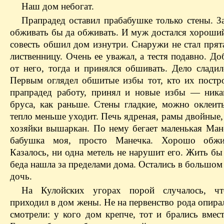
Наш дом небогат.
Прапрадед оставил прабабушке только стены. З
обживать бы да обживать. И муж достался хороший
совесть обшил дом изнутри. Снаружи не стал прят
лиственницу. Очень ее уважал, а тестя подавно. Д
от него, тогда и принялся обшивать. Дело сладил
Первым оглядел обшитые избы тот, кто их постр
прапрадед работу, принял и новые избы — ника
бруса, как раньше. Стены гладкие, можно оклеить
тепло меньше уходит. Печь ядреная, рамы двойные,
хозяйки вышаркан. По нему бегает маленькая Ман
бабушка моя, просто Манечка. Хорошо обжи
Казалось, ни одна метель не нарушит его. Жить бы
беда нашла за пределами дома. Остались в большом
дочь.
На Кулойских угорах порой случалось, ч
приходил в дом жены. Не на первенство рода опира
смотрели: у кого дом крепче, тот и брались вмес