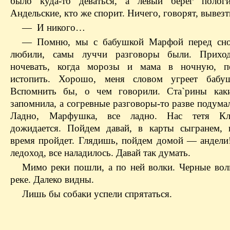
было куда-то деваться, а левый берег поло
Андельские, кто же спорит. Ничего, говорят, вывезт
— И никого…
— Помню, мы с бабушкой Марфой перед сно
любили, самы луччи разговоры были. Прихо
ночевать, когда морозы и мама в ночную, п
истопить. Хорошо, меня словом угреет бабу
Вспомнить бы, о чем говорили. Ста`рины каки
запомнила, а согревные разговоры-то разве подум
Ладно, Марфушка, все ладно. Нас тетя К
дожидается. Пойдем давай, в карты сыгранем, 
время пройдет. Глядишь, пойдем домой — андели!
ледоход, все наладилось. Давай так думать.
Мимо реки пошли, а по ней волки. Черные вол
реке. Далеко видны.
Лишь бы собаки успели спрятаться.