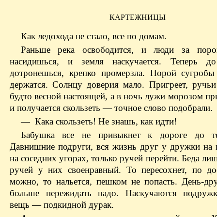
КАРТЕЖНИЦЫ
Как ледохода не стало, все по домам.
Раньше река освободится, и люди за поро
насидишься, и земля наскучается. Теперь д
дотронешься, крепко промерзла. Порой сугробы
держатся. Солнцу доверия мало. Пригреет, ручь
будто весной настоящей, а в ночь лужи морозом пр
и получается скользеть — точное слово подобрали.
— Кака скользеть! Не знашь, как идти!
Бабушка все не привыкнет к дороге до т
Давнишние подруги, вся жизнь друг у дружки на 
на соседних угорах, только ручей перейти. Беда лиш
ручей у них своенравный. То пересохнет, по до
можно, то нальется, пешком не попасть. День-дру
больше пережидать надо. Наскучаются подружк
вещь — подкидной дурак.