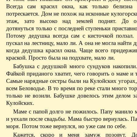
Всегда сам красил окна, как только белизна 
потрескается. Дом не похож на исконные кулогорс
этаж, зато высоко над землей поднят. До 
дотянуться только с последней ступеньки приставн
Потому дедушка всегда сам с кисточкой ползал.
пускал на лестницу, мало ли. А она не могла найти д
когда дедушка красил окна. Чаще всего придержив
краской. Просто была на подхвате, мало ли.
Бабушка с дедушкой много сундуков накопили
Файкой приданого хватит, чего говорить о маме и 
Самые нарядные сестры были на Кулойских угорах,
всем Беловодье. В то время по реке стали много тор
только не возили. Бабушке довелось этим делом з
Кулойских.
Маме с папой долго не пожилось. Папу манило м
и уехали после свадьбы. Мама быстро вернулась. Па
моря. Потом тоже вернулся, но уже сам по себе.
Кажется, скоро и меня замуж позовут. 