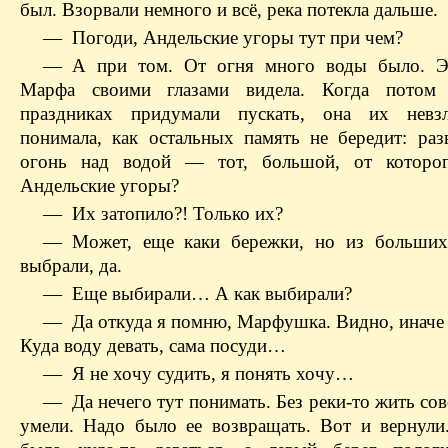
был. Взорвали немного и всё, река потекла дальше.
— Погоди, Андельские угоры тут при чем?
— А при том. От огня много воды было. Э
Марфа своими глазами видела. Когда потом
праздниках придумали пускать, она их невз
понимала, как остальных память не бередит: раз
огонь над водой — тот, большой, от которог
Андельские угоры?
— Их затопило?! Только их?
— Может, еще каки бережки, но из больших
выбрали, да.
— Еще выбирали… А как выбирали?
— Да откуда я помню, Марфушка. Видно, иначе 
Куда воду девать, сама посуди…
— Я не хочу судить, я понять хочу…
— Да нечего тут понимать. Без реки-то жить сов
умели. Надо было ее возвращать. Вот и вернули