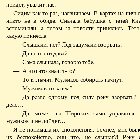
придет, уважит нас.
Сидим как-то раз, чаевничаем. В картах на ничь
никто не в обиде. Сначала бабушка с тетей Кл
вспоминали, а потом за новости принялись. Тет
какую принесла:
— Слышали, нет? Лед задумали взорвать.
— Да не плети давай.
— Сама слышала, говорю тебе.
— А что это значит-то?
— То и значит. Мужиков собирать начнут.
— Мужиков-то зачем?
— Да разве одному под силу реку взорвать?
дело…
— Да, может, на Широких сами управятся
мужиков и не дойдет…
Я не понимала их спокойствия. Точнее, мне был
их беспокойство, они что, не слышат?! Реку 