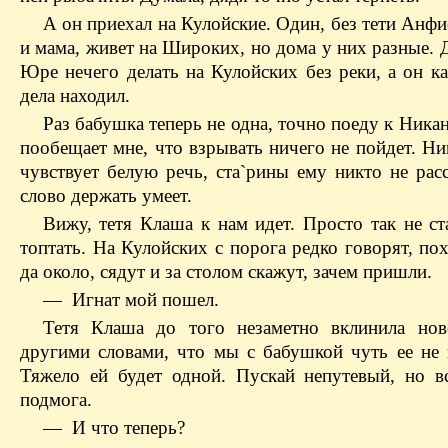
А он приехал на Кулойские. Один, без тети Анфи
и мама, живет на Широких, но дома у них разные. 
Юре нечего делать на Кулойских без реки, а он к
дела находил.
Раз бабушка теперь не одна, точно поеду к Ника
пообещает мне, что взрывать ничего не пойдет. Н
чувствует белую речь, ста`рины ему никто не рас
слово держать умеет.
Вижу, тетя Клаша к нам идет. Просто так не ст
топтать. На Кулойских с порога редко говорят, по
да около, сядут и за столом скажут, зачем пришли.
— Игнат мой пошел.
Тетя Клаша до того незаметно вклинила но
другими словами, что мы с бабушкой чуть ее не 
Тяжело ей будет одной. Пускай непутевый, но вс
подмога.
— И что теперь?