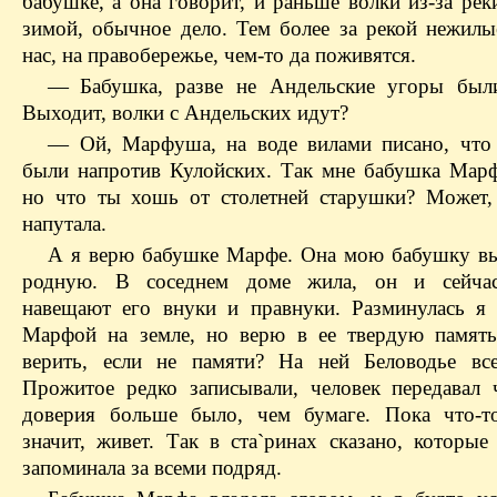
бабушке, а она говорит, и раньше волки из-за ре
зимой, обычное дело. Тем более за рекой нежилые
нас, на правобережье, чем-то да поживятся.
— Бабушка, разве не Андельские угоры был
Выходит, волки с Андельских идут?
— Ой, Марфуша, на воде вилами писано, что
были напротив Кулойских. Так мне бабушка Марф
но что ты хошь от столетней старушки? Может,
напутала.
А я верю бабушке Марфе. Она мою бабушку вы
родную. В соседнем доме жила, он и сейчас
навещают его внуки и правнуки. Разминулась я
Марфой на земле, но верю в ее твердую памят
верить, если не памяти? На ней Беловодье все
Прожитое редко записывали, человек передавал
доверия больше было, чем бумаге. Пока что-т
значит, живет. Так в ста`ринах сказано, которые
запоминала за всеми подряд.