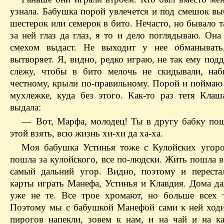
узнала. Бабушка порой увлечется и под смешок вы
шестерок или семерок в бито. Нечасто, но бывало т
за ней глаз да глаз, я то и дело поглядываю. Она
смехом выдаст. Не выходит у нее обманывать,
вытворяет. Я, видно, редко играю, не так ему под
слежу, чтобы в бито мелочь не скидывали, наб
честному, крыли по-правильному. Порой и поймаю
мухлежке, куда без этого. Как-то раз тетя Клаш
выдала:
— Вот, Марфа, молодец! Ты в другу бабку пош
этой взять, всю жизнь хи-хи да ха-ха.
Моя бабушка Устинья тоже с Кулойских угор
пошла за кулойского, все по-людски. Жить пошла в
самый дальний угор. Видно, поэтому и переста
карты играть Манефа, Устинья и Клавдия. Дома да
уже не те. Все трое хромают, но больше всех 
Поэтому мы с бабушкой Манефой сами к ней ходи
пирогов напекли, зовем к нам, и на чай и на к