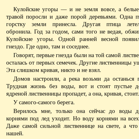
Кулойские угоры — и не земля вовсе, а белые
травой поросли и даже порой деревьями. Одна пт
горстку земли принесла. Другая птица летел
обронила. Год за годом, сами того не ведая, обж
Кулойские угоры. Одной ранней весной появил
гнездо. Где одно, там и соседнее.
Говорят, первые гнезда были на той самой листв
осталась от первых семечек. Другие лиственницы у
Эта слишком кривая, никто и не взял.
Домов настроили, а река возьми да останься 
Трудная жизнь без воды, вот и стоят пустые 
ядреной лиственницы пропадет, а она, кривая, стоит
У самого-самого берега.
Верилось мне, только она сейчас до воды до
корнями под лед уходит. Но воду корнями на всех
Даже самой сильной лиственнице на свете, а что
нашей.