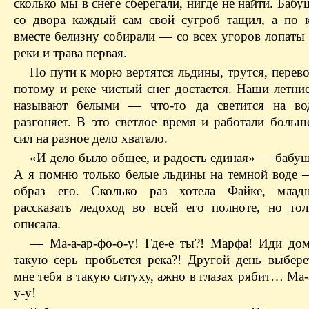
сколько мы в снеге сберегали, нигде не найти. Бабу
со двора каждый сам свой сугроб тащил, а по 
вместе белизну собирали — со всех угоров лопаты
реки и трава первая.
По пути к морю вертятся льдины, трутся, перев
потому и реке чистый снег достается. Наши летни
называют белыми — что-то да светится на вод
разгоняет. В это светлое время и работали больш
сил на разное дело хватало.
«И дело было общее, и радость единая» — бабуш
А я помню только белые льдины на темной воде —
образ его. Сколько раз хотела Файке, младш
рассказать ледоход во всей его полноте, но то
описала.
— Ма-а-ар-фо-о-у! Где-е ты?! Марфа! Иди дом
такую серь пробьется река?! Другой день выбере
мне тебя в такую ситуху, ажно в глазах рябит… Ма-
у-у!