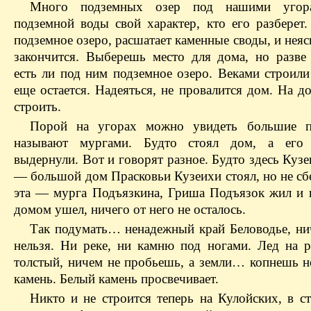
Много подземных озер под нашими угор
подземной воды свой характер, кто его разберет.
подземное озеро, расшатает каменные своды, и неяс
закончится. Выберешь место для дома, но разве
есть ли под ним подземное озеро. Веками строили
еще остается. Надеяться, не провалится дом. На 
строить.
Порой на угорах можно увидеть большие п
называют мургами. Будто стоял дом, а его
выдернули. Вот и говорят разное. Будто здесь Куз
— большой дом Прасковьи Кузеихи стоял, но не сбе
эта — мурга Подъязкина, Гриша Подъязок жил и 
домом ушел, ничего от него не осталось.
Так подумать… ненадежный край Беловодье, ни
нельзя. Ни реке, ни камню под ногами. Лед на р
толстый, ничем не пробьешь, а земли… копнешь 
камень. Белый камень просвечивает.
Никто и не строится теперь на Кулойских, в с