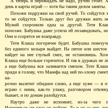
А теперь и пережидать не надо, ручей стоит. 
день в карты играй — хотя бы таким делом заняты.
Похожи подружки на свой ручей. То сойдутся х
то не сойдутся. Только друг без дружки жить н
Мужей схоронили одна за другой. Тетя Кла
попозже. Бабушка даже успела ей позавидовать, но
Они и ссорятся не взаправду.
Тетя Клаша погорячее будет. Бабушка повезу
без единого козыря выйдет. На пятое или шестое 
найдет на нее глупый смех, не остановишь. Хохо
Клаша еще больше горячится. И так в дураках не л
а еще бабушка вся заливается смехом. Тете Клаш
приди в голову, что Манефа над ней по-злому смеет
на-
рочно вылетит обидное слово, а еще хуже — в от
играю с ними, как-то улажу, разговором отвлеку
бывает, и по домам разойдутся.
Наутро даже не вспомнят, из-за чего по
Извиняться ни одна не пойдет. Да и не за что, че