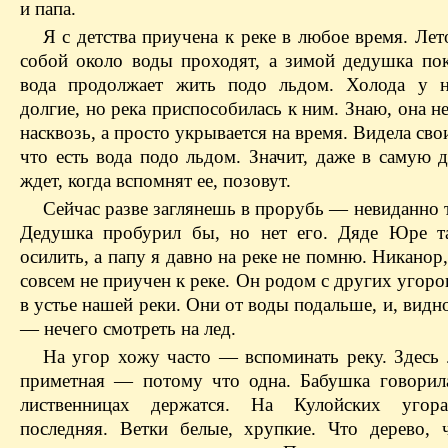
и папа.
Я с детства приучена к реке в любое время. Ле
собой около воды проходят, а зимой дедушка пок
вода продолжает жить подо льдом. Холода у н
долгие, но река приспособилась к ним. Знаю, она н
насквозь, а просто укрывается на время. Видела сво
что есть вода подо льдом. Значит, даже в самую 
ждет, когда вспомнят ее, позовут.
Сейчас разве заглянешь в прорубь — невиданно 
Дедушка пробурил бы, но нет его. Дяде Юре т
осилить, а папу я давно на реке не помню. Никанор
совсем не приучен к реке. Он родом с других угор
в устье нашей реки. Они от воды подальше, и, видн
— нечего смотреть на лед.
На угор хожу часто — вспоминать реку. Здесь 
приметная — потому что одна. Бабушка говорила
лиственницах держатся. На Кулойских угора
последняя. Ветки белые, хрупкие. Что дерево,