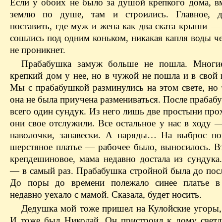
Если у обоих не было за душой крепкого дома, вм
землю по душе, там и строились. Главное, 
поставить, где муж и жена как два ската крыши —
сошлись под одним коньком, никакая капля воды ч
не проникнет.
Прабабушка замуж больше не пошла. Многие
крепкий дом у нее, но в чужой не пошла и в свой 
Мы с прабабушкой разминулись на этом свете, но 
она не была приучена размениваться. После прабаб
всего один сундук. Из него лишь две простыни про
они свое отслужили. Все остальное у нас в ходу 
наволочки, занавески. А наряды… На выброс п
шерстяное платье — рабочее было, выносилось. Вт
крепдешиновое, мама недавно достала из сундука
— в самый раз. Прабабушка стройной была до посл
До поры до времени полежало синее платье в 
недавно уехало с мамой. Сказала, будет носить.
Дедушка мой тоже пришел на Кулойские угоры, 
И тоже был Николай. Он пристроил к дому светл