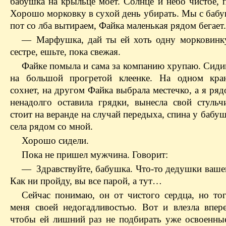
бабушка на крыльце моет. Солнце и небо чистое, 
Хорошо морковку в сухой день убирать. Мы с бабу
пот со лба вытираем, Файка маленькая рядом бегает.
— Марфушка, дай ты ей хоть одну морковинк
сестре, ешьте, пока свежая.
Файке помыла и сама за компанию хрупаю. Сиди
на большой прогретой клеенке. На одном кра
сохнет, на другом Файка выбрала местечко, а я ря
ненадолго оставила грядки, вынесла свой стульч
стоит на веранде на случай передыха, спина у бабуш
села рядом со мной.
Хорошо сидели.
Пока не пришел мужчина. Говорит:
— Здравствуйте, бабушка. Что-то дедушки вашег
Как ни пройду, вы все парой, а тут…
Сейчас понимаю, он от чистого сердца, но тог
меня своей недогадливостью. Вот и влезла впер
чтобы ей лишний раз не подбирать уже освоенные