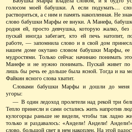
Бабушка Марфа владела словом, и я будто у
голосом моей бабушки. А если подумать… сло
раствориться, а с ним и память накопленная. Не зна
слово бабушки Марфы ее внуки. А Манефа, бабушк
родня ей, просто девчушка, которую жалко, без о
пускай иногда забегает, кто ей печь натопит, п
работе, — запомнила слово и в свой дом принесл
нашем доме окутано словом бабушки Марфы, ее
мудростями. Только сейчас начинаю понимать это
Манефе и не нужно понимать. Пускай живет по 
лишь бы речь ее дольше была ясной. Тогда и на м
Файкин ясного слова хватит.
Словами бабушки Марфы и дошли до меня 
угоры:
— В один ледоход пролетели над рекой три бел
Тепло принесли и сами остались жить напротив лю
кулогорцы раньше не видели, чтобы так ладно жи
только и раздавалось: «Андели! Андели! Андели!
слово, большой свет в нем накоплен. На этой радо