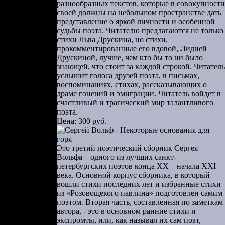
разнообразных текстов, которые в совокупности
своей должны на небольшом пространстве дать
представление о яркой личности и особенной
побегом от
судьбы поэта. Читателю предлагаются не только
«начальника
стихи Льва Друскина, но стихи,
конфликтов,
прокомментированные его вдовой, Лидией
Друскиной, лучше, чем кто бы то ни было
 о бойцах,
знающей, что стоит за каждой строкой. Читатель
 забыть, но
услышит голоса друзей поэта, в письмах,
оды, но что
воспоминаниях, стихах, рассказывающих о
драме гонений и эмиграции. Читатель войдет в
счастливый и трагический мир талантливого
какого-либо
поэта.
Цена: 300 руб.
ет со своей
ся термин
проступает
Это третий поэтический сборник Сергея
Вольфа – одного из лучших санкт-
. Испытывая
петербургских поэтов конца ХХ – начала XXI
всего мира,
века. Основной корпус сборника, в который
 найти себе
вошли стихи последних лет и избранные стихи
из «Розовощекого павлина» подготовлен самим
поэтом. Вторая часть, составленная по заметкам
ихотворения
автора, - это в основном ранние стихи и
катится, не
экспромты, или, как называл их сам поэт,