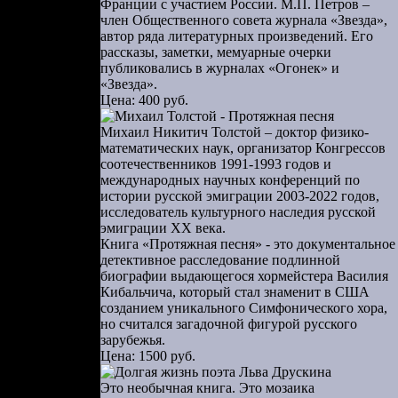
Франции с участием России. М.П. Петров –
член Общественного совета журнала «Звезда»,
автор ряда литературных произведений. Его
рассказы, заметки, мемуарные очерки
публиковались в журналах «Огонек» и
«Звезда».
Цена: 400 руб.
Михаил Никитич Толстой – доктор физико-
математических наук, организатор Конгрессов
соотечественников 1991-1993 годов и
международных научных конференций по
истории русской эмиграции 2003-2022 годов,
рошлые или
исследователь культурного наследия русской
отическая»,
эмиграции ХХ века.
янофилов, а
Книга «Протяжная песня» - это документальное
детективное расследование подлинной
за границы
биографии выдающегося хормейстера Василия
Кибальчича, который стал знаменит в США
 Эрмитаж и
созданием уникального Симфонического хора,
но считался загадочной фигурой русского
мифам. Даже
зарубежья.
а из воды в
Цена: 1500 руб.
ирует даже
Это необычная книга. Это мозаика
деть страх