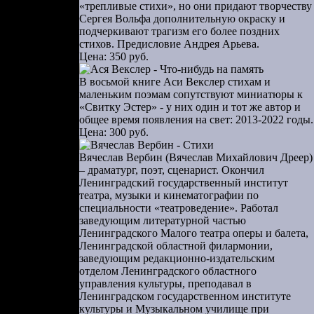
«трепливые стихи», но они придают творчеству
в жерновах
Сергея Вольфа дополнительную окраску и
подчеркивают трагизм его более поздних
стихов. Предисловие Андрея Арьева.
ную деталь,
Цена: 350 руб.
я, что его
ходящего в
В восьмой книге Аси Векслер стихам и
маленьким поэмам сопутствуют миниатюры к
ато глубоко
«Свитку Эстер» - у них один и тот же автор и
ом. Текст,
общее время появления на свет: 2013-2022 годы.
ются мелкие
Цена: 300 руб.
 со словом
Вячеслав Вербин (Вячеслав Михайлович Дреер)
правдывает
– драматург, поэт, сценарист. Окончил
Ленинградский государственный институт
театра, музыки и кинематографии по
ого, что от
специальности «театроведение». Работал
 о наличном
заведующим литературной частью
Ленинградского Малого театра оперы и балета,
и бесследно
Ленинградской областной филармонии,
то и сам он
заведующим редакционно-издательским
отделом Ленинградского областного
управления культуры, преподавал в
сле себя) и
Ленинградском государственном институте
 в Эрмитаж
культуры и Музыкальном училище при