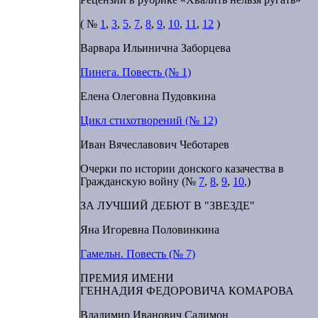
( №
1
,
3
,
5
,
7
,
8
,
9
,
10
,
11
,
12
)
Варвара Ильинична Заборцева
Пинега. Повесть (№ 1)
Елена Олеговна Пудовкина
Цикл стихотворений (№ 12)
Иван Вячеславович Чеботарев
Очерки по истории донского казачества в
Гражданскую войну (№
7
,
8
,
9
,
10
,)
ЗА ЛУЧШИЙ ДЕБЮТ В "ЗВЕЗДЕ"
Яна Игоревна Половинкина
Гамельн. Повесть (№ 7)
ПРЕМИЯ ИМЕНИ
ГЕННАДИЯ ФЕДОРОВИЧА КОМАРОВА
Владимир Иванович Салимон