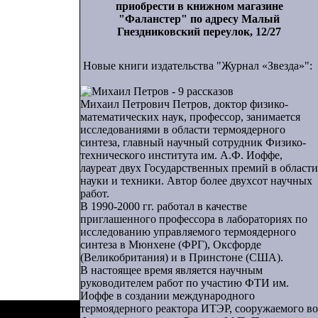
приобрести в книжном магазине
"Фаланстер" по адресу Малый
Гнездниковский переулок, 12/27
Новые книги издательства "Журнал «Звезда»":
Михаил Петрович Петров, доктор физико-
математических наук, профессор, занимается
исследованиями в области термоядерного
синтеза, главный научный сотрудник Физико-
технического института им. А.Ф. Иоффе,
лауреат двух Государственных премий в области
науки и техники. Автор более двухсот научных
работ.
В 1990-2000 гг. работал в качестве
приглашенного профессора в лабораториях по
исследованию управляемого термоядерного
синтеза в Мюнхене (ФРГ), Оксфорде
(Великобритания) и в Принстоне (США).
В настоящее время является научным
руководителем работ по участию ФТИ им.
Иоффе в создании международного
термоядерного реактора ИТЭР, сооружаемого во