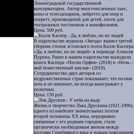
то человек,
Ленинградской государственной
консерватории. Автор многочисленных пьес,
преходящее.
кино-и телесценариев, либретто для опер и
оперетт, произведений для детей, песен для
театральных постановок и кинофильмов.
ур Василиев
Цена: 500 руб.
В издательстве журнала «Звезда» вышел третий
сборник стихов эстонского поэта Калле Каспера
«Да, я люблю, но не людей» в переводе Алексея
Пурина. Ранее в нашем издательстве выходили
книги Каспера «Песни Орфея» (2018) и «Ночь –
мой божественный анклав» (2019).
Сотрудничество двух авторов из
недружественных стран показывает, что поэзия
хоть и не начинает, но всегда выигрывает у
политики.
Цена: 150 руб.
Жизнь и творчество Льва Друскина (1921-1990),
одного из наиболее значительных поэтов
второй половины ХХ века, неразрывно
связанные с его родным городом, стали
органически необходимым звеном между
поэтами Серебряного века и новым поколением